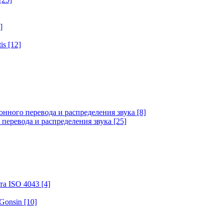
]
tis
[12]
онного перевода и распределения звука
[8]
 перевода и распределения звука
[25]
та ISO 4043
[4]
 Gonsin
[10]