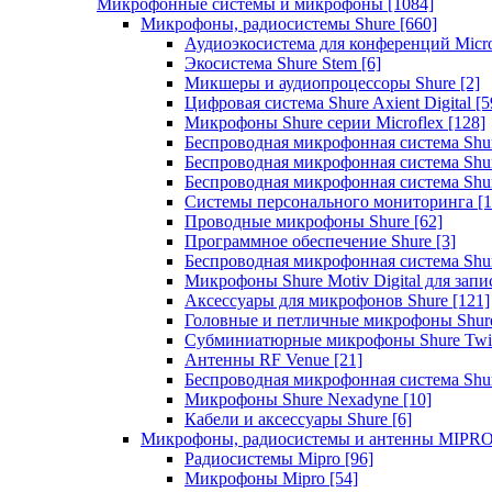
Микрофонные системы и микрофоны
[1084]
Микрофоны, радиосистемы Shure
[660]
Аудиоэкосистема для конференций Micro
Экосистема Shure Stem
[6]
Микшеры и аудиопроцессоры Shure
[2]
Цифровая система Shure Axient Digital
[5
Микрофоны Shure серии Microflex
[128]
Беспроводная микрофонная система Sh
Беспроводная микрофонная система Sh
Беспроводная микрофонная система Sh
Системы персонального мониторинга
[1
Проводные микрофоны Shure
[62]
Программное обеспечение Shure
[3]
Беспроводная микрофонная система Sh
Микрофоны Shure Motiv Digital для зап
Аксессуары для микрофонов Shure
[121]
Головные и петличные микрофоны Shur
Субминиатюрные микрофоны Shure Twi
Антенны RF Venue
[21]
Беспроводная микрофонная система S
Микрофоны Shure Nexadyne
[10]
Кабели и аксессуары Shure
[6]
Микрофоны, радиосистемы и антенны MIPR
Радиосистемы Mipro
[96]
Микрофоны Mipro
[54]