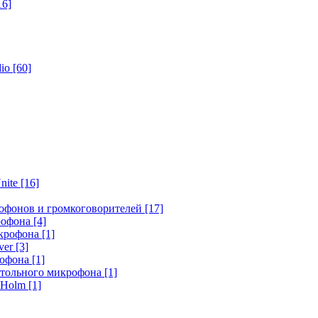
16]
dio
[60]
nite
[16]
офонов и громкоговорителей
[17]
крофона
[4]
икрофона
[1]
ver
[3]
рофона
[1]
стольного микрофона
[1]
r Holm
[1]