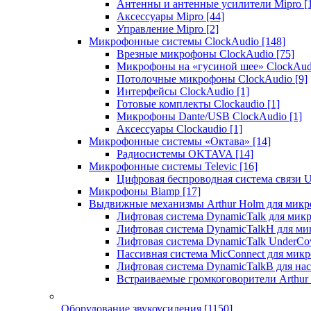
Антенны и антенные усилители Mipro
[
Аксессуары Mipro
[44]
Управление Mipro
[2]
Микрофонные системы ClockAudio
[148]
Врезные микрофоны ClockAudio
[75]
Микрофоны на «гусиной шее» ClockAu
Потолочные микрофоны ClockAudio
[9]
Интерфейсы ClockAudio
[1]
Готовые комплекты Clockaudio
[1]
Микрофоны Dante/USB ClockAudio
[1]
Аксессуары Clockaudio
[1]
Микрофонные системы «Октава»
[14]
Радиосистемы OKTAVA
[14]
Микрофонные системы Televic
[16]
Цифровая беспроводная система связи U
Микрофоны Biamp
[17]
Выдвижные механизмы Arthur Holm для микр
Лифтовая система DynamicTalk для ми
Лифтовая система DynamicTalkH для м
Лифтовая система DynamicTalk UnderCo
Пассивная система MicConnect для мик
Лифтовая система DynamicTalkB для на
Встраиваемые громкоговорители Arthu
Оборудование звукоусиления
[1150]