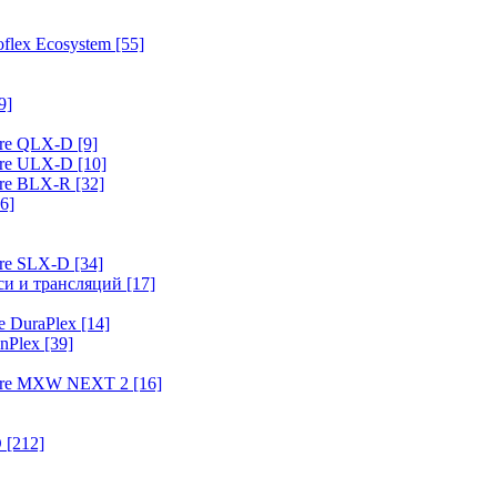
flex Ecosystem
[55]
9]
ure QLX-D
[9]
ure ULX-D
[10]
ure BLX-R
[32]
6]
ure SLX-D
[34]
иси и трансляций
[17]
e DuraPlex
[14]
nPlex
[39]
hure MXW NEXT 2
[16]
O
[212]