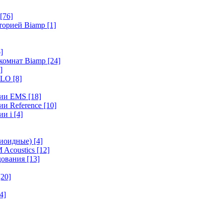
[76]
иторией Biamp
[1]
]
 комнат Biamp
[24]
]
HALO
[8]
ерии EMS
[18]
ии Reference
[10]
ии i
[4]
диоидные)
[4]
 Acoustics
[12]
удования
[13]
[20]
4]