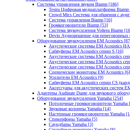
Системы управления звуком Biamp
[186]
Tesira Цифровая медиаплатформа Biamp
Crowd Mics Система для общения с ауд
Система управления Biamp
[16]
Громкоговорители Biamp
[53]
Система звукоусиления Voltera Biamp
[16
Devio Аудиорешение для переговорных
Оборудование звукоусиления EM Acoustics
[87
Акустические системы EM Acoustics 
Сабвуферы EM Acoustics серии S
[16]
Акустические системы EM Acoustics с
Акустические системы EM Acoustics сер
Акустические системы EM Acoustics сер
Сценические мониторы EM Acoustics
[6]
Усилители EM Acoustics
[9]
Сабвуферы EM Acoustics серии CS (кар
Аксессуары для акустических систем EM
Адаптеры Audinate Dante для звукового обор
Оборудование звукоусиления Yamaha
[254]
Потолочные громкоговорители Yamaha
Звуковые колонны Yamaha
[14]
Настенные громкоговорители Yamaha
[1
Спикерфоны Yamaha
[5]
Саундбары Yamaha
[3]
Студийные мониторы Yamaha
[8]