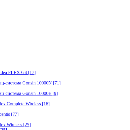
fidea FLEX G4
[17]
нц-система Gonsin 10000N
[71]
нц-система Gonsin 10000E
[9]
ex Complete Wireless
[16]
entis
[77]
ex Wireless
[25]
[25]