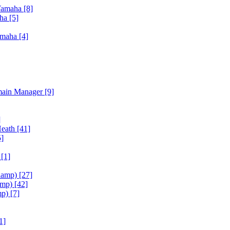
Yamaha
[8]
aha
[5]
amaha
[4]
main Manager
[9]
]
Heath
[41]
5]
h
[1]
iamp)
[27]
amp)
[42]
mp)
[7]
1]