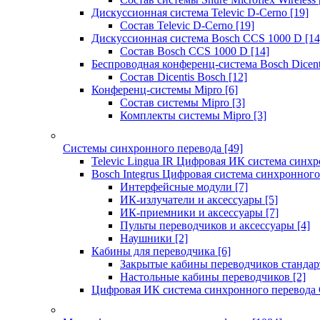
Дискуссионная система Televic D-Cerno
[19]
Состав Televic D-Cerno
[19]
Дискуссионная система Bosch CCS 1000 D
[14
Состав Bosch CCS 1000 D
[14]
Беспроводная конференц-система Bosch Dicen
Состав Dicentis Bosch
[12]
Конференц-системы Mipro
[6]
Состав системы Mipro
[3]
Комплекты системы Mipro
[3]
Системы синхронного перевода
[49]
Televic Lingua IR Цифровая ИК система синхр
Bosch Integrus Цифровая система синхронного
Интерфейсные модули
[7]
ИК-излучатели и аксессуары
[5]
ИК-приемники и аксессуары
[7]
Пульты переводчиков и аксессуары
[4]
Наушники
[2]
Кабины для переводчика
[6]
Закрытые кабины переводчиков стандар
Настольные кабины переводчиков
[2]
Цифровая ИК система синхронного перевода