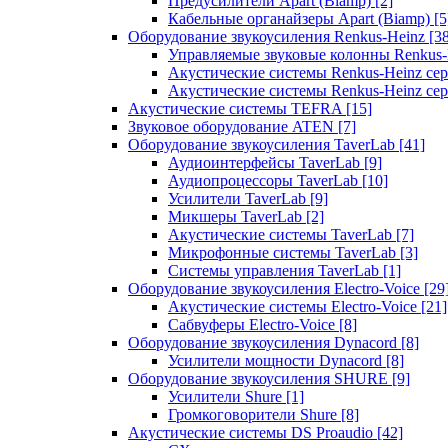
Предусилители Apart (Biamp)
[2]
Кабельные органайзеры Apart (Biamp)
[5
Оборудование звукоусиления Renkus-Heinz
[3
Управляемые звуковые колонны Renkus
Акустические системы Renkus-Heinz с
Акустические системы Renkus-Heinz сер
Акустические системы TEFRA
[15]
Звуковое оборудование ATEN
[7]
Оборудование звукоусиления TaverLab
[41]
Аудиоинтерфейсы TaverLab
[9]
Аудиопроцессоры TaverLab
[10]
Усилители TaverLab
[9]
Микшеры TaverLab
[2]
Акустические системы TaverLab
[7]
Микрофонные системы TaverLab
[3]
Системы управления TaverLab
[1]
Оборудование звукоусиления Electro-Voice
[29
Акустические системы Electro-Voice
[21]
Сабвуферы Electro-Voice
[8]
Оборудование звукоусиления Dynacord
[8]
Усилители мощности Dynacord
[8]
Оборудование звукоусиления SHURE
[9]
Усилители Shure
[1]
Громкоговорители Shure
[8]
Акустические системы DS Proaudio
[42]