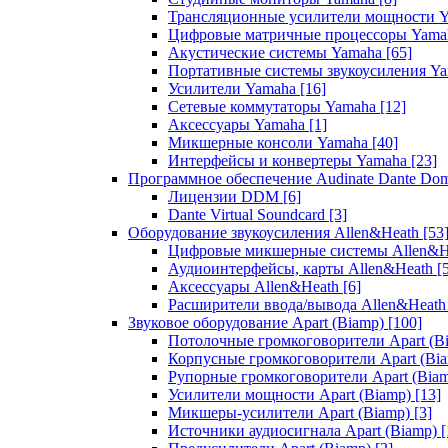
Трансляционные усилители мощности 
Цифровые матричные процессоры Yam
Акустические системы Yamaha
[65]
Портативные системы звукоусиления Y
Усилители Yamaha
[16]
Сетевые коммутаторы Yamaha
[12]
Аксессуары Yamaha
[1]
Микшерные консоли Yamaha
[40]
Интерфейсы и конвертеры Yamaha
[23]
Программное обеспечение Audinate Dante Do
Лицензии DDM
[6]
Dante Virtual Soundcard
[3]
Оборудование звукоусиления Allen&Heath
[53
Цифровые микшерные системы Allen&
Аудиоинтерфейсы, карты Allen&Heath
[
Аксессуары Allen&Heath
[6]
Расширители ввода/вывода Allen&Heat
Звуковое оборудование Apart (Biamp)
[100]
Потолочные громкоговорители Apart (B
Корпусные громкоговорители Apart (Bi
Рупорные громкоговорители Apart (Bia
Усилители мощности Apart (Biamp)
[13]
Микшеры-усилители Apart (Biamp)
[3]
Источники аудиосигнала Apart (Biamp)
[