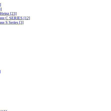
]
8]
-Heinz
[23]
ерии C SERIES
[12]
ии S Series
[3]
]