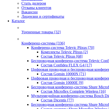
Стать дилером
Отзывы клиентов
Вакансии
Лицензии и сертификаты
Каталог
Уцененные товары
[32]
Конференц-системы
[336]
Конференц-система Televic Plixus
[70]
Комплекты Televic Plixus
[2]
Состав Televic Plixus
[68]
Беспроводная конференц-система Televic Con
Состав Confidea FLEX G4
[17]
Цифровая проводная и беспроводная конфере
Состав Gonsin 10000N
[71]
Цифровая проводная и беспроводная конфере
Состав Gonsin 10000E
[9]
Беспроводная конференц-система Shure Microfl
Состав Microflex Complete Wireless
[16]
Мультимедийная конференц-система Bosch Dic
Состав Dicentis
[77]
Беспроводная конференц-система Shure Microfl
Состав системы Shure Microflex Wireless