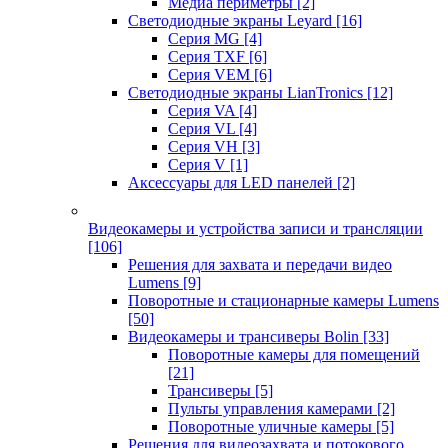
Медиа периметры
[2]
Светодиодные экраны Leyard
[16]
Серия MG
[4]
Серия TXF
[6]
Серия VEM
[6]
Светодиодные экраны LianTronics
[12]
Серия VA
[4]
Серия VL
[4]
Серия VH
[3]
Серия V
[1]
Аксессуары для LED панелей
[2]
Видеокамеры и устройства записи и трансляции
[106]
Решения для захвата и передачи видео
Lumens
[9]
Поворотные и стационарные камеры Lumens
[50]
Видеокамеры и трансиверы Bolin
[33]
Поворотные камеры для помещений
[21]
Трансиверы
[5]
Пульты управления камерами
[2]
Поворотные уличные камеры
[5]
Решения для видеозахвата и потокового