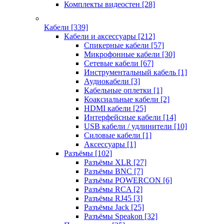
Комплекты видеостен
[28]
Кабели
[339]
Кабели и аксессуары
[212]
Спикерные кабели
[57]
Микрофонные кабели
[30]
Сетевые кабели
[67]
Инструментальный кабель
[1]
Аудиокабели
[3]
Кабельные оплетки
[1]
Коаксиальные кабели
[2]
HDMI кабели
[25]
Интерфейсные кабели
[14]
USB кабели / удлинители
[10]
Силовые кабели
[1]
Аксессуары
[1]
Разъёмы
[102]
Разъёмы XLR
[27]
Разъёмы BNC
[7]
Разъёмы POWERCON
[6]
Разъёмы RCA
[2]
Разъёмы RJ45
[3]
Разъёмы Jack
[25]
Разъёмы Speakon
[32]