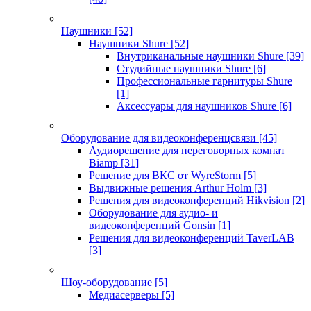
Наушники
[52]
Наушники Shure
[52]
Внутриканальные наушники Shure
[39]
Студийные наушники Shure
[6]
Профессиональные гарнитуры Shure
[1]
Аксессуары для наушников Shure
[6]
Оборудование для видеоконференцсвязи
[45]
Аудиорешение для переговорных комнат
Biamp
[31]
Решение для ВКС от WyreStorm
[5]
Выдвижные решения Arthur Holm
[3]
Решения для видеоконференций Hikvision
[2]
Оборудование для аудио- и
видеоконференций Gonsin
[1]
Решения для видеоконференций TaverLAB
[3]
Шоу-оборудование
[5]
Медиасерверы
[5]