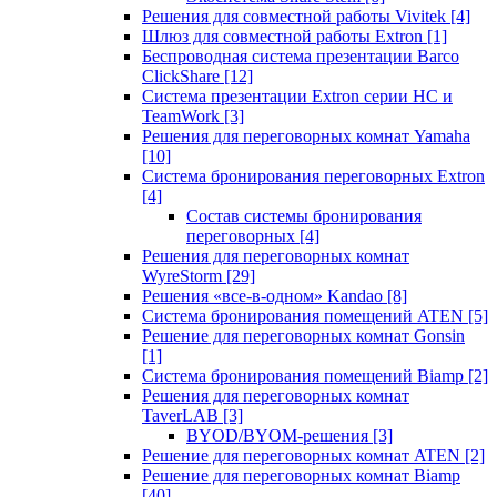
Решения для совместной работы Vivitek
[4]
Шлюз для совместной работы Extron
[1]
Беспроводная система презентации Barco
ClickShare
[12]
Система презентации Extron серии HC и
TeamWork
[3]
Решения для переговорных комнат Yamaha
[10]
Система бронирования переговорных Extron
[4]
Состав системы бронирования
переговорных
[4]
Решения для переговорных комнат
WyreStorm
[29]
Решения «все-в-одном» Kandao
[8]
Система бронирования помещений ATEN
[5]
Решение для переговорных комнат Gonsin
[1]
Система бронирования помещений Biamp
[2]
Решения для переговорных комнат
TaverLAB
[3]
BYOD/BYOM-решения
[3]
Решение для переговорных комнат ATEN
[2]
Решение для переговорных комнат Biamp
[40]