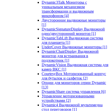
Dynamic3Talk Мониторы с
уникальным механизмом
трансформации и выдвижным
микрофоном
[4]
Двусторонние выдвижные мониторы
[1]
DynamicSignatureDisplay Выдвижной
одно/двусторонний монитор
[1]
DynamicTabLift Выдвижная система
для планшета
[1]
UnderCover Выдвижные мониторы
[1]
DynamicChairDisplay Выдвижной
монитор для встраивания в
подлокотник
[1]
DynamicVision Выдвижная система для
камер ВКС
[1]
CourtesyBox Моторизованный корпус
для бутылок и салфеток
[2]
Опции для мониторов серии Dynamic
[13]
DynamicShare система управления
[6]
Управление моторизованными
устройствами
[2]
Dynamic4 Выдвижной мультимедиа
стол переговоров
[1]