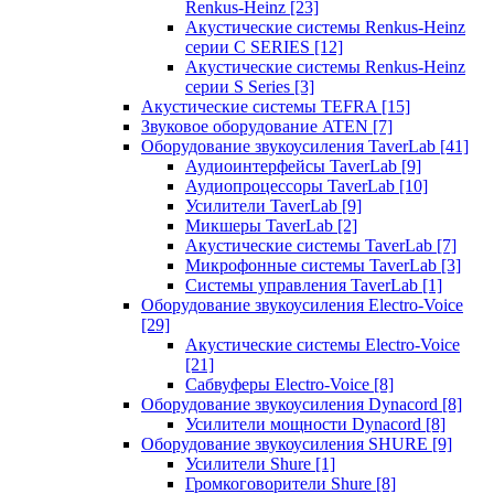
Renkus-Heinz
[23]
Акустические системы Renkus-Heinz
серии C SERIES
[12]
Акустические системы Renkus-Heinz
серии S Series
[3]
Акустические системы TEFRA
[15]
Звуковое оборудование ATEN
[7]
Оборудование звукоусиления TaverLab
[41]
Аудиоинтерфейсы TaverLab
[9]
Аудиопроцессоры TaverLab
[10]
Усилители TaverLab
[9]
Микшеры TaverLab
[2]
Акустические системы TaverLab
[7]
Микрофонные системы TaverLab
[3]
Системы управления TaverLab
[1]
Оборудование звукоусиления Electro-Voice
[29]
Акустические системы Electro-Voice
[21]
Сабвуферы Electro-Voice
[8]
Оборудование звукоусиления Dynacord
[8]
Усилители мощности Dynacord
[8]
Оборудование звукоусиления SHURE
[9]
Усилители Shure
[1]
Громкоговорители Shure
[8]