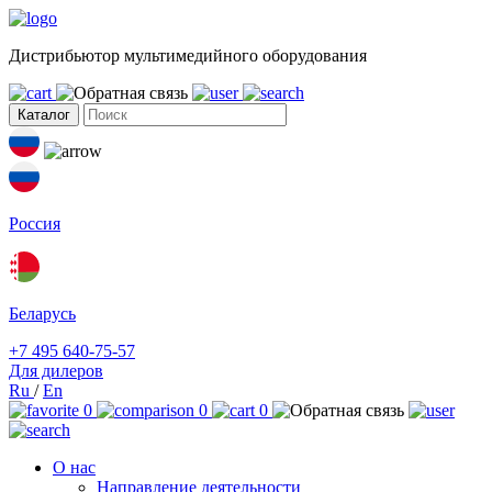
Дистрибьютор мультимедийного оборудования
Каталог
Россия
Беларусь
+7 495 640-75-57
Для дилеров
Ru
/
En
0
0
0
О нас
Направление деятельности