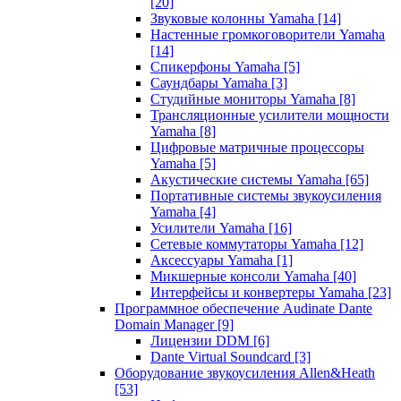
[20]
Звуковые колонны Yamaha
[14]
Настенные громкоговорители Yamaha
[14]
Спикерфоны Yamaha
[5]
Саундбары Yamaha
[3]
Студийные мониторы Yamaha
[8]
Трансляционные усилители мощности
Yamaha
[8]
Цифровые матричные процессоры
Yamaha
[5]
Акустические системы Yamaha
[65]
Портативные системы звукоусиления
Yamaha
[4]
Усилители Yamaha
[16]
Сетевые коммутаторы Yamaha
[12]
Аксессуары Yamaha
[1]
Микшерные консоли Yamaha
[40]
Интерфейсы и конвертеры Yamaha
[23]
Программное обеспечение Audinate Dante
Domain Manager
[9]
Лицензии DDM
[6]
Dante Virtual Soundcard
[3]
Оборудование звукоусиления Allen&Heath
[53]