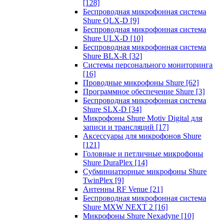
[128]
Беспроводная микрофонная система
Shure QLX-D
[9]
Беспроводная микрофонная система
Shure ULX-D
[10]
Беспроводная микрофонная система
Shure BLX-R
[32]
Системы персонального мониторинга
[16]
Проводные микрофоны Shure
[62]
Программное обеспечение Shure
[3]
Беспроводная микрофонная система
Shure SLX-D
[34]
Микрофоны Shure Motiv Digital для
записи и трансляций
[17]
Аксессуары для микрофонов Shure
[121]
Головные и петличные микрофоны
Shure DuraPlex
[14]
Субминиатюрные микрофоны Shure
TwinPlex
[9]
Антенны RF Venue
[21]
Беспроводная микрофонная система
Shure MXW NEXT 2
[16]
Микрофоны Shure Nexadyne
[10]