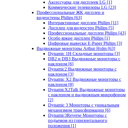
Аксессуары для дисплеев LG
[1]
Коммерческие телевизоры LG
[23]
Профессиональные ЖК дисплеи и
видеостены Philips
[63]
Интерактивные дисплеи Philips
[11]
Дисплеи для видеостен Philips
[5]
Профессиональные дисплеи Philips
[43]
Особо яркие дисплеи Philips
[1]
Цифровые вывески E-Paper Philips
[3]
Выдвижные мониторы Arthur Holm
[63]
Dynamic 1Н Складные мониторы
[3]
DB2 и DB3 Выдвижные мониторы с
наклоном
[6]
Dynamic2 Выдвижные мониторы с
наклоном
[3]
Dynamic X2 Выдвижные мониторы с
наклоном
[8]
DynamicX2Talk Выдвижные мониторы
с наклоном и выдвижным микрофоном
[2]
Dynamic 3 Мониторы с уникальным
механизмом трансформации
[6]
Dynamic3Reverse Мониторы с
подъемом из горизонтального
положения
[1]