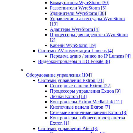
Коммутаторы WyreStorm
[30]
Разветвители WyreStorm
[5]
Удлинители WyreStorm
[38]
Управление и аксессуары WyreStorm
[19]
Адаптеры WyreStorm
[4]
Процессоры для видеостен WyreStorm
[2]
Кабели WyreStorm
[19]
Системы AV коммутации Lumens
[4]
Передача аудио / видео по IP Lumens
[4]
Видеоконтроллеры и ПО Forsite
[8]
Оборудование управления
[104]
Системы управления Extron
[71]
Сенсорные панели Extron
[22]
Процессоры управления Extron
[9]
Лючки Extron
[13]
Контроллеры Extron MediaLink
[11]
Кнопочные панели Extron
[7]
Сетевые кнопочные панели Extron
[8]
Контроллеры рабочего пространства
Extron
[1]
Системы управления Aten
[8]