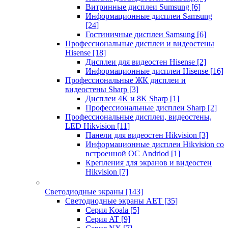
Витринные дисплеи Sumsung
[6]
Информационные дисплеи Samsung
[24]
Гостиничные дисплеи Samsung
[6]
Профессиональные дисплеи и видеостены
Hisense
[18]
Дисплеи для видеостен Hisense
[2]
Информационные дисплеи Hisense
[16]
Профессиональные ЖК дисплеи и
видеостены Sharp
[3]
Дисплеи 4K и 8K Sharp
[1]
Профессиональные дисплеи Sharp
[2]
Профессиональные дисплеи, видеостены,
LED Hikvision
[11]
Панели для видеостен Hikvision
[3]
Информационные дисплеи Hikvision со
встроенной ОС Andriod
[1]
Крепления для экранов и видеостен
Hikvision
[7]
Светодиодные экраны
[143]
Светодиодные экраны AET
[35]
Cерия Koala
[5]
Серия AT
[9]