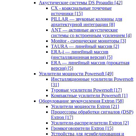
Акустические системы DS Proaudio
[42]
CX - коаксиальные точечные
источники
[15]
PILLAR — звуковые колонны для
архитектурной интеграции
[8]
ANT — активные акустические
системы со встроенным усилением
[4]
Monitor - сценические мониторы
[3]
TAURA — линейный массив
[2]
ERA-i — линейный массив
(инсталляционная версия)
[5]
ERA — линейный массив (прокатная
версия)
[5]
Усилители мощности Powersoft
[49]
Инсталляционные усилители Powersoft
[31]
Туровые усилители Powersoft
[17]
Компактные усилители Powersoft
[1]
Оборудование звукоусиления Extron
[58]
Усилители мощности Extron
[21]
Процессоры обработки сигналов (DSP)
Extron
[17]
Усилители-распределители Extron
[2]
Громкоговорители Extron
[15]
Устройства для деэмбедирования и