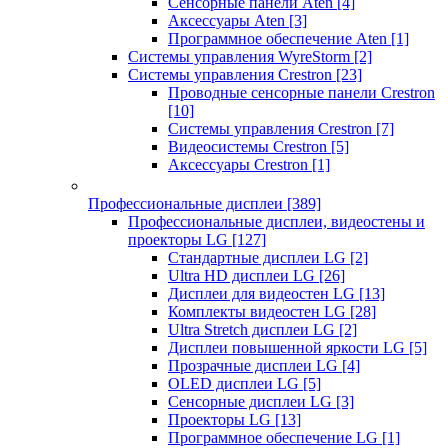
Сенсорные панели Aten
[4]
Аксессуары Aten
[3]
Программное обеспечение Aten
[1]
Системы управления WyreStorm
[2]
Системы управления Crestron
[23]
Проводные сенсорные панели Crestron
[10]
Системы управления Crestron
[7]
Видеосистемы Crestron
[5]
Аксессуары Crestron
[1]
Профессиональные дисплеи
[389]
Профессиональные дисплеи, видеостены и
проекторы LG
[127]
Стандартные дисплеи LG
[2]
Ultra HD дисплеи LG
[26]
Дисплеи для видеостен LG
[13]
Комплекты видеостен LG
[28]
Ultra Stretch дисплеи LG
[2]
Дисплеи повышенной яркости LG
[5]
Прозрачные дисплеи LG
[4]
OLED дисплеи LG
[5]
Сенсорные дисплеи LG
[3]
Проекторы LG
[13]
Программное обеспечение LG
[1]