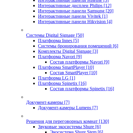
Интерактивные панели Hisense
[3]
Интерактивные дисплеи Philips
[12]
Интерактивные панели Samsung
[20]
Интерактивные панели Vivitek
[1]
Интерактивные панели Hikvision
[4]
Системы Digital Signage
[50]
Платформа Innes
[5]
Системы бронирования помещений
[6]
Комплекты Digital Signage
[3]
Платформа Navori
[9]
Состав платформы Navori
[9]
Платформа SmartPlayer
[10]
Состав SmartPlayer
[10]
Платформа LG
[1]
Платформа Spinetix
[16]
Состав платформы Spinetix
[16]
Документ-камеры
[7]
Документ-камеры Lumens
[7]
Решения для переговорных комнат
[130]
Звуковые экосистемы Shure
[6]
Экосистема Shure Stem
[6]