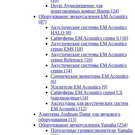
[16]
Devio Аудиорешение для
переговорных комнат Biamp
[24]
Оборудование звукоусиления EM Acoustics
[87]
Акустические системы EM Acoustics
HALO
[8]
Сабвуферы EM Acoustics серии S
[16]
Акустические системы EM Acoustics
серии EMS
[18]
Акустические системы EM Acoustics
серии Reference
[10]
Акустические системы EM Acoustics
серии i
[4]
Сценические мониторы EM Acoustics
[6]
Усилители EM Acoustics
[9]
Сабвуферы EM Acoustics серии CS
(кардиоидные)
[4]
Аксессуары для акустических систем
EM Acoustics
[12]
Адаптеры Audinate Dante для звукового
оборудования
[13]
Оборудование звукоусиления Yamaha
[254]
Потолочные громкоговорители Yamaha