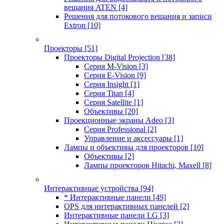
вещания ATEN
[4]
Решения для потокового вещания и записи
Extron
[10]
Проекторы
[51]
Проекторы Digital Projection
[38]
Серия M-Vision
[3]
Серия E-Vision
[9]
Серия Insight
[1]
Серия Titan
[4]
Серия Satellite
[1]
Объективы
[20]
Проекционные экраны Adeo
[3]
Серия Professional
[2]
Управление и аксессуары
[1]
Лампы и объективы для проекторов
[10]
Объективы
[2]
Лампы проекторов Hitachi, Maxell
[8]
Интерактивные устройства
[94]
* Интерактивные панели
[49]
OPS для интерактивных панелей
[2]
Интерактивные панели LG
[3]