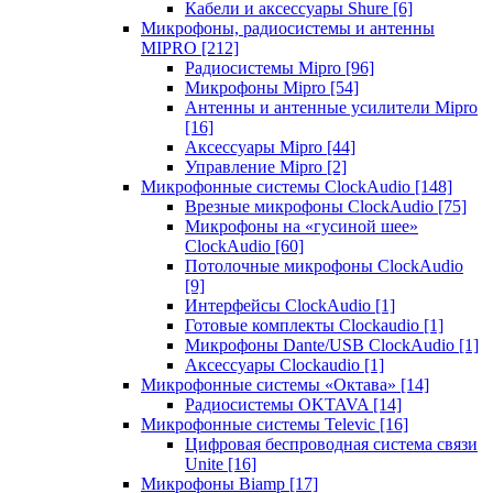
Кабели и аксессуары Shure
[6]
Микрофоны, радиосистемы и антенны
MIPRO
[212]
Радиосистемы Mipro
[96]
Микрофоны Mipro
[54]
Антенны и антенные усилители Mipro
[16]
Аксессуары Mipro
[44]
Управление Mipro
[2]
Микрофонные системы ClockAudio
[148]
Врезные микрофоны ClockAudio
[75]
Микрофоны на «гусиной шее»
ClockAudio
[60]
Потолочные микрофоны ClockAudio
[9]
Интерфейсы ClockAudio
[1]
Готовые комплекты Clockaudio
[1]
Микрофоны Dante/USB ClockAudio
[1]
Аксессуары Clockaudio
[1]
Микрофонные системы «Октава»
[14]
Радиосистемы OKTAVA
[14]
Микрофонные системы Televic
[16]
Цифровая беспроводная система связи
Unite
[16]
Микрофоны Biamp
[17]