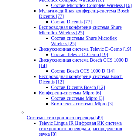
Состав Microflex Complete Wireless
[16]
Мультимедийная конференц-система Bosch
Dicentis
[77]
Состав Dicentis
[77]
Беспроводная конференц-система Shure
Microflex Wireless
[25]
Состав системы Shure Microflex
Wireless
[25]
Дискуссионная система Televic D-Cerno
[19]
Состав Televic D-Cerno
[19]
Дискуссионная система Bosch CCS 1000 D
[14]
Состав Bosch CCS 1000 D
[14]
Беспроводная конференц-система Bosch
Dicentis
[12]
Состав Dicentis Bosch
[12]
Конференц-системы Mipro
[6]
Состав системы Mipro
[3]
Комплекты системы Mipro
[3]
Системы синхронного перевода
[49]
Televic Lingua IR Цифровая ИК система
синхронного перевода и распределения
звука
[8]