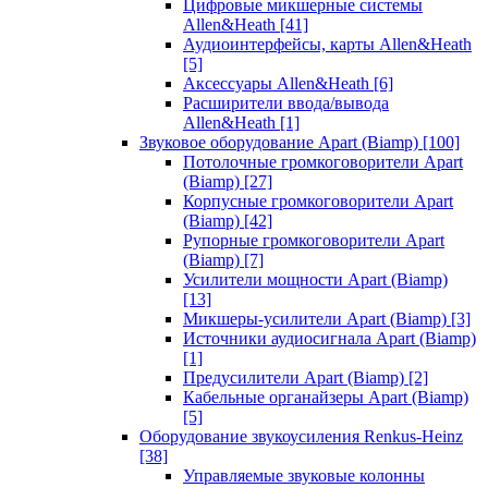
Цифровые микшерные системы
Allen&Heath
[41]
Аудиоинтерфейсы, карты Allen&Heath
[5]
Аксессуары Allen&Heath
[6]
Расширители ввода/вывода
Allen&Heath
[1]
Звуковое оборудование Apart (Biamp)
[100]
Потолочные громкоговорители Apart
(Biamp)
[27]
Корпусные громкоговорители Apart
(Biamp)
[42]
Рупорные громкоговорители Apart
(Biamp)
[7]
Усилители мощности Apart (Biamp)
[13]
Микшеры-усилители Apart (Biamp)
[3]
Источники аудиосигнала Apart (Biamp)
[1]
Предусилители Apart (Biamp)
[2]
Кабельные органайзеры Apart (Biamp)
[5]
Оборудование звукоусиления Renkus-Heinz
[38]
Управляемые звуковые колонны