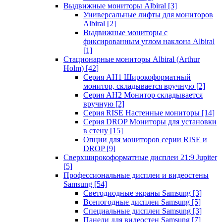
Выдвижные мониторы Albiral
[3]
Универсальные лифты для мониторов
Albiral
[2]
Выдвижные мониторы с
фиксированным углом наклона Albiral
[1]
Стационарные мониторы Albiral (Arthur
Holm)
[42]
Серия AH1 Широкоформатный
монитор, складывается вручную
[2]
Серия AH2 Монитор складывается
вручную
[2]
Серия RISE Настенные мониторы
[14]
Серия DROP Мониторы для установки
в стену
[15]
Опции для мониторов серии RISE и
DROP
[9]
Сверхширокоформатные дисплеи 21:9 Jupiter
[5]
Профессиональные дисплеи и видеостены
Samsung
[54]
Светодиодные экраны Samsung
[3]
Всепогодные дисплеи Samsung
[5]
Специальные дисплеи Samsung
[3]
Панели для видеостен Samsung
[7]