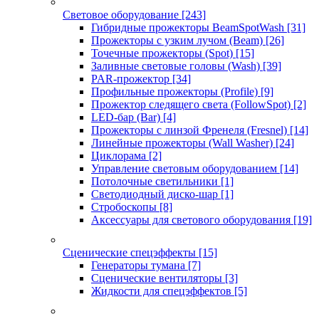
Световое оборудование
[243]
Гибридные прожекторы BeamSpotWash
[31]
Прожекторы с узким лучом (Beam)
[26]
Точечные прожекторы (Spot)
[15]
Заливные световые головы (Wash)
[39]
PAR-прожектор
[34]
Профильные прожекторы (Profile)
[9]
Прожектор следящего света (FollowSpot)
[2]
LED-бар (Bar)
[4]
Прожекторы с линзой Френеля (Fresnel)
[14]
Линейные прожекторы (Wall Washer)
[24]
Циклорама
[2]
Управление световым оборудованием
[14]
Потолочные светильники
[1]
Светодиодный диско-шар
[1]
Стробоскопы
[8]
Аксессуары для светового оборудования
[19]
Сценические спецэффекты
[15]
Генераторы тумана
[7]
Сценические вентиляторы
[3]
Жидкости для спецэффектов
[5]