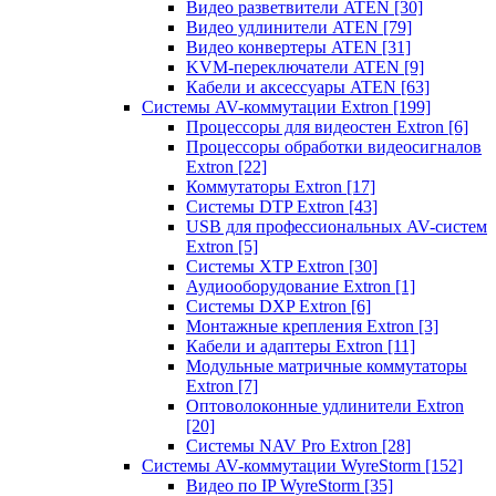
Видео разветвители ATEN
[30]
Видео удлинители ATEN
[79]
Видео конвертеры ATEN
[31]
KVM-переключатели ATEN
[9]
Кабели и аксессуары ATEN
[63]
Системы AV-коммутации Extron
[199]
Процессоры для видеостен Extron
[6]
Процессоры обработки видеосигналов
Extron
[22]
Коммутаторы Extron
[17]
Системы DTP Extron
[43]
USB для профессиональных AV-систем
Extron
[5]
Системы XTP Extron
[30]
Аудиооборудование Extron
[1]
Системы DXP Extron
[6]
Монтажные крепления Extron
[3]
Кабели и адаптеры Extron
[11]
Модульные матричные коммутаторы
Extron
[7]
Оптоволоконные удлинители Extron
[20]
Системы NAV Pro Extron
[28]
Системы AV-коммутации WyreStorm
[152]
Видео по IP WyreStorm
[35]