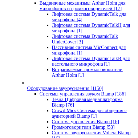
Выдвижные механизмы Arthur Holm для
микрофонов и громкоговорителей
[17]
Лифтовая система DynamicTalk для
микрофона
[4]
Лифтовая система DynamicTalkH для
микрофона
[1]
Лифтовая система DynamicTalk
UnderCover
[3]
Пассивная система MicConnect для
микрофона
[1]
Лифтовая система DynamicTalkB для
настольного микрофона
[1]
Встраиваемые громкоговорители
Arthur Holm
[1]
Оборудование звукоусиления
[1150]
Системы управления звуком Biamp
[186]
Tesira Цифровая медиаплатформа
Biamp
[76]
Crowd Mics Система для общения с
аудиторией Biamp
[1]
Система управления Biamp
[16]
Громкоговорители Biamp
[53]
Система звукоусиления Voltera Biamp