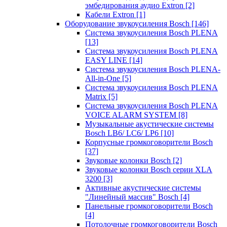
эмбедирования аудио Extron
[2]
Кабели Extron
[1]
Оборудование звукоусиления Bosch
[146]
Система звукоусиления Bosch PLENA
[13]
Система звукоусиления Bosch PLENA
EASY LINE
[14]
Система звукоусиления Bosch PLENA-
All-in-One
[5]
Система звукоусиления Bosch PLENA
Matrix
[5]
Система звукоусиления Bosch PLENA
VOICE ALARM SYSTEM
[8]
Музыкальные акустические системы
Bosch LB6/ LC6/ LP6
[10]
Корпусные громкоговорители Bosch
[37]
Звуковые колонки Bosch
[2]
Звуковые колонки Bosch серии XLA
3200
[3]
Активные акустические системы
"Линейный массив" Bosch
[4]
Панельные громкоговорители Bosch
[4]
Потолочные громкоговорители Bosch