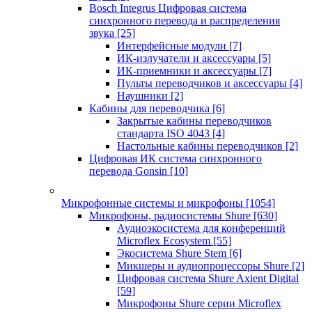
Bosch Integrus Цифровая система
синхронного перевода и распределения
звука
[25]
Интерфейсные модули
[7]
ИК-излучатели и аксессуары
[5]
ИК-приемники и аксессуары
[7]
Пульты переводчиков и аксессуары
[4]
Наушники
[2]
Кабины для переводчика
[6]
Закрытые кабины переводчиков
стандарта ISO 4043
[4]
Настольные кабины переводчиков
[2]
Цифровая ИК система синхронного
перевода Gonsin
[10]
Микрофонные системы и микрофоны
[1054]
Микрофоны, радиосистемы Shure
[630]
Аудиоэкосистема для конференций
Microflex Ecosystem
[55]
Экосистема Shure Stem
[6]
Микшеры и аудиопроцессоры Shure
[2]
Цифровая система Shure Axient Digital
[59]
Микрофоны Shure серии Microflex