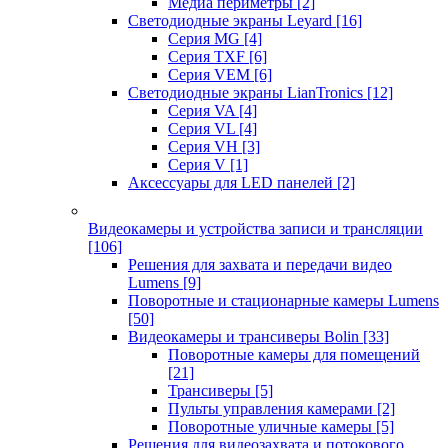
Медиа периметры
[2]
Светодиодные экраны Leyard
[16]
Серия MG
[4]
Серия TXF
[6]
Серия VEM
[6]
Светодиодные экраны LianTronics
[12]
Серия VA
[4]
Серия VL
[4]
Серия VH
[3]
Серия V
[1]
Аксессуары для LED панелей
[2]
Видеокамеры и устройства записи и трансляции
[106]
Решения для захвата и передачи видео
Lumens
[9]
Поворотные и стационарные камеры Lumens
[50]
Видеокамеры и трансиверы Bolin
[33]
Поворотные камеры для помещений
[21]
Трансиверы
[5]
Пульты управления камерами
[2]
Поворотные уличные камеры
[5]
Решения для видеозахвата и потокового