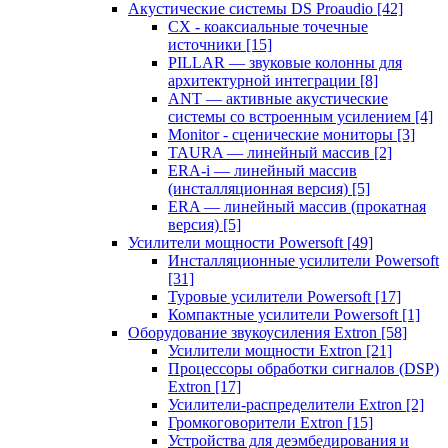
Акустические системы DS Proaudio
[42]
CX - коаксиальные точечные
источники
[15]
PILLAR — звуковые колонны для
архитектурной интеграции
[8]
ANT — активные акустические
системы со встроенным усилением
[4]
Monitor - сценические мониторы
[3]
TAURA — линейный массив
[2]
ERA-i — линейный массив
(инсталляционная версия)
[5]
ERA — линейный массив (прокатная
версия)
[5]
Усилители мощности Powersoft
[49]
Инсталляционные усилители Powersoft
[31]
Туровые усилители Powersoft
[17]
Компактные усилители Powersoft
[1]
Оборудование звукоусиления Extron
[58]
Усилители мощности Extron
[21]
Процессоры обработки сигналов (DSP)
Extron
[17]
Усилители-распределители Extron
[2]
Громкоговорители Extron
[15]
Устройства для деэмбедирования и