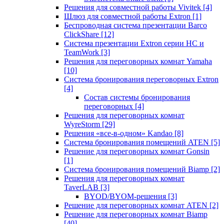
Решения для совместной работы Vivitek
[4]
Шлюз для совместной работы Extron
[1]
Беспроводная система презентации Barco
ClickShare
[12]
Система презентации Extron серии HC и
TeamWork
[3]
Решения для переговорных комнат Yamaha
[10]
Система бронирования переговорных Extron
[4]
Состав системы бронирования
переговорных
[4]
Решения для переговорных комнат
WyreStorm
[29]
Решения «все-в-одном» Kandao
[8]
Система бронирования помещений ATEN
[5]
Решение для переговорных комнат Gonsin
[1]
Система бронирования помещений Biamp
[2]
Решения для переговорных комнат
TaverLAB
[3]
BYOD/BYOM-решения
[3]
Решение для переговорных комнат ATEN
[2]
Решение для переговорных комнат Biamp
[40]