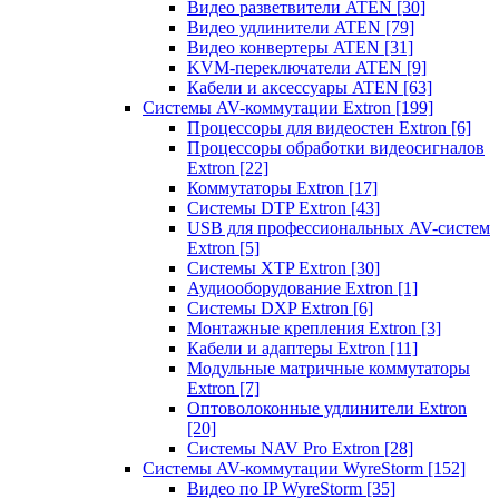
Видео разветвители ATEN
[30]
Видео удлинители ATEN
[79]
Видео конвертеры ATEN
[31]
KVM-переключатели ATEN
[9]
Кабели и аксессуары ATEN
[63]
Системы AV-коммутации Extron
[199]
Процессоры для видеостен Extron
[6]
Процессоры обработки видеосигналов
Extron
[22]
Коммутаторы Extron
[17]
Системы DTP Extron
[43]
USB для профессиональных AV-систем
Extron
[5]
Системы XTP Extron
[30]
Аудиооборудование Extron
[1]
Системы DXP Extron
[6]
Монтажные крепления Extron
[3]
Кабели и адаптеры Extron
[11]
Модульные матричные коммутаторы
Extron
[7]
Оптоволоконные удлинители Extron
[20]
Системы NAV Pro Extron
[28]
Системы AV-коммутации WyreStorm
[152]
Видео по IP WyreStorm
[35]