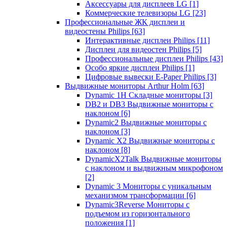
Аксессуары для дисплеев LG
[1]
Коммерческие телевизоры LG
[23]
Профессиональные ЖК дисплеи и
видеостены Philips
[63]
Интерактивные дисплеи Philips
[11]
Дисплеи для видеостен Philips
[5]
Профессиональные дисплеи Philips
[43]
Особо яркие дисплеи Philips
[1]
Цифровые вывески E-Paper Philips
[3]
Выдвижные мониторы Arthur Holm
[63]
Dynamic 1Н Складные мониторы
[3]
DB2 и DB3 Выдвижные мониторы с
наклоном
[6]
Dynamic2 Выдвижные мониторы с
наклоном
[3]
Dynamic X2 Выдвижные мониторы с
наклоном
[8]
DynamicX2Talk Выдвижные мониторы
с наклоном и выдвижным микрофоном
[2]
Dynamic 3 Мониторы с уникальным
механизмом трансформации
[6]
Dynamic3Reverse Мониторы с
подъемом из горизонтального
положения
[1]