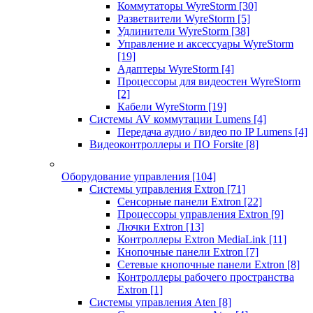
Коммутаторы WyreStorm
[30]
Разветвители WyreStorm
[5]
Удлинители WyreStorm
[38]
Управление и аксессуары WyreStorm
[19]
Адаптеры WyreStorm
[4]
Процессоры для видеостен WyreStorm
[2]
Кабели WyreStorm
[19]
Системы AV коммутации Lumens
[4]
Передача аудио / видео по IP Lumens
[4]
Видеоконтроллеры и ПО Forsite
[8]
Оборудование управления
[104]
Системы управления Extron
[71]
Сенсорные панели Extron
[22]
Процессоры управления Extron
[9]
Лючки Extron
[13]
Контроллеры Extron MediaLink
[11]
Кнопочные панели Extron
[7]
Сетевые кнопочные панели Extron
[8]
Контроллеры рабочего пространства
Extron
[1]
Системы управления Aten
[8]