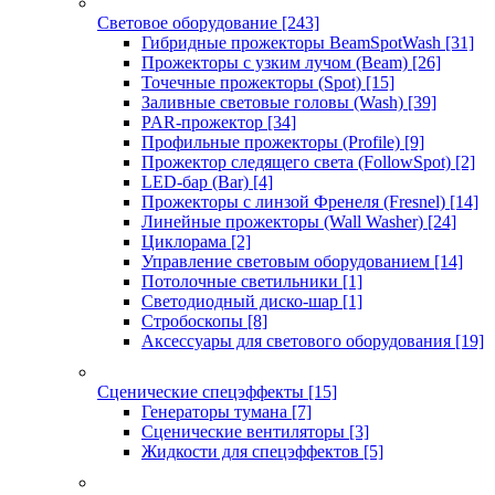
Световое оборудование
[243]
Гибридные прожекторы BeamSpotWash
[31]
Прожекторы с узким лучом (Beam)
[26]
Точечные прожекторы (Spot)
[15]
Заливные световые головы (Wash)
[39]
PAR-прожектор
[34]
Профильные прожекторы (Profile)
[9]
Прожектор следящего света (FollowSpot)
[2]
LED-бар (Bar)
[4]
Прожекторы с линзой Френеля (Fresnel)
[14]
Линейные прожекторы (Wall Washer)
[24]
Циклорама
[2]
Управление световым оборудованием
[14]
Потолочные светильники
[1]
Светодиодный диско-шар
[1]
Стробоскопы
[8]
Аксессуары для светового оборудования
[19]
Сценические спецэффекты
[15]
Генераторы тумана
[7]
Сценические вентиляторы
[3]
Жидкости для спецэффектов
[5]