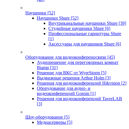
Наушники
[52]
Наушники Shure
[52]
Внутриканальные наушники Shure
[39]
Студийные наушники Shure
[6]
Профессиональные гарнитуры Shure
[1]
Аксессуары для наушников Shure
[6]
Оборудование для видеоконференцсвязи
[45]
Аудиорешение для переговорных комнат
Biamp
[31]
Решение для ВКС от WyreStorm
[5]
Выдвижные решения Arthur Holm
[3]
Решения для видеоконференций Hikvision
[2]
Оборудование для аудио- и
видеоконференций Gonsin
[1]
Решения для видеоконференций TaverLAB
[3]
Шоу-оборудование
[5]
Медиасерверы
[5]