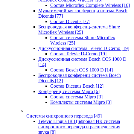
Состав Microflex Complete Wireless
[16]
Мультимедийная конференц-система Bosch
Dicentis
[77]
Состав Dicentis
[77]
Беспроводная конференц-система Shure
Microflex Wireless
[25]
Состав системы Shure Microflex
Wireless
[25]
Дискуссионная система Televic D-Cerno
[19]
Состав Televic D-Cerno
[19]
Дискуссионная система Bosch CCS 1000 D
[14]
Состав Bosch CCS 1000 D
[14]
Беспроводная конференц-система Bosch
Dicentis
[12]
Состав Dicentis Bosch
[12]
Конференц-системы Mipro
[6]
Состав системы Mipro
[3]
Комплекты системы Mipro
[3]
Системы синхронного перевода
[49]
Televic Lingua IR Цифровая ИК система
синхронного перевода и распределения
звука
[8]