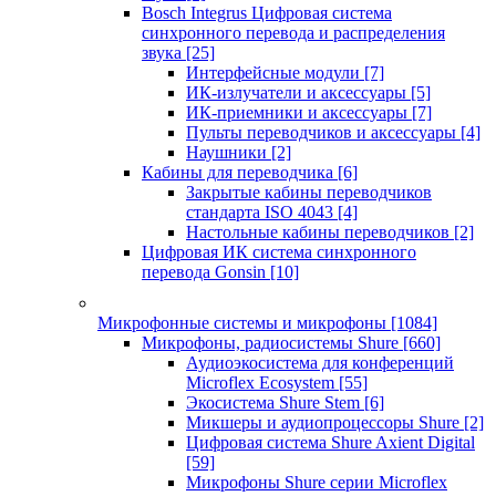
Bosch Integrus Цифровая система
синхронного перевода и распределения
звука
[25]
Интерфейсные модули
[7]
ИК-излучатели и аксессуары
[5]
ИК-приемники и аксессуары
[7]
Пульты переводчиков и аксессуары
[4]
Наушники
[2]
Кабины для переводчика
[6]
Закрытые кабины переводчиков
стандарта ISO 4043
[4]
Настольные кабины переводчиков
[2]
Цифровая ИК система синхронного
перевода Gonsin
[10]
Микрофонные системы и микрофоны
[1084]
Микрофоны, радиосистемы Shure
[660]
Аудиоэкосистема для конференций
Microflex Ecosystem
[55]
Экосистема Shure Stem
[6]
Микшеры и аудиопроцессоры Shure
[2]
Цифровая система Shure Axient Digital
[59]
Микрофоны Shure серии Microflex