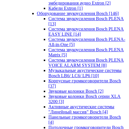
эмбедирования аудио Extron
[2]
Кабели Extron
[1]
Оборудование звукоусиления Bosch
[146]
Система звукоусиления Bosch PLENA
[13]
Система звукоусиления Bosch PLENA
EASY LINE
[14]
Система звукоусиления Bosch PLENA-
All-in-One
[5]
Система звукоусиления Bosch PLENA
Matrix
[5]
Система звукоусиления Bosch PLENA
VOICE ALARM SYSTEM
[8]
Музыкальные акустические системы
Bosch LB6/ LC6/ LP6
[10]
Корпусные громкоговорители Bosch
[37]
Звуковые колонки Bosch
[2]
Звуковые колонки Bosch серии XLA
3200
[3]
Активные акустические системы
"Линейный массив" Bosch
[4]
Панельные громкоговорители Bosch
[4]
Потолочные громкоговорители Bosch