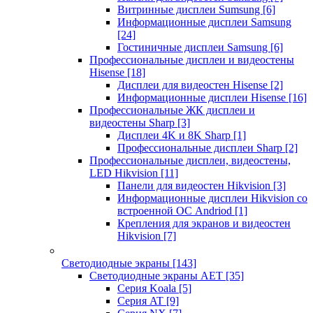
Витринные дисплеи Sumsung
[6]
Информационные дисплеи Samsung
[24]
Гостиничные дисплеи Samsung
[6]
Профессиональные дисплеи и видеостены
Hisense
[18]
Дисплеи для видеостен Hisense
[2]
Информационные дисплеи Hisense
[16]
Профессиональные ЖК дисплеи и
видеостены Sharp
[3]
Дисплеи 4K и 8K Sharp
[1]
Профессиональные дисплеи Sharp
[2]
Профессиональные дисплеи, видеостены,
LED Hikvision
[11]
Панели для видеостен Hikvision
[3]
Информационные дисплеи Hikvision со
встроенной ОС Andriod
[1]
Крепления для экранов и видеостен
Hikvision
[7]
Светодиодные экраны
[143]
Светодиодные экраны AET
[35]
Cерия Koala
[5]
Серия AT
[9]