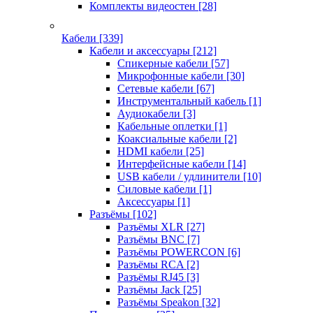
Комплекты видеостен
[28]
Кабели
[339]
Кабели и аксессуары
[212]
Спикерные кабели
[57]
Микрофонные кабели
[30]
Сетевые кабели
[67]
Инструментальный кабель
[1]
Аудиокабели
[3]
Кабельные оплетки
[1]
Коаксиальные кабели
[2]
HDMI кабели
[25]
Интерфейсные кабели
[14]
USB кабели / удлинители
[10]
Силовые кабели
[1]
Аксессуары
[1]
Разъёмы
[102]
Разъёмы XLR
[27]
Разъёмы BNC
[7]
Разъёмы POWERCON
[6]
Разъёмы RCA
[2]
Разъёмы RJ45
[3]
Разъёмы Jack
[25]
Разъёмы Speakon
[32]