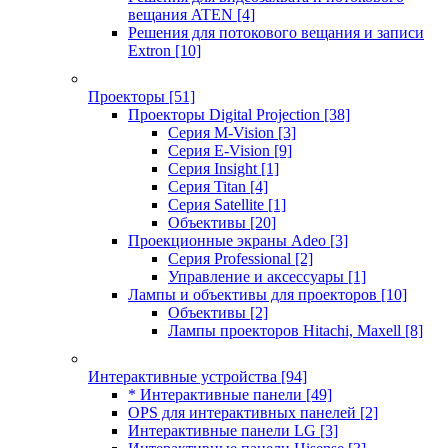
вещания ATEN
[4]
Решения для потокового вещания и записи
Extron
[10]
Проекторы
[51]
Проекторы Digital Projection
[38]
Серия M-Vision
[3]
Серия E-Vision
[9]
Серия Insight
[1]
Серия Titan
[4]
Серия Satellite
[1]
Объективы
[20]
Проекционные экраны Adeo
[3]
Серия Professional
[2]
Управление и аксессуары
[1]
Лампы и объективы для проекторов
[10]
Объективы
[2]
Лампы проекторов Hitachi, Maxell
[8]
Интерактивные устройства
[94]
* Интерактивные панели
[49]
OPS для интерактивных панелей
[2]
Интерактивные панели LG
[3]