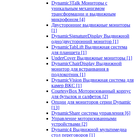
Dynamic3Talk Мониторы с
уникальным механизмом
трансформации и выдвижным
микрофоном
[4]
Двусторонние выдвижные мониторы
[1]
DynamicSignatureDisplay Выдвижной
одно/двусторонний монитор
[1]
DynamicTabLift Выдвижная система
для планшета
[1]
UnderCover Выдвижные мониторы
[1]
DynamicChairDisplay Выдвижной
монитор для встраивания в
подлокотник
[1]
DynamicVision Выдвижная система для
камер ВКС
[1]
CourtesyBox Моторизованный корпус
для бутылок и салфеток
[2]
Опции для мониторов серии Dynamic
[13]
DynamicShare система управления
[6]
Управление моторизованными
устройствами
[2]
Dynamic4 Выдвижной мультимедиа
стол переговоров
[1]