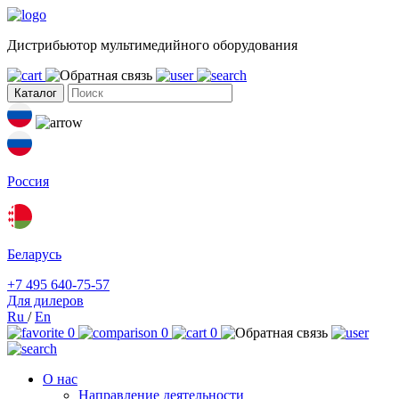
Дистрибьютор мультимедийного оборудования
Каталог
Россия
Беларусь
+7 495 640-75-57
Для дилеров
Ru
/
En
0
0
0
О нас
Направление деятельности