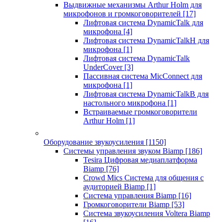
Выдвижные механизмы Arthur Holm для
микрофонов и громкоговорителей
[17]
Лифтовая система DynamicTalk для
микрофона
[4]
Лифтовая система DynamicTalkH для
микрофона
[1]
Лифтовая система DynamicTalk
UnderCover
[3]
Пассивная система MicConnect для
микрофона
[1]
Лифтовая система DynamicTalkB для
настольного микрофона
[1]
Встраиваемые громкоговорители
Arthur Holm
[1]
Оборудование звукоусиления
[1150]
Системы управления звуком Biamp
[186]
Tesira Цифровая медиаплатформа
Biamp
[76]
Crowd Mics Система для общения с
аудиторией Biamp
[1]
Система управления Biamp
[16]
Громкоговорители Biamp
[53]
Система звукоусиления Voltera Biamp