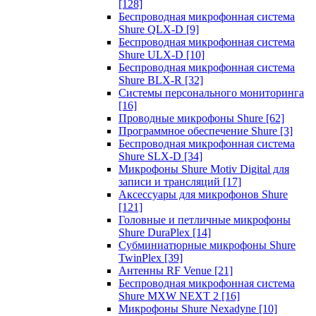
[128]
Беспроводная микрофонная система
Shure QLX-D
[9]
Беспроводная микрофонная система
Shure ULX-D
[10]
Беспроводная микрофонная система
Shure BLX-R
[32]
Системы персонального мониторинга
[16]
Проводные микрофоны Shure
[62]
Программное обеспечение Shure
[3]
Беспроводная микрофонная система
Shure SLX-D
[34]
Микрофоны Shure Motiv Digital для
записи и трансляций
[17]
Аксессуары для микрофонов Shure
[121]
Головные и петличные микрофоны
Shure DuraPlex
[14]
Субминиатюрные микрофоны Shure
TwinPlex
[39]
Антенны RF Venue
[21]
Беспроводная микрофонная система
Shure MXW NEXT 2
[16]
Микрофоны Shure Nexadyne
[10]