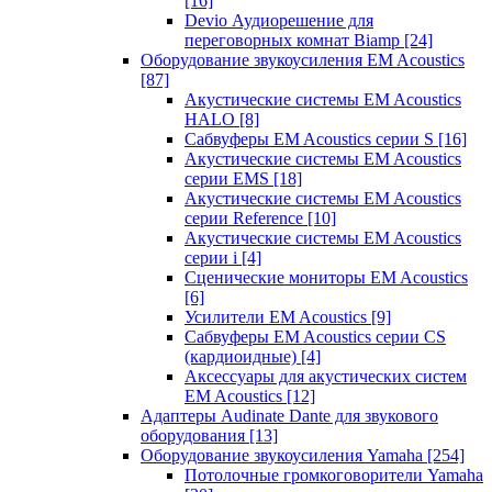
[16]
Devio Аудиорешение для
переговорных комнат Biamp
[24]
Оборудование звукоусиления EM Acoustics
[87]
Акустические системы EM Acoustics
HALO
[8]
Сабвуферы EM Acoustics серии S
[16]
Акустические системы EM Acoustics
серии EMS
[18]
Акустические системы EM Acoustics
серии Reference
[10]
Акустические системы EM Acoustics
серии i
[4]
Сценические мониторы EM Acoustics
[6]
Усилители EM Acoustics
[9]
Сабвуферы EM Acoustics серии CS
(кардиоидные)
[4]
Аксессуары для акустических систем
EM Acoustics
[12]
Адаптеры Audinate Dante для звукового
оборудования
[13]
Оборудование звукоусиления Yamaha
[254]
Потолочные громкоговорители Yamaha