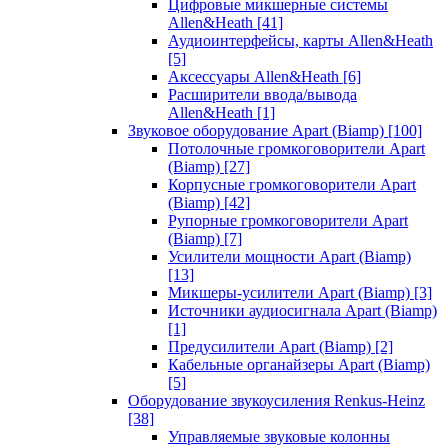
Цифровые микшерные системы
Allen&Heath
[41]
Аудиоинтерфейсы, карты Allen&Heath
[5]
Аксессуары Allen&Heath
[6]
Расширители ввода/вывода
Allen&Heath
[1]
Звуковое оборудование Apart (Biamp)
[100]
Потолочные громкоговорители Apart
(Biamp)
[27]
Корпусные громкоговорители Apart
(Biamp)
[42]
Рупорные громкоговорители Apart
(Biamp)
[7]
Усилители мощности Apart (Biamp)
[13]
Микшеры-усилители Apart (Biamp)
[3]
Источники аудиосигнала Apart (Biamp)
[1]
Предусилители Apart (Biamp)
[2]
Кабельные органайзеры Apart (Biamp)
[5]
Оборудование звукоусиления Renkus-Heinz
[38]
Управляемые звуковые колонны