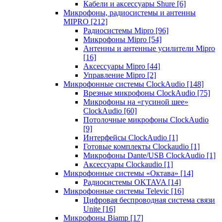
Кабели и аксессуары Shure
[6]
Микрофоны, радиосистемы и антенны
MIPRO
[212]
Радиосистемы Mipro
[96]
Микрофоны Mipro
[54]
Антенны и антенные усилители Mipro
[16]
Аксессуары Mipro
[44]
Управление Mipro
[2]
Микрофонные системы ClockAudio
[148]
Врезные микрофоны ClockAudio
[75]
Микрофоны на «гусиной шее»
ClockAudio
[60]
Потолочные микрофоны ClockAudio
[9]
Интерфейсы ClockAudio
[1]
Готовые комплекты Clockaudio
[1]
Микрофоны Dante/USB ClockAudio
[1]
Аксессуары Clockaudio
[1]
Микрофонные системы «Октава»
[14]
Радиосистемы OKTAVA
[14]
Микрофонные системы Televic
[16]
Цифровая беспроводная система связи
Unite
[16]
Микрофоны Biamp
[17]