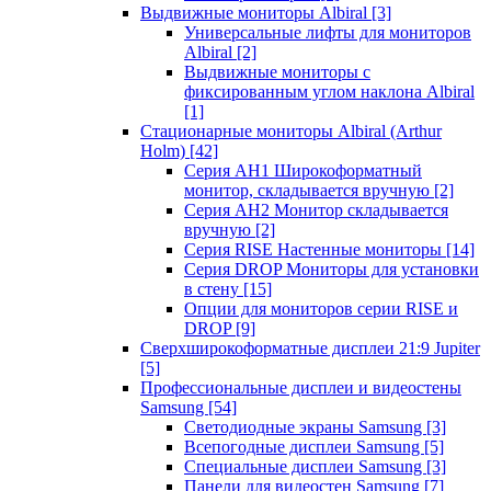
Выдвижные мониторы Albiral
[3]
Универсальные лифты для мониторов
Albiral
[2]
Выдвижные мониторы с
фиксированным углом наклона Albiral
[1]
Стационарные мониторы Albiral (Arthur
Holm)
[42]
Серия AH1 Широкоформатный
монитор, складывается вручную
[2]
Серия AH2 Монитор складывается
вручную
[2]
Серия RISE Настенные мониторы
[14]
Серия DROP Мониторы для установки
в стену
[15]
Опции для мониторов серии RISE и
DROP
[9]
Сверхширокоформатные дисплеи 21:9 Jupiter
[5]
Профессиональные дисплеи и видеостены
Samsung
[54]
Светодиодные экраны Samsung
[3]
Всепогодные дисплеи Samsung
[5]
Специальные дисплеи Samsung
[3]
Панели для видеостен Samsung
[7]