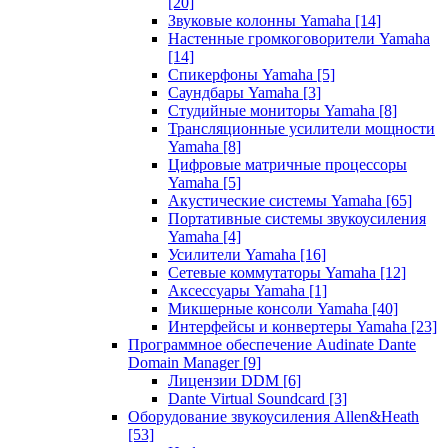
[20]
Звуковые колонны Yamaha
[14]
Настенные громкоговорители Yamaha
[14]
Спикерфоны Yamaha
[5]
Саундбары Yamaha
[3]
Студийные мониторы Yamaha
[8]
Трансляционные усилители мощности
Yamaha
[8]
Цифровые матричные процессоры
Yamaha
[5]
Акустические системы Yamaha
[65]
Портативные системы звукоусиления
Yamaha
[4]
Усилители Yamaha
[16]
Сетевые коммутаторы Yamaha
[12]
Аксессуары Yamaha
[1]
Микшерные консоли Yamaha
[40]
Интерфейсы и конвертеры Yamaha
[23]
Программное обеспечение Audinate Dante
Domain Manager
[9]
Лицензии DDM
[6]
Dante Virtual Soundcard
[3]
Оборудование звукоусиления Allen&Heath
[53]