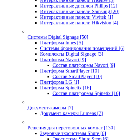
Интерактивные панели Hisense
[3]
Интерактивные дисплеи Philips
[12]
Интерактивные панели Samsung
[20]
Интерактивные панели Vivitek
[1]
Интерактивные панели Hikvision
[4]
Системы Digital Signage
[50]
Платформа Innes
[5]
Системы бронирования помещений
[6]
Комплекты Digital Signage
[3]
Платформа Navori
[9]
Состав платформы Navori
[9]
Платформа SmartPlayer
[10]
Состав SmartPlayer
[10]
Платформа LG
[1]
Платформа Spinetix
[16]
Состав платформы Spinetix
[16]
Документ-камеры
[7]
Документ-камеры Lumens
[7]
Решения для переговорных комнат
[130]
Звуковые экосистемы Shure
[6]
Экосистема Shure Stem
[6]