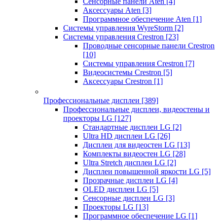
Сенсорные панели Aten
[4]
Аксессуары Aten
[3]
Программное обеспечение Aten
[1]
Системы управления WyreStorm
[2]
Системы управления Crestron
[23]
Проводные сенсорные панели Crestron
[10]
Системы управления Crestron
[7]
Видеосистемы Crestron
[5]
Аксессуары Crestron
[1]
Профессиональные дисплеи
[389]
Профессиональные дисплеи, видеостены и
проекторы LG
[127]
Стандартные дисплеи LG
[2]
Ultra HD дисплеи LG
[26]
Дисплеи для видеостен LG
[13]
Комплекты видеостен LG
[28]
Ultra Stretch дисплеи LG
[2]
Дисплеи повышенной яркости LG
[5]
Прозрачные дисплеи LG
[4]
OLED дисплеи LG
[5]
Сенсорные дисплеи LG
[3]
Проекторы LG
[13]
Программное обеспечение LG
[1]