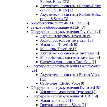
Renkus-Heinz
[23]
Акустические системы Renkus-Heinz
серии C SERIES
[12]
Акустические системы Renkus-Heinz
серии S Series
[3]
Акустические системы TEFRA
[15]
Звуковое оборудование ATEN
[7]
Оборудование звукоусиления TaverLab
[41]
Аудиоинтерфейсы TaverLab
[9]
Аудиопроцессоры TaverLab
[10]
Усилители TaverLab
[9]
Микшеры TaverLab
[2]
Акустические системы TaverLab
[7]
Микрофонные системы TaverLab
[3]
Системы управления TaverLab
[1]
Оборудование звукоусиления Electro-Voice
[29]
Акустические системы Electro-Voice
[21]
Сабвуферы Electro-Voice
[8]
Оборудование звукоусиления Dynacord
[8]
Усилители мощности Dynacord
[8]
Оборудование звукоусиления SHURE
[9]
Усилители Shure
[1]
Громкоговорители Shure
[8]