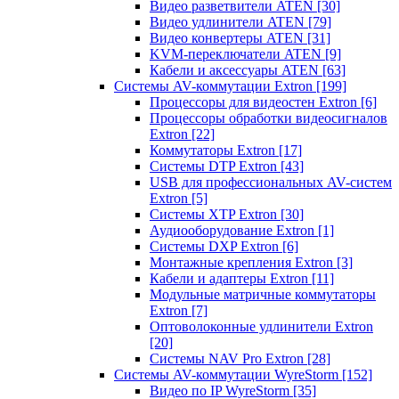
Видео разветвители ATEN
[30]
Видео удлинители ATEN
[79]
Видео конвертеры ATEN
[31]
KVM-переключатели ATEN
[9]
Кабели и аксессуары ATEN
[63]
Системы AV-коммутации Extron
[199]
Процессоры для видеостен Extron
[6]
Процессоры обработки видеосигналов
Extron
[22]
Коммутаторы Extron
[17]
Системы DTP Extron
[43]
USB для профессиональных AV-систем
Extron
[5]
Системы XTP Extron
[30]
Аудиооборудование Extron
[1]
Системы DXP Extron
[6]
Монтажные крепления Extron
[3]
Кабели и адаптеры Extron
[11]
Модульные матричные коммутаторы
Extron
[7]
Оптоволоконные удлинители Extron
[20]
Системы NAV Pro Extron
[28]
Системы AV-коммутации WyreStorm
[152]
Видео по IP WyreStorm
[35]