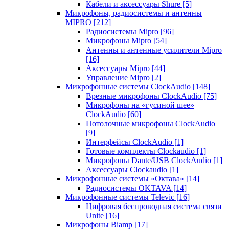
Кабели и аксессуары Shure
[5]
Микрофоны, радиосистемы и антенны
MIPRO
[212]
Радиосистемы Mipro
[96]
Микрофоны Mipro
[54]
Антенны и антенные усилители Mipro
[16]
Аксессуары Mipro
[44]
Управление Mipro
[2]
Микрофонные системы ClockAudio
[148]
Врезные микрофоны ClockAudio
[75]
Микрофоны на «гусиной шее»
ClockAudio
[60]
Потолочные микрофоны ClockAudio
[9]
Интерфейсы ClockAudio
[1]
Готовые комплекты Clockaudio
[1]
Микрофоны Dante/USB ClockAudio
[1]
Аксессуары Clockaudio
[1]
Микрофонные системы «Октава»
[14]
Радиосистемы OKTAVA
[14]
Микрофонные системы Televic
[16]
Цифровая беспроводная система связи
Unite
[16]
Микрофоны Biamp
[17]