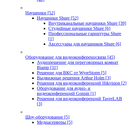
Наушники
[52]
Наушники Shure
[52]
Внутриканальные наушники Shure
[39]
Студийные наушники Shure
[6]
Профессиональные гарнитуры Shure
[1]
Аксессуары для наушников Shure
[6]
Оборудование для видеоконференцсвязи
[45]
Аудиорешение для переговорных комнат
Biamp
[31]
Решение для ВКС от WyreStorm
[5]
Выдвижные решения Arthur Holm
[3]
Решения для видеоконференций Hikvision
[2]
Оборудование для аудио- и
видеоконференций Gonsin
[1]
Решения для видеоконференций TaverLAB
[3]
Шоу-оборудование
[5]
Медиасерверы
[5]