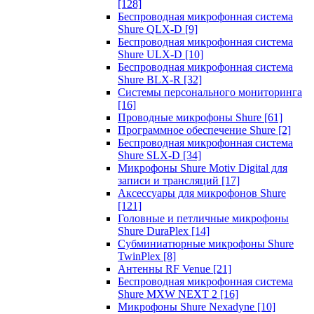
[128]
Беспроводная микрофонная система
Shure QLX-D
[9]
Беспроводная микрофонная система
Shure ULX-D
[10]
Беспроводная микрофонная система
Shure BLX-R
[32]
Системы персонального мониторинга
[16]
Проводные микрофоны Shure
[61]
Программное обеспечение Shure
[2]
Беспроводная микрофонная система
Shure SLX-D
[34]
Микрофоны Shure Motiv Digital для
записи и трансляций
[17]
Аксессуары для микрофонов Shure
[121]
Головные и петличные микрофоны
Shure DuraPlex
[14]
Субминиатюрные микрофоны Shure
TwinPlex
[8]
Антенны RF Venue
[21]
Беспроводная микрофонная система
Shure MXW NEXT 2
[16]
Микрофоны Shure Nexadyne
[10]