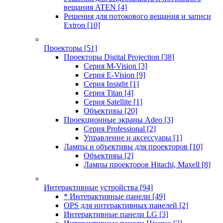
вещания ATEN
[4]
Решения для потокового вещания и записи
Extron
[10]
Проекторы
[51]
Проекторы Digital Projection
[38]
Серия M-Vision
[3]
Серия E-Vision
[9]
Серия Insight
[1]
Серия Titan
[4]
Серия Satellite
[1]
Объективы
[20]
Проекционные экраны Adeo
[3]
Серия Professional
[2]
Управление и аксессуары
[1]
Лампы и объективы для проекторов
[10]
Объективы
[2]
Лампы проекторов Hitachi, Maxell
[8]
Интерактивные устройства
[94]
* Интерактивные панели
[49]
OPS для интерактивных панелей
[2]
Интерактивные панели LG
[3]