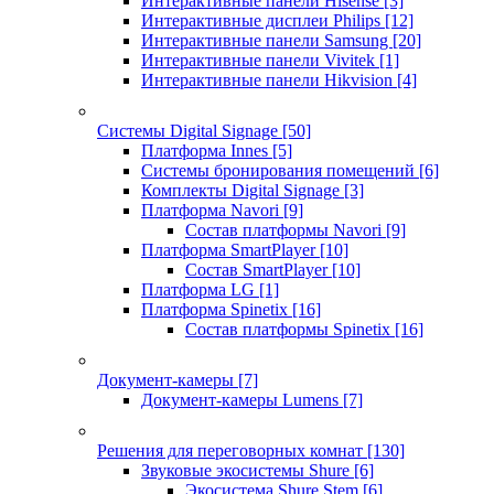
Интерактивные панели Hisense
[3]
Интерактивные дисплеи Philips
[12]
Интерактивные панели Samsung
[20]
Интерактивные панели Vivitek
[1]
Интерактивные панели Hikvision
[4]
Системы Digital Signage
[50]
Платформа Innes
[5]
Системы бронирования помещений
[6]
Комплекты Digital Signage
[3]
Платформа Navori
[9]
Состав платформы Navori
[9]
Платформа SmartPlayer
[10]
Состав SmartPlayer
[10]
Платформа LG
[1]
Платформа Spinetix
[16]
Состав платформы Spinetix
[16]
Документ-камеры
[7]
Документ-камеры Lumens
[7]
Решения для переговорных комнат
[130]
Звуковые экосистемы Shure
[6]
Экосистема Shure Stem
[6]