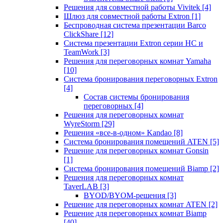
Решения для совместной работы Vivitek
[4]
Шлюз для совместной работы Extron
[1]
Беспроводная система презентации Barco
ClickShare
[12]
Система презентации Extron серии HC и
TeamWork
[3]
Решения для переговорных комнат Yamaha
[10]
Система бронирования переговорных Extron
[4]
Состав системы бронирования
переговорных
[4]
Решения для переговорных комнат
WyreStorm
[29]
Решения «все-в-одном» Kandao
[8]
Система бронирования помещений ATEN
[5]
Решение для переговорных комнат Gonsin
[1]
Система бронирования помещений Biamp
[2]
Решения для переговорных комнат
TaverLAB
[3]
BYOD/BYOM-решения
[3]
Решение для переговорных комнат ATEN
[2]
Решение для переговорных комнат Biamp
[40]