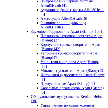
Цифровые микшерные системы
Allen&Heath
[41]
Аудиоинтерфейсы, карты Allen&Heath
[5]
Аксессуары Allen&Heath
[6]
Расширители ввода/вывода
Allen&Heath
[1]
Звуковое оборудование Apart (Biamp)
[100]
Потолочные громкоговорители Apart
(Biamp)
[27]
Корпусные громкоговорители Apart
(Biamp)
[42]
Рупорные громкоговорители Apart
(Biamp)
[7]
Усилители мощности Apart (Biamp)
[13]
Микшеры-усилители Apart (Biamp)
[3]
Источники аудиосигнала Apart (Biamp)
[1]
Предусилители Apart (Biamp)
[2]
Кабельные органайзеры Apart (Biamp)
[5]
Оборудование звукоусиления Renkus-Heinz
[38]
Управляемые звуковые колонны