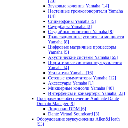
[20]
Звуковые колонны Yamaha
[14]
Настенные громкоговорители Yamaha
[14]
Спикерфоны Yamaha
[5]
Саундбары Yamaha
[3]
Студийные мониторы Yamaha
[8]
Трансляционные усилители мощности
Yamaha
[8]
Цифровые матричные процессоры
Yamaha
[5]
Акустические системы Yamaha
[65]
Портативные системы звукоусиления
Yamaha
[4]
Усилители Yamaha
[16]
Сетевые коммутаторы Yamaha
[12]
Аксессуары Yamaha
[1]
Микшерные консоли Yamaha
[40]
Интерфейсы и конвертеры Yamaha
[23]
Программное обеспечение Audinate Dante
Domain Manager
[9]
Лицензии DDM
[6]
Dante Virtual Soundcard
[3]
Оборудование звукоусиления Allen&Heath
[53]