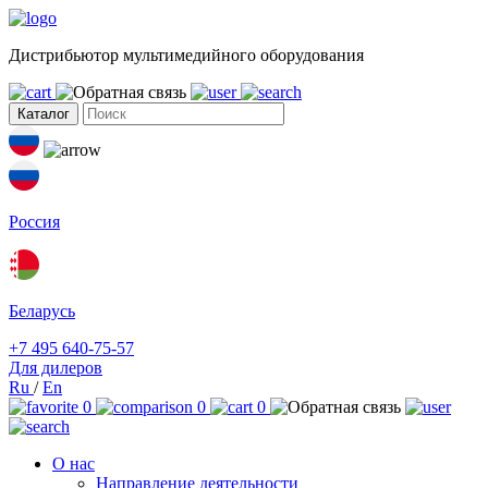
Дистрибьютор мультимедийного оборудования
Каталог
Россия
Беларусь
+7 495 640-75-57
Для дилеров
Ru
/
En
0
0
0
О нас
Направление деятельности