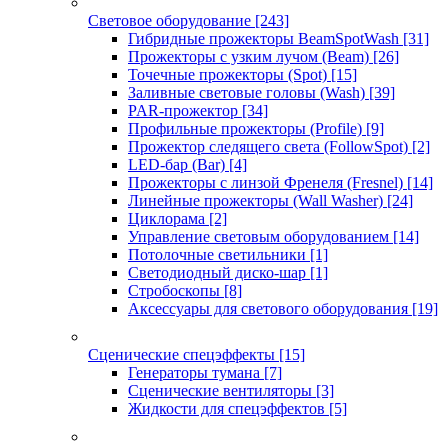
Световое оборудование
[243]
Гибридные прожекторы BeamSpotWash
[31]
Прожекторы с узким лучом (Beam)
[26]
Точечные прожекторы (Spot)
[15]
Заливные световые головы (Wash)
[39]
PAR-прожектор
[34]
Профильные прожекторы (Profile)
[9]
Прожектор следящего света (FollowSpot)
[2]
LED-бар (Bar)
[4]
Прожекторы с линзой Френеля (Fresnel)
[14]
Линейные прожекторы (Wall Washer)
[24]
Циклорама
[2]
Управление световым оборудованием
[14]
Потолочные светильники
[1]
Светодиодный диско-шар
[1]
Стробоскопы
[8]
Аксессуары для светового оборудования
[19]
Сценические спецэффекты
[15]
Генераторы тумана
[7]
Сценические вентиляторы
[3]
Жидкости для спецэффектов
[5]