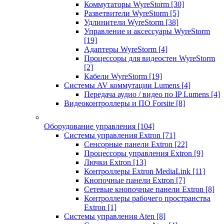
Коммутаторы WyreStorm
[30]
Разветвители WyreStorm
[5]
Удлинители WyreStorm
[38]
Управление и аксессуары WyreStorm
[19]
Адаптеры WyreStorm
[4]
Процессоры для видеостен WyreStorm
[2]
Кабели WyreStorm
[19]
Системы AV коммутации Lumens
[4]
Передача аудио / видео по IP Lumens
[4]
Видеоконтроллеры и ПО Forsite
[8]
Оборудование управления
[104]
Системы управления Extron
[71]
Сенсорные панели Extron
[22]
Процессоры управления Extron
[9]
Лючки Extron
[13]
Контроллеры Extron MediaLink
[11]
Кнопочные панели Extron
[7]
Сетевые кнопочные панели Extron
[8]
Контроллеры рабочего пространства
Extron
[1]
Системы управления Aten
[8]