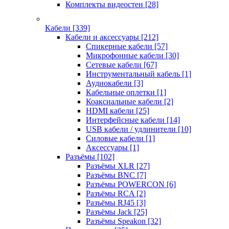
Комплекты видеостен
[28]
Кабели
[339]
Кабели и аксессуары
[212]
Спикерные кабели
[57]
Микрофонные кабели
[30]
Сетевые кабели
[67]
Инструментальный кабель
[1]
Аудиокабели
[3]
Кабельные оплетки
[1]
Коаксиальные кабели
[2]
HDMI кабели
[25]
Интерфейсные кабели
[14]
USB кабели / удлинители
[10]
Силовые кабели
[1]
Аксессуары
[1]
Разъёмы
[102]
Разъёмы XLR
[27]
Разъёмы BNC
[7]
Разъёмы POWERCON
[6]
Разъёмы RCA
[2]
Разъёмы RJ45
[3]
Разъёмы Jack
[25]
Разъёмы Speakon
[32]