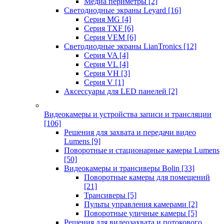
Медиа периметры
[2]
Светодиодные экраны Leyard
[16]
Серия MG
[4]
Серия TXF
[6]
Серия VEM
[6]
Светодиодные экраны LianTronics
[12]
Серия VA
[4]
Серия VL
[4]
Серия VH
[3]
Серия V
[1]
Аксессуары для LED панелей
[2]
Видеокамеры и устройства записи и трансляции
[106]
Решения для захвата и передачи видео
Lumens
[9]
Поворотные и стационарные камеры Lumens
[50]
Видеокамеры и трансиверы Bolin
[33]
Поворотные камеры для помещений
[21]
Трансиверы
[5]
Пульты управления камерами
[2]
Поворотные уличные камеры
[5]
Решения для видеозахвата и потокового