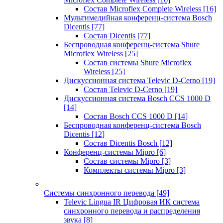
Состав Microflex Complete Wireless
[16]
Мультимедийная конференц-система Bosch
Dicentis
[77]
Состав Dicentis
[77]
Беспроводная конференц-система Shure
Microflex Wireless
[25]
Состав системы Shure Microflex
Wireless
[25]
Дискуссионная система Televic D-Cerno
[19]
Состав Televic D-Cerno
[19]
Дискуссионная система Bosch CCS 1000 D
[14]
Состав Bosch CCS 1000 D
[14]
Беспроводная конференц-система Bosch
Dicentis
[12]
Состав Dicentis Bosch
[12]
Конференц-системы Mipro
[6]
Состав системы Mipro
[3]
Комплекты системы Mipro
[3]
Системы синхронного перевода
[49]
Televic Lingua IR Цифровая ИК система
синхронного перевода и распределения
звука
[8]