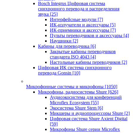
Bosch Integrus Цифровая система
синхронного перевода и распределения
звука
[25]
Интерфейсные модули
[7]
ИК-излучатели и аксессуары
[5]
ИК-приемники и аксессуары
[7]
Пульты переводчиков и аксессуары
[4]
Наушники
[2]
Кабины для переводчика
[6]
Закрытые кабины переводчиков
стандарта ISO 4043
[4]
Настольные кабины переводчиков
[2]
Цифровая ИК система синхронного
перевода Gonsin
[10]
Микрофонные системы и микрофоны
[1050]
Микрофоны, радиосистемы Shure
[626]
Аудиоэкосистема для конференций
Microflex Ecosystem
[55]
Экосистема Shure Stem
[6]
Микшеры и аудиопроцессоры Shure
[2]
Цифровая система Shure Axient Digital
[59]
Микрофоны Shure серии Microflex