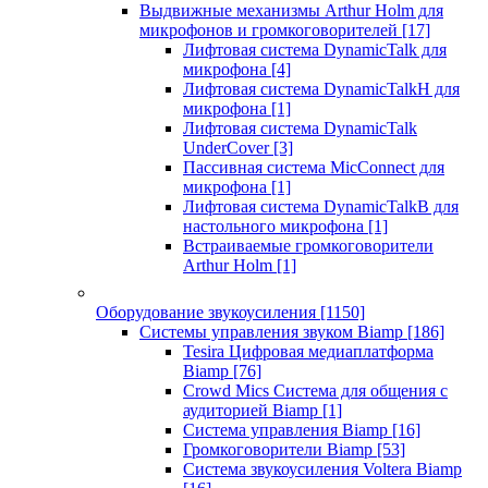
Выдвижные механизмы Arthur Holm для
микрофонов и громкоговорителей
[17]
Лифтовая система DynamicTalk для
микрофона
[4]
Лифтовая система DynamicTalkH для
микрофона
[1]
Лифтовая система DynamicTalk
UnderCover
[3]
Пассивная система MicConnect для
микрофона
[1]
Лифтовая система DynamicTalkB для
настольного микрофона
[1]
Встраиваемые громкоговорители
Arthur Holm
[1]
Оборудование звукоусиления
[1150]
Системы управления звуком Biamp
[186]
Tesira Цифровая медиаплатформа
Biamp
[76]
Crowd Mics Система для общения с
аудиторией Biamp
[1]
Система управления Biamp
[16]
Громкоговорители Biamp
[53]
Система звукоусиления Voltera Biamp