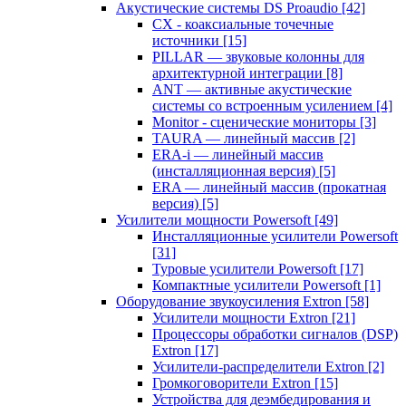
Акустические системы DS Proaudio
[42]
CX - коаксиальные точечные
источники
[15]
PILLAR — звуковые колонны для
архитектурной интеграции
[8]
ANT — активные акустические
системы со встроенным усилением
[4]
Monitor - сценические мониторы
[3]
TAURA — линейный массив
[2]
ERA-i — линейный массив
(инсталляционная версия)
[5]
ERA — линейный массив (прокатная
версия)
[5]
Усилители мощности Powersoft
[49]
Инсталляционные усилители Powersoft
[31]
Туровые усилители Powersoft
[17]
Компактные усилители Powersoft
[1]
Оборудование звукоусиления Extron
[58]
Усилители мощности Extron
[21]
Процессоры обработки сигналов (DSP)
Extron
[17]
Усилители-распределители Extron
[2]
Громкоговорители Extron
[15]
Устройства для деэмбедирования и