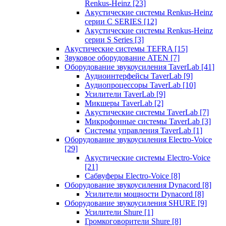
Renkus-Heinz
[23]
Акустические системы Renkus-Heinz
серии C SERIES
[12]
Акустические системы Renkus-Heinz
серии S Series
[3]
Акустические системы TEFRA
[15]
Звуковое оборудование ATEN
[7]
Оборудование звукоусиления TaverLab
[41]
Аудиоинтерфейсы TaverLab
[9]
Аудиопроцессоры TaverLab
[10]
Усилители TaverLab
[9]
Микшеры TaverLab
[2]
Акустические системы TaverLab
[7]
Микрофонные системы TaverLab
[3]
Системы управления TaverLab
[1]
Оборудование звукоусиления Electro-Voice
[29]
Акустические системы Electro-Voice
[21]
Сабвуферы Electro-Voice
[8]
Оборудование звукоусиления Dynacord
[8]
Усилители мощности Dynacord
[8]
Оборудование звукоусиления SHURE
[9]
Усилители Shure
[1]
Громкоговорители Shure
[8]