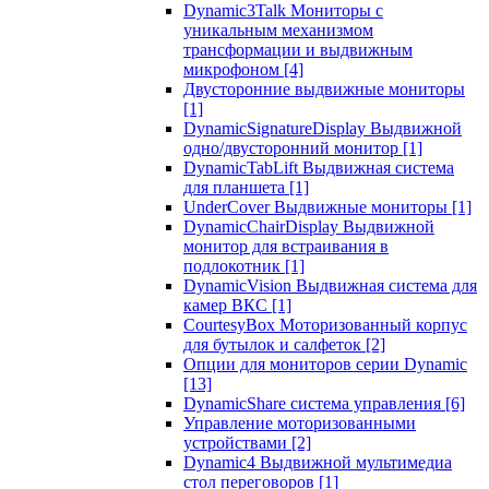
Dynamic3Talk Мониторы с
уникальным механизмом
трансформации и выдвижным
микрофоном
[4]
Двусторонние выдвижные мониторы
[1]
DynamicSignatureDisplay Выдвижной
одно/двусторонний монитор
[1]
DynamicTabLift Выдвижная система
для планшета
[1]
UnderCover Выдвижные мониторы
[1]
DynamicChairDisplay Выдвижной
монитор для встраивания в
подлокотник
[1]
DynamicVision Выдвижная система для
камер ВКС
[1]
CourtesyBox Моторизованный корпус
для бутылок и салфеток
[2]
Опции для мониторов серии Dynamic
[13]
DynamicShare система управления
[6]
Управление моторизованными
устройствами
[2]
Dynamic4 Выдвижной мультимедиа
стол переговоров
[1]