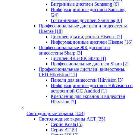
Витринные дисплеи Sumsung
[6]
Информационные дисплеи Samsung
[24]
Гостиничные дисплеи Samsung
[6]
Профессиональные дисплеи и видеостены
Hisense
[18]
Дисплеи для видеостен Hisense
[2]
Информационные дисплеи Hisense
[16]
Профессиональные ЖК дисплеи и
видеостены Sharp
[3]
Дисплеи 4K и 8K Sharp
[1]
Профессиональные дисплеи Sharp
[2]
Профессиональные дисплеи, видеостены,
LED Hikvision
[11]
Панели для видеостен Hikvision
[3]
Информационные дисплеи Hikvision со
встроенной ОС Andriod
[1]
Крепления для экранов и видеостен
Hikvision
[7]
Светодиодные экраны
[143]
Светодиодные экраны AET
[35]
Cерия Koala
[5]
Серия AT
[9]