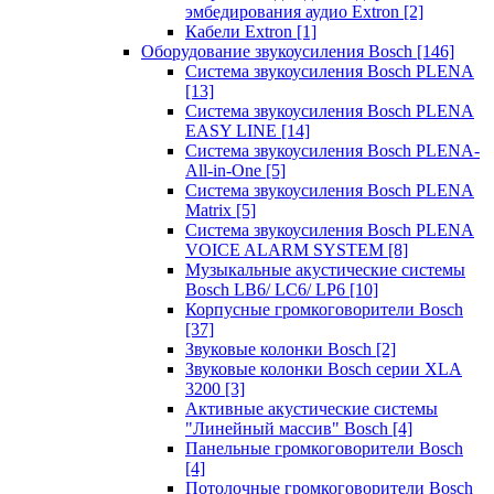
эмбедирования аудио Extron
[2]
Кабели Extron
[1]
Оборудование звукоусиления Bosch
[146]
Система звукоусиления Bosch PLENA
[13]
Система звукоусиления Bosch PLENA
EASY LINE
[14]
Система звукоусиления Bosch PLENA-
All-in-One
[5]
Система звукоусиления Bosch PLENA
Matrix
[5]
Система звукоусиления Bosch PLENA
VOICE ALARM SYSTEM
[8]
Музыкальные акустические системы
Bosch LB6/ LC6/ LP6
[10]
Корпусные громкоговорители Bosch
[37]
Звуковые колонки Bosch
[2]
Звуковые колонки Bosch серии XLA
3200
[3]
Активные акустические системы
"Линейный массив" Bosch
[4]
Панельные громкоговорители Bosch
[4]
Потолочные громкоговорители Bosch