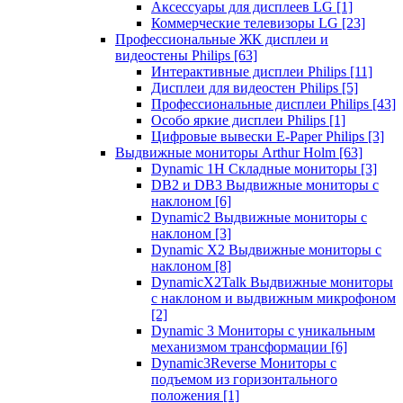
Аксессуары для дисплеев LG
[1]
Коммерческие телевизоры LG
[23]
Профессиональные ЖК дисплеи и
видеостены Philips
[63]
Интерактивные дисплеи Philips
[11]
Дисплеи для видеостен Philips
[5]
Профессиональные дисплеи Philips
[43]
Особо яркие дисплеи Philips
[1]
Цифровые вывески E-Paper Philips
[3]
Выдвижные мониторы Arthur Holm
[63]
Dynamic 1Н Складные мониторы
[3]
DB2 и DB3 Выдвижные мониторы с
наклоном
[6]
Dynamic2 Выдвижные мониторы с
наклоном
[3]
Dynamic X2 Выдвижные мониторы с
наклоном
[8]
DynamicX2Talk Выдвижные мониторы
с наклоном и выдвижным микрофоном
[2]
Dynamic 3 Мониторы с уникальным
механизмом трансформации
[6]
Dynamic3Reverse Мониторы с
подъемом из горизонтального
положения
[1]