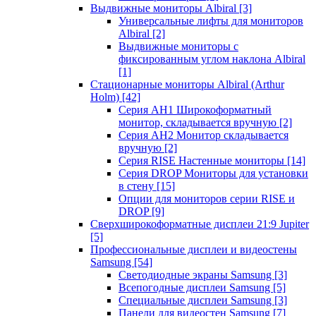
Выдвижные мониторы Albiral
[3]
Универсальные лифты для мониторов
Albiral
[2]
Выдвижные мониторы с
фиксированным углом наклона Albiral
[1]
Стационарные мониторы Albiral (Arthur
Holm)
[42]
Серия AH1 Широкоформатный
монитор, складывается вручную
[2]
Серия AH2 Монитор складывается
вручную
[2]
Серия RISE Настенные мониторы
[14]
Серия DROP Мониторы для установки
в стену
[15]
Опции для мониторов серии RISE и
DROP
[9]
Сверхширокоформатные дисплеи 21:9 Jupiter
[5]
Профессиональные дисплеи и видеостены
Samsung
[54]
Светодиодные экраны Samsung
[3]
Всепогодные дисплеи Samsung
[5]
Специальные дисплеи Samsung
[3]
Панели для видеостен Samsung
[7]