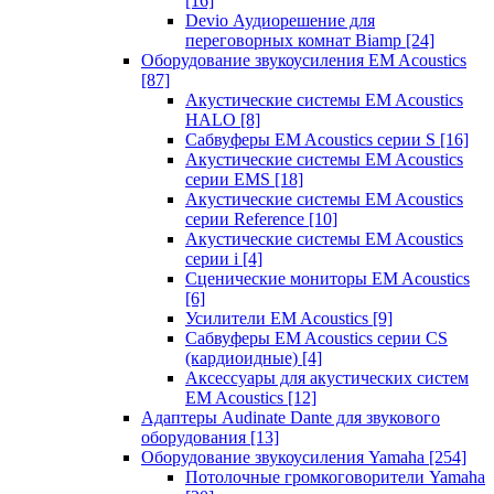
[16]
Devio Аудиорешение для
переговорных комнат Biamp
[24]
Оборудование звукоусиления EM Acoustics
[87]
Акустические системы EM Acoustics
HALO
[8]
Сабвуферы EM Acoustics серии S
[16]
Акустические системы EM Acoustics
серии EMS
[18]
Акустические системы EM Acoustics
серии Reference
[10]
Акустические системы EM Acoustics
серии i
[4]
Сценические мониторы EM Acoustics
[6]
Усилители EM Acoustics
[9]
Сабвуферы EM Acoustics серии CS
(кардиоидные)
[4]
Аксессуары для акустических систем
EM Acoustics
[12]
Адаптеры Audinate Dante для звукового
оборудования
[13]
Оборудование звукоусиления Yamaha
[254]
Потолочные громкоговорители Yamaha