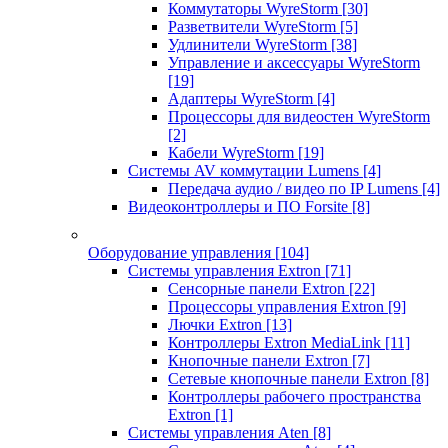
Коммутаторы WyreStorm
[30]
Разветвители WyreStorm
[5]
Удлинители WyreStorm
[38]
Управление и аксессуары WyreStorm
[19]
Адаптеры WyreStorm
[4]
Процессоры для видеостен WyreStorm
[2]
Кабели WyreStorm
[19]
Системы AV коммутации Lumens
[4]
Передача аудио / видео по IP Lumens
[4]
Видеоконтроллеры и ПО Forsite
[8]
Оборудование управления
[104]
Системы управления Extron
[71]
Сенсорные панели Extron
[22]
Процессоры управления Extron
[9]
Лючки Extron
[13]
Контроллеры Extron MediaLink
[11]
Кнопочные панели Extron
[7]
Сетевые кнопочные панели Extron
[8]
Контроллеры рабочего пространства
Extron
[1]
Системы управления Aten
[8]