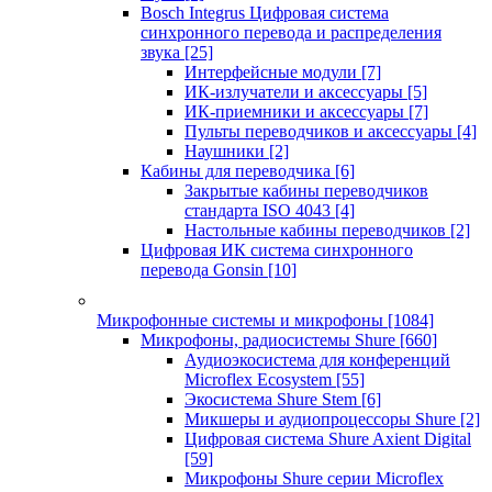
Bosch Integrus Цифровая система
синхронного перевода и распределения
звука
[25]
Интерфейсные модули
[7]
ИК-излучатели и аксессуары
[5]
ИК-приемники и аксессуары
[7]
Пульты переводчиков и аксессуары
[4]
Наушники
[2]
Кабины для переводчика
[6]
Закрытые кабины переводчиков
стандарта ISO 4043
[4]
Настольные кабины переводчиков
[2]
Цифровая ИК система синхронного
перевода Gonsin
[10]
Микрофонные системы и микрофоны
[1084]
Микрофоны, радиосистемы Shure
[660]
Аудиоэкосистема для конференций
Microflex Ecosystem
[55]
Экосистема Shure Stem
[6]
Микшеры и аудиопроцессоры Shure
[2]
Цифровая система Shure Axient Digital
[59]
Микрофоны Shure серии Microflex