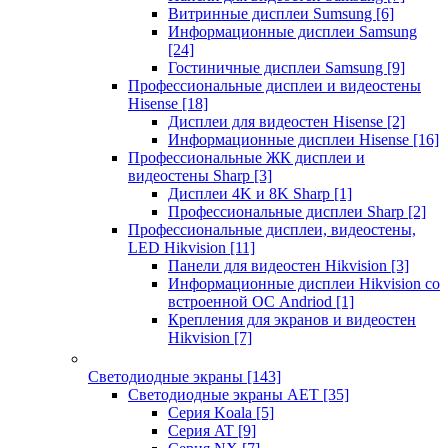
Витринные дисплеи Sumsung
[6]
Информационные дисплеи Samsung
[24]
Гостиничные дисплеи Samsung
[9]
Профессиональные дисплеи и видеостены
Hisense
[18]
Дисплеи для видеостен Hisense
[2]
Информационные дисплеи Hisense
[16]
Профессиональные ЖК дисплеи и
видеостены Sharp
[3]
Дисплеи 4K и 8K Sharp
[1]
Профессиональные дисплеи Sharp
[2]
Профессиональные дисплеи, видеостены,
LED Hikvision
[11]
Панели для видеостен Hikvision
[3]
Информационные дисплеи Hikvision со
встроенной ОС Andriod
[1]
Крепления для экранов и видеостен
Hikvision
[7]
Светодиодные экраны
[143]
Светодиодные экраны AET
[35]
Cерия Koala
[5]
Серия AT
[9]