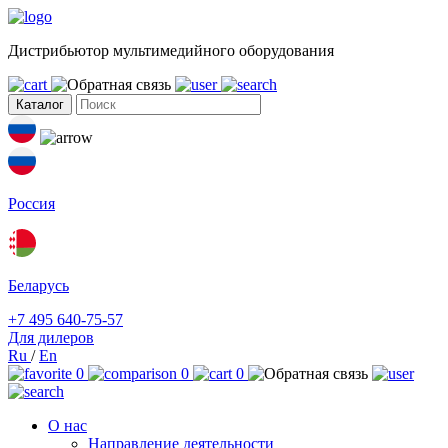
Дистрибьютор мультимедийного оборудования
Каталог
Россия
Беларусь
+7 495 640-75-57
Для дилеров
Ru
/
En
0
0
0
О нас
Направление деятельности