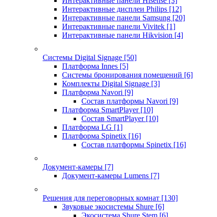
Интерактивные панели Hisense
[3]
Интерактивные дисплеи Philips
[12]
Интерактивные панели Samsung
[20]
Интерактивные панели Vivitek
[1]
Интерактивные панели Hikvision
[4]
Системы Digital Signage
[50]
Платформа Innes
[5]
Системы бронирования помещений
[6]
Комплекты Digital Signage
[3]
Платформа Navori
[9]
Состав платформы Navori
[9]
Платформа SmartPlayer
[10]
Состав SmartPlayer
[10]
Платформа LG
[1]
Платформа Spinetix
[16]
Состав платформы Spinetix
[16]
Документ-камеры
[7]
Документ-камеры Lumens
[7]
Решения для переговорных комнат
[130]
Звуковые экосистемы Shure
[6]
Экосистема Shure Stem
[6]