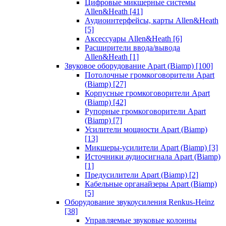
Цифровые микшерные системы
Allen&Heath
[41]
Аудиоинтерфейсы, карты Allen&Heath
[5]
Аксессуары Allen&Heath
[6]
Расширители ввода/вывода
Allen&Heath
[1]
Звуковое оборудование Apart (Biamp)
[100]
Потолочные громкоговорители Apart
(Biamp)
[27]
Корпусные громкоговорители Apart
(Biamp)
[42]
Рупорные громкоговорители Apart
(Biamp)
[7]
Усилители мощности Apart (Biamp)
[13]
Микшеры-усилители Apart (Biamp)
[3]
Источники аудиосигнала Apart (Biamp)
[1]
Предусилители Apart (Biamp)
[2]
Кабельные органайзеры Apart (Biamp)
[5]
Оборудование звукоусиления Renkus-Heinz
[38]
Управляемые звуковые колонны