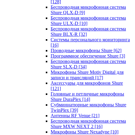
[128]
Беспроводная микрофонная система
Shure QLX-D
[9]
Беспроводная микрофонная система
Shure ULX-D
[10]
Беспроводная микрофонная система
Shure BLX-R
[32]
Системы персонального мониторинга
[16]
Проводные микрофоны Shure
[62]
Программное обеспечение Shure
[3]
Беспроводная микрофонная система
Shure SLX-D
[34]
Микрофоны Shure Motiv Digital для
записи и трансляций
[17]
Аксессуары для микрофонов Shure
[121]
Головные и петличные микрофоны
Shure DuraPlex
[14]
Субминиатюрные микрофоны Shure
TwinPlex
[39]
Антенны RF Venue
[21]
Беспроводная микрофонная система
Shure MXW NEXT 2
[16]
Микрофоны Shure Nexadyne
[10]