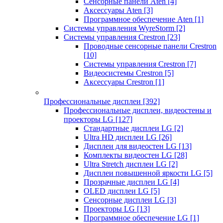
Сенсорные панели Aten
[4]
Аксессуары Aten
[3]
Программное обеспечение Aten
[1]
Системы управления WyreStorm
[2]
Системы управления Crestron
[23]
Проводные сенсорные панели Crestron
[10]
Системы управления Crestron
[7]
Видеосистемы Crestron
[5]
Аксессуары Crestron
[1]
Профессиональные дисплеи
[392]
Профессиональные дисплеи, видеостены и
проекторы LG
[127]
Стандартные дисплеи LG
[2]
Ultra HD дисплеи LG
[26]
Дисплеи для видеостен LG
[13]
Комплекты видеостен LG
[28]
Ultra Stretch дисплеи LG
[2]
Дисплеи повышенной яркости LG
[5]
Прозрачные дисплеи LG
[4]
OLED дисплеи LG
[5]
Сенсорные дисплеи LG
[3]
Проекторы LG
[13]
Программное обеспечение LG
[1]