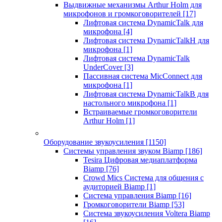
Выдвижные механизмы Arthur Holm для
микрофонов и громкоговорителей
[17]
Лифтовая система DynamicTalk для
микрофона
[4]
Лифтовая система DynamicTalkH для
микрофона
[1]
Лифтовая система DynamicTalk
UnderCover
[3]
Пассивная система MicConnect для
микрофона
[1]
Лифтовая система DynamicTalkB для
настольного микрофона
[1]
Встраиваемые громкоговорители
Arthur Holm
[1]
Оборудование звукоусиления
[1150]
Системы управления звуком Biamp
[186]
Tesira Цифровая медиаплатформа
Biamp
[76]
Crowd Mics Система для общения с
аудиторией Biamp
[1]
Система управления Biamp
[16]
Громкоговорители Biamp
[53]
Система звукоусиления Voltera Biamp