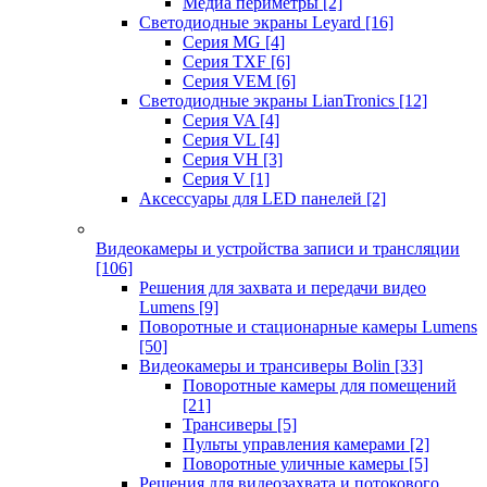
Медиа периметры
[2]
Светодиодные экраны Leyard
[16]
Серия MG
[4]
Серия TXF
[6]
Серия VEM
[6]
Светодиодные экраны LianTronics
[12]
Серия VA
[4]
Серия VL
[4]
Серия VH
[3]
Серия V
[1]
Аксессуары для LED панелей
[2]
Видеокамеры и устройства записи и трансляции
[106]
Решения для захвата и передачи видео
Lumens
[9]
Поворотные и стационарные камеры Lumens
[50]
Видеокамеры и трансиверы Bolin
[33]
Поворотные камеры для помещений
[21]
Трансиверы
[5]
Пульты управления камерами
[2]
Поворотные уличные камеры
[5]
Решения для видеозахвата и потокового