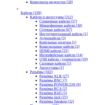
Комплекты видеостен
[28]
Кабели
[339]
Кабели и аксессуары
[212]
Спикерные кабели
[57]
Микрофонные кабели
[30]
Сетевые кабели
[67]
Инструментальный кабель
[1]
Аудиокабели
[3]
Кабельные оплетки
[1]
Коаксиальные кабели
[2]
HDMI кабели
[25]
Интерфейсные кабели
[14]
USB кабели / удлинители
[10]
Силовые кабели
[1]
Аксессуары
[1]
Разъёмы
[102]
Разъёмы XLR
[27]
Разъёмы BNC
[7]
Разъёмы POWERCON
[6]
Разъёмы RCA
[2]
Разъёмы RJ45
[3]
Разъёмы Jack
[25]
Разъёмы Speakon
[32]