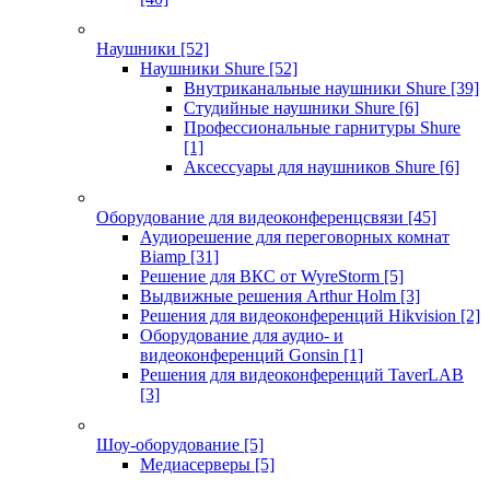
Наушники
[52]
Наушники Shure
[52]
Внутриканальные наушники Shure
[39]
Студийные наушники Shure
[6]
Профессиональные гарнитуры Shure
[1]
Аксессуары для наушников Shure
[6]
Оборудование для видеоконференцсвязи
[45]
Аудиорешение для переговорных комнат
Biamp
[31]
Решение для ВКС от WyreStorm
[5]
Выдвижные решения Arthur Holm
[3]
Решения для видеоконференций Hikvision
[2]
Оборудование для аудио- и
видеоконференций Gonsin
[1]
Решения для видеоконференций TaverLAB
[3]
Шоу-оборудование
[5]
Медиасерверы
[5]