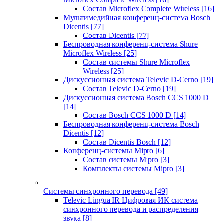
Состав Microflex Complete Wireless
[16]
Мультимедийная конференц-система Bosch
Dicentis
[77]
Состав Dicentis
[77]
Беспроводная конференц-система Shure
Microflex Wireless
[25]
Состав системы Shure Microflex
Wireless
[25]
Дискуссионная система Televic D-Cerno
[19]
Состав Televic D-Cerno
[19]
Дискуссионная система Bosch CCS 1000 D
[14]
Состав Bosch CCS 1000 D
[14]
Беспроводная конференц-система Bosch
Dicentis
[12]
Состав Dicentis Bosch
[12]
Конференц-системы Mipro
[6]
Состав системы Mipro
[3]
Комплекты системы Mipro
[3]
Системы синхронного перевода
[49]
Televic Lingua IR Цифровая ИК система
синхронного перевода и распределения
звука
[8]