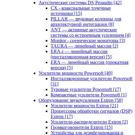
Акустические системы DS Proaudio
[42]
CX - коаксиальные точечные
источники
[15]
PILLAR — звуковые колонны для
архитектурной интеграции
[8]
ANT — активные акустические
системы со встроенным усилением
[4]
Monitor - сценические мониторы
[3]
TAURA — линейный массив
[2]
ERA-i — линейный массив
(инсталляционная версия)
[5]
ERA — линейный массив (прокатная
версия)
[5]
Усилители мощности Powersoft
[49]
Инсталляционные усилители Powersoft
[31]
Туровые усилители Powersoft
[17]
Компактные усилители Powersoft
[1]
Оборудование звукоусиления Extron
[58]
Усилители мощности Extron
[21]
Процессоры обработки сигналов (DSP)
Extron
[17]
Усилители-распределители Extron
[2]
Громкоговорители Extron
[15]
Устройства для деэмбедирования и