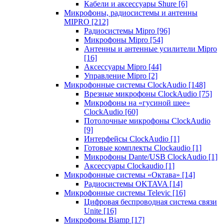
Кабели и аксессуары Shure
[6]
Микрофоны, радиосистемы и антенны
MIPRO
[212]
Радиосистемы Mipro
[96]
Микрофоны Mipro
[54]
Антенны и антенные усилители Mipro
[16]
Аксессуары Mipro
[44]
Управление Mipro
[2]
Микрофонные системы ClockAudio
[148]
Врезные микрофоны ClockAudio
[75]
Микрофоны на «гусиной шее»
ClockAudio
[60]
Потолочные микрофоны ClockAudio
[9]
Интерфейсы ClockAudio
[1]
Готовые комплекты Clockaudio
[1]
Микрофоны Dante/USB ClockAudio
[1]
Аксессуары Clockaudio
[1]
Микрофонные системы «Октава»
[14]
Радиосистемы OKTAVA
[14]
Микрофонные системы Televic
[16]
Цифровая беспроводная система связи
Unite
[16]
Микрофоны Biamp
[17]