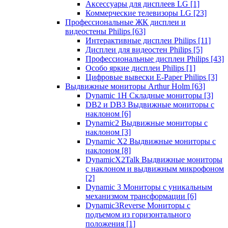
Аксессуары для дисплеев LG
[1]
Коммерческие телевизоры LG
[23]
Профессиональные ЖК дисплеи и
видеостены Philips
[63]
Интерактивные дисплеи Philips
[11]
Дисплеи для видеостен Philips
[5]
Профессиональные дисплеи Philips
[43]
Особо яркие дисплеи Philips
[1]
Цифровые вывески E-Paper Philips
[3]
Выдвижные мониторы Arthur Holm
[63]
Dynamic 1Н Складные мониторы
[3]
DB2 и DB3 Выдвижные мониторы с
наклоном
[6]
Dynamic2 Выдвижные мониторы с
наклоном
[3]
Dynamic X2 Выдвижные мониторы с
наклоном
[8]
DynamicX2Talk Выдвижные мониторы
с наклоном и выдвижным микрофоном
[2]
Dynamic 3 Мониторы с уникальным
механизмом трансформации
[6]
Dynamic3Reverse Мониторы с
подъемом из горизонтального
положения
[1]