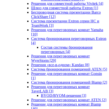
Решения для совместной работы Vivitek
[4]
Шлюз для совместной работы Extron
[1]
Беспроводная система презентации Barco
ClickShare
[12]
Система презентации Extron серии HC и
TeamWork
[3]
Решения для переговорных комнат Yamaha
[10]
Система бронирования переговорных Extron
[4]
Состав системы бронирования
переговорных
[4]
Решения для переговорных комнат
WyreStorm
[29]
Решения «все-в-одном» Kandao
[8]
Система бронирования помещений ATEN
[5]
Решение для переговорных комнат Gonsin
[1]
Система бронирования помещений Biamp
[2]
Решения для переговорных комнат
TaverLAB
[3]
BYOD/BYOM-решения
[3]
Решение для переговорных комнат ATEN
[2]
Решение для переговорных комнат Biamp
[40]