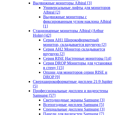
Выдвижные мониторы Albiral
[3]
Универсальные лифты для мониторов
Albiral
[2]
Выдвижные мониторы с
фиксированным углом наклона Albiral
[1]
Стационарные мониторы Albiral (Arthur
Holm)
[42]
Серия AH1 Широкоформатный
монитор, складывается вручную
[2]
Серия AH2 Монитор складывается
вручную
[2]
Серия RISE Настенные мониторы
[14]
Серия DROP Мониторы для установки
в стену
[15]
Опции для мониторов серии RISE и
DROP
[9]
Сверхширокоформатные дисплеи 21:9 Jupiter
[5]
Профессиональные дисплеи и видеостены
Samsung
[57]
Светодиодные экраны Samsung
[3]
Всепогодные дисплеи Samsung
[5]
Специальные дисплеи Samsung
[3]
Панели для видеостен Samsung
[7]