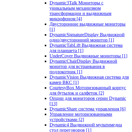
Dynamic3Talk Мониторы с
уникальным механизмом
трансформации и выдвижным
микрофоном
[4]
Двусторонние выдвижные мониторы
[1]
DynamicSignatureDisplay Выдвижной
одно/двусторонний монитор
[1]
DynamicTabLift Выдвижная система
для планшета
[1]
UnderCover Выдвижные мониторы
[1]
DynamicChairDisplay Выдвижной
монитор для встраивания в
подлокотник
[1]
DynamicVision Выдвижная система для
камер ВКС
[1]
CourtesyBox Моторизованный корпус
для бутылок и салфеток
[2]
Опции для мониторов серии Dynamic
[13]
DynamicShare система управления
[6]
Управление моторизованными
устройствами
[2]
Dynamic4 Выдвижной мультимедиа
стол переговоров
[1]