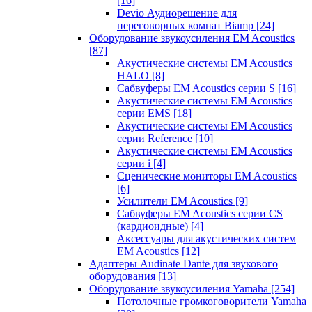
[16]
Devio Аудиорешение для
переговорных комнат Biamp
[24]
Оборудование звукоусиления EM Acoustics
[87]
Акустические системы EM Acoustics
HALO
[8]
Сабвуферы EM Acoustics серии S
[16]
Акустические системы EM Acoustics
серии EMS
[18]
Акустические системы EM Acoustics
серии Reference
[10]
Акустические системы EM Acoustics
серии i
[4]
Сценические мониторы EM Acoustics
[6]
Усилители EM Acoustics
[9]
Сабвуферы EM Acoustics серии CS
(кардиоидные)
[4]
Аксессуары для акустических систем
EM Acoustics
[12]
Адаптеры Audinate Dante для звукового
оборудования
[13]
Оборудование звукоусиления Yamaha
[254]
Потолочные громкоговорители Yamaha