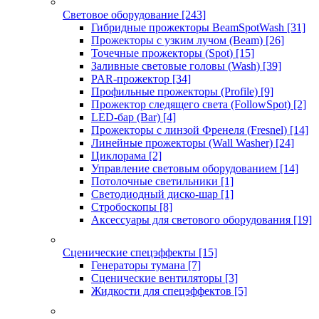
Световое оборудование
[243]
Гибридные прожекторы BeamSpotWash
[31]
Прожекторы с узким лучом (Beam)
[26]
Точечные прожекторы (Spot)
[15]
Заливные световые головы (Wash)
[39]
PAR-прожектор
[34]
Профильные прожекторы (Profile)
[9]
Прожектор следящего света (FollowSpot)
[2]
LED-бар (Bar)
[4]
Прожекторы с линзой Френеля (Fresnel)
[14]
Линейные прожекторы (Wall Washer)
[24]
Циклорама
[2]
Управление световым оборудованием
[14]
Потолочные светильники
[1]
Светодиодный диско-шар
[1]
Стробоскопы
[8]
Аксессуары для светового оборудования
[19]
Сценические спецэффекты
[15]
Генераторы тумана
[7]
Сценические вентиляторы
[3]
Жидкости для спецэффектов
[5]