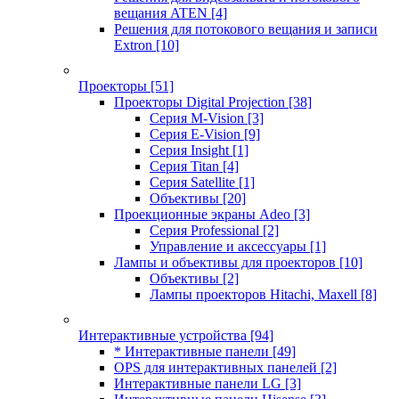
вещания ATEN
[4]
Решения для потокового вещания и записи
Extron
[10]
Проекторы
[51]
Проекторы Digital Projection
[38]
Серия M-Vision
[3]
Серия E-Vision
[9]
Серия Insight
[1]
Серия Titan
[4]
Серия Satellite
[1]
Объективы
[20]
Проекционные экраны Adeo
[3]
Серия Professional
[2]
Управление и аксессуары
[1]
Лампы и объективы для проекторов
[10]
Объективы
[2]
Лампы проекторов Hitachi, Maxell
[8]
Интерактивные устройства
[94]
* Интерактивные панели
[49]
OPS для интерактивных панелей
[2]
Интерактивные панели LG
[3]