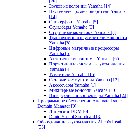
[20]
Звуковые колонны Yamaha
[14]
Настенные громкоговорители Yamaha
[14]
Спикерфоны Yamaha
[5]
Саундбары Yamaha
[3]
Студийные мониторы Yamaha
[8]
Трансляционные усилители мощности
Yamaha
[8]
Цифровые матричные процессоры
Yamaha
[5]
Акустические системы Yamaha
[65]
Портативные системы звукоусиления
Yamaha
[4]
Усилители Yamaha
[16]
Сетевые коммутаторы Yamaha
[12]
Аксессуары Yamaha
[1]
Микшерные консоли Yamaha
[40]
Интерфейсы и конвертеры Yamaha
[23]
Программное обеспечение Audinate Dante
Domain Manager
[9]
Лицензии DDM
[6]
Dante Virtual Soundcard
[3]
Оборудование звукоусиления Allen&Heath
[53]