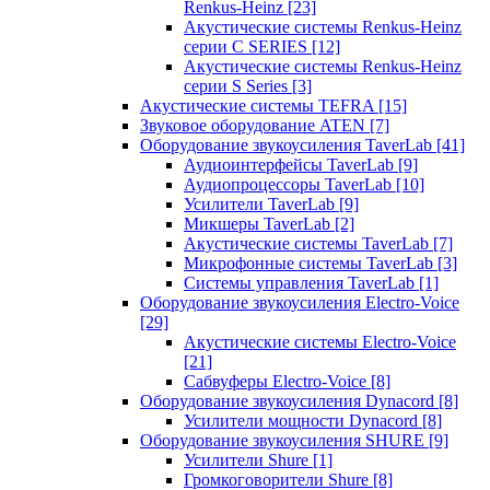
Renkus-Heinz
[23]
Акустические системы Renkus-Heinz
серии C SERIES
[12]
Акустические системы Renkus-Heinz
серии S Series
[3]
Акустические системы TEFRA
[15]
Звуковое оборудование ATEN
[7]
Оборудование звукоусиления TaverLab
[41]
Аудиоинтерфейсы TaverLab
[9]
Аудиопроцессоры TaverLab
[10]
Усилители TaverLab
[9]
Микшеры TaverLab
[2]
Акустические системы TaverLab
[7]
Микрофонные системы TaverLab
[3]
Системы управления TaverLab
[1]
Оборудование звукоусиления Electro-Voice
[29]
Акустические системы Electro-Voice
[21]
Сабвуферы Electro-Voice
[8]
Оборудование звукоусиления Dynacord
[8]
Усилители мощности Dynacord
[8]
Оборудование звукоусиления SHURE
[9]
Усилители Shure
[1]
Громкоговорители Shure
[8]