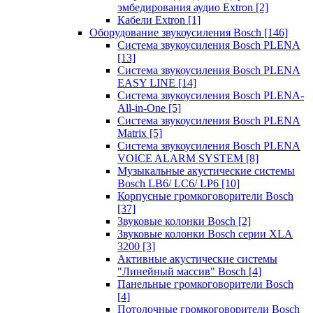
эмбедирования аудио Extron
[2]
Кабели Extron
[1]
Оборудование звукоусиления Bosch
[146]
Система звукоусиления Bosch PLENA
[13]
Система звукоусиления Bosch PLENA
EASY LINE
[14]
Система звукоусиления Bosch PLENA-
All-in-One
[5]
Система звукоусиления Bosch PLENA
Matrix
[5]
Система звукоусиления Bosch PLENA
VOICE ALARM SYSTEM
[8]
Музыкальные акустические системы
Bosch LB6/ LC6/ LP6
[10]
Корпусные громкоговорители Bosch
[37]
Звуковые колонки Bosch
[2]
Звуковые колонки Bosch серии XLA
3200
[3]
Активные акустические системы
"Линейный массив" Bosch
[4]
Панельные громкоговорители Bosch
[4]
Потолочные громкоговорители Bosch