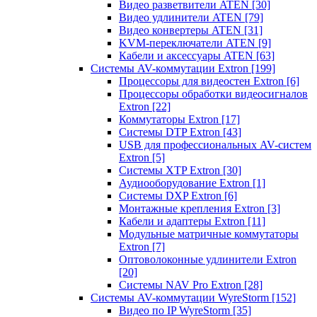
Видео разветвители ATEN
[30]
Видео удлинители ATEN
[79]
Видео конвертеры ATEN
[31]
KVM-переключатели ATEN
[9]
Кабели и аксессуары ATEN
[63]
Системы AV-коммутации Extron
[199]
Процессоры для видеостен Extron
[6]
Процессоры обработки видеосигналов
Extron
[22]
Коммутаторы Extron
[17]
Системы DTP Extron
[43]
USB для профессиональных AV-систем
Extron
[5]
Системы XTP Extron
[30]
Аудиооборудование Extron
[1]
Системы DXP Extron
[6]
Монтажные крепления Extron
[3]
Кабели и адаптеры Extron
[11]
Модульные матричные коммутаторы
Extron
[7]
Оптоволоконные удлинители Extron
[20]
Системы NAV Pro Extron
[28]
Системы AV-коммутации WyreStorm
[152]
Видео по IP WyreStorm
[35]