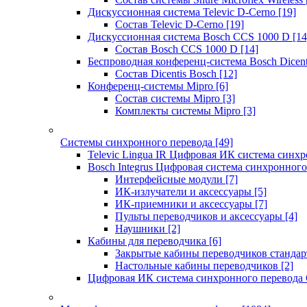
Дискуссионная система Televic D-Cerno
[19]
Состав Televic D-Cerno
[19]
Дискуссионная система Bosch CCS 1000 D
[14
Состав Bosch CCS 1000 D
[14]
Беспроводная конференц-система Bosch Dicen
Состав Dicentis Bosch
[12]
Конференц-системы Mipro
[6]
Состав системы Mipro
[3]
Комплекты системы Mipro
[3]
Системы синхронного перевода
[49]
Televic Lingua IR Цифровая ИК система синхр
Bosch Integrus Цифровая система синхронного
Интерфейсные модули
[7]
ИК-излучатели и аксессуары
[5]
ИК-приемники и аксессуары
[7]
Пульты переводчиков и аксессуары
[4]
Наушники
[2]
Кабины для переводчика
[6]
Закрытые кабины переводчиков стандар
Настольные кабины переводчиков
[2]
Цифровая ИК система синхронного перевода