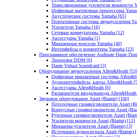
Трансляционные усилители мощности 
Цифровые матричные процессоры Yam
Акустические системы Yamaha
[65]
Портативные системы звукоусиления Y
Усилители Yamaha
[16]
Сетевые коммутаторы Yamaha
[12]
Аксессуары Yamaha
[1]
Микшерные консоли Yamaha
[40]
Интерфейсы и конвертеры Yamaha
[23]
Программное обеспечение Audinate Dante Do
Лицензии DDM
[6]
Dante Virtual Soundcard
[3]
Оборудование звукоусиления Allen&Heath
[53
Цифровые микшерные системы Allen&
Аудиоинтерфейсы, карты Allen&Heath
[
Аксессуары Allen&Heath
[6]
Расширители ввода/вывода Allen&Heat
Звуковое оборудование Apart (Biamp)
[100]
Потолочные громкоговорители Apart (B
Корпусные громкоговорители Apart (Bi
Рупорные громкоговорители Apart (Bia
Усилители мощности Apart (Biamp)
[13]
Микшеры-усилители Apart (Biamp)
[3]
Источники аудиосигнала Apart (Biamp)
[