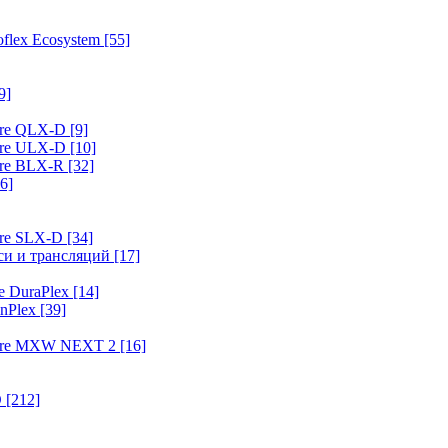
flex Ecosystem
[55]
9]
ure QLX-D
[9]
ure ULX-D
[10]
ure BLX-R
[32]
6]
ure SLX-D
[34]
иси и трансляций
[17]
e DuraPlex
[14]
nPlex
[39]
hure MXW NEXT 2
[16]
O
[212]