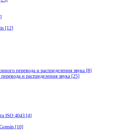
]
tis
[12]
онного перевода и распределения звука
[8]
 перевода и распределения звука
[25]
та ISO 4043
[4]
 Gonsin
[10]