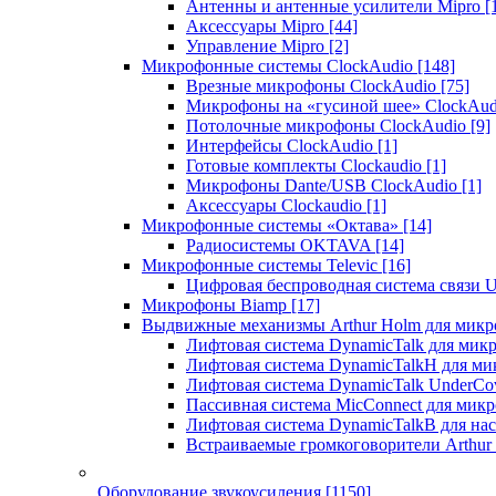
Антенны и антенные усилители Mipro
[
Аксессуары Mipro
[44]
Управление Mipro
[2]
Микрофонные системы ClockAudio
[148]
Врезные микрофоны ClockAudio
[75]
Микрофоны на «гусиной шее» ClockAu
Потолочные микрофоны ClockAudio
[9]
Интерфейсы ClockAudio
[1]
Готовые комплекты Clockaudio
[1]
Микрофоны Dante/USB ClockAudio
[1]
Аксессуары Clockaudio
[1]
Микрофонные системы «Октава»
[14]
Радиосистемы OKTAVA
[14]
Микрофонные системы Televic
[16]
Цифровая беспроводная система связи U
Микрофоны Biamp
[17]
Выдвижные механизмы Arthur Holm для микр
Лифтовая система DynamicTalk для ми
Лифтовая система DynamicTalkH для м
Лифтовая система DynamicTalk UnderCo
Пассивная система MicConnect для мик
Лифтовая система DynamicTalkB для на
Встраиваемые громкоговорители Arthu
Оборудование звукоусиления
[1150]