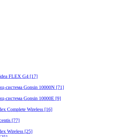
fidea FLEX G4
[17]
нц-система Gonsin 10000N
[71]
нц-система Gonsin 10000E
[9]
ex Complete Wireless
[16]
entis
[77]
ex Wireless
[25]
[25]