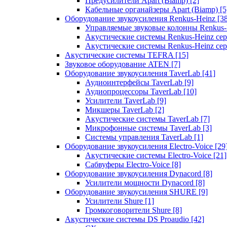
Предусилители Apart (Biamp)
[2]
Кабельные органайзеры Apart (Biamp)
[5
Оборудование звукоусиления Renkus-Heinz
[3
Управляемые звуковые колонны Renkus
Акустические системы Renkus-Heinz с
Акустические системы Renkus-Heinz сер
Акустические системы TEFRA
[15]
Звуковое оборудование ATEN
[7]
Оборудование звукоусиления TaverLab
[41]
Аудиоинтерфейсы TaverLab
[9]
Аудиопроцессоры TaverLab
[10]
Усилители TaverLab
[9]
Микшеры TaverLab
[2]
Акустические системы TaverLab
[7]
Микрофонные системы TaverLab
[3]
Системы управления TaverLab
[1]
Оборудование звукоусиления Electro-Voice
[29
Акустические системы Electro-Voice
[21]
Сабвуферы Electro-Voice
[8]
Оборудование звукоусиления Dynacord
[8]
Усилители мощности Dynacord
[8]
Оборудование звукоусиления SHURE
[9]
Усилители Shure
[1]
Громкоговорители Shure
[8]
Акустические системы DS Proaudio
[42]