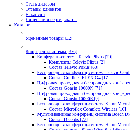
Стать дилером
Отзывы клиентов
Вакансии
Лицензии и сертификаты
Каталог
Уцененные товары
[32]
Конференц-системы
[336]
Конференц-система Televic Plixus
[70]
Комплекты Televic Plixus
[2]
Состав Televic Plixus
[68]
Беспроводная конференц-система Televic Con
Состав Confidea FLEX G4
[17]
Цифровая проводная и беспроводная конфере
Состав Gonsin 10000N
[71]
Цифровая проводная и беспроводная конфере
Состав Gonsin 10000E
[9]
Беспроводная конференц-система Shure Microfl
Состав Microflex Complete Wireless
[16]
Мультимедийная конференц-система Bosch Dic
Состав Dicentis
[77]
Беспроводная конференц-система Shure Microfl
Состав системы Shure Microflex Wireless