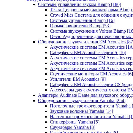
Системы управления звуком Biamp
[186]
Tesira Цифровая медиаплатформа Biamp
Crowd Mics Система для общения с ауд
Система управления Biamp
[16]
Громкоговорители Biamp
[53]
Система звукоусиления Voltera Biamp
[16
Devio Аудиорешение для переговорных
Оборудование звукоусиления EM Acoustics
[87
Акустические системы EM Acoustics 
Сабвуферы EM Acoustics серии S
[16]
Акустические системы EM Acoustics с
Акустические системы EM Acoustics сер
Акустические системы EM Acoustics сер
Сценические мониторы EM Acoustics
[6]
Усилители EM Acoustics
[9]
Сабвуферы EM Acoustics серии CS (кар
Аксессуары для акустических систем EM
Адаптеры Audinate Dante для звукового обор
Оборудование звукоусиления Yamaha
[254]
Потолочные громкоговорители Yamaha
Звуковые колонны Yamaha
[14]
Настенные громкоговорители Yamaha
[1
Спикерфоны Yamaha
[5]
Саундбары Yamaha
[3]
Студийные мониторы Yamaha
[8]