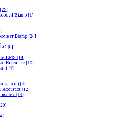
[76]
иторией Biamp
[1]
]
 комнат Biamp
[24]
]
HALO
[8]
ерии EMS
[18]
ии Reference
[10]
ии i
[4]
диоидные)
[4]
 Acoustics
[12]
удования
[13]
[20]
4]