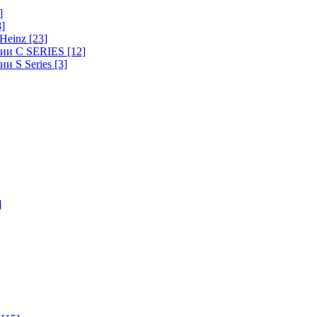
]
8]
-Heinz
[23]
ерии C SERIES
[12]
ии S Series
[3]
]