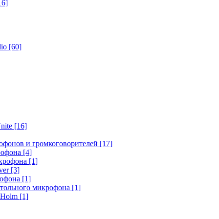
16]
dio
[60]
nite
[16]
офонов и громкоговорителей
[17]
крофона
[4]
икрофона
[1]
ver
[3]
рофона
[1]
стольного микрофона
[1]
r Holm
[1]