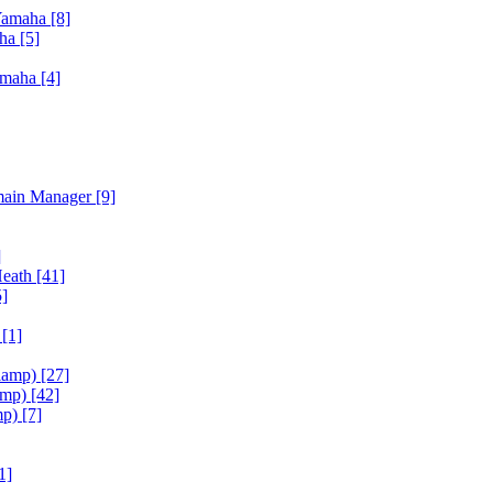
Yamaha
[8]
aha
[5]
amaha
[4]
main Manager
[9]
]
Heath
[41]
5]
h
[1]
iamp)
[27]
amp)
[42]
mp)
[7]
1]