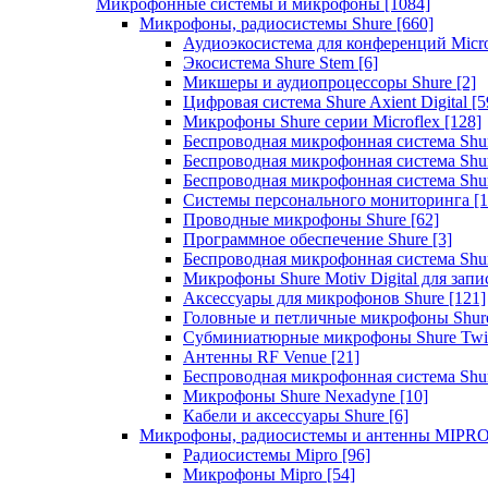
Микрофонные системы и микрофоны
[1084]
Микрофоны, радиосистемы Shure
[660]
Аудиоэкосистема для конференций Micro
Экосистема Shure Stem
[6]
Микшеры и аудиопроцессоры Shure
[2]
Цифровая система Shure Axient Digital
[5
Микрофоны Shure серии Microflex
[128]
Беспроводная микрофонная система Sh
Беспроводная микрофонная система Sh
Беспроводная микрофонная система Sh
Системы персонального мониторинга
[1
Проводные микрофоны Shure
[62]
Программное обеспечение Shure
[3]
Беспроводная микрофонная система Sh
Микрофоны Shure Motiv Digital для зап
Аксессуары для микрофонов Shure
[121]
Головные и петличные микрофоны Shur
Субминиатюрные микрофоны Shure Twi
Антенны RF Venue
[21]
Беспроводная микрофонная система S
Микрофоны Shure Nexadyne
[10]
Кабели и аксессуары Shure
[6]
Микрофоны, радиосистемы и антенны MIPR
Радиосистемы Mipro
[96]
Микрофоны Mipro
[54]