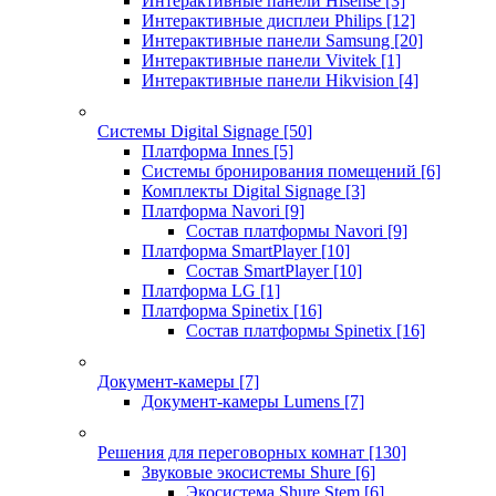
Интерактивные панели Hisense
[3]
Интерактивные дисплеи Philips
[12]
Интерактивные панели Samsung
[20]
Интерактивные панели Vivitek
[1]
Интерактивные панели Hikvision
[4]
Системы Digital Signage
[50]
Платформа Innes
[5]
Системы бронирования помещений
[6]
Комплекты Digital Signage
[3]
Платформа Navori
[9]
Состав платформы Navori
[9]
Платформа SmartPlayer
[10]
Состав SmartPlayer
[10]
Платформа LG
[1]
Платформа Spinetix
[16]
Состав платформы Spinetix
[16]
Документ-камеры
[7]
Документ-камеры Lumens
[7]
Решения для переговорных комнат
[130]
Звуковые экосистемы Shure
[6]
Экосистема Shure Stem
[6]