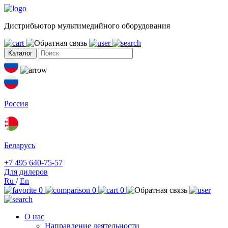
Дистрибьютор мультимедийного оборудования
Каталог
Россия
Беларусь
+7 495 640-75-57
Для дилеров
Ru
/
En
0
0
0
О нас
Направление деятельности