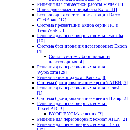
Решения для совместной работы Vivitek
[4]
Шлюз для совместной работы Extron
[1]
Беспроводная система презентации Barco
ClickShare
[12]
Система презентации Extron серии HC и
TeamWork
[3]
Решения для переговорных комнат Yamaha
[10]
Система бронирования переговорных Extron
[4]
Состав системы бронирования
переговорных
[4]
Решения для переговорных комнат
WyreStorm
[29]
Решения «все-в-одном» Kandao
[8]
Система бронирования помещений ATEN
[5]
Решение для переговорных комнат Gonsin
[1]
Система бронирования помещений Biamp
[2]
Решения для переговорных комнат
TaverLAB
[3]
BYOD/BYOM-решения
[3]
Решение для переговорных комнат ATEN
[2]
Решение для переговорных комнат Biamp
[40]