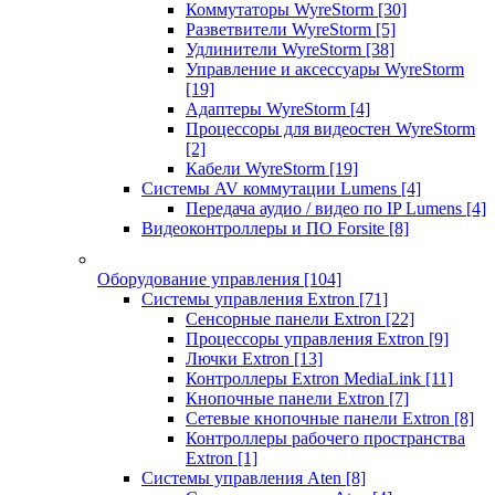
Коммутаторы WyreStorm
[30]
Разветвители WyreStorm
[5]
Удлинители WyreStorm
[38]
Управление и аксессуары WyreStorm
[19]
Адаптеры WyreStorm
[4]
Процессоры для видеостен WyreStorm
[2]
Кабели WyreStorm
[19]
Системы AV коммутации Lumens
[4]
Передача аудио / видео по IP Lumens
[4]
Видеоконтроллеры и ПО Forsite
[8]
Оборудование управления
[104]
Системы управления Extron
[71]
Сенсорные панели Extron
[22]
Процессоры управления Extron
[9]
Лючки Extron
[13]
Контроллеры Extron MediaLink
[11]
Кнопочные панели Extron
[7]
Сетевые кнопочные панели Extron
[8]
Контроллеры рабочего пространства
Extron
[1]
Системы управления Aten
[8]