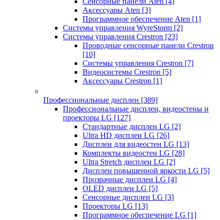
Сенсорные панели Aten
[4]
Аксессуары Aten
[3]
Программное обеспечение Aten
[1]
Системы управления WyreStorm
[2]
Системы управления Crestron
[23]
Проводные сенсорные панели Crestron
[10]
Системы управления Crestron
[7]
Видеосистемы Crestron
[5]
Аксессуары Crestron
[1]
Профессиональные дисплеи
[389]
Профессиональные дисплеи, видеостены и
проекторы LG
[127]
Стандартные дисплеи LG
[2]
Ultra HD дисплеи LG
[26]
Дисплеи для видеостен LG
[13]
Комплекты видеостен LG
[28]
Ultra Stretch дисплеи LG
[2]
Дисплеи повышенной яркости LG
[5]
Прозрачные дисплеи LG
[4]
OLED дисплеи LG
[5]
Сенсорные дисплеи LG
[3]
Проекторы LG
[13]
Программное обеспечение LG
[1]