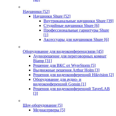
Наушники
[52]
Наушники Shure
[52]
Внутриканальные наушники Shure
[39]
Студийные наушники Shure
[6]
Профессиональные гарнитуры Shure
[1]
Аксессуары для наушников Shure
[6]
Оборудование для видеоконференцсвязи
[45]
Аудиорешение для переговорных комнат
Biamp
[31]
Решение для ВКС от WyreStorm
[5]
Выдвижные решения Arthur Holm
[3]
Решения для видеоконференций Hikvision
[2]
Оборудование для аудио- и
видеоконференций Gonsin
[1]
Решения для видеоконференций TaverLAB
[3]
Шоу-оборудование
[5]
Медиасерверы
[5]