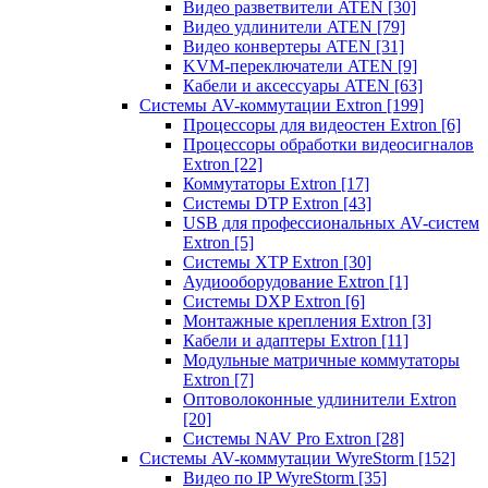
Видео разветвители ATEN
[30]
Видео удлинители ATEN
[79]
Видео конвертеры ATEN
[31]
KVM-переключатели ATEN
[9]
Кабели и аксессуары ATEN
[63]
Системы AV-коммутации Extron
[199]
Процессоры для видеостен Extron
[6]
Процессоры обработки видеосигналов
Extron
[22]
Коммутаторы Extron
[17]
Системы DTP Extron
[43]
USB для профессиональных AV-систем
Extron
[5]
Системы XTP Extron
[30]
Аудиооборудование Extron
[1]
Системы DXP Extron
[6]
Монтажные крепления Extron
[3]
Кабели и адаптеры Extron
[11]
Модульные матричные коммутаторы
Extron
[7]
Оптоволоконные удлинители Extron
[20]
Системы NAV Pro Extron
[28]
Системы AV-коммутации WyreStorm
[152]
Видео по IP WyreStorm
[35]