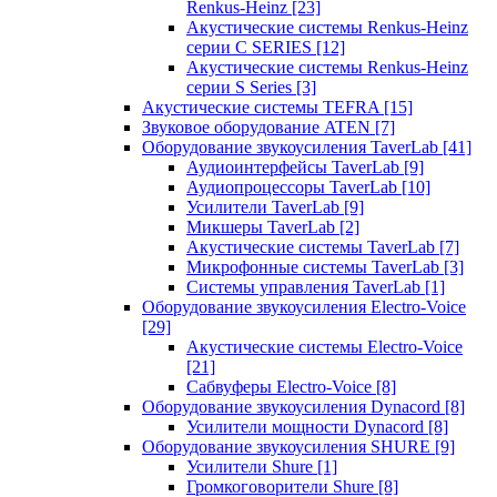
Renkus-Heinz
[23]
Акустические системы Renkus-Heinz
серии C SERIES
[12]
Акустические системы Renkus-Heinz
серии S Series
[3]
Акустические системы TEFRA
[15]
Звуковое оборудование ATEN
[7]
Оборудование звукоусиления TaverLab
[41]
Аудиоинтерфейсы TaverLab
[9]
Аудиопроцессоры TaverLab
[10]
Усилители TaverLab
[9]
Микшеры TaverLab
[2]
Акустические системы TaverLab
[7]
Микрофонные системы TaverLab
[3]
Системы управления TaverLab
[1]
Оборудование звукоусиления Electro-Voice
[29]
Акустические системы Electro-Voice
[21]
Сабвуферы Electro-Voice
[8]
Оборудование звукоусиления Dynacord
[8]
Усилители мощности Dynacord
[8]
Оборудование звукоусиления SHURE
[9]
Усилители Shure
[1]
Громкоговорители Shure
[8]