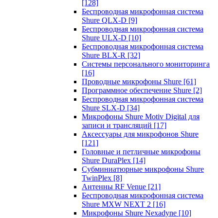
[128]
Беспроводная микрофонная система
Shure QLX-D
[9]
Беспроводная микрофонная система
Shure ULX-D
[10]
Беспроводная микрофонная система
Shure BLX-R
[32]
Системы персонального мониторинга
[16]
Проводные микрофоны Shure
[61]
Программное обеспечение Shure
[2]
Беспроводная микрофонная система
Shure SLX-D
[34]
Микрофоны Shure Motiv Digital для
записи и трансляций
[17]
Аксессуары для микрофонов Shure
[121]
Головные и петличные микрофоны
Shure DuraPlex
[14]
Субминиатюрные микрофоны Shure
TwinPlex
[8]
Антенны RF Venue
[21]
Беспроводная микрофонная система
Shure MXW NEXT 2
[16]
Микрофоны Shure Nexadyne
[10]