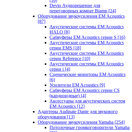
[16]
Devio Аудиорешение для
переговорных комнат Biamp
[24]
Оборудование звукоусиления EM Acoustics
[87]
Акустические системы EM Acoustics
HALO
[8]
Сабвуферы EM Acoustics серии S
[16]
Акустические системы EM Acoustics
серии EMS
[18]
Акустические системы EM Acoustics
серии Reference
[10]
Акустические системы EM Acoustics
серии i
[4]
Сценические мониторы EM Acoustics
[6]
Усилители EM Acoustics
[9]
Сабвуферы EM Acoustics серии CS
(кардиоидные)
[4]
Аксессуары для акустических систем
EM Acoustics
[12]
Адаптеры Audinate Dante для звукового
оборудования
[13]
Оборудование звукоусиления Yamaha
[254]
Потолочные громкоговорители Yamaha