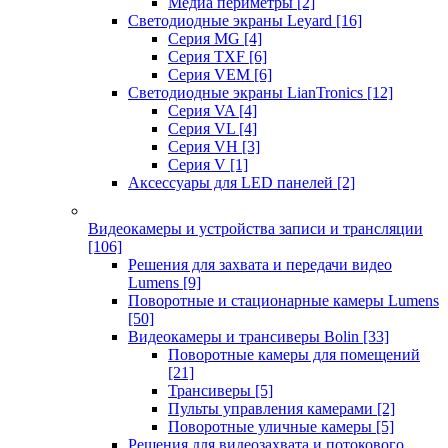
Медиа периметры
[2]
Светодиодные экраны Leyard
[16]
Серия MG
[4]
Серия TXF
[6]
Серия VEM
[6]
Светодиодные экраны LianTronics
[12]
Серия VA
[4]
Серия VL
[4]
Серия VH
[3]
Серия V
[1]
Аксессуары для LED панелей
[2]
Видеокамеры и устройства записи и трансляции
[106]
Решения для захвата и передачи видео
Lumens
[9]
Поворотные и стационарные камеры Lumens
[50]
Видеокамеры и трансиверы Bolin
[33]
Поворотные камеры для помещений
[21]
Трансиверы
[5]
Пульты управления камерами
[2]
Поворотные уличные камеры
[5]
Решения для видеозахвата и потокового