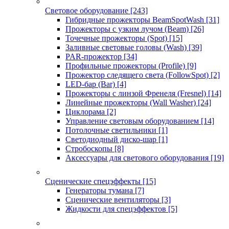
Световое оборудование
[243]
Гибридные прожекторы BeamSpotWash
[31]
Прожекторы с узким лучом (Beam)
[26]
Точечные прожекторы (Spot)
[15]
Заливные световые головы (Wash)
[39]
PAR-прожектор
[34]
Профильные прожекторы (Profile)
[9]
Прожектор следящего света (FollowSpot)
[2]
LED-бар (Bar)
[4]
Прожекторы с линзой Френеля (Fresnel)
[14]
Линейные прожекторы (Wall Washer)
[24]
Циклорама
[2]
Управление световым оборудованием
[14]
Потолочные светильники
[1]
Светодиодный диско-шар
[1]
Стробоскопы
[8]
Аксессуары для светового оборудования
[19]
Сценические спецэффекты
[15]
Генераторы тумана
[7]
Сценические вентиляторы
[3]
Жидкости для спецэффектов
[5]