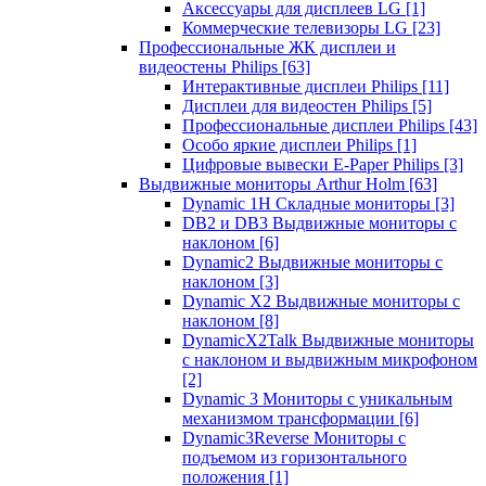
Аксессуары для дисплеев LG
[1]
Коммерческие телевизоры LG
[23]
Профессиональные ЖК дисплеи и
видеостены Philips
[63]
Интерактивные дисплеи Philips
[11]
Дисплеи для видеостен Philips
[5]
Профессиональные дисплеи Philips
[43]
Особо яркие дисплеи Philips
[1]
Цифровые вывески E-Paper Philips
[3]
Выдвижные мониторы Arthur Holm
[63]
Dynamic 1Н Складные мониторы
[3]
DB2 и DB3 Выдвижные мониторы с
наклоном
[6]
Dynamic2 Выдвижные мониторы с
наклоном
[3]
Dynamic X2 Выдвижные мониторы с
наклоном
[8]
DynamicX2Talk Выдвижные мониторы
с наклоном и выдвижным микрофоном
[2]
Dynamic 3 Мониторы с уникальным
механизмом трансформации
[6]
Dynamic3Reverse Мониторы с
подъемом из горизонтального
положения
[1]