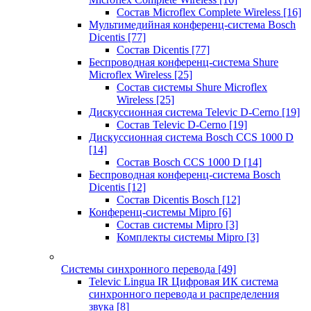
Состав Microflex Complete Wireless
[16]
Мультимедийная конференц-система Bosch
Dicentis
[77]
Состав Dicentis
[77]
Беспроводная конференц-система Shure
Microflex Wireless
[25]
Состав системы Shure Microflex
Wireless
[25]
Дискуссионная система Televic D-Cerno
[19]
Состав Televic D-Cerno
[19]
Дискуссионная система Bosch CCS 1000 D
[14]
Состав Bosch CCS 1000 D
[14]
Беспроводная конференц-система Bosch
Dicentis
[12]
Состав Dicentis Bosch
[12]
Конференц-системы Mipro
[6]
Состав системы Mipro
[3]
Комплекты системы Mipro
[3]
Системы синхронного перевода
[49]
Televic Lingua IR Цифровая ИК система
синхронного перевода и распределения
звука
[8]