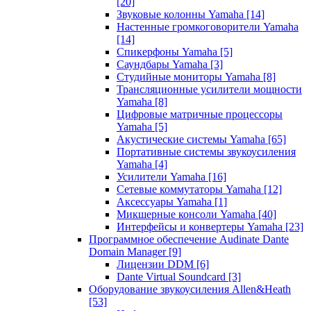
[20]
Звуковые колонны Yamaha
[14]
Настенные громкоговорители Yamaha
[14]
Спикерфоны Yamaha
[5]
Саундбары Yamaha
[3]
Студийные мониторы Yamaha
[8]
Трансляционные усилители мощности
Yamaha
[8]
Цифровые матричные процессоры
Yamaha
[5]
Акустические системы Yamaha
[65]
Портативные системы звукоусиления
Yamaha
[4]
Усилители Yamaha
[16]
Сетевые коммутаторы Yamaha
[12]
Аксессуары Yamaha
[1]
Микшерные консоли Yamaha
[40]
Интерфейсы и конвертеры Yamaha
[23]
Программное обеспечение Audinate Dante
Domain Manager
[9]
Лицензии DDM
[6]
Dante Virtual Soundcard
[3]
Оборудование звукоусиления Allen&Heath
[53]