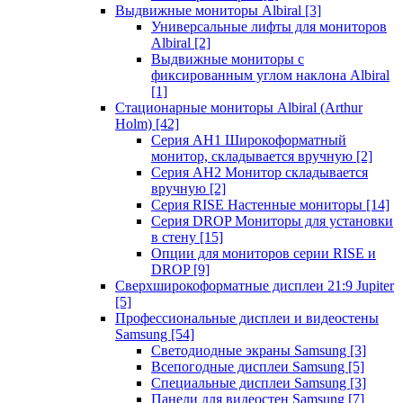
Выдвижные мониторы Albiral
[3]
Универсальные лифты для мониторов
Albiral
[2]
Выдвижные мониторы с
фиксированным углом наклона Albiral
[1]
Стационарные мониторы Albiral (Arthur
Holm)
[42]
Серия AH1 Широкоформатный
монитор, складывается вручную
[2]
Серия AH2 Монитор складывается
вручную
[2]
Серия RISE Настенные мониторы
[14]
Серия DROP Мониторы для установки
в стену
[15]
Опции для мониторов серии RISE и
DROP
[9]
Сверхширокоформатные дисплеи 21:9 Jupiter
[5]
Профессиональные дисплеи и видеостены
Samsung
[54]
Светодиодные экраны Samsung
[3]
Всепогодные дисплеи Samsung
[5]
Специальные дисплеи Samsung
[3]
Панели для видеостен Samsung
[7]