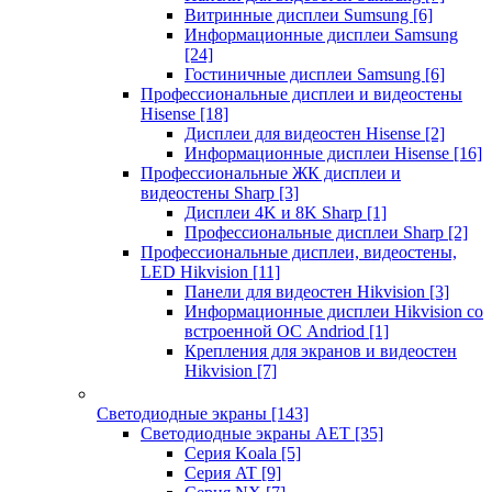
Витринные дисплеи Sumsung
[6]
Информационные дисплеи Samsung
[24]
Гостиничные дисплеи Samsung
[6]
Профессиональные дисплеи и видеостены
Hisense
[18]
Дисплеи для видеостен Hisense
[2]
Информационные дисплеи Hisense
[16]
Профессиональные ЖК дисплеи и
видеостены Sharp
[3]
Дисплеи 4K и 8K Sharp
[1]
Профессиональные дисплеи Sharp
[2]
Профессиональные дисплеи, видеостены,
LED Hikvision
[11]
Панели для видеостен Hikvision
[3]
Информационные дисплеи Hikvision со
встроенной ОС Andriod
[1]
Крепления для экранов и видеостен
Hikvision
[7]
Светодиодные экраны
[143]
Светодиодные экраны AET
[35]
Cерия Koala
[5]
Серия AT
[9]