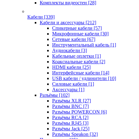
Комплекты видеостен
[28]
Кабели
[339]
Кабели и аксессуары
[212]
Спикерные кабели
[57]
Микрофонные кабели
[30]
Сетевые кабели
[67]
Инструментальный кабель
[1]
Аудиокабели
[3]
Кабельные оплетки
[1]
Коаксиальные кабели
[2]
HDMI кабели
[25]
Интерфейсные кабели
[14]
USB кабели / удлинители
[10]
Силовые кабели
[1]
Аксессуары
[1]
Разъёмы
[102]
Разъёмы XLR
[27]
Разъёмы BNC
[7]
Разъёмы POWERCON
[6]
Разъёмы RCA
[2]
Разъёмы RJ45
[3]
Разъёмы Jack
[25]
Разъёмы Speakon
[32]