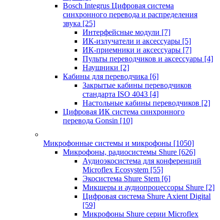
Bosch Integrus Цифровая система
синхронного перевода и распределения
звука
[25]
Интерфейсные модули
[7]
ИК-излучатели и аксессуары
[5]
ИК-приемники и аксессуары
[7]
Пульты переводчиков и аксессуары
[4]
Наушники
[2]
Кабины для переводчика
[6]
Закрытые кабины переводчиков
стандарта ISO 4043
[4]
Настольные кабины переводчиков
[2]
Цифровая ИК система синхронного
перевода Gonsin
[10]
Микрофонные системы и микрофоны
[1050]
Микрофоны, радиосистемы Shure
[626]
Аудиоэкосистема для конференций
Microflex Ecosystem
[55]
Экосистема Shure Stem
[6]
Микшеры и аудиопроцессоры Shure
[2]
Цифровая система Shure Axient Digital
[59]
Микрофоны Shure серии Microflex