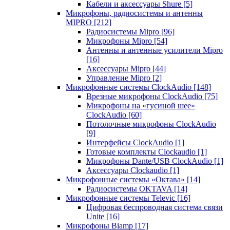
Кабели и аксессуары Shure
[5]
Микрофоны, радиосистемы и антенны
MIPRO
[212]
Радиосистемы Mipro
[96]
Микрофоны Mipro
[54]
Антенны и антенные усилители Mipro
[16]
Аксессуары Mipro
[44]
Управление Mipro
[2]
Микрофонные системы ClockAudio
[148]
Врезные микрофоны ClockAudio
[75]
Микрофоны на «гусиной шее»
ClockAudio
[60]
Потолочные микрофоны ClockAudio
[9]
Интерфейсы ClockAudio
[1]
Готовые комплекты Clockaudio
[1]
Микрофоны Dante/USB ClockAudio
[1]
Аксессуары Clockaudio
[1]
Микрофонные системы «Октава»
[14]
Радиосистемы OKTAVA
[14]
Микрофонные системы Televic
[16]
Цифровая беспроводная система связи
Unite
[16]
Микрофоны Biamp
[17]