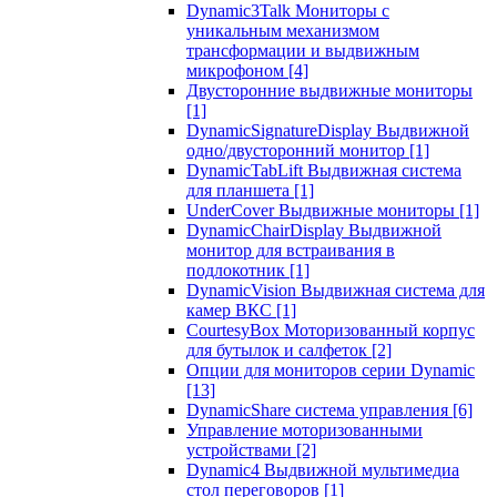
Dynamic3Talk Мониторы с
уникальным механизмом
трансформации и выдвижным
микрофоном
[4]
Двусторонние выдвижные мониторы
[1]
DynamicSignatureDisplay Выдвижной
одно/двусторонний монитор
[1]
DynamicTabLift Выдвижная система
для планшета
[1]
UnderCover Выдвижные мониторы
[1]
DynamicChairDisplay Выдвижной
монитор для встраивания в
подлокотник
[1]
DynamicVision Выдвижная система для
камер ВКС
[1]
CourtesyBox Моторизованный корпус
для бутылок и салфеток
[2]
Опции для мониторов серии Dynamic
[13]
DynamicShare система управления
[6]
Управление моторизованными
устройствами
[2]
Dynamic4 Выдвижной мультимедиа
стол переговоров
[1]