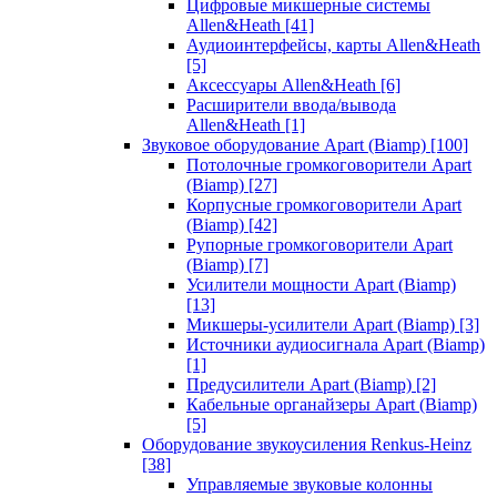
Цифровые микшерные системы
Allen&Heath
[41]
Аудиоинтерфейсы, карты Allen&Heath
[5]
Аксессуары Allen&Heath
[6]
Расширители ввода/вывода
Allen&Heath
[1]
Звуковое оборудование Apart (Biamp)
[100]
Потолочные громкоговорители Apart
(Biamp)
[27]
Корпусные громкоговорители Apart
(Biamp)
[42]
Рупорные громкоговорители Apart
(Biamp)
[7]
Усилители мощности Apart (Biamp)
[13]
Микшеры-усилители Apart (Biamp)
[3]
Источники аудиосигнала Apart (Biamp)
[1]
Предусилители Apart (Biamp)
[2]
Кабельные органайзеры Apart (Biamp)
[5]
Оборудование звукоусиления Renkus-Heinz
[38]
Управляемые звуковые колонны