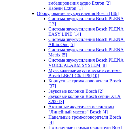
эмбедирования аудио Extron
[2]
Кабели Extron
[1]
Оборудование звукоусиления Bosch
[146]
Система звукоусиления Bosch PLENA
[13]
Система звукоусиления Bosch PLENA
EASY LINE
[14]
Система звукоусиления Bosch PLENA-
All-in-One
[5]
Система звукоусиления Bosch PLENA
Matrix
[5]
Система звукоусиления Bosch PLENA
VOICE ALARM SYSTEM
[8]
Музыкальные акустические системы
Bosch LB6/ LC6/ LP6
[10]
Корпусные громкоговорители Bosch
[37]
Звуковые колонки Bosch
[2]
Звуковые колонки Bosch серии XLA
3200
[3]
Активные акустические системы
"Линейный массив" Bosch
[4]
Панельные громкоговорители Bosch
[4]
Потолочные громкоговорители Bosch