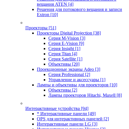
вещания ATEN
[4]
Решения для потокового вещания и записи
Extron
[10]
Проекторы
[51]
Проекторы Digital Projection
[38]
Серия M-Vision
[3]
Серия E-Vision
[9]
Серия Insight
[1]
Серия Titan
[4]
Серия Satellite
[1]
Объективы
[20]
Проекционные экраны Adeo
[3]
Серия Professional
[2]
Управление и аксессуары
[1]
Лампы и объективы для проекторов
[10]
Объективы
[2]
Лампы проекторов Hitachi, Maxell
[8]
Интерактивные устройства
[94]
* Интерактивные панели
[49]
OPS для интерактивных панелей
[2]
Интерактивные панели LG
[3]