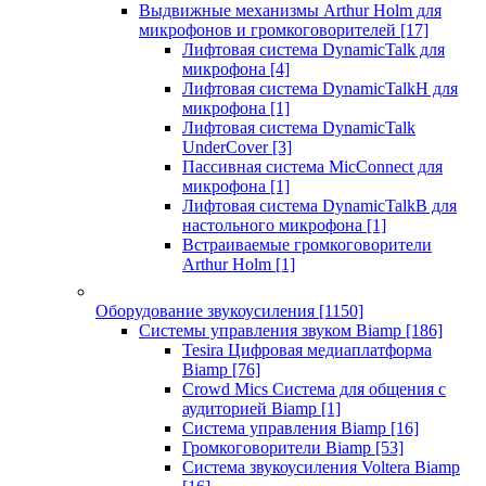
Выдвижные механизмы Arthur Holm для
микрофонов и громкоговорителей
[17]
Лифтовая система DynamicTalk для
микрофона
[4]
Лифтовая система DynamicTalkH для
микрофона
[1]
Лифтовая система DynamicTalk
UnderCover
[3]
Пассивная система MicConnect для
микрофона
[1]
Лифтовая система DynamicTalkB для
настольного микрофона
[1]
Встраиваемые громкоговорители
Arthur Holm
[1]
Оборудование звукоусиления
[1150]
Системы управления звуком Biamp
[186]
Tesira Цифровая медиаплатформа
Biamp
[76]
Crowd Mics Система для общения с
аудиторией Biamp
[1]
Система управления Biamp
[16]
Громкоговорители Biamp
[53]
Система звукоусиления Voltera Biamp