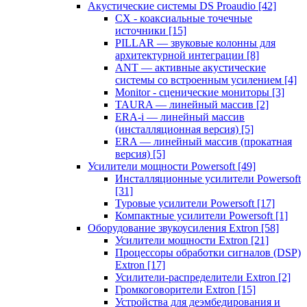
Акустические системы DS Proaudio
[42]
CX - коаксиальные точечные
источники
[15]
PILLAR — звуковые колонны для
архитектурной интеграции
[8]
ANT — активные акустические
системы со встроенным усилением
[4]
Monitor - сценические мониторы
[3]
TAURA — линейный массив
[2]
ERA-i — линейный массив
(инсталляционная версия)
[5]
ERA — линейный массив (прокатная
версия)
[5]
Усилители мощности Powersoft
[49]
Инсталляционные усилители Powersoft
[31]
Туровые усилители Powersoft
[17]
Компактные усилители Powersoft
[1]
Оборудование звукоусиления Extron
[58]
Усилители мощности Extron
[21]
Процессоры обработки сигналов (DSP)
Extron
[17]
Усилители-распределители Extron
[2]
Громкоговорители Extron
[15]
Устройства для деэмбедирования и