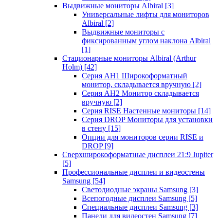
Выдвижные мониторы Albiral
[3]
Универсальные лифты для мониторов
Albiral
[2]
Выдвижные мониторы с
фиксированным углом наклона Albiral
[1]
Стационарные мониторы Albiral (Arthur
Holm)
[42]
Серия AH1 Широкоформатный
монитор, складывается вручную
[2]
Серия AH2 Монитор складывается
вручную
[2]
Серия RISE Настенные мониторы
[14]
Серия DROP Мониторы для установки
в стену
[15]
Опции для мониторов серии RISE и
DROP
[9]
Сверхширокоформатные дисплеи 21:9 Jupiter
[5]
Профессиональные дисплеи и видеостены
Samsung
[54]
Светодиодные экраны Samsung
[3]
Всепогодные дисплеи Samsung
[5]
Специальные дисплеи Samsung
[3]
Панели для видеостен Samsung
[7]