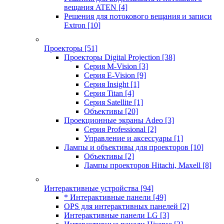
вещания ATEN
[4]
Решения для потокового вещания и записи
Extron
[10]
Проекторы
[51]
Проекторы Digital Projection
[38]
Серия M-Vision
[3]
Серия E-Vision
[9]
Серия Insight
[1]
Серия Titan
[4]
Серия Satellite
[1]
Объективы
[20]
Проекционные экраны Adeo
[3]
Серия Professional
[2]
Управление и аксессуары
[1]
Лампы и объективы для проекторов
[10]
Объективы
[2]
Лампы проекторов Hitachi, Maxell
[8]
Интерактивные устройства
[94]
* Интерактивные панели
[49]
OPS для интерактивных панелей
[2]
Интерактивные панели LG
[3]