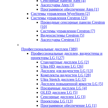
Сенсорные панели Aten
[4]
Аксессуары Aten
[3]
Программное обеспечение Aten
[1]
Системы управления WyreStorm
[2]
Системы управления Crestron
[23]
Проводные сенсорные панели Crestron
[10]
Системы управления Crestron
[7]
Видеосистемы Crestron
[5]
Аксессуары Crestron
[1]
Профессиональные дисплеи
[389]
Профессиональные дисплеи, видеостены и
проекторы LG
[127]
Стандартные дисплеи LG
[2]
Ultra HD дисплеи LG
[26]
Дисплеи для видеостен LG
[13]
Комплекты видеостен LG
[28]
Ultra Stretch дисплеи LG
[2]
Дисплеи повышенной яркости LG
[5]
Прозрачные дисплеи LG
[4]
OLED дисплеи LG
[5]
Сенсорные дисплеи LG
[3]
Проекторы LG
[13]
Программное обеспечение LG
[1]