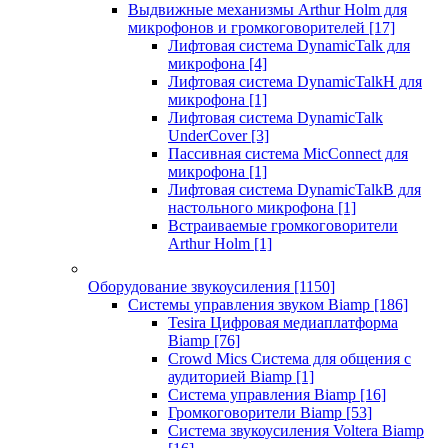
Выдвижные механизмы Arthur Holm для
микрофонов и громкоговорителей
[17]
Лифтовая система DynamicTalk для
микрофона
[4]
Лифтовая система DynamicTalkH для
микрофона
[1]
Лифтовая система DynamicTalk
UnderCover
[3]
Пассивная система MicConnect для
микрофона
[1]
Лифтовая система DynamicTalkB для
настольного микрофона
[1]
Встраиваемые громкоговорители
Arthur Holm
[1]
Оборудование звукоусиления
[1150]
Системы управления звуком Biamp
[186]
Tesira Цифровая медиаплатформа
Biamp
[76]
Crowd Mics Система для общения с
аудиторией Biamp
[1]
Система управления Biamp
[16]
Громкоговорители Biamp
[53]
Система звукоусиления Voltera Biamp