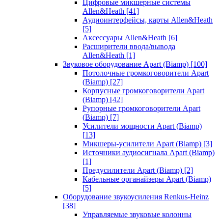
Цифровые микшерные системы
Allen&Heath
[41]
Аудиоинтерфейсы, карты Allen&Heath
[5]
Аксессуары Allen&Heath
[6]
Расширители ввода/вывода
Allen&Heath
[1]
Звуковое оборудование Apart (Biamp)
[100]
Потолочные громкоговорители Apart
(Biamp)
[27]
Корпусные громкоговорители Apart
(Biamp)
[42]
Рупорные громкоговорители Apart
(Biamp)
[7]
Усилители мощности Apart (Biamp)
[13]
Микшеры-усилители Apart (Biamp)
[3]
Источники аудиосигнала Apart (Biamp)
[1]
Предусилители Apart (Biamp)
[2]
Кабельные органайзеры Apart (Biamp)
[5]
Оборудование звукоусиления Renkus-Heinz
[38]
Управляемые звуковые колонны