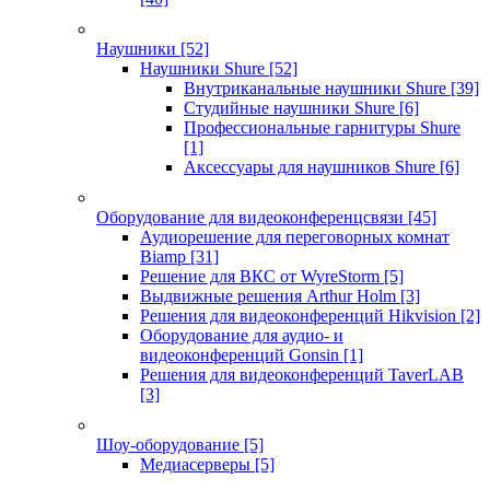
Наушники
[52]
Наушники Shure
[52]
Внутриканальные наушники Shure
[39]
Студийные наушники Shure
[6]
Профессиональные гарнитуры Shure
[1]
Аксессуары для наушников Shure
[6]
Оборудование для видеоконференцсвязи
[45]
Аудиорешение для переговорных комнат
Biamp
[31]
Решение для ВКС от WyreStorm
[5]
Выдвижные решения Arthur Holm
[3]
Решения для видеоконференций Hikvision
[2]
Оборудование для аудио- и
видеоконференций Gonsin
[1]
Решения для видеоконференций TaverLAB
[3]
Шоу-оборудование
[5]
Медиасерверы
[5]