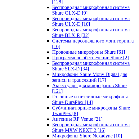
[128]
Беспроводная микрофонная система
Shure QLX-D
[9]
Беспроводная микрофонная система
Shure ULX-D
[10]
Беспроводная микрофонная система
Shure BLX-R
[32]
Системы персонального мониторинга
[16]
Проводные микрофоны Shure
[61]
Программное обеспечение Shure
[2]
Беспроводная микрофонная система
Shure SLX-D
[34]
Микрофоны Shure Motiv Digital для
записи и трансляций
[17]
Аксессуары для микрофонов Shure
[121]
Головные и петличные микрофоны
Shure DuraPlex
[14]
Субминиатюрные микрофоны Shure
TwinPlex
[8]
Антенны RF Venue
[21]
Беспроводная микрофонная система
Shure MXW NEXT 2
[16]
Микрофоны Shure Nexadyne
[10]