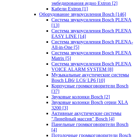
эмбедирования аудио Extron
[2]
Кабели Extron
[1]
Оборудование звукоусиления Bosch
[146]
Система звукоусиления Bosch PLENA
[13]
Система звукоусиления Bosch PLENA
EASY LINE
[14]
Система звукоусиления Bosch PLENA-
All-in-One
[5]
Система звукоусиления Bosch PLENA
Matrix
[5]
Система звукоусиления Bosch PLENA
VOICE ALARM SYSTEM
[8]
Музыкальные акустические системы
Bosch LB6/ LC6/ LP6
[10]
Корпусные громкоговорители Bosch
[37]
Звуковые колонки Bosch
[2]
Звуковые колонки Bosch серии XLA
3200
[3]
Активные акустические системы
"Линейный массив" Bosch
[4]
Панельные громкоговорители Bosch
[4]
Потолочные громкоговорители Bosch