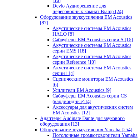
[16]
Devio Аудиорешение для
переговорных комнат Biamp
[24]
Оборудование звукоусиления EM Acoustics
[87]
Акустические системы EM Acoustics
HALO
[8]
Сабвуферы EM Acoustics серии S
[16]
Акустические системы EM Acoustics
серии EMS
[18]
Акустические системы EM Acoustics
серии Reference
[10]
Акустические системы EM Acoustics
серии i
[4]
Сценические мониторы EM Acoustics
[6]
Усилители EM Acoustics
[9]
Сабвуферы EM Acoustics серии CS
(кардиоидные)
[4]
Аксессуары для акустических систем
EM Acoustics
[12]
Адаптеры Audinate Dante для звукового
оборудования
[13]
Оборудование звукоусиления Yamaha
[254]
Потолочные громкоговорители Yamaha