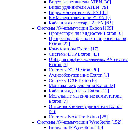
Видео разветвители ATEN
[30]
Видео удлинители ATEN
[79]
Видео конвертеры ATEN
[31]
KVM-переключатели ATEN
[9]
Кабели и аксессуары ATEN
[63]
Системы AV-коммутации Extron
[199]
Процессоры для видеостен Extron
[6]
Процессоры обработки видеосигналов
Extron
[22]
Коммутаторы Extron
[17]
Системы DTP Extron
[43]
USB для профессиональных AV-систем
Extron
[5]
Системы XTP Extron
[30]
Аудиооборудование Extron
[1]
Системы DXP Extron
[6]
Монтажные крепления Extron
[3]
Кабели и адаптеры Extron
[11]
Модульные матричные коммутаторы
Extron
[7]
Оптоволоконные удлинители Extron
[20]
Системы NAV Pro Extron
[28]
Системы AV-коммутации WyreStorm
[152]
Видео по IP WyreStorm
[35]