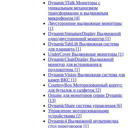
Dynamic3Talk Мониторы с
уникальным механизмом
трансформации и выдвижным
микрофоном
[4]
Двусторонние выдвижные мониторы
[1]
DynamicSignatureDisplay Выдвижной
одно/двусторонний монитор
[1]
DynamicTabLift Выдвижная система
для планшета
[1]
UnderCover Выдвижные мониторы
[1]
DynamicChairDisplay Выдвижной
монитор для встраивания в
подлокотник
[1]
DynamicVision Выдвижная система для
камер ВКС
[1]
CourtesyBox Моторизованный корпус
для бутылок и салфеток
[2]
Опции для мониторов серии Dynamic
[13]
DynamicShare система управления
[6]
Управление моторизованными
устройствами
[2]
Dynamic4 Выдвижной мультимедиа
стол переговоров
[1]