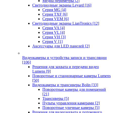
Медиа периметры
[2]
Светодиодные экраны Leyard
[16]
Серия MG
[4]
Серия TXF
[6]
Серия VEM
[6]
Светодиодные экраны LianTronics
[12]
Серия VA
[4]
Серия VL
[4]
Серия VH
[3]
Серия V
[1]
Аксессуары для LED панелей
[2]
Видеокамеры и устройства записи и трансляции
[106]
Решения для захвата и передачи видео
Lumens
[9]
Поворотные и стационарные камеры Lumens
[50]
Видеокамеры и трансиверы Bolin
[33]
Поворотные камеры для помещений
[21]
Трансиверы
[5]
Пульты управления камерами
[2]
Поворотные уличные камеры
[5]
Решения для видеозахвата и потокового