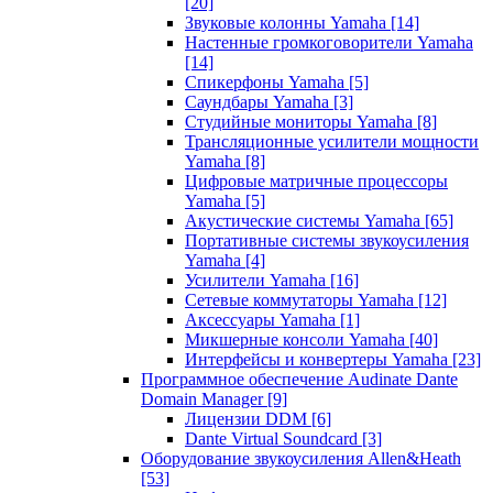
[20]
Звуковые колонны Yamaha
[14]
Настенные громкоговорители Yamaha
[14]
Спикерфоны Yamaha
[5]
Саундбары Yamaha
[3]
Студийные мониторы Yamaha
[8]
Трансляционные усилители мощности
Yamaha
[8]
Цифровые матричные процессоры
Yamaha
[5]
Акустические системы Yamaha
[65]
Портативные системы звукоусиления
Yamaha
[4]
Усилители Yamaha
[16]
Сетевые коммутаторы Yamaha
[12]
Аксессуары Yamaha
[1]
Микшерные консоли Yamaha
[40]
Интерфейсы и конвертеры Yamaha
[23]
Программное обеспечение Audinate Dante
Domain Manager
[9]
Лицензии DDM
[6]
Dante Virtual Soundcard
[3]
Оборудование звукоусиления Allen&Heath
[53]