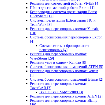
Решения для совместной работы Vivitek
[4]
Шлюз для совместной работы Extron
[1]
Беспроводная система презентации Barco
ClickShare
[12]
Система презентации Extron серии HC и
TeamWork
[3]
Решения для переговорных комнат Yamaha
[10]
Система бронирования переговорных Extron
[4]
Состав системы бронирования
переговорных
[4]
Решения для переговорных комнат
WyreStorm
[29]
Решения «все-в-одном» Kandao
[8]
Система бронирования помещений ATEN
[5]
Решение для переговорных комнат Gonsin
[1]
Система бронирования помещений Biamp
[2]
Решения для переговорных комнат
TaverLAB
[3]
BYOD/BYOM-решения
[3]
Решение для переговорных комнат ATEN
[2]
Решение для переговорных комнат Biamp
[40]