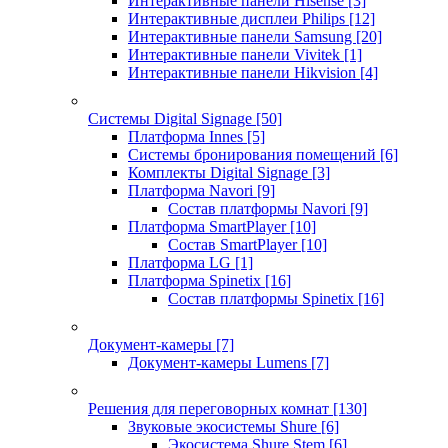
Интерактивные панели Hisense
[3]
Интерактивные дисплеи Philips
[12]
Интерактивные панели Samsung
[20]
Интерактивные панели Vivitek
[1]
Интерактивные панели Hikvision
[4]
Системы Digital Signage
[50]
Платформа Innes
[5]
Системы бронирования помещений
[6]
Комплекты Digital Signage
[3]
Платформа Navori
[9]
Состав платформы Navori
[9]
Платформа SmartPlayer
[10]
Состав SmartPlayer
[10]
Платформа LG
[1]
Платформа Spinetix
[16]
Состав платформы Spinetix
[16]
Документ-камеры
[7]
Документ-камеры Lumens
[7]
Решения для переговорных комнат
[130]
Звуковые экосистемы Shure
[6]
Экосистема Shure Stem
[6]