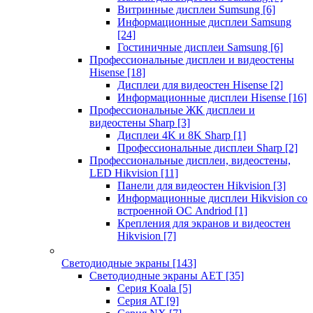
Витринные дисплеи Sumsung
[6]
Информационные дисплеи Samsung
[24]
Гостиничные дисплеи Samsung
[6]
Профессиональные дисплеи и видеостены
Hisense
[18]
Дисплеи для видеостен Hisense
[2]
Информационные дисплеи Hisense
[16]
Профессиональные ЖК дисплеи и
видеостены Sharp
[3]
Дисплеи 4K и 8K Sharp
[1]
Профессиональные дисплеи Sharp
[2]
Профессиональные дисплеи, видеостены,
LED Hikvision
[11]
Панели для видеостен Hikvision
[3]
Информационные дисплеи Hikvision со
встроенной ОС Andriod
[1]
Крепления для экранов и видеостен
Hikvision
[7]
Светодиодные экраны
[143]
Светодиодные экраны AET
[35]
Cерия Koala
[5]
Серия AT
[9]