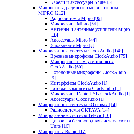
Кабели и аксессуары Shure
[5]
Микрофоны, радиосистемы и антенны
MIPRO
[212]
Радиосистемы Mipro
[96]
Микрофоны Mipro
[54]
Антенны и антенные усилители Mipro
[16]
Аксессуары Mipro
[44]
Управление Mipro
[2]
Микрофонные системы ClockAudio
[148]
Врезные микрофоны ClockAudio
[75]
Микрофоны на «гусиной шее»
ClockAudio
[60]
Потолочные микрофоны ClockAudio
[9]
Интерфейсы ClockAudio
[1]
Готовые комплекты Clockaudio
[1]
Микрофоны Dante/USB ClockAudio
[1]
Аксессуары Clockaudio
[1]
Микрофонные системы «Октава»
[14]
Радиосистемы OKTAVA
[14]
Микрофонные системы Televic
[16]
Цифровая беспроводная система связи
Unite
[16]
Микрофоны Biamp
[17]