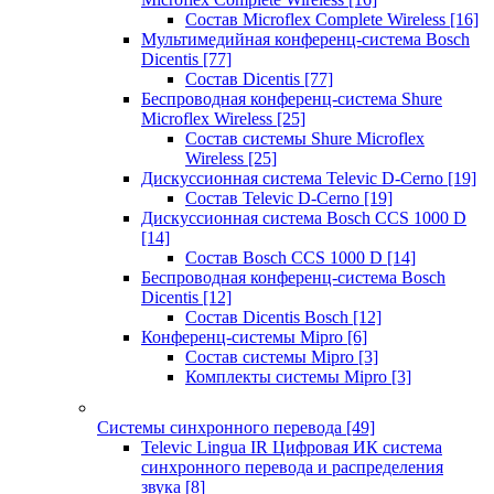
Состав Microflex Complete Wireless
[16]
Мультимедийная конференц-система Bosch
Dicentis
[77]
Состав Dicentis
[77]
Беспроводная конференц-система Shure
Microflex Wireless
[25]
Состав системы Shure Microflex
Wireless
[25]
Дискуссионная система Televic D-Cerno
[19]
Состав Televic D-Cerno
[19]
Дискуссионная система Bosch CCS 1000 D
[14]
Состав Bosch CCS 1000 D
[14]
Беспроводная конференц-система Bosch
Dicentis
[12]
Состав Dicentis Bosch
[12]
Конференц-системы Mipro
[6]
Состав системы Mipro
[3]
Комплекты системы Mipro
[3]
Системы синхронного перевода
[49]
Televic Lingua IR Цифровая ИК система
синхронного перевода и распределения
звука
[8]