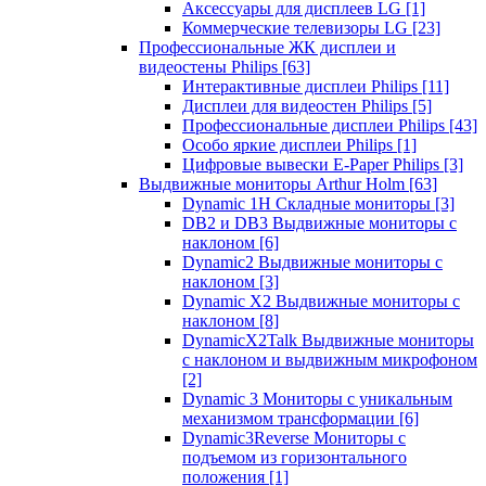
Аксессуары для дисплеев LG
[1]
Коммерческие телевизоры LG
[23]
Профессиональные ЖК дисплеи и
видеостены Philips
[63]
Интерактивные дисплеи Philips
[11]
Дисплеи для видеостен Philips
[5]
Профессиональные дисплеи Philips
[43]
Особо яркие дисплеи Philips
[1]
Цифровые вывески E-Paper Philips
[3]
Выдвижные мониторы Arthur Holm
[63]
Dynamic 1Н Складные мониторы
[3]
DB2 и DB3 Выдвижные мониторы с
наклоном
[6]
Dynamic2 Выдвижные мониторы с
наклоном
[3]
Dynamic X2 Выдвижные мониторы с
наклоном
[8]
DynamicX2Talk Выдвижные мониторы
с наклоном и выдвижным микрофоном
[2]
Dynamic 3 Мониторы с уникальным
механизмом трансформации
[6]
Dynamic3Reverse Мониторы с
подъемом из горизонтального
положения
[1]