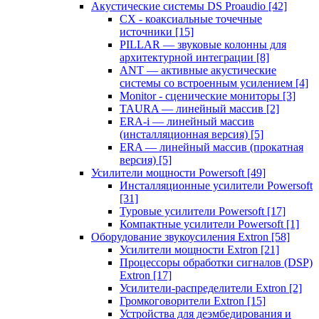
Акустические системы DS Proaudio
[42]
CX - коаксиальные точечные
источники
[15]
PILLAR — звуковые колонны для
архитектурной интеграции
[8]
ANT — активные акустические
системы со встроенным усилением
[4]
Monitor - сценические мониторы
[3]
TAURA — линейный массив
[2]
ERA-i — линейный массив
(инсталляционная версия)
[5]
ERA — линейный массив (прокатная
версия)
[5]
Усилители мощности Powersoft
[49]
Инсталляционные усилители Powersoft
[31]
Туровые усилители Powersoft
[17]
Компактные усилители Powersoft
[1]
Оборудование звукоусиления Extron
[58]
Усилители мощности Extron
[21]
Процессоры обработки сигналов (DSP)
Extron
[17]
Усилители-распределители Extron
[2]
Громкоговорители Extron
[15]
Устройства для деэмбедирования и