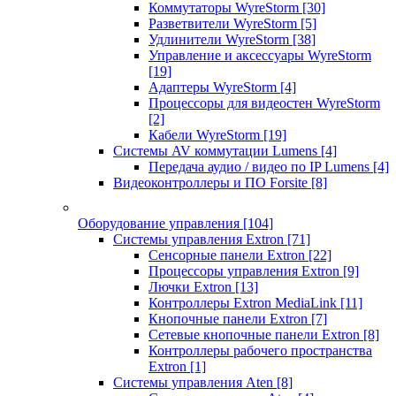
Коммутаторы WyreStorm
[30]
Разветвители WyreStorm
[5]
Удлинители WyreStorm
[38]
Управление и аксессуары WyreStorm
[19]
Адаптеры WyreStorm
[4]
Процессоры для видеостен WyreStorm
[2]
Кабели WyreStorm
[19]
Системы AV коммутации Lumens
[4]
Передача аудио / видео по IP Lumens
[4]
Видеоконтроллеры и ПО Forsite
[8]
Оборудование управления
[104]
Системы управления Extron
[71]
Сенсорные панели Extron
[22]
Процессоры управления Extron
[9]
Лючки Extron
[13]
Контроллеры Extron MediaLink
[11]
Кнопочные панели Extron
[7]
Сетевые кнопочные панели Extron
[8]
Контроллеры рабочего пространства
Extron
[1]
Системы управления Aten
[8]