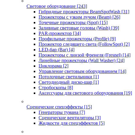
Световое оборудование
[243]
Гибридные прожекторы BeamSpotWash
[31]
Прожекторы с узким лучом (Beam)
[26]
Точечные прожекторы (Spot)
[15]
Заливные световые головы (Wash)
[39]
PAR-прожектор
[34]
Профильные прожекторы (Profile)
[9]
Прожектор следящего света (FollowSpot)
[2]
LED-бар (Bar)
[4]
Прожекторы с линзой Френеля (Fresnel)
[14]
Линейные прожекторы (Wall Washer)
[24]
Циклорама
[2]
Управление световым оборудованием
[14]
Потолочные светильники
[1]
Светодиодный диско-шар
[1]
Стробоскопы
[8]
Аксессуары для светового оборудования
[19]
Сценические спецэффекты
[15]
Генераторы тумана
[7]
Сценические вентиляторы
[3]
Жидкости для спецэффектов
[5]