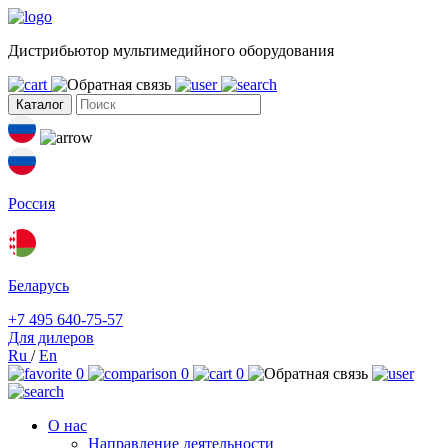
Дистрибьютор мультимедийного оборудования
Каталог
Россия
Беларусь
+7 495 640-75-57
Для дилеров
Ru
/
En
0
0
0
О нас
Направление деятельности