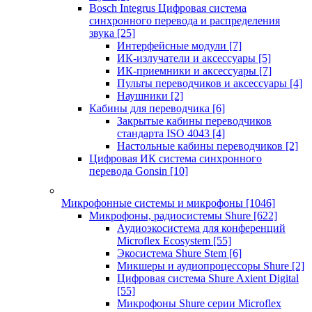
Bosch Integrus Цифровая система
синхронного перевода и распределения
звука
[25]
Интерфейсные модули
[7]
ИК-излучатели и аксессуары
[5]
ИК-приемники и аксессуары
[7]
Пульты переводчиков и аксессуары
[4]
Наушники
[2]
Кабины для переводчика
[6]
Закрытые кабины переводчиков
стандарта ISO 4043
[4]
Настольные кабины переводчиков
[2]
Цифровая ИК система синхронного
перевода Gonsin
[10]
Микрофонные системы и микрофоны
[1046]
Микрофоны, радиосистемы Shure
[622]
Аудиоэкосистема для конференций
Microflex Ecosystem
[55]
Экосистема Shure Stem
[6]
Микшеры и аудиопроцессоры Shure
[2]
Цифровая система Shure Axient Digital
[55]
Микрофоны Shure серии Microflex