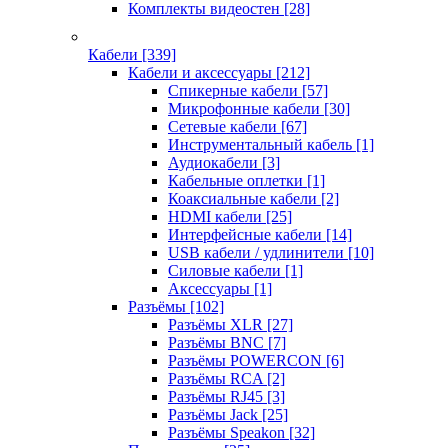
Комплекты видеостен
[28]
Кабели
[339]
Кабели и аксессуары
[212]
Спикерные кабели
[57]
Микрофонные кабели
[30]
Сетевые кабели
[67]
Инструментальный кабель
[1]
Аудиокабели
[3]
Кабельные оплетки
[1]
Коаксиальные кабели
[2]
HDMI кабели
[25]
Интерфейсные кабели
[14]
USB кабели / удлинители
[10]
Силовые кабели
[1]
Аксессуары
[1]
Разъёмы
[102]
Разъёмы XLR
[27]
Разъёмы BNC
[7]
Разъёмы POWERCON
[6]
Разъёмы RCA
[2]
Разъёмы RJ45
[3]
Разъёмы Jack
[25]
Разъёмы Speakon
[32]