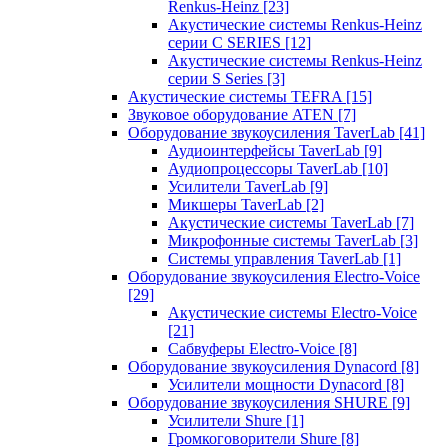
Renkus-Heinz
[23]
Акустические системы Renkus-Heinz
серии C SERIES
[12]
Акустические системы Renkus-Heinz
серии S Series
[3]
Акустические системы TEFRA
[15]
Звуковое оборудование ATEN
[7]
Оборудование звукоусиления TaverLab
[41]
Аудиоинтерфейсы TaverLab
[9]
Аудиопроцессоры TaverLab
[10]
Усилители TaverLab
[9]
Микшеры TaverLab
[2]
Акустические системы TaverLab
[7]
Микрофонные системы TaverLab
[3]
Системы управления TaverLab
[1]
Оборудование звукоусиления Electro-Voice
[29]
Акустические системы Electro-Voice
[21]
Сабвуферы Electro-Voice
[8]
Оборудование звукоусиления Dynacord
[8]
Усилители мощности Dynacord
[8]
Оборудование звукоусиления SHURE
[9]
Усилители Shure
[1]
Громкоговорители Shure
[8]