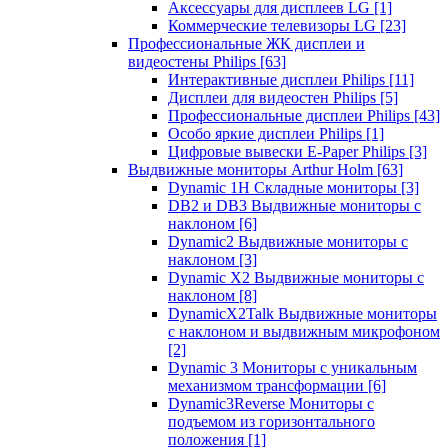
Аксессуары для дисплеев LG
[1]
Коммерческие телевизоры LG
[23]
Профессиональные ЖК дисплеи и
видеостены Philips
[63]
Интерактивные дисплеи Philips
[11]
Дисплеи для видеостен Philips
[5]
Профессиональные дисплеи Philips
[43]
Особо яркие дисплеи Philips
[1]
Цифровые вывески E-Paper Philips
[3]
Выдвижные мониторы Arthur Holm
[63]
Dynamic 1Н Складные мониторы
[3]
DB2 и DB3 Выдвижные мониторы с
наклоном
[6]
Dynamic2 Выдвижные мониторы с
наклоном
[3]
Dynamic X2 Выдвижные мониторы с
наклоном
[8]
DynamicX2Talk Выдвижные мониторы
с наклоном и выдвижным микрофоном
[2]
Dynamic 3 Мониторы с уникальным
механизмом трансформации
[6]
Dynamic3Reverse Мониторы с
подъемом из горизонтального
положения
[1]