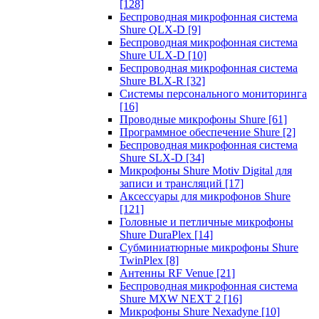
[128]
Беспроводная микрофонная система
Shure QLX-D
[9]
Беспроводная микрофонная система
Shure ULX-D
[10]
Беспроводная микрофонная система
Shure BLX-R
[32]
Системы персонального мониторинга
[16]
Проводные микрофоны Shure
[61]
Программное обеспечение Shure
[2]
Беспроводная микрофонная система
Shure SLX-D
[34]
Микрофоны Shure Motiv Digital для
записи и трансляций
[17]
Аксессуары для микрофонов Shure
[121]
Головные и петличные микрофоны
Shure DuraPlex
[14]
Субминиатюрные микрофоны Shure
TwinPlex
[8]
Антенны RF Venue
[21]
Беспроводная микрофонная система
Shure MXW NEXT 2
[16]
Микрофоны Shure Nexadyne
[10]