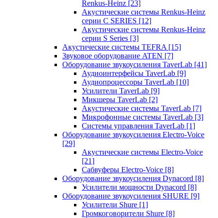
Renkus-Heinz
[23]
Акустические системы Renkus-Heinz
серии C SERIES
[12]
Акустические системы Renkus-Heinz
серии S Series
[3]
Акустические системы TEFRA
[15]
Звуковое оборудование ATEN
[7]
Оборудование звукоусиления TaverLab
[41]
Аудиоинтерфейсы TaverLab
[9]
Аудиопроцессоры TaverLab
[10]
Усилители TaverLab
[9]
Микшеры TaverLab
[2]
Акустические системы TaverLab
[7]
Микрофонные системы TaverLab
[3]
Системы управления TaverLab
[1]
Оборудование звукоусиления Electro-Voice
[29]
Акустические системы Electro-Voice
[21]
Сабвуферы Electro-Voice
[8]
Оборудование звукоусиления Dynacord
[8]
Усилители мощности Dynacord
[8]
Оборудование звукоусиления SHURE
[9]
Усилители Shure
[1]
Громкоговорители Shure
[8]