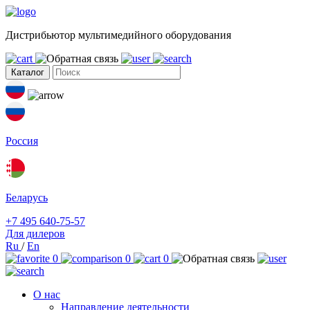
Дистрибьютор мультимедийного оборудования
Каталог
Россия
Беларусь
+7 495 640-75-57
Для дилеров
Ru
/
En
0
0
0
О нас
Направление деятельности