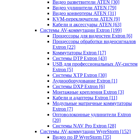
Видео разветвители ATEN
[30]
Видео удлинители ATEN
[79]
Видео конвертеры ATEN
[31]
KVM-переключатели ATEN
[9]
Кабели и аксессуары ATEN
[63]
Системы AV-коммутации Extron
[199]
Процессоры для видеостен Extron
[6]
Процессоры обработки видеосигналов
Extron
[22]
Коммутаторы Extron
[17]
Системы DTP Extron
[43]
USB для профессиональных AV-систем
Extron
[5]
Системы XTP Extron
[30]
Аудиооборудование Extron
[1]
Системы DXP Extron
[6]
Монтажные крепления Extron
[3]
Кабели и адаптеры Extron
[11]
Модульные матричные коммутаторы
Extron
[7]
Оптоволоконные удлинители Extron
[20]
Системы NAV Pro Extron
[28]
Системы AV-коммутации WyreStorm
[152]
Видео по IP WyreStorm
[35]