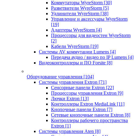
Коммутаторы WyreStorm
[30]
Разветвители WyreStorm
[5]
Удлинители WyreStorm
[38]
Управление и аксессуары WyreStorm
[19]
Адаптеры WyreStorm
[4]
Процессоры для видеостен WyreStorm
[2]
Кабели WyreStorm
[19]
Системы AV коммутации Lumens
[4]
Передача аудио / видео по IP Lumens
[4]
Видеоконтроллеры и ПО Forsite
[8]
Оборудование управления
[104]
Системы управления Extron
[71]
Сенсорные панели Extron
[22]
Процессоры управления Extron
[9]
Лючки Extron
[13]
Контроллеры Extron MediaLink
[11]
Кнопочные панели Extron
[7]
Сетевые кнопочные панели Extron
[8]
Контроллеры рабочего пространства
Extron
[1]
Системы управления Aten
[8]