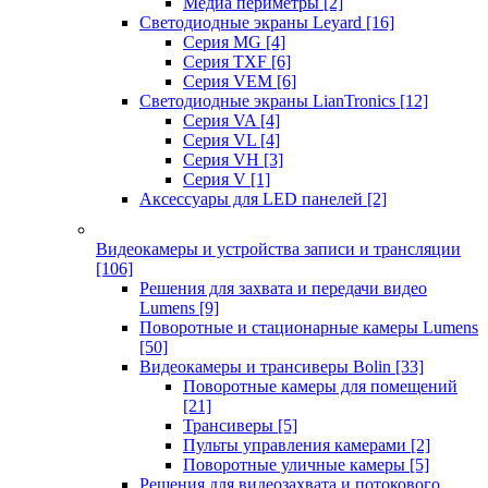
Медиа периметры
[2]
Светодиодные экраны Leyard
[16]
Серия MG
[4]
Серия TXF
[6]
Серия VEM
[6]
Светодиодные экраны LianTronics
[12]
Серия VA
[4]
Серия VL
[4]
Серия VH
[3]
Серия V
[1]
Аксессуары для LED панелей
[2]
Видеокамеры и устройства записи и трансляции
[106]
Решения для захвата и передачи видео
Lumens
[9]
Поворотные и стационарные камеры Lumens
[50]
Видеокамеры и трансиверы Bolin
[33]
Поворотные камеры для помещений
[21]
Трансиверы
[5]
Пульты управления камерами
[2]
Поворотные уличные камеры
[5]
Решения для видеозахвата и потокового