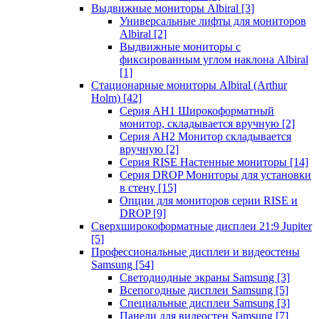
Выдвижные мониторы Albiral
[3]
Универсальные лифты для мониторов
Albiral
[2]
Выдвижные мониторы с
фиксированным углом наклона Albiral
[1]
Стационарные мониторы Albiral (Arthur
Holm)
[42]
Серия AH1 Широкоформатный
монитор, складывается вручную
[2]
Серия AH2 Монитор складывается
вручную
[2]
Серия RISE Настенные мониторы
[14]
Серия DROP Мониторы для установки
в стену
[15]
Опции для мониторов серии RISE и
DROP
[9]
Сверхширокоформатные дисплеи 21:9 Jupiter
[5]
Профессиональные дисплеи и видеостены
Samsung
[54]
Светодиодные экраны Samsung
[3]
Всепогодные дисплеи Samsung
[5]
Специальные дисплеи Samsung
[3]
Панели для видеостен Samsung
[7]