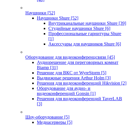
Наушники
[52]
Наушники Shure
[52]
Внутриканальные наушники Shure
[39]
Студийные наушники Shure
[6]
Профессиональные гарнитуры Shure
[1]
Аксессуары для наушников Shure
[6]
Оборудование для видеоконференцсвязи
[45]
Аудиорешение для переговорных комнат
Biamp
[31]
Решение для ВКС от WyreStorm
[5]
Выдвижные решения Arthur Holm
[3]
Решения для видеоконференций Hikvision
[2]
Оборудование для аудио- и
видеоконференций Gonsin
[1]
Решения для видеоконференций TaverLAB
[3]
Шоу-оборудование
[5]
Медиасерверы
[5]