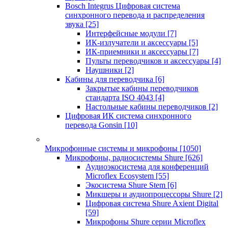
Bosch Integrus Цифровая система
синхронного перевода и распределения
звука
[25]
Интерфейсные модули
[7]
ИК-излучатели и аксессуары
[5]
ИК-приемники и аксессуары
[7]
Пульты переводчиков и аксессуары
[4]
Наушники
[2]
Кабины для переводчика
[6]
Закрытые кабины переводчиков
стандарта ISO 4043
[4]
Настольные кабины переводчиков
[2]
Цифровая ИК система синхронного
перевода Gonsin
[10]
Микрофонные системы и микрофоны
[1050]
Микрофоны, радиосистемы Shure
[626]
Аудиоэкосистема для конференций
Microflex Ecosystem
[55]
Экосистема Shure Stem
[6]
Микшеры и аудиопроцессоры Shure
[2]
Цифровая система Shure Axient Digital
[59]
Микрофоны Shure серии Microflex