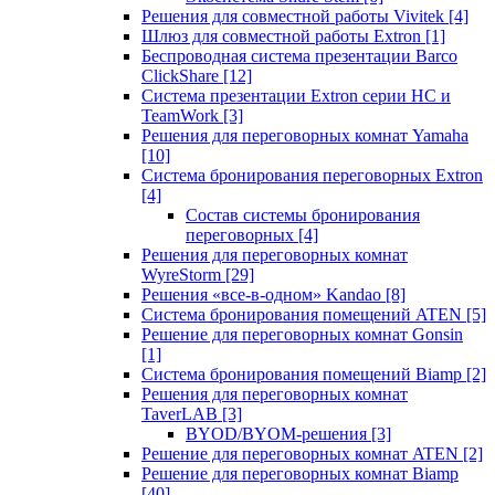
Решения для совместной работы Vivitek
[4]
Шлюз для совместной работы Extron
[1]
Беспроводная система презентации Barco
ClickShare
[12]
Система презентации Extron серии HC и
TeamWork
[3]
Решения для переговорных комнат Yamaha
[10]
Система бронирования переговорных Extron
[4]
Состав системы бронирования
переговорных
[4]
Решения для переговорных комнат
WyreStorm
[29]
Решения «все-в-одном» Kandao
[8]
Система бронирования помещений ATEN
[5]
Решение для переговорных комнат Gonsin
[1]
Система бронирования помещений Biamp
[2]
Решения для переговорных комнат
TaverLAB
[3]
BYOD/BYOM-решения
[3]
Решение для переговорных комнат ATEN
[2]
Решение для переговорных комнат Biamp
[40]