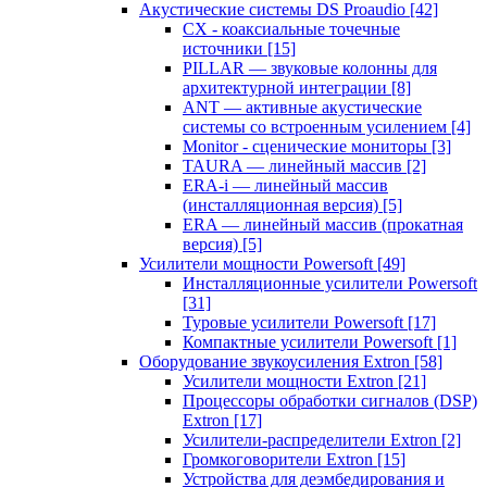
Акустические системы DS Proaudio
[42]
CX - коаксиальные точечные
источники
[15]
PILLAR — звуковые колонны для
архитектурной интеграции
[8]
ANT — активные акустические
системы со встроенным усилением
[4]
Monitor - сценические мониторы
[3]
TAURA — линейный массив
[2]
ERA-i — линейный массив
(инсталляционная версия)
[5]
ERA — линейный массив (прокатная
версия)
[5]
Усилители мощности Powersoft
[49]
Инсталляционные усилители Powersoft
[31]
Туровые усилители Powersoft
[17]
Компактные усилители Powersoft
[1]
Оборудование звукоусиления Extron
[58]
Усилители мощности Extron
[21]
Процессоры обработки сигналов (DSP)
Extron
[17]
Усилители-распределители Extron
[2]
Громкоговорители Extron
[15]
Устройства для деэмбедирования и