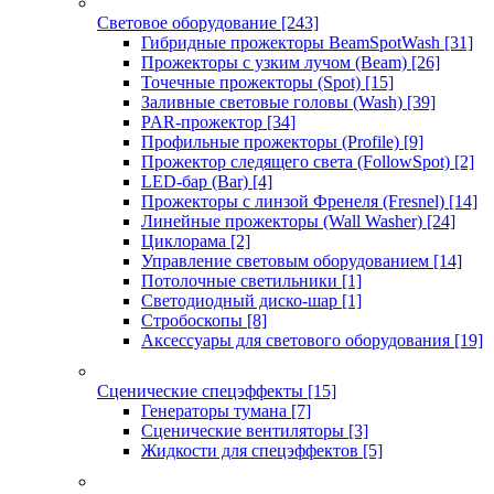
Световое оборудование
[243]
Гибридные прожекторы BeamSpotWash
[31]
Прожекторы с узким лучом (Beam)
[26]
Точечные прожекторы (Spot)
[15]
Заливные световые головы (Wash)
[39]
PAR-прожектор
[34]
Профильные прожекторы (Profile)
[9]
Прожектор следящего света (FollowSpot)
[2]
LED-бар (Bar)
[4]
Прожекторы с линзой Френеля (Fresnel)
[14]
Линейные прожекторы (Wall Washer)
[24]
Циклорама
[2]
Управление световым оборудованием
[14]
Потолочные светильники
[1]
Светодиодный диско-шар
[1]
Стробоскопы
[8]
Аксессуары для светового оборудования
[19]
Сценические спецэффекты
[15]
Генераторы тумана
[7]
Сценические вентиляторы
[3]
Жидкости для спецэффектов
[5]