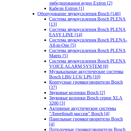
эмбедирования аудио Extron
[2]
Кабели Extron
[1]
Оборудование звукоусиления Bosch
[146]
Система звукоусиления Bosch PLENA
[13]
Система звукоусиления Bosch PLENA
EASY LINE
[14]
Система звукоусиления Bosch PLENA-
All-in-One
[5]
Система звукоусиления Bosch PLENA
Matrix
[5]
Система звукоусиления Bosch PLENA
VOICE ALARM SYSTEM
[8]
Музыкальные акустические системы
Bosch LB6/ LC6/ LP6
[10]
Корпусные громкоговорители Bosch
[37]
Звуковые колонки Bosch
[2]
Звуковые колонки Bosch серии XLA
3200
[3]
Активные акустические системы
"Линейный массив" Bosch
[4]
Панельные громкоговорители Bosch
[4]
Потолочные громкоговорители Bosch