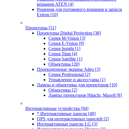
вещания ATEN
[4]
Решения для потокового вещания и записи
Extron
[10]
Проекторы
[51]
Проекторы Digital Projection
[38]
Серия M-Vision
[3]
Серия E-Vision
[9]
Серия Insight
[1]
Серия Titan
[4]
Серия Satellite
[1]
Объективы
[20]
Проекционные экраны Adeo
[3]
Серия Professional
[2]
Управление и аксессуары
[1]
Лампы и объективы для проекторов
[10]
Объективы
[2]
Лампы проекторов Hitachi, Maxell
[8]
Интерактивные устройства
[94]
* Интерактивные панели
[49]
OPS для интерактивных панелей
[2]
Интерактивные панели LG
[3]