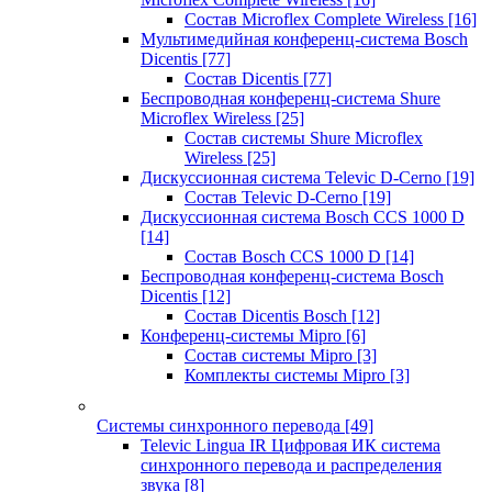
Состав Microflex Complete Wireless
[16]
Мультимедийная конференц-система Bosch
Dicentis
[77]
Состав Dicentis
[77]
Беспроводная конференц-система Shure
Microflex Wireless
[25]
Состав системы Shure Microflex
Wireless
[25]
Дискуссионная система Televic D-Cerno
[19]
Состав Televic D-Cerno
[19]
Дискуссионная система Bosch CCS 1000 D
[14]
Состав Bosch CCS 1000 D
[14]
Беспроводная конференц-система Bosch
Dicentis
[12]
Состав Dicentis Bosch
[12]
Конференц-системы Mipro
[6]
Состав системы Mipro
[3]
Комплекты системы Mipro
[3]
Системы синхронного перевода
[49]
Televic Lingua IR Цифровая ИК система
синхронного перевода и распределения
звука
[8]