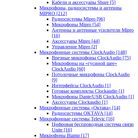
Кабели и аксессуары Shure
[5]
Микрофоны, радиосистемы и антенны
MIPRO
[212]
Радиосистемы Mipro
[96]
Микрофоны Mipro
[54]
Антенны и антенные усилители Mipro
[16]
Аксессуары Mipro
[44]
Управление Mipro
[2]
Микрофонные системы ClockAudio
[148]
Врезные микрофоны ClockAudio
[75]
Микрофоны на «гусиной шее»
ClockAudio
[60]
Потолочные микрофоны ClockAudio
[9]
Интерфейсы ClockAudio
[1]
Готовые комплекты Clockaudio
[1]
Микрофоны Dante/USB ClockAudio
[1]
Аксессуары Clockaudio
[1]
Микрофонные системы «Октава»
[14]
Радиосистемы OKTAVA
[14]
Микрофонные системы Televic
[16]
Цифровая беспроводная система связи
Unite
[16]
Микрофоны Biamp
[17]