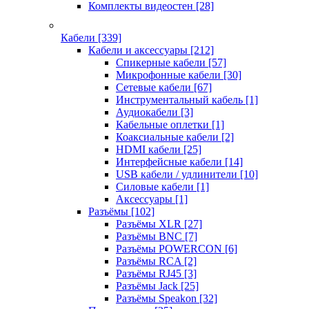
Комплекты видеостен
[28]
Кабели
[339]
Кабели и аксессуары
[212]
Спикерные кабели
[57]
Микрофонные кабели
[30]
Сетевые кабели
[67]
Инструментальный кабель
[1]
Аудиокабели
[3]
Кабельные оплетки
[1]
Коаксиальные кабели
[2]
HDMI кабели
[25]
Интерфейсные кабели
[14]
USB кабели / удлинители
[10]
Силовые кабели
[1]
Аксессуары
[1]
Разъёмы
[102]
Разъёмы XLR
[27]
Разъёмы BNC
[7]
Разъёмы POWERCON
[6]
Разъёмы RCA
[2]
Разъёмы RJ45
[3]
Разъёмы Jack
[25]
Разъёмы Speakon
[32]