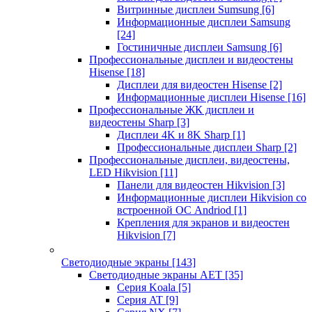
Витринные дисплеи Sumsung
[6]
Информационные дисплеи Samsung
[24]
Гостиничные дисплеи Samsung
[6]
Профессиональные дисплеи и видеостены
Hisense
[18]
Дисплеи для видеостен Hisense
[2]
Информационные дисплеи Hisense
[16]
Профессиональные ЖК дисплеи и
видеостены Sharp
[3]
Дисплеи 4K и 8K Sharp
[1]
Профессиональные дисплеи Sharp
[2]
Профессиональные дисплеи, видеостены,
LED Hikvision
[11]
Панели для видеостен Hikvision
[3]
Информационные дисплеи Hikvision со
встроенной ОС Andriod
[1]
Крепления для экранов и видеостен
Hikvision
[7]
Светодиодные экраны
[143]
Светодиодные экраны AET
[35]
Cерия Koala
[5]
Серия AT
[9]