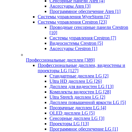
Сенсорные панели Aten
[4]
Аксессуары Aten
[3]
Программное обеспечение Aten
[1]
Системы управления WyreStorm
[2]
Системы управления Crestron
[23]
Проводные сенсорные панели Crestron
[10]
Системы управления Crestron
[7]
Видеосистемы Crestron
[5]
Аксессуары Crestron
[1]
Профессиональные дисплеи
[389]
Профессиональные дисплеи, видеостены и
проекторы LG
[127]
Стандартные дисплеи LG
[2]
Ultra HD дисплеи LG
[26]
Дисплеи для видеостен LG
[13]
Комплекты видеостен LG
[28]
Ultra Stretch дисплеи LG
[2]
Дисплеи повышенной яркости LG
[5]
Прозрачные дисплеи LG
[4]
OLED дисплеи LG
[5]
Сенсорные дисплеи LG
[3]
Проекторы LG
[13]
Программное обеспечение LG
[1]