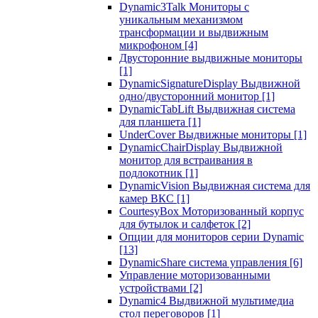
Dynamic3Talk Мониторы с
уникальным механизмом
трансформации и выдвижным
микрофоном
[4]
Двусторонние выдвижные мониторы
[1]
DynamicSignatureDisplay Выдвижной
одно/двусторонний монитор
[1]
DynamicTabLift Выдвижная система
для планшета
[1]
UnderCover Выдвижные мониторы
[1]
DynamicChairDisplay Выдвижной
монитор для встраивания в
подлокотник
[1]
DynamicVision Выдвижная система для
камер ВКС
[1]
CourtesyBox Моторизованный корпус
для бутылок и салфеток
[2]
Опции для мониторов серии Dynamic
[13]
DynamicShare система управления
[6]
Управление моторизованными
устройствами
[2]
Dynamic4 Выдвижной мультимедиа
стол переговоров
[1]