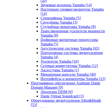
[20]
Звуковые колонны Yamaha
[14]
Настенные громкоговорители Yamaha
[14]
Спикерфоны Yamaha
[5]
Саундбары Yamaha
[3]
Студийные мониторы Yamaha
[8]
Трансляционные усилители мощности
Yamaha
[8]
Цифровые матричные процессоры
Yamaha
[5]
Акустические системы Yamaha
[65]
Портативные системы звукоусиления
Yamaha
[4]
Усилители Yamaha
[16]
Сетевые коммутаторы Yamaha
[12]
Аксессуары Yamaha
[1]
Микшерные консоли Yamaha
[40]
Интерфейсы и конвертеры Yamaha
[23]
Программное обеспечение Audinate Dante
Domain Manager
[9]
Лицензии DDM
[6]
Dante Virtual Soundcard
[3]
Оборудование звукоусиления Allen&Heath
[53]