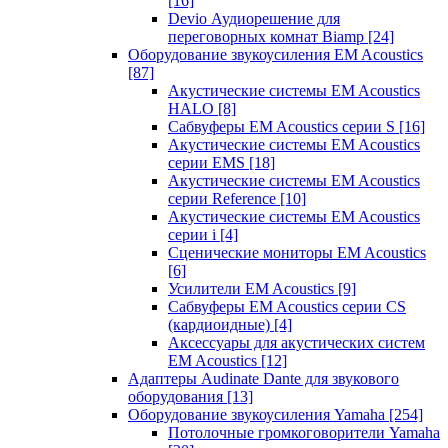
[16]
Devio Аудиорешение для
переговорных комнат Biamp
[24]
Оборудование звукоусиления EM Acoustics
[87]
Акустические системы EM Acoustics
HALO
[8]
Сабвуферы EM Acoustics серии S
[16]
Акустические системы EM Acoustics
серии EMS
[18]
Акустические системы EM Acoustics
серии Reference
[10]
Акустические системы EM Acoustics
серии i
[4]
Сценические мониторы EM Acoustics
[6]
Усилители EM Acoustics
[9]
Сабвуферы EM Acoustics серии CS
(кардиоидные)
[4]
Аксессуары для акустических систем
EM Acoustics
[12]
Адаптеры Audinate Dante для звукового
оборудования
[13]
Оборудование звукоусиления Yamaha
[254]
Потолочные громкоговорители Yamaha