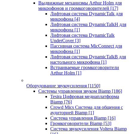
Выдвижные механизмы Arthur Holm для
микрофонов и громкоговорителей
[17]
Лифтовая система DynamicTalk для
микрофона
[4]
Лифтовая система DynamicTalkH для
микрофона
[1]
Лифтовая система DynamicTalk
UnderCover
[3]
Пассивная система MicConnect для
микрофона
[1]
Лифтовая система DynamicTalkB для
настольного микрофона
[1]
Встраиваемые громкоговорители
Arthur Holm
[1]
Оборудование звукоусиления
[1150]
Системы управления звуком Biamp
[186]
Tesira Цифровая медиаплатформа
Biamp
[76]
Crowd Mics Система для общения с
аудиторией Biamp
[1]
Система управления Biamp
[16]
Громкоговорители Biamp
[53]
Система звукоусиления Voltera Biamp