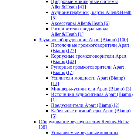
Цифровые микшерные системы
Allen&Heath
[41]
Аудиоинтерфейсы, карты Allen&Heath
[5]
Аксессуары Allen&Heath
[6]
Расширители ввода/вывода
Allen&Heath
[1]
Звуковое оборудование Apart (Biamp)
[100]
Потолочные громкоговорители Apart
(Biamp)
[27]
Корпусные громкоговорители Apart
(Biamp)
[42]
Рупорные громкоговорители Apart
(Biamp)
[7]
Усилители мощности Apart (Biamp)
[13]
Микшеры-усилители Apart (Biamp)
[3]
Источники аудиосигнала Apart (Biamp)
[1]
Предусилители Apart (Biamp)
[2]
Кабельные органайзеры Apart (Biamp)
[5]
Оборудование звукоусиления Renkus-Heinz
[38]
Управляемые звуковые колонны