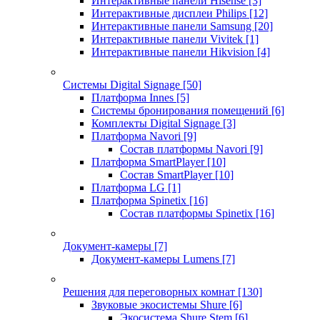
Интерактивные панели Hisense
[3]
Интерактивные дисплеи Philips
[12]
Интерактивные панели Samsung
[20]
Интерактивные панели Vivitek
[1]
Интерактивные панели Hikvision
[4]
Системы Digital Signage
[50]
Платформа Innes
[5]
Системы бронирования помещений
[6]
Комплекты Digital Signage
[3]
Платформа Navori
[9]
Состав платформы Navori
[9]
Платформа SmartPlayer
[10]
Состав SmartPlayer
[10]
Платформа LG
[1]
Платформа Spinetix
[16]
Состав платформы Spinetix
[16]
Документ-камеры
[7]
Документ-камеры Lumens
[7]
Решения для переговорных комнат
[130]
Звуковые экосистемы Shure
[6]
Экосистема Shure Stem
[6]