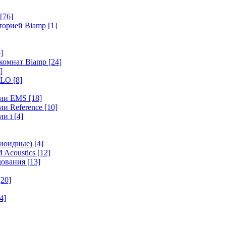
[76]
иторией Biamp
[1]
]
 комнат Biamp
[24]
]
HALO
[8]
ерии EMS
[18]
ии Reference
[10]
ии i
[4]
диоидные)
[4]
 Acoustics
[12]
удования
[13]
[20]
4]