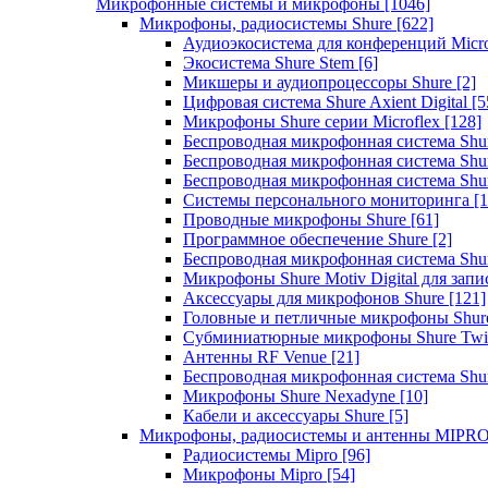
Микрофонные системы и микрофоны
[1046]
Микрофоны, радиосистемы Shure
[622]
Аудиоэкосистема для конференций Micro
Экосистема Shure Stem
[6]
Микшеры и аудиопроцессоры Shure
[2]
Цифровая система Shure Axient Digital
[5
Микрофоны Shure серии Microflex
[128]
Беспроводная микрофонная система Sh
Беспроводная микрофонная система Sh
Беспроводная микрофонная система Sh
Системы персонального мониторинга
[1
Проводные микрофоны Shure
[61]
Программное обеспечение Shure
[2]
Беспроводная микрофонная система Sh
Микрофоны Shure Motiv Digital для зап
Аксессуары для микрофонов Shure
[121]
Головные и петличные микрофоны Shur
Субминиатюрные микрофоны Shure Twi
Антенны RF Venue
[21]
Беспроводная микрофонная система S
Микрофоны Shure Nexadyne
[10]
Кабели и аксессуары Shure
[5]
Микрофоны, радиосистемы и антенны MIPR
Радиосистемы Mipro
[96]
Микрофоны Mipro
[54]