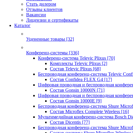
Стать дилером
Отзывы клиентов
Вакансии
Лицензии и сертификаты
Каталог
Уцененные товары
[32]
Конференц-системы
[336]
Конференц-система Televic Plixus
[70]
Комплекты Televic Plixus
[2]
Состав Televic Plixus
[68]
Беспроводная конференц-система Televic Con
Состав Confidea FLEX G4
[17]
Цифровая проводная и беспроводная конфере
Состав Gonsin 10000N
[71]
Цифровая проводная и беспроводная конфере
Состав Gonsin 10000E
[9]
Беспроводная конференц-система Shure Microfl
Состав Microflex Complete Wireless
[16]
Мультимедийная конференц-система Bosch Dic
Состав Dicentis
[77]
Беспроводная конференц-система Shure Microfl
Состав системы Shure Microflex Wireless