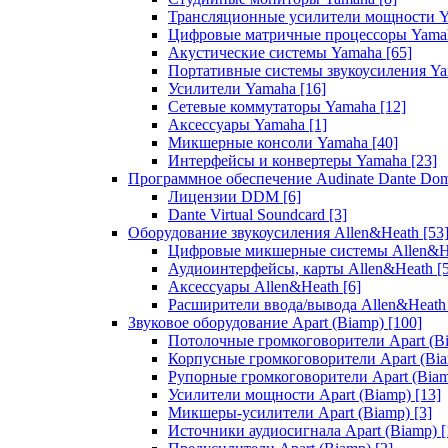
Трансляционные усилители мощности 
Цифровые матричные процессоры Yam
Акустические системы Yamaha
[65]
Портативные системы звукоусиления Y
Усилители Yamaha
[16]
Сетевые коммутаторы Yamaha
[12]
Аксессуары Yamaha
[1]
Микшерные консоли Yamaha
[40]
Интерфейсы и конвертеры Yamaha
[23]
Программное обеспечение Audinate Dante Do
Лицензии DDM
[6]
Dante Virtual Soundcard
[3]
Оборудование звукоусиления Allen&Heath
[53
Цифровые микшерные системы Allen&
Аудиоинтерфейсы, карты Allen&Heath
[
Аксессуары Allen&Heath
[6]
Расширители ввода/вывода Allen&Heat
Звуковое оборудование Apart (Biamp)
[100]
Потолочные громкоговорители Apart (B
Корпусные громкоговорители Apart (Bi
Рупорные громкоговорители Apart (Bia
Усилители мощности Apart (Biamp)
[13]
Микшеры-усилители Apart (Biamp)
[3]
Источники аудиосигнала Apart (Biamp)
[