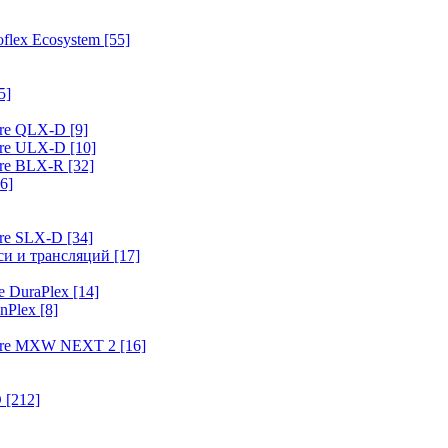
flex Ecosystem
[55]
5]
ure QLX-D
[9]
ure ULX-D
[10]
ure BLX-R
[32]
6]
ure SLX-D
[34]
иси и трансляций
[17]
e DuraPlex
[14]
nPlex
[8]
hure MXW NEXT 2
[16]
O
[212]