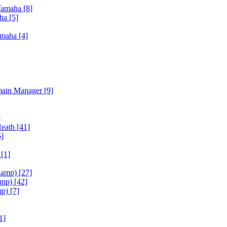
Yamaha
[8]
aha
[5]
amaha
[4]
main Manager
[9]
]
Heath
[41]
5]
h
[1]
iamp)
[27]
amp)
[42]
mp)
[7]
1]