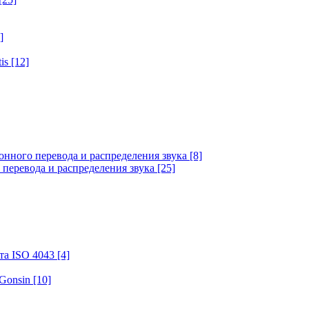
]
tis
[12]
онного перевода и распределения звука
[8]
 перевода и распределения звука
[25]
та ISO 4043
[4]
 Gonsin
[10]