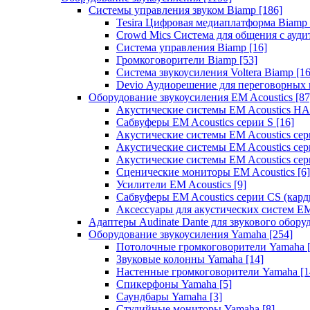
Системы управления звуком Biamp
[186]
Tesira Цифровая медиаплатформа Biamp
Crowd Mics Система для общения с ауд
Система управления Biamp
[16]
Громкоговорители Biamp
[53]
Система звукоусиления Voltera Biamp
[16
Devio Аудиорешение для переговорных
Оборудование звукоусиления EM Acoustics
[87
Акустические системы EM Acoustics 
Сабвуферы EM Acoustics серии S
[16]
Акустические системы EM Acoustics с
Акустические системы EM Acoustics сер
Акустические системы EM Acoustics сер
Сценические мониторы EM Acoustics
[6]
Усилители EM Acoustics
[9]
Сабвуферы EM Acoustics серии CS (кар
Аксессуары для акустических систем EM
Адаптеры Audinate Dante для звукового обор
Оборудование звукоусиления Yamaha
[254]
Потолочные громкоговорители Yamaha
Звуковые колонны Yamaha
[14]
Настенные громкоговорители Yamaha
[1
Спикерфоны Yamaha
[5]
Саундбары Yamaha
[3]
Студийные мониторы Yamaha
[8]