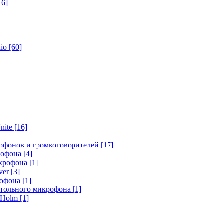
16]
dio
[60]
nite
[16]
офонов и громкоговорителей
[17]
крофона
[4]
икрофона
[1]
ver
[3]
рофона
[1]
стольного микрофона
[1]
r Holm
[1]