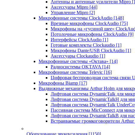
Антенны и антенные усилители Mipro
[
Аксессуары Mipro
[44]
Управление Mipro
[2]
Микрофонные системы ClockAudio
[148]
Врезные микрофоны ClockAudio
[75]
Микрофоны на «гусиной шее» ClockAu
Потолочные микрофоны ClockAudio
[9]
Интерфейсы ClockAudio
[1]
Готовые комплекты Clockaudio
[1]
Микрофоны Dante/USB ClockAudio
[1]
Аксессуары Clockaudio
[1]
Микрофонные системы «Октава»
[14]
Радиосистемы OKTAVA
[14]
Микрофонные системы Televic
[16]
Цифровая беспроводная система связи U
Микрофоны Biamp
[17]
Выдвижные механизмы Arthur Holm для микр
Лифтовая система DynamicTalk для ми
Лифтовая система DynamicTalkH для м
Лифтовая система DynamicTalk UnderCo
Пассивная система MicConnect для мик
Лифтовая система DynamicTalkB для на
Встраиваемые громкоговорители Arthu
Оборудование звукоусиления
[1150]