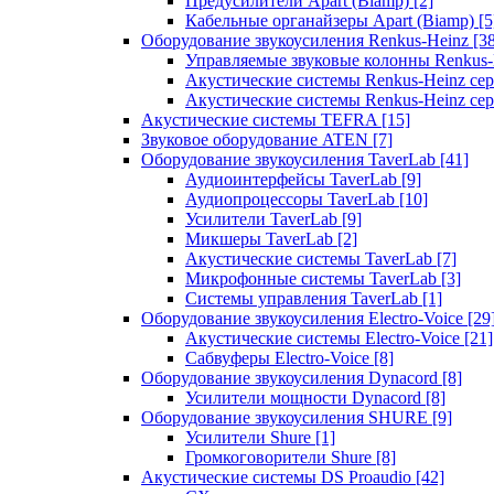
Предусилители Apart (Biamp)
[2]
Кабельные органайзеры Apart (Biamp)
[5
Оборудование звукоусиления Renkus-Heinz
[3
Управляемые звуковые колонны Renkus
Акустические системы Renkus-Heinz с
Акустические системы Renkus-Heinz сер
Акустические системы TEFRA
[15]
Звуковое оборудование ATEN
[7]
Оборудование звукоусиления TaverLab
[41]
Аудиоинтерфейсы TaverLab
[9]
Аудиопроцессоры TaverLab
[10]
Усилители TaverLab
[9]
Микшеры TaverLab
[2]
Акустические системы TaverLab
[7]
Микрофонные системы TaverLab
[3]
Системы управления TaverLab
[1]
Оборудование звукоусиления Electro-Voice
[29
Акустические системы Electro-Voice
[21]
Сабвуферы Electro-Voice
[8]
Оборудование звукоусиления Dynacord
[8]
Усилители мощности Dynacord
[8]
Оборудование звукоусиления SHURE
[9]
Усилители Shure
[1]
Громкоговорители Shure
[8]
Акустические системы DS Proaudio
[42]