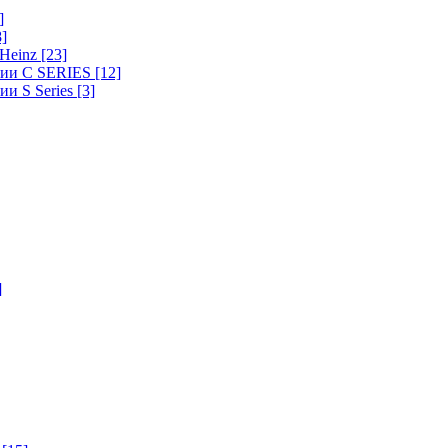
]
8]
-Heinz
[23]
ерии C SERIES
[12]
ии S Series
[3]
]