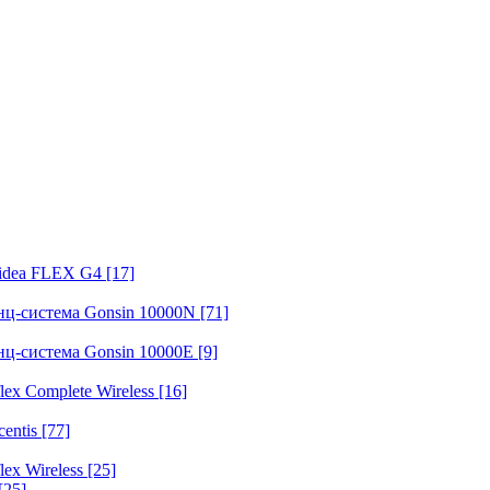
fidea FLEX G4
[17]
нц-система Gonsin 10000N
[71]
нц-система Gonsin 10000E
[9]
ex Complete Wireless
[16]
entis
[77]
ex Wireless
[25]
[25]