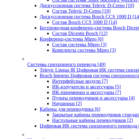
Дискуссионная система Televic D-Cerno
[19]
Состав Televic D-Cerno
[19]
Дискуссионная система Bosch CCS 1000 D
[14
Состав Bosch CCS 1000 D
[14]
Беспроводная конференц-система Bosch Dicen
Состав Dicentis Bosch
[12]
Конференц-системы Mipro
[6]
Состав системы Mipro
[3]
Комплекты системы Mipro
[3]
Системы синхронного перевода
[49]
Televic Lingua IR Цифровая ИК система синхр
Bosch Integrus Цифровая система синхронного
Интерфейсные модули
[7]
ИК-излучатели и аксессуары
[5]
ИК-приемники и аксессуары
[7]
Пульты переводчиков и аксессуары
[4]
Наушники
[2]
Кабины для переводчика
[6]
Закрытые кабины переводчиков стандар
Настольные кабины переводчиков
[2]
Цифровая ИК система синхронного перевода