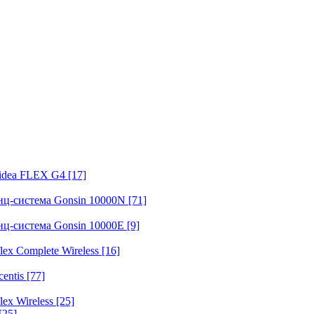
fidea FLEX G4
[17]
нц-система Gonsin 10000N
[71]
нц-система Gonsin 10000E
[9]
ex Complete Wireless
[16]
entis
[77]
ex Wireless
[25]
[25]