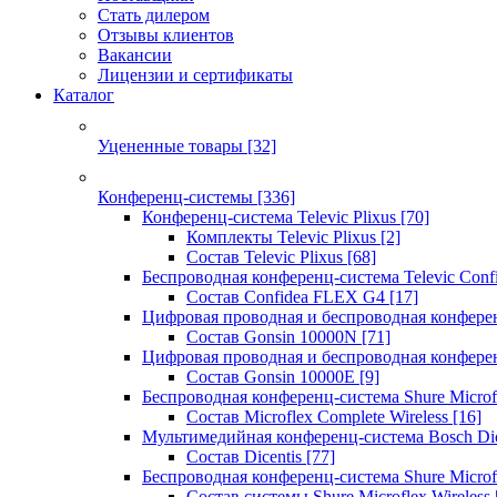
Стать дилером
Отзывы клиентов
Вакансии
Лицензии и сертификаты
Каталог
Уцененные товары
[32]
Конференц-системы
[336]
Конференц-система Televic Plixus
[70]
Комплекты Televic Plixus
[2]
Состав Televic Plixus
[68]
Беспроводная конференц-система Televic Con
Состав Confidea FLEX G4
[17]
Цифровая проводная и беспроводная конфере
Состав Gonsin 10000N
[71]
Цифровая проводная и беспроводная конфере
Состав Gonsin 10000E
[9]
Беспроводная конференц-система Shure Microfl
Состав Microflex Complete Wireless
[16]
Мультимедийная конференц-система Bosch Dic
Состав Dicentis
[77]
Беспроводная конференц-система Shure Microfl
Состав системы Shure Microflex Wireless