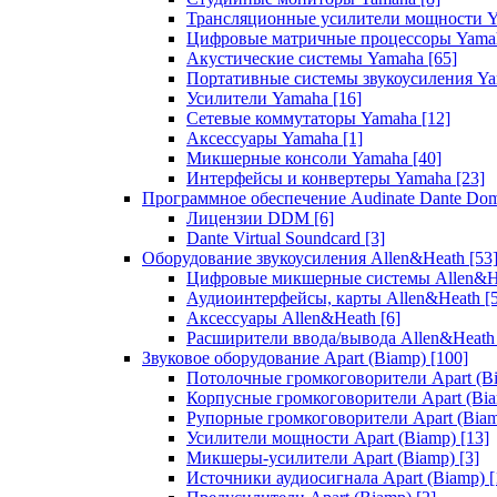
Трансляционные усилители мощности 
Цифровые матричные процессоры Yam
Акустические системы Yamaha
[65]
Портативные системы звукоусиления Y
Усилители Yamaha
[16]
Сетевые коммутаторы Yamaha
[12]
Аксессуары Yamaha
[1]
Микшерные консоли Yamaha
[40]
Интерфейсы и конвертеры Yamaha
[23]
Программное обеспечение Audinate Dante Do
Лицензии DDM
[6]
Dante Virtual Soundcard
[3]
Оборудование звукоусиления Allen&Heath
[53
Цифровые микшерные системы Allen&
Аудиоинтерфейсы, карты Allen&Heath
[
Аксессуары Allen&Heath
[6]
Расширители ввода/вывода Allen&Heat
Звуковое оборудование Apart (Biamp)
[100]
Потолочные громкоговорители Apart (B
Корпусные громкоговорители Apart (Bi
Рупорные громкоговорители Apart (Bia
Усилители мощности Apart (Biamp)
[13]
Микшеры-усилители Apart (Biamp)
[3]
Источники аудиосигнала Apart (Biamp)
[