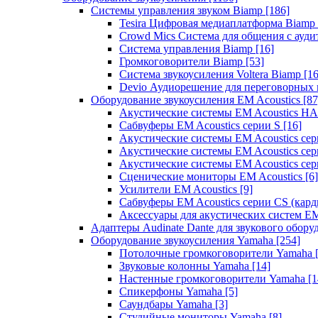
Системы управления звуком Biamp
[186]
Tesira Цифровая медиаплатформа Biamp
Crowd Mics Система для общения с ауд
Система управления Biamp
[16]
Громкоговорители Biamp
[53]
Система звукоусиления Voltera Biamp
[16
Devio Аудиорешение для переговорных
Оборудование звукоусиления EM Acoustics
[87
Акустические системы EM Acoustics 
Сабвуферы EM Acoustics серии S
[16]
Акустические системы EM Acoustics с
Акустические системы EM Acoustics сер
Акустические системы EM Acoustics сер
Сценические мониторы EM Acoustics
[6]
Усилители EM Acoustics
[9]
Сабвуферы EM Acoustics серии CS (кар
Аксессуары для акустических систем EM
Адаптеры Audinate Dante для звукового обор
Оборудование звукоусиления Yamaha
[254]
Потолочные громкоговорители Yamaha
Звуковые колонны Yamaha
[14]
Настенные громкоговорители Yamaha
[1
Спикерфоны Yamaha
[5]
Саундбары Yamaha
[3]
Студийные мониторы Yamaha
[8]