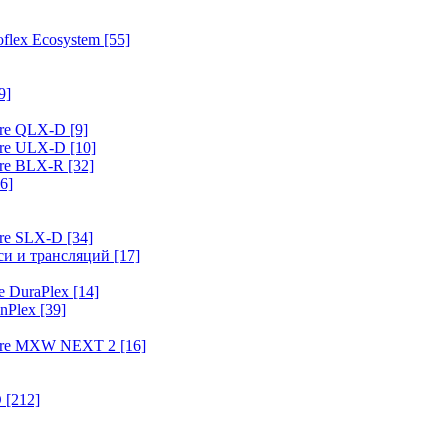
flex Ecosystem
[55]
9]
ure QLX-D
[9]
ure ULX-D
[10]
ure BLX-R
[32]
6]
ure SLX-D
[34]
иси и трансляций
[17]
e DuraPlex
[14]
nPlex
[39]
hure MXW NEXT 2
[16]
O
[212]