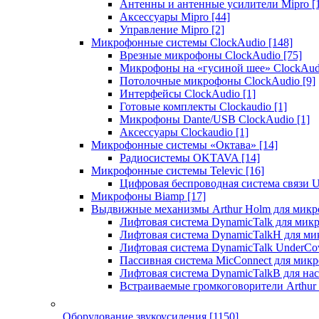
Антенны и антенные усилители Mipro
[
Аксессуары Mipro
[44]
Управление Mipro
[2]
Микрофонные системы ClockAudio
[148]
Врезные микрофоны ClockAudio
[75]
Микрофоны на «гусиной шее» ClockAu
Потолочные микрофоны ClockAudio
[9]
Интерфейсы ClockAudio
[1]
Готовые комплекты Clockaudio
[1]
Микрофоны Dante/USB ClockAudio
[1]
Аксессуары Clockaudio
[1]
Микрофонные системы «Октава»
[14]
Радиосистемы OKTAVA
[14]
Микрофонные системы Televic
[16]
Цифровая беспроводная система связи U
Микрофоны Biamp
[17]
Выдвижные механизмы Arthur Holm для микр
Лифтовая система DynamicTalk для ми
Лифтовая система DynamicTalkH для м
Лифтовая система DynamicTalk UnderCo
Пассивная система MicConnect для мик
Лифтовая система DynamicTalkB для на
Встраиваемые громкоговорители Arthu
Оборудование звукоусиления
[1150]