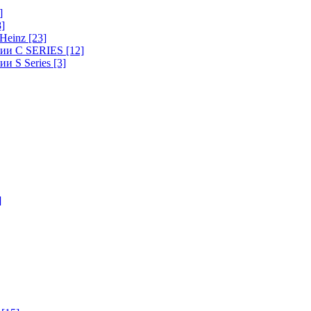
]
8]
-Heinz
[23]
ерии C SERIES
[12]
ии S Series
[3]
]