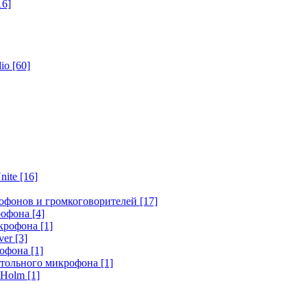
16]
dio
[60]
nite
[16]
офонов и громкоговорителей
[17]
крофона
[4]
икрофона
[1]
ver
[3]
рофона
[1]
стольного микрофона
[1]
r Holm
[1]