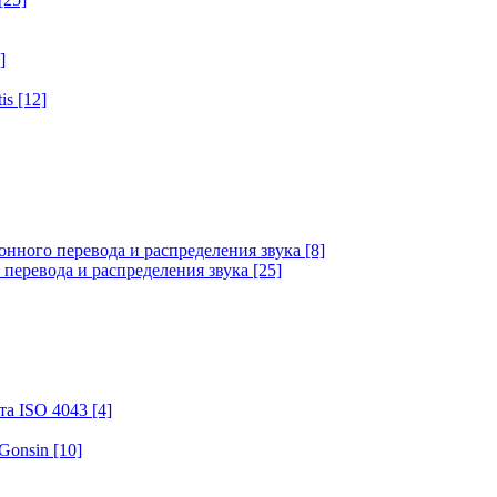
]
tis
[12]
онного перевода и распределения звука
[8]
 перевода и распределения звука
[25]
та ISO 4043
[4]
 Gonsin
[10]