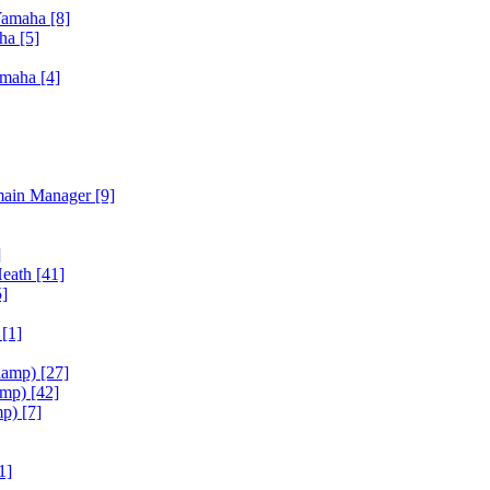
Yamaha
[8]
aha
[5]
amaha
[4]
main Manager
[9]
]
Heath
[41]
5]
h
[1]
iamp)
[27]
amp)
[42]
mp)
[7]
1]