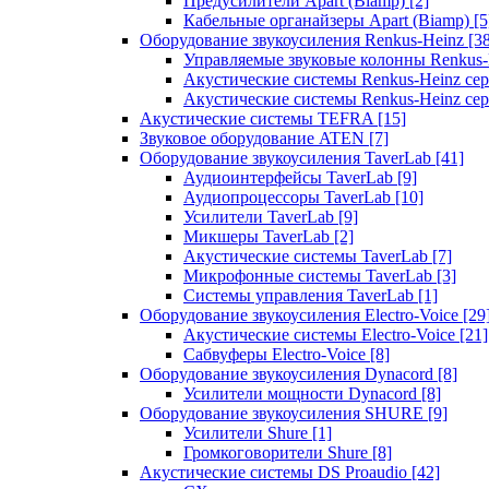
Предусилители Apart (Biamp)
[2]
Кабельные органайзеры Apart (Biamp)
[5
Оборудование звукоусиления Renkus-Heinz
[3
Управляемые звуковые колонны Renkus
Акустические системы Renkus-Heinz с
Акустические системы Renkus-Heinz сер
Акустические системы TEFRA
[15]
Звуковое оборудование ATEN
[7]
Оборудование звукоусиления TaverLab
[41]
Аудиоинтерфейсы TaverLab
[9]
Аудиопроцессоры TaverLab
[10]
Усилители TaverLab
[9]
Микшеры TaverLab
[2]
Акустические системы TaverLab
[7]
Микрофонные системы TaverLab
[3]
Системы управления TaverLab
[1]
Оборудование звукоусиления Electro-Voice
[29
Акустические системы Electro-Voice
[21]
Сабвуферы Electro-Voice
[8]
Оборудование звукоусиления Dynacord
[8]
Усилители мощности Dynacord
[8]
Оборудование звукоусиления SHURE
[9]
Усилители Shure
[1]
Громкоговорители Shure
[8]
Акустические системы DS Proaudio
[42]