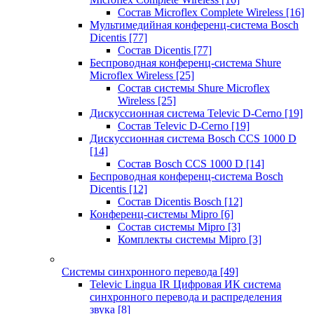
Состав Microflex Complete Wireless
[16]
Мультимедийная конференц-система Bosch
Dicentis
[77]
Состав Dicentis
[77]
Беспроводная конференц-система Shure
Microflex Wireless
[25]
Состав системы Shure Microflex
Wireless
[25]
Дискуссионная система Televic D-Cerno
[19]
Состав Televic D-Cerno
[19]
Дискуссионная система Bosch CCS 1000 D
[14]
Состав Bosch CCS 1000 D
[14]
Беспроводная конференц-система Bosch
Dicentis
[12]
Состав Dicentis Bosch
[12]
Конференц-системы Mipro
[6]
Состав системы Mipro
[3]
Комплекты системы Mipro
[3]
Системы синхронного перевода
[49]
Televic Lingua IR Цифровая ИК система
синхронного перевода и распределения
звука
[8]