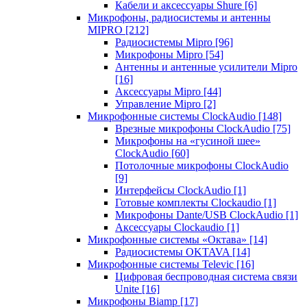
Кабели и аксессуары Shure
[6]
Микрофоны, радиосистемы и антенны
MIPRO
[212]
Радиосистемы Mipro
[96]
Микрофоны Mipro
[54]
Антенны и антенные усилители Mipro
[16]
Аксессуары Mipro
[44]
Управление Mipro
[2]
Микрофонные системы ClockAudio
[148]
Врезные микрофоны ClockAudio
[75]
Микрофоны на «гусиной шее»
ClockAudio
[60]
Потолочные микрофоны ClockAudio
[9]
Интерфейсы ClockAudio
[1]
Готовые комплекты Clockaudio
[1]
Микрофоны Dante/USB ClockAudio
[1]
Аксессуары Clockaudio
[1]
Микрофонные системы «Октава»
[14]
Радиосистемы OKTAVA
[14]
Микрофонные системы Televic
[16]
Цифровая беспроводная система связи
Unite
[16]
Микрофоны Biamp
[17]