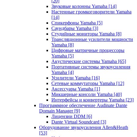
[20]
Звуковые колонны Yamaha
[14]
Настенные громкоговорители Yamaha
[14]
Спикерфоны Yamaha
[5]
Саундбары Yamaha
[3]
Студийные мониторы Yamaha
[8]
Трансляционные усилители мощности
Yamaha
[8]
Цифровые матричные процессоры
Yamaha
[5]
Акустические системы Yamaha
[65]
Портативные системы звукоусиления
Yamaha
[4]
Усилители Yamaha
[16]
Сетевые коммутаторы Yamaha
[12]
Аксессуары Yamaha
[1]
Микшерные консоли Yamaha
[40]
Интерфейсы и конвертеры Yamaha
[23]
Программное обеспечение Audinate Dante
Domain Manager
[9]
Лицензии DDM
[6]
Dante Virtual Soundcard
[3]
Оборудование звукоусиления Allen&Heath
[53]