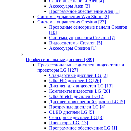
Сенсорные панели Aten
[4]
Аксессуары Aten
[3]
Программное обеспечение Aten
[1]
Системы управления WyreStorm
[2]
Системы управления Crestron
[23]
Проводные сенсорные панели Crestron
[10]
Системы управления Crestron
[7]
Видеосистемы Crestron
[5]
Аксессуары Crestron
[1]
Профессиональные дисплеи
[389]
Профессиональные дисплеи, видеостены и
проекторы LG
[127]
Стандартные дисплеи LG
[2]
Ultra HD дисплеи LG
[26]
Дисплеи для видеостен LG
[13]
Комплекты видеостен LG
[28]
Ultra Stretch дисплеи LG
[2]
Дисплеи повышенной яркости LG
[5]
Прозрачные дисплеи LG
[4]
OLED дисплеи LG
[5]
Сенсорные дисплеи LG
[3]
Проекторы LG
[13]
Программное обеспечение LG
[1]