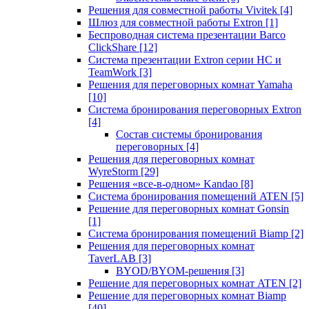
Решения для совместной работы Vivitek
[4]
Шлюз для совместной работы Extron
[1]
Беспроводная система презентации Barco
ClickShare
[12]
Система презентации Extron серии HC и
TeamWork
[3]
Решения для переговорных комнат Yamaha
[10]
Система бронирования переговорных Extron
[4]
Состав системы бронирования
переговорных
[4]
Решения для переговорных комнат
WyreStorm
[29]
Решения «все-в-одном» Kandao
[8]
Система бронирования помещений ATEN
[5]
Решение для переговорных комнат Gonsin
[1]
Система бронирования помещений Biamp
[2]
Решения для переговорных комнат
TaverLAB
[3]
BYOD/BYOM-решения
[3]
Решение для переговорных комнат ATEN
[2]
Решение для переговорных комнат Biamp
[40]