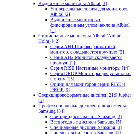
Выдвижные мониторы Albiral
[3]
Универсальные лифты для мониторов
Albiral
[2]
Выдвижные мониторы с
фиксированным углом наклона Albiral
[1]
Стационарные мониторы Albiral (Arthur
Holm)
[42]
Серия AH1 Широкоформатный
монитор, складывается вручную
[2]
Серия AH2 Монитор складывается
вручную
[2]
Серия RISE Настенные мониторы
[14]
Серия DROP Мониторы для установки
в стену
[15]
Опции для мониторов серии RISE и
DROP
[9]
Сверхширокоформатные дисплеи 21:9 Jupiter
[5]
Профессиональные дисплеи и видеостены
Samsung
[54]
Светодиодные экраны Samsung
[3]
Всепогодные дисплеи Samsung
[5]
Специальные дисплеи Samsung
[3]
Панели для видеостен Samsung
[7]