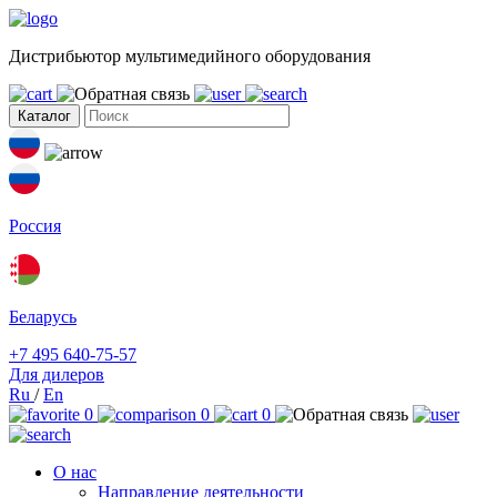
Дистрибьютор мультимедийного оборудования
Каталог
Россия
Беларусь
+7 495 640-75-57
Для дилеров
Ru
/
En
0
0
0
О нас
Направление деятельности