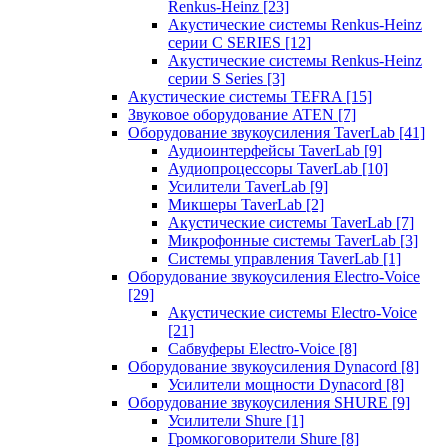
Renkus-Heinz
[23]
Акустические системы Renkus-Heinz
серии C SERIES
[12]
Акустические системы Renkus-Heinz
серии S Series
[3]
Акустические системы TEFRA
[15]
Звуковое оборудование ATEN
[7]
Оборудование звукоусиления TaverLab
[41]
Аудиоинтерфейсы TaverLab
[9]
Аудиопроцессоры TaverLab
[10]
Усилители TaverLab
[9]
Микшеры TaverLab
[2]
Акустические системы TaverLab
[7]
Микрофонные системы TaverLab
[3]
Системы управления TaverLab
[1]
Оборудование звукоусиления Electro-Voice
[29]
Акустические системы Electro-Voice
[21]
Сабвуферы Electro-Voice
[8]
Оборудование звукоусиления Dynacord
[8]
Усилители мощности Dynacord
[8]
Оборудование звукоусиления SHURE
[9]
Усилители Shure
[1]
Громкоговорители Shure
[8]