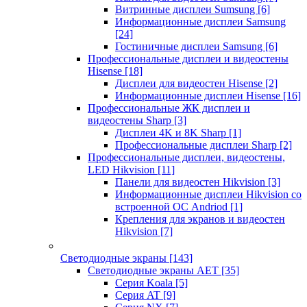
Витринные дисплеи Sumsung
[6]
Информационные дисплеи Samsung
[24]
Гостиничные дисплеи Samsung
[6]
Профессиональные дисплеи и видеостены
Hisense
[18]
Дисплеи для видеостен Hisense
[2]
Информационные дисплеи Hisense
[16]
Профессиональные ЖК дисплеи и
видеостены Sharp
[3]
Дисплеи 4K и 8K Sharp
[1]
Профессиональные дисплеи Sharp
[2]
Профессиональные дисплеи, видеостены,
LED Hikvision
[11]
Панели для видеостен Hikvision
[3]
Информационные дисплеи Hikvision со
встроенной ОС Andriod
[1]
Крепления для экранов и видеостен
Hikvision
[7]
Светодиодные экраны
[143]
Светодиодные экраны AET
[35]
Cерия Koala
[5]
Серия AT
[9]