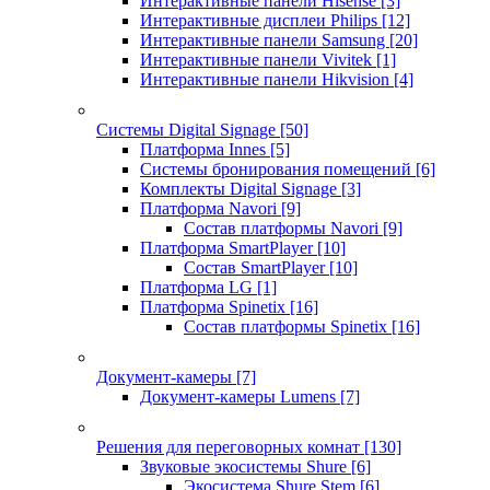
Интерактивные панели Hisense
[3]
Интерактивные дисплеи Philips
[12]
Интерактивные панели Samsung
[20]
Интерактивные панели Vivitek
[1]
Интерактивные панели Hikvision
[4]
Системы Digital Signage
[50]
Платформа Innes
[5]
Системы бронирования помещений
[6]
Комплекты Digital Signage
[3]
Платформа Navori
[9]
Состав платформы Navori
[9]
Платформа SmartPlayer
[10]
Состав SmartPlayer
[10]
Платформа LG
[1]
Платформа Spinetix
[16]
Состав платформы Spinetix
[16]
Документ-камеры
[7]
Документ-камеры Lumens
[7]
Решения для переговорных комнат
[130]
Звуковые экосистемы Shure
[6]
Экосистема Shure Stem
[6]