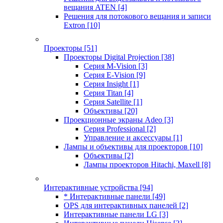
вещания ATEN
[4]
Решения для потокового вещания и записи
Extron
[10]
Проекторы
[51]
Проекторы Digital Projection
[38]
Серия M-Vision
[3]
Серия E-Vision
[9]
Серия Insight
[1]
Серия Titan
[4]
Серия Satellite
[1]
Объективы
[20]
Проекционные экраны Adeo
[3]
Серия Professional
[2]
Управление и аксессуары
[1]
Лампы и объективы для проекторов
[10]
Объективы
[2]
Лампы проекторов Hitachi, Maxell
[8]
Интерактивные устройства
[94]
* Интерактивные панели
[49]
OPS для интерактивных панелей
[2]
Интерактивные панели LG
[3]