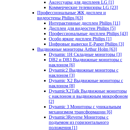
Аксессуары для дисплеев LG
[1]
Коммерческие телевизоры LG
[23]
Профессиональные ЖК дисплеи и
видеостены Philips
[63]
Интерактивные дисплеи Philips
[11]
Дисплеи для видеостен Philips
[5]
Профессиональные дисплеи Philips
[43]
Особо яркие дисплеи Philips
[1]
Цифровые вывески E-Paper Philips
[3]
Выдвижные мониторы Arthur Holm
[63]
Dynamic 1Н Складные мониторы
[3]
DB2 и DB3 Выдвижные мониторы с
наклоном
[6]
Dynamic2 Выдвижные мониторы с
наклоном
[3]
Dynamic X2 Выдвижные мониторы с
наклоном
[8]
DynamicX2Talk Выдвижные мониторы
с наклоном и выдвижным микрофоном
[2]
Dynamic 3 Мониторы с уникальным
механизмом трансформации
[6]
Dynamic3Reverse Мониторы с
подъемом из горизонтального
положения
[1]