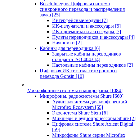
Bosch Integrus Цифровая система
синхронного перевода и распределения
звука
[25]
Интерфейсные модули
[7]
ИК-излучатели и аксессуары
[5]
ИК-приемники и аксессуары
[7]
Пульты переводчиков и аксессуары
[4]
Наушники
[2]
Кабины для переводчика
[6]
Закрытые кабины переводчиков
стандарта ISO 4043
[4]
Настольные кабины переводчиков
[2]
Цифровая ИК система синхронного
перевода Gonsin
[10]
Микрофонные системы и микрофоны
[1084]
Микрофоны, радиосистемы Shure
[660]
Аудиоэкосистема для конференций
Microflex Ecosystem
[55]
Экосистема Shure Stem
[6]
Микшеры и аудиопроцессоры Shure
[2]
Цифровая система Shure Axient Digital
[59]
Микрофоны Shure серии Microflex