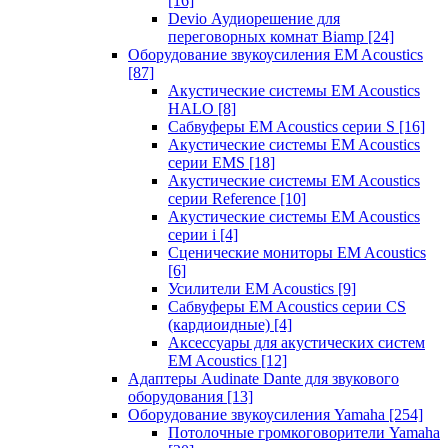
[16]
Devio Аудиорешение для
переговорных комнат Biamp
[24]
Оборудование звукоусиления EM Acoustics
[87]
Акустические системы EM Acoustics
HALO
[8]
Сабвуферы EM Acoustics серии S
[16]
Акустические системы EM Acoustics
серии EMS
[18]
Акустические системы EM Acoustics
серии Reference
[10]
Акустические системы EM Acoustics
серии i
[4]
Сценические мониторы EM Acoustics
[6]
Усилители EM Acoustics
[9]
Сабвуферы EM Acoustics серии CS
(кардиоидные)
[4]
Аксессуары для акустических систем
EM Acoustics
[12]
Адаптеры Audinate Dante для звукового
оборудования
[13]
Оборудование звукоусиления Yamaha
[254]
Потолочные громкоговорители Yamaha