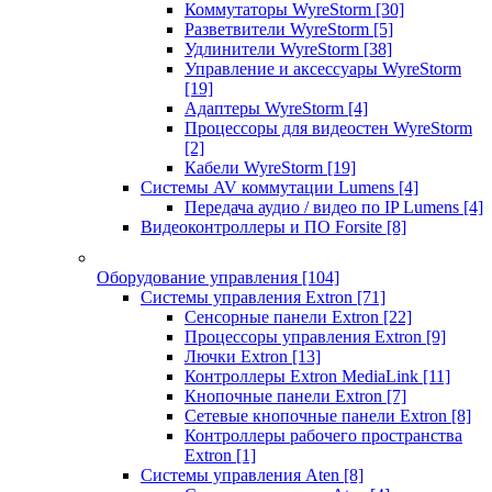
Коммутаторы WyreStorm
[30]
Разветвители WyreStorm
[5]
Удлинители WyreStorm
[38]
Управление и аксессуары WyreStorm
[19]
Адаптеры WyreStorm
[4]
Процессоры для видеостен WyreStorm
[2]
Кабели WyreStorm
[19]
Системы AV коммутации Lumens
[4]
Передача аудио / видео по IP Lumens
[4]
Видеоконтроллеры и ПО Forsite
[8]
Оборудование управления
[104]
Системы управления Extron
[71]
Сенсорные панели Extron
[22]
Процессоры управления Extron
[9]
Лючки Extron
[13]
Контроллеры Extron MediaLink
[11]
Кнопочные панели Extron
[7]
Сетевые кнопочные панели Extron
[8]
Контроллеры рабочего пространства
Extron
[1]
Системы управления Aten
[8]