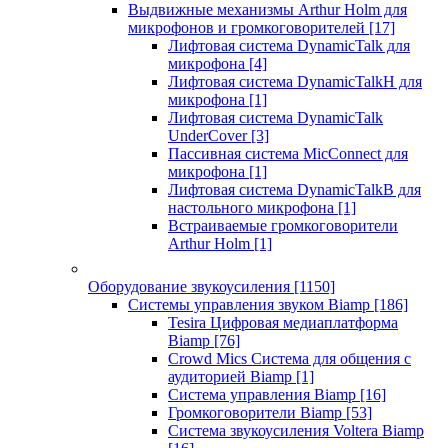
Выдвижные механизмы Arthur Holm для
микрофонов и громкоговорителей
[17]
Лифтовая система DynamicTalk для
микрофона
[4]
Лифтовая система DynamicTalkH для
микрофона
[1]
Лифтовая система DynamicTalk
UnderCover
[3]
Пассивная система MicConnect для
микрофона
[1]
Лифтовая система DynamicTalkB для
настольного микрофона
[1]
Встраиваемые громкоговорители
Arthur Holm
[1]
Оборудование звукоусиления
[1150]
Системы управления звуком Biamp
[186]
Tesira Цифровая медиаплатформа
Biamp
[76]
Crowd Mics Система для общения с
аудиторией Biamp
[1]
Система управления Biamp
[16]
Громкоговорители Biamp
[53]
Система звукоусиления Voltera Biamp