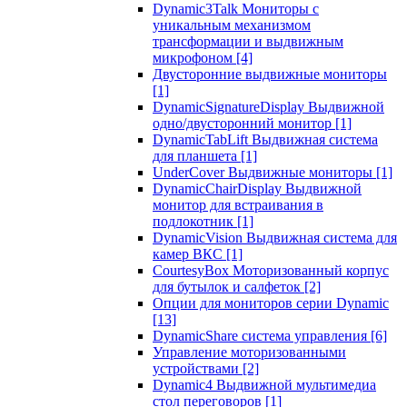
Dynamic3Talk Мониторы с
уникальным механизмом
трансформации и выдвижным
микрофоном
[4]
Двусторонние выдвижные мониторы
[1]
DynamicSignatureDisplay Выдвижной
одно/двусторонний монитор
[1]
DynamicTabLift Выдвижная система
для планшета
[1]
UnderCover Выдвижные мониторы
[1]
DynamicChairDisplay Выдвижной
монитор для встраивания в
подлокотник
[1]
DynamicVision Выдвижная система для
камер ВКС
[1]
CourtesyBox Моторизованный корпус
для бутылок и салфеток
[2]
Опции для мониторов серии Dynamic
[13]
DynamicShare система управления
[6]
Управление моторизованными
устройствами
[2]
Dynamic4 Выдвижной мультимедиа
стол переговоров
[1]