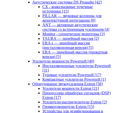
Акустические системы DS Proaudio
[42]
CX - коаксиальные точечные
источники
[15]
PILLAR — звуковые колонны для
архитектурной интеграции
[8]
ANT — активные акустические
системы со встроенным усилением
[4]
Monitor - сценические мониторы
[3]
TAURA — линейный массив
[2]
ERA-i — линейный массив
(инсталляционная версия)
[5]
ERA — линейный массив (прокатная
версия)
[5]
Усилители мощности Powersoft
[49]
Инсталляционные усилители Powersoft
[31]
Туровые усилители Powersoft
[17]
Компактные усилители Powersoft
[1]
Оборудование звукоусиления Extron
[58]
Усилители мощности Extron
[21]
Процессоры обработки сигналов (DSP)
Extron
[17]
Усилители-распределители Extron
[2]
Громкоговорители Extron
[15]
Устройства для деэмбедирования и