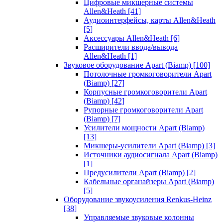
Цифровые микшерные системы
Allen&Heath
[41]
Аудиоинтерфейсы, карты Allen&Heath
[5]
Аксессуары Allen&Heath
[6]
Расширители ввода/вывода
Allen&Heath
[1]
Звуковое оборудование Apart (Biamp)
[100]
Потолочные громкоговорители Apart
(Biamp)
[27]
Корпусные громкоговорители Apart
(Biamp)
[42]
Рупорные громкоговорители Apart
(Biamp)
[7]
Усилители мощности Apart (Biamp)
[13]
Микшеры-усилители Apart (Biamp)
[3]
Источники аудиосигнала Apart (Biamp)
[1]
Предусилители Apart (Biamp)
[2]
Кабельные органайзеры Apart (Biamp)
[5]
Оборудование звукоусиления Renkus-Heinz
[38]
Управляемые звуковые колонны