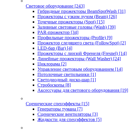
Световое оборудование
[243]
Гибридные прожекторы BeamSpotWash
[31]
Прожекторы с узким лучом (Beam)
[26]
Точечные прожекторы (Spot)
[15]
Заливные световые головы (Wash)
[39]
PAR-прожектор
[34]
Профильные прожекторы (Profile)
[9]
Прожектор следящего света (FollowSpot)
[2]
LED-бар (Bar)
[4]
Прожекторы с линзой Френеля (Fresnel)
[14]
Линейные прожекторы (Wall Washer)
[24]
Циклорама
[2]
Управление световым оборудованием
[14]
Потолочные светильники
[1]
Светодиодный диско-шар
[1]
Стробоскопы
[8]
Аксессуары для светового оборудования
[19]
Сценические спецэффекты
[15]
Генераторы тумана
[7]
Сценические вентиляторы
[3]
Жидкости для спецэффектов
[5]