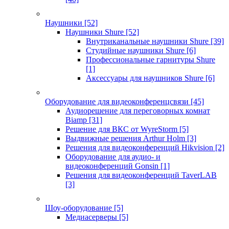
Наушники
[52]
Наушники Shure
[52]
Внутриканальные наушники Shure
[39]
Студийные наушники Shure
[6]
Профессиональные гарнитуры Shure
[1]
Аксессуары для наушников Shure
[6]
Оборудование для видеоконференцсвязи
[45]
Аудиорешение для переговорных комнат
Biamp
[31]
Решение для ВКС от WyreStorm
[5]
Выдвижные решения Arthur Holm
[3]
Решения для видеоконференций Hikvision
[2]
Оборудование для аудио- и
видеоконференций Gonsin
[1]
Решения для видеоконференций TaverLAB
[3]
Шоу-оборудование
[5]
Медиасерверы
[5]