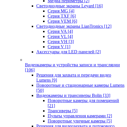
Медиа периметры
[2]
Светодиодные экраны Leyard
[16]
Серия MG
[4]
Серия TXF
[6]
Серия VEM
[6]
Светодиодные экраны LianTronics
[12]
Серия VA
[4]
Серия VL
[4]
Серия VH
[3]
Серия V
[1]
Аксессуары для LED панелей
[2]
Видеокамеры и устройства записи и трансляции
[106]
Решения для захвата и передачи видео
Lumens
[9]
Поворотные и стационарные камеры Lumens
[50]
Видеокамеры и трансиверы Bolin
[33]
Поворотные камеры для помещений
[21]
Трансиверы
[5]
Пульты управления камерами
[2]
Поворотные уличные камеры
[5]
Решения для видеозахвата и потокового