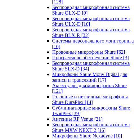
[128]
Беспроводная микрофонная система
Shure QLX-D
[9]
Беспроводная микрофонная система
Shure ULX-D
[10]
Беспроводная микрофонная система
Shure BLX-R
[32]
Системы персонального мониторинга
[16]
Проводные микрофоны Shure
[62]
Программное обеспечение Shure
[3]
Беспроводная микрофонная система
Shure SLX-D
[34]
Микрофоны Shure Motiv Digital для
записи и трансляций
[17]
Аксессуары для микрофонов Shure
[121]
Головные и петличные микрофоны
Shure DuraPlex
[14]
Субминиатюрные микрофоны Shure
TwinPlex
[39]
Антенны RF Venue
[21]
Беспроводная микрофонная система
Shure MXW NEXT 2
[16]
Микрофоны Shure Nexadyne
[10]