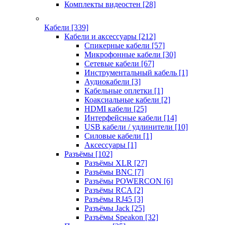
Комплекты видеостен
[28]
Кабели
[339]
Кабели и аксессуары
[212]
Спикерные кабели
[57]
Микрофонные кабели
[30]
Сетевые кабели
[67]
Инструментальный кабель
[1]
Аудиокабели
[3]
Кабельные оплетки
[1]
Коаксиальные кабели
[2]
HDMI кабели
[25]
Интерфейсные кабели
[14]
USB кабели / удлинители
[10]
Силовые кабели
[1]
Аксессуары
[1]
Разъёмы
[102]
Разъёмы XLR
[27]
Разъёмы BNC
[7]
Разъёмы POWERCON
[6]
Разъёмы RCA
[2]
Разъёмы RJ45
[3]
Разъёмы Jack
[25]
Разъёмы Speakon
[32]