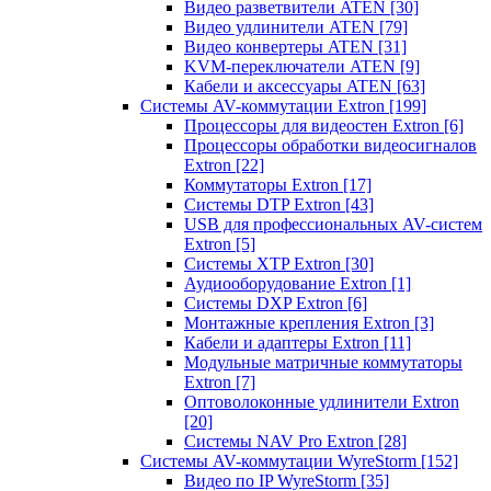
Видео разветвители ATEN
[30]
Видео удлинители ATEN
[79]
Видео конвертеры ATEN
[31]
KVM-переключатели ATEN
[9]
Кабели и аксессуары ATEN
[63]
Системы AV-коммутации Extron
[199]
Процессоры для видеостен Extron
[6]
Процессоры обработки видеосигналов
Extron
[22]
Коммутаторы Extron
[17]
Системы DTP Extron
[43]
USB для профессиональных AV-систем
Extron
[5]
Системы XTP Extron
[30]
Аудиооборудование Extron
[1]
Системы DXP Extron
[6]
Монтажные крепления Extron
[3]
Кабели и адаптеры Extron
[11]
Модульные матричные коммутаторы
Extron
[7]
Оптоволоконные удлинители Extron
[20]
Системы NAV Pro Extron
[28]
Системы AV-коммутации WyreStorm
[152]
Видео по IP WyreStorm
[35]