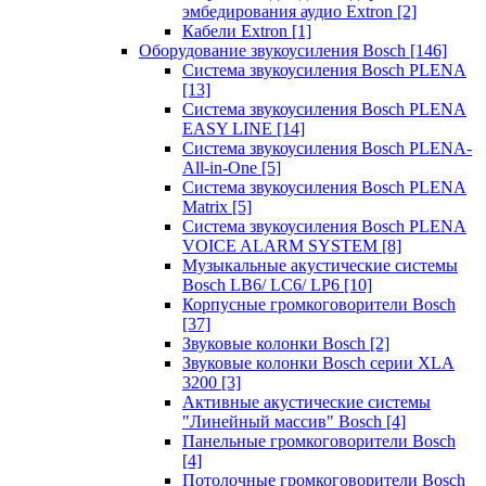
эмбедирования аудио Extron
[2]
Кабели Extron
[1]
Оборудование звукоусиления Bosch
[146]
Система звукоусиления Bosch PLENA
[13]
Система звукоусиления Bosch PLENA
EASY LINE
[14]
Система звукоусиления Bosch PLENA-
All-in-One
[5]
Система звукоусиления Bosch PLENA
Matrix
[5]
Система звукоусиления Bosch PLENA
VOICE ALARM SYSTEM
[8]
Музыкальные акустические системы
Bosch LB6/ LC6/ LP6
[10]
Корпусные громкоговорители Bosch
[37]
Звуковые колонки Bosch
[2]
Звуковые колонки Bosch серии XLA
3200
[3]
Активные акустические системы
"Линейный массив" Bosch
[4]
Панельные громкоговорители Bosch
[4]
Потолочные громкоговорители Bosch