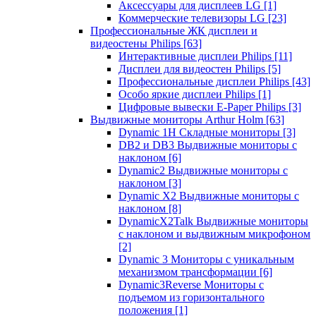
Аксессуары для дисплеев LG
[1]
Коммерческие телевизоры LG
[23]
Профессиональные ЖК дисплеи и
видеостены Philips
[63]
Интерактивные дисплеи Philips
[11]
Дисплеи для видеостен Philips
[5]
Профессиональные дисплеи Philips
[43]
Особо яркие дисплеи Philips
[1]
Цифровые вывески E-Paper Philips
[3]
Выдвижные мониторы Arthur Holm
[63]
Dynamic 1Н Складные мониторы
[3]
DB2 и DB3 Выдвижные мониторы с
наклоном
[6]
Dynamic2 Выдвижные мониторы с
наклоном
[3]
Dynamic X2 Выдвижные мониторы с
наклоном
[8]
DynamicX2Talk Выдвижные мониторы
с наклоном и выдвижным микрофоном
[2]
Dynamic 3 Мониторы с уникальным
механизмом трансформации
[6]
Dynamic3Reverse Мониторы с
подъемом из горизонтального
положения
[1]