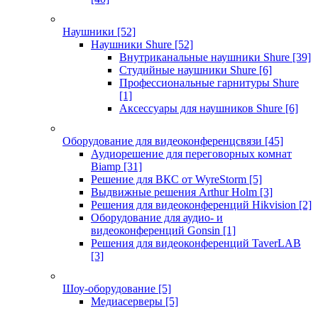
Наушники
[52]
Наушники Shure
[52]
Внутриканальные наушники Shure
[39]
Студийные наушники Shure
[6]
Профессиональные гарнитуры Shure
[1]
Аксессуары для наушников Shure
[6]
Оборудование для видеоконференцсвязи
[45]
Аудиорешение для переговорных комнат
Biamp
[31]
Решение для ВКС от WyreStorm
[5]
Выдвижные решения Arthur Holm
[3]
Решения для видеоконференций Hikvision
[2]
Оборудование для аудио- и
видеоконференций Gonsin
[1]
Решения для видеоконференций TaverLAB
[3]
Шоу-оборудование
[5]
Медиасерверы
[5]