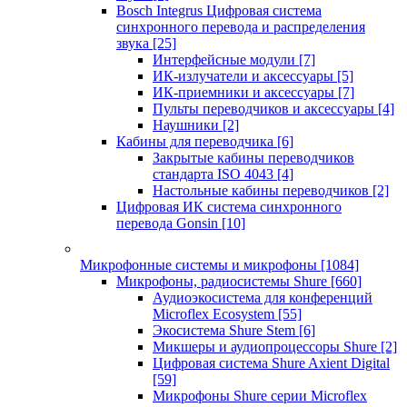
Bosch Integrus Цифровая система
синхронного перевода и распределения
звука
[25]
Интерфейсные модули
[7]
ИК-излучатели и аксессуары
[5]
ИК-приемники и аксессуары
[7]
Пульты переводчиков и аксессуары
[4]
Наушники
[2]
Кабины для переводчика
[6]
Закрытые кабины переводчиков
стандарта ISO 4043
[4]
Настольные кабины переводчиков
[2]
Цифровая ИК система синхронного
перевода Gonsin
[10]
Микрофонные системы и микрофоны
[1084]
Микрофоны, радиосистемы Shure
[660]
Аудиоэкосистема для конференций
Microflex Ecosystem
[55]
Экосистема Shure Stem
[6]
Микшеры и аудиопроцессоры Shure
[2]
Цифровая система Shure Axient Digital
[59]
Микрофоны Shure серии Microflex