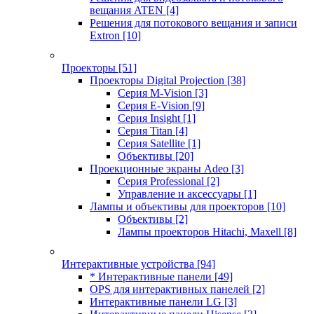
вещания ATEN
[4]
Решения для потокового вещания и записи
Extron
[10]
Проекторы
[51]
Проекторы Digital Projection
[38]
Серия M-Vision
[3]
Серия E-Vision
[9]
Серия Insight
[1]
Серия Titan
[4]
Серия Satellite
[1]
Объективы
[20]
Проекционные экраны Adeo
[3]
Серия Professional
[2]
Управление и аксессуары
[1]
Лампы и объективы для проекторов
[10]
Объективы
[2]
Лампы проекторов Hitachi, Maxell
[8]
Интерактивные устройства
[94]
* Интерактивные панели
[49]
OPS для интерактивных панелей
[2]
Интерактивные панели LG
[3]