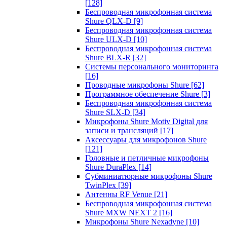
[128]
Беспроводная микрофонная система
Shure QLX-D
[9]
Беспроводная микрофонная система
Shure ULX-D
[10]
Беспроводная микрофонная система
Shure BLX-R
[32]
Системы персонального мониторинга
[16]
Проводные микрофоны Shure
[62]
Программное обеспечение Shure
[3]
Беспроводная микрофонная система
Shure SLX-D
[34]
Микрофоны Shure Motiv Digital для
записи и трансляций
[17]
Аксессуары для микрофонов Shure
[121]
Головные и петличные микрофоны
Shure DuraPlex
[14]
Субминиатюрные микрофоны Shure
TwinPlex
[39]
Антенны RF Venue
[21]
Беспроводная микрофонная система
Shure MXW NEXT 2
[16]
Микрофоны Shure Nexadyne
[10]