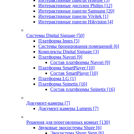
Интерактивные панели Hisense
[3]
Интерактивные дисплеи Philips
[12]
Интерактивные панели Samsung
[20]
Интерактивные панели Vivitek
[1]
Интерактивные панели Hikvision
[4]
Системы Digital Signage
[50]
Платформа Innes
[5]
Системы бронирования помещений
[6]
Комплекты Digital Signage
[3]
Платформа Navori
[9]
Состав платформы Navori
[9]
Платформа SmartPlayer
[10]
Состав SmartPlayer
[10]
Платформа LG
[1]
Платформа Spinetix
[16]
Состав платформы Spinetix
[16]
Документ-камеры
[7]
Документ-камеры Lumens
[7]
Решения для переговорных комнат
[130]
Звуковые экосистемы Shure
[6]
Экосистема Shure Stem
[6]