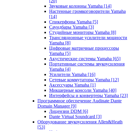
[20]
Звуковые колонны Yamaha
[14]
Настенные громкоговорители Yamaha
[14]
Спикерфоны Yamaha
[5]
Саундбары Yamaha
[3]
Студийные мониторы Yamaha
[8]
Трансляционные усилители мощности
Yamaha
[8]
Цифровые матричные процессоры
Yamaha
[5]
Акустические системы Yamaha
[65]
Портативные системы звукоусиления
Yamaha
[4]
Усилители Yamaha
[16]
Сетевые коммутаторы Yamaha
[12]
Аксессуары Yamaha
[1]
Микшерные консоли Yamaha
[40]
Интерфейсы и конвертеры Yamaha
[23]
Программное обеспечение Audinate Dante
Domain Manager
[9]
Лицензии DDM
[6]
Dante Virtual Soundcard
[3]
Оборудование звукоусиления Allen&Heath
[53]