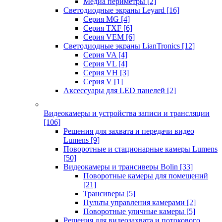
Медиа периметры
[2]
Светодиодные экраны Leyard
[16]
Серия MG
[4]
Серия TXF
[6]
Серия VEM
[6]
Светодиодные экраны LianTronics
[12]
Серия VA
[4]
Серия VL
[4]
Серия VH
[3]
Серия V
[1]
Аксессуары для LED панелей
[2]
Видеокамеры и устройства записи и трансляции
[106]
Решения для захвата и передачи видео
Lumens
[9]
Поворотные и стационарные камеры Lumens
[50]
Видеокамеры и трансиверы Bolin
[33]
Поворотные камеры для помещений
[21]
Трансиверы
[5]
Пульты управления камерами
[2]
Поворотные уличные камеры
[5]
Решения для видеозахвата и потокового