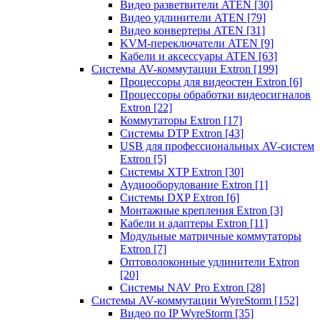
Видео разветвители ATEN
[30]
Видео удлинители ATEN
[79]
Видео конвертеры ATEN
[31]
KVM-переключатели ATEN
[9]
Кабели и аксессуары ATEN
[63]
Системы AV-коммутации Extron
[199]
Процессоры для видеостен Extron
[6]
Процессоры обработки видеосигналов
Extron
[22]
Коммутаторы Extron
[17]
Системы DTP Extron
[43]
USB для профессиональных AV-систем
Extron
[5]
Системы XTP Extron
[30]
Аудиооборудование Extron
[1]
Системы DXP Extron
[6]
Монтажные крепления Extron
[3]
Кабели и адаптеры Extron
[11]
Модульные матричные коммутаторы
Extron
[7]
Оптоволоконные удлинители Extron
[20]
Системы NAV Pro Extron
[28]
Системы AV-коммутации WyreStorm
[152]
Видео по IP WyreStorm
[35]