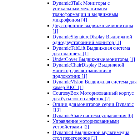
Dynamic3Talk Мониторы с
уникальным механизмом
трансформации и выдвижным
микрофоном
[4]
Двусторонние выдвижные мониторы
[1]
DynamicSignatureDisplay Выдвижной
одно/двусторонний монитор
[1]
DynamicTabLift Выдвижная система
для планшета
[1]
UnderCover Выдвижные мониторы
[1]
DynamicChairDisplay Выдвижной
монитор для встраивания в
подлокотник
[1]
DynamicVision Выдвижная система для
камер ВКС
[1]
CourtesyBox Моторизованный корпус
для бутылок и салфеток
[2]
Опции для мониторов серии Dynamic
[13]
DynamicShare система управления
[6]
Управление моторизованными
устройствами
[2]
Dynamic4 Выдвижной мультимедиа
стол переговоров
[1]