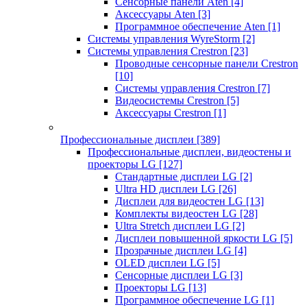
Сенсорные панели Aten
[4]
Аксессуары Aten
[3]
Программное обеспечение Aten
[1]
Системы управления WyreStorm
[2]
Системы управления Crestron
[23]
Проводные сенсорные панели Crestron
[10]
Системы управления Crestron
[7]
Видеосистемы Crestron
[5]
Аксессуары Crestron
[1]
Профессиональные дисплеи
[389]
Профессиональные дисплеи, видеостены и
проекторы LG
[127]
Стандартные дисплеи LG
[2]
Ultra HD дисплеи LG
[26]
Дисплеи для видеостен LG
[13]
Комплекты видеостен LG
[28]
Ultra Stretch дисплеи LG
[2]
Дисплеи повышенной яркости LG
[5]
Прозрачные дисплеи LG
[4]
OLED дисплеи LG
[5]
Сенсорные дисплеи LG
[3]
Проекторы LG
[13]
Программное обеспечение LG
[1]