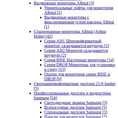
Выдвижные мониторы Albiral
[3]
Универсальные лифты для мониторов
Albiral
[2]
Выдвижные мониторы с
фиксированным углом наклона Albiral
[1]
Стационарные мониторы Albiral (Arthur
Holm)
[42]
Серия AH1 Широкоформатный
монитор, складывается вручную
[2]
Серия AH2 Монитор складывается
вручную
[2]
Серия RISE Настенные мониторы
[14]
Серия DROP Мониторы для установки
в стену
[15]
Опции для мониторов серии RISE и
DROP
[9]
Сверхширокоформатные дисплеи 21:9 Jupiter
[5]
Профессиональные дисплеи и видеостены
Samsung
[54]
Светодиодные экраны Samsung
[3]
Всепогодные дисплеи Samsung
[5]
Специальные дисплеи Samsung
[3]
Панели для видеостен Samsung
[7]