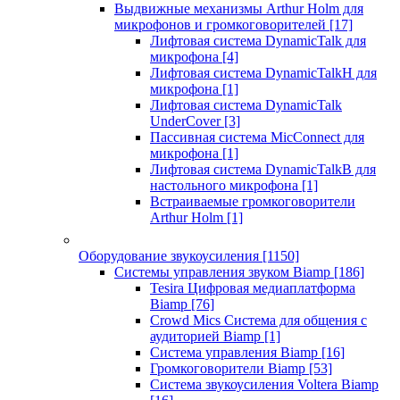
Выдвижные механизмы Arthur Holm для
микрофонов и громкоговорителей
[17]
Лифтовая система DynamicTalk для
микрофона
[4]
Лифтовая система DynamicTalkH для
микрофона
[1]
Лифтовая система DynamicTalk
UnderCover
[3]
Пассивная система MicConnect для
микрофона
[1]
Лифтовая система DynamicTalkB для
настольного микрофона
[1]
Встраиваемые громкоговорители
Arthur Holm
[1]
Оборудование звукоусиления
[1150]
Системы управления звуком Biamp
[186]
Tesira Цифровая медиаплатформа
Biamp
[76]
Crowd Mics Система для общения с
аудиторией Biamp
[1]
Система управления Biamp
[16]
Громкоговорители Biamp
[53]
Система звукоусиления Voltera Biamp