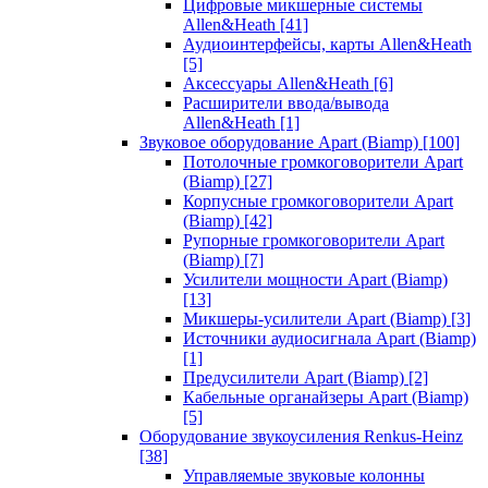
Цифровые микшерные системы
Allen&Heath
[41]
Аудиоинтерфейсы, карты Allen&Heath
[5]
Аксессуары Allen&Heath
[6]
Расширители ввода/вывода
Allen&Heath
[1]
Звуковое оборудование Apart (Biamp)
[100]
Потолочные громкоговорители Apart
(Biamp)
[27]
Корпусные громкоговорители Apart
(Biamp)
[42]
Рупорные громкоговорители Apart
(Biamp)
[7]
Усилители мощности Apart (Biamp)
[13]
Микшеры-усилители Apart (Biamp)
[3]
Источники аудиосигнала Apart (Biamp)
[1]
Предусилители Apart (Biamp)
[2]
Кабельные органайзеры Apart (Biamp)
[5]
Оборудование звукоусиления Renkus-Heinz
[38]
Управляемые звуковые колонны