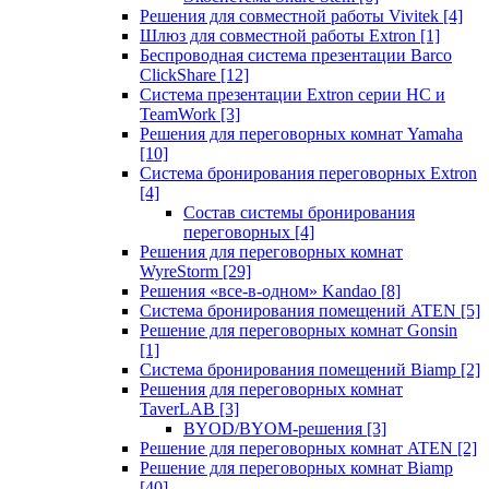
Решения для совместной работы Vivitek
[4]
Шлюз для совместной работы Extron
[1]
Беспроводная система презентации Barco
ClickShare
[12]
Система презентации Extron серии HC и
TeamWork
[3]
Решения для переговорных комнат Yamaha
[10]
Система бронирования переговорных Extron
[4]
Состав системы бронирования
переговорных
[4]
Решения для переговорных комнат
WyreStorm
[29]
Решения «все-в-одном» Kandao
[8]
Система бронирования помещений ATEN
[5]
Решение для переговорных комнат Gonsin
[1]
Система бронирования помещений Biamp
[2]
Решения для переговорных комнат
TaverLAB
[3]
BYOD/BYOM-решения
[3]
Решение для переговорных комнат ATEN
[2]
Решение для переговорных комнат Biamp
[40]