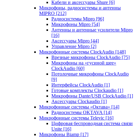
Кабели и аксессуары Shure
[6]
Микрофоны, радиосистемы и антенны
MIPRO
[212]
Радиосистемы Mipro
[96]
Микрофоны Mipro
[54]
Антенны и антенные усилители Mipro
[16]
Аксессуары Mipro
[44]
Управление Mipro
[2]
Микрофонные системы ClockAudio
[148]
Врезные микрофоны ClockAudio
[75]
Микрофоны на «гусиной шее»
ClockAudio
[60]
Потолочные микрофоны ClockAudio
[9]
Интерфейсы ClockAudio
[1]
Готовые комплекты Clockaudio
[1]
Микрофоны Dante/USB ClockAudio
[1]
Аксессуары Clockaudio
[1]
Микрофонные системы «Октава»
[14]
Радиосистемы OKTAVA
[14]
Микрофонные системы Televic
[16]
Цифровая беспроводная система связи
Unite
[16]
Микрофоны Biamp
[17]