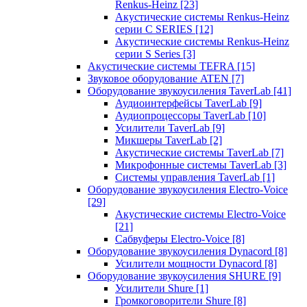
Renkus-Heinz
[23]
Акустические системы Renkus-Heinz
серии C SERIES
[12]
Акустические системы Renkus-Heinz
серии S Series
[3]
Акустические системы TEFRA
[15]
Звуковое оборудование ATEN
[7]
Оборудование звукоусиления TaverLab
[41]
Аудиоинтерфейсы TaverLab
[9]
Аудиопроцессоры TaverLab
[10]
Усилители TaverLab
[9]
Микшеры TaverLab
[2]
Акустические системы TaverLab
[7]
Микрофонные системы TaverLab
[3]
Системы управления TaverLab
[1]
Оборудование звукоусиления Electro-Voice
[29]
Акустические системы Electro-Voice
[21]
Сабвуферы Electro-Voice
[8]
Оборудование звукоусиления Dynacord
[8]
Усилители мощности Dynacord
[8]
Оборудование звукоусиления SHURE
[9]
Усилители Shure
[1]
Громкоговорители Shure
[8]