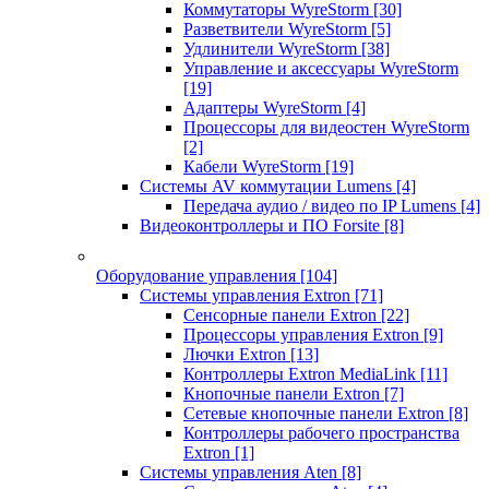
Коммутаторы WyreStorm
[30]
Разветвители WyreStorm
[5]
Удлинители WyreStorm
[38]
Управление и аксессуары WyreStorm
[19]
Адаптеры WyreStorm
[4]
Процессоры для видеостен WyreStorm
[2]
Кабели WyreStorm
[19]
Системы AV коммутации Lumens
[4]
Передача аудио / видео по IP Lumens
[4]
Видеоконтроллеры и ПО Forsite
[8]
Оборудование управления
[104]
Системы управления Extron
[71]
Сенсорные панели Extron
[22]
Процессоры управления Extron
[9]
Лючки Extron
[13]
Контроллеры Extron MediaLink
[11]
Кнопочные панели Extron
[7]
Сетевые кнопочные панели Extron
[8]
Контроллеры рабочего пространства
Extron
[1]
Системы управления Aten
[8]