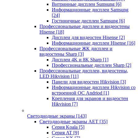
Витринные дисплеи Sumsung
[6]
Информационные дисплеи Samsung
[24]
Гостиничные дисплеи Samsung
[6]
Профессиональные дисплеи и видеостены
Hisense
[18]
Дисплеи для видеостен Hisense
[2]
Информационные дисплеи Hisense
[16]
Профессиональные ЖК дисплеи и
видеостены Sharp
[3]
Дисплеи 4K и 8K Sharp
[1]
Профессиональные дисплеи Sharp
[2]
Профессиональные дисплеи, видеостены,
LED Hikvision
[11]
Панели для видеостен Hikvision
[3]
Информационные дисплеи Hikvision со
встроенной ОС Andriod
[1]
Крепления для экранов и видеостен
Hikvision
[7]
Светодиодные экраны
[143]
Светодиодные экраны AET
[35]
Cерия Koala
[5]
Серия AT
[9]