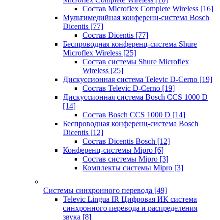
Состав Microflex Complete Wireless
[16]
Мультимедийная конференц-система Bosch
Dicentis
[77]
Состав Dicentis
[77]
Беспроводная конференц-система Shure
Microflex Wireless
[25]
Состав системы Shure Microflex
Wireless
[25]
Дискуссионная система Televic D-Cerno
[19]
Состав Televic D-Cerno
[19]
Дискуссионная система Bosch CCS 1000 D
[14]
Состав Bosch CCS 1000 D
[14]
Беспроводная конференц-система Bosch
Dicentis
[12]
Состав Dicentis Bosch
[12]
Конференц-системы Mipro
[6]
Состав системы Mipro
[3]
Комплекты системы Mipro
[3]
Системы синхронного перевода
[49]
Televic Lingua IR Цифровая ИК система
синхронного перевода и распределения
звука
[8]