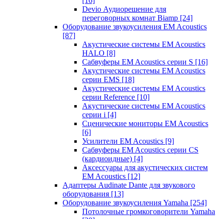
[16]
Devio Аудиорешение для
переговорных комнат Biamp
[24]
Оборудование звукоусиления EM Acoustics
[87]
Акустические системы EM Acoustics
HALO
[8]
Сабвуферы EM Acoustics серии S
[16]
Акустические системы EM Acoustics
серии EMS
[18]
Акустические системы EM Acoustics
серии Reference
[10]
Акустические системы EM Acoustics
серии i
[4]
Сценические мониторы EM Acoustics
[6]
Усилители EM Acoustics
[9]
Сабвуферы EM Acoustics серии CS
(кардиоидные)
[4]
Аксессуары для акустических систем
EM Acoustics
[12]
Адаптеры Audinate Dante для звукового
оборудования
[13]
Оборудование звукоусиления Yamaha
[254]
Потолочные громкоговорители Yamaha