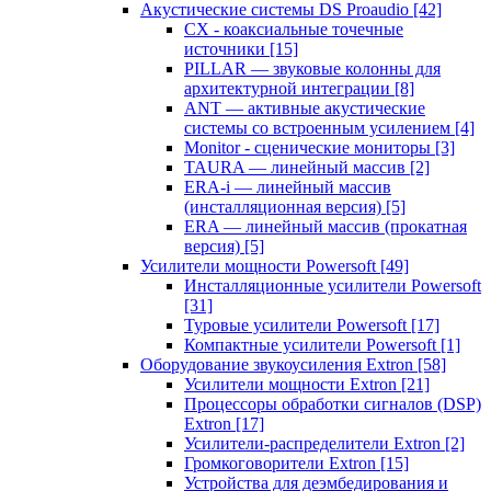
Акустические системы DS Proaudio
[42]
CX - коаксиальные точечные
источники
[15]
PILLAR — звуковые колонны для
архитектурной интеграции
[8]
ANT — активные акустические
системы со встроенным усилением
[4]
Monitor - сценические мониторы
[3]
TAURA — линейный массив
[2]
ERA-i — линейный массив
(инсталляционная версия)
[5]
ERA — линейный массив (прокатная
версия)
[5]
Усилители мощности Powersoft
[49]
Инсталляционные усилители Powersoft
[31]
Туровые усилители Powersoft
[17]
Компактные усилители Powersoft
[1]
Оборудование звукоусиления Extron
[58]
Усилители мощности Extron
[21]
Процессоры обработки сигналов (DSP)
Extron
[17]
Усилители-распределители Extron
[2]
Громкоговорители Extron
[15]
Устройства для деэмбедирования и