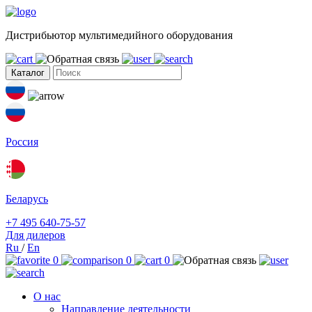
Дистрибьютор мультимедийного оборудования
Каталог
Россия
Беларусь
+7 495 640-75-57
Для дилеров
Ru
/
En
0
0
0
О нас
Направление деятельности