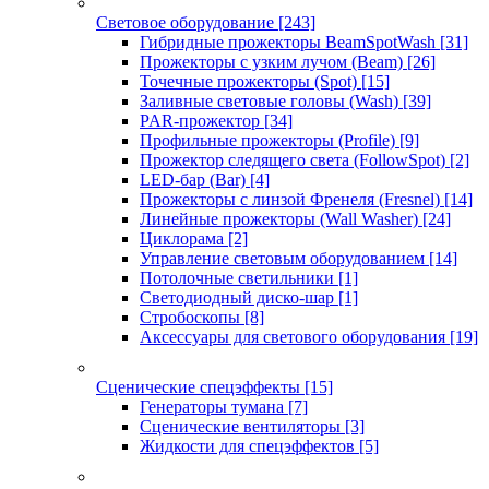
Световое оборудование
[243]
Гибридные прожекторы BeamSpotWash
[31]
Прожекторы с узким лучом (Beam)
[26]
Точечные прожекторы (Spot)
[15]
Заливные световые головы (Wash)
[39]
PAR-прожектор
[34]
Профильные прожекторы (Profile)
[9]
Прожектор следящего света (FollowSpot)
[2]
LED-бар (Bar)
[4]
Прожекторы с линзой Френеля (Fresnel)
[14]
Линейные прожекторы (Wall Washer)
[24]
Циклорама
[2]
Управление световым оборудованием
[14]
Потолочные светильники
[1]
Светодиодный диско-шар
[1]
Стробоскопы
[8]
Аксессуары для светового оборудования
[19]
Сценические спецэффекты
[15]
Генераторы тумана
[7]
Сценические вентиляторы
[3]
Жидкости для спецэффектов
[5]