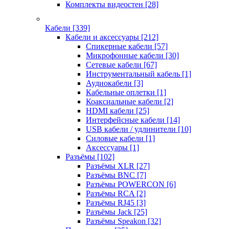
Комплекты видеостен
[28]
Кабели
[339]
Кабели и аксессуары
[212]
Спикерные кабели
[57]
Микрофонные кабели
[30]
Сетевые кабели
[67]
Инструментальный кабель
[1]
Аудиокабели
[3]
Кабельные оплетки
[1]
Коаксиальные кабели
[2]
HDMI кабели
[25]
Интерфейсные кабели
[14]
USB кабели / удлинители
[10]
Силовые кабели
[1]
Аксессуары
[1]
Разъёмы
[102]
Разъёмы XLR
[27]
Разъёмы BNC
[7]
Разъёмы POWERCON
[6]
Разъёмы RCA
[2]
Разъёмы RJ45
[3]
Разъёмы Jack
[25]
Разъёмы Speakon
[32]