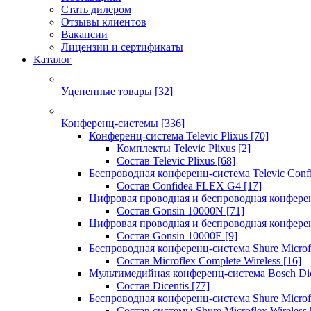
Стать дилером
Отзывы клиентов
Вакансии
Лицензии и сертификаты
Каталог
Уцененные товары
[32]
Конференц-системы
[336]
Конференц-система Televic Plixus
[70]
Комплекты Televic Plixus
[2]
Состав Televic Plixus
[68]
Беспроводная конференц-система Televic Con
Состав Confidea FLEX G4
[17]
Цифровая проводная и беспроводная конфере
Состав Gonsin 10000N
[71]
Цифровая проводная и беспроводная конфере
Состав Gonsin 10000E
[9]
Беспроводная конференц-система Shure Microfl
Состав Microflex Complete Wireless
[16]
Мультимедийная конференц-система Bosch Dic
Состав Dicentis
[77]
Беспроводная конференц-система Shure Microfl
Состав системы Shure Microflex Wireless