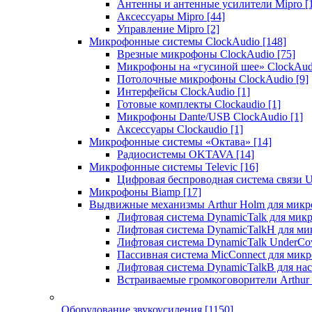
Антенны и антенные усилители Mipro
[
Аксессуары Mipro
[44]
Управление Mipro
[2]
Микрофонные системы ClockAudio
[148]
Врезные микрофоны ClockAudio
[75]
Микрофоны на «гусиной шее» ClockAu
Потолочные микрофоны ClockAudio
[9]
Интерфейсы ClockAudio
[1]
Готовые комплекты Clockaudio
[1]
Микрофоны Dante/USB ClockAudio
[1]
Аксессуары Clockaudio
[1]
Микрофонные системы «Октава»
[14]
Радиосистемы OKTAVA
[14]
Микрофонные системы Televic
[16]
Цифровая беспроводная система связи U
Микрофоны Biamp
[17]
Выдвижные механизмы Arthur Holm для микр
Лифтовая система DynamicTalk для ми
Лифтовая система DynamicTalkH для м
Лифтовая система DynamicTalk UnderCo
Пассивная система MicConnect для мик
Лифтовая система DynamicTalkB для на
Встраиваемые громкоговорители Arthu
Оборудование звукоусиления
[1150]