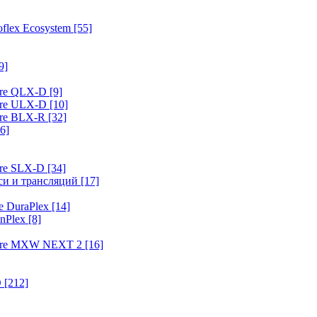
flex Ecosystem
[55]
9]
ure QLX-D
[9]
ure ULX-D
[10]
ure BLX-R
[32]
6]
ure SLX-D
[34]
иси и трансляций
[17]
e DuraPlex
[14]
nPlex
[8]
hure MXW NEXT 2
[16]
O
[212]