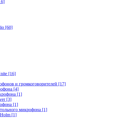
16]
dio
[60]
nite
[16]
офонов и громкоговорителей
[17]
крофона
[4]
икрофона
[1]
ver
[3]
рофона
[1]
стольного микрофона
[1]
r Holm
[1]