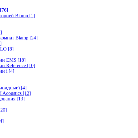
[76]
иторией Biamp
[1]
]
 комнат Biamp
[24]
]
HALO
[8]
ерии EMS
[18]
ии Reference
[10]
ии i
[4]
диоидные)
[4]
 Acoustics
[12]
удования
[13]
[20]
4]