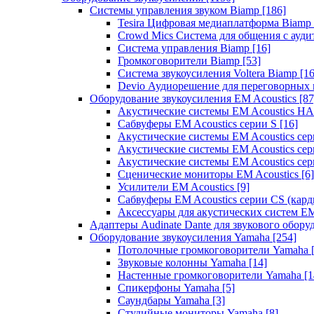
Системы управления звуком Biamp
[186]
Tesira Цифровая медиаплатформа Biamp
Crowd Mics Система для общения с ауд
Система управления Biamp
[16]
Громкоговорители Biamp
[53]
Система звукоусиления Voltera Biamp
[16
Devio Аудиорешение для переговорных
Оборудование звукоусиления EM Acoustics
[87
Акустические системы EM Acoustics 
Сабвуферы EM Acoustics серии S
[16]
Акустические системы EM Acoustics с
Акустические системы EM Acoustics сер
Акустические системы EM Acoustics сер
Сценические мониторы EM Acoustics
[6]
Усилители EM Acoustics
[9]
Сабвуферы EM Acoustics серии CS (кар
Аксессуары для акустических систем EM
Адаптеры Audinate Dante для звукового обор
Оборудование звукоусиления Yamaha
[254]
Потолочные громкоговорители Yamaha
Звуковые колонны Yamaha
[14]
Настенные громкоговорители Yamaha
[1
Спикерфоны Yamaha
[5]
Саундбары Yamaha
[3]
Студийные мониторы Yamaha
[8]