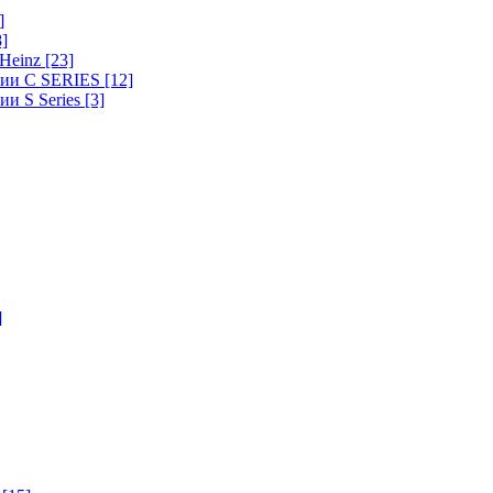
]
8]
-Heinz
[23]
ерии C SERIES
[12]
ии S Series
[3]
]