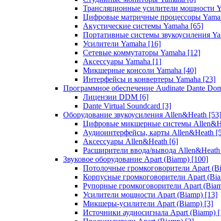
Трансляционные усилители мощности 
Цифровые матричные процессоры Yam
Акустические системы Yamaha
[65]
Портативные системы звукоусиления Y
Усилители Yamaha
[16]
Сетевые коммутаторы Yamaha
[12]
Аксессуары Yamaha
[1]
Микшерные консоли Yamaha
[40]
Интерфейсы и конвертеры Yamaha
[23]
Программное обеспечение Audinate Dante Do
Лицензии DDM
[6]
Dante Virtual Soundcard
[3]
Оборудование звукоусиления Allen&Heath
[53
Цифровые микшерные системы Allen&
Аудиоинтерфейсы, карты Allen&Heath
[
Аксессуары Allen&Heath
[6]
Расширители ввода/вывода Allen&Heat
Звуковое оборудование Apart (Biamp)
[100]
Потолочные громкоговорители Apart (B
Корпусные громкоговорители Apart (Bi
Рупорные громкоговорители Apart (Bia
Усилители мощности Apart (Biamp)
[13]
Микшеры-усилители Apart (Biamp)
[3]
Источники аудиосигнала Apart (Biamp)
[