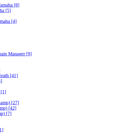
Yamaha
[8]
aha
[5]
amaha
[4]
main Manager
[9]
]
Heath
[41]
5]
h
[1]
iamp)
[27]
amp)
[42]
mp)
[7]
1]