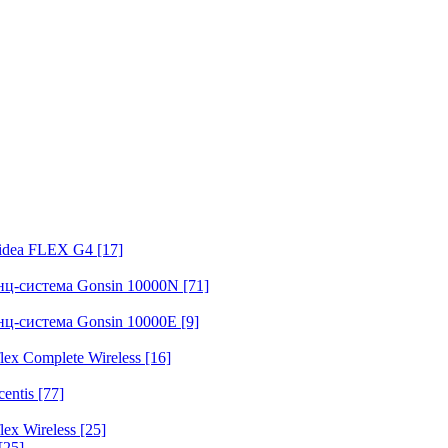
fidea FLEX G4
[17]
нц-система Gonsin 10000N
[71]
нц-система Gonsin 10000E
[9]
ex Complete Wireless
[16]
entis
[77]
ex Wireless
[25]
[25]