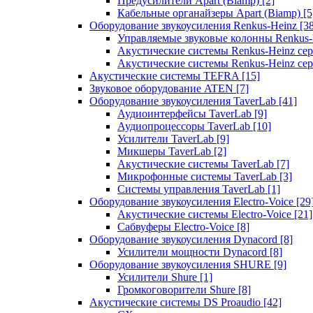
Предусилители Apart (Biamp)
[2]
Кабельные органайзеры Apart (Biamp)
[5
Оборудование звукоусиления Renkus-Heinz
[3
Управляемые звуковые колонны Renkus
Акустические системы Renkus-Heinz с
Акустические системы Renkus-Heinz сер
Акустические системы TEFRA
[15]
Звуковое оборудование ATEN
[7]
Оборудование звукоусиления TaverLab
[41]
Аудиоинтерфейсы TaverLab
[9]
Аудиопроцессоры TaverLab
[10]
Усилители TaverLab
[9]
Микшеры TaverLab
[2]
Акустические системы TaverLab
[7]
Микрофонные системы TaverLab
[3]
Системы управления TaverLab
[1]
Оборудование звукоусиления Electro-Voice
[29
Акустические системы Electro-Voice
[21]
Сабвуферы Electro-Voice
[8]
Оборудование звукоусиления Dynacord
[8]
Усилители мощности Dynacord
[8]
Оборудование звукоусиления SHURE
[9]
Усилители Shure
[1]
Громкоговорители Shure
[8]
Акустические системы DS Proaudio
[42]