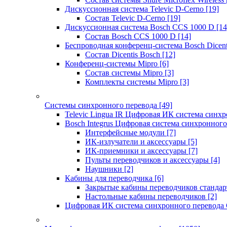
Дискуссионная система Televic D-Cerno
[19]
Состав Televic D-Cerno
[19]
Дискуссионная система Bosch CCS 1000 D
[14
Состав Bosch CCS 1000 D
[14]
Беспроводная конференц-система Bosch Dicen
Состав Dicentis Bosch
[12]
Конференц-системы Mipro
[6]
Состав системы Mipro
[3]
Комплекты системы Mipro
[3]
Системы синхронного перевода
[49]
Televic Lingua IR Цифровая ИК система синхр
Bosch Integrus Цифровая система синхронного
Интерфейсные модули
[7]
ИК-излучатели и аксессуары
[5]
ИК-приемники и аксессуары
[7]
Пульты переводчиков и аксессуары
[4]
Наушники
[2]
Кабины для переводчика
[6]
Закрытые кабины переводчиков стандар
Настольные кабины переводчиков
[2]
Цифровая ИК система синхронного перевода