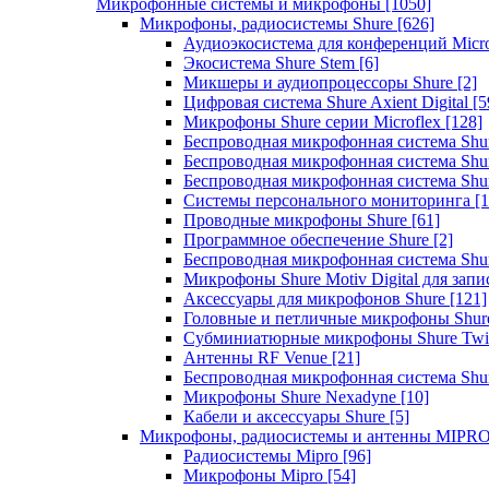
Микрофонные системы и микрофоны
[1050]
Микрофоны, радиосистемы Shure
[626]
Аудиоэкосистема для конференций Micro
Экосистема Shure Stem
[6]
Микшеры и аудиопроцессоры Shure
[2]
Цифровая система Shure Axient Digital
[5
Микрофоны Shure серии Microflex
[128]
Беспроводная микрофонная система Sh
Беспроводная микрофонная система Sh
Беспроводная микрофонная система Sh
Системы персонального мониторинга
[1
Проводные микрофоны Shure
[61]
Программное обеспечение Shure
[2]
Беспроводная микрофонная система Sh
Микрофоны Shure Motiv Digital для зап
Аксессуары для микрофонов Shure
[121]
Головные и петличные микрофоны Shur
Субминиатюрные микрофоны Shure Twi
Антенны RF Venue
[21]
Беспроводная микрофонная система S
Микрофоны Shure Nexadyne
[10]
Кабели и аксессуары Shure
[5]
Микрофоны, радиосистемы и антенны MIPR
Радиосистемы Mipro
[96]
Микрофоны Mipro
[54]