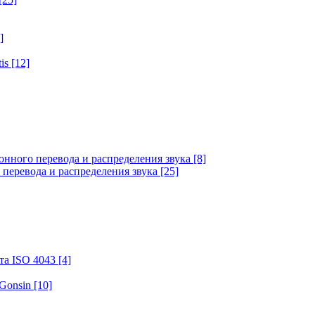
]
tis
[12]
онного перевода и распределения звука
[8]
 перевода и распределения звука
[25]
та ISO 4043
[4]
 Gonsin
[10]