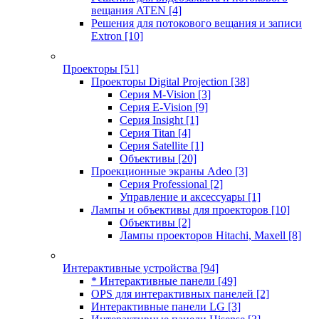
вещания ATEN
[4]
Решения для потокового вещания и записи
Extron
[10]
Проекторы
[51]
Проекторы Digital Projection
[38]
Серия M-Vision
[3]
Серия E-Vision
[9]
Серия Insight
[1]
Серия Titan
[4]
Серия Satellite
[1]
Объективы
[20]
Проекционные экраны Adeo
[3]
Серия Professional
[2]
Управление и аксессуары
[1]
Лампы и объективы для проекторов
[10]
Объективы
[2]
Лампы проекторов Hitachi, Maxell
[8]
Интерактивные устройства
[94]
* Интерактивные панели
[49]
OPS для интерактивных панелей
[2]
Интерактивные панели LG
[3]