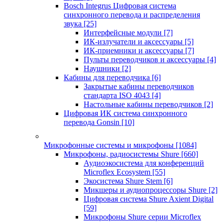
Bosch Integrus Цифровая система
синхронного перевода и распределения
звука
[25]
Интерфейсные модули
[7]
ИК-излучатели и аксессуары
[5]
ИК-приемники и аксессуары
[7]
Пульты переводчиков и аксессуары
[4]
Наушники
[2]
Кабины для переводчика
[6]
Закрытые кабины переводчиков
стандарта ISO 4043
[4]
Настольные кабины переводчиков
[2]
Цифровая ИК система синхронного
перевода Gonsin
[10]
Микрофонные системы и микрофоны
[1084]
Микрофоны, радиосистемы Shure
[660]
Аудиоэкосистема для конференций
Microflex Ecosystem
[55]
Экосистема Shure Stem
[6]
Микшеры и аудиопроцессоры Shure
[2]
Цифровая система Shure Axient Digital
[59]
Микрофоны Shure серии Microflex