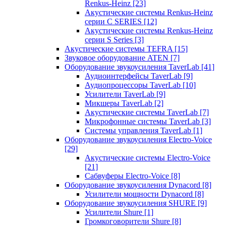
Renkus-Heinz
[23]
Акустические системы Renkus-Heinz
серии C SERIES
[12]
Акустические системы Renkus-Heinz
серии S Series
[3]
Акустические системы TEFRA
[15]
Звуковое оборудование ATEN
[7]
Оборудование звукоусиления TaverLab
[41]
Аудиоинтерфейсы TaverLab
[9]
Аудиопроцессоры TaverLab
[10]
Усилители TaverLab
[9]
Микшеры TaverLab
[2]
Акустические системы TaverLab
[7]
Микрофонные системы TaverLab
[3]
Системы управления TaverLab
[1]
Оборудование звукоусиления Electro-Voice
[29]
Акустические системы Electro-Voice
[21]
Сабвуферы Electro-Voice
[8]
Оборудование звукоусиления Dynacord
[8]
Усилители мощности Dynacord
[8]
Оборудование звукоусиления SHURE
[9]
Усилители Shure
[1]
Громкоговорители Shure
[8]