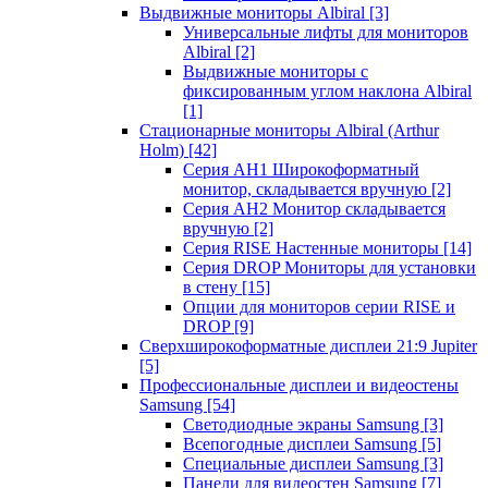
Выдвижные мониторы Albiral
[3]
Универсальные лифты для мониторов
Albiral
[2]
Выдвижные мониторы с
фиксированным углом наклона Albiral
[1]
Стационарные мониторы Albiral (Arthur
Holm)
[42]
Серия AH1 Широкоформатный
монитор, складывается вручную
[2]
Серия AH2 Монитор складывается
вручную
[2]
Серия RISE Настенные мониторы
[14]
Серия DROP Мониторы для установки
в стену
[15]
Опции для мониторов серии RISE и
DROP
[9]
Сверхширокоформатные дисплеи 21:9 Jupiter
[5]
Профессиональные дисплеи и видеостены
Samsung
[54]
Светодиодные экраны Samsung
[3]
Всепогодные дисплеи Samsung
[5]
Специальные дисплеи Samsung
[3]
Панели для видеостен Samsung
[7]