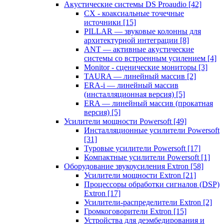
Акустические системы DS Proaudio
[42]
CX - коаксиальные точечные
источники
[15]
PILLAR — звуковые колонны для
архитектурной интеграции
[8]
ANT — активные акустические
системы со встроенным усилением
[4]
Monitor - сценические мониторы
[3]
TAURA — линейный массив
[2]
ERA-i — линейный массив
(инсталляционная версия)
[5]
ERA — линейный массив (прокатная
версия)
[5]
Усилители мощности Powersoft
[49]
Инсталляционные усилители Powersoft
[31]
Туровые усилители Powersoft
[17]
Компактные усилители Powersoft
[1]
Оборудование звукоусиления Extron
[58]
Усилители мощности Extron
[21]
Процессоры обработки сигналов (DSP)
Extron
[17]
Усилители-распределители Extron
[2]
Громкоговорители Extron
[15]
Устройства для деэмбедирования и