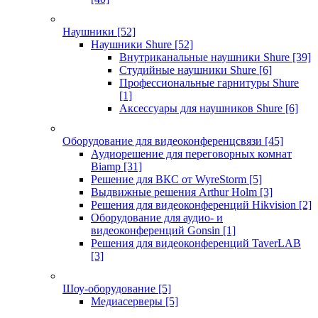
Наушники
[52]
Наушники Shure
[52]
Внутриканальные наушники Shure
[39]
Студийные наушники Shure
[6]
Профессиональные гарнитуры Shure
[1]
Аксессуары для наушников Shure
[6]
Оборудование для видеоконференцсвязи
[45]
Аудиорешение для переговорных комнат
Biamp
[31]
Решение для ВКС от WyreStorm
[5]
Выдвижные решения Arthur Holm
[3]
Решения для видеоконференций Hikvision
[2]
Оборудование для аудио- и
видеоконференций Gonsin
[1]
Решения для видеоконференций TaverLAB
[3]
Шоу-оборудование
[5]
Медиасерверы
[5]