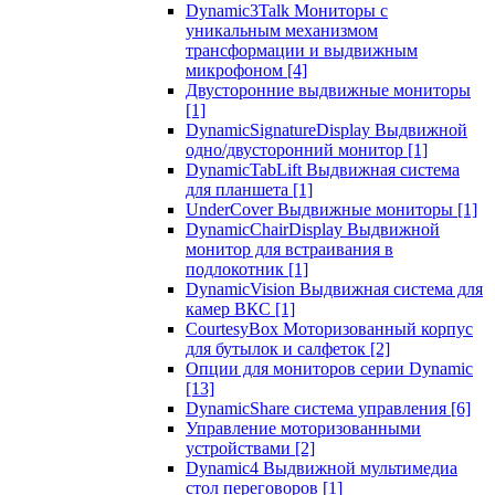
Dynamic3Talk Мониторы с
уникальным механизмом
трансформации и выдвижным
микрофоном
[4]
Двусторонние выдвижные мониторы
[1]
DynamicSignatureDisplay Выдвижной
одно/двусторонний монитор
[1]
DynamicTabLift Выдвижная система
для планшета
[1]
UnderCover Выдвижные мониторы
[1]
DynamicChairDisplay Выдвижной
монитор для встраивания в
подлокотник
[1]
DynamicVision Выдвижная система для
камер ВКС
[1]
CourtesyBox Моторизованный корпус
для бутылок и салфеток
[2]
Опции для мониторов серии Dynamic
[13]
DynamicShare система управления
[6]
Управление моторизованными
устройствами
[2]
Dynamic4 Выдвижной мультимедиа
стол переговоров
[1]