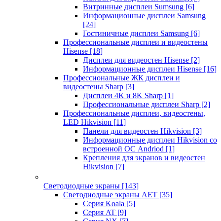
Витринные дисплеи Sumsung
[6]
Информационные дисплеи Samsung
[24]
Гостиничные дисплеи Samsung
[6]
Профессиональные дисплеи и видеостены
Hisense
[18]
Дисплеи для видеостен Hisense
[2]
Информационные дисплеи Hisense
[16]
Профессиональные ЖК дисплеи и
видеостены Sharp
[3]
Дисплеи 4K и 8K Sharp
[1]
Профессиональные дисплеи Sharp
[2]
Профессиональные дисплеи, видеостены,
LED Hikvision
[11]
Панели для видеостен Hikvision
[3]
Информационные дисплеи Hikvision со
встроенной ОС Andriod
[1]
Крепления для экранов и видеостен
Hikvision
[7]
Светодиодные экраны
[143]
Светодиодные экраны AET
[35]
Cерия Koala
[5]
Серия AT
[9]