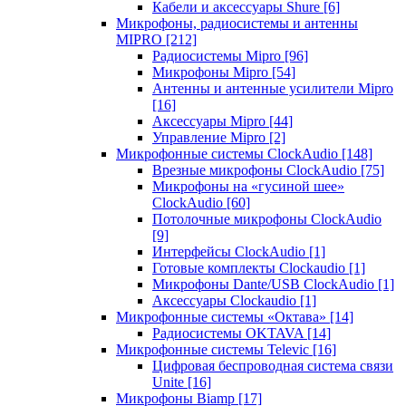
Кабели и аксессуары Shure
[6]
Микрофоны, радиосистемы и антенны
MIPRO
[212]
Радиосистемы Mipro
[96]
Микрофоны Mipro
[54]
Антенны и антенные усилители Mipro
[16]
Аксессуары Mipro
[44]
Управление Mipro
[2]
Микрофонные системы ClockAudio
[148]
Врезные микрофоны ClockAudio
[75]
Микрофоны на «гусиной шее»
ClockAudio
[60]
Потолочные микрофоны ClockAudio
[9]
Интерфейсы ClockAudio
[1]
Готовые комплекты Clockaudio
[1]
Микрофоны Dante/USB ClockAudio
[1]
Аксессуары Clockaudio
[1]
Микрофонные системы «Октава»
[14]
Радиосистемы OKTAVA
[14]
Микрофонные системы Televic
[16]
Цифровая беспроводная система связи
Unite
[16]
Микрофоны Biamp
[17]