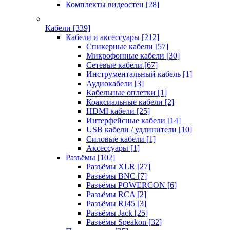
Комплекты видеостен
[28]
Кабели
[339]
Кабели и аксессуары
[212]
Спикерные кабели
[57]
Микрофонные кабели
[30]
Сетевые кабели
[67]
Инструментальный кабель
[1]
Аудиокабели
[3]
Кабельные оплетки
[1]
Коаксиальные кабели
[2]
HDMI кабели
[25]
Интерфейсные кабели
[14]
USB кабели / удлинители
[10]
Силовые кабели
[1]
Аксессуары
[1]
Разъёмы
[102]
Разъёмы XLR
[27]
Разъёмы BNC
[7]
Разъёмы POWERCON
[6]
Разъёмы RCA
[2]
Разъёмы RJ45
[3]
Разъёмы Jack
[25]
Разъёмы Speakon
[32]