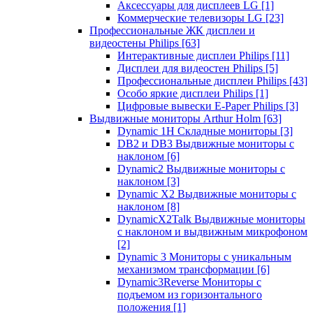
Аксессуары для дисплеев LG
[1]
Коммерческие телевизоры LG
[23]
Профессиональные ЖК дисплеи и
видеостены Philips
[63]
Интерактивные дисплеи Philips
[11]
Дисплеи для видеостен Philips
[5]
Профессиональные дисплеи Philips
[43]
Особо яркие дисплеи Philips
[1]
Цифровые вывески E-Paper Philips
[3]
Выдвижные мониторы Arthur Holm
[63]
Dynamic 1Н Складные мониторы
[3]
DB2 и DB3 Выдвижные мониторы с
наклоном
[6]
Dynamic2 Выдвижные мониторы с
наклоном
[3]
Dynamic X2 Выдвижные мониторы с
наклоном
[8]
DynamicX2Talk Выдвижные мониторы
с наклоном и выдвижным микрофоном
[2]
Dynamic 3 Мониторы с уникальным
механизмом трансформации
[6]
Dynamic3Reverse Мониторы с
подъемом из горизонтального
положения
[1]