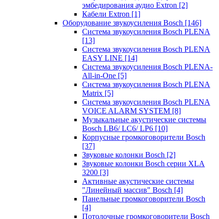
эмбедирования аудио Extron
[2]
Кабели Extron
[1]
Оборудование звукоусиления Bosch
[146]
Система звукоусиления Bosch PLENA
[13]
Система звукоусиления Bosch PLENA
EASY LINE
[14]
Система звукоусиления Bosch PLENA-
All-in-One
[5]
Система звукоусиления Bosch PLENA
Matrix
[5]
Система звукоусиления Bosch PLENA
VOICE ALARM SYSTEM
[8]
Музыкальные акустические системы
Bosch LB6/ LC6/ LP6
[10]
Корпусные громкоговорители Bosch
[37]
Звуковые колонки Bosch
[2]
Звуковые колонки Bosch серии XLA
3200
[3]
Активные акустические системы
"Линейный массив" Bosch
[4]
Панельные громкоговорители Bosch
[4]
Потолочные громкоговорители Bosch