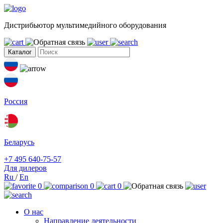
Дистрибьютор мультимедийного оборудования
Каталог
Россия
Беларусь
+7 495 640-75-57
Для дилеров
Ru
/
En
0
0
0
О нас
Направление деятельности