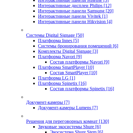
Интерактивные панели Hisense
[3]
Интерактивные дисплеи Philips
[12]
Интерактивные панели Samsung
[20]
Интерактивные панели Vivitek
[1]
Интерактивные панели Hikvision
[4]
Системы Digital Signage
[50]
Платформа Innes
[5]
Системы бронирования помещений
[6]
Комплекты Digital Signage
[3]
Платформа Navori
[9]
Состав платформы Navori
[9]
Платформа SmartPlayer
[10]
Состав SmartPlayer
[10]
Платформа LG
[1]
Платформа Spinetix
[16]
Состав платформы Spinetix
[16]
Документ-камеры
[7]
Документ-камеры Lumens
[7]
Решения для переговорных комнат
[130]
Звуковые экосистемы Shure
[6]
Экосистема Shure Stem
[6]