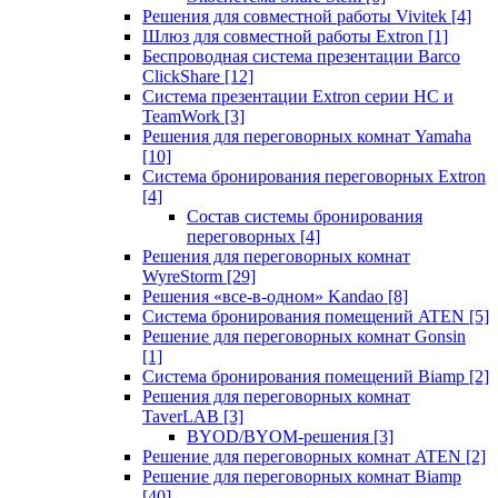
Решения для совместной работы Vivitek
[4]
Шлюз для совместной работы Extron
[1]
Беспроводная система презентации Barco
ClickShare
[12]
Система презентации Extron серии HC и
TeamWork
[3]
Решения для переговорных комнат Yamaha
[10]
Система бронирования переговорных Extron
[4]
Состав системы бронирования
переговорных
[4]
Решения для переговорных комнат
WyreStorm
[29]
Решения «все-в-одном» Kandao
[8]
Система бронирования помещений ATEN
[5]
Решение для переговорных комнат Gonsin
[1]
Система бронирования помещений Biamp
[2]
Решения для переговорных комнат
TaverLAB
[3]
BYOD/BYOM-решения
[3]
Решение для переговорных комнат ATEN
[2]
Решение для переговорных комнат Biamp
[40]