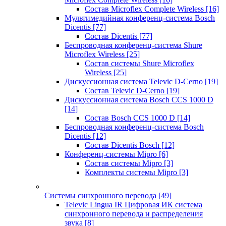
Состав Microflex Complete Wireless
[16]
Мультимедийная конференц-система Bosch
Dicentis
[77]
Состав Dicentis
[77]
Беспроводная конференц-система Shure
Microflex Wireless
[25]
Состав системы Shure Microflex
Wireless
[25]
Дискуссионная система Televic D-Cerno
[19]
Состав Televic D-Cerno
[19]
Дискуссионная система Bosch CCS 1000 D
[14]
Состав Bosch CCS 1000 D
[14]
Беспроводная конференц-система Bosch
Dicentis
[12]
Состав Dicentis Bosch
[12]
Конференц-системы Mipro
[6]
Состав системы Mipro
[3]
Комплекты системы Mipro
[3]
Системы синхронного перевода
[49]
Televic Lingua IR Цифровая ИК система
синхронного перевода и распределения
звука
[8]