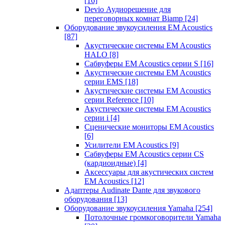
[16]
Devio Аудиорешение для
переговорных комнат Biamp
[24]
Оборудование звукоусиления EM Acoustics
[87]
Акустические системы EM Acoustics
HALO
[8]
Сабвуферы EM Acoustics серии S
[16]
Акустические системы EM Acoustics
серии EMS
[18]
Акустические системы EM Acoustics
серии Reference
[10]
Акустические системы EM Acoustics
серии i
[4]
Сценические мониторы EM Acoustics
[6]
Усилители EM Acoustics
[9]
Сабвуферы EM Acoustics серии CS
(кардиоидные)
[4]
Аксессуары для акустических систем
EM Acoustics
[12]
Адаптеры Audinate Dante для звукового
оборудования
[13]
Оборудование звукоусиления Yamaha
[254]
Потолочные громкоговорители Yamaha