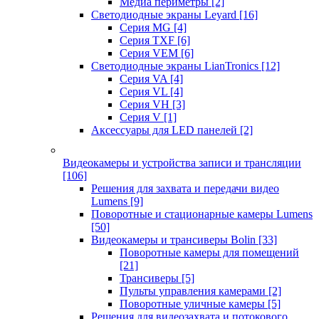
Медиа периметры
[2]
Светодиодные экраны Leyard
[16]
Серия MG
[4]
Серия TXF
[6]
Серия VEM
[6]
Светодиодные экраны LianTronics
[12]
Серия VA
[4]
Серия VL
[4]
Серия VH
[3]
Серия V
[1]
Аксессуары для LED панелей
[2]
Видеокамеры и устройства записи и трансляции
[106]
Решения для захвата и передачи видео
Lumens
[9]
Поворотные и стационарные камеры Lumens
[50]
Видеокамеры и трансиверы Bolin
[33]
Поворотные камеры для помещений
[21]
Трансиверы
[5]
Пульты управления камерами
[2]
Поворотные уличные камеры
[5]
Решения для видеозахвата и потокового