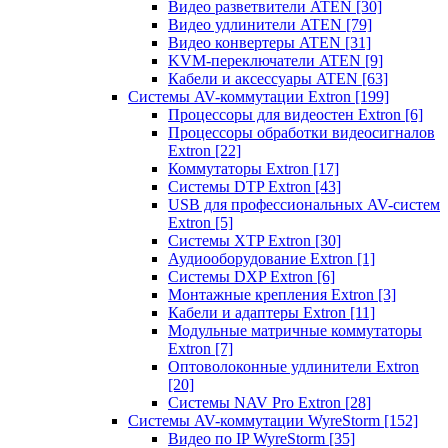
Видео разветвители ATEN
[30]
Видео удлинители ATEN
[79]
Видео конвертеры ATEN
[31]
KVM-переключатели ATEN
[9]
Кабели и аксессуары ATEN
[63]
Системы AV-коммутации Extron
[199]
Процессоры для видеостен Extron
[6]
Процессоры обработки видеосигналов
Extron
[22]
Коммутаторы Extron
[17]
Системы DTP Extron
[43]
USB для профессиональных AV-систем
Extron
[5]
Системы XTP Extron
[30]
Аудиооборудование Extron
[1]
Системы DXP Extron
[6]
Монтажные крепления Extron
[3]
Кабели и адаптеры Extron
[11]
Модульные матричные коммутаторы
Extron
[7]
Оптоволоконные удлинители Extron
[20]
Системы NAV Pro Extron
[28]
Системы AV-коммутации WyreStorm
[152]
Видео по IP WyreStorm
[35]