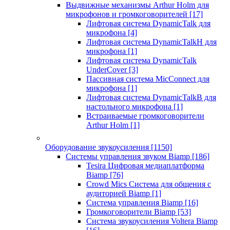
Выдвижные механизмы Arthur Holm для
микрофонов и громкоговорителей
[17]
Лифтовая система DynamicTalk для
микрофона
[4]
Лифтовая система DynamicTalkH для
микрофона
[1]
Лифтовая система DynamicTalk
UnderCover
[3]
Пассивная система MicConnect для
микрофона
[1]
Лифтовая система DynamicTalkB для
настольного микрофона
[1]
Встраиваемые громкоговорители
Arthur Holm
[1]
Оборудование звукоусиления
[1150]
Системы управления звуком Biamp
[186]
Tesira Цифровая медиаплатформа
Biamp
[76]
Crowd Mics Система для общения с
аудиторией Biamp
[1]
Система управления Biamp
[16]
Громкоговорители Biamp
[53]
Система звукоусиления Voltera Biamp