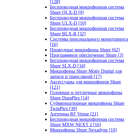
[128]
Беспроводная микрофонная система
Shure QLX-D
[9]
Беспроводная микрофонная система
Shure ULX-D
[10]
Беспроводная микрофонная система
Shure BLX-R
[32]
Системы персонального мониторинга
[16]
Проводные микрофоны Shure
[62]
Программное обеспечение Shure
[3]
Беспроводная микрофонная система
Shure SLX-D
[34]
Микрофоны Shure Motiv Digital для
записи и трансляций
[17]
Аксессуары для микрофонов Shure
[121]
Головные и петличные микрофоны
Shure DuraPlex
[14]
Субминиатюрные микрофоны Shure
TwinPlex
[39]
Антенны RF Venue
[21]
Беспроводная микрофонная система
Shure MXW NEXT 2
[16]
Микрофоны Shure Nexadyne
[10]