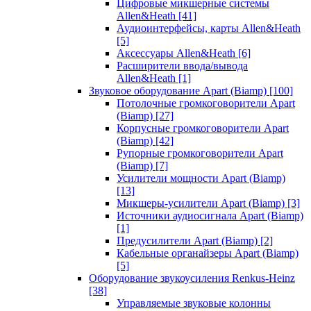
Цифровые микшерные системы
Allen&Heath
[41]
Аудиоинтерфейсы, карты Allen&Heath
[5]
Аксессуары Allen&Heath
[6]
Расширители ввода/вывода
Allen&Heath
[1]
Звуковое оборудование Apart (Biamp)
[100]
Потолочные громкоговорители Apart
(Biamp)
[27]
Корпусные громкоговорители Apart
(Biamp)
[42]
Рупорные громкоговорители Apart
(Biamp)
[7]
Усилители мощности Apart (Biamp)
[13]
Микшеры-усилители Apart (Biamp)
[3]
Источники аудиосигнала Apart (Biamp)
[1]
Предусилители Apart (Biamp)
[2]
Кабельные органайзеры Apart (Biamp)
[5]
Оборудование звукоусиления Renkus-Heinz
[38]
Управляемые звуковые колонны