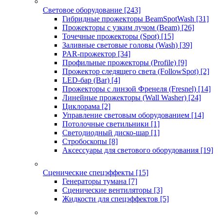
Световое оборудование
[243]
Гибридные прожекторы BeamSpotWash
[31]
Прожекторы с узким лучом (Beam)
[26]
Точечные прожекторы (Spot)
[15]
Заливные световые головы (Wash)
[39]
PAR-прожектор
[34]
Профильные прожекторы (Profile)
[9]
Прожектор следящего света (FollowSpot)
[2]
LED-бар (Bar)
[4]
Прожекторы с линзой Френеля (Fresnel)
[14]
Линейные прожекторы (Wall Washer)
[24]
Циклорама
[2]
Управление световым оборудованием
[14]
Потолочные светильники
[1]
Светодиодный диско-шар
[1]
Стробоскопы
[8]
Аксессуары для светового оборудования
[19]
Сценические спецэффекты
[15]
Генераторы тумана
[7]
Сценические вентиляторы
[3]
Жидкости для спецэффектов
[5]