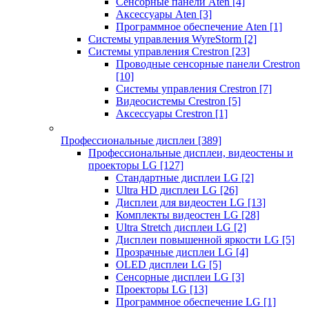
Сенсорные панели Aten
[4]
Аксессуары Aten
[3]
Программное обеспечение Aten
[1]
Системы управления WyreStorm
[2]
Системы управления Crestron
[23]
Проводные сенсорные панели Crestron
[10]
Системы управления Crestron
[7]
Видеосистемы Crestron
[5]
Аксессуары Crestron
[1]
Профессиональные дисплеи
[389]
Профессиональные дисплеи, видеостены и
проекторы LG
[127]
Стандартные дисплеи LG
[2]
Ultra HD дисплеи LG
[26]
Дисплеи для видеостен LG
[13]
Комплекты видеостен LG
[28]
Ultra Stretch дисплеи LG
[2]
Дисплеи повышенной яркости LG
[5]
Прозрачные дисплеи LG
[4]
OLED дисплеи LG
[5]
Сенсорные дисплеи LG
[3]
Проекторы LG
[13]
Программное обеспечение LG
[1]