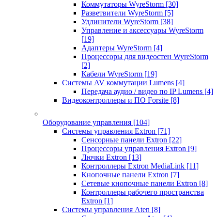
Коммутаторы WyreStorm
[30]
Разветвители WyreStorm
[5]
Удлинители WyreStorm
[38]
Управление и аксессуары WyreStorm
[19]
Адаптеры WyreStorm
[4]
Процессоры для видеостен WyreStorm
[2]
Кабели WyreStorm
[19]
Системы AV коммутации Lumens
[4]
Передача аудио / видео по IP Lumens
[4]
Видеоконтроллеры и ПО Forsite
[8]
Оборудование управления
[104]
Системы управления Extron
[71]
Сенсорные панели Extron
[22]
Процессоры управления Extron
[9]
Лючки Extron
[13]
Контроллеры Extron MediaLink
[11]
Кнопочные панели Extron
[7]
Сетевые кнопочные панели Extron
[8]
Контроллеры рабочего пространства
Extron
[1]
Системы управления Aten
[8]