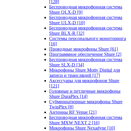
[128]
Беспроводная микрофонная система
Shure QLX-D
[9]
Беспроводная микрофонная система
Shure ULX-D
[10]
Беспроводная микрофонная система
Shure BLX-R
[32]
Системы персонального мониторинга
[16]
Проводные микрофоны Shure
[61]
Программное обеспечение Shure
[2]
Беспроводная микрофонная система
Shure SLX-D
[34]
Микрофоны Shure Motiv Digital для
записи и трансляций
[17]
Аксессуары для микрофонов Shure
[121]
Головные и петличные микрофоны
Shure DuraPlex
[14]
Субминиатюрные микрофоны Shure
TwinPlex
[8]
Антенны RF Venue
[21]
Беспроводная микрофонная система
Shure MXW NEXT 2
[16]
Микрофоны Shure Nexadyne
[10]