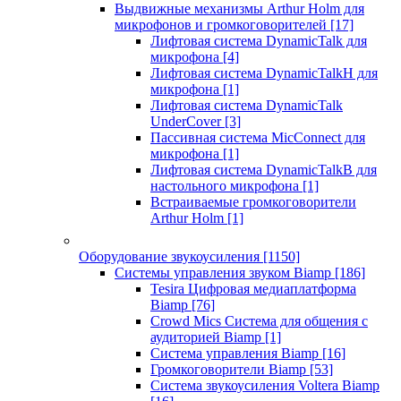
Выдвижные механизмы Arthur Holm для
микрофонов и громкоговорителей
[17]
Лифтовая система DynamicTalk для
микрофона
[4]
Лифтовая система DynamicTalkH для
микрофона
[1]
Лифтовая система DynamicTalk
UnderCover
[3]
Пассивная система MicConnect для
микрофона
[1]
Лифтовая система DynamicTalkB для
настольного микрофона
[1]
Встраиваемые громкоговорители
Arthur Holm
[1]
Оборудование звукоусиления
[1150]
Системы управления звуком Biamp
[186]
Tesira Цифровая медиаплатформа
Biamp
[76]
Crowd Mics Система для общения с
аудиторией Biamp
[1]
Система управления Biamp
[16]
Громкоговорители Biamp
[53]
Система звукоусиления Voltera Biamp