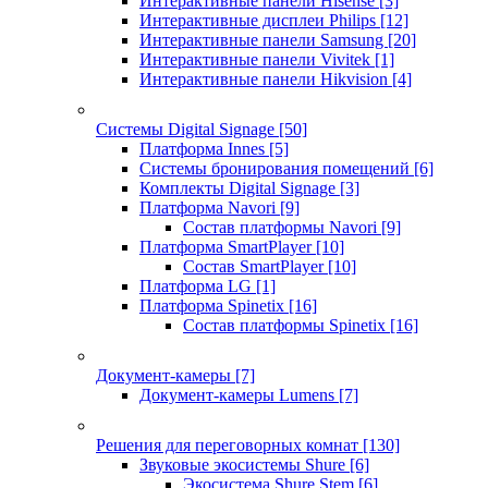
Интерактивные панели Hisense
[3]
Интерактивные дисплеи Philips
[12]
Интерактивные панели Samsung
[20]
Интерактивные панели Vivitek
[1]
Интерактивные панели Hikvision
[4]
Системы Digital Signage
[50]
Платформа Innes
[5]
Системы бронирования помещений
[6]
Комплекты Digital Signage
[3]
Платформа Navori
[9]
Состав платформы Navori
[9]
Платформа SmartPlayer
[10]
Состав SmartPlayer
[10]
Платформа LG
[1]
Платформа Spinetix
[16]
Состав платформы Spinetix
[16]
Документ-камеры
[7]
Документ-камеры Lumens
[7]
Решения для переговорных комнат
[130]
Звуковые экосистемы Shure
[6]
Экосистема Shure Stem
[6]