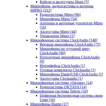
Кабели и аксессуары Shure
[5]
Микрофоны, радиосистемы и антенны
MIPRO
[212]
Радиосистемы Mipro
[96]
Микрофоны Mipro
[54]
Антенны и антенные усилители Mipro
[16]
Аксессуары Mipro
[44]
Управление Mipro
[2]
Микрофонные системы ClockAudio
[148]
Врезные микрофоны ClockAudio
[75]
Микрофоны на «гусиной шее»
ClockAudio
[60]
Потолочные микрофоны ClockAudio
[9]
Интерфейсы ClockAudio
[1]
Готовые комплекты Clockaudio
[1]
Микрофоны Dante/USB ClockAudio
[1]
Аксессуары Clockaudio
[1]
Микрофонные системы «Октава»
[14]
Радиосистемы OKTAVA
[14]
Микрофонные системы Televic
[16]
Цифровая беспроводная система связи
Unite
[16]
Микрофоны Biamp
[17]