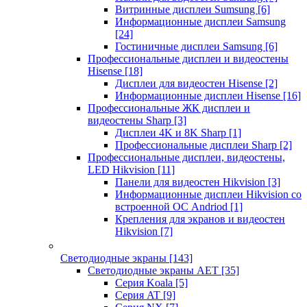
Витринные дисплеи Sumsung
[6]
Информационные дисплеи Samsung
[24]
Гостиничные дисплеи Samsung
[6]
Профессиональные дисплеи и видеостены
Hisense
[18]
Дисплеи для видеостен Hisense
[2]
Информационные дисплеи Hisense
[16]
Профессиональные ЖК дисплеи и
видеостены Sharp
[3]
Дисплеи 4K и 8K Sharp
[1]
Профессиональные дисплеи Sharp
[2]
Профессиональные дисплеи, видеостены,
LED Hikvision
[11]
Панели для видеостен Hikvision
[3]
Информационные дисплеи Hikvision со
встроенной ОС Andriod
[1]
Крепления для экранов и видеостен
Hikvision
[7]
Светодиодные экраны
[143]
Светодиодные экраны AET
[35]
Cерия Koala
[5]
Серия AT
[9]