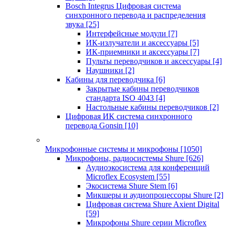
Bosch Integrus Цифровая система
синхронного перевода и распределения
звука
[25]
Интерфейсные модули
[7]
ИК-излучатели и аксессуары
[5]
ИК-приемники и аксессуары
[7]
Пульты переводчиков и аксессуары
[4]
Наушники
[2]
Кабины для переводчика
[6]
Закрытые кабины переводчиков
стандарта ISO 4043
[4]
Настольные кабины переводчиков
[2]
Цифровая ИК система синхронного
перевода Gonsin
[10]
Микрофонные системы и микрофоны
[1050]
Микрофоны, радиосистемы Shure
[626]
Аудиоэкосистема для конференций
Microflex Ecosystem
[55]
Экосистема Shure Stem
[6]
Микшеры и аудиопроцессоры Shure
[2]
Цифровая система Shure Axient Digital
[59]
Микрофоны Shure серии Microflex