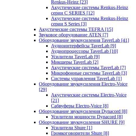
Renkus-Heinz
[23]
Акустические системы Renkus-Heinz
серии C SERIES
[12]
Акустические системы Renkus-Heinz
серии S Series
[3]
Акустические системы TEFRA
[15]
Звуковое оборудование ATEN
[7]
Оборудование звукоусиления TaverLab
[41]
Аудиоинтерфейсы TaverLab
[9]
Аудиопроцессоры TaverLab
[10]
Усилители TaverLab
[9]
Микшеры TaverLab
[2]
Акустические системы TaverLab
[7]
Микрофонные системы TaverLab
[3]
Системы управления TaverLab
[1]
Оборудование звукоусиления Electro-Voice
[29]
Акустические системы Electro-Voice
[21]
Сабвуферы Electro-Voice
[8]
Оборудование звукоусиления Dynacord
[8]
Усилители мощности Dynacord
[8]
Оборудование звукоусиления SHURE
[9]
Усилители Shure
[1]
Громкоговорители Shure
[8]