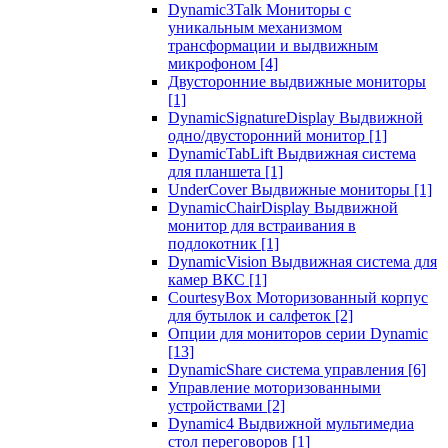
Dynamic3Talk Мониторы с
уникальным механизмом
трансформации и выдвижным
микрофоном
[4]
Двусторонние выдвижные мониторы
[1]
DynamicSignatureDisplay Выдвижной
одно/двусторонний монитор
[1]
DynamicTabLift Выдвижная система
для планшета
[1]
UnderCover Выдвижные мониторы
[1]
DynamicChairDisplay Выдвижной
монитор для встраивания в
подлокотник
[1]
DynamicVision Выдвижная система для
камер ВКС
[1]
CourtesyBox Моторизованный корпус
для бутылок и салфеток
[2]
Опции для мониторов серии Dynamic
[13]
DynamicShare система управления
[6]
Управление моторизованными
устройствами
[2]
Dynamic4 Выдвижной мультимедиа
стол переговоров
[1]