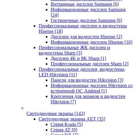
Витринные дисплеи Sumsung
[6]
Информационные дисплеи Samsung
[24]
Гостиничные дисплеи Samsung
[6]
Профессиональные дисплеи и видеостены
Hisense
[18]
Дисплеи для видеостен Hisense
[2]
Информационные дисплеи Hisense
[16]
Профессиональные ЖК дисплеи и
видеостены Sharp
[3]
Дисплеи 4K и 8K Sharp
[1]
Профессиональные дисплеи Sharp
[2]
Профессиональные дисплеи, видеостены,
LED Hikvision
[11]
Панели для видеостен Hikvision
[3]
Информационные дисплеи Hikvision со
встроенной ОС Andriod
[1]
Крепления для экранов и видеостен
Hikvision
[7]
Светодиодные экраны
[143]
Светодиодные экраны AET
[35]
Cерия Koala
[5]
Серия AT
[9]