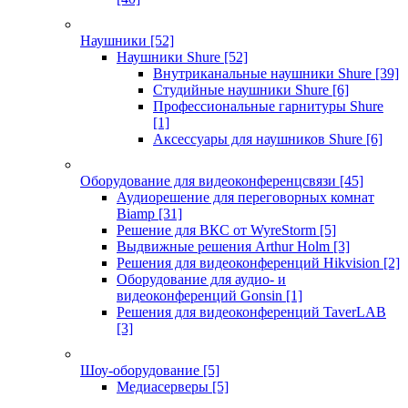
Наушники
[52]
Наушники Shure
[52]
Внутриканальные наушники Shure
[39]
Студийные наушники Shure
[6]
Профессиональные гарнитуры Shure
[1]
Аксессуары для наушников Shure
[6]
Оборудование для видеоконференцсвязи
[45]
Аудиорешение для переговорных комнат
Biamp
[31]
Решение для ВКС от WyreStorm
[5]
Выдвижные решения Arthur Holm
[3]
Решения для видеоконференций Hikvision
[2]
Оборудование для аудио- и
видеоконференций Gonsin
[1]
Решения для видеоконференций TaverLAB
[3]
Шоу-оборудование
[5]
Медиасерверы
[5]