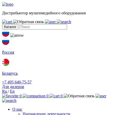
Дистрибьютор мультимедийного оборудования
Каталог
Россия
Беларусь
+7 495 640-75-57
Для дилеров
Ru
/
En
0
0
0
О нас
Направление деятельности