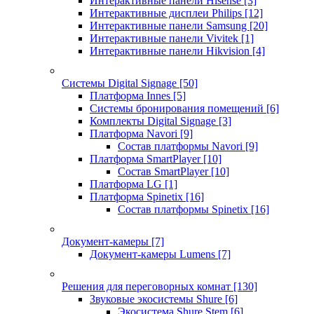
Интерактивные панели Hisense
[3]
Интерактивные дисплеи Philips
[12]
Интерактивные панели Samsung
[20]
Интерактивные панели Vivitek
[1]
Интерактивные панели Hikvision
[4]
Системы Digital Signage
[50]
Платформа Innes
[5]
Системы бронирования помещений
[6]
Комплекты Digital Signage
[3]
Платформа Navori
[9]
Состав платформы Navori
[9]
Платформа SmartPlayer
[10]
Состав SmartPlayer
[10]
Платформа LG
[1]
Платформа Spinetix
[16]
Состав платформы Spinetix
[16]
Документ-камеры
[7]
Документ-камеры Lumens
[7]
Решения для переговорных комнат
[130]
Звуковые экосистемы Shure
[6]
Экосистема Shure Stem
[6]