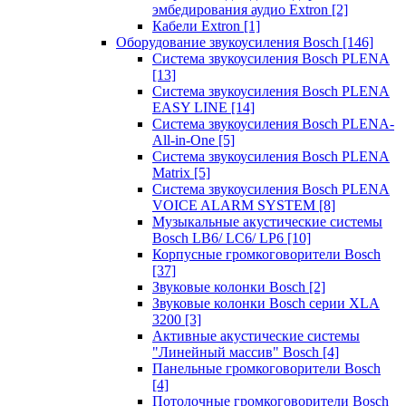
эмбедирования аудио Extron
[2]
Кабели Extron
[1]
Оборудование звукоусиления Bosch
[146]
Система звукоусиления Bosch PLENA
[13]
Система звукоусиления Bosch PLENA
EASY LINE
[14]
Система звукоусиления Bosch PLENA-
All-in-One
[5]
Система звукоусиления Bosch PLENA
Matrix
[5]
Система звукоусиления Bosch PLENA
VOICE ALARM SYSTEM
[8]
Музыкальные акустические системы
Bosch LB6/ LC6/ LP6
[10]
Корпусные громкоговорители Bosch
[37]
Звуковые колонки Bosch
[2]
Звуковые колонки Bosch серии XLA
3200
[3]
Активные акустические системы
"Линейный массив" Bosch
[4]
Панельные громкоговорители Bosch
[4]
Потолочные громкоговорители Bosch