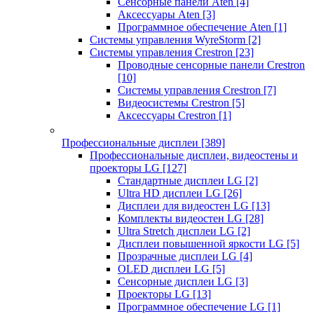
Сенсорные панели Aten
[4]
Аксессуары Aten
[3]
Программное обеспечение Aten
[1]
Системы управления WyreStorm
[2]
Системы управления Crestron
[23]
Проводные сенсорные панели Crestron
[10]
Системы управления Crestron
[7]
Видеосистемы Crestron
[5]
Аксессуары Crestron
[1]
Профессиональные дисплеи
[389]
Профессиональные дисплеи, видеостены и
проекторы LG
[127]
Стандартные дисплеи LG
[2]
Ultra HD дисплеи LG
[26]
Дисплеи для видеостен LG
[13]
Комплекты видеостен LG
[28]
Ultra Stretch дисплеи LG
[2]
Дисплеи повышенной яркости LG
[5]
Прозрачные дисплеи LG
[4]
OLED дисплеи LG
[5]
Сенсорные дисплеи LG
[3]
Проекторы LG
[13]
Программное обеспечение LG
[1]