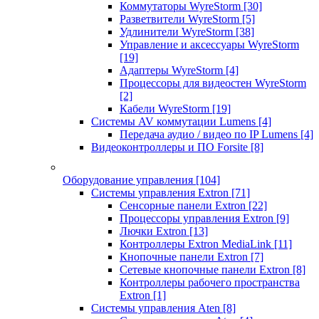
Коммутаторы WyreStorm
[30]
Разветвители WyreStorm
[5]
Удлинители WyreStorm
[38]
Управление и аксессуары WyreStorm
[19]
Адаптеры WyreStorm
[4]
Процессоры для видеостен WyreStorm
[2]
Кабели WyreStorm
[19]
Системы AV коммутации Lumens
[4]
Передача аудио / видео по IP Lumens
[4]
Видеоконтроллеры и ПО Forsite
[8]
Оборудование управления
[104]
Системы управления Extron
[71]
Сенсорные панели Extron
[22]
Процессоры управления Extron
[9]
Лючки Extron
[13]
Контроллеры Extron MediaLink
[11]
Кнопочные панели Extron
[7]
Сетевые кнопочные панели Extron
[8]
Контроллеры рабочего пространства
Extron
[1]
Системы управления Aten
[8]