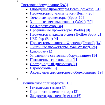
Световое оборудование
[243]
Гибридные прожекторы BeamSpotWash
[31]
Прожекторы с узким лучом (Beam)
[26]
Точечные прожекторы (Spot)
[15]
Заливные световые головы (Wash)
[39]
PAR-прожектор
[34]
Профильные прожекторы (Profile)
[9]
Прожектор следящего света (FollowSpot)
[2]
LED-бар (Bar)
[4]
Прожекторы с линзой Френеля (Fresnel)
[14]
Линейные прожекторы (Wall Washer)
[24]
Циклорама
[2]
Управление световым оборудованием
[14]
Потолочные светильники
[1]
Светодиодный диско-шар
[1]
Стробоскопы
[8]
Аксессуары для светового оборудования
[19]
Сценические спецэффекты
[15]
Генераторы тумана
[7]
Сценические вентиляторы
[3]
Жидкости для спецэффектов
[5]