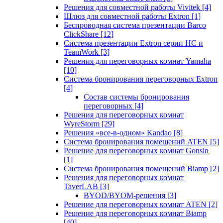
Решения для совместной работы Vivitek
[4]
Шлюз для совместной работы Extron
[1]
Беспроводная система презентации Barco
ClickShare
[12]
Система презентации Extron серии HC и
TeamWork
[3]
Решения для переговорных комнат Yamaha
[10]
Система бронирования переговорных Extron
[4]
Состав системы бронирования
переговорных
[4]
Решения для переговорных комнат
WyreStorm
[29]
Решения «все-в-одном» Kandao
[8]
Система бронирования помещений ATEN
[5]
Решение для переговорных комнат Gonsin
[1]
Система бронирования помещений Biamp
[2]
Решения для переговорных комнат
TaverLAB
[3]
BYOD/BYOM-решения
[3]
Решение для переговорных комнат ATEN
[2]
Решение для переговорных комнат Biamp
[40]