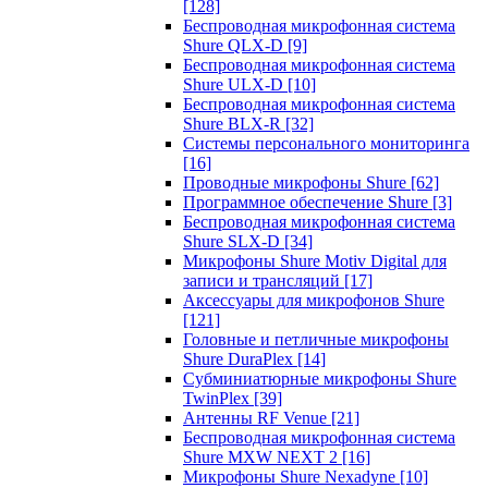
[128]
Беспроводная микрофонная система
Shure QLX-D
[9]
Беспроводная микрофонная система
Shure ULX-D
[10]
Беспроводная микрофонная система
Shure BLX-R
[32]
Системы персонального мониторинга
[16]
Проводные микрофоны Shure
[62]
Программное обеспечение Shure
[3]
Беспроводная микрофонная система
Shure SLX-D
[34]
Микрофоны Shure Motiv Digital для
записи и трансляций
[17]
Аксессуары для микрофонов Shure
[121]
Головные и петличные микрофоны
Shure DuraPlex
[14]
Субминиатюрные микрофоны Shure
TwinPlex
[39]
Антенны RF Venue
[21]
Беспроводная микрофонная система
Shure MXW NEXT 2
[16]
Микрофоны Shure Nexadyne
[10]