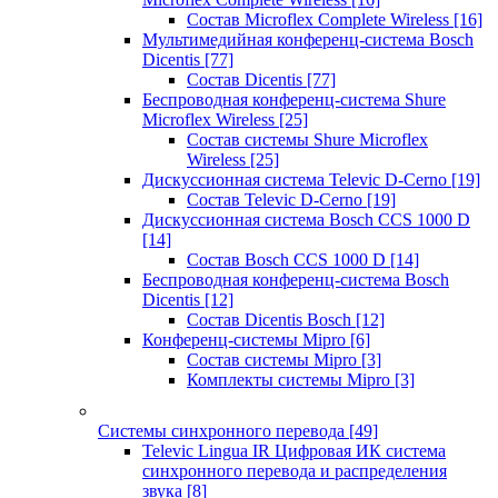
Состав Microflex Complete Wireless
[16]
Мультимедийная конференц-система Bosch
Dicentis
[77]
Состав Dicentis
[77]
Беспроводная конференц-система Shure
Microflex Wireless
[25]
Состав системы Shure Microflex
Wireless
[25]
Дискуссионная система Televic D-Cerno
[19]
Состав Televic D-Cerno
[19]
Дискуссионная система Bosch CCS 1000 D
[14]
Состав Bosch CCS 1000 D
[14]
Беспроводная конференц-система Bosch
Dicentis
[12]
Состав Dicentis Bosch
[12]
Конференц-системы Mipro
[6]
Состав системы Mipro
[3]
Комплекты системы Mipro
[3]
Системы синхронного перевода
[49]
Televic Lingua IR Цифровая ИК система
синхронного перевода и распределения
звука
[8]