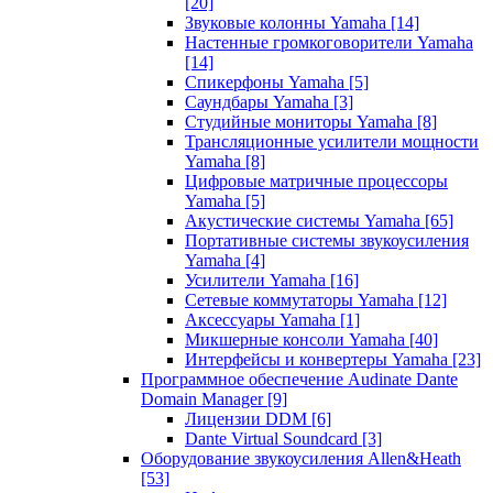
[20]
Звуковые колонны Yamaha
[14]
Настенные громкоговорители Yamaha
[14]
Спикерфоны Yamaha
[5]
Саундбары Yamaha
[3]
Студийные мониторы Yamaha
[8]
Трансляционные усилители мощности
Yamaha
[8]
Цифровые матричные процессоры
Yamaha
[5]
Акустические системы Yamaha
[65]
Портативные системы звукоусиления
Yamaha
[4]
Усилители Yamaha
[16]
Сетевые коммутаторы Yamaha
[12]
Аксессуары Yamaha
[1]
Микшерные консоли Yamaha
[40]
Интерфейсы и конвертеры Yamaha
[23]
Программное обеспечение Audinate Dante
Domain Manager
[9]
Лицензии DDM
[6]
Dante Virtual Soundcard
[3]
Оборудование звукоусиления Allen&Heath
[53]