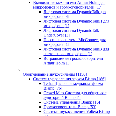
Выдвижные механизмы Arthur Holm для
микрофонов и громкоговорителей
[17]
Лифтовая система DynamicTalk для
микрофона
[4]
Лифтовая система DynamicTalkH для
микрофона
[1]
Лифтовая система DynamicTalk
UnderCover
[3]
Пассивная система MicConnect для
микрофона
[1]
Лифтовая система DynamicTalkB для
настольного микрофона
[1]
Встраиваемые громкоговорители
Arthur Holm
[1]
Оборудование звукоусиления
[1150]
Системы управления звуком Biamp
[186]
Tesira Цифровая медиаплатформа
Biamp
[76]
Crowd Mics Система для общения с
аудиторией Biamp
[1]
Система управления Biamp
[16]
Громкоговорители Biamp
[53]
Система звукоусиления Voltera Biamp