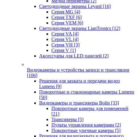
Медиа периметры
[2]
Светодиодные экраны Leyard
[16]
Серия MG
[4]
Серия TXF
[6]
Серия VEM
[6]
Светодиодные экраны LianTronics
[12]
Серия VA
[4]
Серия VL
[4]
Серия VH
[3]
Серия V
[1]
Аксессуары для LED панелей
[2]
Видеокамеры и устройства записи и трансляции
[106]
Решения для захвата и передачи видео
Lumens
[9]
Поворотные и стационарные камеры Lumens
[50]
Видеокамеры и трансиверы Bolin
[33]
Поворотные камеры для помещений
[21]
Трансиверы
[5]
Пульты управления камерами
[2]
Поворотные уличные камеры
[5]
Решения для видеозахвата и потокового