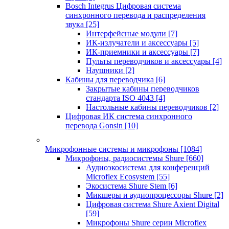
Bosch Integrus Цифровая система
синхронного перевода и распределения
звука
[25]
Интерфейсные модули
[7]
ИК-излучатели и аксессуары
[5]
ИК-приемники и аксессуары
[7]
Пульты переводчиков и аксессуары
[4]
Наушники
[2]
Кабины для переводчика
[6]
Закрытые кабины переводчиков
стандарта ISO 4043
[4]
Настольные кабины переводчиков
[2]
Цифровая ИК система синхронного
перевода Gonsin
[10]
Микрофонные системы и микрофоны
[1084]
Микрофоны, радиосистемы Shure
[660]
Аудиоэкосистема для конференций
Microflex Ecosystem
[55]
Экосистема Shure Stem
[6]
Микшеры и аудиопроцессоры Shure
[2]
Цифровая система Shure Axient Digital
[59]
Микрофоны Shure серии Microflex