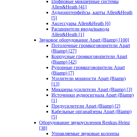
Цифровые микшерные системы
Allen&Heath
[41]
Аудиоинтерфейсы, карты Allen&Heath
[5]
Аксессуары Allen&Heath
[6]
Расширители ввода/вывода
Allen&Heath
[1]
Звуковое оборудование Apart (Biamp)
[100]
Потолочные громкоговорители Apart
(Biamp)
[27]
Корпусные громкоговорители Apart
(Biamp)
[42]
Рупорные громкоговорители Apart
(Biamp)
[7]
Усилители мощности Apart (Biamp)
[13]
Микшеры-усилители Apart (Biamp)
[3]
Источники аудиосигнала Apart (Biamp)
[1]
Предусилители Apart (Biamp)
[2]
Кабельные органайзеры Apart (Biamp)
[5]
Оборудование звукоусиления Renkus-Heinz
[38]
Управляемые звуковые колонны