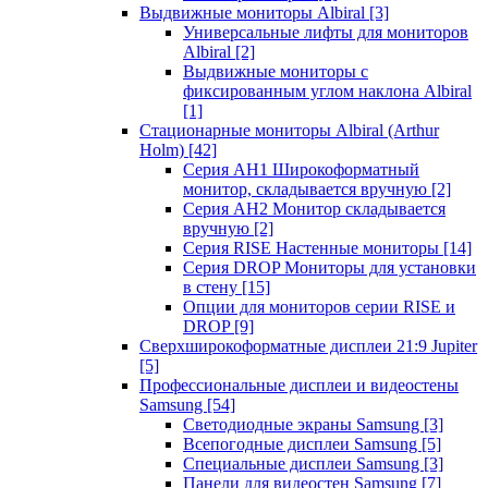
Выдвижные мониторы Albiral
[3]
Универсальные лифты для мониторов
Albiral
[2]
Выдвижные мониторы с
фиксированным углом наклона Albiral
[1]
Стационарные мониторы Albiral (Arthur
Holm)
[42]
Серия AH1 Широкоформатный
монитор, складывается вручную
[2]
Серия AH2 Монитор складывается
вручную
[2]
Серия RISE Настенные мониторы
[14]
Серия DROP Мониторы для установки
в стену
[15]
Опции для мониторов серии RISE и
DROP
[9]
Сверхширокоформатные дисплеи 21:9 Jupiter
[5]
Профессиональные дисплеи и видеостены
Samsung
[54]
Светодиодные экраны Samsung
[3]
Всепогодные дисплеи Samsung
[5]
Специальные дисплеи Samsung
[3]
Панели для видеостен Samsung
[7]