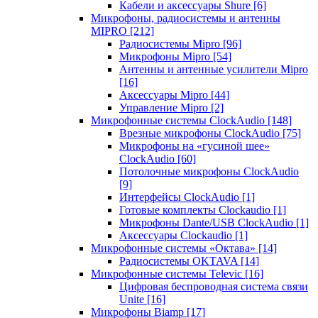
Кабели и аксессуары Shure
[6]
Микрофоны, радиосистемы и антенны
MIPRO
[212]
Радиосистемы Mipro
[96]
Микрофоны Mipro
[54]
Антенны и антенные усилители Mipro
[16]
Аксессуары Mipro
[44]
Управление Mipro
[2]
Микрофонные системы ClockAudio
[148]
Врезные микрофоны ClockAudio
[75]
Микрофоны на «гусиной шее»
ClockAudio
[60]
Потолочные микрофоны ClockAudio
[9]
Интерфейсы ClockAudio
[1]
Готовые комплекты Clockaudio
[1]
Микрофоны Dante/USB ClockAudio
[1]
Аксессуары Clockaudio
[1]
Микрофонные системы «Октава»
[14]
Радиосистемы OKTAVA
[14]
Микрофонные системы Televic
[16]
Цифровая беспроводная система связи
Unite
[16]
Микрофоны Biamp
[17]