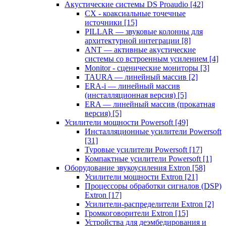
Акустические системы DS Proaudio
[42]
CX - коаксиальные точечные
источники
[15]
PILLAR — звуковые колонны для
архитектурной интеграции
[8]
ANT — активные акустические
системы со встроенным усилением
[4]
Monitor - сценические мониторы
[3]
TAURA — линейный массив
[2]
ERA-i — линейный массив
(инсталляционная версия)
[5]
ERA — линейный массив (прокатная
версия)
[5]
Усилители мощности Powersoft
[49]
Инсталляционные усилители Powersoft
[31]
Туровые усилители Powersoft
[17]
Компактные усилители Powersoft
[1]
Оборудование звукоусиления Extron
[58]
Усилители мощности Extron
[21]
Процессоры обработки сигналов (DSP)
Extron
[17]
Усилители-распределители Extron
[2]
Громкоговорители Extron
[15]
Устройства для деэмбедирования и