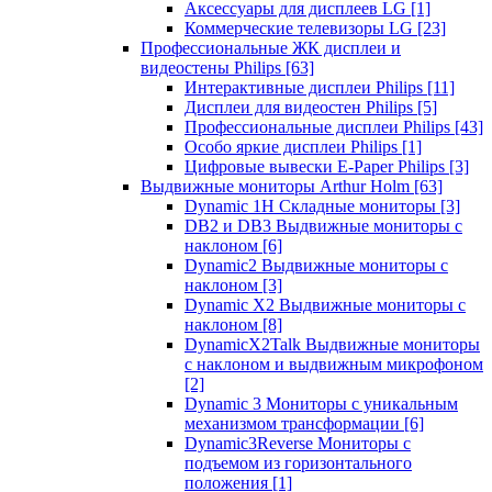
Аксессуары для дисплеев LG
[1]
Коммерческие телевизоры LG
[23]
Профессиональные ЖК дисплеи и
видеостены Philips
[63]
Интерактивные дисплеи Philips
[11]
Дисплеи для видеостен Philips
[5]
Профессиональные дисплеи Philips
[43]
Особо яркие дисплеи Philips
[1]
Цифровые вывески E-Paper Philips
[3]
Выдвижные мониторы Arthur Holm
[63]
Dynamic 1Н Складные мониторы
[3]
DB2 и DB3 Выдвижные мониторы с
наклоном
[6]
Dynamic2 Выдвижные мониторы с
наклоном
[3]
Dynamic X2 Выдвижные мониторы с
наклоном
[8]
DynamicX2Talk Выдвижные мониторы
с наклоном и выдвижным микрофоном
[2]
Dynamic 3 Мониторы с уникальным
механизмом трансформации
[6]
Dynamic3Reverse Мониторы с
подъемом из горизонтального
положения
[1]