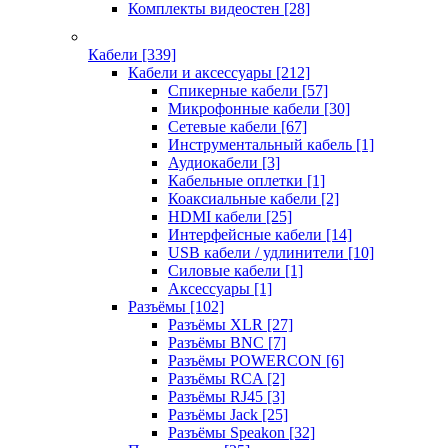
Комплекты видеостен
[28]
Кабели
[339]
Кабели и аксессуары
[212]
Спикерные кабели
[57]
Микрофонные кабели
[30]
Сетевые кабели
[67]
Инструментальный кабель
[1]
Аудиокабели
[3]
Кабельные оплетки
[1]
Коаксиальные кабели
[2]
HDMI кабели
[25]
Интерфейсные кабели
[14]
USB кабели / удлинители
[10]
Силовые кабели
[1]
Аксессуары
[1]
Разъёмы
[102]
Разъёмы XLR
[27]
Разъёмы BNC
[7]
Разъёмы POWERCON
[6]
Разъёмы RCA
[2]
Разъёмы RJ45
[3]
Разъёмы Jack
[25]
Разъёмы Speakon
[32]