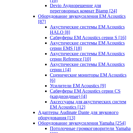
[16]
Devio Аудиорешение для
переговорных комнат Biamp
[24]
Оборудование звукоусиления EM Acoustics
[87]
Акустические системы EM Acoustics
HALO
[8]
Сабвуферы EM Acoustics серии S
[16]
Акустические системы EM Acoustics
серии EMS
[18]
Акустические системы EM Acoustics
серии Reference
[10]
Акустические системы EM Acoustics
серии i
[4]
Сценические мониторы EM Acoustics
[6]
Усилители EM Acoustics
[9]
Сабвуферы EM Acoustics серии CS
(кардиоидные)
[4]
Аксессуары для акустических систем
EM Acoustics
[12]
Адаптеры Audinate Dante для звукового
оборудования
[13]
Оборудование звукоусиления Yamaha
[254]
Потолочные громкоговорители Yamaha