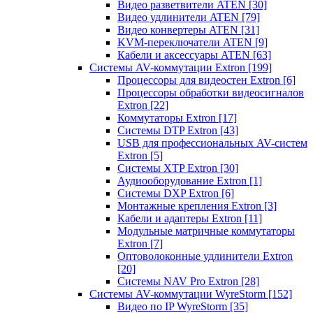
Видео разветвители ATEN
[30]
Видео удлинители ATEN
[79]
Видео конвертеры ATEN
[31]
KVM-переключатели ATEN
[9]
Кабели и аксессуары ATEN
[63]
Системы AV-коммутации Extron
[199]
Процессоры для видеостен Extron
[6]
Процессоры обработки видеосигналов
Extron
[22]
Коммутаторы Extron
[17]
Системы DTP Extron
[43]
USB для профессиональных AV-систем
Extron
[5]
Системы XTP Extron
[30]
Аудиооборудование Extron
[1]
Системы DXP Extron
[6]
Монтажные крепления Extron
[3]
Кабели и адаптеры Extron
[11]
Модульные матричные коммутаторы
Extron
[7]
Оптоволоконные удлинители Extron
[20]
Системы NAV Pro Extron
[28]
Системы AV-коммутации WyreStorm
[152]
Видео по IP WyreStorm
[35]