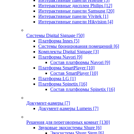
Интерактивные панели Hisense
[3]
Интерактивные дисплеи Philips
[12]
Интерактивные панели Samsung
[20]
Интерактивные панели Vivitek
[1]
Интерактивные панели Hikvision
[4]
Системы Digital Signage
[50]
Платформа Innes
[5]
Системы бронирования помещений
[6]
Комплекты Digital Signage
[3]
Платформа Navori
[9]
Состав платформы Navori
[9]
Платформа SmartPlayer
[10]
Состав SmartPlayer
[10]
Платформа LG
[1]
Платформа Spinetix
[16]
Состав платформы Spinetix
[16]
Документ-камеры
[7]
Документ-камеры Lumens
[7]
Решения для переговорных комнат
[130]
Звуковые экосистемы Shure
[6]
Экосистема Shure Stem
[6]