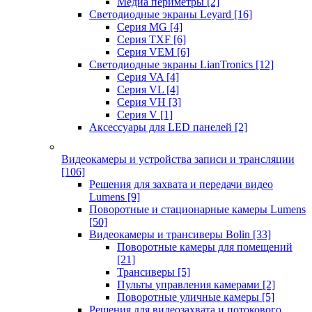
Медиа периметры
[2]
Светодиодные экраны Leyard
[16]
Серия MG
[4]
Серия TXF
[6]
Серия VEM
[6]
Светодиодные экраны LianTronics
[12]
Серия VA
[4]
Серия VL
[4]
Серия VH
[3]
Серия V
[1]
Аксессуары для LED панелей
[2]
Видеокамеры и устройства записи и трансляции
[106]
Решения для захвата и передачи видео
Lumens
[9]
Поворотные и стационарные камеры Lumens
[50]
Видеокамеры и трансиверы Bolin
[33]
Поворотные камеры для помещений
[21]
Трансиверы
[5]
Пульты управления камерами
[2]
Поворотные уличные камеры
[5]
Решения для видеозахвата и потокового