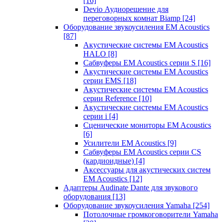
[16]
Devio Аудиорешение для
переговорных комнат Biamp
[24]
Оборудование звукоусиления EM Acoustics
[87]
Акустические системы EM Acoustics
HALO
[8]
Сабвуферы EM Acoustics серии S
[16]
Акустические системы EM Acoustics
серии EMS
[18]
Акустические системы EM Acoustics
серии Reference
[10]
Акустические системы EM Acoustics
серии i
[4]
Сценические мониторы EM Acoustics
[6]
Усилители EM Acoustics
[9]
Сабвуферы EM Acoustics серии CS
(кардиоидные)
[4]
Аксессуары для акустических систем
EM Acoustics
[12]
Адаптеры Audinate Dante для звукового
оборудования
[13]
Оборудование звукоусиления Yamaha
[254]
Потолочные громкоговорители Yamaha