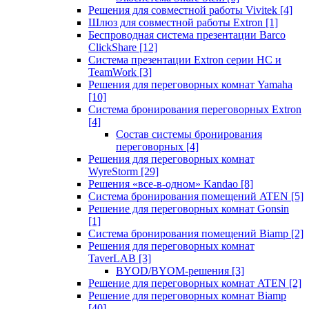
Решения для совместной работы Vivitek
[4]
Шлюз для совместной работы Extron
[1]
Беспроводная система презентации Barco
ClickShare
[12]
Система презентации Extron серии HC и
TeamWork
[3]
Решения для переговорных комнат Yamaha
[10]
Система бронирования переговорных Extron
[4]
Состав системы бронирования
переговорных
[4]
Решения для переговорных комнат
WyreStorm
[29]
Решения «все-в-одном» Kandao
[8]
Система бронирования помещений ATEN
[5]
Решение для переговорных комнат Gonsin
[1]
Система бронирования помещений Biamp
[2]
Решения для переговорных комнат
TaverLAB
[3]
BYOD/BYOM-решения
[3]
Решение для переговорных комнат ATEN
[2]
Решение для переговорных комнат Biamp
[40]