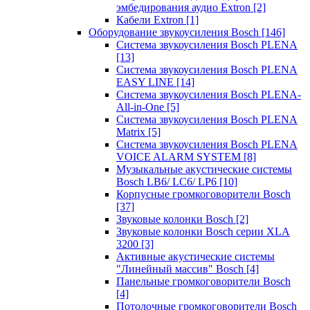
эмбедирования аудио Extron
[2]
Кабели Extron
[1]
Оборудование звукоусиления Bosch
[146]
Система звукоусиления Bosch PLENA
[13]
Система звукоусиления Bosch PLENA
EASY LINE
[14]
Система звукоусиления Bosch PLENA-
All-in-One
[5]
Система звукоусиления Bosch PLENA
Matrix
[5]
Система звукоусиления Bosch PLENA
VOICE ALARM SYSTEM
[8]
Музыкальные акустические системы
Bosch LB6/ LC6/ LP6
[10]
Корпусные громкоговорители Bosch
[37]
Звуковые колонки Bosch
[2]
Звуковые колонки Bosch серии XLA
3200
[3]
Активные акустические системы
"Линейный массив" Bosch
[4]
Панельные громкоговорители Bosch
[4]
Потолочные громкоговорители Bosch