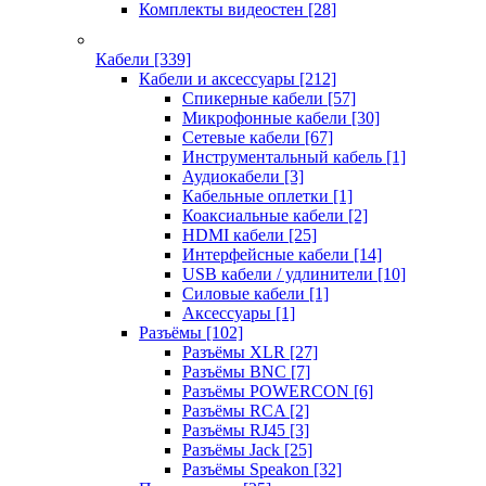
Комплекты видеостен
[28]
Кабели
[339]
Кабели и аксессуары
[212]
Спикерные кабели
[57]
Микрофонные кабели
[30]
Сетевые кабели
[67]
Инструментальный кабель
[1]
Аудиокабели
[3]
Кабельные оплетки
[1]
Коаксиальные кабели
[2]
HDMI кабели
[25]
Интерфейсные кабели
[14]
USB кабели / удлинители
[10]
Силовые кабели
[1]
Аксессуары
[1]
Разъёмы
[102]
Разъёмы XLR
[27]
Разъёмы BNC
[7]
Разъёмы POWERCON
[6]
Разъёмы RCA
[2]
Разъёмы RJ45
[3]
Разъёмы Jack
[25]
Разъёмы Speakon
[32]