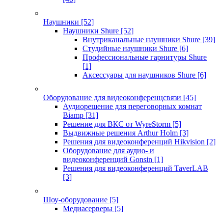
Наушники
[52]
Наушники Shure
[52]
Внутриканальные наушники Shure
[39]
Студийные наушники Shure
[6]
Профессиональные гарнитуры Shure
[1]
Аксессуары для наушников Shure
[6]
Оборудование для видеоконференцсвязи
[45]
Аудиорешение для переговорных комнат
Biamp
[31]
Решение для ВКС от WyreStorm
[5]
Выдвижные решения Arthur Holm
[3]
Решения для видеоконференций Hikvision
[2]
Оборудование для аудио- и
видеоконференций Gonsin
[1]
Решения для видеоконференций TaverLAB
[3]
Шоу-оборудование
[5]
Медиасерверы
[5]