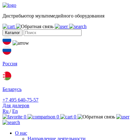
Дистрибьютор мультимедийного оборудования
Каталог
Россия
Беларусь
+7 495 640-75-57
Для дилеров
Ru
/
En
0
0
0
О нас
Направление деятельности