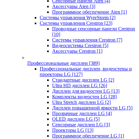
Сенсорные панели Aten
[4]
Аксессуары Aten
[3]
Программное обеспечение Aten
[1]
Системы управления WyreStorm
[2]
Системы управления Crestron
[23]
Проводные сенсорные панели Crestron
[10]
Системы управления Crestron
[7]
Видеосистемы Crestron
[5]
Аксессуары Crestron
[1]
Профессиональные дисплеи
[389]
Профессиональные дисплеи, видеостены и
проекторы LG
[127]
Стандартные дисплеи LG
[2]
Ultra HD дисплеи LG
[26]
Дисплеи для видеостен LG
[13]
Комплекты видеостен LG
[28]
Ultra Stretch дисплеи LG
[2]
Дисплеи повышенной яркости LG
[5]
Прозрачные дисплеи LG
[4]
OLED дисплеи LG
[5]
Сенсорные дисплеи LG
[3]
Проекторы LG
[13]
Программное обеспечение LG
[1]