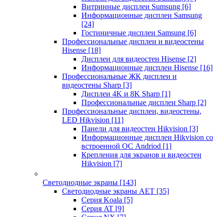
Витринные дисплеи Sumsung
[6]
Информационные дисплеи Samsung
[24]
Гостиничные дисплеи Samsung
[6]
Профессиональные дисплеи и видеостены
Hisense
[18]
Дисплеи для видеостен Hisense
[2]
Информационные дисплеи Hisense
[16]
Профессиональные ЖК дисплеи и
видеостены Sharp
[3]
Дисплеи 4K и 8K Sharp
[1]
Профессиональные дисплеи Sharp
[2]
Профессиональные дисплеи, видеостены,
LED Hikvision
[11]
Панели для видеостен Hikvision
[3]
Информационные дисплеи Hikvision со
встроенной ОС Andriod
[1]
Крепления для экранов и видеостен
Hikvision
[7]
Светодиодные экраны
[143]
Светодиодные экраны AET
[35]
Cерия Koala
[5]
Серия AT
[9]