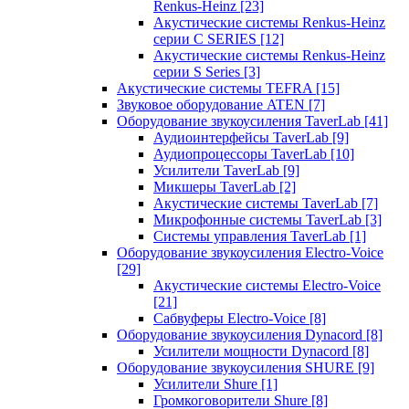
Renkus-Heinz
[23]
Акустические системы Renkus-Heinz
серии C SERIES
[12]
Акустические системы Renkus-Heinz
серии S Series
[3]
Акустические системы TEFRA
[15]
Звуковое оборудование ATEN
[7]
Оборудование звукоусиления TaverLab
[41]
Аудиоинтерфейсы TaverLab
[9]
Аудиопроцессоры TaverLab
[10]
Усилители TaverLab
[9]
Микшеры TaverLab
[2]
Акустические системы TaverLab
[7]
Микрофонные системы TaverLab
[3]
Системы управления TaverLab
[1]
Оборудование звукоусиления Electro-Voice
[29]
Акустические системы Electro-Voice
[21]
Сабвуферы Electro-Voice
[8]
Оборудование звукоусиления Dynacord
[8]
Усилители мощности Dynacord
[8]
Оборудование звукоусиления SHURE
[9]
Усилители Shure
[1]
Громкоговорители Shure
[8]