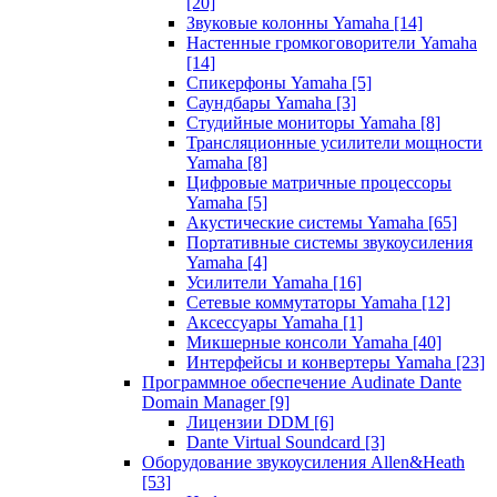
[20]
Звуковые колонны Yamaha
[14]
Настенные громкоговорители Yamaha
[14]
Спикерфоны Yamaha
[5]
Саундбары Yamaha
[3]
Студийные мониторы Yamaha
[8]
Трансляционные усилители мощности
Yamaha
[8]
Цифровые матричные процессоры
Yamaha
[5]
Акустические системы Yamaha
[65]
Портативные системы звукоусиления
Yamaha
[4]
Усилители Yamaha
[16]
Сетевые коммутаторы Yamaha
[12]
Аксессуары Yamaha
[1]
Микшерные консоли Yamaha
[40]
Интерфейсы и конвертеры Yamaha
[23]
Программное обеспечение Audinate Dante
Domain Manager
[9]
Лицензии DDM
[6]
Dante Virtual Soundcard
[3]
Оборудование звукоусиления Allen&Heath
[53]