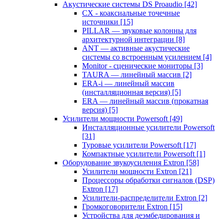
Акустические системы DS Proaudio
[42]
CX - коаксиальные точечные
источники
[15]
PILLAR — звуковые колонны для
архитектурной интеграции
[8]
ANT — активные акустические
системы со встроенным усилением
[4]
Monitor - сценические мониторы
[3]
TAURA — линейный массив
[2]
ERA-i — линейный массив
(инсталляционная версия)
[5]
ERA — линейный массив (прокатная
версия)
[5]
Усилители мощности Powersoft
[49]
Инсталляционные усилители Powersoft
[31]
Туровые усилители Powersoft
[17]
Компактные усилители Powersoft
[1]
Оборудование звукоусиления Extron
[58]
Усилители мощности Extron
[21]
Процессоры обработки сигналов (DSP)
Extron
[17]
Усилители-распределители Extron
[2]
Громкоговорители Extron
[15]
Устройства для деэмбедирования и