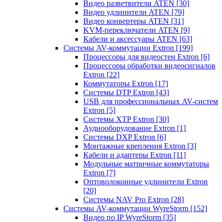
Видео разветвители ATEN
[30]
Видео удлинители ATEN
[79]
Видео конвертеры ATEN
[31]
KVM-переключатели ATEN
[9]
Кабели и аксессуары ATEN
[63]
Системы AV-коммутации Extron
[199]
Процессоры для видеостен Extron
[6]
Процессоры обработки видеосигналов
Extron
[22]
Коммутаторы Extron
[17]
Системы DTP Extron
[43]
USB для профессиональных AV-систем
Extron
[5]
Системы XTP Extron
[30]
Аудиооборудование Extron
[1]
Системы DXP Extron
[6]
Монтажные крепления Extron
[3]
Кабели и адаптеры Extron
[11]
Модульные матричные коммутаторы
Extron
[7]
Оптоволоконные удлинители Extron
[20]
Системы NAV Pro Extron
[28]
Системы AV-коммутации WyreStorm
[152]
Видео по IP WyreStorm
[35]