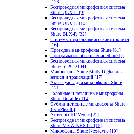
[128]
Беспроводная микрофонная система
Shure QLX-D
[9]
Беспроводная микрофонная система
Shure ULX-D
[10]
Беспроводная микрофонная система
Shure BLX-R
[32]
Системы персонального мониторинга
[16]
Проводные микрофоны Shure
[61]
Программное обеспечение Shure
[2]
Беспроводная микрофонная система
Shure SLX-D
[34]
Микрофоны Shure Motiv Digital для
записи и трансляций
[17]
Аксессуары для микрофонов Shure
[121]
Головные и петличные микрофоны
Shure DuraPlex
[14]
Субминиатюрные микрофоны Shure
TwinPlex
[8]
Антенны RF Venue
[21]
Беспроводная микрофонная система
Shure MXW NEXT 2
[16]
Микрофоны Shure Nexadyne
[10]