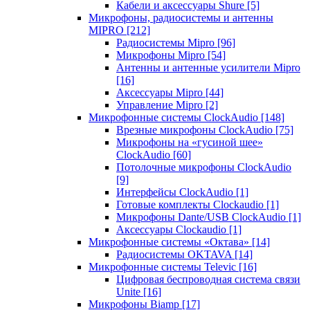
Кабели и аксессуары Shure
[5]
Микрофоны, радиосистемы и антенны
MIPRO
[212]
Радиосистемы Mipro
[96]
Микрофоны Mipro
[54]
Антенны и антенные усилители Mipro
[16]
Аксессуары Mipro
[44]
Управление Mipro
[2]
Микрофонные системы ClockAudio
[148]
Врезные микрофоны ClockAudio
[75]
Микрофоны на «гусиной шее»
ClockAudio
[60]
Потолочные микрофоны ClockAudio
[9]
Интерфейсы ClockAudio
[1]
Готовые комплекты Clockaudio
[1]
Микрофоны Dante/USB ClockAudio
[1]
Аксессуары Clockaudio
[1]
Микрофонные системы «Октава»
[14]
Радиосистемы OKTAVA
[14]
Микрофонные системы Televic
[16]
Цифровая беспроводная система связи
Unite
[16]
Микрофоны Biamp
[17]