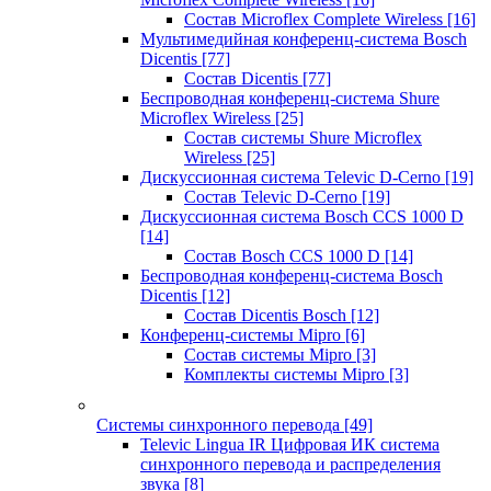
Состав Microflex Complete Wireless
[16]
Мультимедийная конференц-система Bosch
Dicentis
[77]
Состав Dicentis
[77]
Беспроводная конференц-система Shure
Microflex Wireless
[25]
Состав системы Shure Microflex
Wireless
[25]
Дискуссионная система Televic D-Cerno
[19]
Состав Televic D-Cerno
[19]
Дискуссионная система Bosch CCS 1000 D
[14]
Состав Bosch CCS 1000 D
[14]
Беспроводная конференц-система Bosch
Dicentis
[12]
Состав Dicentis Bosch
[12]
Конференц-системы Mipro
[6]
Состав системы Mipro
[3]
Комплекты системы Mipro
[3]
Системы синхронного перевода
[49]
Televic Lingua IR Цифровая ИК система
синхронного перевода и распределения
звука
[8]