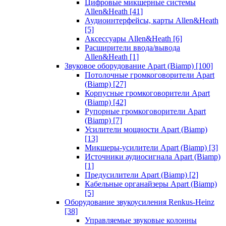
Цифровые микшерные системы
Allen&Heath
[41]
Аудиоинтерфейсы, карты Allen&Heath
[5]
Аксессуары Allen&Heath
[6]
Расширители ввода/вывода
Allen&Heath
[1]
Звуковое оборудование Apart (Biamp)
[100]
Потолочные громкоговорители Apart
(Biamp)
[27]
Корпусные громкоговорители Apart
(Biamp)
[42]
Рупорные громкоговорители Apart
(Biamp)
[7]
Усилители мощности Apart (Biamp)
[13]
Микшеры-усилители Apart (Biamp)
[3]
Источники аудиосигнала Apart (Biamp)
[1]
Предусилители Apart (Biamp)
[2]
Кабельные органайзеры Apart (Biamp)
[5]
Оборудование звукоусиления Renkus-Heinz
[38]
Управляемые звуковые колонны