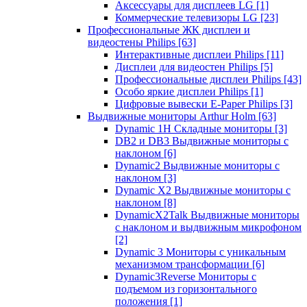
Аксессуары для дисплеев LG
[1]
Коммерческие телевизоры LG
[23]
Профессиональные ЖК дисплеи и
видеостены Philips
[63]
Интерактивные дисплеи Philips
[11]
Дисплеи для видеостен Philips
[5]
Профессиональные дисплеи Philips
[43]
Особо яркие дисплеи Philips
[1]
Цифровые вывески E-Paper Philips
[3]
Выдвижные мониторы Arthur Holm
[63]
Dynamic 1Н Складные мониторы
[3]
DB2 и DB3 Выдвижные мониторы с
наклоном
[6]
Dynamic2 Выдвижные мониторы с
наклоном
[3]
Dynamic X2 Выдвижные мониторы с
наклоном
[8]
DynamicX2Talk Выдвижные мониторы
с наклоном и выдвижным микрофоном
[2]
Dynamic 3 Мониторы с уникальным
механизмом трансформации
[6]
Dynamic3Reverse Мониторы с
подъемом из горизонтального
положения
[1]