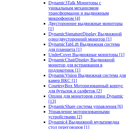
Dynamic3Talk Мониторы с
уникальным механизмом
трансформации и выдвижным
микрофоном
[4]
Двусторонние выдвижные мониторы
[1]
DynamicSignatureDisplay Выдвижной
одно/двусторонний монитор
[1]
DynamicTabLift Выдвижная система
для планшета
[1]
UnderCover Выдвижные мониторы
[1]
DynamicChairDisplay Выдвижной
монитор для встраивания в
подлокотник
[1]
DynamicVision Выдвижная система для
камер ВКС
[1]
CourtesyBox Моторизованный корпус
для бутылок и салфеток
[2]
Опции для мониторов серии Dynamic
[13]
DynamicShare система управления
[6]
Управление моторизованными
устройствами
[2]
Dynamic4 Выдвижной мультимедиа
стол переговоров
[1]