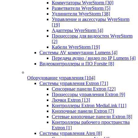
Коммутаторы WyreStorm
[30]
Разветвители WyreStorm
[5]
Удлинители WyreStorm
[38]
Управление и аксессуары WyreStorm
[19]
Адаптеры WyreStorm
[4]
Процессоры для видеостен WyreStorm
[2]
Кабели WyreStorm
[19]
Системы AV коммутации Lumens
[4]
Передача аудио / видео по IP Lumens
[4]
Видеоконтроллеры и ПО Forsite
[8]
Оборудование управления
[104]
Системы управления Extron
[71]
Сенсорные панели Extron
[22]
Процессоры управления Extron
[9]
Лючки Extron
[13]
Контроллеры Extron MediaLink
[11]
Кнопочные панели Extron
[7]
Сетевые кнопочные панели Extron
[8]
Контроллеры рабочего пространства
Extron
[1]
Системы управления Aten
[8]