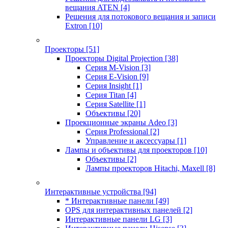
вещания ATEN
[4]
Решения для потокового вещания и записи
Extron
[10]
Проекторы
[51]
Проекторы Digital Projection
[38]
Серия M-Vision
[3]
Серия E-Vision
[9]
Серия Insight
[1]
Серия Titan
[4]
Серия Satellite
[1]
Объективы
[20]
Проекционные экраны Adeo
[3]
Серия Professional
[2]
Управление и аксессуары
[1]
Лампы и объективы для проекторов
[10]
Объективы
[2]
Лампы проекторов Hitachi, Maxell
[8]
Интерактивные устройства
[94]
* Интерактивные панели
[49]
OPS для интерактивных панелей
[2]
Интерактивные панели LG
[3]