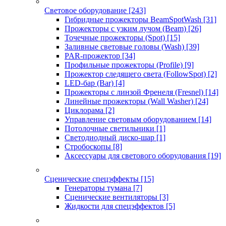
Световое оборудование
[243]
Гибридные прожекторы BeamSpotWash
[31]
Прожекторы с узким лучом (Beam)
[26]
Точечные прожекторы (Spot)
[15]
Заливные световые головы (Wash)
[39]
PAR-прожектор
[34]
Профильные прожекторы (Profile)
[9]
Прожектор следящего света (FollowSpot)
[2]
LED-бар (Bar)
[4]
Прожекторы с линзой Френеля (Fresnel)
[14]
Линейные прожекторы (Wall Washer)
[24]
Циклорама
[2]
Управление световым оборудованием
[14]
Потолочные светильники
[1]
Светодиодный диско-шар
[1]
Стробоскопы
[8]
Аксессуары для светового оборудования
[19]
Сценические спецэффекты
[15]
Генераторы тумана
[7]
Сценические вентиляторы
[3]
Жидкости для спецэффектов
[5]