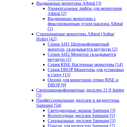
Выдвижные мониторы Albiral
[3]
Универсальные лифты для мониторов
Albiral
[2]
Выдвижные мониторы с
фиксированным углом наклона Albiral
[1]
Стационарные мониторы Albiral (Arthur
Holm)
[42]
Серия AH1 Широкоформатный
монитор, складывается вручную
[2]
Серия AH2 Монитор складывается
вручную
[2]
Серия RISE Настенные мониторы
[14]
Серия DROP Мониторы для установки
в стену
[15]
Опции для мониторов серии RISE и
DROP
[9]
Сверхширокоформатные дисплеи 21:9 Jupiter
[5]
Профессиональные дисплеи и видеостены
Samsung
[54]
Светодиодные экраны Samsung
[3]
Всепогодные дисплеи Samsung
[5]
Специальные дисплеи Samsung
[3]
Панели для видеостен Samsung
[7]