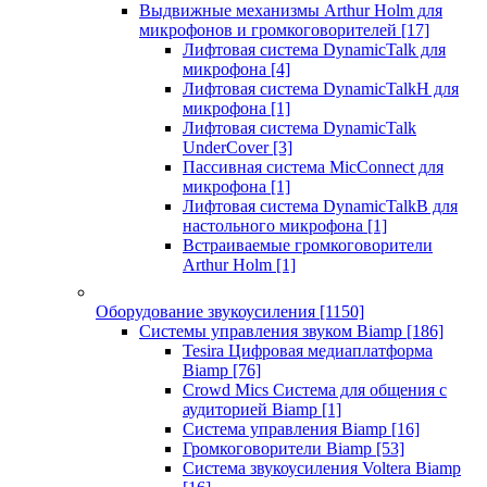
Выдвижные механизмы Arthur Holm для
микрофонов и громкоговорителей
[17]
Лифтовая система DynamicTalk для
микрофона
[4]
Лифтовая система DynamicTalkH для
микрофона
[1]
Лифтовая система DynamicTalk
UnderCover
[3]
Пассивная система MicConnect для
микрофона
[1]
Лифтовая система DynamicTalkB для
настольного микрофона
[1]
Встраиваемые громкоговорители
Arthur Holm
[1]
Оборудование звукоусиления
[1150]
Системы управления звуком Biamp
[186]
Tesira Цифровая медиаплатформа
Biamp
[76]
Crowd Mics Система для общения с
аудиторией Biamp
[1]
Система управления Biamp
[16]
Громкоговорители Biamp
[53]
Система звукоусиления Voltera Biamp