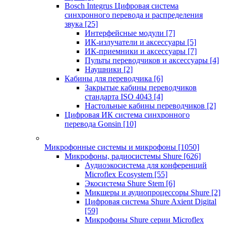
Bosch Integrus Цифровая система
синхронного перевода и распределения
звука
[25]
Интерфейсные модули
[7]
ИК-излучатели и аксессуары
[5]
ИК-приемники и аксессуары
[7]
Пульты переводчиков и аксессуары
[4]
Наушники
[2]
Кабины для переводчика
[6]
Закрытые кабины переводчиков
стандарта ISO 4043
[4]
Настольные кабины переводчиков
[2]
Цифровая ИК система синхронного
перевода Gonsin
[10]
Микрофонные системы и микрофоны
[1050]
Микрофоны, радиосистемы Shure
[626]
Аудиоэкосистема для конференций
Microflex Ecosystem
[55]
Экосистема Shure Stem
[6]
Микшеры и аудиопроцессоры Shure
[2]
Цифровая система Shure Axient Digital
[59]
Микрофоны Shure серии Microflex