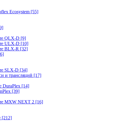
flex Ecosystem
[55]
9]
ure QLX-D
[9]
ure ULX-D
[10]
ure BLX-R
[32]
6]
ure SLX-D
[34]
иси и трансляций
[17]
e DuraPlex
[14]
nPlex
[39]
hure MXW NEXT 2
[16]
O
[212]