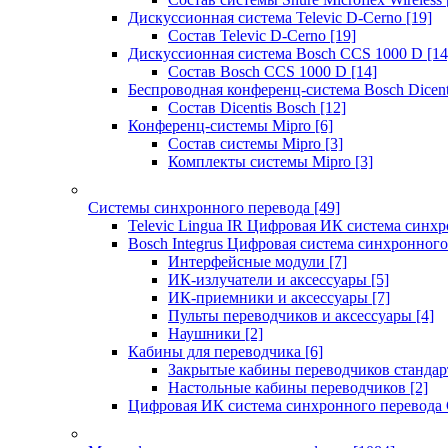
Дискуссионная система Televic D-Cerno
[19]
Состав Televic D-Cerno
[19]
Дискуссионная система Bosch CCS 1000 D
[14
Состав Bosch CCS 1000 D
[14]
Беспроводная конференц-система Bosch Dicen
Состав Dicentis Bosch
[12]
Конференц-системы Mipro
[6]
Состав системы Mipro
[3]
Комплекты системы Mipro
[3]
Системы синхронного перевода
[49]
Televic Lingua IR Цифровая ИК система синхр
Bosch Integrus Цифровая система синхронного
Интерфейсные модули
[7]
ИК-излучатели и аксессуары
[5]
ИК-приемники и аксессуары
[7]
Пульты переводчиков и аксессуары
[4]
Наушники
[2]
Кабины для переводчика
[6]
Закрытые кабины переводчиков стандар
Настольные кабины переводчиков
[2]
Цифровая ИК система синхронного перевода