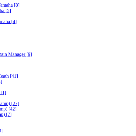
Yamaha
[8]
aha
[5]
amaha
[4]
main Manager
[9]
]
Heath
[41]
5]
h
[1]
iamp)
[27]
amp)
[42]
mp)
[7]
1]