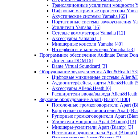
Трансляционные усилители мощности 
Цифровые матричные процессоры Yam
Акустические системы Yamaha
[65]
Портативные системы звукоусиления Y
Усилители Yamaha
[16]
Сетевые коммутаторы Yamaha
[12]
Аксессуары Yamaha
[1]
Микшерные консоли Yamaha
[40]
Интерфейсы и конвертеры Yamaha
[23]
Программное обеспечение Audinate Dante Do
Лицензии DDM
[6]
Dante Virtual Soundcard
[3]
Оборудование звукоусиления Allen&Heath
[53
Цифровые микшерные системы Allen&
Аудиоинтерфейсы, карты Allen&Heath
[
Аксессуары Allen&Heath
[6]
Расширители ввода/вывода Allen&Heat
Звуковое оборудование Apart (Biamp)
[100]
Потолочные громкоговорители Apart (B
Корпусные громкоговорители Apart (Bi
Рупорные громкоговорители Apart (Bia
Усилители мощности Apart (Biamp)
[13]
Микшеры-усилители Apart (Biamp)
[3]
Источники аудиосигнала Apart (Biamp)
[