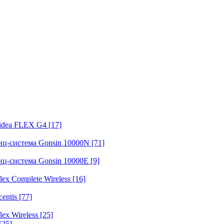
fidea FLEX G4
[17]
нц-система Gonsin 10000N
[71]
нц-система Gonsin 10000E
[9]
ex Complete Wireless
[16]
entis
[77]
ex Wireless
[25]
[25]