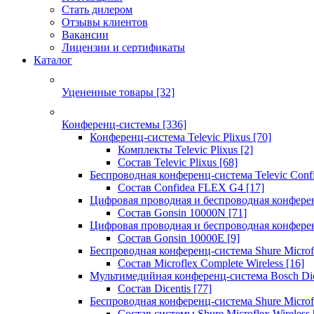
Стать дилером
Отзывы клиентов
Вакансии
Лицензии и сертификаты
Каталог
Уцененные товары
[32]
Конференц-системы
[336]
Конференц-система Televic Plixus
[70]
Комплекты Televic Plixus
[2]
Состав Televic Plixus
[68]
Беспроводная конференц-система Televic Con
Состав Confidea FLEX G4
[17]
Цифровая проводная и беспроводная конфере
Состав Gonsin 10000N
[71]
Цифровая проводная и беспроводная конфере
Состав Gonsin 10000E
[9]
Беспроводная конференц-система Shure Microfl
Состав Microflex Complete Wireless
[16]
Мультимедийная конференц-система Bosch Dic
Состав Dicentis
[77]
Беспроводная конференц-система Shure Microfl
Состав системы Shure Microflex Wireless