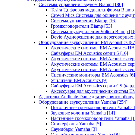
Системы управления звуком Biamp
[186]
Tesira Цифровая медиаплатформа Biamp
Crowd Mics Система для общения с ауд
Система управления Biamp
[16]
Громкоговорители Biamp
[53]
Система звукоусиления Voltera Biamp
[16
Devio Аудиорешение для переговорных
Оборудование звукоусиления EM Acoustics
[87
Акустические системы EM Acoustics 
Сабвуферы EM Acoustics серии S
[16]
Акустические системы EM Acoustics с
Акустические системы EM Acoustics сер
Акустические системы EM Acoustics сер
Сценические мониторы EM Acoustics
[6]
Усилители EM Acoustics
[9]
Сабвуферы EM Acoustics серии CS (кар
Аксессуары для акустических систем EM
Адаптеры Audinate Dante для звукового обор
Оборудование звукоусиления Yamaha
[254]
Потолочные громкоговорители Yamaha
Звуковые колонны Yamaha
[14]
Настенные громкоговорители Yamaha
[1
Спикерфоны Yamaha
[5]
Саундбары Yamaha
[3]
Студийные мониторы Yamaha
[8]