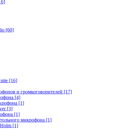
16]
dio
[60]
nite
[16]
офонов и громкоговорителей
[17]
крофона
[4]
икрофона
[1]
ver
[3]
рофона
[1]
стольного микрофона
[1]
r Holm
[1]