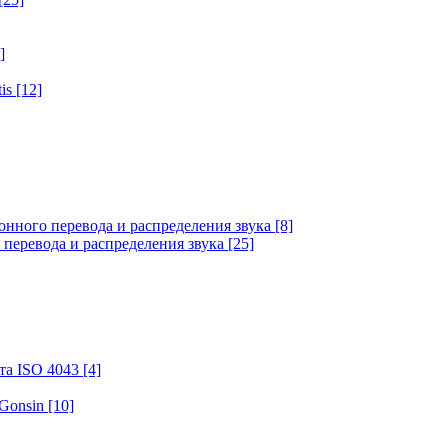
]
tis
[12]
онного перевода и распределения звука
[8]
 перевода и распределения звука
[25]
та ISO 4043
[4]
 Gonsin
[10]