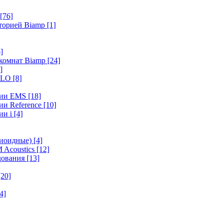
[76]
иторией Biamp
[1]
]
 комнат Biamp
[24]
]
HALO
[8]
ерии EMS
[18]
ии Reference
[10]
ии i
[4]
диоидные)
[4]
 Acoustics
[12]
удования
[13]
[20]
4]