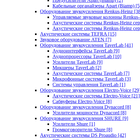
Предусилители Apart (Biamp)
[2]
Кабельные органайзеры Apart (Biamp)
[5
Оборудование звукоусиления Renkus-Heinz
[3
Управляемые звуковые колонны Renkus
Акустические системы Renkus-Heinz с
Акустические системы Renkus-Heinz сер
Акустические системы TEFRA
[15]
Звуковое оборудование ATEN
[7]
Оборудование звукоусиления TaverLab
[41]
Аудиоинтерфейсы TaverLab
[9]
Аудиопроцессоры TaverLab
[10]
Усилители TaverLab
[9]
Микшеры TaverLab
[2]
Акустические системы TaverLab
[7]
Микрофонные системы TaverLab
[3]
Системы управления TaverLab
[1]
Оборудование звукоусиления Electro-Voice
[29
Акустические системы Electro-Voice
[21]
Сабвуферы Electro-Voice
[8]
Оборудование звукоусиления Dynacord
[8]
Усилители мощности Dynacord
[8]
Оборудование звукоусиления SHURE
[9]
Усилители Shure
[1]
Громкоговорители Shure
[8]
Акустические системы DS Proaudio
[42]