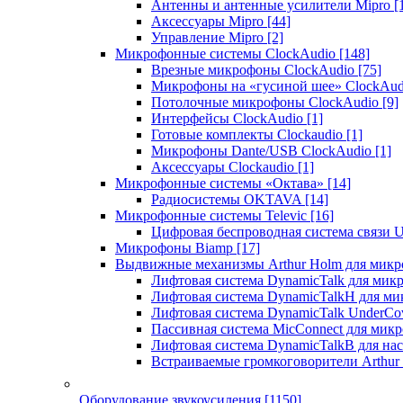
Антенны и антенные усилители Mipro
[
Аксессуары Mipro
[44]
Управление Mipro
[2]
Микрофонные системы ClockAudio
[148]
Врезные микрофоны ClockAudio
[75]
Микрофоны на «гусиной шее» ClockAu
Потолочные микрофоны ClockAudio
[9]
Интерфейсы ClockAudio
[1]
Готовые комплекты Clockaudio
[1]
Микрофоны Dante/USB ClockAudio
[1]
Аксессуары Clockaudio
[1]
Микрофонные системы «Октава»
[14]
Радиосистемы OKTAVA
[14]
Микрофонные системы Televic
[16]
Цифровая беспроводная система связи U
Микрофоны Biamp
[17]
Выдвижные механизмы Arthur Holm для микр
Лифтовая система DynamicTalk для ми
Лифтовая система DynamicTalkH для м
Лифтовая система DynamicTalk UnderCo
Пассивная система MicConnect для мик
Лифтовая система DynamicTalkB для на
Встраиваемые громкоговорители Arthu
Оборудование звукоусиления
[1150]