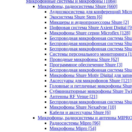
Микрофонные системы и микрофоны
[1084]
Микрофоны, радиосистемы Shure
[660]
Аудиоэкосистема для конференций Micro
Экосистема Shure Stem
[6]
Микшеры и аудиопроцессоры Shure
[2]
Цифровая система Shure Axient Digital
[5
Микрофоны Shure серии Microflex
[128]
Беспроводная микрофонная система Sh
Беспроводная микрофонная система Sh
Беспроводная микрофонная система Sh
Системы персонального мониторинга
[1
Проводные микрофоны Shure
[62]
Программное обеспечение Shure
[3]
Беспроводная микрофонная система Sh
Микрофоны Shure Motiv Digital для зап
Аксессуары для микрофонов Shure
[121]
Головные и петличные микрофоны Shur
Субминиатюрные микрофоны Shure Twi
Антенны RF Venue
[21]
Беспроводная микрофонная система S
Микрофоны Shure Nexadyne
[10]
Кабели и аксессуары Shure
[6]
Микрофоны, радиосистемы и антенны MIPR
Радиосистемы Mipro
[96]
Микрофоны Mipro
[54]