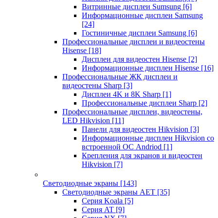
Витринные дисплеи Sumsung
[6]
Информационные дисплеи Samsung
[24]
Гостиничные дисплеи Samsung
[6]
Профессиональные дисплеи и видеостены
Hisense
[18]
Дисплеи для видеостен Hisense
[2]
Информационные дисплеи Hisense
[16]
Профессиональные ЖК дисплеи и
видеостены Sharp
[3]
Дисплеи 4K и 8K Sharp
[1]
Профессиональные дисплеи Sharp
[2]
Профессиональные дисплеи, видеостены,
LED Hikvision
[11]
Панели для видеостен Hikvision
[3]
Информационные дисплеи Hikvision со
встроенной ОС Andriod
[1]
Крепления для экранов и видеостен
Hikvision
[7]
Светодиодные экраны
[143]
Светодиодные экраны AET
[35]
Cерия Koala
[5]
Серия AT
[9]