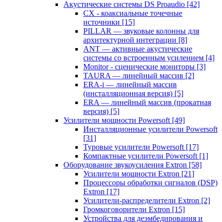
Акустические системы DS Proaudio
[42]
CX - коаксиальные точечные
источники
[15]
PILLAR — звуковые колонны для
архитектурной интеграции
[8]
ANT — активные акустические
системы со встроенным усилением
[4]
Monitor - сценические мониторы
[3]
TAURA — линейный массив
[2]
ERA-i — линейный массив
(инсталляционная версия)
[5]
ERA — линейный массив (прокатная
версия)
[5]
Усилители мощности Powersoft
[49]
Инсталляционные усилители Powersoft
[31]
Туровые усилители Powersoft
[17]
Компактные усилители Powersoft
[1]
Оборудование звукоусиления Extron
[58]
Усилители мощности Extron
[21]
Процессоры обработки сигналов (DSP)
Extron
[17]
Усилители-распределители Extron
[2]
Громкоговорители Extron
[15]
Устройства для деэмбедирования и