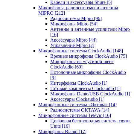
Кабели и аксессуары Shure
[5]
Микрофоны, радиосистемы и антенны
MIPRO
[212]
Радиосистемы Mipro
[96]
Микрофоны Mipro
[54]
Антенны и антенные усилители Mipro
[16]
Аксессуары Mipro
[44]
Управление Mipro
[2]
Микрофонные системы ClockAudio
[148]
Врезные микрофоны ClockAudio
[75]
Микрофоны на «гусиной шее»
ClockAudio
[60]
Потолочные микрофоны ClockAudio
[9]
Интерфейсы ClockAudio
[1]
Готовые комплекты Clockaudio
[1]
Микрофоны Dante/USB ClockAudio
[1]
Аксессуары Clockaudio
[1]
Микрофонные системы «Октава»
[14]
Радиосистемы OKTAVA
[14]
Микрофонные системы Televic
[16]
Цифровая беспроводная система связи
Unite
[16]
Микрофоны Biamp
[17]