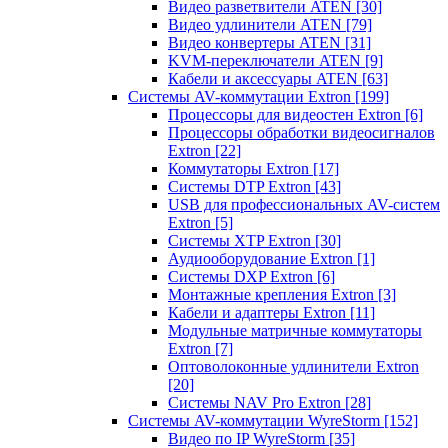
Видео разветвители ATEN
[30]
Видео удлинители ATEN
[79]
Видео конвертеры ATEN
[31]
KVM-переключатели ATEN
[9]
Кабели и аксессуары ATEN
[63]
Системы AV-коммутации Extron
[199]
Процессоры для видеостен Extron
[6]
Процессоры обработки видеосигналов
Extron
[22]
Коммутаторы Extron
[17]
Системы DTP Extron
[43]
USB для профессиональных AV-систем
Extron
[5]
Системы XTP Extron
[30]
Аудиооборудование Extron
[1]
Системы DXP Extron
[6]
Монтажные крепления Extron
[3]
Кабели и адаптеры Extron
[11]
Модульные матричные коммутаторы
Extron
[7]
Оптоволоконные удлинители Extron
[20]
Системы NAV Pro Extron
[28]
Системы AV-коммутации WyreStorm
[152]
Видео по IP WyreStorm
[35]