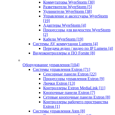
Коммутаторы WyreStorm
[30]
Разветвители WyreStorm
[5]
Удлинители WyreStorm
[38]
Управление и аксессуары WyreStorm
[19]
Адаптеры WyreStorm
[4]
Процессоры для видеостен WyreStorm
[2]
Кабели WyreStorm
[19]
Системы AV коммутации Lumens
[4]
Передача аудио / видео по IP Lumens
[4]
Видеоконтроллеры и ПО Forsite
[8]
Оборудование управления
[104]
Системы управления Extron
[71]
Сенсорные панели Extron
[22]
Процессоры управления Extron
[9]
Лючки Extron
[13]
Контроллеры Extron MediaLink
[11]
Кнопочные панели Extron
[7]
Сетевые кнопочные панели Extron
[8]
Контроллеры рабочего пространства
Extron
[1]
Системы управления Aten
[8]