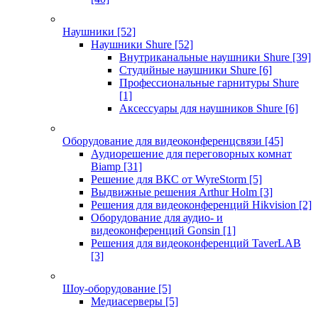
Наушники
[52]
Наушники Shure
[52]
Внутриканальные наушники Shure
[39]
Студийные наушники Shure
[6]
Профессиональные гарнитуры Shure
[1]
Аксессуары для наушников Shure
[6]
Оборудование для видеоконференцсвязи
[45]
Аудиорешение для переговорных комнат
Biamp
[31]
Решение для ВКС от WyreStorm
[5]
Выдвижные решения Arthur Holm
[3]
Решения для видеоконференций Hikvision
[2]
Оборудование для аудио- и
видеоконференций Gonsin
[1]
Решения для видеоконференций TaverLAB
[3]
Шоу-оборудование
[5]
Медиасерверы
[5]