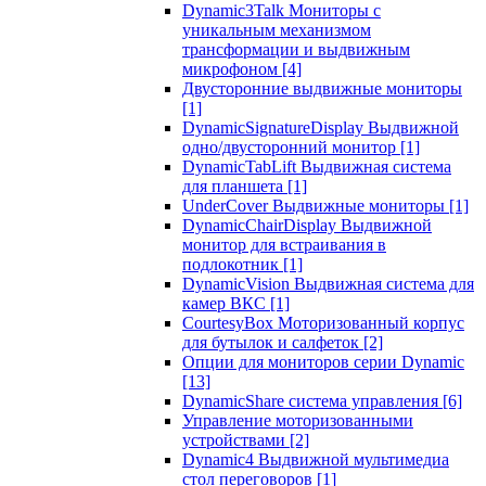
Dynamic3Talk Мониторы с
уникальным механизмом
трансформации и выдвижным
микрофоном
[4]
Двусторонние выдвижные мониторы
[1]
DynamicSignatureDisplay Выдвижной
одно/двусторонний монитор
[1]
DynamicTabLift Выдвижная система
для планшета
[1]
UnderCover Выдвижные мониторы
[1]
DynamicChairDisplay Выдвижной
монитор для встраивания в
подлокотник
[1]
DynamicVision Выдвижная система для
камер ВКС
[1]
CourtesyBox Моторизованный корпус
для бутылок и салфеток
[2]
Опции для мониторов серии Dynamic
[13]
DynamicShare система управления
[6]
Управление моторизованными
устройствами
[2]
Dynamic4 Выдвижной мультимедиа
стол переговоров
[1]