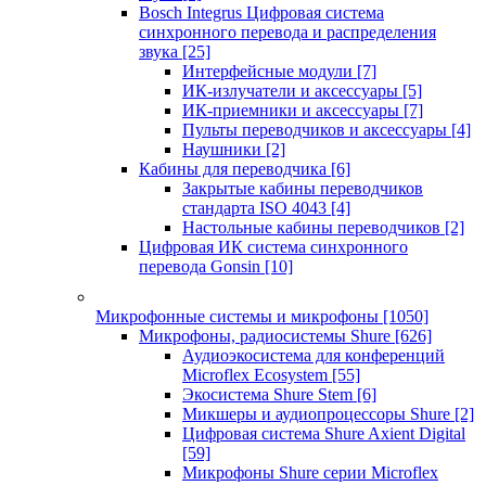
Bosch Integrus Цифровая система
синхронного перевода и распределения
звука
[25]
Интерфейсные модули
[7]
ИК-излучатели и аксессуары
[5]
ИК-приемники и аксессуары
[7]
Пульты переводчиков и аксессуары
[4]
Наушники
[2]
Кабины для переводчика
[6]
Закрытые кабины переводчиков
стандарта ISO 4043
[4]
Настольные кабины переводчиков
[2]
Цифровая ИК система синхронного
перевода Gonsin
[10]
Микрофонные системы и микрофоны
[1050]
Микрофоны, радиосистемы Shure
[626]
Аудиоэкосистема для конференций
Microflex Ecosystem
[55]
Экосистема Shure Stem
[6]
Микшеры и аудиопроцессоры Shure
[2]
Цифровая система Shure Axient Digital
[59]
Микрофоны Shure серии Microflex