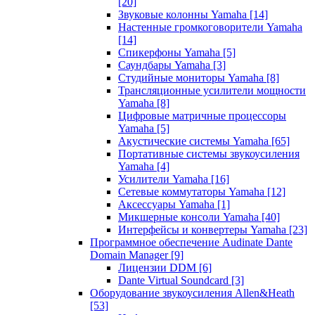
[20]
Звуковые колонны Yamaha
[14]
Настенные громкоговорители Yamaha
[14]
Спикерфоны Yamaha
[5]
Саундбары Yamaha
[3]
Студийные мониторы Yamaha
[8]
Трансляционные усилители мощности
Yamaha
[8]
Цифровые матричные процессоры
Yamaha
[5]
Акустические системы Yamaha
[65]
Портативные системы звукоусиления
Yamaha
[4]
Усилители Yamaha
[16]
Сетевые коммутаторы Yamaha
[12]
Аксессуары Yamaha
[1]
Микшерные консоли Yamaha
[40]
Интерфейсы и конвертеры Yamaha
[23]
Программное обеспечение Audinate Dante
Domain Manager
[9]
Лицензии DDM
[6]
Dante Virtual Soundcard
[3]
Оборудование звукоусиления Allen&Heath
[53]