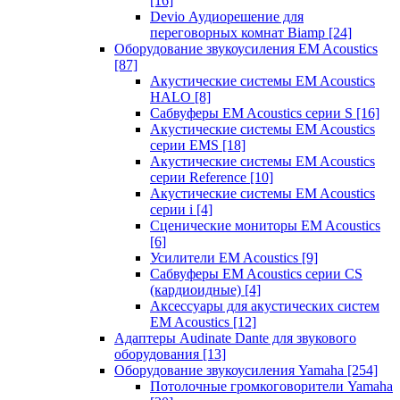
[16]
Devio Аудиорешение для
переговорных комнат Biamp
[24]
Оборудование звукоусиления EM Acoustics
[87]
Акустические системы EM Acoustics
HALO
[8]
Сабвуферы EM Acoustics серии S
[16]
Акустические системы EM Acoustics
серии EMS
[18]
Акустические системы EM Acoustics
серии Reference
[10]
Акустические системы EM Acoustics
серии i
[4]
Сценические мониторы EM Acoustics
[6]
Усилители EM Acoustics
[9]
Сабвуферы EM Acoustics серии CS
(кардиоидные)
[4]
Аксессуары для акустических систем
EM Acoustics
[12]
Адаптеры Audinate Dante для звукового
оборудования
[13]
Оборудование звукоусиления Yamaha
[254]
Потолочные громкоговорители Yamaha