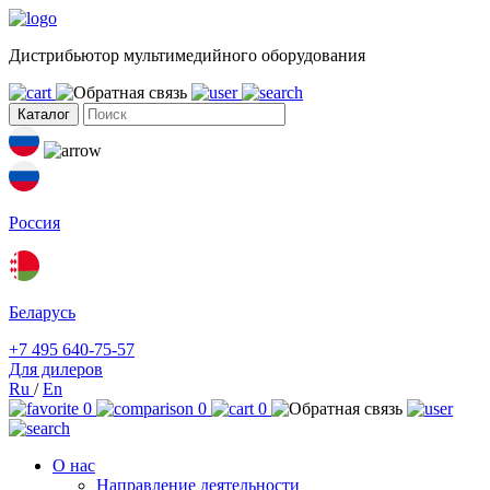
Дистрибьютор мультимедийного оборудования
Каталог
Россия
Беларусь
+7 495 640-75-57
Для дилеров
Ru
/
En
0
0
0
О нас
Направление деятельности