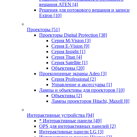
вещания ATEN
[4]
Решения для потокового вещания и записи
Extron
[10]
Проекторы
[51]
Проекторы Digital Projection
[38]
Серия M-Vision
[3]
Серия E-Vision
[9]
Серия Insight
[1]
Серия Titan
[4]
Серия Satellite
[1]
Объективы
[20]
Проекционные экраны Adeo
[3]
Серия Professional
[2]
Управление и аксессуары
[1]
Лампы и объективы для проекторов
[10]
Объективы
[2]
Лампы проекторов Hitachi, Maxell
[8]
Интерактивные устройства
[94]
* Интерактивные панели
[49]
OPS для интерактивных панелей
[2]
Интерактивные панели LG
[3]