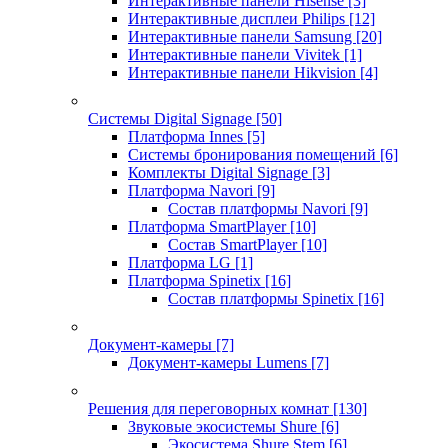
Интерактивные панели Hisense
[3]
Интерактивные дисплеи Philips
[12]
Интерактивные панели Samsung
[20]
Интерактивные панели Vivitek
[1]
Интерактивные панели Hikvision
[4]
Системы Digital Signage
[50]
Платформа Innes
[5]
Системы бронирования помещений
[6]
Комплекты Digital Signage
[3]
Платформа Navori
[9]
Состав платформы Navori
[9]
Платформа SmartPlayer
[10]
Состав SmartPlayer
[10]
Платформа LG
[1]
Платформа Spinetix
[16]
Состав платформы Spinetix
[16]
Документ-камеры
[7]
Документ-камеры Lumens
[7]
Решения для переговорных комнат
[130]
Звуковые экосистемы Shure
[6]
Экосистема Shure Stem
[6]