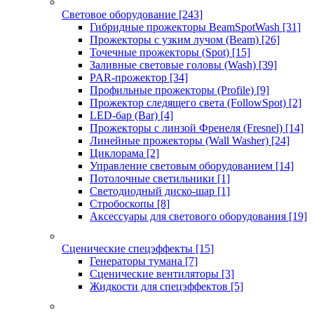
Световое оборудование
[243]
Гибридные прожекторы BeamSpotWash
[31]
Прожекторы с узким лучом (Beam)
[26]
Точечные прожекторы (Spot)
[15]
Заливные световые головы (Wash)
[39]
PAR-прожектор
[34]
Профильные прожекторы (Profile)
[9]
Прожектор следящего света (FollowSpot)
[2]
LED-бар (Bar)
[4]
Прожекторы с линзой Френеля (Fresnel)
[14]
Линейные прожекторы (Wall Washer)
[24]
Циклорама
[2]
Управление световым оборудованием
[14]
Потолочные светильники
[1]
Светодиодный диско-шар
[1]
Стробоскопы
[8]
Аксессуары для светового оборудования
[19]
Сценические спецэффекты
[15]
Генераторы тумана
[7]
Сценические вентиляторы
[3]
Жидкости для спецэффектов
[5]