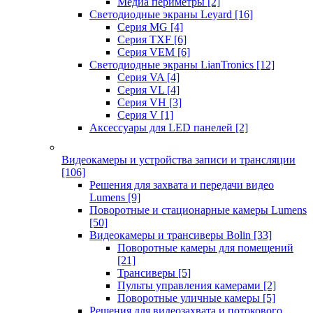
Медиа периметры
[2]
Светодиодные экраны Leyard
[16]
Серия MG
[4]
Серия TXF
[6]
Серия VEM
[6]
Светодиодные экраны LianTronics
[12]
Серия VA
[4]
Серия VL
[4]
Серия VH
[3]
Серия V
[1]
Аксессуары для LED панелей
[2]
Видеокамеры и устройства записи и трансляции
[106]
Решения для захвата и передачи видео
Lumens
[9]
Поворотные и стационарные камеры Lumens
[50]
Видеокамеры и трансиверы Bolin
[33]
Поворотные камеры для помещений
[21]
Трансиверы
[5]
Пульты управления камерами
[2]
Поворотные уличные камеры
[5]
Решения для видеозахвата и потокового