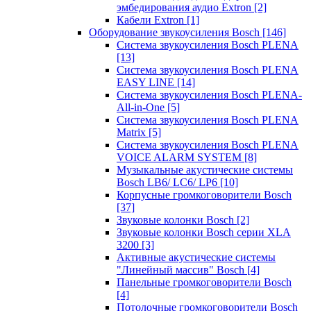
эмбедирования аудио Extron
[2]
Кабели Extron
[1]
Оборудование звукоусиления Bosch
[146]
Система звукоусиления Bosch PLENA
[13]
Система звукоусиления Bosch PLENA
EASY LINE
[14]
Система звукоусиления Bosch PLENA-
All-in-One
[5]
Система звукоусиления Bosch PLENA
Matrix
[5]
Система звукоусиления Bosch PLENA
VOICE ALARM SYSTEM
[8]
Музыкальные акустические системы
Bosch LB6/ LC6/ LP6
[10]
Корпусные громкоговорители Bosch
[37]
Звуковые колонки Bosch
[2]
Звуковые колонки Bosch серии XLA
3200
[3]
Активные акустические системы
"Линейный массив" Bosch
[4]
Панельные громкоговорители Bosch
[4]
Потолочные громкоговорители Bosch