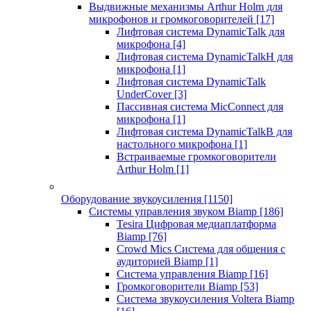
Выдвижные механизмы Arthur Holm для
микрофонов и громкоговорителей
[17]
Лифтовая система DynamicTalk для
микрофона
[4]
Лифтовая система DynamicTalkH для
микрофона
[1]
Лифтовая система DynamicTalk
UnderCover
[3]
Пассивная система MicConnect для
микрофона
[1]
Лифтовая система DynamicTalkB для
настольного микрофона
[1]
Встраиваемые громкоговорители
Arthur Holm
[1]
Оборудование звукоусиления
[1150]
Системы управления звуком Biamp
[186]
Tesira Цифровая медиаплатформа
Biamp
[76]
Crowd Mics Система для общения с
аудиторией Biamp
[1]
Система управления Biamp
[16]
Громкоговорители Biamp
[53]
Система звукоусиления Voltera Biamp