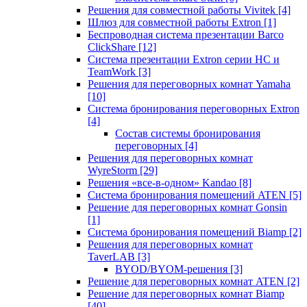
Решения для совместной работы Vivitek
[4]
Шлюз для совместной работы Extron
[1]
Беспроводная система презентации Barco
ClickShare
[12]
Система презентации Extron серии HC и
TeamWork
[3]
Решения для переговорных комнат Yamaha
[10]
Система бронирования переговорных Extron
[4]
Состав системы бронирования
переговорных
[4]
Решения для переговорных комнат
WyreStorm
[29]
Решения «все-в-одном» Kandao
[8]
Система бронирования помещений ATEN
[5]
Решение для переговорных комнат Gonsin
[1]
Система бронирования помещений Biamp
[2]
Решения для переговорных комнат
TaverLAB
[3]
BYOD/BYOM-решения
[3]
Решение для переговорных комнат ATEN
[2]
Решение для переговорных комнат Biamp
[40]