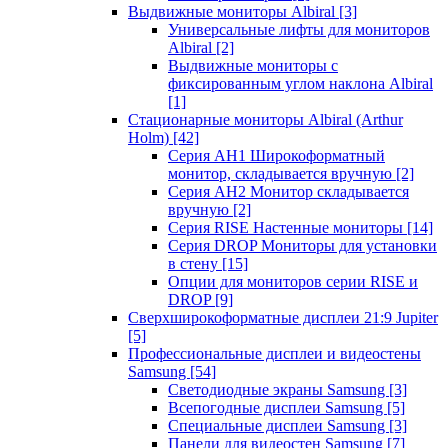
Выдвижные мониторы Albiral
[3]
Универсальные лифты для мониторов
Albiral
[2]
Выдвижные мониторы с
фиксированным углом наклона Albiral
[1]
Стационарные мониторы Albiral (Arthur
Holm)
[42]
Серия AH1 Широкоформатный
монитор, складывается вручную
[2]
Серия AH2 Монитор складывается
вручную
[2]
Серия RISE Настенные мониторы
[14]
Серия DROP Мониторы для установки
в стену
[15]
Опции для мониторов серии RISE и
DROP
[9]
Сверхширокоформатные дисплеи 21:9 Jupiter
[5]
Профессиональные дисплеи и видеостены
Samsung
[54]
Светодиодные экраны Samsung
[3]
Всепогодные дисплеи Samsung
[5]
Специальные дисплеи Samsung
[3]
Панели для видеостен Samsung
[7]