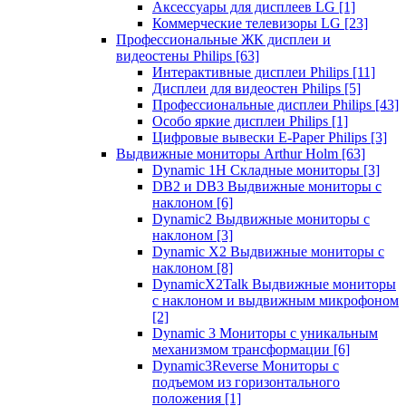
Аксессуары для дисплеев LG
[1]
Коммерческие телевизоры LG
[23]
Профессиональные ЖК дисплеи и
видеостены Philips
[63]
Интерактивные дисплеи Philips
[11]
Дисплеи для видеостен Philips
[5]
Профессиональные дисплеи Philips
[43]
Особо яркие дисплеи Philips
[1]
Цифровые вывески E-Paper Philips
[3]
Выдвижные мониторы Arthur Holm
[63]
Dynamic 1Н Складные мониторы
[3]
DB2 и DB3 Выдвижные мониторы с
наклоном
[6]
Dynamic2 Выдвижные мониторы с
наклоном
[3]
Dynamic X2 Выдвижные мониторы с
наклоном
[8]
DynamicX2Talk Выдвижные мониторы
с наклоном и выдвижным микрофоном
[2]
Dynamic 3 Мониторы с уникальным
механизмом трансформации
[6]
Dynamic3Reverse Мониторы с
подъемом из горизонтального
положения
[1]