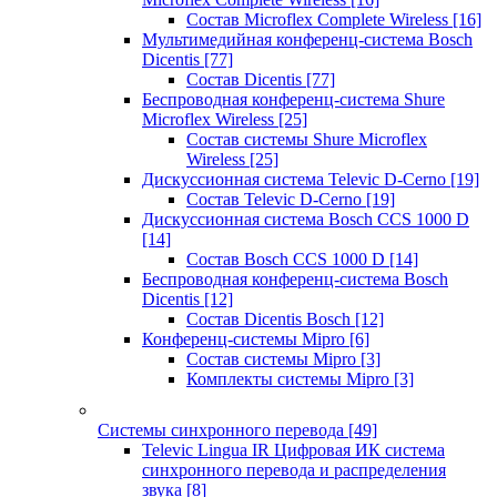
Состав Microflex Complete Wireless
[16]
Мультимедийная конференц-система Bosch
Dicentis
[77]
Состав Dicentis
[77]
Беспроводная конференц-система Shure
Microflex Wireless
[25]
Состав системы Shure Microflex
Wireless
[25]
Дискуссионная система Televic D-Cerno
[19]
Состав Televic D-Cerno
[19]
Дискуссионная система Bosch CCS 1000 D
[14]
Состав Bosch CCS 1000 D
[14]
Беспроводная конференц-система Bosch
Dicentis
[12]
Состав Dicentis Bosch
[12]
Конференц-системы Mipro
[6]
Состав системы Mipro
[3]
Комплекты системы Mipro
[3]
Системы синхронного перевода
[49]
Televic Lingua IR Цифровая ИК система
синхронного перевода и распределения
звука
[8]