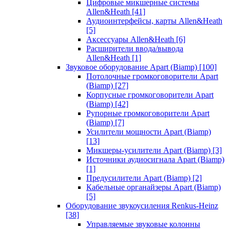
Цифровые микшерные системы
Allen&Heath
[41]
Аудиоинтерфейсы, карты Allen&Heath
[5]
Аксессуары Allen&Heath
[6]
Расширители ввода/вывода
Allen&Heath
[1]
Звуковое оборудование Apart (Biamp)
[100]
Потолочные громкоговорители Apart
(Biamp)
[27]
Корпусные громкоговорители Apart
(Biamp)
[42]
Рупорные громкоговорители Apart
(Biamp)
[7]
Усилители мощности Apart (Biamp)
[13]
Микшеры-усилители Apart (Biamp)
[3]
Источники аудиосигнала Apart (Biamp)
[1]
Предусилители Apart (Biamp)
[2]
Кабельные органайзеры Apart (Biamp)
[5]
Оборудование звукоусиления Renkus-Heinz
[38]
Управляемые звуковые колонны