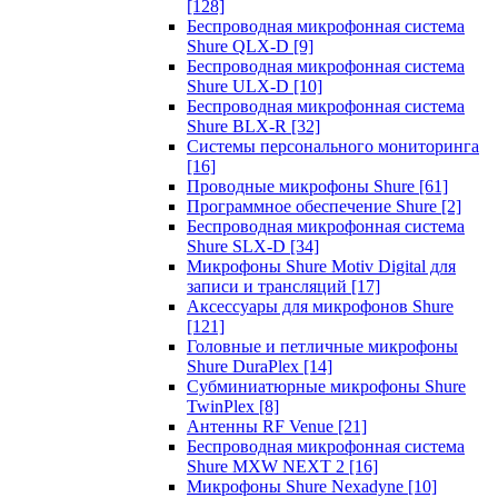
[128]
Беспроводная микрофонная система
Shure QLX-D
[9]
Беспроводная микрофонная система
Shure ULX-D
[10]
Беспроводная микрофонная система
Shure BLX-R
[32]
Системы персонального мониторинга
[16]
Проводные микрофоны Shure
[61]
Программное обеспечение Shure
[2]
Беспроводная микрофонная система
Shure SLX-D
[34]
Микрофоны Shure Motiv Digital для
записи и трансляций
[17]
Аксессуары для микрофонов Shure
[121]
Головные и петличные микрофоны
Shure DuraPlex
[14]
Субминиатюрные микрофоны Shure
TwinPlex
[8]
Антенны RF Venue
[21]
Беспроводная микрофонная система
Shure MXW NEXT 2
[16]
Микрофоны Shure Nexadyne
[10]