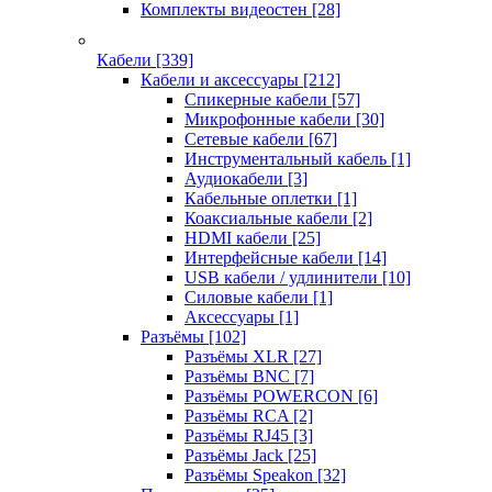
Комплекты видеостен
[28]
Кабели
[339]
Кабели и аксессуары
[212]
Спикерные кабели
[57]
Микрофонные кабели
[30]
Сетевые кабели
[67]
Инструментальный кабель
[1]
Аудиокабели
[3]
Кабельные оплетки
[1]
Коаксиальные кабели
[2]
HDMI кабели
[25]
Интерфейсные кабели
[14]
USB кабели / удлинители
[10]
Силовые кабели
[1]
Аксессуары
[1]
Разъёмы
[102]
Разъёмы XLR
[27]
Разъёмы BNC
[7]
Разъёмы POWERCON
[6]
Разъёмы RCA
[2]
Разъёмы RJ45
[3]
Разъёмы Jack
[25]
Разъёмы Speakon
[32]