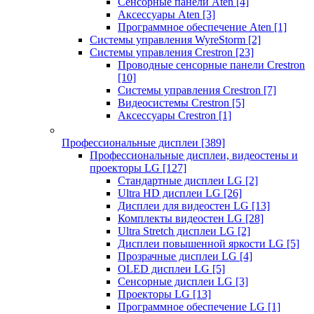
Сенсорные панели Aten
[4]
Аксессуары Aten
[3]
Программное обеспечение Aten
[1]
Системы управления WyreStorm
[2]
Системы управления Crestron
[23]
Проводные сенсорные панели Crestron
[10]
Системы управления Crestron
[7]
Видеосистемы Crestron
[5]
Аксессуары Crestron
[1]
Профессиональные дисплеи
[389]
Профессиональные дисплеи, видеостены и
проекторы LG
[127]
Стандартные дисплеи LG
[2]
Ultra HD дисплеи LG
[26]
Дисплеи для видеостен LG
[13]
Комплекты видеостен LG
[28]
Ultra Stretch дисплеи LG
[2]
Дисплеи повышенной яркости LG
[5]
Прозрачные дисплеи LG
[4]
OLED дисплеи LG
[5]
Сенсорные дисплеи LG
[3]
Проекторы LG
[13]
Программное обеспечение LG
[1]