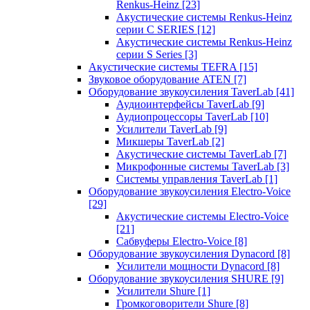
Renkus-Heinz
[23]
Акустические системы Renkus-Heinz
серии C SERIES
[12]
Акустические системы Renkus-Heinz
серии S Series
[3]
Акустические системы TEFRA
[15]
Звуковое оборудование ATEN
[7]
Оборудование звукоусиления TaverLab
[41]
Аудиоинтерфейсы TaverLab
[9]
Аудиопроцессоры TaverLab
[10]
Усилители TaverLab
[9]
Микшеры TaverLab
[2]
Акустические системы TaverLab
[7]
Микрофонные системы TaverLab
[3]
Системы управления TaverLab
[1]
Оборудование звукоусиления Electro-Voice
[29]
Акустические системы Electro-Voice
[21]
Сабвуферы Electro-Voice
[8]
Оборудование звукоусиления Dynacord
[8]
Усилители мощности Dynacord
[8]
Оборудование звукоусиления SHURE
[9]
Усилители Shure
[1]
Громкоговорители Shure
[8]