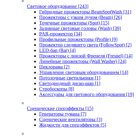
Световое оборудование
[243]
Гибридные прожекторы BeamSpotWash
[31]
Прожекторы с узким лучом (Beam)
[26]
Точечные прожекторы (Spot)
[15]
Заливные световые головы (Wash)
[39]
PAR-прожектор
[34]
Профильные прожекторы (Profile)
[9]
Прожектор следящего света (FollowSpot)
[2]
LED-бар (Bar)
[4]
Прожекторы с линзой Френеля (Fresnel)
[14]
Линейные прожекторы (Wall Washer)
[24]
Циклорама
[2]
Управление световым оборудованием
[14]
Потолочные светильники
[1]
Светодиодный диско-шар
[1]
Стробоскопы
[8]
Аксессуары для светового оборудования
[19]
Сценические спецэффекты
[15]
Генераторы тумана
[7]
Сценические вентиляторы
[3]
Жидкости для спецэффектов
[5]