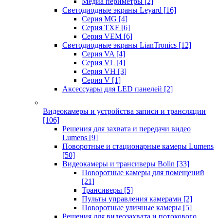
Медиа периметры
[2]
Светодиодные экраны Leyard
[16]
Серия MG
[4]
Серия TXF
[6]
Серия VEM
[6]
Светодиодные экраны LianTronics
[12]
Серия VA
[4]
Серия VL
[4]
Серия VH
[3]
Серия V
[1]
Аксессуары для LED панелей
[2]
Видеокамеры и устройства записи и трансляции
[106]
Решения для захвата и передачи видео
Lumens
[9]
Поворотные и стационарные камеры Lumens
[50]
Видеокамеры и трансиверы Bolin
[33]
Поворотные камеры для помещений
[21]
Трансиверы
[5]
Пульты управления камерами
[2]
Поворотные уличные камеры
[5]
Решения для видеозахвата и потокового