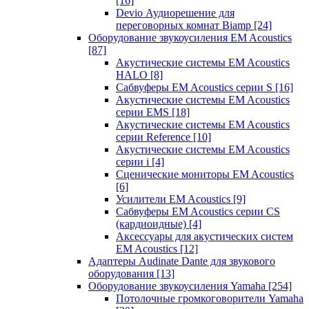
[16]
Devio Аудиорешение для
переговорных комнат Biamp
[24]
Оборудование звукоусиления EM Acoustics
[87]
Акустические системы EM Acoustics
HALO
[8]
Сабвуферы EM Acoustics серии S
[16]
Акустические системы EM Acoustics
серии EMS
[18]
Акустические системы EM Acoustics
серии Reference
[10]
Акустические системы EM Acoustics
серии i
[4]
Сценические мониторы EM Acoustics
[6]
Усилители EM Acoustics
[9]
Сабвуферы EM Acoustics серии CS
(кардиоидные)
[4]
Аксессуары для акустических систем
EM Acoustics
[12]
Адаптеры Audinate Dante для звукового
оборудования
[13]
Оборудование звукоусиления Yamaha
[254]
Потолочные громкоговорители Yamaha