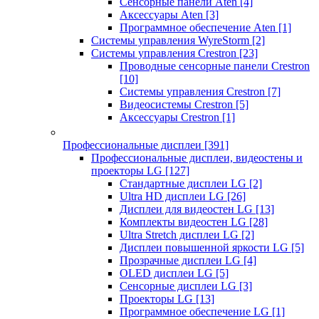
Сенсорные панели Aten
[4]
Аксессуары Aten
[3]
Программное обеспечение Aten
[1]
Системы управления WyreStorm
[2]
Системы управления Crestron
[23]
Проводные сенсорные панели Crestron
[10]
Системы управления Crestron
[7]
Видеосистемы Crestron
[5]
Аксессуары Crestron
[1]
Профессиональные дисплеи
[391]
Профессиональные дисплеи, видеостены и
проекторы LG
[127]
Стандартные дисплеи LG
[2]
Ultra HD дисплеи LG
[26]
Дисплеи для видеостен LG
[13]
Комплекты видеостен LG
[28]
Ultra Stretch дисплеи LG
[2]
Дисплеи повышенной яркости LG
[5]
Прозрачные дисплеи LG
[4]
OLED дисплеи LG
[5]
Сенсорные дисплеи LG
[3]
Проекторы LG
[13]
Программное обеспечение LG
[1]