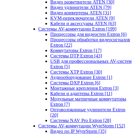
Видео разветвители ATEN
[30]
Видео удлинители ATEN
[79]
Видео конвертеры ATEN
[31]
KVM-переключатели ATEN
[9]
Кабели и аксессуары ATEN
[63]
Системы AV-коммутации Extron
[199]
Процессоры для видеостен Extron
[6]
Процессоры обработки видеосигналов
Extron
[22]
Коммутаторы Extron
[17]
Системы DTP Extron
[43]
USB для профессиональных AV-систем
Extron
[5]
Системы XTP Extron
[30]
Аудиооборудование Extron
[1]
Системы DXP Extron
[6]
Монтажные крепления Extron
[3]
Кабели и адаптеры Extron
[11]
Модульные матричные коммутаторы
Extron
[7]
Оптоволоконные удлинители Extron
[20]
Системы NAV Pro Extron
[28]
Системы AV-коммутации WyreStorm
[152]
Видео по IP WyreStorm
[35]