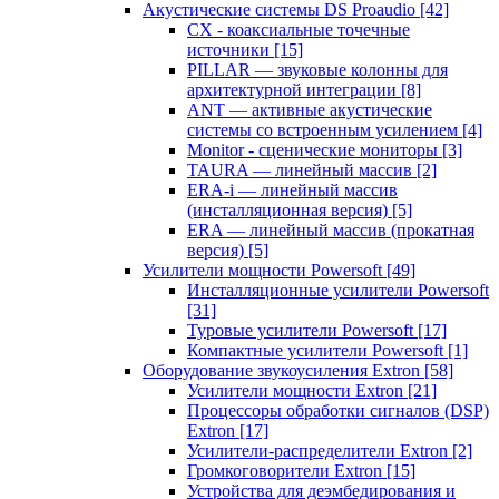
Акустические системы DS Proaudio
[42]
CX - коаксиальные точечные
источники
[15]
PILLAR — звуковые колонны для
архитектурной интеграции
[8]
ANT — активные акустические
системы со встроенным усилением
[4]
Monitor - сценические мониторы
[3]
TAURA — линейный массив
[2]
ERA-i — линейный массив
(инсталляционная версия)
[5]
ERA — линейный массив (прокатная
версия)
[5]
Усилители мощности Powersoft
[49]
Инсталляционные усилители Powersoft
[31]
Туровые усилители Powersoft
[17]
Компактные усилители Powersoft
[1]
Оборудование звукоусиления Extron
[58]
Усилители мощности Extron
[21]
Процессоры обработки сигналов (DSP)
Extron
[17]
Усилители-распределители Extron
[2]
Громкоговорители Extron
[15]
Устройства для деэмбедирования и