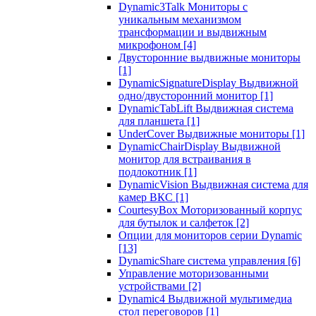
Dynamic3Talk Мониторы с
уникальным механизмом
трансформации и выдвижным
микрофоном
[4]
Двусторонние выдвижные мониторы
[1]
DynamicSignatureDisplay Выдвижной
одно/двусторонний монитор
[1]
DynamicTabLift Выдвижная система
для планшета
[1]
UnderCover Выдвижные мониторы
[1]
DynamicChairDisplay Выдвижной
монитор для встраивания в
подлокотник
[1]
DynamicVision Выдвижная система для
камер ВКС
[1]
CourtesyBox Моторизованный корпус
для бутылок и салфеток
[2]
Опции для мониторов серии Dynamic
[13]
DynamicShare система управления
[6]
Управление моторизованными
устройствами
[2]
Dynamic4 Выдвижной мультимедиа
стол переговоров
[1]