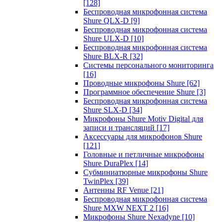
[128]
Беспроводная микрофонная система
Shure QLX-D
[9]
Беспроводная микрофонная система
Shure ULX-D
[10]
Беспроводная микрофонная система
Shure BLX-R
[32]
Системы персонального мониторинга
[16]
Проводные микрофоны Shure
[62]
Программное обеспечение Shure
[3]
Беспроводная микрофонная система
Shure SLX-D
[34]
Микрофоны Shure Motiv Digital для
записи и трансляций
[17]
Аксессуары для микрофонов Shure
[121]
Головные и петличные микрофоны
Shure DuraPlex
[14]
Субминиатюрные микрофоны Shure
TwinPlex
[39]
Антенны RF Venue
[21]
Беспроводная микрофонная система
Shure MXW NEXT 2
[16]
Микрофоны Shure Nexadyne
[10]