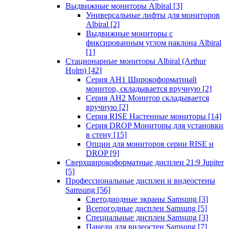
Выдвижные мониторы Albiral
[3]
Универсальные лифты для мониторов
Albiral
[2]
Выдвижные мониторы с
фиксированным углом наклона Albiral
[1]
Стационарные мониторы Albiral (Arthur
Holm)
[42]
Серия AH1 Широкоформатный
монитор, складывается вручную
[2]
Серия AH2 Монитор складывается
вручную
[2]
Серия RISE Настенные мониторы
[14]
Серия DROP Мониторы для установки
в стену
[15]
Опции для мониторов серии RISE и
DROP
[9]
Сверхширокоформатные дисплеи 21:9 Jupiter
[5]
Профессиональные дисплеи и видеостены
Samsung
[56]
Светодиодные экраны Samsung
[3]
Всепогодные дисплеи Samsung
[5]
Специальные дисплеи Samsung
[3]
Панели для видеостен Samsung
[7]