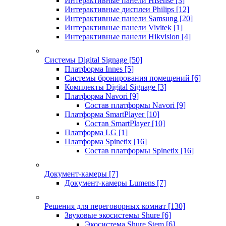
Интерактивные панели Hisense
[3]
Интерактивные дисплеи Philips
[12]
Интерактивные панели Samsung
[20]
Интерактивные панели Vivitek
[1]
Интерактивные панели Hikvision
[4]
Системы Digital Signage
[50]
Платформа Innes
[5]
Системы бронирования помещений
[6]
Комплекты Digital Signage
[3]
Платформа Navori
[9]
Состав платформы Navori
[9]
Платформа SmartPlayer
[10]
Состав SmartPlayer
[10]
Платформа LG
[1]
Платформа Spinetix
[16]
Состав платформы Spinetix
[16]
Документ-камеры
[7]
Документ-камеры Lumens
[7]
Решения для переговорных комнат
[130]
Звуковые экосистемы Shure
[6]
Экосистема Shure Stem
[6]