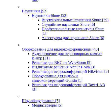
Наушники
[52]
Наушники Shure
[52]
Внутриканальные наушники Shure
[39]
Студийные наушники Shure
[6]
Профессиональные гарнитуры Shure
[1]
Аксессуары для наушников Shure
[6]
Оборудование для видеоконференцсвязи
[45]
Аудиорешение для переговорных комнат
Biamp
[31]
Решение для ВКС от WyreStorm
[5]
Выдвижные решения Arthur Holm
[3]
Решения для видеоконференций Hikvision
[2]
Оборудование для аудио- и
видеоконференций Gonsin
[1]
Решения для видеоконференций TaverLAB
[3]
Шоу-оборудование
[5]
Медиасерверы
[5]