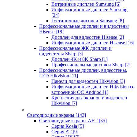
Витринные дисплеи Sumsung
[6]
Информационные дисплеи Samsung
[24]
Гостиничные дисплеи Samsung
[8]
Профессиональные дисплеи и видеостены
Hisense
[18]
Дисплеи для видеостен Hisense
[2]
Информационные дисплеи Hisense
[16]
Профессиональные ЖК дисплеи и
видеостены Sharp
[3]
Дисплеи 4K и 8K Sharp
[1]
Профессиональные дисплеи Sharp
[2]
Профессиональные дисплеи, видеостены,
LED Hikvision
[11]
Панели для видеостен Hikvision
[3]
Информационные дисплеи Hikvision со
встроенной ОС Andriod
[1]
Крепления для экранов и видеостен
Hikvision
[7]
Светодиодные экраны
[143]
Светодиодные экраны AET
[35]
Cерия Koala
[5]
Серия AT
[9]