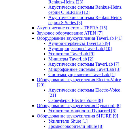
Renkus-Heinz
[23]
Акустические системы Renkus-Heinz
серии C SERIES
[12]
Акустические системы Renkus-Heinz
серии S Series
[3]
Акустические системы TEFRA
[15]
Звуковое оборудование ATEN
[7]
Оборудование звукоусиления TaverLab
[41]
Аудиоинтерфейсы TaverLab
[9]
Аудиопроцессоры TaverLab
[10]
Усилители TaverLab
[9]
Микшеры TaverLab
[2]
Акустические системы TaverLab
[7]
Микрофонные системы TaverLab
[3]
Системы управления TaverLab
[1]
Оборудование звукоусиления Electro-Voice
[29]
Акустические системы Electro-Voice
[21]
Сабвуферы Electro-Voice
[8]
Оборудование звукоусиления Dynacord
[8]
Усилители мощности Dynacord
[8]
Оборудование звукоусиления SHURE
[9]
Усилители Shure
[1]
Громкоговорители Shure
[8]