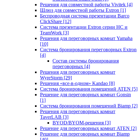
Решения для совместной работы Vivitek
[4]
Шлюз для совместной работы Extron
[1]
Беспроводная система презентации Barco
ClickShare
[12]
Система презентации Extron серии HC и
TeamWork
[3]
Решения для переговорных комнат Yamaha
[10]
Система бронирования переговорных Extron
[4]
Состав системы бронирования
переговорных
[4]
Решения для переговорных комнат
WyreStorm
[29]
Решения «все-в-одном» Kandao
[8]
Система бронирования помещений ATEN
[5]
Решение для переговорных комнат Gonsin
[1]
Система бронирования помещений Biamp
[2]
Решения для переговорных комнат
TaverLAB
[3]
BYOD/BYOM-решения
[3]
Решение для переговорных комнат ATEN
[2]
Решение для переговорных комнат Biamp
[40]