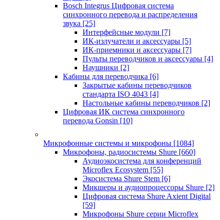
Bosch Integrus Цифровая система
синхронного перевода и распределения
звука
[25]
Интерфейсные модули
[7]
ИК-излучатели и аксессуары
[5]
ИК-приемники и аксессуары
[7]
Пульты переводчиков и аксессуары
[4]
Наушники
[2]
Кабины для переводчика
[6]
Закрытые кабины переводчиков
стандарта ISO 4043
[4]
Настольные кабины переводчиков
[2]
Цифровая ИК система синхронного
перевода Gonsin
[10]
Микрофонные системы и микрофоны
[1084]
Микрофоны, радиосистемы Shure
[660]
Аудиоэкосистема для конференций
Microflex Ecosystem
[55]
Экосистема Shure Stem
[6]
Микшеры и аудиопроцессоры Shure
[2]
Цифровая система Shure Axient Digital
[59]
Микрофоны Shure серии Microflex