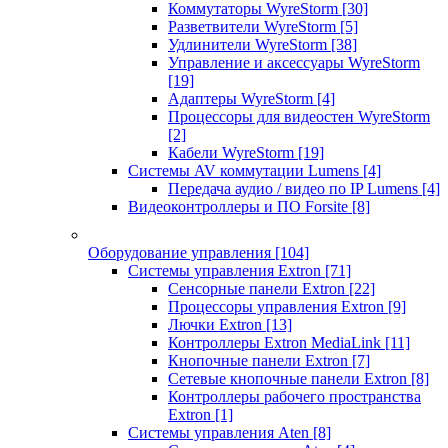
Коммутаторы WyreStorm
[30]
Разветвители WyreStorm
[5]
Удлинители WyreStorm
[38]
Управление и аксессуары WyreStorm
[19]
Адаптеры WyreStorm
[4]
Процессоры для видеостен WyreStorm
[2]
Кабели WyreStorm
[19]
Системы AV коммутации Lumens
[4]
Передача аудио / видео по IP Lumens
[4]
Видеоконтроллеры и ПО Forsite
[8]
Оборудование управления
[104]
Системы управления Extron
[71]
Сенсорные панели Extron
[22]
Процессоры управления Extron
[9]
Лючки Extron
[13]
Контроллеры Extron MediaLink
[11]
Кнопочные панели Extron
[7]
Сетевые кнопочные панели Extron
[8]
Контроллеры рабочего пространства
Extron
[1]
Системы управления Aten
[8]