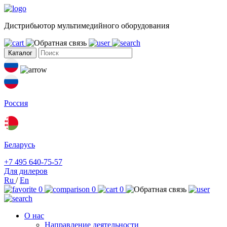
Дистрибьютор мультимедийного оборудования
Каталог
Россия
Беларусь
+7 495 640-75-57
Для дилеров
Ru
/
En
0
0
0
О нас
Направление деятельности