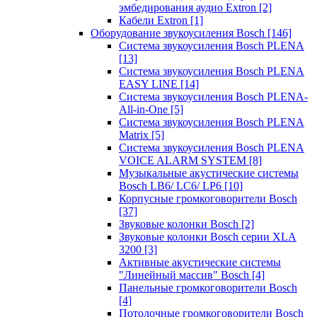
эмбедирования аудио Extron
[2]
Кабели Extron
[1]
Оборудование звукоусиления Bosch
[146]
Система звукоусиления Bosch PLENA
[13]
Система звукоусиления Bosch PLENA
EASY LINE
[14]
Система звукоусиления Bosch PLENA-
All-in-One
[5]
Система звукоусиления Bosch PLENA
Matrix
[5]
Система звукоусиления Bosch PLENA
VOICE ALARM SYSTEM
[8]
Музыкальные акустические системы
Bosch LB6/ LC6/ LP6
[10]
Корпусные громкоговорители Bosch
[37]
Звуковые колонки Bosch
[2]
Звуковые колонки Bosch серии XLA
3200
[3]
Активные акустические системы
"Линейный массив" Bosch
[4]
Панельные громкоговорители Bosch
[4]
Потолочные громкоговорители Bosch