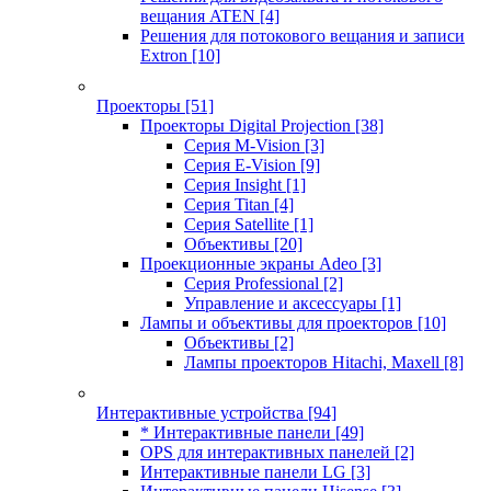
вещания ATEN
[4]
Решения для потокового вещания и записи
Extron
[10]
Проекторы
[51]
Проекторы Digital Projection
[38]
Серия M-Vision
[3]
Серия E-Vision
[9]
Серия Insight
[1]
Серия Titan
[4]
Серия Satellite
[1]
Объективы
[20]
Проекционные экраны Adeo
[3]
Серия Professional
[2]
Управление и аксессуары
[1]
Лампы и объективы для проекторов
[10]
Объективы
[2]
Лампы проекторов Hitachi, Maxell
[8]
Интерактивные устройства
[94]
* Интерактивные панели
[49]
OPS для интерактивных панелей
[2]
Интерактивные панели LG
[3]