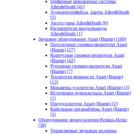
Цифровые микшерные системы
Allen&Heath
[41]
Аудиоинтерфейсы, карты Allen&Heath
[5]
Аксессуары Allen&Heath
[6]
Расширители ввода/вывода
Allen&Heath
[1]
Звуковое оборудование Apart (Biamp)
[100]
Потолочные громкоговорители Apart
(Biamp)
[27]
Корпусные громкоговорители Apart
(Biamp)
[42]
Рупорные громкоговорители Apart
(Biamp)
[7]
Усилители мощности Apart (Biamp)
[13]
Микшеры-усилители Apart (Biamp)
[3]
Источники аудиосигнала Apart (Biamp)
[1]
Предусилители Apart (Biamp)
[2]
Кабельные органайзеры Apart (Biamp)
[5]
Оборудование звукоусиления Renkus-Heinz
[38]
Управляемые звуковые колонны