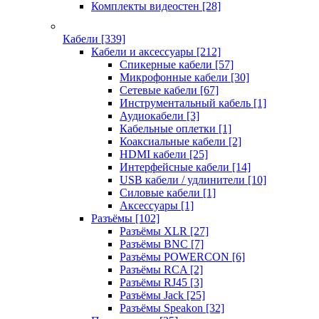
Комплекты видеостен
[28]
Кабели
[339]
Кабели и аксессуары
[212]
Спикерные кабели
[57]
Микрофонные кабели
[30]
Сетевые кабели
[67]
Инструментальный кабель
[1]
Аудиокабели
[3]
Кабельные оплетки
[1]
Коаксиальные кабели
[2]
HDMI кабели
[25]
Интерфейсные кабели
[14]
USB кабели / удлинители
[10]
Силовые кабели
[1]
Аксессуары
[1]
Разъёмы
[102]
Разъёмы XLR
[27]
Разъёмы BNC
[7]
Разъёмы POWERCON
[6]
Разъёмы RCA
[2]
Разъёмы RJ45
[3]
Разъёмы Jack
[25]
Разъёмы Speakon
[32]