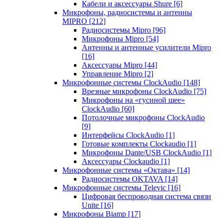
Кабели и аксессуары Shure
[6]
Микрофоны, радиосистемы и антенны
MIPRO
[212]
Радиосистемы Mipro
[96]
Микрофоны Mipro
[54]
Антенны и антенные усилители Mipro
[16]
Аксессуары Mipro
[44]
Управление Mipro
[2]
Микрофонные системы ClockAudio
[148]
Врезные микрофоны ClockAudio
[75]
Микрофоны на «гусиной шее»
ClockAudio
[60]
Потолочные микрофоны ClockAudio
[9]
Интерфейсы ClockAudio
[1]
Готовые комплекты Clockaudio
[1]
Микрофоны Dante/USB ClockAudio
[1]
Аксессуары Clockaudio
[1]
Микрофонные системы «Октава»
[14]
Радиосистемы OKTAVA
[14]
Микрофонные системы Televic
[16]
Цифровая беспроводная система связи
Unite
[16]
Микрофоны Biamp
[17]