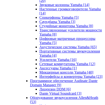
[20]
Звуковые колонны Yamaha
[14]
Настенные громкоговорители Yamaha
[14]
Спикерфоны Yamaha
[5]
Саундбары Yamaha
[3]
Студийные мониторы Yamaha
[8]
Трансляционные усилители мощности
Yamaha
[8]
Цифровые матричные процессоры
Yamaha
[5]
Акустические системы Yamaha
[65]
Портативные системы звукоусиления
Yamaha
[4]
Усилители Yamaha
[16]
Сетевые коммутаторы Yamaha
[12]
Аксессуары Yamaha
[1]
Микшерные консоли Yamaha
[40]
Интерфейсы и конвертеры Yamaha
[23]
Программное обеспечение Audinate Dante
Domain Manager
[9]
Лицензии DDM
[6]
Dante Virtual Soundcard
[3]
Оборудование звукоусиления Allen&Heath
[53]