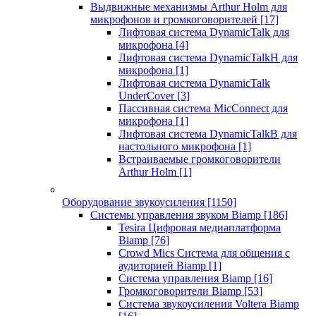
Выдвижные механизмы Arthur Holm для
микрофонов и громкоговорителей
[17]
Лифтовая система DynamicTalk для
микрофона
[4]
Лифтовая система DynamicTalkH для
микрофона
[1]
Лифтовая система DynamicTalk
UnderCover
[3]
Пассивная система MicConnect для
микрофона
[1]
Лифтовая система DynamicTalkB для
настольного микрофона
[1]
Встраиваемые громкоговорители
Arthur Holm
[1]
Оборудование звукоусиления
[1150]
Системы управления звуком Biamp
[186]
Tesira Цифровая медиаплатформа
Biamp
[76]
Crowd Mics Система для общения с
аудиторией Biamp
[1]
Система управления Biamp
[16]
Громкоговорители Biamp
[53]
Система звукоусиления Voltera Biamp