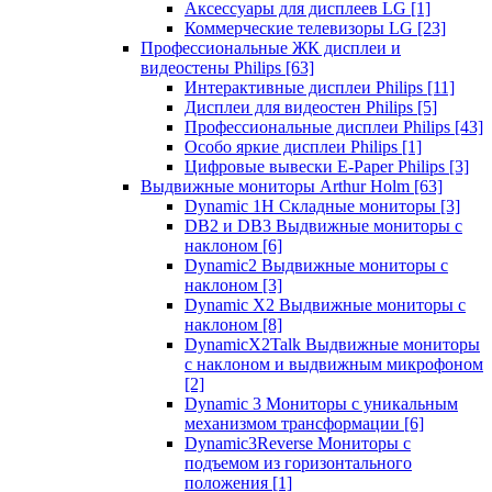
Аксессуары для дисплеев LG
[1]
Коммерческие телевизоры LG
[23]
Профессиональные ЖК дисплеи и
видеостены Philips
[63]
Интерактивные дисплеи Philips
[11]
Дисплеи для видеостен Philips
[5]
Профессиональные дисплеи Philips
[43]
Особо яркие дисплеи Philips
[1]
Цифровые вывески E-Paper Philips
[3]
Выдвижные мониторы Arthur Holm
[63]
Dynamic 1Н Складные мониторы
[3]
DB2 и DB3 Выдвижные мониторы с
наклоном
[6]
Dynamic2 Выдвижные мониторы с
наклоном
[3]
Dynamic X2 Выдвижные мониторы с
наклоном
[8]
DynamicX2Talk Выдвижные мониторы
с наклоном и выдвижным микрофоном
[2]
Dynamic 3 Мониторы с уникальным
механизмом трансформации
[6]
Dynamic3Reverse Мониторы с
подъемом из горизонтального
положения
[1]