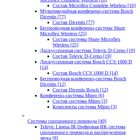
Состав Microflex Complete Wireless
[16]
Мультимедийная конференц-система Bosch
Dicentis
[77]
Состав Dicentis
[77]
Беспроводная конференц-система Shure
Microflex Wireless
[25]
Состав системы Shure Microflex
Wireless
[25]
Дискуссионная система Televic D-Cerno
[19]
Состав Televic D-Cerno
[19]
Дискуссионная система Bosch CCS 1000 D
[14]
Состав Bosch CCS 1000 D
[14]
Беспроводная конференц-система Bosch
Dicentis
[12]
Состав Dicentis Bosch
[12]
Конференц-системы Mipro
[6]
Состав системы Mipro
[3]
Комплекты системы Mipro
[3]
Системы синхронного перевода
[49]
Televic Lingua IR Цифровая ИК система
синхронного перевода и распределения
звука
[8]