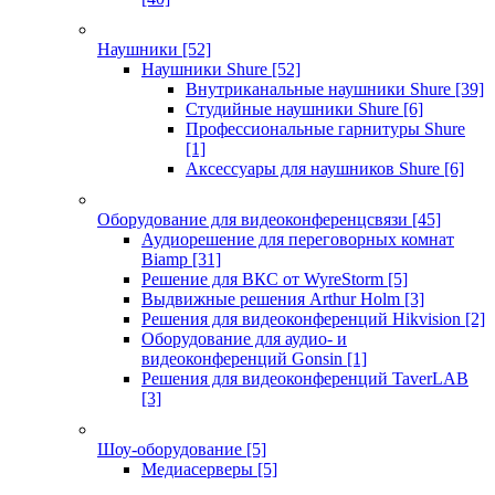
Наушники
[52]
Наушники Shure
[52]
Внутриканальные наушники Shure
[39]
Студийные наушники Shure
[6]
Профессиональные гарнитуры Shure
[1]
Аксессуары для наушников Shure
[6]
Оборудование для видеоконференцсвязи
[45]
Аудиорешение для переговорных комнат
Biamp
[31]
Решение для ВКС от WyreStorm
[5]
Выдвижные решения Arthur Holm
[3]
Решения для видеоконференций Hikvision
[2]
Оборудование для аудио- и
видеоконференций Gonsin
[1]
Решения для видеоконференций TaverLAB
[3]
Шоу-оборудование
[5]
Медиасерверы
[5]