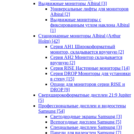
Выдвижные мониторы Albiral
[3]
Универсальные лифты для мониторов
Albiral
[2]
Выдвижные мониторы с
фиксированным углом наклона Albiral
[1]
Стационарные мониторы Albiral (Arthur
Holm)
[42]
Серия AH1 Широкоформатный
монитор, складывается вручную
[2]
Серия AH2 Монитор складывается
вручную
[2]
Серия RISE Настенные мониторы
[14]
Серия DROP Мониторы для установки
в стену
[15]
Опции для мониторов серии RISE и
DROP
[9]
Сверхширокоформатные дисплеи 21:9 Jupiter
[5]
Профессиональные дисплеи и видеостены
Samsung
[54]
Светодиодные экраны Samsung
[3]
Всепогодные дисплеи Samsung
[5]
Специальные дисплеи Samsung
[3]
Панели для видеостен Samsung
[7]