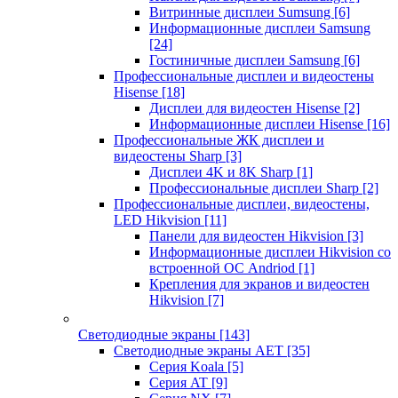
Витринные дисплеи Sumsung
[6]
Информационные дисплеи Samsung
[24]
Гостиничные дисплеи Samsung
[6]
Профессиональные дисплеи и видеостены
Hisense
[18]
Дисплеи для видеостен Hisense
[2]
Информационные дисплеи Hisense
[16]
Профессиональные ЖК дисплеи и
видеостены Sharp
[3]
Дисплеи 4K и 8K Sharp
[1]
Профессиональные дисплеи Sharp
[2]
Профессиональные дисплеи, видеостены,
LED Hikvision
[11]
Панели для видеостен Hikvision
[3]
Информационные дисплеи Hikvision со
встроенной ОС Andriod
[1]
Крепления для экранов и видеостен
Hikvision
[7]
Светодиодные экраны
[143]
Светодиодные экраны AET
[35]
Cерия Koala
[5]
Серия AT
[9]