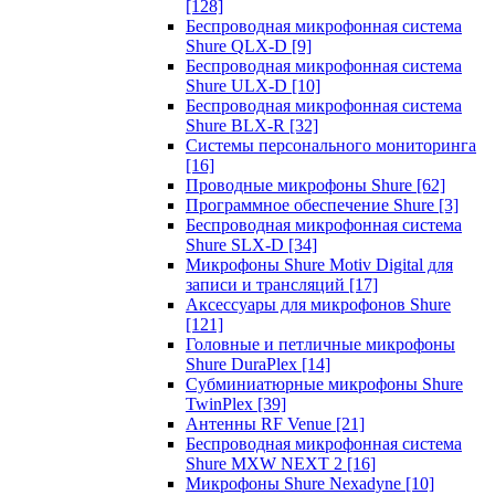
[128]
Беспроводная микрофонная система
Shure QLX-D
[9]
Беспроводная микрофонная система
Shure ULX-D
[10]
Беспроводная микрофонная система
Shure BLX-R
[32]
Системы персонального мониторинга
[16]
Проводные микрофоны Shure
[62]
Программное обеспечение Shure
[3]
Беспроводная микрофонная система
Shure SLX-D
[34]
Микрофоны Shure Motiv Digital для
записи и трансляций
[17]
Аксессуары для микрофонов Shure
[121]
Головные и петличные микрофоны
Shure DuraPlex
[14]
Субминиатюрные микрофоны Shure
TwinPlex
[39]
Антенны RF Venue
[21]
Беспроводная микрофонная система
Shure MXW NEXT 2
[16]
Микрофоны Shure Nexadyne
[10]