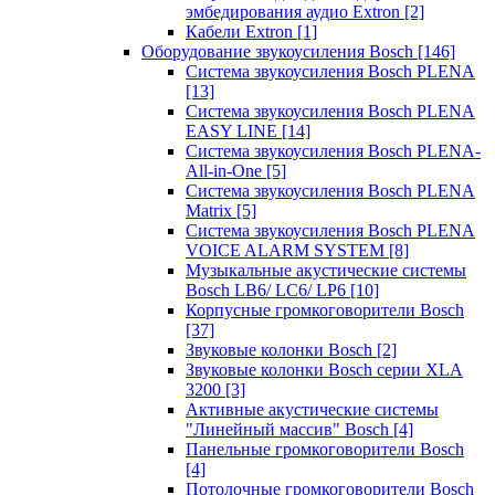
эмбедирования аудио Extron
[2]
Кабели Extron
[1]
Оборудование звукоусиления Bosch
[146]
Система звукоусиления Bosch PLENA
[13]
Система звукоусиления Bosch PLENA
EASY LINE
[14]
Система звукоусиления Bosch PLENA-
All-in-One
[5]
Система звукоусиления Bosch PLENA
Matrix
[5]
Система звукоусиления Bosch PLENA
VOICE ALARM SYSTEM
[8]
Музыкальные акустические системы
Bosch LB6/ LC6/ LP6
[10]
Корпусные громкоговорители Bosch
[37]
Звуковые колонки Bosch
[2]
Звуковые колонки Bosch серии XLA
3200
[3]
Активные акустические системы
"Линейный массив" Bosch
[4]
Панельные громкоговорители Bosch
[4]
Потолочные громкоговорители Bosch