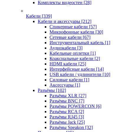
Комплекты видеостен
[28]
Кабели
[339]
Кабели и аксессуары
[212]
Спикерные кабели
[57]
Микрофонные кабели
[30]
Сетевые кабели
[67]
Инструментальный кабель
[1]
Аудиокабели
[3]
Кабельные оплетки
[1]
Коаксиальные кабели
[2]
HDMI кабели
[25]
Интерфейсные кабели
[14]
USB кабели / удлинители
[10]
Силовые кабели
[1]
Аксессуары
[1]
Разъёмы
[102]
Разъёмы XLR
[27]
Разъёмы BNC
[7]
Разъёмы POWERCON
[6]
Разъёмы RCA
[2]
Разъёмы RJ45
[3]
Разъёмы Jack
[25]
Разъёмы Speakon
[32]