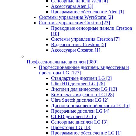
Сенсорные панели Aten
[4]
Аксессуары Aten
[3]
Программное обеспечение Aten
[1]
Системы управления WyreStorm
[2]
Системы управления Crestron
[23]
Проводные сенсорные панели Crestron
[10]
Системы управления Crestron
[7]
Видеосистемы Crestron
[5]
Аксессуары Crestron
[1]
Профессиональные дисплеи
[389]
Профессиональные дисплеи, видеостены и
проекторы LG
[127]
Стандартные дисплеи LG
[2]
Ultra HD дисплеи LG
[26]
Дисплеи для видеостен LG
[13]
Комплекты видеостен LG
[28]
Ultra Stretch дисплеи LG
[2]
Дисплеи повышенной яркости LG
[5]
Прозрачные дисплеи LG
[4]
OLED дисплеи LG
[5]
Сенсорные дисплеи LG
[3]
Проекторы LG
[13]
Программное обеспечение LG
[1]