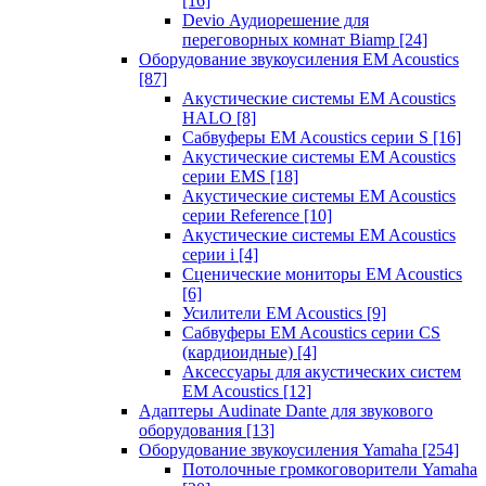
[16]
Devio Аудиорешение для
переговорных комнат Biamp
[24]
Оборудование звукоусиления EM Acoustics
[87]
Акустические системы EM Acoustics
HALO
[8]
Сабвуферы EM Acoustics серии S
[16]
Акустические системы EM Acoustics
серии EMS
[18]
Акустические системы EM Acoustics
серии Reference
[10]
Акустические системы EM Acoustics
серии i
[4]
Сценические мониторы EM Acoustics
[6]
Усилители EM Acoustics
[9]
Сабвуферы EM Acoustics серии CS
(кардиоидные)
[4]
Аксессуары для акустических систем
EM Acoustics
[12]
Адаптеры Audinate Dante для звукового
оборудования
[13]
Оборудование звукоусиления Yamaha
[254]
Потолочные громкоговорители Yamaha