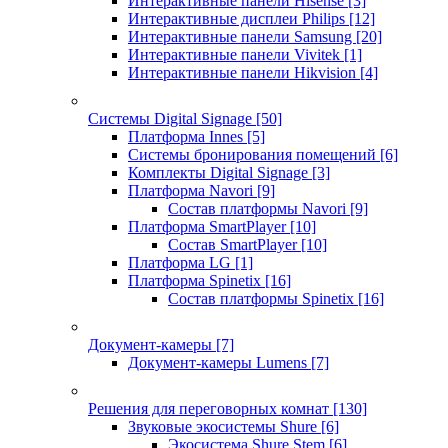
Интерактивные панели Hisense
[3]
Интерактивные дисплеи Philips
[12]
Интерактивные панели Samsung
[20]
Интерактивные панели Vivitek
[1]
Интерактивные панели Hikvision
[4]
Системы Digital Signage
[50]
Платформа Innes
[5]
Системы бронирования помещений
[6]
Комплекты Digital Signage
[3]
Платформа Navori
[9]
Состав платформы Navori
[9]
Платформа SmartPlayer
[10]
Состав SmartPlayer
[10]
Платформа LG
[1]
Платформа Spinetix
[16]
Состав платформы Spinetix
[16]
Документ-камеры
[7]
Документ-камеры Lumens
[7]
Решения для переговорных комнат
[130]
Звуковые экосистемы Shure
[6]
Экосистема Shure Stem
[6]