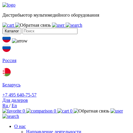
Дистрибьютор мультимедийного оборудования
Каталог
Россия
Беларусь
+7 495 640-75-57
Для дилеров
Ru
/
En
0
0
0
О нас
Направление деятельности