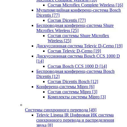
Состав Microflex Complete Wireless
[16]
Мультимедийная конференц-система Bosch
Dicentis
[77]
Состав Dicentis
[77]
Беспроводная конференц-система Shure
Microflex Wireless
[25]
Состав системы Shure Microflex
Wireless
[25]
Дискуссионная система Televic D-Cerno
[19]
Состав Televic D-Cerno
[19]
Дискуссионная система Bosch CCS 1000 D
[14]
Состав Bosch CCS 1000 D
[14]
Беспроводная конференц-система Bosch
Dicentis
[12]
Состав Dicentis Bosch
[12]
Конференц-системы Mipro
[6]
Состав системы Mipro
[3]
Комплекты системы Mipro
[3]
Системы синхронного перевода
[49]
Televic Lingua IR Цифровая ИК система
синхронного перевода и распределения
звука
[8]