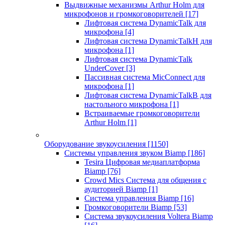
Выдвижные механизмы Arthur Holm для
микрофонов и громкоговорителей
[17]
Лифтовая система DynamicTalk для
микрофона
[4]
Лифтовая система DynamicTalkH для
микрофона
[1]
Лифтовая система DynamicTalk
UnderCover
[3]
Пассивная система MicConnect для
микрофона
[1]
Лифтовая система DynamicTalkB для
настольного микрофона
[1]
Встраиваемые громкоговорители
Arthur Holm
[1]
Оборудование звукоусиления
[1150]
Системы управления звуком Biamp
[186]
Tesira Цифровая медиаплатформа
Biamp
[76]
Crowd Mics Система для общения с
аудиторией Biamp
[1]
Система управления Biamp
[16]
Громкоговорители Biamp
[53]
Система звукоусиления Voltera Biamp