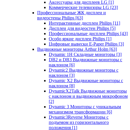
Аксессуары для дисплеев LG
[1]
Коммерческие телевизоры LG
[23]
Профессиональные ЖК дисплеи и
видеостены Philips
[63]
Интерактивные дисплеи Philips
[11]
Дисплеи для видеостен Philips
[5]
Профессиональные дисплеи Philips
[43]
Особо яркие дисплеи Philips
[1]
Цифровые вывески E-Paper Philips
[3]
Выдвижные мониторы Arthur Holm
[63]
Dynamic 1Н Складные мониторы
[3]
DB2 и DB3 Выдвижные мониторы с
наклоном
[6]
Dynamic2 Выдвижные мониторы с
наклоном
[3]
Dynamic X2 Выдвижные мониторы с
наклоном
[8]
DynamicX2Talk Выдвижные мониторы
с наклоном и выдвижным микрофоном
[2]
Dynamic 3 Мониторы с уникальным
механизмом трансформации
[6]
Dynamic3Reverse Мониторы с
подъемом из горизонтального
положения
[1]