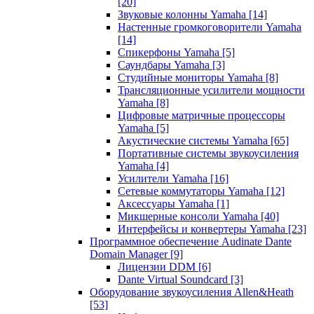
[20]
Звуковые колонны Yamaha
[14]
Настенные громкоговорители Yamaha
[14]
Спикерфоны Yamaha
[5]
Саундбары Yamaha
[3]
Студийные мониторы Yamaha
[8]
Трансляционные усилители мощности
Yamaha
[8]
Цифровые матричные процессоры
Yamaha
[5]
Акустические системы Yamaha
[65]
Портативные системы звукоусиления
Yamaha
[4]
Усилители Yamaha
[16]
Сетевые коммутаторы Yamaha
[12]
Аксессуары Yamaha
[1]
Микшерные консоли Yamaha
[40]
Интерфейсы и конвертеры Yamaha
[23]
Программное обеспечение Audinate Dante
Domain Manager
[9]
Лицензии DDM
[6]
Dante Virtual Soundcard
[3]
Оборудование звукоусиления Allen&Heath
[53]