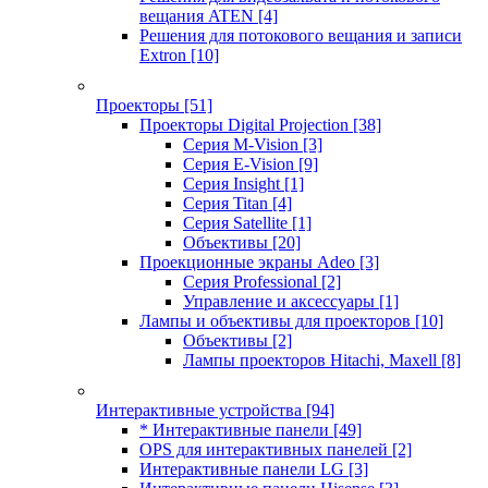
вещания ATEN
[4]
Решения для потокового вещания и записи
Extron
[10]
Проекторы
[51]
Проекторы Digital Projection
[38]
Серия M-Vision
[3]
Серия E-Vision
[9]
Серия Insight
[1]
Серия Titan
[4]
Серия Satellite
[1]
Объективы
[20]
Проекционные экраны Adeo
[3]
Серия Professional
[2]
Управление и аксессуары
[1]
Лампы и объективы для проекторов
[10]
Объективы
[2]
Лампы проекторов Hitachi, Maxell
[8]
Интерактивные устройства
[94]
* Интерактивные панели
[49]
OPS для интерактивных панелей
[2]
Интерактивные панели LG
[3]