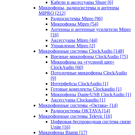
Кабели и аксессуары Shure
[6]
Микрофоны, радиосистемы и антенны
MIPRO
[212]
Радиосистемы Mipro
[96]
Микрофоны Mipro
[54]
Антенны и антенные усилители Mipro
[16]
Аксессуары Mipro
[44]
Управление Mipro
[2]
Микрофонные системы ClockAudio
[148]
Врезные микрофоны ClockAudio
[75]
Микрофоны на «гусиной шее»
ClockAudio
[60]
Потолочные микрофоны ClockAudio
[9]
Интерфейсы ClockAudio
[1]
Готовые комплекты Clockaudio
[1]
Микрофоны Dante/USB ClockAudio
[1]
Аксессуары Clockaudio
[1]
Микрофонные системы «Октава»
[14]
Радиосистемы OKTAVA
[14]
Микрофонные системы Televic
[16]
Цифровая беспроводная система связи
Unite
[16]
Микрофоны Biamp
[17]