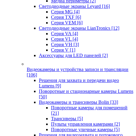
Медиа периметры
[2]
Светодиодные экраны Leyard
[16]
Серия MG
[4]
Серия TXF
[6]
Серия VEM
[6]
Светодиодные экраны LianTronics
[12]
Серия VA
[4]
Серия VL
[4]
Серия VH
[3]
Серия V
[1]
Аксессуары для LED панелей
[2]
Видеокамеры и устройства записи и трансляции
[106]
Решения для захвата и передачи видео
Lumens
[9]
Поворотные и стационарные камеры Lumens
[50]
Видеокамеры и трансиверы Bolin
[33]
Поворотные камеры для помещений
[21]
Трансиверы
[5]
Пульты управления камерами
[2]
Поворотные уличные камеры
[5]
Решения для видеозахвата и потокового