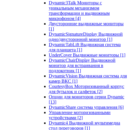
Dynamic3Talk Мониторы с
уникальным механизмом
трансформации и выдвижным
микрофоном
[4]
Двусторонние выдвижные мониторы
[1]
DynamicSignatureDisplay Выдвижной
одно/двусторонний монитор
[1]
DynamicTabLift Выдвижная система
для планшета
[1]
UnderCover Выдвижные мониторы
[1]
DynamicChairDisplay Выдвижной
монитор для встраивания в
подлокотник
[1]
DynamicVision Выдвижная система для
камер ВКС
[1]
CourtesyBox Моторизованный корпус
для бутылок и салфеток
[2]
Опции для мониторов серии Dynamic
[13]
DynamicShare система управления
[6]
Управление моторизованными
устройствами
[2]
Dynamic4 Выдвижной мультимедиа
стол переговоров
[1]