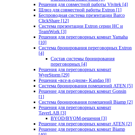
Решения для совместной работы Vivitek
[4]
Шлюз для совместной работы Extron
[1]
Беспроводная система презентации Barco
ClickShare
[12]
Система презентации Extron серии HC и
TeamWork
[3]
Решения для переговорных комнат Yamaha
[10]
Система бронирования переговорных Extron
[4]
Состав системы бронирования
переговорных
[4]
Решения для переговорных комнат
WyreStorm
[29]
Решения «все-в-одном» Kandao
[8]
Система бронирования помещений ATEN
[5]
Решение для переговорных комнат Gonsin
[1]
Система бронирования помещений Biamp
[2]
Решения для переговорных комнат
TaverLAB
[3]
BYOD/BYOM-решения
[3]
Решение для переговорных комнат ATEN
[2]
Решение для переговорных комнат Biamp
[40]