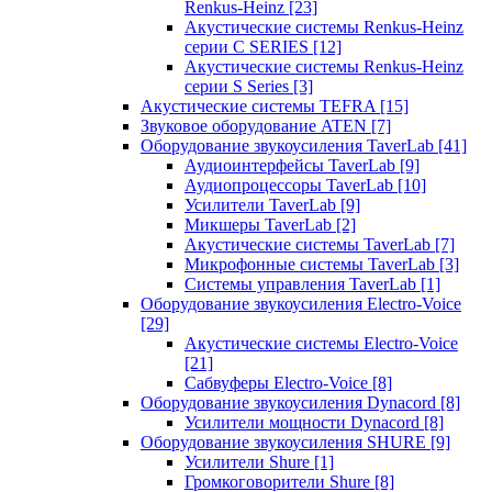
Renkus-Heinz
[23]
Акустические системы Renkus-Heinz
серии C SERIES
[12]
Акустические системы Renkus-Heinz
серии S Series
[3]
Акустические системы TEFRA
[15]
Звуковое оборудование ATEN
[7]
Оборудование звукоусиления TaverLab
[41]
Аудиоинтерфейсы TaverLab
[9]
Аудиопроцессоры TaverLab
[10]
Усилители TaverLab
[9]
Микшеры TaverLab
[2]
Акустические системы TaverLab
[7]
Микрофонные системы TaverLab
[3]
Системы управления TaverLab
[1]
Оборудование звукоусиления Electro-Voice
[29]
Акустические системы Electro-Voice
[21]
Сабвуферы Electro-Voice
[8]
Оборудование звукоусиления Dynacord
[8]
Усилители мощности Dynacord
[8]
Оборудование звукоусиления SHURE
[9]
Усилители Shure
[1]
Громкоговорители Shure
[8]