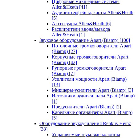
Цифровые микшерные системы
Allen&Heath
[41]
Аудиоинтерфейсы, карты Allen&Heath
[5]
Аксессуары Allen&Heath
[6]
Расширители ввода/вывода
Allen&Heath
[1]
Звуковое оборудование Apart (Biamp)
[100]
Потолочные громкоговорители Apart
(Biamp)
[27]
Корпусные громкоговорители Apart
(Biamp)
[42]
Рупорные громкоговорители Apart
(Biamp)
[7]
Усилители мощности Apart (Biamp)
[13]
Микшеры-усилители Apart (Biamp)
[3]
Источники аудиосигнала Apart (Biamp)
[1]
Предусилители Apart (Biamp)
[2]
Кабельные органайзеры Apart (Biamp)
[5]
Оборудование звукоусиления Renkus-Heinz
[38]
Управляемые звуковые колонны