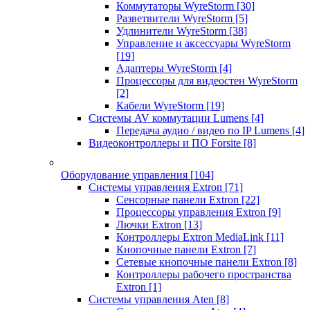
Коммутаторы WyreStorm
[30]
Разветвители WyreStorm
[5]
Удлинители WyreStorm
[38]
Управление и аксессуары WyreStorm
[19]
Адаптеры WyreStorm
[4]
Процессоры для видеостен WyreStorm
[2]
Кабели WyreStorm
[19]
Системы AV коммутации Lumens
[4]
Передача аудио / видео по IP Lumens
[4]
Видеоконтроллеры и ПО Forsite
[8]
Оборудование управления
[104]
Системы управления Extron
[71]
Сенсорные панели Extron
[22]
Процессоры управления Extron
[9]
Лючки Extron
[13]
Контроллеры Extron MediaLink
[11]
Кнопочные панели Extron
[7]
Сетевые кнопочные панели Extron
[8]
Контроллеры рабочего пространства
Extron
[1]
Системы управления Aten
[8]