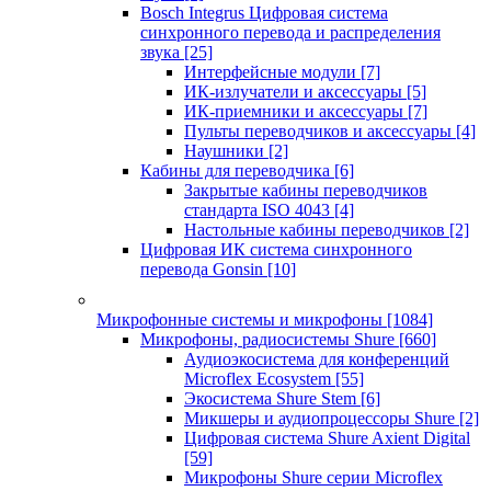
Bosch Integrus Цифровая система
синхронного перевода и распределения
звука
[25]
Интерфейсные модули
[7]
ИК-излучатели и аксессуары
[5]
ИК-приемники и аксессуары
[7]
Пульты переводчиков и аксессуары
[4]
Наушники
[2]
Кабины для переводчика
[6]
Закрытые кабины переводчиков
стандарта ISO 4043
[4]
Настольные кабины переводчиков
[2]
Цифровая ИК система синхронного
перевода Gonsin
[10]
Микрофонные системы и микрофоны
[1084]
Микрофоны, радиосистемы Shure
[660]
Аудиоэкосистема для конференций
Microflex Ecosystem
[55]
Экосистема Shure Stem
[6]
Микшеры и аудиопроцессоры Shure
[2]
Цифровая система Shure Axient Digital
[59]
Микрофоны Shure серии Microflex