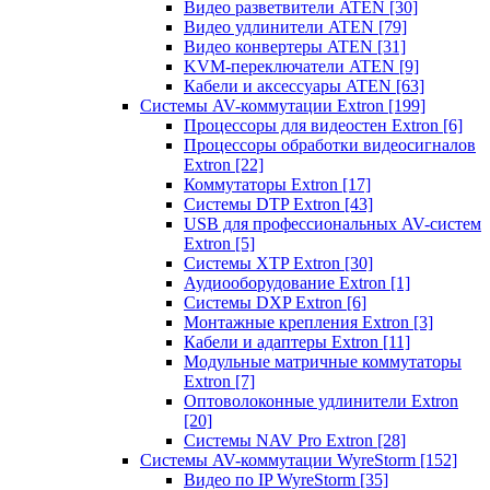
Видео разветвители ATEN
[30]
Видео удлинители ATEN
[79]
Видео конвертеры ATEN
[31]
KVM-переключатели ATEN
[9]
Кабели и аксессуары ATEN
[63]
Системы AV-коммутации Extron
[199]
Процессоры для видеостен Extron
[6]
Процессоры обработки видеосигналов
Extron
[22]
Коммутаторы Extron
[17]
Системы DTP Extron
[43]
USB для профессиональных AV-систем
Extron
[5]
Системы XTP Extron
[30]
Аудиооборудование Extron
[1]
Системы DXP Extron
[6]
Монтажные крепления Extron
[3]
Кабели и адаптеры Extron
[11]
Модульные матричные коммутаторы
Extron
[7]
Оптоволоконные удлинители Extron
[20]
Системы NAV Pro Extron
[28]
Системы AV-коммутации WyreStorm
[152]
Видео по IP WyreStorm
[35]