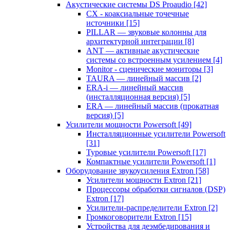
Акустические системы DS Proaudio
[42]
CX - коаксиальные точечные
источники
[15]
PILLAR — звуковые колонны для
архитектурной интеграции
[8]
ANT — активные акустические
системы со встроенным усилением
[4]
Monitor - сценические мониторы
[3]
TAURA — линейный массив
[2]
ERA-i — линейный массив
(инсталляционная версия)
[5]
ERA — линейный массив (прокатная
версия)
[5]
Усилители мощности Powersoft
[49]
Инсталляционные усилители Powersoft
[31]
Туровые усилители Powersoft
[17]
Компактные усилители Powersoft
[1]
Оборудование звукоусиления Extron
[58]
Усилители мощности Extron
[21]
Процессоры обработки сигналов (DSP)
Extron
[17]
Усилители-распределители Extron
[2]
Громкоговорители Extron
[15]
Устройства для деэмбедирования и