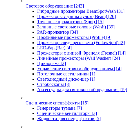
Световое оборудование
[243]
Гибридные прожекторы BeamSpotWash
[31]
Прожекторы с узким лучом (Beam)
[26]
Точечные прожекторы (Spot)
[15]
Заливные световые головы (Wash)
[39]
PAR-прожектор
[34]
Профильные прожекторы (Profile)
[9]
Прожектор следящего света (FollowSpot)
[2]
LED-бар (Bar)
[4]
Прожекторы с линзой Френеля (Fresnel)
[14]
Линейные прожекторы (Wall Washer)
[24]
Циклорама
[2]
Управление световым оборудованием
[14]
Потолочные светильники
[1]
Светодиодный диско-шар
[1]
Стробоскопы
[8]
Аксессуары для светового оборудования
[19]
Сценические спецэффекты
[15]
Генераторы тумана
[7]
Сценические вентиляторы
[3]
Жидкости для спецэффектов
[5]