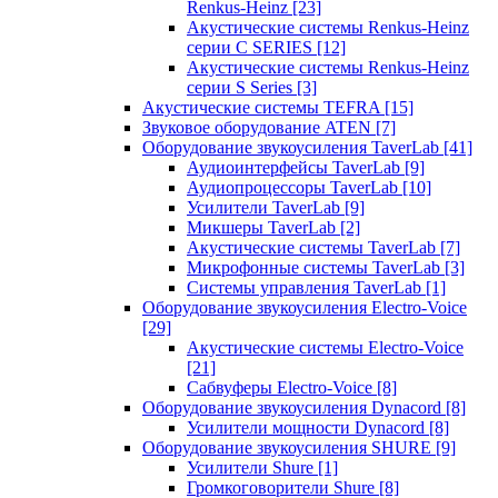
Renkus-Heinz
[23]
Акустические системы Renkus-Heinz
серии C SERIES
[12]
Акустические системы Renkus-Heinz
серии S Series
[3]
Акустические системы TEFRA
[15]
Звуковое оборудование ATEN
[7]
Оборудование звукоусиления TaverLab
[41]
Аудиоинтерфейсы TaverLab
[9]
Аудиопроцессоры TaverLab
[10]
Усилители TaverLab
[9]
Микшеры TaverLab
[2]
Акустические системы TaverLab
[7]
Микрофонные системы TaverLab
[3]
Системы управления TaverLab
[1]
Оборудование звукоусиления Electro-Voice
[29]
Акустические системы Electro-Voice
[21]
Сабвуферы Electro-Voice
[8]
Оборудование звукоусиления Dynacord
[8]
Усилители мощности Dynacord
[8]
Оборудование звукоусиления SHURE
[9]
Усилители Shure
[1]
Громкоговорители Shure
[8]