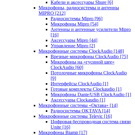
Кабели и аксессуары Shure
[6]
Микрофоны, радиосистемы и антенны
MIPRO
[212]
Радиосистемы Mipro
[96]
Микрофоны Mipro
[54]
Антенны и антенные усилители Mipro
[16]
Аксессуары Mipro
[44]
Управление Mipro
[2]
Микрофонные системы ClockAudio
[148]
Врезные микрофоны ClockAudio
[75]
Микрофоны на «гусиной шее»
ClockAudio
[60]
Потолочные микрофоны ClockAudio
[9]
Интерфейсы ClockAudio
[1]
Готовые комплекты Clockaudio
[1]
Микрофоны Dante/USB ClockAudio
[1]
Аксессуары Clockaudio
[1]
Микрофонные системы «Октава»
[14]
Радиосистемы OKTAVA
[14]
Микрофонные системы Televic
[16]
Цифровая беспроводная система связи
Unite
[16]
Микрофоны Biamp
[17]