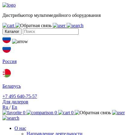
Дистрибьютор мультимедийного оборудования
Каталог
Россия
Беларусь
+7 495 640-75-57
Для дилеров
Ru
/
En
0
0
0
О нас
Направление деятельности