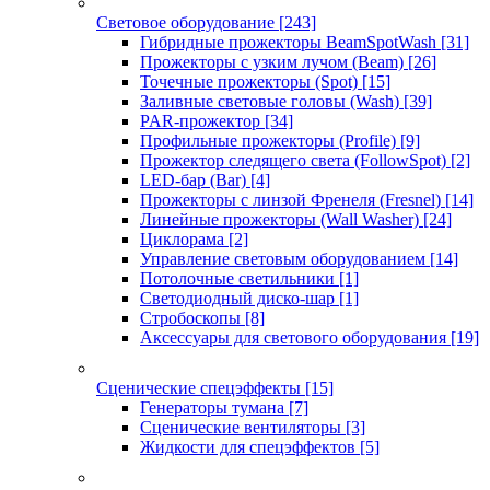
Световое оборудование
[243]
Гибридные прожекторы BeamSpotWash
[31]
Прожекторы с узким лучом (Beam)
[26]
Точечные прожекторы (Spot)
[15]
Заливные световые головы (Wash)
[39]
PAR-прожектор
[34]
Профильные прожекторы (Profile)
[9]
Прожектор следящего света (FollowSpot)
[2]
LED-бар (Bar)
[4]
Прожекторы с линзой Френеля (Fresnel)
[14]
Линейные прожекторы (Wall Washer)
[24]
Циклорама
[2]
Управление световым оборудованием
[14]
Потолочные светильники
[1]
Светодиодный диско-шар
[1]
Стробоскопы
[8]
Аксессуары для светового оборудования
[19]
Сценические спецэффекты
[15]
Генераторы тумана
[7]
Сценические вентиляторы
[3]
Жидкости для спецэффектов
[5]