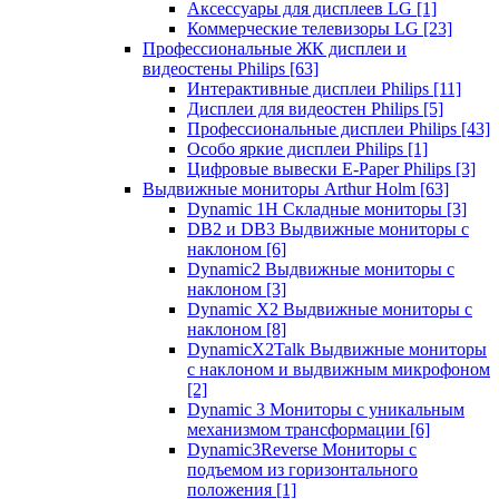
Аксессуары для дисплеев LG
[1]
Коммерческие телевизоры LG
[23]
Профессиональные ЖК дисплеи и
видеостены Philips
[63]
Интерактивные дисплеи Philips
[11]
Дисплеи для видеостен Philips
[5]
Профессиональные дисплеи Philips
[43]
Особо яркие дисплеи Philips
[1]
Цифровые вывески E-Paper Philips
[3]
Выдвижные мониторы Arthur Holm
[63]
Dynamic 1Н Складные мониторы
[3]
DB2 и DB3 Выдвижные мониторы с
наклоном
[6]
Dynamic2 Выдвижные мониторы с
наклоном
[3]
Dynamic X2 Выдвижные мониторы с
наклоном
[8]
DynamicX2Talk Выдвижные мониторы
с наклоном и выдвижным микрофоном
[2]
Dynamic 3 Мониторы с уникальным
механизмом трансформации
[6]
Dynamic3Reverse Мониторы с
подъемом из горизонтального
положения
[1]