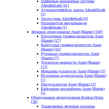
Цифровые микшерные системы
Allen&Heath
[41]
Аудиоинтерфейсы, карты Allen&Heath
[5]
Аксессуары Allen&Heath
[6]
Расширители ввода/вывода
Allen&Heath
[1]
Звуковое оборудование Apart (Biamp)
[100]
Потолочные громкоговорители Apart
(Biamp)
[27]
Корпусные громкоговорители Apart
(Biamp)
[42]
Рупорные громкоговорители Apart
(Biamp)
[7]
Усилители мощности Apart (Biamp)
[13]
Микшеры-усилители Apart (Biamp)
[3]
Источники аудиосигнала Apart (Biamp)
[1]
Предусилители Apart (Biamp)
[2]
Кабельные органайзеры Apart (Biamp)
[5]
Оборудование звукоусиления Renkus-Heinz
[38]
Управляемые звуковые колонны