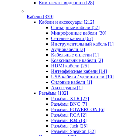
Комплекты видеостен
[28]
Кабели
[339]
Кабели и аксессуары
[212]
Спикерные кабели
[57]
Микрофонные кабели
[30]
Сетевые кабели
[67]
Инструментальный кабель
[1]
Аудиокабели
[3]
Кабельные оплетки
[1]
Коаксиальные кабели
[2]
HDMI кабели
[25]
Интерфейсные кабели
[14]
USB кабели / удлинители
[10]
Силовые кабели
[1]
Аксессуары
[1]
Разъёмы
[102]
Разъёмы XLR
[27]
Разъёмы BNC
[7]
Разъёмы POWERCON
[6]
Разъёмы RCA
[2]
Разъёмы RJ45
[3]
Разъёмы Jack
[25]
Разъёмы Speakon
[32]