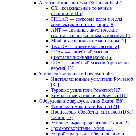
Акустические системы DS Proaudio
[42]
CX - коаксиальные точечные
источники
[15]
PILLAR — звуковые колонны для
архитектурной интеграции
[8]
ANT — активные акустические
системы со встроенным усилением
[4]
Monitor - сценические мониторы
[3]
TAURA — линейный массив
[2]
ERA-i — линейный массив
(инсталляционная версия)
[5]
ERA — линейный массив (прокатная
версия)
[5]
Усилители мощности Powersoft
[49]
Инсталляционные усилители Powersoft
[31]
Туровые усилители Powersoft
[17]
Компактные усилители Powersoft
[1]
Оборудование звукоусиления Extron
[58]
Усилители мощности Extron
[21]
Процессоры обработки сигналов (DSP)
Extron
[17]
Усилители-распределители Extron
[2]
Громкоговорители Extron
[15]
Устройства для деэмбедирования и