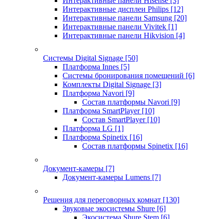
Интерактивные панели Hisense
[3]
Интерактивные дисплеи Philips
[12]
Интерактивные панели Samsung
[20]
Интерактивные панели Vivitek
[1]
Интерактивные панели Hikvision
[4]
Системы Digital Signage
[50]
Платформа Innes
[5]
Системы бронирования помещений
[6]
Комплекты Digital Signage
[3]
Платформа Navori
[9]
Состав платформы Navori
[9]
Платформа SmartPlayer
[10]
Состав SmartPlayer
[10]
Платформа LG
[1]
Платформа Spinetix
[16]
Состав платформы Spinetix
[16]
Документ-камеры
[7]
Документ-камеры Lumens
[7]
Решения для переговорных комнат
[130]
Звуковые экосистемы Shure
[6]
Экосистема Shure Stem
[6]