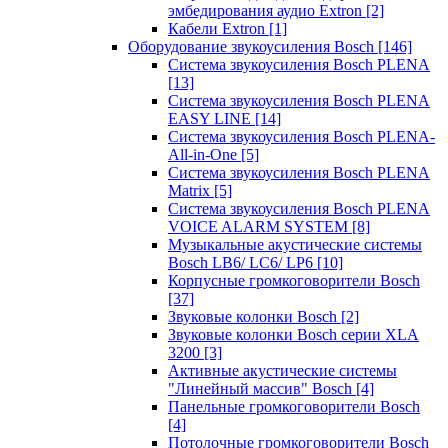
эмбедирования аудио Extron
[2]
Кабели Extron
[1]
Оборудование звукоусиления Bosch
[146]
Система звукоусиления Bosch PLENA
[13]
Система звукоусиления Bosch PLENA
EASY LINE
[14]
Система звукоусиления Bosch PLENA-
All-in-One
[5]
Система звукоусиления Bosch PLENA
Matrix
[5]
Система звукоусиления Bosch PLENA
VOICE ALARM SYSTEM
[8]
Музыкальные акустические системы
Bosch LB6/ LC6/ LP6
[10]
Корпусные громкоговорители Bosch
[37]
Звуковые колонки Bosch
[2]
Звуковые колонки Bosch серии XLA
3200
[3]
Активные акустические системы
"Линейный массив" Bosch
[4]
Панельные громкоговорители Bosch
[4]
Потолочные громкоговорители Bosch