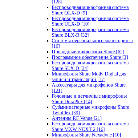
[128]
Беспроводная микрофонная система
Shure QLX-D
[9]
Беспроводная микрофонная система
Shure ULX-D
[10]
Беспроводная микрофонная система
Shure BLX-R
[32]
Системы персонального мониторинга
[16]
Проводные микрофоны Shure
[62]
Программное обеспечение Shure
[3]
Беспроводная микрофонная система
Shure SLX-D
[34]
Микрофоны Shure Motiv Digital для
записи и трансляций
[17]
Аксессуары для микрофонов Shure
[121]
Головные и петличные микрофоны
Shure DuraPlex
[14]
Субминиатюрные микрофоны Shure
TwinPlex
[39]
Антенны RF Venue
[21]
Беспроводная микрофонная система
Shure MXW NEXT 2
[16]
Микрофоны Shure Nexadyne
[10]