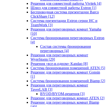
Решения для совместной работы Vivitek
[4]
Шлюз для совместной работы Extron
[1]
Беспроводная система презентации Barco
ClickShare
[12]
Система презентации Extron серии HC и
TeamWork
[3]
Решения для переговорных комнат Yamaha
[10]
Система бронирования переговорных Extron
[4]
Состав системы бронирования
переговорных
[4]
Решения для переговорных комнат
WyreStorm
[29]
Решения «все-в-одном» Kandao
[8]
Система бронирования помещений ATEN
[5]
Решение для переговорных комнат Gonsin
[1]
Система бронирования помещений Biamp
[2]
Решения для переговорных комнат
TaverLAB
[3]
BYOD/BYOM-решения
[3]
Решение для переговорных комнат ATEN
[2]
Решение для переговорных комнат Biamp
[40]