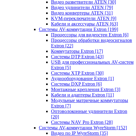
Видео разветвители ATEN
[30]
Видео удлинители ATEN
[79]
Видео конвертеры ATEN
[31]
KVM-переключатели ATEN
[9]
Кабели и аксессуары ATEN
[63]
Системы AV-коммутации Extron
[199]
Процессоры для видеостен Extron
[6]
Процессоры обработки видеосигналов
Extron
[22]
Коммутаторы Extron
[17]
Системы DTP Extron
[43]
USB для профессиональных AV-систем
Extron
[5]
Системы XTP Extron
[30]
Аудиооборудование Extron
[1]
Системы DXP Extron
[6]
Монтажные крепления Extron
[3]
Кабели и адаптеры Extron
[11]
Модульные матричные коммутаторы
Extron
[7]
Оптоволоконные удлинители Extron
[20]
Системы NAV Pro Extron
[28]
Системы AV-коммутации WyreStorm
[152]
Видео по IP WyreStorm
[35]