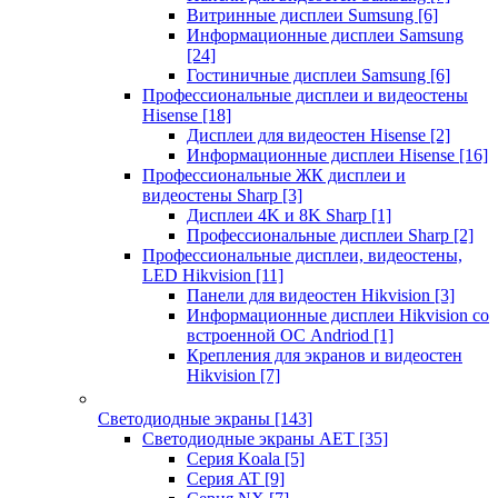
Витринные дисплеи Sumsung
[6]
Информационные дисплеи Samsung
[24]
Гостиничные дисплеи Samsung
[6]
Профессиональные дисплеи и видеостены
Hisense
[18]
Дисплеи для видеостен Hisense
[2]
Информационные дисплеи Hisense
[16]
Профессиональные ЖК дисплеи и
видеостены Sharp
[3]
Дисплеи 4K и 8K Sharp
[1]
Профессиональные дисплеи Sharp
[2]
Профессиональные дисплеи, видеостены,
LED Hikvision
[11]
Панели для видеостен Hikvision
[3]
Информационные дисплеи Hikvision со
встроенной ОС Andriod
[1]
Крепления для экранов и видеостен
Hikvision
[7]
Светодиодные экраны
[143]
Светодиодные экраны AET
[35]
Cерия Koala
[5]
Серия AT
[9]