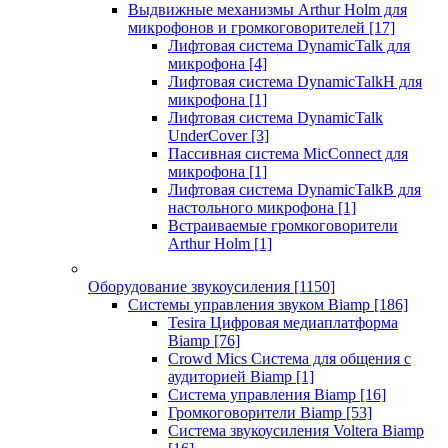
Выдвижные механизмы Arthur Holm для
микрофонов и громкоговорителей
[17]
Лифтовая система DynamicTalk для
микрофона
[4]
Лифтовая система DynamicTalkH для
микрофона
[1]
Лифтовая система DynamicTalk
UnderCover
[3]
Пассивная система MicConnect для
микрофона
[1]
Лифтовая система DynamicTalkB для
настольного микрофона
[1]
Встраиваемые громкоговорители
Arthur Holm
[1]
Оборудование звукоусиления
[1150]
Системы управления звуком Biamp
[186]
Tesira Цифровая медиаплатформа
Biamp
[76]
Crowd Mics Система для общения с
аудиторией Biamp
[1]
Система управления Biamp
[16]
Громкоговорители Biamp
[53]
Система звукоусиления Voltera Biamp