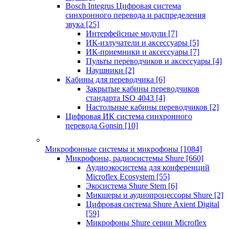
Bosch Integrus Цифровая система
синхронного перевода и распределения
звука
[25]
Интерфейсные модули
[7]
ИК-излучатели и аксессуары
[5]
ИК-приемники и аксессуары
[7]
Пульты переводчиков и аксессуары
[4]
Наушники
[2]
Кабины для переводчика
[6]
Закрытые кабины переводчиков
стандарта ISO 4043
[4]
Настольные кабины переводчиков
[2]
Цифровая ИК система синхронного
перевода Gonsin
[10]
Микрофонные системы и микрофоны
[1084]
Микрофоны, радиосистемы Shure
[660]
Аудиоэкосистема для конференций
Microflex Ecosystem
[55]
Экосистема Shure Stem
[6]
Микшеры и аудиопроцессоры Shure
[2]
Цифровая система Shure Axient Digital
[59]
Микрофоны Shure серии Microflex