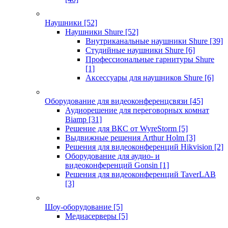
Наушники
[52]
Наушники Shure
[52]
Внутриканальные наушники Shure
[39]
Студийные наушники Shure
[6]
Профессиональные гарнитуры Shure
[1]
Аксессуары для наушников Shure
[6]
Оборудование для видеоконференцсвязи
[45]
Аудиорешение для переговорных комнат
Biamp
[31]
Решение для ВКС от WyreStorm
[5]
Выдвижные решения Arthur Holm
[3]
Решения для видеоконференций Hikvision
[2]
Оборудование для аудио- и
видеоконференций Gonsin
[1]
Решения для видеоконференций TaverLAB
[3]
Шоу-оборудование
[5]
Медиасерверы
[5]