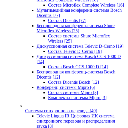
Состав Microflex Complete Wireless
[16]
Мультимедийная конференц-система Bosch
Dicentis
[77]
Состав Dicentis
[77]
Беспроводная конференц-система Shure
Microflex Wireless
[25]
Состав системы Shure Microflex
Wireless
[25]
Дискуссионная система Televic D-Cerno
[19]
Состав Televic D-Cerno
[19]
Дискуссионная система Bosch CCS 1000 D
[14]
Состав Bosch CCS 1000 D
[14]
Беспроводная конференц-система Bosch
Dicentis
[12]
Состав Dicentis Bosch
[12]
Конференц-системы Mipro
[6]
Состав системы Mipro
[3]
Комплекты системы Mipro
[3]
Системы синхронного перевода
[49]
Televic Lingua IR Цифровая ИК система
синхронного перевода и распределения
звука
[8]