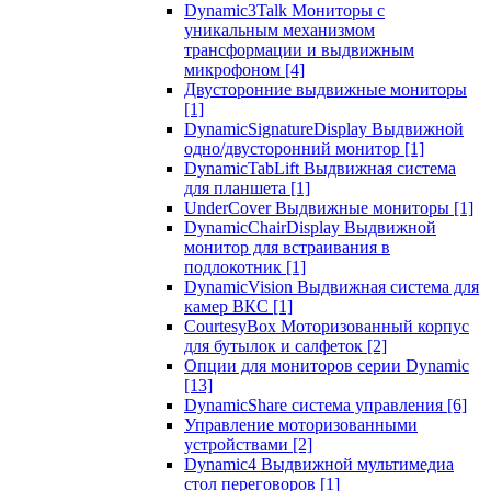
Dynamic3Talk Мониторы с
уникальным механизмом
трансформации и выдвижным
микрофоном
[4]
Двусторонние выдвижные мониторы
[1]
DynamicSignatureDisplay Выдвижной
одно/двусторонний монитор
[1]
DynamicTabLift Выдвижная система
для планшета
[1]
UnderCover Выдвижные мониторы
[1]
DynamicChairDisplay Выдвижной
монитор для встраивания в
подлокотник
[1]
DynamicVision Выдвижная система для
камер ВКС
[1]
CourtesyBox Моторизованный корпус
для бутылок и салфеток
[2]
Опции для мониторов серии Dynamic
[13]
DynamicShare система управления
[6]
Управление моторизованными
устройствами
[2]
Dynamic4 Выдвижной мультимедиа
стол переговоров
[1]