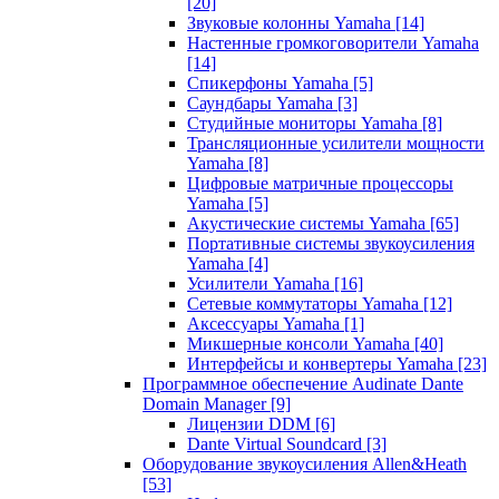
[20]
Звуковые колонны Yamaha
[14]
Настенные громкоговорители Yamaha
[14]
Спикерфоны Yamaha
[5]
Саундбары Yamaha
[3]
Студийные мониторы Yamaha
[8]
Трансляционные усилители мощности
Yamaha
[8]
Цифровые матричные процессоры
Yamaha
[5]
Акустические системы Yamaha
[65]
Портативные системы звукоусиления
Yamaha
[4]
Усилители Yamaha
[16]
Сетевые коммутаторы Yamaha
[12]
Аксессуары Yamaha
[1]
Микшерные консоли Yamaha
[40]
Интерфейсы и конвертеры Yamaha
[23]
Программное обеспечение Audinate Dante
Domain Manager
[9]
Лицензии DDM
[6]
Dante Virtual Soundcard
[3]
Оборудование звукоусиления Allen&Heath
[53]