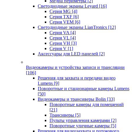
Медиа периметры
[2]
Светодиодные экраны Leyard
[16]
Серия MG
[4]
Серия TXF
[6]
Серия VEM
[6]
Светодиодные экраны LianTronics
[12]
Серия VA
[4]
Серия VL
[4]
Серия VH
[3]
Серия V
[1]
Аксессуары для LED панелей
[2]
Видеокамеры и устройства записи и трансляции
[106]
Решения для захвата и передачи видео
Lumens
[9]
Поворотные и стационарные камеры Lumens
[50]
Видеокамеры и трансиверы Bolin
[33]
Поворотные камеры для помещений
[21]
Трансиверы
[5]
Пульты управления камерами
[2]
Поворотные уличные камеры
[5]
Решения для видеозахвата и потокового