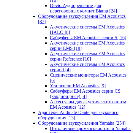
[16]
Devio Аудиорешение для
переговорных комнат Biamp
[24]
Оборудование звукоусиления EM Acoustics
[87]
Акустические системы EM Acoustics
HALO
[8]
Сабвуферы EM Acoustics серии S
[16]
Акустические системы EM Acoustics
серии EMS
[18]
Акустические системы EM Acoustics
серии Reference
[10]
Акустические системы EM Acoustics
серии i
[4]
Сценические мониторы EM Acoustics
[6]
Усилители EM Acoustics
[9]
Сабвуферы EM Acoustics серии CS
(кардиоидные)
[4]
Аксессуары для акустических систем
EM Acoustics
[12]
Адаптеры Audinate Dante для звукового
оборудования
[13]
Оборудование звукоусиления Yamaha
[254]
Потолочные громкоговорители Yamaha