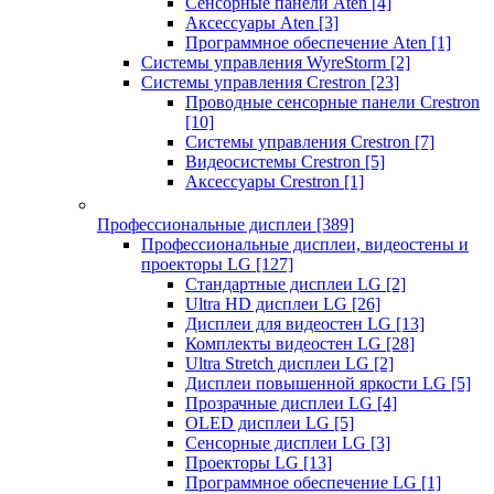
Сенсорные панели Aten
[4]
Аксессуары Aten
[3]
Программное обеспечение Aten
[1]
Системы управления WyreStorm
[2]
Системы управления Crestron
[23]
Проводные сенсорные панели Crestron
[10]
Системы управления Crestron
[7]
Видеосистемы Crestron
[5]
Аксессуары Crestron
[1]
Профессиональные дисплеи
[389]
Профессиональные дисплеи, видеостены и
проекторы LG
[127]
Стандартные дисплеи LG
[2]
Ultra HD дисплеи LG
[26]
Дисплеи для видеостен LG
[13]
Комплекты видеостен LG
[28]
Ultra Stretch дисплеи LG
[2]
Дисплеи повышенной яркости LG
[5]
Прозрачные дисплеи LG
[4]
OLED дисплеи LG
[5]
Сенсорные дисплеи LG
[3]
Проекторы LG
[13]
Программное обеспечение LG
[1]