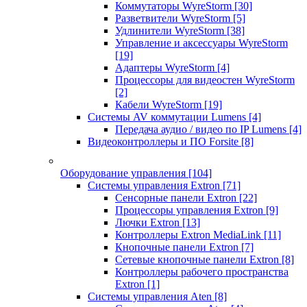
Коммутаторы WyreStorm
[30]
Разветвители WyreStorm
[5]
Удлинители WyreStorm
[38]
Управление и аксессуары WyreStorm
[19]
Адаптеры WyreStorm
[4]
Процессоры для видеостен WyreStorm
[2]
Кабели WyreStorm
[19]
Системы AV коммутации Lumens
[4]
Передача аудио / видео по IP Lumens
[4]
Видеоконтроллеры и ПО Forsite
[8]
Оборудование управления
[104]
Системы управления Extron
[71]
Сенсорные панели Extron
[22]
Процессоры управления Extron
[9]
Лючки Extron
[13]
Контроллеры Extron MediaLink
[11]
Кнопочные панели Extron
[7]
Сетевые кнопочные панели Extron
[8]
Контроллеры рабочего пространства
Extron
[1]
Системы управления Aten
[8]