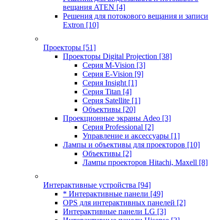
вещания ATEN
[4]
Решения для потокового вещания и записи
Extron
[10]
Проекторы
[51]
Проекторы Digital Projection
[38]
Серия M-Vision
[3]
Серия E-Vision
[9]
Серия Insight
[1]
Серия Titan
[4]
Серия Satellite
[1]
Объективы
[20]
Проекционные экраны Adeo
[3]
Серия Professional
[2]
Управление и аксессуары
[1]
Лампы и объективы для проекторов
[10]
Объективы
[2]
Лампы проекторов Hitachi, Maxell
[8]
Интерактивные устройства
[94]
* Интерактивные панели
[49]
OPS для интерактивных панелей
[2]
Интерактивные панели LG
[3]