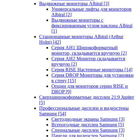
Выдвижные мониторы Albiral
[3]
Универсальные лифты для мониторов
Albiral
[2]
Выдвижные мониторы с
фиксированным углом наклона Albiral
[1]
Стационарные мониторы Albiral (Arthur
Holm)
[42]
Серия AH1 Широкоформатный
монитор, складывается вручную
[2]
Серия AH2 Монитор складывается
вручную
[2]
Серия RISE Настенные мониторы
[14]
Серия DROP Мониторы для установки
в стену
[15]
Опции для мониторов серии RISE и
DROP
[9]
Сверхширокоформатные дисплеи 21:9 Jupiter
[5]
Профессиональные дисплеи и видеостены
Samsung
[54]
Светодиодные экраны Samsung
[3]
Всепогодные дисплеи Samsung
[5]
Специальные дисплеи Samsung
[3]
Панели для видеостен Samsung
[7]