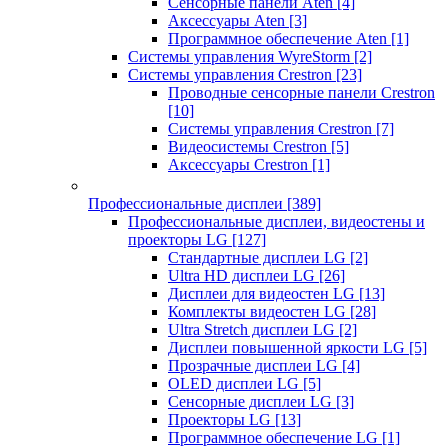
Сенсорные панели Aten
[4]
Аксессуары Aten
[3]
Программное обеспечение Aten
[1]
Системы управления WyreStorm
[2]
Системы управления Crestron
[23]
Проводные сенсорные панели Crestron
[10]
Системы управления Crestron
[7]
Видеосистемы Crestron
[5]
Аксессуары Crestron
[1]
Профессиональные дисплеи
[389]
Профессиональные дисплеи, видеостены и
проекторы LG
[127]
Стандартные дисплеи LG
[2]
Ultra HD дисплеи LG
[26]
Дисплеи для видеостен LG
[13]
Комплекты видеостен LG
[28]
Ultra Stretch дисплеи LG
[2]
Дисплеи повышенной яркости LG
[5]
Прозрачные дисплеи LG
[4]
OLED дисплеи LG
[5]
Сенсорные дисплеи LG
[3]
Проекторы LG
[13]
Программное обеспечение LG
[1]