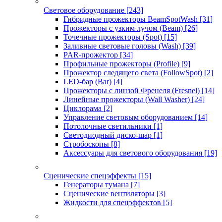
Световое оборудование
[243]
Гибридные прожекторы BeamSpotWash
[31]
Прожекторы с узким лучом (Beam)
[26]
Точечные прожекторы (Spot)
[15]
Заливные световые головы (Wash)
[39]
PAR-прожектор
[34]
Профильные прожекторы (Profile)
[9]
Прожектор следящего света (FollowSpot)
[2]
LED-бар (Bar)
[4]
Прожекторы с линзой Френеля (Fresnel)
[14]
Линейные прожекторы (Wall Washer)
[24]
Циклорама
[2]
Управление световым оборудованием
[14]
Потолочные светильники
[1]
Светодиодный диско-шар
[1]
Стробоскопы
[8]
Аксессуары для светового оборудования
[19]
Сценические спецэффекты
[15]
Генераторы тумана
[7]
Сценические вентиляторы
[3]
Жидкости для спецэффектов
[5]