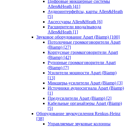
Цифровые микшерные системы
Allen&Heath
[41]
Аудиоинтерфейсы, карты Allen&Heath
[5]
Аксессуары Allen&Heath
[6]
Расширители ввода/вывода
Allen&Heath
[1]
Звуковое оборудование Apart (Biamp)
[100]
Потолочные громкоговорители Apart
(Biamp)
[27]
Корпусные громкоговорители Apart
(Biamp)
[42]
Рупорные громкоговорители Apart
(Biamp)
[7]
Усилители мощности Apart (Biamp)
[13]
Микшеры-усилители Apart (Biamp)
[3]
Источники аудиосигнала Apart (Biamp)
[1]
Предусилители Apart (Biamp)
[2]
Кабельные органайзеры Apart (Biamp)
[5]
Оборудование звукоусиления Renkus-Heinz
[38]
Управляемые звуковые колонны