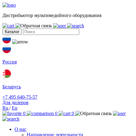
Дистрибьютор мультимедийного оборудования
Каталог
Россия
Беларусь
+7 495 640-75-57
Для дилеров
Ru
/
En
0
0
0
О нас
Направление деятельности