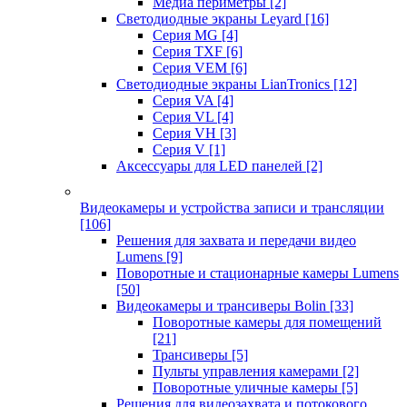
Медиа периметры
[2]
Светодиодные экраны Leyard
[16]
Серия MG
[4]
Серия TXF
[6]
Серия VEM
[6]
Светодиодные экраны LianTronics
[12]
Серия VA
[4]
Серия VL
[4]
Серия VH
[3]
Серия V
[1]
Аксессуары для LED панелей
[2]
Видеокамеры и устройства записи и трансляции
[106]
Решения для захвата и передачи видео
Lumens
[9]
Поворотные и стационарные камеры Lumens
[50]
Видеокамеры и трансиверы Bolin
[33]
Поворотные камеры для помещений
[21]
Трансиверы
[5]
Пульты управления камерами
[2]
Поворотные уличные камеры
[5]
Решения для видеозахвата и потокового