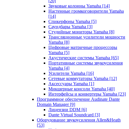
[20]
Звуковые колонны Yamaha
[14]
Настенные громкоговорители Yamaha
[14]
Спикерфоны Yamaha
[5]
Саундбары Yamaha
[3]
Студийные мониторы Yamaha
[8]
Трансляционные усилители мощности
Yamaha
[8]
Цифровые матричные процессоры
Yamaha
[5]
Акустические системы Yamaha
[65]
Портативные системы звукоусиления
Yamaha
[4]
Усилители Yamaha
[16]
Сетевые коммутаторы Yamaha
[12]
Аксессуары Yamaha
[1]
Микшерные консоли Yamaha
[40]
Интерфейсы и конвертеры Yamaha
[23]
Программное обеспечение Audinate Dante
Domain Manager
[9]
Лицензии DDM
[6]
Dante Virtual Soundcard
[3]
Оборудование звукоусиления Allen&Heath
[53]