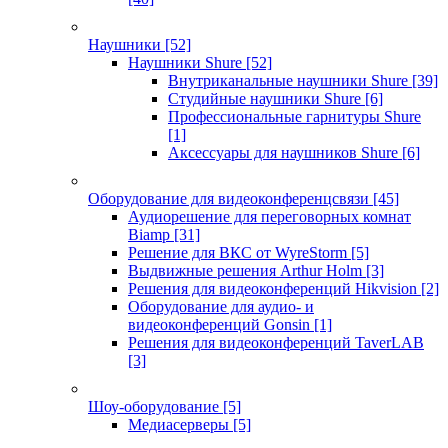
Наушники
[52]
Наушники Shure
[52]
Внутриканальные наушники Shure
[39]
Студийные наушники Shure
[6]
Профессиональные гарнитуры Shure
[1]
Аксессуары для наушников Shure
[6]
Оборудование для видеоконференцсвязи
[45]
Аудиорешение для переговорных комнат
Biamp
[31]
Решение для ВКС от WyreStorm
[5]
Выдвижные решения Arthur Holm
[3]
Решения для видеоконференций Hikvision
[2]
Оборудование для аудио- и
видеоконференций Gonsin
[1]
Решения для видеоконференций TaverLAB
[3]
Шоу-оборудование
[5]
Медиасерверы
[5]