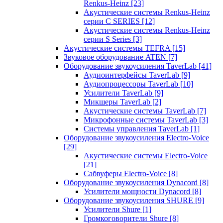
Renkus-Heinz
[23]
Акустические системы Renkus-Heinz
серии C SERIES
[12]
Акустические системы Renkus-Heinz
серии S Series
[3]
Акустические системы TEFRA
[15]
Звуковое оборудование ATEN
[7]
Оборудование звукоусиления TaverLab
[41]
Аудиоинтерфейсы TaverLab
[9]
Аудиопроцессоры TaverLab
[10]
Усилители TaverLab
[9]
Микшеры TaverLab
[2]
Акустические системы TaverLab
[7]
Микрофонные системы TaverLab
[3]
Системы управления TaverLab
[1]
Оборудование звукоусиления Electro-Voice
[29]
Акустические системы Electro-Voice
[21]
Сабвуферы Electro-Voice
[8]
Оборудование звукоусиления Dynacord
[8]
Усилители мощности Dynacord
[8]
Оборудование звукоусиления SHURE
[9]
Усилители Shure
[1]
Громкоговорители Shure
[8]