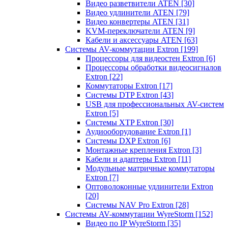
Видео разветвители ATEN
[30]
Видео удлинители ATEN
[79]
Видео конвертеры ATEN
[31]
KVM-переключатели ATEN
[9]
Кабели и аксессуары ATEN
[63]
Системы AV-коммутации Extron
[199]
Процессоры для видеостен Extron
[6]
Процессоры обработки видеосигналов
Extron
[22]
Коммутаторы Extron
[17]
Системы DTP Extron
[43]
USB для профессиональных AV-систем
Extron
[5]
Системы XTP Extron
[30]
Аудиооборудование Extron
[1]
Системы DXP Extron
[6]
Монтажные крепления Extron
[3]
Кабели и адаптеры Extron
[11]
Модульные матричные коммутаторы
Extron
[7]
Оптоволоконные удлинители Extron
[20]
Системы NAV Pro Extron
[28]
Системы AV-коммутации WyreStorm
[152]
Видео по IP WyreStorm
[35]