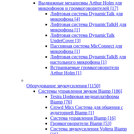
Выдвижные механизмы Arthur Holm для
микрофонов и громкоговорителей
[17]
Лифтовая система DynamicTalk для
микрофона
[4]
Лифтовая система DynamicTalkH для
микрофона
[1]
Лифтовая система DynamicTalk
UnderCover
[3]
Пассивная система MicConnect для
микрофона
[1]
Лифтовая система DynamicTalkB для
настольного микрофона
[1]
Встраиваемые громкоговорители
Arthur Holm
[1]
Оборудование звукоусиления
[1150]
Системы управления звуком Biamp
[186]
Tesira Цифровая медиаплатформа
Biamp
[76]
Crowd Mics Система для общения с
аудиторией Biamp
[1]
Система управления Biamp
[16]
Громкоговорители Biamp
[53]
Система звукоусиления Voltera Biamp