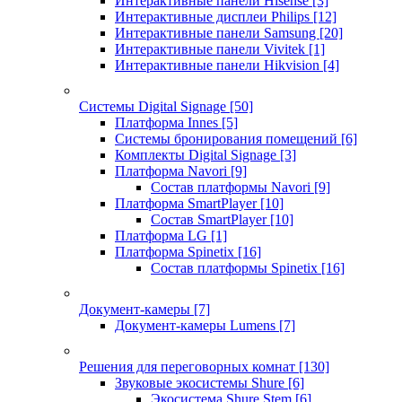
Интерактивные панели Hisense
[3]
Интерактивные дисплеи Philips
[12]
Интерактивные панели Samsung
[20]
Интерактивные панели Vivitek
[1]
Интерактивные панели Hikvision
[4]
Системы Digital Signage
[50]
Платформа Innes
[5]
Системы бронирования помещений
[6]
Комплекты Digital Signage
[3]
Платформа Navori
[9]
Состав платформы Navori
[9]
Платформа SmartPlayer
[10]
Состав SmartPlayer
[10]
Платформа LG
[1]
Платформа Spinetix
[16]
Состав платформы Spinetix
[16]
Документ-камеры
[7]
Документ-камеры Lumens
[7]
Решения для переговорных комнат
[130]
Звуковые экосистемы Shure
[6]
Экосистема Shure Stem
[6]