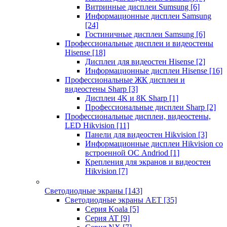
Витринные дисплеи Sumsung
[6]
Информационные дисплеи Samsung
[24]
Гостиничные дисплеи Samsung
[6]
Профессиональные дисплеи и видеостены
Hisense
[18]
Дисплеи для видеостен Hisense
[2]
Информационные дисплеи Hisense
[16]
Профессиональные ЖК дисплеи и
видеостены Sharp
[3]
Дисплеи 4K и 8K Sharp
[1]
Профессиональные дисплеи Sharp
[2]
Профессиональные дисплеи, видеостены,
LED Hikvision
[11]
Панели для видеостен Hikvision
[3]
Информационные дисплеи Hikvision со
встроенной ОС Andriod
[1]
Крепления для экранов и видеостен
Hikvision
[7]
Светодиодные экраны
[143]
Светодиодные экраны AET
[35]
Cерия Koala
[5]
Серия AT
[9]