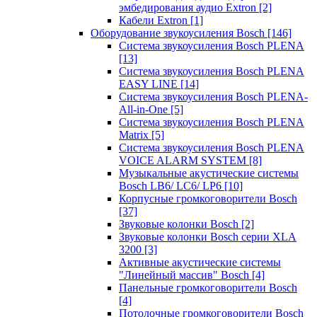
эмбедирования аудио Extron
[2]
Кабели Extron
[1]
Оборудование звукоусиления Bosch
[146]
Система звукоусиления Bosch PLENA
[13]
Система звукоусиления Bosch PLENA
EASY LINE
[14]
Система звукоусиления Bosch PLENA-
All-in-One
[5]
Система звукоусиления Bosch PLENA
Matrix
[5]
Система звукоусиления Bosch PLENA
VOICE ALARM SYSTEM
[8]
Музыкальные акустические системы
Bosch LB6/ LC6/ LP6
[10]
Корпусные громкоговорители Bosch
[37]
Звуковые колонки Bosch
[2]
Звуковые колонки Bosch серии XLA
3200
[3]
Активные акустические системы
"Линейный массив" Bosch
[4]
Панельные громкоговорители Bosch
[4]
Потолочные громкоговорители Bosch