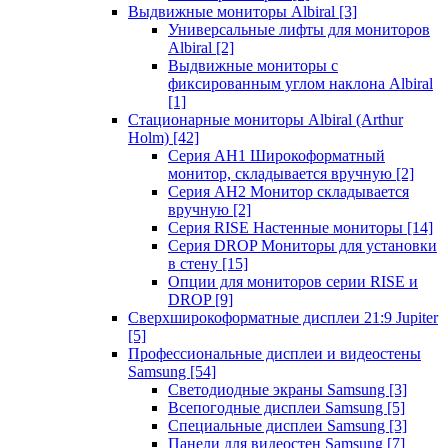
Выдвижные мониторы Albiral
[3]
Универсальные лифты для мониторов
Albiral
[2]
Выдвижные мониторы с
фиксированным углом наклона Albiral
[1]
Стационарные мониторы Albiral (Arthur
Holm)
[42]
Серия AH1 Широкоформатный
монитор, складывается вручную
[2]
Серия AH2 Монитор складывается
вручную
[2]
Серия RISE Настенные мониторы
[14]
Серия DROP Мониторы для установки
в стену
[15]
Опции для мониторов серии RISE и
DROP
[9]
Сверхширокоформатные дисплеи 21:9 Jupiter
[5]
Профессиональные дисплеи и видеостены
Samsung
[54]
Светодиодные экраны Samsung
[3]
Всепогодные дисплеи Samsung
[5]
Специальные дисплеи Samsung
[3]
Панели для видеостен Samsung
[7]