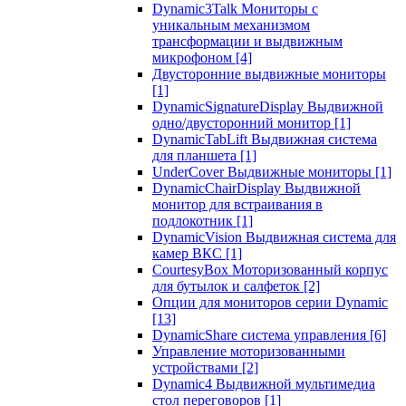
Dynamic3Talk Мониторы с
уникальным механизмом
трансформации и выдвижным
микрофоном
[4]
Двусторонние выдвижные мониторы
[1]
DynamicSignatureDisplay Выдвижной
одно/двусторонний монитор
[1]
DynamicTabLift Выдвижная система
для планшета
[1]
UnderCover Выдвижные мониторы
[1]
DynamicChairDisplay Выдвижной
монитор для встраивания в
подлокотник
[1]
DynamicVision Выдвижная система для
камер ВКС
[1]
CourtesyBox Моторизованный корпус
для бутылок и салфеток
[2]
Опции для мониторов серии Dynamic
[13]
DynamicShare система управления
[6]
Управление моторизованными
устройствами
[2]
Dynamic4 Выдвижной мультимедиа
стол переговоров
[1]