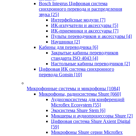
Bosch Integrus Цифровая система
синхронного перевода и распределения
звука
[25]
Интерфейсные модули
[7]
ИК-излучатели и аксессуары
[5]
ИК-приемники и аксессуары
[7]
Пульты переводчиков и аксессуары
[4]
Наушники
[2]
Кабины для переводчика
[6]
Закрытые кабины переводчиков
стандарта ISO 4043
[4]
Настольные кабины переводчиков
[2]
Цифровая ИК система синхронного
перевода Gonsin
[10]
Микрофонные системы и микрофоны
[1084]
Микрофоны, радиосистемы Shure
[660]
Аудиоэкосистема для конференций
Microflex Ecosystem
[55]
Экосистема Shure Stem
[6]
Микшеры и аудиопроцессоры Shure
[2]
Цифровая система Shure Axient Digital
[59]
Микрофоны Shure серии Microflex