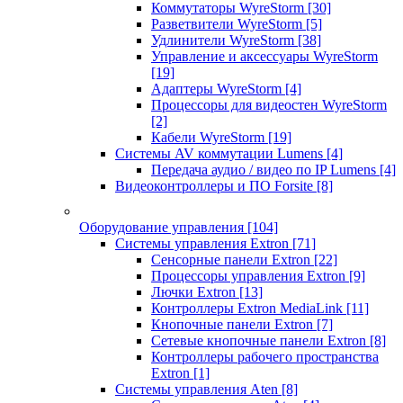
Коммутаторы WyreStorm
[30]
Разветвители WyreStorm
[5]
Удлинители WyreStorm
[38]
Управление и аксессуары WyreStorm
[19]
Адаптеры WyreStorm
[4]
Процессоры для видеостен WyreStorm
[2]
Кабели WyreStorm
[19]
Системы AV коммутации Lumens
[4]
Передача аудио / видео по IP Lumens
[4]
Видеоконтроллеры и ПО Forsite
[8]
Оборудование управления
[104]
Системы управления Extron
[71]
Сенсорные панели Extron
[22]
Процессоры управления Extron
[9]
Лючки Extron
[13]
Контроллеры Extron MediaLink
[11]
Кнопочные панели Extron
[7]
Сетевые кнопочные панели Extron
[8]
Контроллеры рабочего пространства
Extron
[1]
Системы управления Aten
[8]