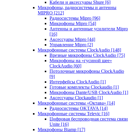
Кабели и аксессуары Shure
[6]
Микрофоны, радиосистемы и антенны
MIPRO
[212]
Радиосистемы Mipro
[96]
Микрофоны Mipro
[54]
Антенны и антенные усилители Mipro
[16]
Аксессуары Mipro
[44]
Управление Mipro
[2]
Микрофонные системы ClockAudio
[148]
Врезные микрофоны ClockAudio
[75]
Микрофоны на «гусиной шее»
ClockAudio
[60]
Потолочные микрофоны ClockAudio
[9]
Интерфейсы ClockAudio
[1]
Готовые комплекты Clockaudio
[1]
Микрофоны Dante/USB ClockAudio
[1]
Аксессуары Clockaudio
[1]
Микрофонные системы «Октава»
[14]
Радиосистемы OKTAVA
[14]
Микрофонные системы Televic
[16]
Цифровая беспроводная система связи
Unite
[16]
Микрофоны Biamp
[17]