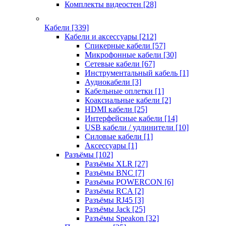
Комплекты видеостен
[28]
Кабели
[339]
Кабели и аксессуары
[212]
Спикерные кабели
[57]
Микрофонные кабели
[30]
Сетевые кабели
[67]
Инструментальный кабель
[1]
Аудиокабели
[3]
Кабельные оплетки
[1]
Коаксиальные кабели
[2]
HDMI кабели
[25]
Интерфейсные кабели
[14]
USB кабели / удлинители
[10]
Силовые кабели
[1]
Аксессуары
[1]
Разъёмы
[102]
Разъёмы XLR
[27]
Разъёмы BNC
[7]
Разъёмы POWERCON
[6]
Разъёмы RCA
[2]
Разъёмы RJ45
[3]
Разъёмы Jack
[25]
Разъёмы Speakon
[32]