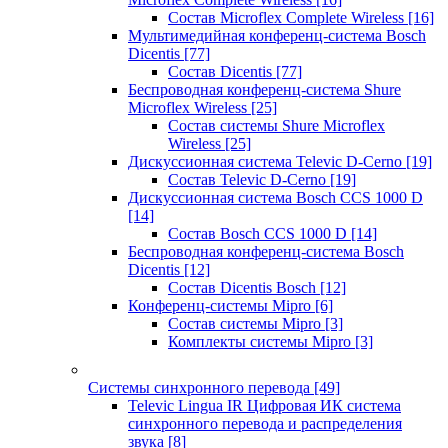
Состав Microflex Complete Wireless
[16]
Мультимедийная конференц-система Bosch
Dicentis
[77]
Состав Dicentis
[77]
Беспроводная конференц-система Shure
Microflex Wireless
[25]
Состав системы Shure Microflex
Wireless
[25]
Дискуссионная система Televic D-Cerno
[19]
Состав Televic D-Cerno
[19]
Дискуссионная система Bosch CCS 1000 D
[14]
Состав Bosch CCS 1000 D
[14]
Беспроводная конференц-система Bosch
Dicentis
[12]
Состав Dicentis Bosch
[12]
Конференц-системы Mipro
[6]
Состав системы Mipro
[3]
Комплекты системы Mipro
[3]
Системы синхронного перевода
[49]
Televic Lingua IR Цифровая ИК система
синхронного перевода и распределения
звука
[8]