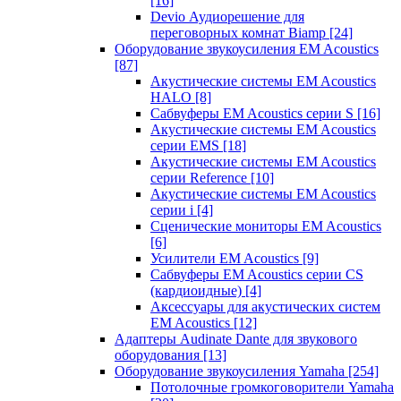
[16]
Devio Аудиорешение для
переговорных комнат Biamp
[24]
Оборудование звукоусиления EM Acoustics
[87]
Акустические системы EM Acoustics
HALO
[8]
Сабвуферы EM Acoustics серии S
[16]
Акустические системы EM Acoustics
серии EMS
[18]
Акустические системы EM Acoustics
серии Reference
[10]
Акустические системы EM Acoustics
серии i
[4]
Сценические мониторы EM Acoustics
[6]
Усилители EM Acoustics
[9]
Сабвуферы EM Acoustics серии CS
(кардиоидные)
[4]
Аксессуары для акустических систем
EM Acoustics
[12]
Адаптеры Audinate Dante для звукового
оборудования
[13]
Оборудование звукоусиления Yamaha
[254]
Потолочные громкоговорители Yamaha