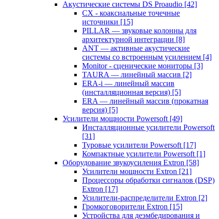
Акустические системы DS Proaudio
[42]
CX - коаксиальные точечные
источники
[15]
PILLAR — звуковые колонны для
архитектурной интеграции
[8]
ANT — активные акустические
системы со встроенным усилением
[4]
Monitor - сценические мониторы
[3]
TAURA — линейный массив
[2]
ERA-i — линейный массив
(инсталляционная версия)
[5]
ERA — линейный массив (прокатная
версия)
[5]
Усилители мощности Powersoft
[49]
Инсталляционные усилители Powersoft
[31]
Туровые усилители Powersoft
[17]
Компактные усилители Powersoft
[1]
Оборудование звукоусиления Extron
[58]
Усилители мощности Extron
[21]
Процессоры обработки сигналов (DSP)
Extron
[17]
Усилители-распределители Extron
[2]
Громкоговорители Extron
[15]
Устройства для деэмбедирования и