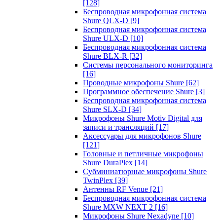
[128]
Беспроводная микрофонная система
Shure QLX-D
[9]
Беспроводная микрофонная система
Shure ULX-D
[10]
Беспроводная микрофонная система
Shure BLX-R
[32]
Системы персонального мониторинга
[16]
Проводные микрофоны Shure
[62]
Программное обеспечение Shure
[3]
Беспроводная микрофонная система
Shure SLX-D
[34]
Микрофоны Shure Motiv Digital для
записи и трансляций
[17]
Аксессуары для микрофонов Shure
[121]
Головные и петличные микрофоны
Shure DuraPlex
[14]
Субминиатюрные микрофоны Shure
TwinPlex
[39]
Антенны RF Venue
[21]
Беспроводная микрофонная система
Shure MXW NEXT 2
[16]
Микрофоны Shure Nexadyne
[10]