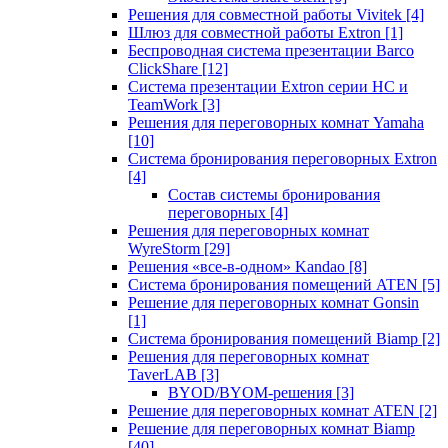
Решения для совместной работы Vivitek
[4]
Шлюз для совместной работы Extron
[1]
Беспроводная система презентации Barco
ClickShare
[12]
Система презентации Extron серии HC и
TeamWork
[3]
Решения для переговорных комнат Yamaha
[10]
Система бронирования переговорных Extron
[4]
Состав системы бронирования
переговорных
[4]
Решения для переговорных комнат
WyreStorm
[29]
Решения «все-в-одном» Kandao
[8]
Система бронирования помещений ATEN
[5]
Решение для переговорных комнат Gonsin
[1]
Система бронирования помещений Biamp
[2]
Решения для переговорных комнат
TaverLAB
[3]
BYOD/BYOM-решения
[3]
Решение для переговорных комнат ATEN
[2]
Решение для переговорных комнат Biamp
[40]