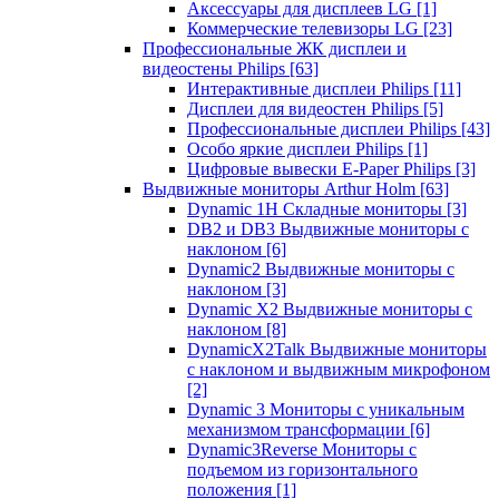
Аксессуары для дисплеев LG
[1]
Коммерческие телевизоры LG
[23]
Профессиональные ЖК дисплеи и
видеостены Philips
[63]
Интерактивные дисплеи Philips
[11]
Дисплеи для видеостен Philips
[5]
Профессиональные дисплеи Philips
[43]
Особо яркие дисплеи Philips
[1]
Цифровые вывески E-Paper Philips
[3]
Выдвижные мониторы Arthur Holm
[63]
Dynamic 1Н Складные мониторы
[3]
DB2 и DB3 Выдвижные мониторы с
наклоном
[6]
Dynamic2 Выдвижные мониторы с
наклоном
[3]
Dynamic X2 Выдвижные мониторы с
наклоном
[8]
DynamicX2Talk Выдвижные мониторы
с наклоном и выдвижным микрофоном
[2]
Dynamic 3 Мониторы с уникальным
механизмом трансформации
[6]
Dynamic3Reverse Мониторы с
подъемом из горизонтального
положения
[1]