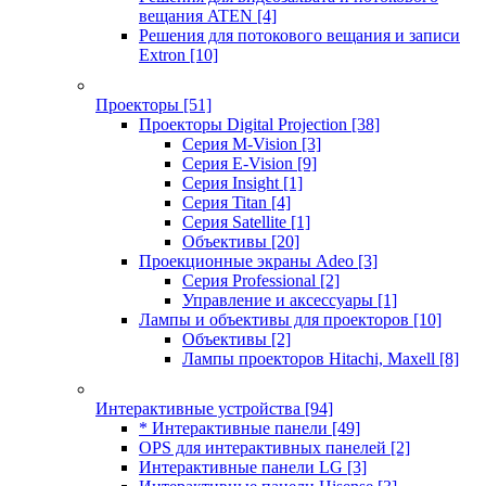
вещания ATEN
[4]
Решения для потокового вещания и записи
Extron
[10]
Проекторы
[51]
Проекторы Digital Projection
[38]
Серия M-Vision
[3]
Серия E-Vision
[9]
Серия Insight
[1]
Серия Titan
[4]
Серия Satellite
[1]
Объективы
[20]
Проекционные экраны Adeo
[3]
Серия Professional
[2]
Управление и аксессуары
[1]
Лампы и объективы для проекторов
[10]
Объективы
[2]
Лампы проекторов Hitachi, Maxell
[8]
Интерактивные устройства
[94]
* Интерактивные панели
[49]
OPS для интерактивных панелей
[2]
Интерактивные панели LG
[3]