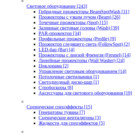
Световое оборудование
[243]
Гибридные прожекторы BeamSpotWash
[31]
Прожекторы с узким лучом (Beam)
[26]
Точечные прожекторы (Spot)
[15]
Заливные световые головы (Wash)
[39]
PAR-прожектор
[34]
Профильные прожекторы (Profile)
[9]
Прожектор следящего света (FollowSpot)
[2]
LED-бар (Bar)
[4]
Прожекторы с линзой Френеля (Fresnel)
[14]
Линейные прожекторы (Wall Washer)
[24]
Циклорама
[2]
Управление световым оборудованием
[14]
Потолочные светильники
[1]
Светодиодный диско-шар
[1]
Стробоскопы
[8]
Аксессуары для светового оборудования
[19]
Сценические спецэффекты
[15]
Генераторы тумана
[7]
Сценические вентиляторы
[3]
Жидкости для спецэффектов
[5]