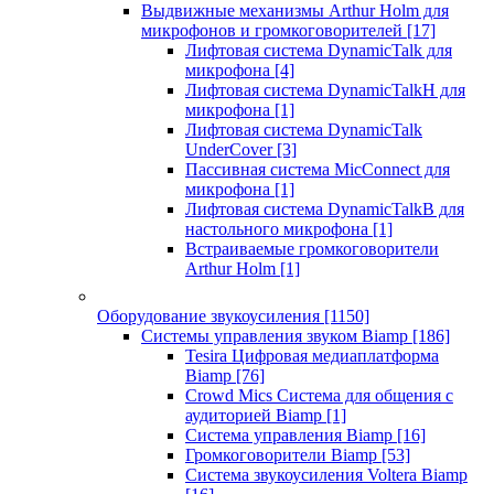
Выдвижные механизмы Arthur Holm для
микрофонов и громкоговорителей
[17]
Лифтовая система DynamicTalk для
микрофона
[4]
Лифтовая система DynamicTalkH для
микрофона
[1]
Лифтовая система DynamicTalk
UnderCover
[3]
Пассивная система MicConnect для
микрофона
[1]
Лифтовая система DynamicTalkB для
настольного микрофона
[1]
Встраиваемые громкоговорители
Arthur Holm
[1]
Оборудование звукоусиления
[1150]
Системы управления звуком Biamp
[186]
Tesira Цифровая медиаплатформа
Biamp
[76]
Crowd Mics Система для общения с
аудиторией Biamp
[1]
Система управления Biamp
[16]
Громкоговорители Biamp
[53]
Система звукоусиления Voltera Biamp