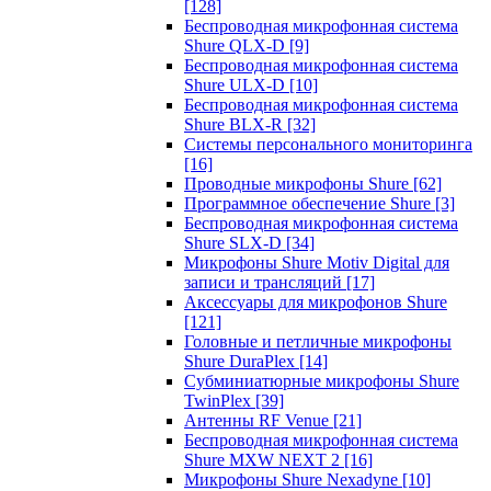
[128]
Беспроводная микрофонная система
Shure QLX-D
[9]
Беспроводная микрофонная система
Shure ULX-D
[10]
Беспроводная микрофонная система
Shure BLX-R
[32]
Системы персонального мониторинга
[16]
Проводные микрофоны Shure
[62]
Программное обеспечение Shure
[3]
Беспроводная микрофонная система
Shure SLX-D
[34]
Микрофоны Shure Motiv Digital для
записи и трансляций
[17]
Аксессуары для микрофонов Shure
[121]
Головные и петличные микрофоны
Shure DuraPlex
[14]
Субминиатюрные микрофоны Shure
TwinPlex
[39]
Антенны RF Venue
[21]
Беспроводная микрофонная система
Shure MXW NEXT 2
[16]
Микрофоны Shure Nexadyne
[10]