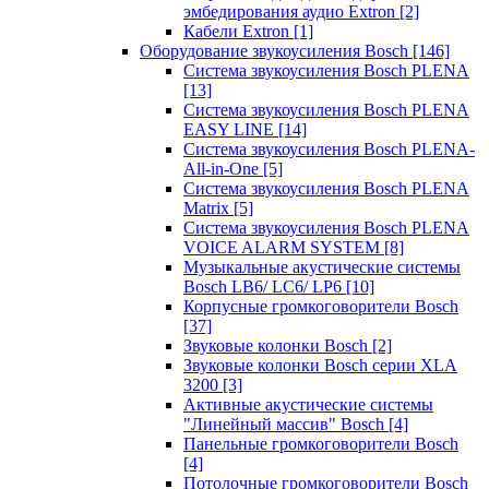
эмбедирования аудио Extron
[2]
Кабели Extron
[1]
Оборудование звукоусиления Bosch
[146]
Система звукоусиления Bosch PLENA
[13]
Система звукоусиления Bosch PLENA
EASY LINE
[14]
Система звукоусиления Bosch PLENA-
All-in-One
[5]
Система звукоусиления Bosch PLENA
Matrix
[5]
Система звукоусиления Bosch PLENA
VOICE ALARM SYSTEM
[8]
Музыкальные акустические системы
Bosch LB6/ LC6/ LP6
[10]
Корпусные громкоговорители Bosch
[37]
Звуковые колонки Bosch
[2]
Звуковые колонки Bosch серии XLA
3200
[3]
Активные акустические системы
"Линейный массив" Bosch
[4]
Панельные громкоговорители Bosch
[4]
Потолочные громкоговорители Bosch