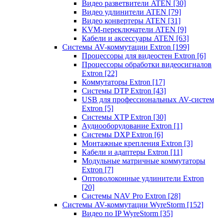
Видео разветвители ATEN
[30]
Видео удлинители ATEN
[79]
Видео конвертеры ATEN
[31]
KVM-переключатели ATEN
[9]
Кабели и аксессуары ATEN
[63]
Системы AV-коммутации Extron
[199]
Процессоры для видеостен Extron
[6]
Процессоры обработки видеосигналов
Extron
[22]
Коммутаторы Extron
[17]
Системы DTP Extron
[43]
USB для профессиональных AV-систем
Extron
[5]
Системы XTP Extron
[30]
Аудиооборудование Extron
[1]
Системы DXP Extron
[6]
Монтажные крепления Extron
[3]
Кабели и адаптеры Extron
[11]
Модульные матричные коммутаторы
Extron
[7]
Оптоволоконные удлинители Extron
[20]
Системы NAV Pro Extron
[28]
Системы AV-коммутации WyreStorm
[152]
Видео по IP WyreStorm
[35]