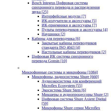
Bosch Integrus Цифровая система
синхронного перевода и распределения
звука
[25]
Интерфейсные модули
[7]
ИК-излучатели и аксессуары
[5]
ИК-приемники и аксессуары
[7]
Пульты переводчиков и аксессуары
[4]
Наушники
[2]
Кабины для переводчика
[6]
Закрытые кабины переводчиков
стандарта ISO 4043
[4]
Настольные кабины переводчиков
[2]
Цифровая ИК система синхронного
перевода Gonsin
[10]
Микрофонные системы и микрофоны
[1084]
Микрофоны, радиосистемы Shure
[660]
Аудиоэкосистема для конференций
Microflex Ecosystem
[55]
Экосистема Shure Stem
[6]
Микшеры и аудиопроцессоры Shure
[2]
Цифровая система Shure Axient Digital
[59]
Микрофоны Shure серии Microflex