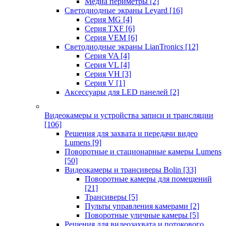
Медиа периметры
[2]
Светодиодные экраны Leyard
[16]
Серия MG
[4]
Серия TXF
[6]
Серия VEM
[6]
Светодиодные экраны LianTronics
[12]
Серия VA
[4]
Серия VL
[4]
Серия VH
[3]
Серия V
[1]
Аксессуары для LED панелей
[2]
Видеокамеры и устройства записи и трансляции
[106]
Решения для захвата и передачи видео
Lumens
[9]
Поворотные и стационарные камеры Lumens
[50]
Видеокамеры и трансиверы Bolin
[33]
Поворотные камеры для помещений
[21]
Трансиверы
[5]
Пульты управления камерами
[2]
Поворотные уличные камеры
[5]
Решения для видеозахвата и потокового