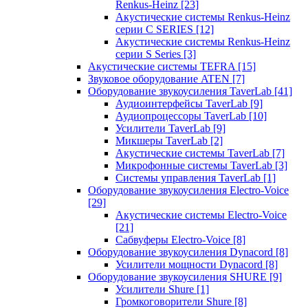
Renkus-Heinz
[23]
Акустические системы Renkus-Heinz
серии C SERIES
[12]
Акустические системы Renkus-Heinz
серии S Series
[3]
Акустические системы TEFRA
[15]
Звуковое оборудование ATEN
[7]
Оборудование звукоусиления TaverLab
[41]
Аудиоинтерфейсы TaverLab
[9]
Аудиопроцессоры TaverLab
[10]
Усилители TaverLab
[9]
Микшеры TaverLab
[2]
Акустические системы TaverLab
[7]
Микрофонные системы TaverLab
[3]
Системы управления TaverLab
[1]
Оборудование звукоусиления Electro-Voice
[29]
Акустические системы Electro-Voice
[21]
Сабвуферы Electro-Voice
[8]
Оборудование звукоусиления Dynacord
[8]
Усилители мощности Dynacord
[8]
Оборудование звукоусиления SHURE
[9]
Усилители Shure
[1]
Громкоговорители Shure
[8]