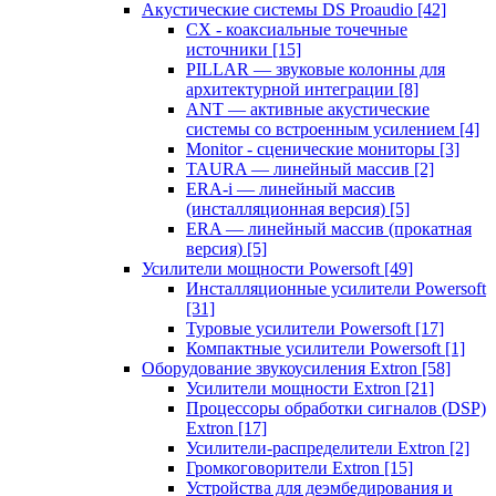
Акустические системы DS Proaudio
[42]
CX - коаксиальные точечные
источники
[15]
PILLAR — звуковые колонны для
архитектурной интеграции
[8]
ANT — активные акустические
системы со встроенным усилением
[4]
Monitor - сценические мониторы
[3]
TAURA — линейный массив
[2]
ERA-i — линейный массив
(инсталляционная версия)
[5]
ERA — линейный массив (прокатная
версия)
[5]
Усилители мощности Powersoft
[49]
Инсталляционные усилители Powersoft
[31]
Туровые усилители Powersoft
[17]
Компактные усилители Powersoft
[1]
Оборудование звукоусиления Extron
[58]
Усилители мощности Extron
[21]
Процессоры обработки сигналов (DSP)
Extron
[17]
Усилители-распределители Extron
[2]
Громкоговорители Extron
[15]
Устройства для деэмбедирования и