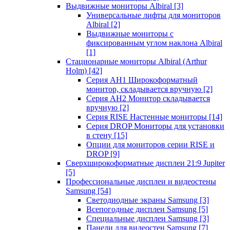
Выдвижные мониторы Albiral
[3]
Универсальные лифты для мониторов
Albiral
[2]
Выдвижные мониторы с
фиксированным углом наклона Albiral
[1]
Стационарные мониторы Albiral (Arthur
Holm)
[42]
Серия AH1 Широкоформатный
монитор, складывается вручную
[2]
Серия AH2 Монитор складывается
вручную
[2]
Серия RISE Настенные мониторы
[14]
Серия DROP Мониторы для установки
в стену
[15]
Опции для мониторов серии RISE и
DROP
[9]
Сверхширокоформатные дисплеи 21:9 Jupiter
[5]
Профессиональные дисплеи и видеостены
Samsung
[54]
Светодиодные экраны Samsung
[3]
Всепогодные дисплеи Samsung
[5]
Специальные дисплеи Samsung
[3]
Панели для видеостен Samsung
[7]