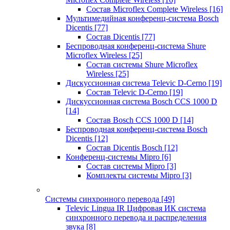
Состав Microflex Complete Wireless
[16]
Мультимедийная конференц-система Bosch
Dicentis
[77]
Состав Dicentis
[77]
Беспроводная конференц-система Shure
Microflex Wireless
[25]
Состав системы Shure Microflex
Wireless
[25]
Дискуссионная система Televic D-Cerno
[19]
Состав Televic D-Cerno
[19]
Дискуссионная система Bosch CCS 1000 D
[14]
Состав Bosch CCS 1000 D
[14]
Беспроводная конференц-система Bosch
Dicentis
[12]
Состав Dicentis Bosch
[12]
Конференц-системы Mipro
[6]
Состав системы Mipro
[3]
Комплекты системы Mipro
[3]
Системы синхронного перевода
[49]
Televic Lingua IR Цифровая ИК система
синхронного перевода и распределения
звука
[8]