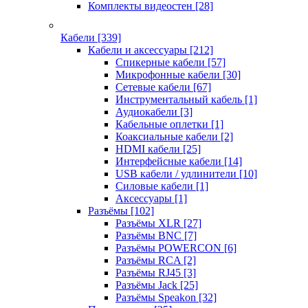
Комплекты видеостен
[28]
Кабели
[339]
Кабели и аксессуары
[212]
Спикерные кабели
[57]
Микрофонные кабели
[30]
Сетевые кабели
[67]
Инструментальный кабель
[1]
Аудиокабели
[3]
Кабельные оплетки
[1]
Коаксиальные кабели
[2]
HDMI кабели
[25]
Интерфейсные кабели
[14]
USB кабели / удлинители
[10]
Силовые кабели
[1]
Аксессуары
[1]
Разъёмы
[102]
Разъёмы XLR
[27]
Разъёмы BNC
[7]
Разъёмы POWERCON
[6]
Разъёмы RCA
[2]
Разъёмы RJ45
[3]
Разъёмы Jack
[25]
Разъёмы Speakon
[32]