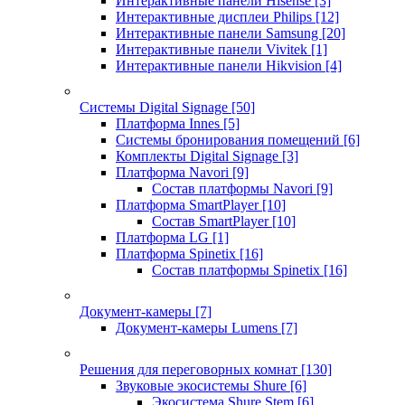
Интерактивные панели Hisense
[3]
Интерактивные дисплеи Philips
[12]
Интерактивные панели Samsung
[20]
Интерактивные панели Vivitek
[1]
Интерактивные панели Hikvision
[4]
Системы Digital Signage
[50]
Платформа Innes
[5]
Системы бронирования помещений
[6]
Комплекты Digital Signage
[3]
Платформа Navori
[9]
Состав платформы Navori
[9]
Платформа SmartPlayer
[10]
Состав SmartPlayer
[10]
Платформа LG
[1]
Платформа Spinetix
[16]
Состав платформы Spinetix
[16]
Документ-камеры
[7]
Документ-камеры Lumens
[7]
Решения для переговорных комнат
[130]
Звуковые экосистемы Shure
[6]
Экосистема Shure Stem
[6]