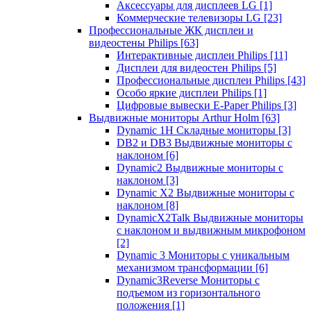
Аксессуары для дисплеев LG
[1]
Коммерческие телевизоры LG
[23]
Профессиональные ЖК дисплеи и
видеостены Philips
[63]
Интерактивные дисплеи Philips
[11]
Дисплеи для видеостен Philips
[5]
Профессиональные дисплеи Philips
[43]
Особо яркие дисплеи Philips
[1]
Цифровые вывески E-Paper Philips
[3]
Выдвижные мониторы Arthur Holm
[63]
Dynamic 1Н Складные мониторы
[3]
DB2 и DB3 Выдвижные мониторы с
наклоном
[6]
Dynamic2 Выдвижные мониторы с
наклоном
[3]
Dynamic X2 Выдвижные мониторы с
наклоном
[8]
DynamicX2Talk Выдвижные мониторы
с наклоном и выдвижным микрофоном
[2]
Dynamic 3 Мониторы с уникальным
механизмом трансформации
[6]
Dynamic3Reverse Мониторы с
подъемом из горизонтального
положения
[1]