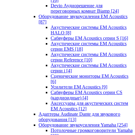
[16]
Devio Аудиорешение для
переговорных комнат Biamp
[24]
Оборудование звукоусиления EM Acoustics
[87]
Акустические системы EM Acoustics
HALO
[8]
Сабвуферы EM Acoustics серии S
[16]
Акустические системы EM Acoustics
серии EMS
[18]
Акустические системы EM Acoustics
серии Reference
[10]
Акустические системы EM Acoustics
серии i
[4]
Сценические мониторы EM Acoustics
[6]
Усилители EM Acoustics
[9]
Сабвуферы EM Acoustics серии CS
(кардиоидные)
[4]
Аксессуары для акустических систем
EM Acoustics
[12]
Адаптеры Audinate Dante для звукового
оборудования
[13]
Оборудование звукоусиления Yamaha
[254]
Потолочные громкоговорители Yamaha