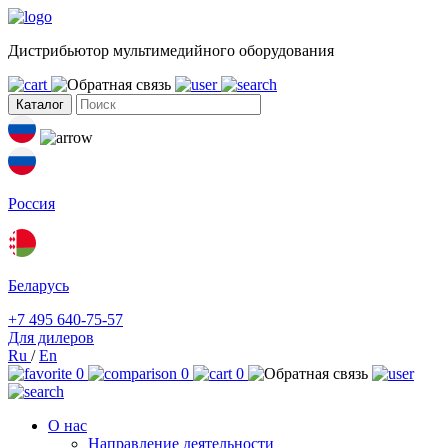
Дистрибьютор мультимедийного оборудования
Каталог
Россия
Беларусь
+7 495 640-75-57
Для дилеров
Ru
/
En
0
0
0
О нас
Направление деятельности