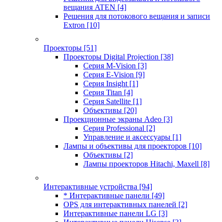
вещания ATEN
[4]
Решения для потокового вещания и записи
Extron
[10]
Проекторы
[51]
Проекторы Digital Projection
[38]
Серия M-Vision
[3]
Серия E-Vision
[9]
Серия Insight
[1]
Серия Titan
[4]
Серия Satellite
[1]
Объективы
[20]
Проекционные экраны Adeo
[3]
Серия Professional
[2]
Управление и аксессуары
[1]
Лампы и объективы для проекторов
[10]
Объективы
[2]
Лампы проекторов Hitachi, Maxell
[8]
Интерактивные устройства
[94]
* Интерактивные панели
[49]
OPS для интерактивных панелей
[2]
Интерактивные панели LG
[3]