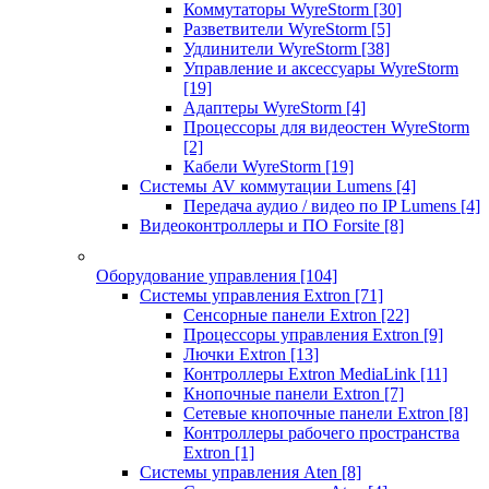
Коммутаторы WyreStorm
[30]
Разветвители WyreStorm
[5]
Удлинители WyreStorm
[38]
Управление и аксессуары WyreStorm
[19]
Адаптеры WyreStorm
[4]
Процессоры для видеостен WyreStorm
[2]
Кабели WyreStorm
[19]
Системы AV коммутации Lumens
[4]
Передача аудио / видео по IP Lumens
[4]
Видеоконтроллеры и ПО Forsite
[8]
Оборудование управления
[104]
Системы управления Extron
[71]
Сенсорные панели Extron
[22]
Процессоры управления Extron
[9]
Лючки Extron
[13]
Контроллеры Extron MediaLink
[11]
Кнопочные панели Extron
[7]
Сетевые кнопочные панели Extron
[8]
Контроллеры рабочего пространства
Extron
[1]
Системы управления Aten
[8]