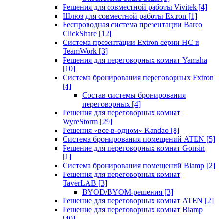
Решения для совместной работы Vivitek
[4]
Шлюз для совместной работы Extron
[1]
Беспроводная система презентации Barco
ClickShare
[12]
Система презентации Extron серии HC и
TeamWork
[3]
Решения для переговорных комнат Yamaha
[10]
Система бронирования переговорных Extron
[4]
Состав системы бронирования
переговорных
[4]
Решения для переговорных комнат
WyreStorm
[29]
Решения «все-в-одном» Kandao
[8]
Система бронирования помещений ATEN
[5]
Решение для переговорных комнат Gonsin
[1]
Система бронирования помещений Biamp
[2]
Решения для переговорных комнат
TaverLAB
[3]
BYOD/BYOM-решения
[3]
Решение для переговорных комнат ATEN
[2]
Решение для переговорных комнат Biamp
[40]