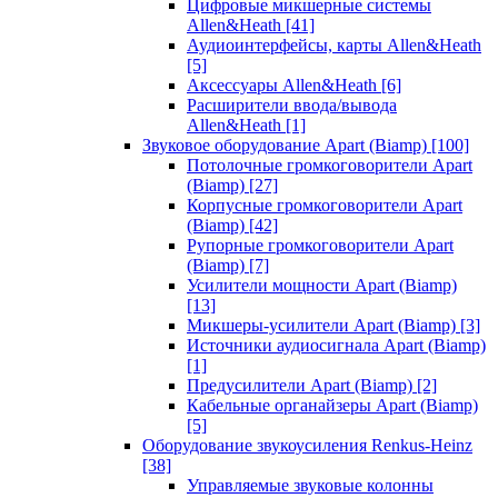
Цифровые микшерные системы
Allen&Heath
[41]
Аудиоинтерфейсы, карты Allen&Heath
[5]
Аксессуары Allen&Heath
[6]
Расширители ввода/вывода
Allen&Heath
[1]
Звуковое оборудование Apart (Biamp)
[100]
Потолочные громкоговорители Apart
(Biamp)
[27]
Корпусные громкоговорители Apart
(Biamp)
[42]
Рупорные громкоговорители Apart
(Biamp)
[7]
Усилители мощности Apart (Biamp)
[13]
Микшеры-усилители Apart (Biamp)
[3]
Источники аудиосигнала Apart (Biamp)
[1]
Предусилители Apart (Biamp)
[2]
Кабельные органайзеры Apart (Biamp)
[5]
Оборудование звукоусиления Renkus-Heinz
[38]
Управляемые звуковые колонны