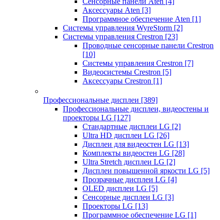
Сенсорные панели Aten
[4]
Аксессуары Aten
[3]
Программное обеспечение Aten
[1]
Системы управления WyreStorm
[2]
Системы управления Crestron
[23]
Проводные сенсорные панели Crestron
[10]
Системы управления Crestron
[7]
Видеосистемы Crestron
[5]
Аксессуары Crestron
[1]
Профессиональные дисплеи
[389]
Профессиональные дисплеи, видеостены и
проекторы LG
[127]
Стандартные дисплеи LG
[2]
Ultra HD дисплеи LG
[26]
Дисплеи для видеостен LG
[13]
Комплекты видеостен LG
[28]
Ultra Stretch дисплеи LG
[2]
Дисплеи повышенной яркости LG
[5]
Прозрачные дисплеи LG
[4]
OLED дисплеи LG
[5]
Сенсорные дисплеи LG
[3]
Проекторы LG
[13]
Программное обеспечение LG
[1]