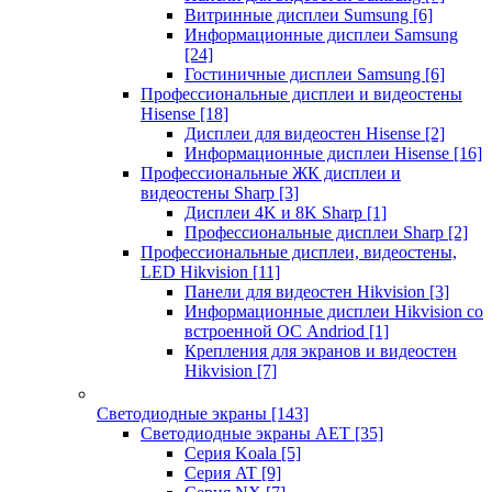
Витринные дисплеи Sumsung
[6]
Информационные дисплеи Samsung
[24]
Гостиничные дисплеи Samsung
[6]
Профессиональные дисплеи и видеостены
Hisense
[18]
Дисплеи для видеостен Hisense
[2]
Информационные дисплеи Hisense
[16]
Профессиональные ЖК дисплеи и
видеостены Sharp
[3]
Дисплеи 4K и 8K Sharp
[1]
Профессиональные дисплеи Sharp
[2]
Профессиональные дисплеи, видеостены,
LED Hikvision
[11]
Панели для видеостен Hikvision
[3]
Информационные дисплеи Hikvision со
встроенной ОС Andriod
[1]
Крепления для экранов и видеостен
Hikvision
[7]
Светодиодные экраны
[143]
Светодиодные экраны AET
[35]
Cерия Koala
[5]
Серия AT
[9]