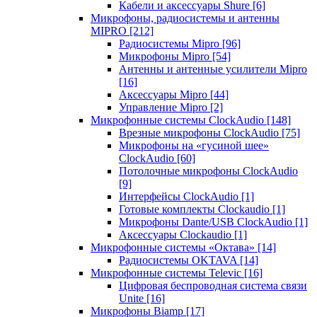
Кабели и аксессуары Shure
[6]
Микрофоны, радиосистемы и антенны
MIPRO
[212]
Радиосистемы Mipro
[96]
Микрофоны Mipro
[54]
Антенны и антенные усилители Mipro
[16]
Аксессуары Mipro
[44]
Управление Mipro
[2]
Микрофонные системы ClockAudio
[148]
Врезные микрофоны ClockAudio
[75]
Микрофоны на «гусиной шее»
ClockAudio
[60]
Потолочные микрофоны ClockAudio
[9]
Интерфейсы ClockAudio
[1]
Готовые комплекты Clockaudio
[1]
Микрофоны Dante/USB ClockAudio
[1]
Аксессуары Clockaudio
[1]
Микрофонные системы «Октава»
[14]
Радиосистемы OKTAVA
[14]
Микрофонные системы Televic
[16]
Цифровая беспроводная система связи
Unite
[16]
Микрофоны Biamp
[17]