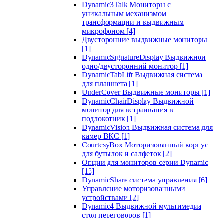
Dynamic3Talk Мониторы с
уникальным механизмом
трансформации и выдвижным
микрофоном
[4]
Двусторонние выдвижные мониторы
[1]
DynamicSignatureDisplay Выдвижной
одно/двусторонний монитор
[1]
DynamicTabLift Выдвижная система
для планшета
[1]
UnderCover Выдвижные мониторы
[1]
DynamicChairDisplay Выдвижной
монитор для встраивания в
подлокотник
[1]
DynamicVision Выдвижная система для
камер ВКС
[1]
CourtesyBox Моторизованный корпус
для бутылок и салфеток
[2]
Опции для мониторов серии Dynamic
[13]
DynamicShare система управления
[6]
Управление моторизованными
устройствами
[2]
Dynamic4 Выдвижной мультимедиа
стол переговоров
[1]