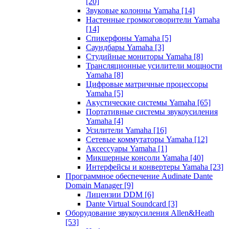
[20]
Звуковые колонны Yamaha
[14]
Настенные громкоговорители Yamaha
[14]
Спикерфоны Yamaha
[5]
Саундбары Yamaha
[3]
Студийные мониторы Yamaha
[8]
Трансляционные усилители мощности
Yamaha
[8]
Цифровые матричные процессоры
Yamaha
[5]
Акустические системы Yamaha
[65]
Портативные системы звукоусиления
Yamaha
[4]
Усилители Yamaha
[16]
Сетевые коммутаторы Yamaha
[12]
Аксессуары Yamaha
[1]
Микшерные консоли Yamaha
[40]
Интерфейсы и конвертеры Yamaha
[23]
Программное обеспечение Audinate Dante
Domain Manager
[9]
Лицензии DDM
[6]
Dante Virtual Soundcard
[3]
Оборудование звукоусиления Allen&Heath
[53]