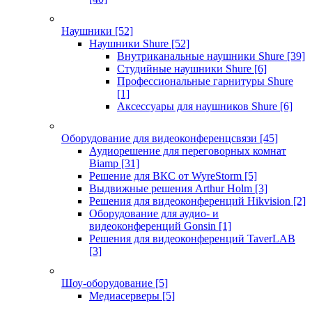
Наушники
[52]
Наушники Shure
[52]
Внутриканальные наушники Shure
[39]
Студийные наушники Shure
[6]
Профессиональные гарнитуры Shure
[1]
Аксессуары для наушников Shure
[6]
Оборудование для видеоконференцсвязи
[45]
Аудиорешение для переговорных комнат
Biamp
[31]
Решение для ВКС от WyreStorm
[5]
Выдвижные решения Arthur Holm
[3]
Решения для видеоконференций Hikvision
[2]
Оборудование для аудио- и
видеоконференций Gonsin
[1]
Решения для видеоконференций TaverLAB
[3]
Шоу-оборудование
[5]
Медиасерверы
[5]