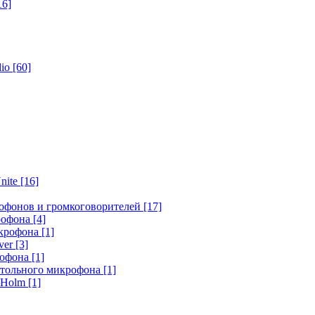
16]
dio
[60]
nite
[16]
офонов и громкоговорителей
[17]
крофона
[4]
икрофона
[1]
ver
[3]
рофона
[1]
стольного микрофона
[1]
r Holm
[1]