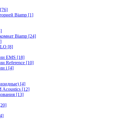
[76]
иторией Biamp
[1]
]
 комнат Biamp
[24]
]
HALO
[8]
ерии EMS
[18]
ии Reference
[10]
ии i
[4]
диоидные)
[4]
 Acoustics
[12]
удования
[13]
[20]
4]