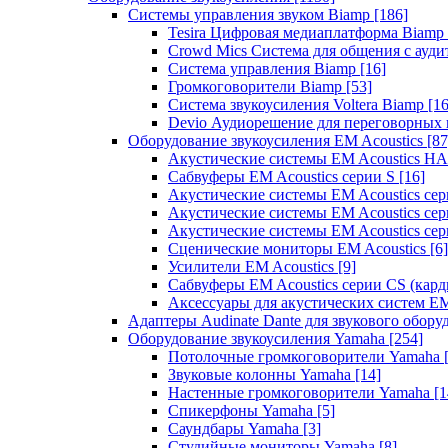
Системы управления звуком Biamp
[186]
Tesira Цифровая медиаплатформа Biamp
Crowd Mics Система для общения с ауд
Система управления Biamp
[16]
Громкоговорители Biamp
[53]
Система звукоусиления Voltera Biamp
[16
Devio Аудиорешение для переговорных
Оборудование звукоусиления EM Acoustics
[87
Акустические системы EM Acoustics 
Сабвуферы EM Acoustics серии S
[16]
Акустические системы EM Acoustics с
Акустические системы EM Acoustics сер
Акустические системы EM Acoustics сер
Сценические мониторы EM Acoustics
[6]
Усилители EM Acoustics
[9]
Сабвуферы EM Acoustics серии CS (кар
Аксессуары для акустических систем EM
Адаптеры Audinate Dante для звукового обор
Оборудование звукоусиления Yamaha
[254]
Потолочные громкоговорители Yamaha
Звуковые колонны Yamaha
[14]
Настенные громкоговорители Yamaha
[1
Спикерфоны Yamaha
[5]
Саундбары Yamaha
[3]
Студийные мониторы Yamaha
[8]