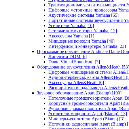
Трансляционные усилители мощности 
Цифровые матричные процессоры Yam
Акустические системы Yamaha
[65]
Портативные системы звукоусиления Y
Усилители Yamaha
[16]
Сетевые коммутаторы Yamaha
[12]
Аксессуары Yamaha
[1]
Микшерные консоли Yamaha
[40]
Интерфейсы и конвертеры Yamaha
[23]
Программное обеспечение Audinate Dante Do
Лицензии DDM
[6]
Dante Virtual Soundcard
[3]
Оборудование звукоусиления Allen&Heath
[53
Цифровые микшерные системы Allen&
Аудиоинтерфейсы, карты Allen&Heath
[
Аксессуары Allen&Heath
[6]
Расширители ввода/вывода Allen&Heat
Звуковое оборудование Apart (Biamp)
[100]
Потолочные громкоговорители Apart (B
Корпусные громкоговорители Apart (Bi
Рупорные громкоговорители Apart (Bia
Усилители мощности Apart (Biamp)
[13]
Микшеры-усилители Apart (Biamp)
[3]
Источники аудиосигнала Apart (Biamp)
[