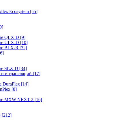
flex Ecosystem
[55]
9]
ure QLX-D
[9]
ure ULX-D
[10]
ure BLX-R
[32]
6]
ure SLX-D
[34]
иси и трансляций
[17]
e DuraPlex
[14]
nPlex
[8]
hure MXW NEXT 2
[16]
O
[212]