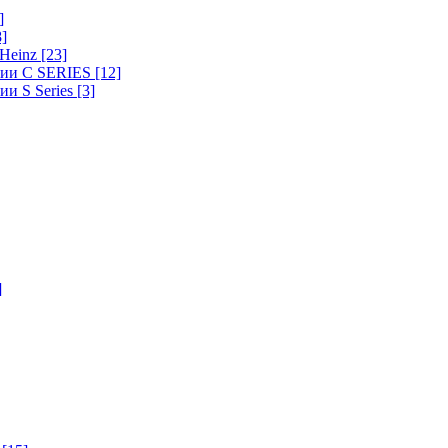
]
8]
-Heinz
[23]
ерии C SERIES
[12]
ии S Series
[3]
]