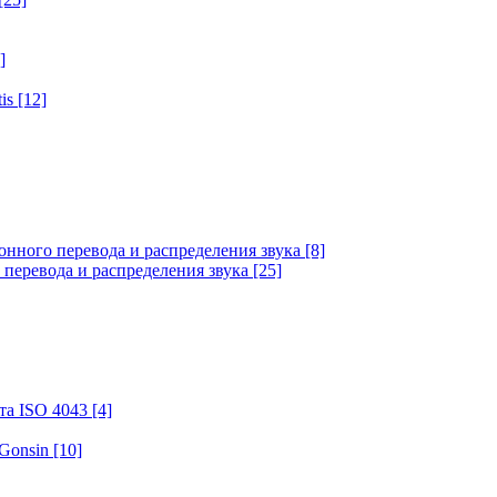
]
tis
[12]
онного перевода и распределения звука
[8]
 перевода и распределения звука
[25]
та ISO 4043
[4]
 Gonsin
[10]