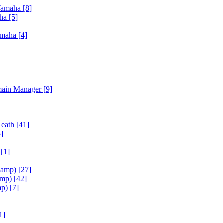
Yamaha
[8]
aha
[5]
amaha
[4]
main Manager
[9]
]
Heath
[41]
5]
h
[1]
iamp)
[27]
amp)
[42]
mp)
[7]
1]