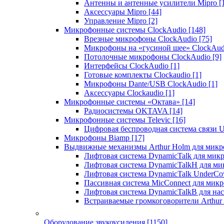
Антенны и антенные усилители Mipro
[
Аксессуары Mipro
[44]
Управление Mipro
[2]
Микрофонные системы ClockAudio
[148]
Врезные микрофоны ClockAudio
[75]
Микрофоны на «гусиной шее» ClockAu
Потолочные микрофоны ClockAudio
[9]
Интерфейсы ClockAudio
[1]
Готовые комплекты Clockaudio
[1]
Микрофоны Dante/USB ClockAudio
[1]
Аксессуары Clockaudio
[1]
Микрофонные системы «Октава»
[14]
Радиосистемы OKTAVA
[14]
Микрофонные системы Televic
[16]
Цифровая беспроводная система связи U
Микрофоны Biamp
[17]
Выдвижные механизмы Arthur Holm для микр
Лифтовая система DynamicTalk для ми
Лифтовая система DynamicTalkH для м
Лифтовая система DynamicTalk UnderCo
Пассивная система MicConnect для мик
Лифтовая система DynamicTalkB для на
Встраиваемые громкоговорители Arthu
Оборудование звукоусиления
[1150]