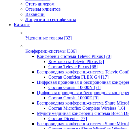
Стать дилером
Отзывы клиентов
Вакансии
Лицензии и сертификаты
Каталог
Уцененные товары
[32]
Конференц-системы
[336]
Конференц-система Televic Plixus
[70]
Комплекты Televic Plixus
[2]
Состав Televic Plixus
[68]
Беспроводная конференц-система Televic Con
Состав Confidea FLEX G4
[17]
Цифровая проводная и беспроводная конфере
Состав Gonsin 10000N
[71]
Цифровая проводная и беспроводная конфере
Состав Gonsin 10000E
[9]
Беспроводная конференц-система Shure Microfl
Состав Microflex Complete Wireless
[16]
Мультимедийная конференц-система Bosch Dic
Состав Dicentis
[77]
Беспроводная конференц-система Shure Microfl
Состав системы Shure Microflex Wireless