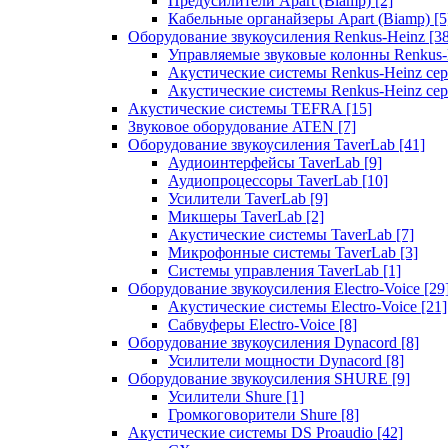
Предусилители Apart (Biamp)
[2]
Кабельные органайзеры Apart (Biamp)
[5
Оборудование звукоусиления Renkus-Heinz
[3
Управляемые звуковые колонны Renkus
Акустические системы Renkus-Heinz с
Акустические системы Renkus-Heinz сер
Акустические системы TEFRA
[15]
Звуковое оборудование ATEN
[7]
Оборудование звукоусиления TaverLab
[41]
Аудиоинтерфейсы TaverLab
[9]
Аудиопроцессоры TaverLab
[10]
Усилители TaverLab
[9]
Микшеры TaverLab
[2]
Акустические системы TaverLab
[7]
Микрофонные системы TaverLab
[3]
Системы управления TaverLab
[1]
Оборудование звукоусиления Electro-Voice
[29
Акустические системы Electro-Voice
[21]
Сабвуферы Electro-Voice
[8]
Оборудование звукоусиления Dynacord
[8]
Усилители мощности Dynacord
[8]
Оборудование звукоусиления SHURE
[9]
Усилители Shure
[1]
Громкоговорители Shure
[8]
Акустические системы DS Proaudio
[42]