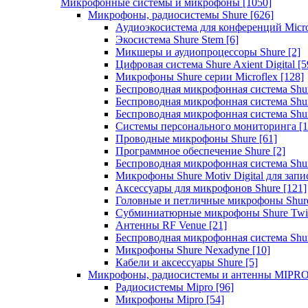
Микрофонные системы и микрофоны
[1050]
Микрофоны, радиосистемы Shure
[626]
Аудиоэкосистема для конференций Micro
Экосистема Shure Stem
[6]
Микшеры и аудиопроцессоры Shure
[2]
Цифровая система Shure Axient Digital
[5
Микрофоны Shure серии Microflex
[128]
Беспроводная микрофонная система Sh
Беспроводная микрофонная система Sh
Беспроводная микрофонная система Sh
Системы персонального мониторинга
[1
Проводные микрофоны Shure
[61]
Программное обеспечение Shure
[2]
Беспроводная микрофонная система Sh
Микрофоны Shure Motiv Digital для зап
Аксессуары для микрофонов Shure
[121]
Головные и петличные микрофоны Shur
Субминиатюрные микрофоны Shure Twi
Антенны RF Venue
[21]
Беспроводная микрофонная система S
Микрофоны Shure Nexadyne
[10]
Кабели и аксессуары Shure
[5]
Микрофоны, радиосистемы и антенны MIPR
Радиосистемы Mipro
[96]
Микрофоны Mipro
[54]