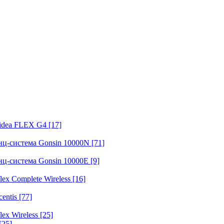
fidea FLEX G4
[17]
нц-система Gonsin 10000N
[71]
нц-система Gonsin 10000E
[9]
ex Complete Wireless
[16]
entis
[77]
ex Wireless
[25]
[25]