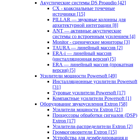
Акустические системы DS Proaudio
[42]
CX - коаксиальные точечные
источники
[15]
PILLAR — звуковые колонны для
архитектурной интеграции
[8]
ANT — активные акустические
системы со встроенным усилением
[4]
Monitor - сценические мониторы
[3]
TAURA — линейный массив
[2]
ERA-i — линейный массив
(инсталляционная версия)
[5]
ERA — линейный массив (прокатная
версия)
[5]
Усилители мощности Powersoft
[49]
Инсталляционные усилители Powersoft
[31]
Туровые усилители Powersoft
[17]
Компактные усилители Powersoft
[1]
Оборудование звукоусиления Extron
[58]
Усилители мощности Extron
[21]
Процессоры обработки сигналов (DSP)
Extron
[17]
Усилители-распределители Extron
[2]
Громкоговорители Extron
[15]
Устройства для деэмбедирования и