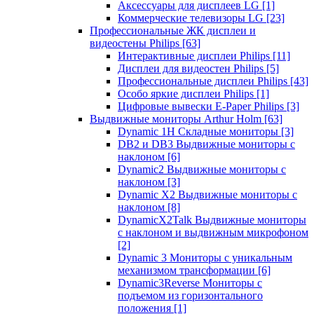
Аксессуары для дисплеев LG
[1]
Коммерческие телевизоры LG
[23]
Профессиональные ЖК дисплеи и
видеостены Philips
[63]
Интерактивные дисплеи Philips
[11]
Дисплеи для видеостен Philips
[5]
Профессиональные дисплеи Philips
[43]
Особо яркие дисплеи Philips
[1]
Цифровые вывески E-Paper Philips
[3]
Выдвижные мониторы Arthur Holm
[63]
Dynamic 1Н Складные мониторы
[3]
DB2 и DB3 Выдвижные мониторы с
наклоном
[6]
Dynamic2 Выдвижные мониторы с
наклоном
[3]
Dynamic X2 Выдвижные мониторы с
наклоном
[8]
DynamicX2Talk Выдвижные мониторы
с наклоном и выдвижным микрофоном
[2]
Dynamic 3 Мониторы с уникальным
механизмом трансформации
[6]
Dynamic3Reverse Мониторы с
подъемом из горизонтального
положения
[1]