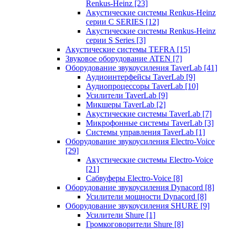
Renkus-Heinz
[23]
Акустические системы Renkus-Heinz
серии C SERIES
[12]
Акустические системы Renkus-Heinz
серии S Series
[3]
Акустические системы TEFRA
[15]
Звуковое оборудование ATEN
[7]
Оборудование звукоусиления TaverLab
[41]
Аудиоинтерфейсы TaverLab
[9]
Аудиопроцессоры TaverLab
[10]
Усилители TaverLab
[9]
Микшеры TaverLab
[2]
Акустические системы TaverLab
[7]
Микрофонные системы TaverLab
[3]
Системы управления TaverLab
[1]
Оборудование звукоусиления Electro-Voice
[29]
Акустические системы Electro-Voice
[21]
Сабвуферы Electro-Voice
[8]
Оборудование звукоусиления Dynacord
[8]
Усилители мощности Dynacord
[8]
Оборудование звукоусиления SHURE
[9]
Усилители Shure
[1]
Громкоговорители Shure
[8]