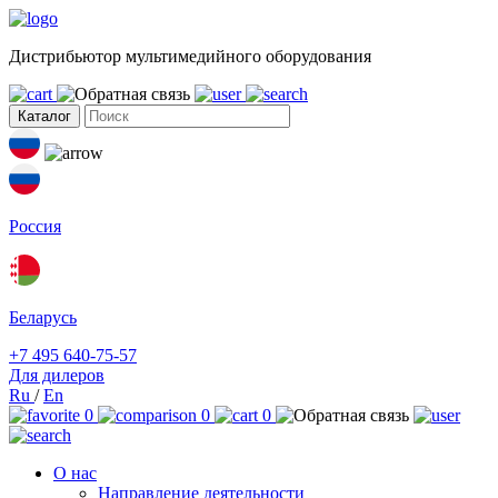
Дистрибьютор мультимедийного оборудования
Каталог
Россия
Беларусь
+7 495 640-75-57
Для дилеров
Ru
/
En
0
0
0
О нас
Направление деятельности