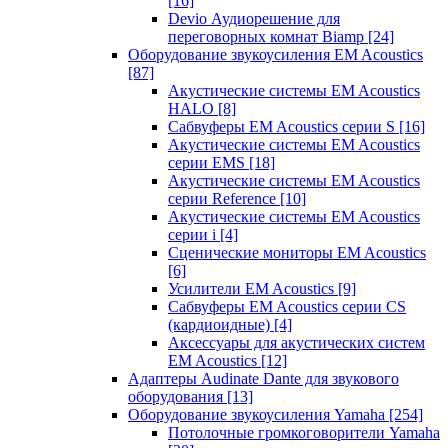
[16]
Devio Аудиорешение для
переговорных комнат Biamp
[24]
Оборудование звукоусиления EM Acoustics
[87]
Акустические системы EM Acoustics
HALO
[8]
Сабвуферы EM Acoustics серии S
[16]
Акустические системы EM Acoustics
серии EMS
[18]
Акустические системы EM Acoustics
серии Reference
[10]
Акустические системы EM Acoustics
серии i
[4]
Сценические мониторы EM Acoustics
[6]
Усилители EM Acoustics
[9]
Сабвуферы EM Acoustics серии CS
(кардиоидные)
[4]
Аксессуары для акустических систем
EM Acoustics
[12]
Адаптеры Audinate Dante для звукового
оборудования
[13]
Оборудование звукоусиления Yamaha
[254]
Потолочные громкоговорители Yamaha