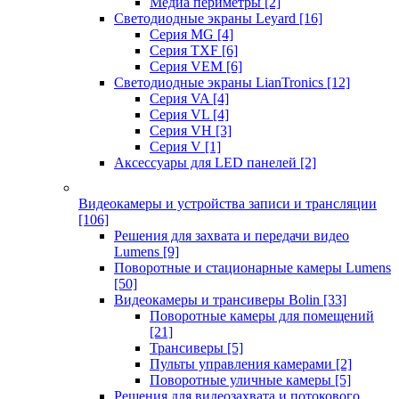
Медиа периметры
[2]
Светодиодные экраны Leyard
[16]
Серия MG
[4]
Серия TXF
[6]
Серия VEM
[6]
Светодиодные экраны LianTronics
[12]
Серия VA
[4]
Серия VL
[4]
Серия VH
[3]
Серия V
[1]
Аксессуары для LED панелей
[2]
Видеокамеры и устройства записи и трансляции
[106]
Решения для захвата и передачи видео
Lumens
[9]
Поворотные и стационарные камеры Lumens
[50]
Видеокамеры и трансиверы Bolin
[33]
Поворотные камеры для помещений
[21]
Трансиверы
[5]
Пульты управления камерами
[2]
Поворотные уличные камеры
[5]
Решения для видеозахвата и потокового