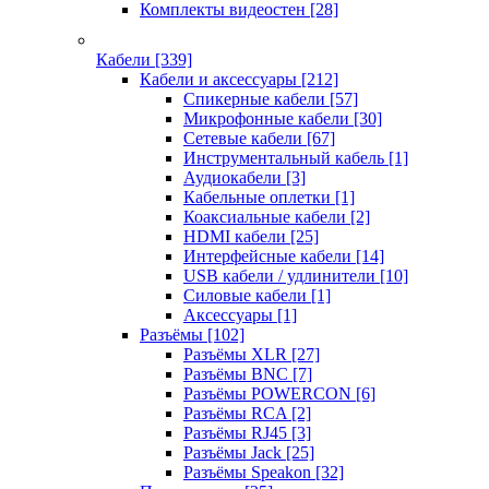
Комплекты видеостен
[28]
Кабели
[339]
Кабели и аксессуары
[212]
Спикерные кабели
[57]
Микрофонные кабели
[30]
Сетевые кабели
[67]
Инструментальный кабель
[1]
Аудиокабели
[3]
Кабельные оплетки
[1]
Коаксиальные кабели
[2]
HDMI кабели
[25]
Интерфейсные кабели
[14]
USB кабели / удлинители
[10]
Силовые кабели
[1]
Аксессуары
[1]
Разъёмы
[102]
Разъёмы XLR
[27]
Разъёмы BNC
[7]
Разъёмы POWERCON
[6]
Разъёмы RCA
[2]
Разъёмы RJ45
[3]
Разъёмы Jack
[25]
Разъёмы Speakon
[32]