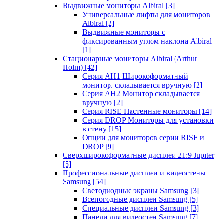
Выдвижные мониторы Albiral
[3]
Универсальные лифты для мониторов
Albiral
[2]
Выдвижные мониторы с
фиксированным углом наклона Albiral
[1]
Стационарные мониторы Albiral (Arthur
Holm)
[42]
Серия AH1 Широкоформатный
монитор, складывается вручную
[2]
Серия AH2 Монитор складывается
вручную
[2]
Серия RISE Настенные мониторы
[14]
Серия DROP Мониторы для установки
в стену
[15]
Опции для мониторов серии RISE и
DROP
[9]
Сверхширокоформатные дисплеи 21:9 Jupiter
[5]
Профессиональные дисплеи и видеостены
Samsung
[54]
Светодиодные экраны Samsung
[3]
Всепогодные дисплеи Samsung
[5]
Специальные дисплеи Samsung
[3]
Панели для видеостен Samsung
[7]