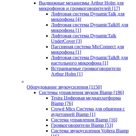
Выдвижные механизмы Arthur Holm для
микрофонов и громкоговорителей
[17]
Лифтовая система DynamicTalk для
микрофона
[4]
Лифтовая система DynamicTalkH для
микрофона
[1]
Лифтовая система DynamicTalk
UnderCover
[3]
Пассивная система MicConnect для
микрофона
[1]
Лифтовая система DynamicTalkB для
настольного микрофона
[1]
Встраиваемые громкоговорители
Arthur Holm
[1]
Оборудование звукоусиления
[1150]
Системы управления звуком Biamp
[186]
Tesira Цифровая медиаплатформа
Biamp
[76]
Crowd Mics Система для общения с
аудиторией Biamp
[1]
Система управления Biamp
[16]
Громкоговорители Biamp
[53]
Система звукоусиления Voltera Biamp