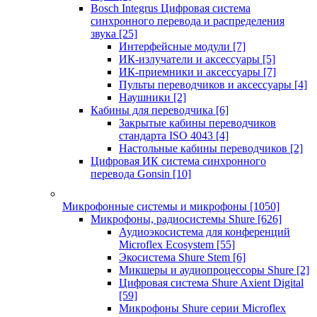
Bosch Integrus Цифровая система
синхронного перевода и распределения
звука
[25]
Интерфейсные модули
[7]
ИК-излучатели и аксессуары
[5]
ИК-приемники и аксессуары
[7]
Пульты переводчиков и аксессуары
[4]
Наушники
[2]
Кабины для переводчика
[6]
Закрытые кабины переводчиков
стандарта ISO 4043
[4]
Настольные кабины переводчиков
[2]
Цифровая ИК система синхронного
перевода Gonsin
[10]
Микрофонные системы и микрофоны
[1050]
Микрофоны, радиосистемы Shure
[626]
Аудиоэкосистема для конференций
Microflex Ecosystem
[55]
Экосистема Shure Stem
[6]
Микшеры и аудиопроцессоры Shure
[2]
Цифровая система Shure Axient Digital
[59]
Микрофоны Shure серии Microflex