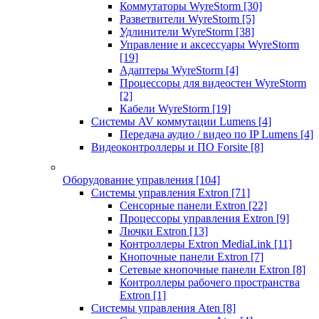
Коммутаторы WyreStorm
[30]
Разветвители WyreStorm
[5]
Удлинители WyreStorm
[38]
Управление и аксессуары WyreStorm
[19]
Адаптеры WyreStorm
[4]
Процессоры для видеостен WyreStorm
[2]
Кабели WyreStorm
[19]
Системы AV коммутации Lumens
[4]
Передача аудио / видео по IP Lumens
[4]
Видеоконтроллеры и ПО Forsite
[8]
Оборудование управления
[104]
Системы управления Extron
[71]
Сенсорные панели Extron
[22]
Процессоры управления Extron
[9]
Лючки Extron
[13]
Контроллеры Extron MediaLink
[11]
Кнопочные панели Extron
[7]
Сетевые кнопочные панели Extron
[8]
Контроллеры рабочего пространства
Extron
[1]
Системы управления Aten
[8]