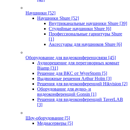
Наушники
[52]
Наушники Shure
[52]
Внутриканальные наушники Shure
[39]
Студийные наушники Shure
[6]
Профессиональные гарнитуры Shure
[1]
Аксессуары для наушников Shure
[6]
Оборудование для видеоконференцсвязи
[45]
Аудиорешение для переговорных комнат
Biamp
[31]
Решение для ВКС от WyreStorm
[5]
Выдвижные решения Arthur Holm
[3]
Решения для видеоконференций Hikvision
[2]
Оборудование для аудио- и
видеоконференций Gonsin
[1]
Решения для видеоконференций TaverLAB
[3]
Шоу-оборудование
[5]
Медиасерверы
[5]