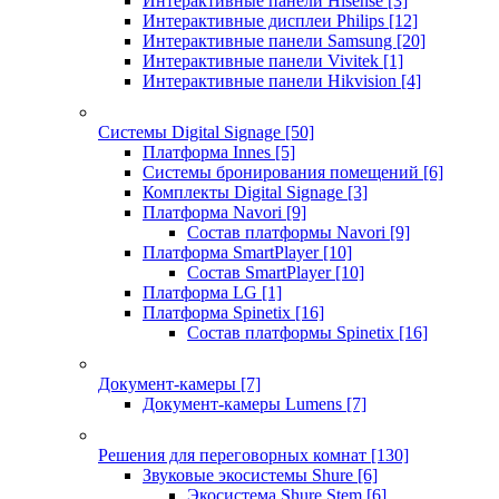
Интерактивные панели Hisense
[3]
Интерактивные дисплеи Philips
[12]
Интерактивные панели Samsung
[20]
Интерактивные панели Vivitek
[1]
Интерактивные панели Hikvision
[4]
Системы Digital Signage
[50]
Платформа Innes
[5]
Системы бронирования помещений
[6]
Комплекты Digital Signage
[3]
Платформа Navori
[9]
Состав платформы Navori
[9]
Платформа SmartPlayer
[10]
Состав SmartPlayer
[10]
Платформа LG
[1]
Платформа Spinetix
[16]
Состав платформы Spinetix
[16]
Документ-камеры
[7]
Документ-камеры Lumens
[7]
Решения для переговорных комнат
[130]
Звуковые экосистемы Shure
[6]
Экосистема Shure Stem
[6]