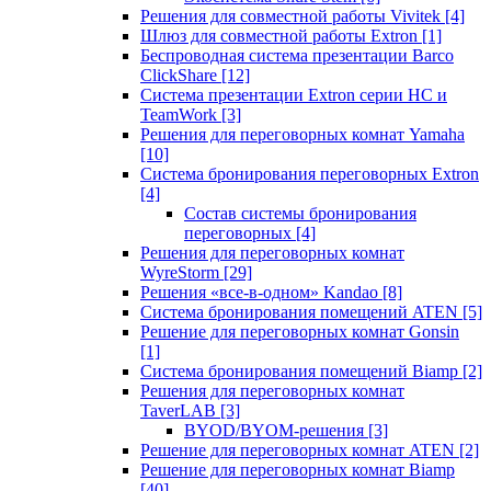
Решения для совместной работы Vivitek
[4]
Шлюз для совместной работы Extron
[1]
Беспроводная система презентации Barco
ClickShare
[12]
Система презентации Extron серии HC и
TeamWork
[3]
Решения для переговорных комнат Yamaha
[10]
Система бронирования переговорных Extron
[4]
Состав системы бронирования
переговорных
[4]
Решения для переговорных комнат
WyreStorm
[29]
Решения «все-в-одном» Kandao
[8]
Система бронирования помещений ATEN
[5]
Решение для переговорных комнат Gonsin
[1]
Система бронирования помещений Biamp
[2]
Решения для переговорных комнат
TaverLAB
[3]
BYOD/BYOM-решения
[3]
Решение для переговорных комнат ATEN
[2]
Решение для переговорных комнат Biamp
[40]