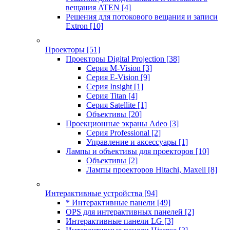
вещания ATEN
[4]
Решения для потокового вещания и записи
Extron
[10]
Проекторы
[51]
Проекторы Digital Projection
[38]
Серия M-Vision
[3]
Серия E-Vision
[9]
Серия Insight
[1]
Серия Titan
[4]
Серия Satellite
[1]
Объективы
[20]
Проекционные экраны Adeo
[3]
Серия Professional
[2]
Управление и аксессуары
[1]
Лампы и объективы для проекторов
[10]
Объективы
[2]
Лампы проекторов Hitachi, Maxell
[8]
Интерактивные устройства
[94]
* Интерактивные панели
[49]
OPS для интерактивных панелей
[2]
Интерактивные панели LG
[3]