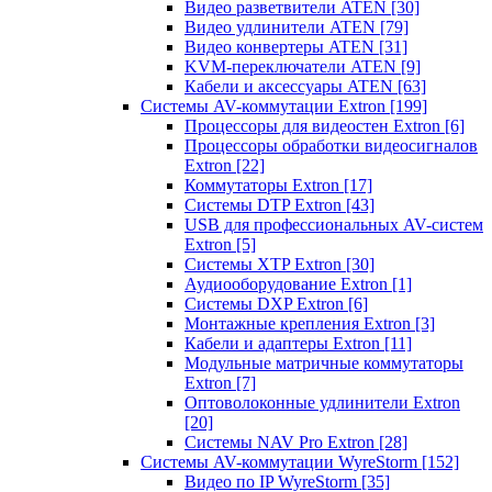
Видео разветвители ATEN
[30]
Видео удлинители ATEN
[79]
Видео конвертеры ATEN
[31]
KVM-переключатели ATEN
[9]
Кабели и аксессуары ATEN
[63]
Системы AV-коммутации Extron
[199]
Процессоры для видеостен Extron
[6]
Процессоры обработки видеосигналов
Extron
[22]
Коммутаторы Extron
[17]
Системы DTP Extron
[43]
USB для профессиональных AV-систем
Extron
[5]
Системы XTP Extron
[30]
Аудиооборудование Extron
[1]
Системы DXP Extron
[6]
Монтажные крепления Extron
[3]
Кабели и адаптеры Extron
[11]
Модульные матричные коммутаторы
Extron
[7]
Оптоволоконные удлинители Extron
[20]
Системы NAV Pro Extron
[28]
Системы AV-коммутации WyreStorm
[152]
Видео по IP WyreStorm
[35]