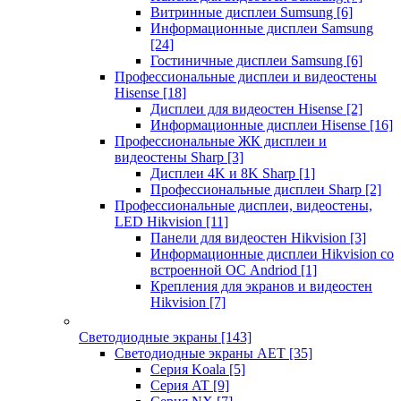
Витринные дисплеи Sumsung
[6]
Информационные дисплеи Samsung
[24]
Гостиничные дисплеи Samsung
[6]
Профессиональные дисплеи и видеостены
Hisense
[18]
Дисплеи для видеостен Hisense
[2]
Информационные дисплеи Hisense
[16]
Профессиональные ЖК дисплеи и
видеостены Sharp
[3]
Дисплеи 4K и 8K Sharp
[1]
Профессиональные дисплеи Sharp
[2]
Профессиональные дисплеи, видеостены,
LED Hikvision
[11]
Панели для видеостен Hikvision
[3]
Информационные дисплеи Hikvision со
встроенной ОС Andriod
[1]
Крепления для экранов и видеостен
Hikvision
[7]
Светодиодные экраны
[143]
Светодиодные экраны AET
[35]
Cерия Koala
[5]
Серия AT
[9]