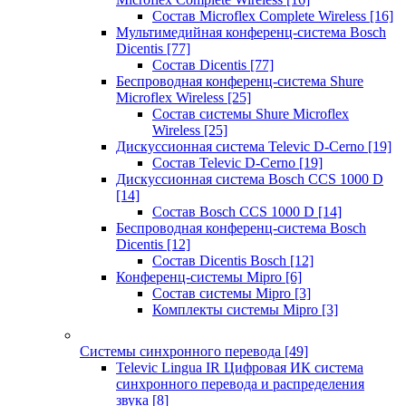
Состав Microflex Complete Wireless
[16]
Мультимедийная конференц-система Bosch
Dicentis
[77]
Состав Dicentis
[77]
Беспроводная конференц-система Shure
Microflex Wireless
[25]
Состав системы Shure Microflex
Wireless
[25]
Дискуссионная система Televic D-Cerno
[19]
Состав Televic D-Cerno
[19]
Дискуссионная система Bosch CCS 1000 D
[14]
Состав Bosch CCS 1000 D
[14]
Беспроводная конференц-система Bosch
Dicentis
[12]
Состав Dicentis Bosch
[12]
Конференц-системы Mipro
[6]
Состав системы Mipro
[3]
Комплекты системы Mipro
[3]
Системы синхронного перевода
[49]
Televic Lingua IR Цифровая ИК система
синхронного перевода и распределения
звука
[8]