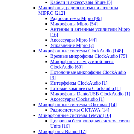
Кабели и аксессуары Shure
[5]
Микрофоны, радиосистемы и антенны
MIPRO
[212]
Радиосистемы Mipro
[96]
Микрофоны Mipro
[54]
Антенны и антенные усилители Mipro
[16]
Аксессуары Mipro
[44]
Управление Mipro
[2]
Микрофонные системы ClockAudio
[148]
Врезные микрофоны ClockAudio
[75]
Микрофоны на «гусиной шее»
ClockAudio
[60]
Потолочные микрофоны ClockAudio
[9]
Интерфейсы ClockAudio
[1]
Готовые комплекты Clockaudio
[1]
Микрофоны Dante/USB ClockAudio
[1]
Аксессуары Clockaudio
[1]
Микрофонные системы «Октава»
[14]
Радиосистемы OKTAVA
[14]
Микрофонные системы Televic
[16]
Цифровая беспроводная система связи
Unite
[16]
Микрофоны Biamp
[17]