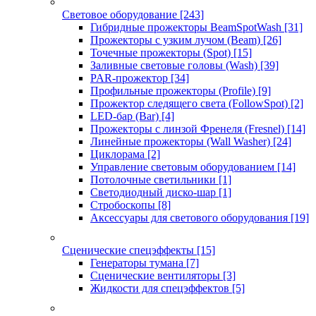
Световое оборудование
[243]
Гибридные прожекторы BeamSpotWash
[31]
Прожекторы с узким лучом (Beam)
[26]
Точечные прожекторы (Spot)
[15]
Заливные световые головы (Wash)
[39]
PAR-прожектор
[34]
Профильные прожекторы (Profile)
[9]
Прожектор следящего света (FollowSpot)
[2]
LED-бар (Bar)
[4]
Прожекторы с линзой Френеля (Fresnel)
[14]
Линейные прожекторы (Wall Washer)
[24]
Циклорама
[2]
Управление световым оборудованием
[14]
Потолочные светильники
[1]
Светодиодный диско-шар
[1]
Стробоскопы
[8]
Аксессуары для светового оборудования
[19]
Сценические спецэффекты
[15]
Генераторы тумана
[7]
Сценические вентиляторы
[3]
Жидкости для спецэффектов
[5]