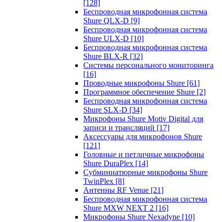
[128]
Беспроводная микрофонная система
Shure QLX-D
[9]
Беспроводная микрофонная система
Shure ULX-D
[10]
Беспроводная микрофонная система
Shure BLX-R
[32]
Системы персонального мониторинга
[16]
Проводные микрофоны Shure
[61]
Программное обеспечение Shure
[2]
Беспроводная микрофонная система
Shure SLX-D
[34]
Микрофоны Shure Motiv Digital для
записи и трансляций
[17]
Аксессуары для микрофонов Shure
[121]
Головные и петличные микрофоны
Shure DuraPlex
[14]
Субминиатюрные микрофоны Shure
TwinPlex
[8]
Антенны RF Venue
[21]
Беспроводная микрофонная система
Shure MXW NEXT 2
[16]
Микрофоны Shure Nexadyne
[10]