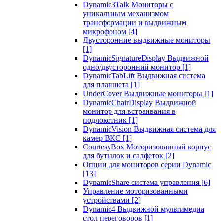
Dynamic3Talk Мониторы с
уникальным механизмом
трансформации и выдвижным
микрофоном
[4]
Двусторонние выдвижные мониторы
[1]
DynamicSignatureDisplay Выдвижной
одно/двусторонний монитор
[1]
DynamicTabLift Выдвижная система
для планшета
[1]
UnderCover Выдвижные мониторы
[1]
DynamicChairDisplay Выдвижной
монитор для встраивания в
подлокотник
[1]
DynamicVision Выдвижная система для
камер ВКС
[1]
CourtesyBox Моторизованный корпус
для бутылок и салфеток
[2]
Опции для мониторов серии Dynamic
[13]
DynamicShare система управления
[6]
Управление моторизованными
устройствами
[2]
Dynamic4 Выдвижной мультимедиа
стол переговоров
[1]