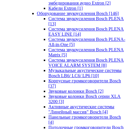
эмбедирования аудио Extron
[2]
Кабели Extron
[1]
Оборудование звукоусиления Bosch
[146]
Система звукоусиления Bosch PLENA
[13]
Система звукоусиления Bosch PLENA
EASY LINE
[14]
Система звукоусиления Bosch PLENA-
All-in-One
[5]
Система звукоусиления Bosch PLENA
Matrix
[5]
Система звукоусиления Bosch PLENA
VOICE ALARM SYSTEM
[8]
Музыкальные акустические системы
Bosch LB6/ LC6/ LP6
[10]
Корпусные громкоговорители Bosch
[37]
Звуковые колонки Bosch
[2]
Звуковые колонки Bosch серии XLA
3200
[3]
Активные акустические системы
"Линейный массив" Bosch
[4]
Панельные громкоговорители Bosch
[4]
Потолочные громкоговорители Bosch