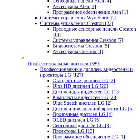
Сенсорные панели Aten
[4]
Аксессуары Aten
[3]
Программное обеспечение Aten
[1]
Системы управления WyreStorm
[2]
Системы управления Crestron
[23]
Проводные сенсорные панели Crestron
[10]
Системы управления Crestron
[7]
Видеосистемы Crestron
[5]
Аксессуары Crestron
[1]
Профессиональные дисплеи
[389]
Профессиональные дисплеи, видеостены и
проекторы LG
[127]
Стандартные дисплеи LG
[2]
Ultra HD дисплеи LG
[26]
Дисплеи для видеостен LG
[13]
Комплекты видеостен LG
[28]
Ultra Stretch дисплеи LG
[2]
Дисплеи повышенной яркости LG
[5]
Прозрачные дисплеи LG
[4]
OLED дисплеи LG
[5]
Сенсорные дисплеи LG
[3]
Проекторы LG
[13]
Программное обеспечение LG
[1]