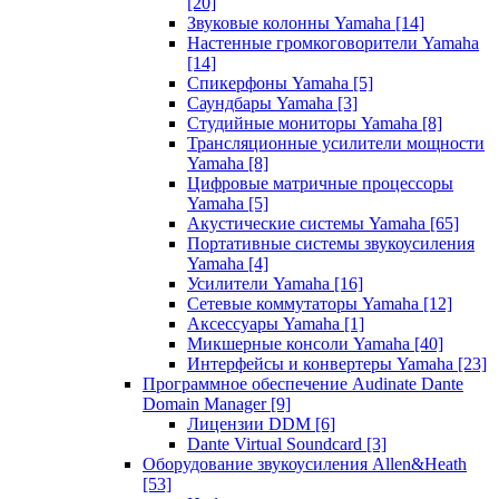
[20]
Звуковые колонны Yamaha
[14]
Настенные громкоговорители Yamaha
[14]
Спикерфоны Yamaha
[5]
Саундбары Yamaha
[3]
Студийные мониторы Yamaha
[8]
Трансляционные усилители мощности
Yamaha
[8]
Цифровые матричные процессоры
Yamaha
[5]
Акустические системы Yamaha
[65]
Портативные системы звукоусиления
Yamaha
[4]
Усилители Yamaha
[16]
Сетевые коммутаторы Yamaha
[12]
Аксессуары Yamaha
[1]
Микшерные консоли Yamaha
[40]
Интерфейсы и конвертеры Yamaha
[23]
Программное обеспечение Audinate Dante
Domain Manager
[9]
Лицензии DDM
[6]
Dante Virtual Soundcard
[3]
Оборудование звукоусиления Allen&Heath
[53]