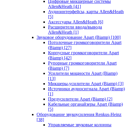
Цифровые микшерные системы
Allen&Heath
[41]
Аудиоинтерфейсы, карты Allen&Heath
[5]
Аксессуары Allen&Heath
[6]
Расширители ввода/вывода
Allen&Heath
[1]
Звуковое оборудование Apart (Biamp)
[100]
Потолочные громкоговорители Apart
(Biamp)
[27]
Корпусные громкоговорители Apart
(Biamp)
[42]
Рупорные громкоговорители Apart
(Biamp)
[7]
Усилители мощности Apart (Biamp)
[13]
Микшеры-усилители Apart (Biamp)
[3]
Источники аудиосигнала Apart (Biamp)
[1]
Предусилители Apart (Biamp)
[2]
Кабельные органайзеры Apart (Biamp)
[5]
Оборудование звукоусиления Renkus-Heinz
[38]
Управляемые звуковые колонны