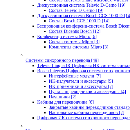
Дискуссионная система Televic D-Cerno
[19]
Состав Televic D-Cerno
[19]
Дискуссионная система Bosch CCS 1000 D
[14
Состав Bosch CCS 1000 D
[14]
Беспроводная конференц-система Bosch Dicen
Состав Dicentis Bosch
[12]
Конференц-системы Mipro
[6]
Состав системы Mipro
[3]
Комплекты системы Mipro
[3]
Системы синхронного перевода
[49]
Televic Lingua IR Цифровая ИК система синхр
Bosch Integrus Цифровая система синхронного
Интерфейсные модули
[7]
ИК-излучатели и аксессуары
[5]
ИК-приемники и аксессуары
[7]
Пульты переводчиков и аксессуары
[4]
Наушники
[2]
Кабины для переводчика
[6]
Закрытые кабины переводчиков стандар
Настольные кабины переводчиков
[2]
Цифровая ИК система синхронного перевода