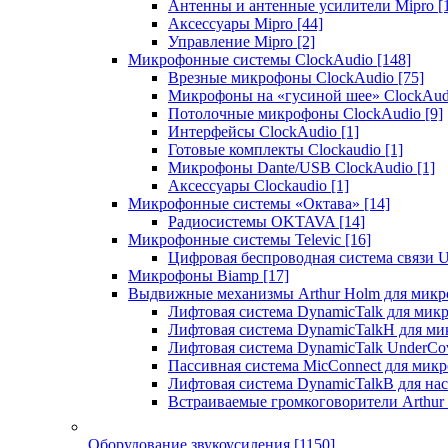
Антенны и антенные усилители Mipro
[
Аксессуары Mipro
[44]
Управление Mipro
[2]
Микрофонные системы ClockAudio
[148]
Врезные микрофоны ClockAudio
[75]
Микрофоны на «гусиной шее» ClockAu
Потолочные микрофоны ClockAudio
[9]
Интерфейсы ClockAudio
[1]
Готовые комплекты Clockaudio
[1]
Микрофоны Dante/USB ClockAudio
[1]
Аксессуары Clockaudio
[1]
Микрофонные системы «Октава»
[14]
Радиосистемы OKTAVA
[14]
Микрофонные системы Televic
[16]
Цифровая беспроводная система связи U
Микрофоны Biamp
[17]
Выдвижные механизмы Arthur Holm для микр
Лифтовая система DynamicTalk для ми
Лифтовая система DynamicTalkH для м
Лифтовая система DynamicTalk UnderCo
Пассивная система MicConnect для мик
Лифтовая система DynamicTalkB для на
Встраиваемые громкоговорители Arthu
Оборудование звукоусиления
[1150]