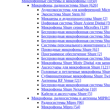
Микрофонные системы и микрофоны
[1050]
Микрофоны, радиосистемы Shure
[626]
Аудиоэкосистема для конференций Micro
Экосистема Shure Stem
[6]
Микшеры и аудиопроцессоры Shure
[2]
Цифровая система Shure Axient Digital
[5
Микрофоны Shure серии Microflex
[128]
Беспроводная микрофонная система Sh
Беспроводная микрофонная система Sh
Беспроводная микрофонная система Sh
Системы персонального мониторинга
[1
Проводные микрофоны Shure
[61]
Программное обеспечение Shure
[2]
Беспроводная микрофонная система Sh
Микрофоны Shure Motiv Digital для зап
Аксессуары для микрофонов Shure
[121]
Головные и петличные микрофоны Shur
Субминиатюрные микрофоны Shure Twi
Антенны RF Venue
[21]
Беспроводная микрофонная система S
Микрофоны Shure Nexadyne
[10]
Кабели и аксессуары Shure
[5]
Микрофоны, радиосистемы и антенны MIPR
Радиосистемы Mipro
[96]
Микрофоны Mipro
[54]