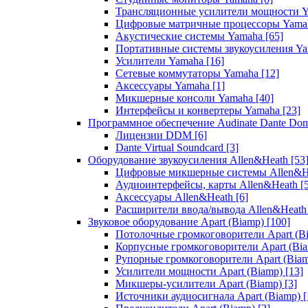
Трансляционные усилители мощности 
Цифровые матричные процессоры Yam
Акустические системы Yamaha
[65]
Портативные системы звукоусиления Y
Усилители Yamaha
[16]
Сетевые коммутаторы Yamaha
[12]
Аксессуары Yamaha
[1]
Микшерные консоли Yamaha
[40]
Интерфейсы и конвертеры Yamaha
[23]
Программное обеспечение Audinate Dante Do
Лицензии DDM
[6]
Dante Virtual Soundcard
[3]
Оборудование звукоусиления Allen&Heath
[53
Цифровые микшерные системы Allen&
Аудиоинтерфейсы, карты Allen&Heath
[
Аксессуары Allen&Heath
[6]
Расширители ввода/вывода Allen&Heat
Звуковое оборудование Apart (Biamp)
[100]
Потолочные громкоговорители Apart (B
Корпусные громкоговорители Apart (Bi
Рупорные громкоговорители Apart (Bia
Усилители мощности Apart (Biamp)
[13]
Микшеры-усилители Apart (Biamp)
[3]
Источники аудиосигнала Apart (Biamp)
[