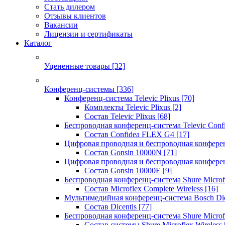
Стать дилером
Отзывы клиентов
Вакансии
Лицензии и сертификаты
Каталог
Уцененные товары
[32]
Конференц-системы
[336]
Конференц-система Televic Plixus
[70]
Комплекты Televic Plixus
[2]
Состав Televic Plixus
[68]
Беспроводная конференц-система Televic Con
Состав Confidea FLEX G4
[17]
Цифровая проводная и беспроводная конфере
Состав Gonsin 10000N
[71]
Цифровая проводная и беспроводная конфере
Состав Gonsin 10000E
[9]
Беспроводная конференц-система Shure Microfl
Состав Microflex Complete Wireless
[16]
Мультимедийная конференц-система Bosch Dic
Состав Dicentis
[77]
Беспроводная конференц-система Shure Microfl
Состав системы Shure Microflex Wireless