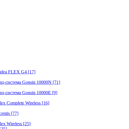
fidea FLEX G4
[17]
нц-система Gonsin 10000N
[71]
нц-система Gonsin 10000E
[9]
ex Complete Wireless
[16]
entis
[77]
ex Wireless
[25]
[25]