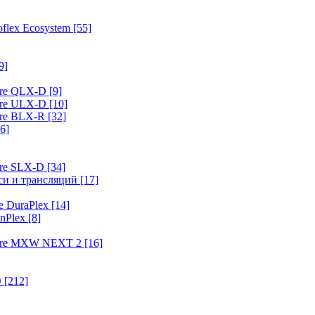
flex Ecosystem
[55]
9]
ure QLX-D
[9]
ure ULX-D
[10]
ure BLX-R
[32]
6]
ure SLX-D
[34]
иси и трансляций
[17]
e DuraPlex
[14]
nPlex
[8]
hure MXW NEXT 2
[16]
O
[212]