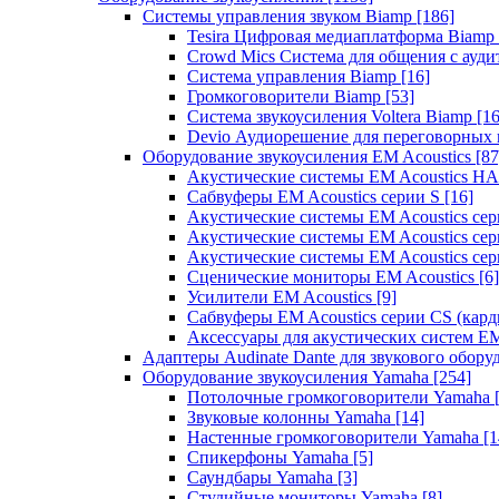
Системы управления звуком Biamp
[186]
Tesira Цифровая медиаплатформа Biamp
Crowd Mics Система для общения с ауд
Система управления Biamp
[16]
Громкоговорители Biamp
[53]
Система звукоусиления Voltera Biamp
[16
Devio Аудиорешение для переговорных
Оборудование звукоусиления EM Acoustics
[87
Акустические системы EM Acoustics 
Сабвуферы EM Acoustics серии S
[16]
Акустические системы EM Acoustics с
Акустические системы EM Acoustics сер
Акустические системы EM Acoustics сер
Сценические мониторы EM Acoustics
[6]
Усилители EM Acoustics
[9]
Сабвуферы EM Acoustics серии CS (кар
Аксессуары для акустических систем EM
Адаптеры Audinate Dante для звукового обор
Оборудование звукоусиления Yamaha
[254]
Потолочные громкоговорители Yamaha
Звуковые колонны Yamaha
[14]
Настенные громкоговорители Yamaha
[1
Спикерфоны Yamaha
[5]
Саундбары Yamaha
[3]
Студийные мониторы Yamaha
[8]