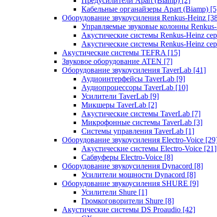
Предусилители Apart (Biamp)
[2]
Кабельные органайзеры Apart (Biamp)
[5
Оборудование звукоусиления Renkus-Heinz
[3
Управляемые звуковые колонны Renkus
Акустические системы Renkus-Heinz с
Акустические системы Renkus-Heinz сер
Акустические системы TEFRA
[15]
Звуковое оборудование ATEN
[7]
Оборудование звукоусиления TaverLab
[41]
Аудиоинтерфейсы TaverLab
[9]
Аудиопроцессоры TaverLab
[10]
Усилители TaverLab
[9]
Микшеры TaverLab
[2]
Акустические системы TaverLab
[7]
Микрофонные системы TaverLab
[3]
Системы управления TaverLab
[1]
Оборудование звукоусиления Electro-Voice
[29
Акустические системы Electro-Voice
[21]
Сабвуферы Electro-Voice
[8]
Оборудование звукоусиления Dynacord
[8]
Усилители мощности Dynacord
[8]
Оборудование звукоусиления SHURE
[9]
Усилители Shure
[1]
Громкоговорители Shure
[8]
Акустические системы DS Proaudio
[42]