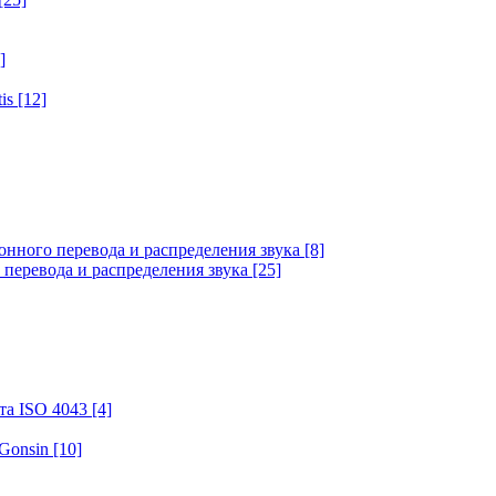
]
tis
[12]
онного перевода и распределения звука
[8]
 перевода и распределения звука
[25]
та ISO 4043
[4]
 Gonsin
[10]