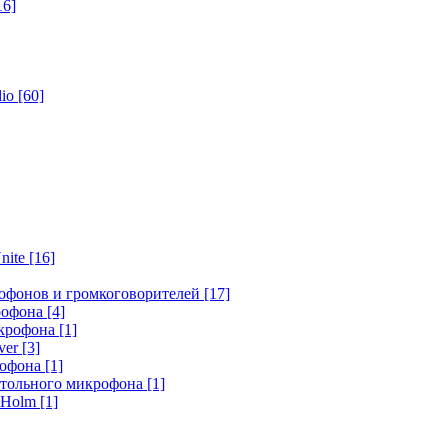
16]
dio
[60]
nite
[16]
офонов и громкоговорителей
[17]
крофона
[4]
икрофона
[1]
ver
[3]
рофона
[1]
стольного микрофона
[1]
r Holm
[1]