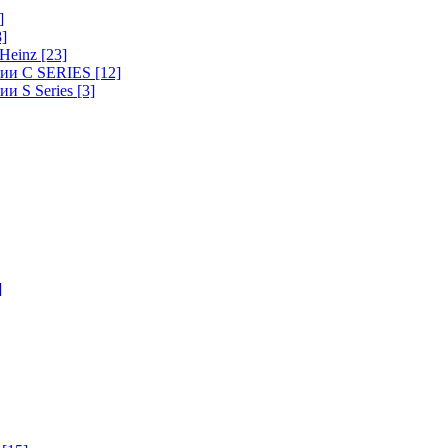
]
8]
-Heinz
[23]
ерии C SERIES
[12]
ии S Series
[3]
]