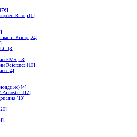
[76]
иторией Biamp
[1]
]
 комнат Biamp
[24]
]
HALO
[8]
ерии EMS
[18]
ии Reference
[10]
ии i
[4]
диоидные)
[4]
 Acoustics
[12]
удования
[13]
[20]
4]