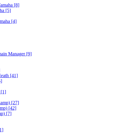
Yamaha
[8]
aha
[5]
amaha
[4]
main Manager
[9]
]
Heath
[41]
5]
h
[1]
iamp)
[27]
amp)
[42]
mp)
[7]
1]