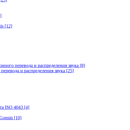
]
tis
[12]
онного перевода и распределения звука
[8]
 перевода и распределения звука
[25]
та ISO 4043
[4]
 Gonsin
[10]