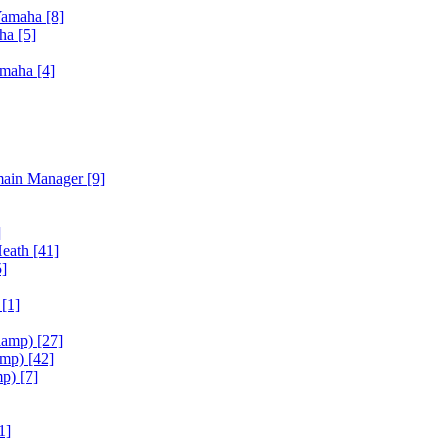
Yamaha
[8]
aha
[5]
amaha
[4]
main Manager
[9]
]
Heath
[41]
5]
h
[1]
iamp)
[27]
amp)
[42]
mp)
[7]
1]