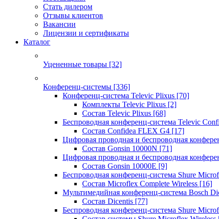
Стать дилером
Отзывы клиентов
Вакансии
Лицензии и сертификаты
Каталог
Уцененные товары
[32]
Конференц-системы
[336]
Конференц-система Televic Plixus
[70]
Комплекты Televic Plixus
[2]
Состав Televic Plixus
[68]
Беспроводная конференц-система Televic Con
Состав Confidea FLEX G4
[17]
Цифровая проводная и беспроводная конфере
Состав Gonsin 10000N
[71]
Цифровая проводная и беспроводная конфере
Состав Gonsin 10000E
[9]
Беспроводная конференц-система Shure Microfl
Состав Microflex Complete Wireless
[16]
Мультимедийная конференц-система Bosch Dic
Состав Dicentis
[77]
Беспроводная конференц-система Shure Microfl
Состав системы Shure Microflex Wireless