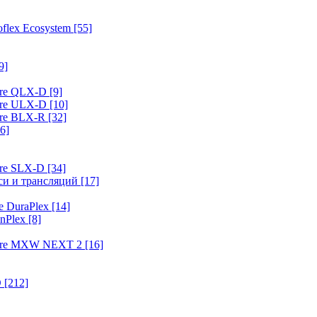
flex Ecosystem
[55]
9]
ure QLX-D
[9]
ure ULX-D
[10]
ure BLX-R
[32]
6]
ure SLX-D
[34]
иси и трансляций
[17]
e DuraPlex
[14]
nPlex
[8]
hure MXW NEXT 2
[16]
O
[212]