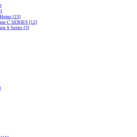
]
8]
-Heinz
[23]
ерии C SERIES
[12]
ии S Series
[3]
]