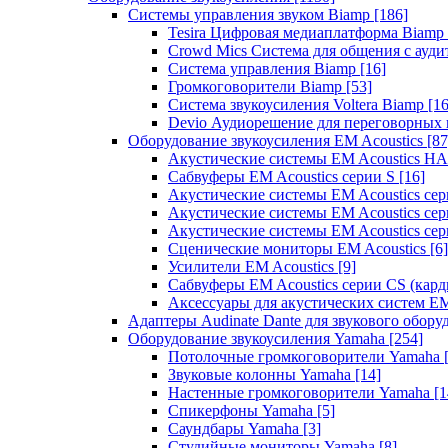
Системы управления звуком Biamp
[186]
Tesira Цифровая медиаплатформа Biamp
Crowd Mics Система для общения с ауд
Система управления Biamp
[16]
Громкоговорители Biamp
[53]
Система звукоусиления Voltera Biamp
[16
Devio Аудиорешение для переговорных
Оборудование звукоусиления EM Acoustics
[87
Акустические системы EM Acoustics 
Сабвуферы EM Acoustics серии S
[16]
Акустические системы EM Acoustics с
Акустические системы EM Acoustics сер
Акустические системы EM Acoustics сер
Сценические мониторы EM Acoustics
[6]
Усилители EM Acoustics
[9]
Сабвуферы EM Acoustics серии CS (кар
Аксессуары для акустических систем EM
Адаптеры Audinate Dante для звукового обор
Оборудование звукоусиления Yamaha
[254]
Потолочные громкоговорители Yamaha
Звуковые колонны Yamaha
[14]
Настенные громкоговорители Yamaha
[1
Спикерфоны Yamaha
[5]
Саундбары Yamaha
[3]
Студийные мониторы Yamaha
[8]