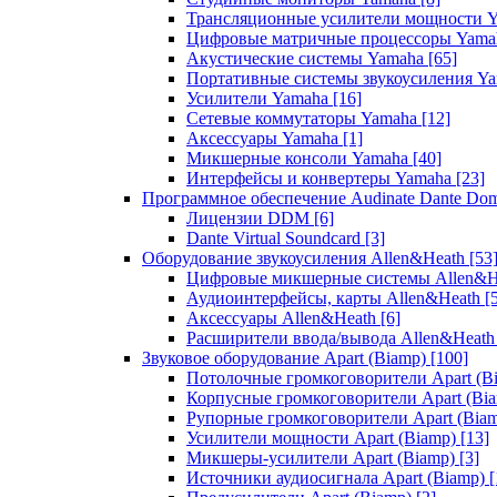
Трансляционные усилители мощности 
Цифровые матричные процессоры Yam
Акустические системы Yamaha
[65]
Портативные системы звукоусиления Y
Усилители Yamaha
[16]
Сетевые коммутаторы Yamaha
[12]
Аксессуары Yamaha
[1]
Микшерные консоли Yamaha
[40]
Интерфейсы и конвертеры Yamaha
[23]
Программное обеспечение Audinate Dante Do
Лицензии DDM
[6]
Dante Virtual Soundcard
[3]
Оборудование звукоусиления Allen&Heath
[53
Цифровые микшерные системы Allen&
Аудиоинтерфейсы, карты Allen&Heath
[
Аксессуары Allen&Heath
[6]
Расширители ввода/вывода Allen&Heat
Звуковое оборудование Apart (Biamp)
[100]
Потолочные громкоговорители Apart (B
Корпусные громкоговорители Apart (Bi
Рупорные громкоговорители Apart (Bia
Усилители мощности Apart (Biamp)
[13]
Микшеры-усилители Apart (Biamp)
[3]
Источники аудиосигнала Apart (Biamp)
[