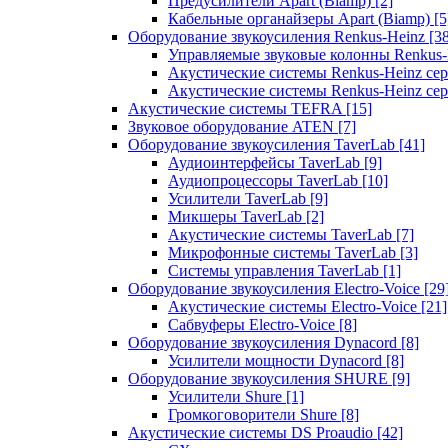
Предусилители Apart (Biamp)
[2]
Кабельные органайзеры Apart (Biamp)
[5
Оборудование звукоусиления Renkus-Heinz
[3
Управляемые звуковые колонны Renkus
Акустические системы Renkus-Heinz с
Акустические системы Renkus-Heinz сер
Акустические системы TEFRA
[15]
Звуковое оборудование ATEN
[7]
Оборудование звукоусиления TaverLab
[41]
Аудиоинтерфейсы TaverLab
[9]
Аудиопроцессоры TaverLab
[10]
Усилители TaverLab
[9]
Микшеры TaverLab
[2]
Акустические системы TaverLab
[7]
Микрофонные системы TaverLab
[3]
Системы управления TaverLab
[1]
Оборудование звукоусиления Electro-Voice
[29
Акустические системы Electro-Voice
[21]
Сабвуферы Electro-Voice
[8]
Оборудование звукоусиления Dynacord
[8]
Усилители мощности Dynacord
[8]
Оборудование звукоусиления SHURE
[9]
Усилители Shure
[1]
Громкоговорители Shure
[8]
Акустические системы DS Proaudio
[42]