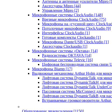
Антенны и антенные усилители Mipro
[
Аксессуары Mipro
[44]
Управление Mipro
[2]
Микрофонные системы ClockAudio
[148]
Врезные микрофоны ClockAudio
[75]
Микрофоны на «гусиной шее» ClockAu
Потолочные микрофоны ClockAudio
[9]
Интерфейсы ClockAudio
[1]
Готовые комплекты Clockaudio
[1]
Микрофоны Dante/USB ClockAudio
[1]
Аксессуары Clockaudio
[1]
Микрофонные системы «Октава»
[14]
Радиосистемы OKTAVA
[14]
Микрофонные системы Televic
[16]
Цифровая беспроводная система связи U
Микрофоны Biamp
[17]
Выдвижные механизмы Arthur Holm для микр
Лифтовая система DynamicTalk для ми
Лифтовая система DynamicTalkH для м
Лифтовая система DynamicTalk UnderCo
Пассивная система MicConnect для мик
Лифтовая система DynamicTalkB для на
Встраиваемые громкоговорители Arthu
Оборудование звукоусиления
[1150]