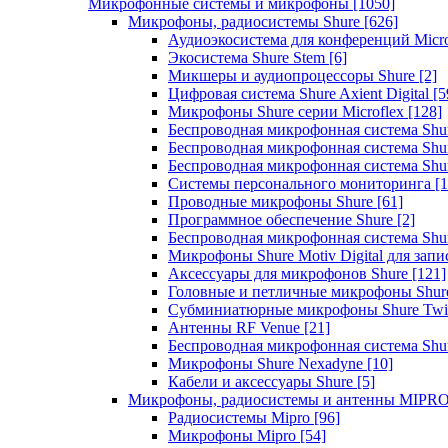
Микрофонные системы и микрофоны
[1050]
Микрофоны, радиосистемы Shure
[626]
Аудиоэкосистема для конференций Micro
Экосистема Shure Stem
[6]
Микшеры и аудиопроцессоры Shure
[2]
Цифровая система Shure Axient Digital
[5
Микрофоны Shure серии Microflex
[128]
Беспроводная микрофонная система Sh
Беспроводная микрофонная система Sh
Беспроводная микрофонная система Sh
Системы персонального мониторинга
[1
Проводные микрофоны Shure
[61]
Программное обеспечение Shure
[2]
Беспроводная микрофонная система Sh
Микрофоны Shure Motiv Digital для зап
Аксессуары для микрофонов Shure
[121]
Головные и петличные микрофоны Shur
Субминиатюрные микрофоны Shure Twi
Антенны RF Venue
[21]
Беспроводная микрофонная система S
Микрофоны Shure Nexadyne
[10]
Кабели и аксессуары Shure
[5]
Микрофоны, радиосистемы и антенны MIPR
Радиосистемы Mipro
[96]
Микрофоны Mipro
[54]