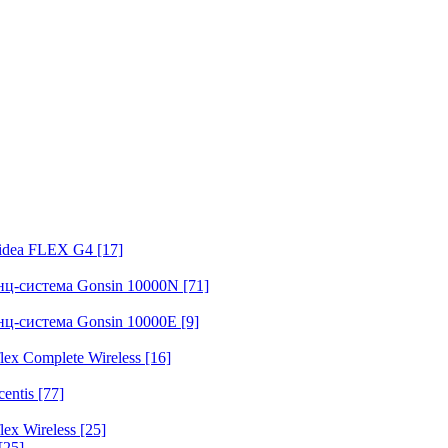
fidea FLEX G4
[17]
нц-система Gonsin 10000N
[71]
нц-система Gonsin 10000E
[9]
ex Complete Wireless
[16]
entis
[77]
ex Wireless
[25]
[25]