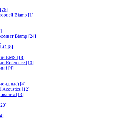
[76]
иторией Biamp
[1]
]
 комнат Biamp
[24]
]
HALO
[8]
ерии EMS
[18]
ии Reference
[10]
ии i
[4]
диоидные)
[4]
 Acoustics
[12]
удования
[13]
[20]
4]