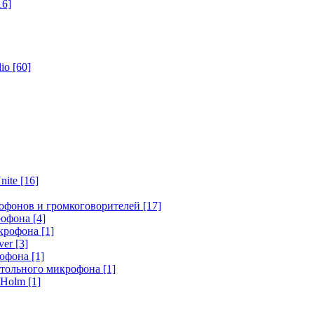
16]
dio
[60]
nite
[16]
офонов и громкоговорителей
[17]
крофона
[4]
икрофона
[1]
ver
[3]
рофона
[1]
стольного микрофона
[1]
r Holm
[1]