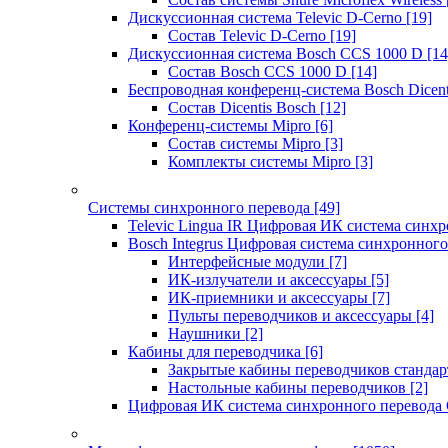
Дискуссионная система Televic D-Cerno
[19]
Состав Televic D-Cerno
[19]
Дискуссионная система Bosch CCS 1000 D
[14
Состав Bosch CCS 1000 D
[14]
Беспроводная конференц-система Bosch Dicen
Состав Dicentis Bosch
[12]
Конференц-системы Mipro
[6]
Состав системы Mipro
[3]
Комплекты системы Mipro
[3]
Системы синхронного перевода
[49]
Televic Lingua IR Цифровая ИК система синхр
Bosch Integrus Цифровая система синхронного
Интерфейсные модули
[7]
ИК-излучатели и аксессуары
[5]
ИК-приемники и аксессуары
[7]
Пульты переводчиков и аксессуары
[4]
Наушники
[2]
Кабины для переводчика
[6]
Закрытые кабины переводчиков стандар
Настольные кабины переводчиков
[2]
Цифровая ИК система синхронного перевода