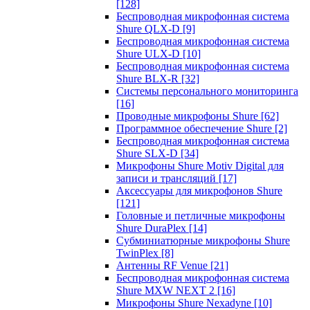
[128]
Беспроводная микрофонная система
Shure QLX-D
[9]
Беспроводная микрофонная система
Shure ULX-D
[10]
Беспроводная микрофонная система
Shure BLX-R
[32]
Системы персонального мониторинга
[16]
Проводные микрофоны Shure
[62]
Программное обеспечение Shure
[2]
Беспроводная микрофонная система
Shure SLX-D
[34]
Микрофоны Shure Motiv Digital для
записи и трансляций
[17]
Аксессуары для микрофонов Shure
[121]
Головные и петличные микрофоны
Shure DuraPlex
[14]
Субминиатюрные микрофоны Shure
TwinPlex
[8]
Антенны RF Venue
[21]
Беспроводная микрофонная система
Shure MXW NEXT 2
[16]
Микрофоны Shure Nexadyne
[10]