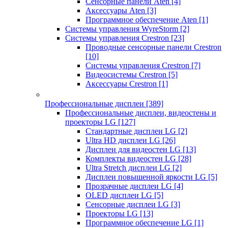
Сенсорные панели Aten
[4]
Аксессуары Aten
[3]
Программное обеспечение Aten
[1]
Системы управления WyreStorm
[2]
Системы управления Crestron
[23]
Проводные сенсорные панели Crestron
[10]
Системы управления Crestron
[7]
Видеосистемы Crestron
[5]
Аксессуары Crestron
[1]
Профессиональные дисплеи
[389]
Профессиональные дисплеи, видеостены и
проекторы LG
[127]
Стандартные дисплеи LG
[2]
Ultra HD дисплеи LG
[26]
Дисплеи для видеостен LG
[13]
Комплекты видеостен LG
[28]
Ultra Stretch дисплеи LG
[2]
Дисплеи повышенной яркости LG
[5]
Прозрачные дисплеи LG
[4]
OLED дисплеи LG
[5]
Сенсорные дисплеи LG
[3]
Проекторы LG
[13]
Программное обеспечение LG
[1]