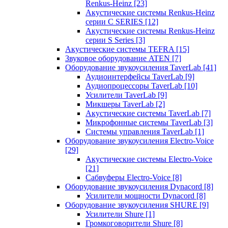
Renkus-Heinz
[23]
Акустические системы Renkus-Heinz
серии C SERIES
[12]
Акустические системы Renkus-Heinz
серии S Series
[3]
Акустические системы TEFRA
[15]
Звуковое оборудование ATEN
[7]
Оборудование звукоусиления TaverLab
[41]
Аудиоинтерфейсы TaverLab
[9]
Аудиопроцессоры TaverLab
[10]
Усилители TaverLab
[9]
Микшеры TaverLab
[2]
Акустические системы TaverLab
[7]
Микрофонные системы TaverLab
[3]
Системы управления TaverLab
[1]
Оборудование звукоусиления Electro-Voice
[29]
Акустические системы Electro-Voice
[21]
Сабвуферы Electro-Voice
[8]
Оборудование звукоусиления Dynacord
[8]
Усилители мощности Dynacord
[8]
Оборудование звукоусиления SHURE
[9]
Усилители Shure
[1]
Громкоговорители Shure
[8]