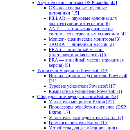
Акустические системы DS Proaudio
[42]
CX - коаксиальные точечные
источники
[15]
PILLAR — звуковые колонны для
архитектурной интеграции
[8]
ANT — активные акустические
системы со встроенным усилением
[4]
Monitor - сценические мониторы
[3]
TAURA — линейный массив
[2]
ERA-i — линейный массив
(инсталляционная версия)
[5]
ERA — линейный массив (прокатная
версия)
[5]
Усилители мощности Powersoft
[49]
Инсталляционные усилители Powersoft
[31]
Туровые усилители Powersoft
[17]
Компактные усилители Powersoft
[1]
Оборудование звукоусиления Extron
[58]
Усилители мощности Extron
[21]
Процессоры обработки сигналов (DSP)
Extron
[17]
Усилители-распределители Extron
[2]
Громкоговорители Extron
[15]
Устройства для деэмбедирования и