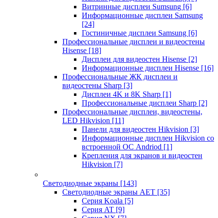
Витринные дисплеи Sumsung
[6]
Информационные дисплеи Samsung
[24]
Гостиничные дисплеи Samsung
[6]
Профессиональные дисплеи и видеостены
Hisense
[18]
Дисплеи для видеостен Hisense
[2]
Информационные дисплеи Hisense
[16]
Профессиональные ЖК дисплеи и
видеостены Sharp
[3]
Дисплеи 4K и 8K Sharp
[1]
Профессиональные дисплеи Sharp
[2]
Профессиональные дисплеи, видеостены,
LED Hikvision
[11]
Панели для видеостен Hikvision
[3]
Информационные дисплеи Hikvision со
встроенной ОС Andriod
[1]
Крепления для экранов и видеостен
Hikvision
[7]
Светодиодные экраны
[143]
Светодиодные экраны AET
[35]
Cерия Koala
[5]
Серия AT
[9]