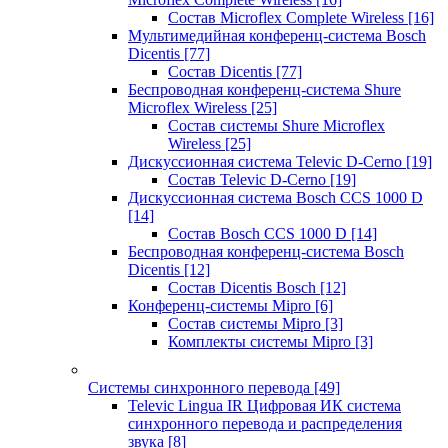
Состав Microflex Complete Wireless
[16]
Мультимедийная конференц-система Bosch
Dicentis
[77]
Состав Dicentis
[77]
Беспроводная конференц-система Shure
Microflex Wireless
[25]
Состав системы Shure Microflex
Wireless
[25]
Дискуссионная система Televic D-Cerno
[19]
Состав Televic D-Cerno
[19]
Дискуссионная система Bosch CCS 1000 D
[14]
Состав Bosch CCS 1000 D
[14]
Беспроводная конференц-система Bosch
Dicentis
[12]
Состав Dicentis Bosch
[12]
Конференц-системы Mipro
[6]
Состав системы Mipro
[3]
Комплекты системы Mipro
[3]
Системы синхронного перевода
[49]
Televic Lingua IR Цифровая ИК система
синхронного перевода и распределения
звука
[8]