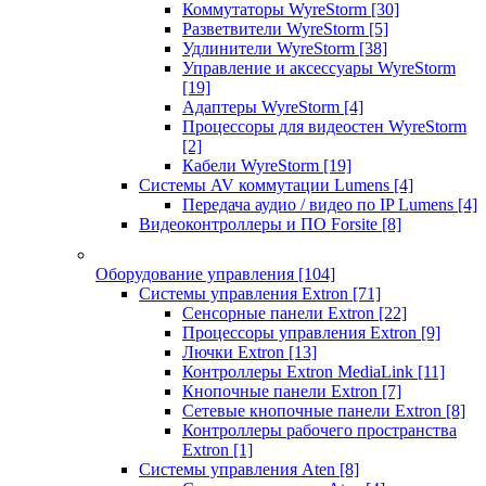
Коммутаторы WyreStorm
[30]
Разветвители WyreStorm
[5]
Удлинители WyreStorm
[38]
Управление и аксессуары WyreStorm
[19]
Адаптеры WyreStorm
[4]
Процессоры для видеостен WyreStorm
[2]
Кабели WyreStorm
[19]
Системы AV коммутации Lumens
[4]
Передача аудио / видео по IP Lumens
[4]
Видеоконтроллеры и ПО Forsite
[8]
Оборудование управления
[104]
Системы управления Extron
[71]
Сенсорные панели Extron
[22]
Процессоры управления Extron
[9]
Лючки Extron
[13]
Контроллеры Extron MediaLink
[11]
Кнопочные панели Extron
[7]
Сетевые кнопочные панели Extron
[8]
Контроллеры рабочего пространства
Extron
[1]
Системы управления Aten
[8]