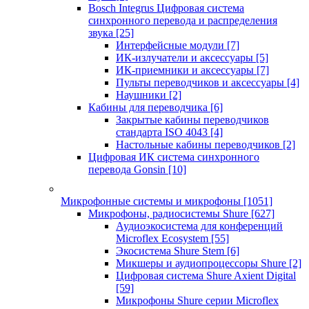
Bosch Integrus Цифровая система
синхронного перевода и распределения
звука
[25]
Интерфейсные модули
[7]
ИК-излучатели и аксессуары
[5]
ИК-приемники и аксессуары
[7]
Пульты переводчиков и аксессуары
[4]
Наушники
[2]
Кабины для переводчика
[6]
Закрытые кабины переводчиков
стандарта ISO 4043
[4]
Настольные кабины переводчиков
[2]
Цифровая ИК система синхронного
перевода Gonsin
[10]
Микрофонные системы и микрофоны
[1051]
Микрофоны, радиосистемы Shure
[627]
Аудиоэкосистема для конференций
Microflex Ecosystem
[55]
Экосистема Shure Stem
[6]
Микшеры и аудиопроцессоры Shure
[2]
Цифровая система Shure Axient Digital
[59]
Микрофоны Shure серии Microflex