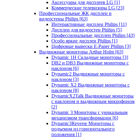
Аксессуары для дисплеев LG
[1]
Коммерческие телевизоры LG
[23]
Профессиональные ЖК дисплеи и
видеостены Philips
[63]
Интерактивные дисплеи Philips
[11]
Дисплеи для видеостен Philips
[5]
Профессиональные дисплеи Philips
[43]
Особо яркие дисплеи Philips
[1]
Цифровые вывески E-Paper Philips
[3]
Выдвижные мониторы Arthur Holm
[63]
Dynamic 1Н Складные мониторы
[3]
DB2 и DB3 Выдвижные мониторы с
наклоном
[6]
Dynamic2 Выдвижные мониторы с
наклоном
[3]
Dynamic X2 Выдвижные мониторы с
наклоном
[8]
DynamicX2Talk Выдвижные мониторы
с наклоном и выдвижным микрофоном
[2]
Dynamic 3 Мониторы с уникальным
механизмом трансформации
[6]
Dynamic3Reverse Мониторы с
подъемом из горизонтального
положения
[1]