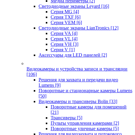
Медиа периметры
[2]
Светодиодные экраны Leyard
[16]
Серия MG
[4]
Серия TXF
[6]
Серия VEM
[6]
Светодиодные экраны LianTronics
[12]
Серия VA
[4]
Серия VL
[4]
Серия VH
[3]
Серия V
[1]
Аксессуары для LED панелей
[2]
Видеокамеры и устройства записи и трансляции
[106]
Решения для захвата и передачи видео
Lumens
[9]
Поворотные и стационарные камеры Lumens
[50]
Видеокамеры и трансиверы Bolin
[33]
Поворотные камеры для помещений
[21]
Трансиверы
[5]
Пульты управления камерами
[2]
Поворотные уличные камеры
[5]
Решения для видеозахвата и потокового