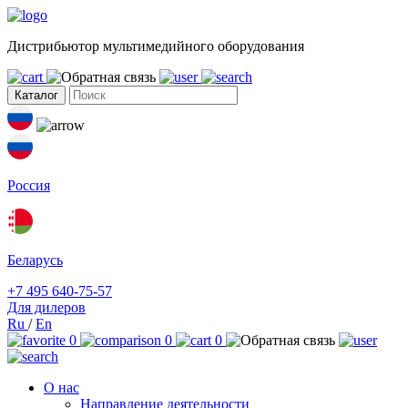
Дистрибьютор мультимедийного оборудования
Каталог
Россия
Беларусь
+7 495 640-75-57
Для дилеров
Ru
/
En
0
0
0
О нас
Направление деятельности