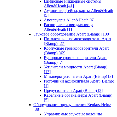
Цифровые микшерные системы
Allen&Heath
[41]
Аудиоинтерфейсы, карты Allen&Heath
[5]
Аксессуары Allen&Heath
[6]
Расширители ввода/вывода
Allen&Heath
[1]
Звуковое оборудование Apart (Biamp)
[100]
Потолочные громкоговорители Apart
(Biamp)
[27]
Корпусные громкоговорители Apart
(Biamp)
[42]
Рупорные громкоговорители Apart
(Biamp)
[7]
Усилители мощности Apart (Biamp)
[13]
Микшеры-усилители Apart (Biamp)
[3]
Источники аудиосигнала Apart (Biamp)
[1]
Предусилители Apart (Biamp)
[2]
Кабельные органайзеры Apart (Biamp)
[5]
Оборудование звукоусиления Renkus-Heinz
[38]
Управляемые звуковые колонны