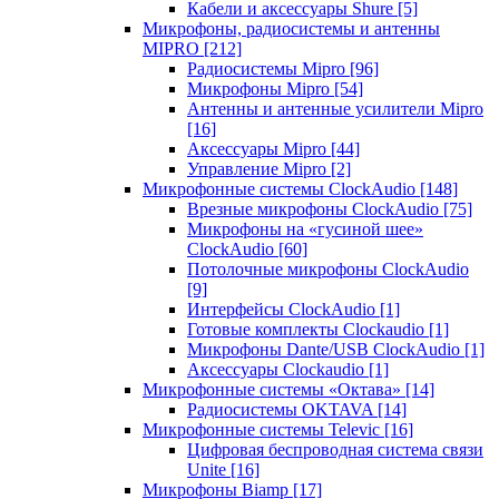
Кабели и аксессуары Shure
[5]
Микрофоны, радиосистемы и антенны
MIPRO
[212]
Радиосистемы Mipro
[96]
Микрофоны Mipro
[54]
Антенны и антенные усилители Mipro
[16]
Аксессуары Mipro
[44]
Управление Mipro
[2]
Микрофонные системы ClockAudio
[148]
Врезные микрофоны ClockAudio
[75]
Микрофоны на «гусиной шее»
ClockAudio
[60]
Потолочные микрофоны ClockAudio
[9]
Интерфейсы ClockAudio
[1]
Готовые комплекты Clockaudio
[1]
Микрофоны Dante/USB ClockAudio
[1]
Аксессуары Clockaudio
[1]
Микрофонные системы «Октава»
[14]
Радиосистемы OKTAVA
[14]
Микрофонные системы Televic
[16]
Цифровая беспроводная система связи
Unite
[16]
Микрофоны Biamp
[17]