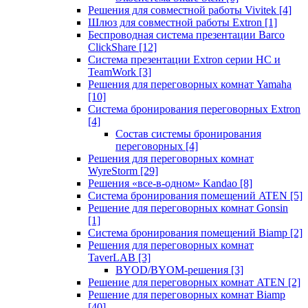
Решения для совместной работы Vivitek
[4]
Шлюз для совместной работы Extron
[1]
Беспроводная система презентации Barco
ClickShare
[12]
Система презентации Extron серии HC и
TeamWork
[3]
Решения для переговорных комнат Yamaha
[10]
Система бронирования переговорных Extron
[4]
Состав системы бронирования
переговорных
[4]
Решения для переговорных комнат
WyreStorm
[29]
Решения «все-в-одном» Kandao
[8]
Система бронирования помещений ATEN
[5]
Решение для переговорных комнат Gonsin
[1]
Система бронирования помещений Biamp
[2]
Решения для переговорных комнат
TaverLAB
[3]
BYOD/BYOM-решения
[3]
Решение для переговорных комнат ATEN
[2]
Решение для переговорных комнат Biamp
[40]