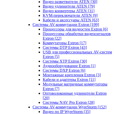
Видео разветвители ATEN
[30]
Видео удлинители ATEN
[79]
Видео конвертеры ATEN
[31]
KVM-переключатели ATEN
[9]
Кабели и аксессуары ATEN
[63]
Системы AV-коммутации Extron
[199]
Процессоры для видеостен Extron
[6]
Процессоры обработки видеосигналов
Extron
[22]
Коммутаторы Extron
[17]
Системы DTP Extron
[43]
USB для профессиональных AV-систем
Extron
[5]
Системы XTP Extron
[30]
Аудиооборудование Extron
[1]
Системы DXP Extron
[6]
Монтажные крепления Extron
[3]
Кабели и адаптеры Extron
[11]
Модульные матричные коммутаторы
Extron
[7]
Оптоволоконные удлинители Extron
[20]
Системы NAV Pro Extron
[28]
Системы AV-коммутации WyreStorm
[152]
Видео по IP WyreStorm
[35]