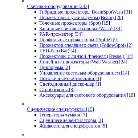
Световое оборудование
[243]
Гибридные прожекторы BeamSpotWash
[31]
Прожекторы с узким лучом (Beam)
[26]
Точечные прожекторы (Spot)
[15]
Заливные световые головы (Wash)
[39]
PAR-прожектор
[34]
Профильные прожекторы (Profile)
[9]
Прожектор следящего света (FollowSpot)
[2]
LED-бар (Bar)
[4]
Прожекторы с линзой Френеля (Fresnel)
[14]
Линейные прожекторы (Wall Washer)
[24]
Циклорама
[2]
Управление световым оборудованием
[14]
Потолочные светильники
[1]
Светодиодный диско-шар
[1]
Стробоскопы
[8]
Аксессуары для светового оборудования
[19]
Сценические спецэффекты
[15]
Генераторы тумана
[7]
Сценические вентиляторы
[3]
Жидкости для спецэффектов
[5]