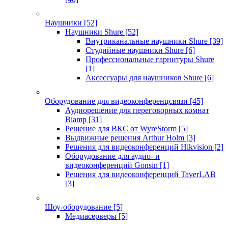
Наушники
[52]
Наушники Shure
[52]
Внутриканальные наушники Shure
[39]
Студийные наушники Shure
[6]
Профессиональные гарнитуры Shure
[1]
Аксессуары для наушников Shure
[6]
Оборудование для видеоконференцсвязи
[45]
Аудиорешение для переговорных комнат
Biamp
[31]
Решение для ВКС от WyreStorm
[5]
Выдвижные решения Arthur Holm
[3]
Решения для видеоконференций Hikvision
[2]
Оборудование для аудио- и
видеоконференций Gonsin
[1]
Решения для видеоконференций TaverLAB
[3]
Шоу-оборудование
[5]
Медиасерверы
[5]