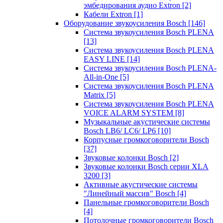
эмбедирования аудио Extron
[2]
Кабели Extron
[1]
Оборудование звукоусиления Bosch
[146]
Система звукоусиления Bosch PLENA
[13]
Система звукоусиления Bosch PLENA
EASY LINE
[14]
Система звукоусиления Bosch PLENA-
All-in-One
[5]
Система звукоусиления Bosch PLENA
Matrix
[5]
Система звукоусиления Bosch PLENA
VOICE ALARM SYSTEM
[8]
Музыкальные акустические системы
Bosch LB6/ LC6/ LP6
[10]
Корпусные громкоговорители Bosch
[37]
Звуковые колонки Bosch
[2]
Звуковые колонки Bosch серии XLA
3200
[3]
Активные акустические системы
"Линейный массив" Bosch
[4]
Панельные громкоговорители Bosch
[4]
Потолочные громкоговорители Bosch