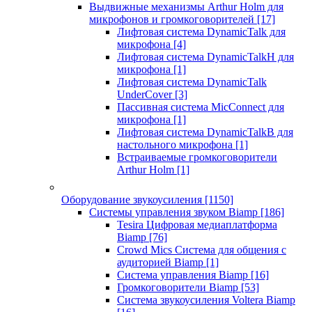
Выдвижные механизмы Arthur Holm для
микрофонов и громкоговорителей
[17]
Лифтовая система DynamicTalk для
микрофона
[4]
Лифтовая система DynamicTalkH для
микрофона
[1]
Лифтовая система DynamicTalk
UnderCover
[3]
Пассивная система MicConnect для
микрофона
[1]
Лифтовая система DynamicTalkB для
настольного микрофона
[1]
Встраиваемые громкоговорители
Arthur Holm
[1]
Оборудование звукоусиления
[1150]
Системы управления звуком Biamp
[186]
Tesira Цифровая медиаплатформа
Biamp
[76]
Crowd Mics Система для общения с
аудиторией Biamp
[1]
Система управления Biamp
[16]
Громкоговорители Biamp
[53]
Система звукоусиления Voltera Biamp