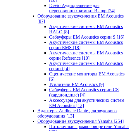
[16]
Devio Аудиорешение для
переговорных комнат Biamp
[24]
Оборудование звукоусиления EM Acoustics
[87]
Акустические системы EM Acoustics
HALO
[8]
Сабвуферы EM Acoustics серии S
[16]
Акустические системы EM Acoustics
серии EMS
[18]
Акустические системы EM Acoustics
серии Reference
[10]
Акустические системы EM Acoustics
серии i
[4]
Сценические мониторы EM Acoustics
[6]
Усилители EM Acoustics
[9]
Сабвуферы EM Acoustics серии CS
(кардиоидные)
[4]
Аксессуары для акустических систем
EM Acoustics
[12]
Адаптеры Audinate Dante для звукового
оборудования
[13]
Оборудование звукоусиления Yamaha
[254]
Потолочные громкоговорители Yamaha