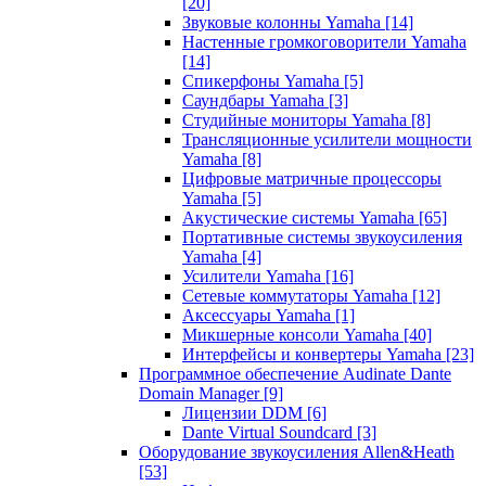
[20]
Звуковые колонны Yamaha
[14]
Настенные громкоговорители Yamaha
[14]
Спикерфоны Yamaha
[5]
Саундбары Yamaha
[3]
Студийные мониторы Yamaha
[8]
Трансляционные усилители мощности
Yamaha
[8]
Цифровые матричные процессоры
Yamaha
[5]
Акустические системы Yamaha
[65]
Портативные системы звукоусиления
Yamaha
[4]
Усилители Yamaha
[16]
Сетевые коммутаторы Yamaha
[12]
Аксессуары Yamaha
[1]
Микшерные консоли Yamaha
[40]
Интерфейсы и конвертеры Yamaha
[23]
Программное обеспечение Audinate Dante
Domain Manager
[9]
Лицензии DDM
[6]
Dante Virtual Soundcard
[3]
Оборудование звукоусиления Allen&Heath
[53]