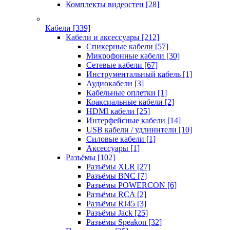
Комплекты видеостен
[28]
Кабели
[339]
Кабели и аксессуары
[212]
Спикерные кабели
[57]
Микрофонные кабели
[30]
Сетевые кабели
[67]
Инструментальный кабель
[1]
Аудиокабели
[3]
Кабельные оплетки
[1]
Коаксиальные кабели
[2]
HDMI кабели
[25]
Интерфейсные кабели
[14]
USB кабели / удлинители
[10]
Силовые кабели
[1]
Аксессуары
[1]
Разъёмы
[102]
Разъёмы XLR
[27]
Разъёмы BNC
[7]
Разъёмы POWERCON
[6]
Разъёмы RCA
[2]
Разъёмы RJ45
[3]
Разъёмы Jack
[25]
Разъёмы Speakon
[32]