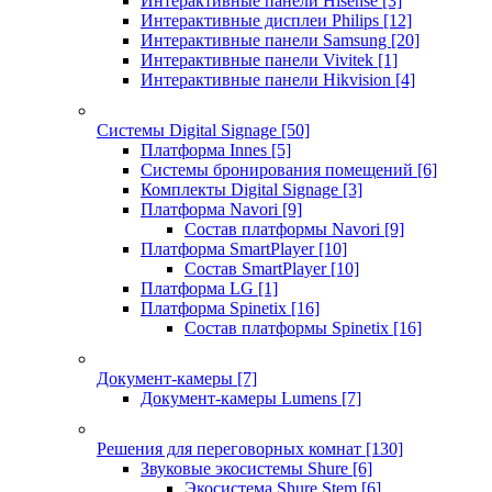
Интерактивные панели Hisense
[3]
Интерактивные дисплеи Philips
[12]
Интерактивные панели Samsung
[20]
Интерактивные панели Vivitek
[1]
Интерактивные панели Hikvision
[4]
Системы Digital Signage
[50]
Платформа Innes
[5]
Системы бронирования помещений
[6]
Комплекты Digital Signage
[3]
Платформа Navori
[9]
Состав платформы Navori
[9]
Платформа SmartPlayer
[10]
Состав SmartPlayer
[10]
Платформа LG
[1]
Платформа Spinetix
[16]
Состав платформы Spinetix
[16]
Документ-камеры
[7]
Документ-камеры Lumens
[7]
Решения для переговорных комнат
[130]
Звуковые экосистемы Shure
[6]
Экосистема Shure Stem
[6]