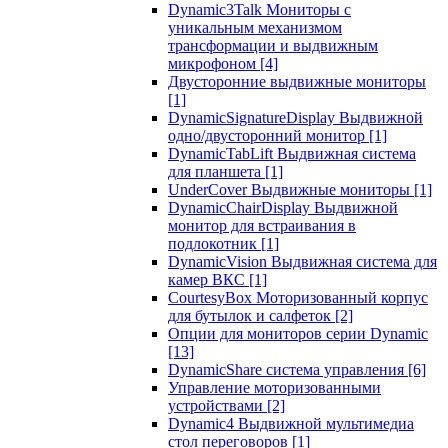
Dynamic3Talk Мониторы с
уникальным механизмом
трансформации и выдвижным
микрофоном
[4]
Двусторонние выдвижные мониторы
[1]
DynamicSignatureDisplay Выдвижной
одно/двусторонний монитор
[1]
DynamicTabLift Выдвижная система
для планшета
[1]
UnderCover Выдвижные мониторы
[1]
DynamicChairDisplay Выдвижной
монитор для встраивания в
подлокотник
[1]
DynamicVision Выдвижная система для
камер ВКС
[1]
CourtesyBox Моторизованный корпус
для бутылок и салфеток
[2]
Опции для мониторов серии Dynamic
[13]
DynamicShare система управления
[6]
Управление моторизованными
устройствами
[2]
Dynamic4 Выдвижной мультимедиа
стол переговоров
[1]