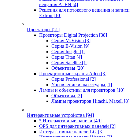
вещания ATEN
[4]
Решения для потокового вещания и записи
Extron
[10]
Проекторы
[51]
Проекторы Digital Projection
[38]
Серия M-Vision
[3]
Серия E-Vision
[9]
Серия Insight
[1]
Серия Titan
[4]
Серия Satellite
[1]
Объективы
[20]
Проекционные экраны Adeo
[3]
Серия Professional
[2]
Управление и аксессуары
[1]
Лампы и объективы для проекторов
[10]
Объективы
[2]
Лампы проекторов Hitachi, Maxell
[8]
Интерактивные устройства
[94]
* Интерактивные панели
[49]
OPS для интерактивных панелей
[2]
Интерактивные панели LG
[3]