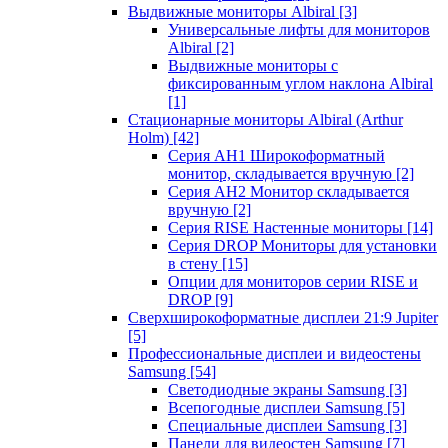
Выдвижные мониторы Albiral
[3]
Универсальные лифты для мониторов
Albiral
[2]
Выдвижные мониторы с
фиксированным углом наклона Albiral
[1]
Стационарные мониторы Albiral (Arthur
Holm)
[42]
Серия AH1 Широкоформатный
монитор, складывается вручную
[2]
Серия AH2 Монитор складывается
вручную
[2]
Серия RISE Настенные мониторы
[14]
Серия DROP Мониторы для установки
в стену
[15]
Опции для мониторов серии RISE и
DROP
[9]
Сверхширокоформатные дисплеи 21:9 Jupiter
[5]
Профессиональные дисплеи и видеостены
Samsung
[54]
Светодиодные экраны Samsung
[3]
Всепогодные дисплеи Samsung
[5]
Специальные дисплеи Samsung
[3]
Панели для видеостен Samsung
[7]