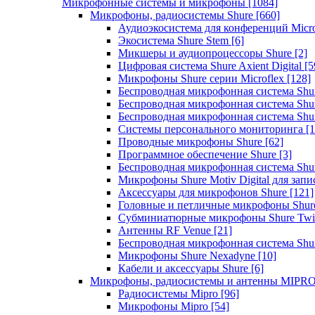
Микрофонные системы и микрофоны
[1084]
Микрофоны, радиосистемы Shure
[660]
Аудиоэкосистема для конференций Micro
Экосистема Shure Stem
[6]
Микшеры и аудиопроцессоры Shure
[2]
Цифровая система Shure Axient Digital
[5
Микрофоны Shure серии Microflex
[128]
Беспроводная микрофонная система Sh
Беспроводная микрофонная система Sh
Беспроводная микрофонная система Sh
Системы персонального мониторинга
[1
Проводные микрофоны Shure
[62]
Программное обеспечение Shure
[3]
Беспроводная микрофонная система Sh
Микрофоны Shure Motiv Digital для зап
Аксессуары для микрофонов Shure
[121]
Головные и петличные микрофоны Shur
Субминиатюрные микрофоны Shure Twi
Антенны RF Venue
[21]
Беспроводная микрофонная система S
Микрофоны Shure Nexadyne
[10]
Кабели и аксессуары Shure
[6]
Микрофоны, радиосистемы и антенны MIPR
Радиосистемы Mipro
[96]
Микрофоны Mipro
[54]