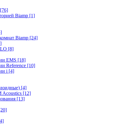
[76]
иторией Biamp
[1]
]
 комнат Biamp
[24]
]
HALO
[8]
ерии EMS
[18]
ии Reference
[10]
ии i
[4]
диоидные)
[4]
 Acoustics
[12]
удования
[13]
[20]
4]