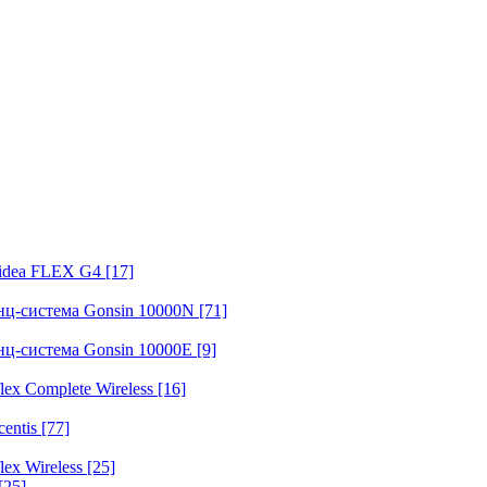
fidea FLEX G4
[17]
нц-система Gonsin 10000N
[71]
нц-система Gonsin 10000E
[9]
ex Complete Wireless
[16]
entis
[77]
ex Wireless
[25]
[25]