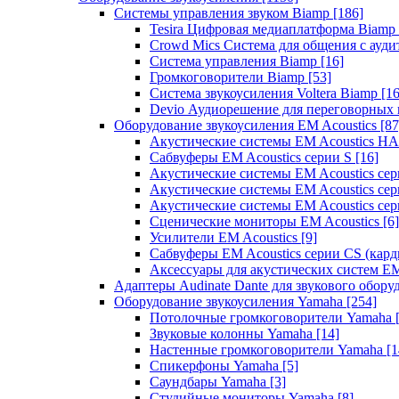
Системы управления звуком Biamp
[186]
Tesira Цифровая медиаплатформа Biamp
Crowd Mics Система для общения с ауд
Система управления Biamp
[16]
Громкоговорители Biamp
[53]
Система звукоусиления Voltera Biamp
[16
Devio Аудиорешение для переговорных
Оборудование звукоусиления EM Acoustics
[87
Акустические системы EM Acoustics 
Сабвуферы EM Acoustics серии S
[16]
Акустические системы EM Acoustics с
Акустические системы EM Acoustics сер
Акустические системы EM Acoustics сер
Сценические мониторы EM Acoustics
[6]
Усилители EM Acoustics
[9]
Сабвуферы EM Acoustics серии CS (кар
Аксессуары для акустических систем EM
Адаптеры Audinate Dante для звукового обор
Оборудование звукоусиления Yamaha
[254]
Потолочные громкоговорители Yamaha
Звуковые колонны Yamaha
[14]
Настенные громкоговорители Yamaha
[1
Спикерфоны Yamaha
[5]
Саундбары Yamaha
[3]
Студийные мониторы Yamaha
[8]