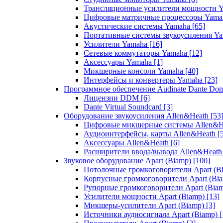
Трансляционные усилители мощности 
Цифровые матричные процессоры Yam
Акустические системы Yamaha
[65]
Портативные системы звукоусиления Y
Усилители Yamaha
[16]
Сетевые коммутаторы Yamaha
[12]
Аксессуары Yamaha
[1]
Микшерные консоли Yamaha
[40]
Интерфейсы и конвертеры Yamaha
[23]
Программное обеспечение Audinate Dante Do
Лицензии DDM
[6]
Dante Virtual Soundcard
[3]
Оборудование звукоусиления Allen&Heath
[53
Цифровые микшерные системы Allen&
Аудиоинтерфейсы, карты Allen&Heath
[
Аксессуары Allen&Heath
[6]
Расширители ввода/вывода Allen&Heat
Звуковое оборудование Apart (Biamp)
[100]
Потолочные громкоговорители Apart (B
Корпусные громкоговорители Apart (Bi
Рупорные громкоговорители Apart (Bia
Усилители мощности Apart (Biamp)
[13]
Микшеры-усилители Apart (Biamp)
[3]
Источники аудиосигнала Apart (Biamp)
[