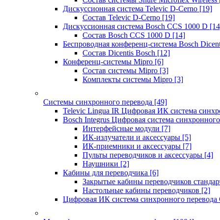
Дискуссионная система Televic D-Cerno
[19]
Состав Televic D-Cerno
[19]
Дискуссионная система Bosch CCS 1000 D
[14
Состав Bosch CCS 1000 D
[14]
Беспроводная конференц-система Bosch Dicen
Состав Dicentis Bosch
[12]
Конференц-системы Mipro
[6]
Состав системы Mipro
[3]
Комплекты системы Mipro
[3]
Системы синхронного перевода
[49]
Televic Lingua IR Цифровая ИК система синхр
Bosch Integrus Цифровая система синхронного
Интерфейсные модули
[7]
ИК-излучатели и аксессуары
[5]
ИК-приемники и аксессуары
[7]
Пульты переводчиков и аксессуары
[4]
Наушники
[2]
Кабины для переводчика
[6]
Закрытые кабины переводчиков стандар
Настольные кабины переводчиков
[2]
Цифровая ИК система синхронного перевода