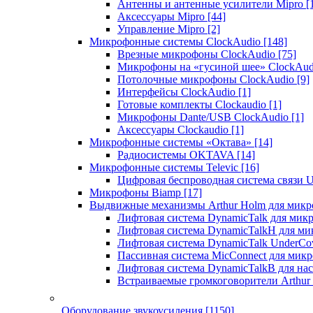
Антенны и антенные усилители Mipro
[
Аксессуары Mipro
[44]
Управление Mipro
[2]
Микрофонные системы ClockAudio
[148]
Врезные микрофоны ClockAudio
[75]
Микрофоны на «гусиной шее» ClockAu
Потолочные микрофоны ClockAudio
[9]
Интерфейсы ClockAudio
[1]
Готовые комплекты Clockaudio
[1]
Микрофоны Dante/USB ClockAudio
[1]
Аксессуары Clockaudio
[1]
Микрофонные системы «Октава»
[14]
Радиосистемы OKTAVA
[14]
Микрофонные системы Televic
[16]
Цифровая беспроводная система связи U
Микрофоны Biamp
[17]
Выдвижные механизмы Arthur Holm для микр
Лифтовая система DynamicTalk для ми
Лифтовая система DynamicTalkH для м
Лифтовая система DynamicTalk UnderCo
Пассивная система MicConnect для мик
Лифтовая система DynamicTalkB для на
Встраиваемые громкоговорители Arthu
Оборудование звукоусиления
[1150]