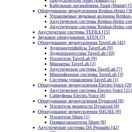
Предусилители Apart (Biamp)
[2]
Кабельные органайзеры Apart (Biamp)
[5
Оборудование звукоусиления Renkus-Heinz
[3
Управляемые звуковые колонны Renkus
Акустические системы Renkus-Heinz с
Акустические системы Renkus-Heinz сер
Акустические системы TEFRA
[15]
Звуковое оборудование ATEN
[7]
Оборудование звукоусиления TaverLab
[41]
Аудиоинтерфейсы TaverLab
[9]
Аудиопроцессоры TaverLab
[10]
Усилители TaverLab
[9]
Микшеры TaverLab
[2]
Акустические системы TaverLab
[7]
Микрофонные системы TaverLab
[3]
Системы управления TaverLab
[1]
Оборудование звукоусиления Electro-Voice
[29
Акустические системы Electro-Voice
[21]
Сабвуферы Electro-Voice
[8]
Оборудование звукоусиления Dynacord
[8]
Усилители мощности Dynacord
[8]
Оборудование звукоусиления SHURE
[9]
Усилители Shure
[1]
Громкоговорители Shure
[8]
Акустические системы DS Proaudio
[42]