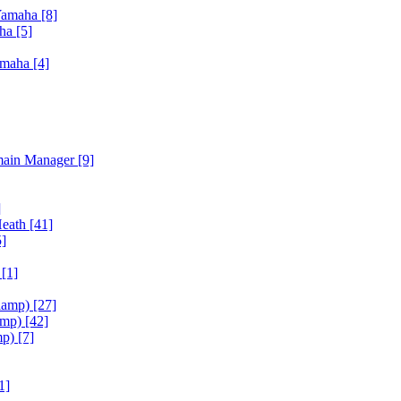
Yamaha
[8]
aha
[5]
amaha
[4]
main Manager
[9]
]
Heath
[41]
5]
h
[1]
iamp)
[27]
amp)
[42]
mp)
[7]
1]