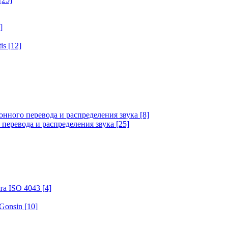
]
tis
[12]
онного перевода и распределения звука
[8]
 перевода и распределения звука
[25]
та ISO 4043
[4]
 Gonsin
[10]