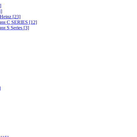
]
8]
-Heinz
[23]
ерии C SERIES
[12]
ии S Series
[3]
]