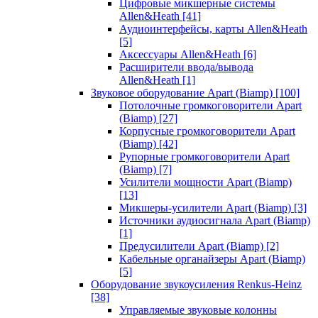
Цифровые микшерные системы
Allen&Heath
[41]
Аудиоинтерфейсы, карты Allen&Heath
[5]
Аксессуары Allen&Heath
[6]
Расширители ввода/вывода
Allen&Heath
[1]
Звуковое оборудование Apart (Biamp)
[100]
Потолочные громкоговорители Apart
(Biamp)
[27]
Корпусные громкоговорители Apart
(Biamp)
[42]
Рупорные громкоговорители Apart
(Biamp)
[7]
Усилители мощности Apart (Biamp)
[13]
Микшеры-усилители Apart (Biamp)
[3]
Источники аудиосигнала Apart (Biamp)
[1]
Предусилители Apart (Biamp)
[2]
Кабельные органайзеры Apart (Biamp)
[5]
Оборудование звукоусиления Renkus-Heinz
[38]
Управляемые звуковые колонны