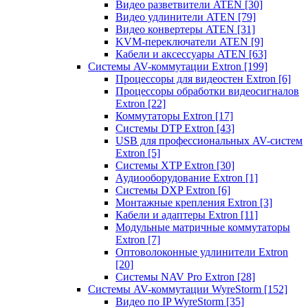
Видео разветвители ATEN
[30]
Видео удлинители ATEN
[79]
Видео конвертеры ATEN
[31]
KVM-переключатели ATEN
[9]
Кабели и аксессуары ATEN
[63]
Системы AV-коммутации Extron
[199]
Процессоры для видеостен Extron
[6]
Процессоры обработки видеосигналов
Extron
[22]
Коммутаторы Extron
[17]
Системы DTP Extron
[43]
USB для профессиональных AV-систем
Extron
[5]
Системы XTP Extron
[30]
Аудиооборудование Extron
[1]
Системы DXP Extron
[6]
Монтажные крепления Extron
[3]
Кабели и адаптеры Extron
[11]
Модульные матричные коммутаторы
Extron
[7]
Оптоволоконные удлинители Extron
[20]
Системы NAV Pro Extron
[28]
Системы AV-коммутации WyreStorm
[152]
Видео по IP WyreStorm
[35]