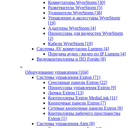
Коммутаторы WyreStorm
[30]
Разветвители WyreStorm
[5]
Удлинители WyreStorm
[38]
Управление и аксессуары WyreStorm
[19]
Адаптеры WyreStorm
[4]
Процессоры для видеостен WyreStorm
[2]
Кабели WyreStorm
[19]
Системы AV коммутации Lumens
[4]
Передача аудио / видео по IP Lumens
[4]
Видеоконтроллеры и ПО Forsite
[8]
Оборудование управления
[104]
Системы управления Extron
[71]
Сенсорные панели Extron
[22]
Процессоры управления Extron
[9]
Лючки Extron
[13]
Контроллеры Extron MediaLink
[11]
Кнопочные панели Extron
[7]
Сетевые кнопочные панели Extron
[8]
Контроллеры рабочего пространства
Extron
[1]
Системы управления Aten
[8]