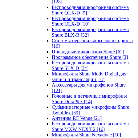
[128]
Беспроводная микрофонная система
Shure QLX-D
[9]
Беспроводная микрофонная система
Shure ULX-D
[10]
Беспроводная микрофонная система
Shure BLX-R
[32]
Системы персонального мониторинга
[16]
Проводные микрофоны Shure
[62]
Программное обеспечение Shure
[3]
Беспроводная микрофонная система
Shure SLX-D
[34]
Микрофоны Shure Motiv Digital для
записи и трансляций
[17]
Аксессуары для микрофонов Shure
[121]
Головные и петличные микрофоны
Shure DuraPlex
[14]
Субминиатюрные микрофоны Shure
TwinPlex
[39]
Антенны RF Venue
[21]
Беспроводная микрофонная система
Shure MXW NEXT 2
[16]
Микрофоны Shure Nexadyne
[10]