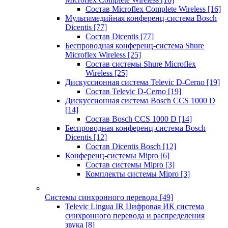
Состав Microflex Complete Wireless
[16]
Мультимедийная конференц-система Bosch
Dicentis
[77]
Состав Dicentis
[77]
Беспроводная конференц-система Shure
Microflex Wireless
[25]
Состав системы Shure Microflex
Wireless
[25]
Дискуссионная система Televic D-Cerno
[19]
Состав Televic D-Cerno
[19]
Дискуссионная система Bosch CCS 1000 D
[14]
Состав Bosch CCS 1000 D
[14]
Беспроводная конференц-система Bosch
Dicentis
[12]
Состав Dicentis Bosch
[12]
Конференц-системы Mipro
[6]
Состав системы Mipro
[3]
Комплекты системы Mipro
[3]
Системы синхронного перевода
[49]
Televic Lingua IR Цифровая ИК система
синхронного перевода и распределения
звука
[8]