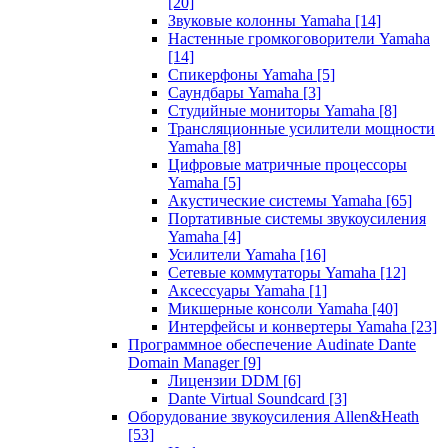
[20]
Звуковые колонны Yamaha
[14]
Настенные громкоговорители Yamaha
[14]
Спикерфоны Yamaha
[5]
Саундбары Yamaha
[3]
Студийные мониторы Yamaha
[8]
Трансляционные усилители мощности
Yamaha
[8]
Цифровые матричные процессоры
Yamaha
[5]
Акустические системы Yamaha
[65]
Портативные системы звукоусиления
Yamaha
[4]
Усилители Yamaha
[16]
Сетевые коммутаторы Yamaha
[12]
Аксессуары Yamaha
[1]
Микшерные консоли Yamaha
[40]
Интерфейсы и конвертеры Yamaha
[23]
Программное обеспечение Audinate Dante
Domain Manager
[9]
Лицензии DDM
[6]
Dante Virtual Soundcard
[3]
Оборудование звукоусиления Allen&Heath
[53]