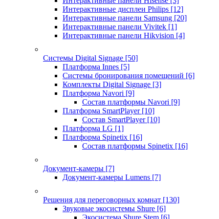
Интерактивные панели Hisense
[3]
Интерактивные дисплеи Philips
[12]
Интерактивные панели Samsung
[20]
Интерактивные панели Vivitek
[1]
Интерактивные панели Hikvision
[4]
Системы Digital Signage
[50]
Платформа Innes
[5]
Системы бронирования помещений
[6]
Комплекты Digital Signage
[3]
Платформа Navori
[9]
Состав платформы Navori
[9]
Платформа SmartPlayer
[10]
Состав SmartPlayer
[10]
Платформа LG
[1]
Платформа Spinetix
[16]
Состав платформы Spinetix
[16]
Документ-камеры
[7]
Документ-камеры Lumens
[7]
Решения для переговорных комнат
[130]
Звуковые экосистемы Shure
[6]
Экосистема Shure Stem
[6]