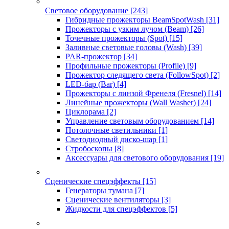
Световое оборудование
[243]
Гибридные прожекторы BeamSpotWash
[31]
Прожекторы с узким лучом (Beam)
[26]
Точечные прожекторы (Spot)
[15]
Заливные световые головы (Wash)
[39]
PAR-прожектор
[34]
Профильные прожекторы (Profile)
[9]
Прожектор следящего света (FollowSpot)
[2]
LED-бар (Bar)
[4]
Прожекторы с линзой Френеля (Fresnel)
[14]
Линейные прожекторы (Wall Washer)
[24]
Циклорама
[2]
Управление световым оборудованием
[14]
Потолочные светильники
[1]
Светодиодный диско-шар
[1]
Стробоскопы
[8]
Аксессуары для светового оборудования
[19]
Сценические спецэффекты
[15]
Генераторы тумана
[7]
Сценические вентиляторы
[3]
Жидкости для спецэффектов
[5]