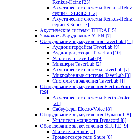
Renkus-Heinz
[23]
Акустические системы Renkus-Heinz
серии C SERIES
[12]
Акустические системы Renkus-Heinz
серии S Series
[3]
Акустические системы TEFRA
[15]
Звуковое оборудование ATEN
[7]
Оборудование звукоусиления TaverLab
[41]
Аудиоинтерфейсы TaverLab
[9]
Аудиопроцессоры TaverLab
[10]
Усилители TaverLab
[9]
Микшеры TaverLab
[2]
Акустические системы TaverLab
[7]
Микрофонные системы TaverLab
[3]
Системы управления TaverLab
[1]
Оборудование звукоусиления Electro-Voice
[29]
Акустические системы Electro-Voice
[21]
Сабвуферы Electro-Voice
[8]
Оборудование звукоусиления Dynacord
[8]
Усилители мощности Dynacord
[8]
Оборудование звукоусиления SHURE
[9]
Усилители Shure
[1]
Громкоговорители Shure
[8]