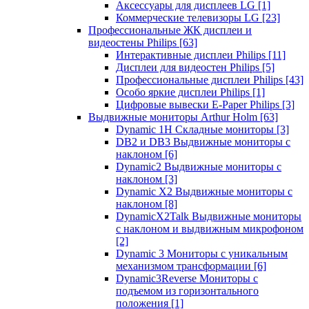
Аксессуары для дисплеев LG
[1]
Коммерческие телевизоры LG
[23]
Профессиональные ЖК дисплеи и
видеостены Philips
[63]
Интерактивные дисплеи Philips
[11]
Дисплеи для видеостен Philips
[5]
Профессиональные дисплеи Philips
[43]
Особо яркие дисплеи Philips
[1]
Цифровые вывески E-Paper Philips
[3]
Выдвижные мониторы Arthur Holm
[63]
Dynamic 1Н Складные мониторы
[3]
DB2 и DB3 Выдвижные мониторы с
наклоном
[6]
Dynamic2 Выдвижные мониторы с
наклоном
[3]
Dynamic X2 Выдвижные мониторы с
наклоном
[8]
DynamicX2Talk Выдвижные мониторы
с наклоном и выдвижным микрофоном
[2]
Dynamic 3 Мониторы с уникальным
механизмом трансформации
[6]
Dynamic3Reverse Мониторы с
подъемом из горизонтального
положения
[1]