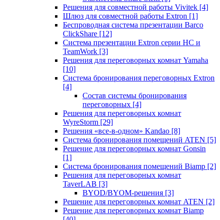
Решения для совместной работы Vivitek
[4]
Шлюз для совместной работы Extron
[1]
Беспроводная система презентации Barco
ClickShare
[12]
Система презентации Extron серии HC и
TeamWork
[3]
Решения для переговорных комнат Yamaha
[10]
Система бронирования переговорных Extron
[4]
Состав системы бронирования
переговорных
[4]
Решения для переговорных комнат
WyreStorm
[29]
Решения «все-в-одном» Kandao
[8]
Система бронирования помещений ATEN
[5]
Решение для переговорных комнат Gonsin
[1]
Система бронирования помещений Biamp
[2]
Решения для переговорных комнат
TaverLAB
[3]
BYOD/BYOM-решения
[3]
Решение для переговорных комнат ATEN
[2]
Решение для переговорных комнат Biamp
[40]