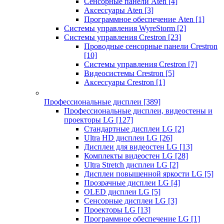
Сенсорные панели Aten
[4]
Аксессуары Aten
[3]
Программное обеспечение Aten
[1]
Системы управления WyreStorm
[2]
Системы управления Crestron
[23]
Проводные сенсорные панели Crestron
[10]
Системы управления Crestron
[7]
Видеосистемы Crestron
[5]
Аксессуары Crestron
[1]
Профессиональные дисплеи
[389]
Профессиональные дисплеи, видеостены и
проекторы LG
[127]
Стандартные дисплеи LG
[2]
Ultra HD дисплеи LG
[26]
Дисплеи для видеостен LG
[13]
Комплекты видеостен LG
[28]
Ultra Stretch дисплеи LG
[2]
Дисплеи повышенной яркости LG
[5]
Прозрачные дисплеи LG
[4]
OLED дисплеи LG
[5]
Сенсорные дисплеи LG
[3]
Проекторы LG
[13]
Программное обеспечение LG
[1]