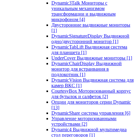
Dynamic3Talk Мониторы с
уникальным механизмом
трансформации и выдвижным
микрофоном
[4]
Двусторонние выдвижные мониторы
[1]
DynamicSignatureDisplay Выдвижной
одно/двусторонний монитор
[1]
DynamicTabLift Выдвижная система
для планшета
[1]
UnderCover Выдвижные мониторы
[1]
DynamicChairDisplay Выдвижной
монитор для встраивания в
подлокотник
[1]
DynamicVision Выдвижная система для
камер ВКС
[1]
CourtesyBox Моторизованный корпус
для бутылок и салфеток
[2]
Опции для мониторов серии Dynamic
[13]
DynamicShare система управления
[6]
Управление моторизованными
устройствами
[2]
Dynamic4 Выдвижной мультимедиа
стол переговоров
[1]