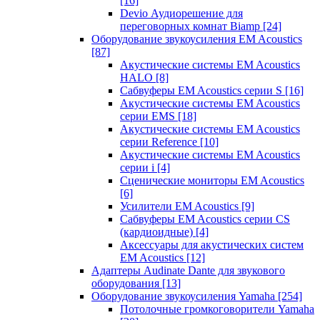
[16]
Devio Аудиорешение для
переговорных комнат Biamp
[24]
Оборудование звукоусиления EM Acoustics
[87]
Акустические системы EM Acoustics
HALO
[8]
Сабвуферы EM Acoustics серии S
[16]
Акустические системы EM Acoustics
серии EMS
[18]
Акустические системы EM Acoustics
серии Reference
[10]
Акустические системы EM Acoustics
серии i
[4]
Сценические мониторы EM Acoustics
[6]
Усилители EM Acoustics
[9]
Сабвуферы EM Acoustics серии CS
(кардиоидные)
[4]
Аксессуары для акустических систем
EM Acoustics
[12]
Адаптеры Audinate Dante для звукового
оборудования
[13]
Оборудование звукоусиления Yamaha
[254]
Потолочные громкоговорители Yamaha