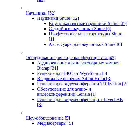
Наушники
[52]
Наушники Shure
[52]
Внутриканальные наушники Shure
[39]
Студийные наушники Shure
[6]
Профессиональные гарнитуры Shure
[1]
Аксессуары для наушников Shure
[6]
Оборудование для видеоконференцсвязи
[45]
Аудиорешение для переговорных комнат
Biamp
[31]
Решение для ВКС от WyreStorm
[5]
Выдвижные решения Arthur Holm
[3]
Решения для видеоконференций Hikvision
[2]
Оборудование для аудио- и
видеоконференций Gonsin
[1]
Решения для видеоконференций TaverLAB
[3]
Шоу-оборудование
[5]
Медиасерверы
[5]