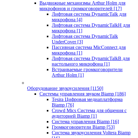
Выдвижные механизмы Arthur Holm для
микрофонов и громкоговорителей
[17]
Лифтовая система DynamicTalk для
микрофона
[4]
Лифтовая система DynamicTalkH для
микрофона
[1]
Лифтовая система DynamicTalk
UnderCover
[3]
Пассивная система MicConnect для
микрофона
[1]
Лифтовая система DynamicTalkB для
настольного микрофона
[1]
Встраиваемые громкоговорители
Arthur Holm
[1]
Оборудование звукоусиления
[1150]
Системы управления звуком Biamp
[186]
Tesira Цифровая медиаплатформа
Biamp
[76]
Crowd Mics Система для общения с
аудиторией Biamp
[1]
Система управления Biamp
[16]
Громкоговорители Biamp
[53]
Система звукоусиления Voltera Biamp