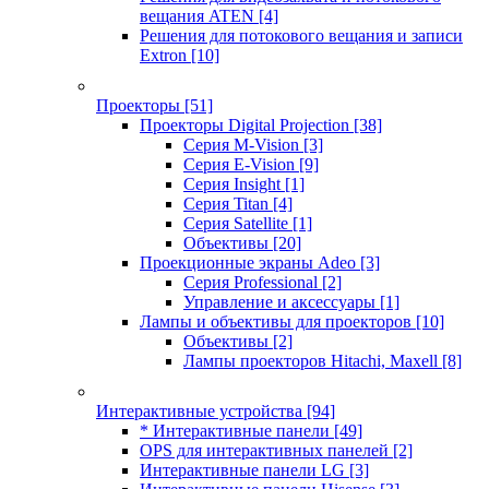
вещания ATEN
[4]
Решения для потокового вещания и записи
Extron
[10]
Проекторы
[51]
Проекторы Digital Projection
[38]
Серия M-Vision
[3]
Серия E-Vision
[9]
Серия Insight
[1]
Серия Titan
[4]
Серия Satellite
[1]
Объективы
[20]
Проекционные экраны Adeo
[3]
Серия Professional
[2]
Управление и аксессуары
[1]
Лампы и объективы для проекторов
[10]
Объективы
[2]
Лампы проекторов Hitachi, Maxell
[8]
Интерактивные устройства
[94]
* Интерактивные панели
[49]
OPS для интерактивных панелей
[2]
Интерактивные панели LG
[3]