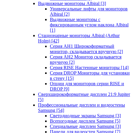
Выдвижные мониторы Albiral
[3]
Универсальные лифты для мониторов
Albiral
[2]
Выдвижные мониторы с
фиксированным углом наклона Albiral
[1]
Стационарные мониторы Albiral (Arthur
Holm)
[42]
Серия AH1 Широкоформатный
монитор, складывается вручную
[2]
Серия AH2 Монитор складывается
вручную
[2]
Серия RISE Настенные мониторы
[14]
Серия DROP Мониторы для установки
в стену
[15]
Опции для мониторов серии RISE и
DROP
[9]
Сверхширокоформатные дисплеи 21:9 Jupiter
[5]
Профессиональные дисплеи и видеостены
Samsung
[54]
Светодиодные экраны Samsung
[3]
Всепогодные дисплеи Samsung
[5]
Специальные дисплеи Samsung
[3]
Панели для видеостен Samsung
[7]