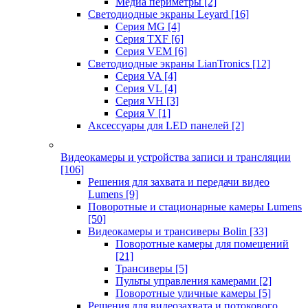
Медиа периметры
[2]
Светодиодные экраны Leyard
[16]
Серия MG
[4]
Серия TXF
[6]
Серия VEM
[6]
Светодиодные экраны LianTronics
[12]
Серия VA
[4]
Серия VL
[4]
Серия VH
[3]
Серия V
[1]
Аксессуары для LED панелей
[2]
Видеокамеры и устройства записи и трансляции
[106]
Решения для захвата и передачи видео
Lumens
[9]
Поворотные и стационарные камеры Lumens
[50]
Видеокамеры и трансиверы Bolin
[33]
Поворотные камеры для помещений
[21]
Трансиверы
[5]
Пульты управления камерами
[2]
Поворотные уличные камеры
[5]
Решения для видеозахвата и потокового