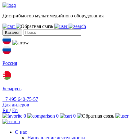
Дистрибьютор мультимедийного оборудования
Каталог
Россия
Беларусь
+7 495 640-75-57
Для дилеров
Ru
/
En
0
0
0
О нас
Направление деятельности