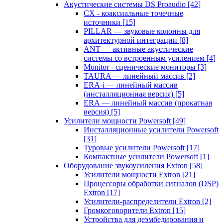
Акустические системы DS Proaudio
[42]
CX - коаксиальные точечные
источники
[15]
PILLAR — звуковые колонны для
архитектурной интеграции
[8]
ANT — активные акустические
системы со встроенным усилением
[4]
Monitor - сценические мониторы
[3]
TAURA — линейный массив
[2]
ERA-i — линейный массив
(инсталляционная версия)
[5]
ERA — линейный массив (прокатная
версия)
[5]
Усилители мощности Powersoft
[49]
Инсталляционные усилители Powersoft
[31]
Туровые усилители Powersoft
[17]
Компактные усилители Powersoft
[1]
Оборудование звукоусиления Extron
[58]
Усилители мощности Extron
[21]
Процессоры обработки сигналов (DSP)
Extron
[17]
Усилители-распределители Extron
[2]
Громкоговорители Extron
[15]
Устройства для деэмбедирования и