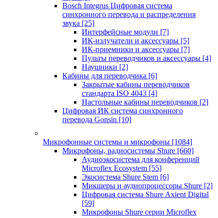
Bosch Integrus Цифровая система
синхронного перевода и распределения
звука
[25]
Интерфейсные модули
[7]
ИК-излучатели и аксессуары
[5]
ИК-приемники и аксессуары
[7]
Пульты переводчиков и аксессуары
[4]
Наушники
[2]
Кабины для переводчика
[6]
Закрытые кабины переводчиков
стандарта ISO 4043
[4]
Настольные кабины переводчиков
[2]
Цифровая ИК система синхронного
перевода Gonsin
[10]
Микрофонные системы и микрофоны
[1084]
Микрофоны, радиосистемы Shure
[660]
Аудиоэкосистема для конференций
Microflex Ecosystem
[55]
Экосистема Shure Stem
[6]
Микшеры и аудиопроцессоры Shure
[2]
Цифровая система Shure Axient Digital
[59]
Микрофоны Shure серии Microflex