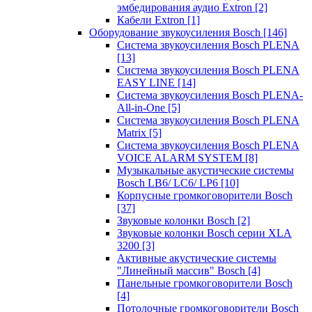
эмбедирования аудио Extron
[2]
Кабели Extron
[1]
Оборудование звукоусиления Bosch
[146]
Система звукоусиления Bosch PLENA
[13]
Система звукоусиления Bosch PLENA
EASY LINE
[14]
Система звукоусиления Bosch PLENA-
All-in-One
[5]
Система звукоусиления Bosch PLENA
Matrix
[5]
Система звукоусиления Bosch PLENA
VOICE ALARM SYSTEM
[8]
Музыкальные акустические системы
Bosch LB6/ LC6/ LP6
[10]
Корпусные громкоговорители Bosch
[37]
Звуковые колонки Bosch
[2]
Звуковые колонки Bosch серии XLA
3200
[3]
Активные акустические системы
"Линейный массив" Bosch
[4]
Панельные громкоговорители Bosch
[4]
Потолочные громкоговорители Bosch