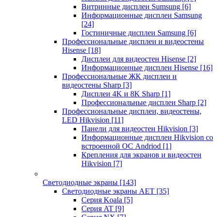
Витринные дисплеи Sumsung
[6]
Информационные дисплеи Samsung
[24]
Гостиничные дисплеи Samsung
[6]
Профессиональные дисплеи и видеостены
Hisense
[18]
Дисплеи для видеостен Hisense
[2]
Информационные дисплеи Hisense
[16]
Профессиональные ЖК дисплеи и
видеостены Sharp
[3]
Дисплеи 4K и 8K Sharp
[1]
Профессиональные дисплеи Sharp
[2]
Профессиональные дисплеи, видеостены,
LED Hikvision
[11]
Панели для видеостен Hikvision
[3]
Информационные дисплеи Hikvision со
встроенной ОС Andriod
[1]
Крепления для экранов и видеостен
Hikvision
[7]
Светодиодные экраны
[143]
Светодиодные экраны AET
[35]
Cерия Koala
[5]
Серия AT
[9]