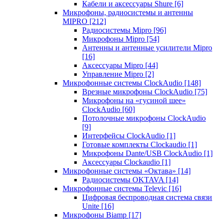
Кабели и аксессуары Shure
[6]
Микрофоны, радиосистемы и антенны
MIPRO
[212]
Радиосистемы Mipro
[96]
Микрофоны Mipro
[54]
Антенны и антенные усилители Mipro
[16]
Аксессуары Mipro
[44]
Управление Mipro
[2]
Микрофонные системы ClockAudio
[148]
Врезные микрофоны ClockAudio
[75]
Микрофоны на «гусиной шее»
ClockAudio
[60]
Потолочные микрофоны ClockAudio
[9]
Интерфейсы ClockAudio
[1]
Готовые комплекты Clockaudio
[1]
Микрофоны Dante/USB ClockAudio
[1]
Аксессуары Clockaudio
[1]
Микрофонные системы «Октава»
[14]
Радиосистемы OKTAVA
[14]
Микрофонные системы Televic
[16]
Цифровая беспроводная система связи
Unite
[16]
Микрофоны Biamp
[17]