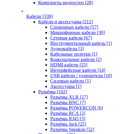
Комплекты видеостен
[28]
Кабели
[339]
Кабели и аксессуары
[212]
Спикерные кабели
[57]
Микрофонные кабели
[30]
Сетевые кабели
[67]
Инструментальный кабель
[1]
Аудиокабели
[3]
Кабельные оплетки
[1]
Коаксиальные кабели
[2]
HDMI кабели
[25]
Интерфейсные кабели
[14]
USB кабели / удлинители
[10]
Силовые кабели
[1]
Аксессуары
[1]
Разъёмы
[102]
Разъёмы XLR
[27]
Разъёмы BNC
[7]
Разъёмы POWERCON
[6]
Разъёмы RCA
[2]
Разъёмы RJ45
[3]
Разъёмы Jack
[25]
Разъёмы Speakon
[32]