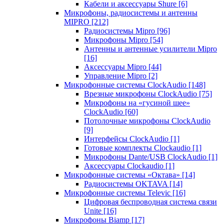
Кабели и аксессуары Shure
[6]
Микрофоны, радиосистемы и антенны
MIPRO
[212]
Радиосистемы Mipro
[96]
Микрофоны Mipro
[54]
Антенны и антенные усилители Mipro
[16]
Аксессуары Mipro
[44]
Управление Mipro
[2]
Микрофонные системы ClockAudio
[148]
Врезные микрофоны ClockAudio
[75]
Микрофоны на «гусиной шее»
ClockAudio
[60]
Потолочные микрофоны ClockAudio
[9]
Интерфейсы ClockAudio
[1]
Готовые комплекты Clockaudio
[1]
Микрофоны Dante/USB ClockAudio
[1]
Аксессуары Clockaudio
[1]
Микрофонные системы «Октава»
[14]
Радиосистемы OKTAVA
[14]
Микрофонные системы Televic
[16]
Цифровая беспроводная система связи
Unite
[16]
Микрофоны Biamp
[17]