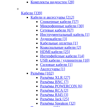
Комплекты видеостен
[28]
Кабели
[339]
Кабели и аксессуары
[212]
Спикерные кабели
[57]
Микрофонные кабели
[30]
Сетевые кабели
[67]
Инструментальный кабель
[1]
Аудиокабели
[3]
Кабельные оплетки
[1]
Коаксиальные кабели
[2]
HDMI кабели
[25]
Интерфейсные кабели
[14]
USB кабели / удлинители
[10]
Силовые кабели
[1]
Аксессуары
[1]
Разъёмы
[102]
Разъёмы XLR
[27]
Разъёмы BNC
[7]
Разъёмы POWERCON
[6]
Разъёмы RCA
[2]
Разъёмы RJ45
[3]
Разъёмы Jack
[25]
Разъёмы Speakon
[32]