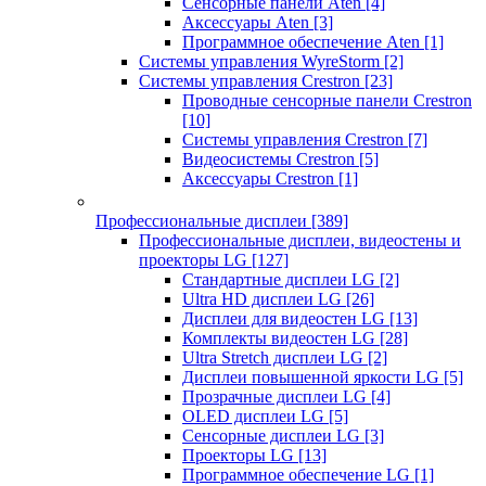
Сенсорные панели Aten
[4]
Аксессуары Aten
[3]
Программное обеспечение Aten
[1]
Системы управления WyreStorm
[2]
Системы управления Crestron
[23]
Проводные сенсорные панели Crestron
[10]
Системы управления Crestron
[7]
Видеосистемы Crestron
[5]
Аксессуары Crestron
[1]
Профессиональные дисплеи
[389]
Профессиональные дисплеи, видеостены и
проекторы LG
[127]
Стандартные дисплеи LG
[2]
Ultra HD дисплеи LG
[26]
Дисплеи для видеостен LG
[13]
Комплекты видеостен LG
[28]
Ultra Stretch дисплеи LG
[2]
Дисплеи повышенной яркости LG
[5]
Прозрачные дисплеи LG
[4]
OLED дисплеи LG
[5]
Сенсорные дисплеи LG
[3]
Проекторы LG
[13]
Программное обеспечение LG
[1]