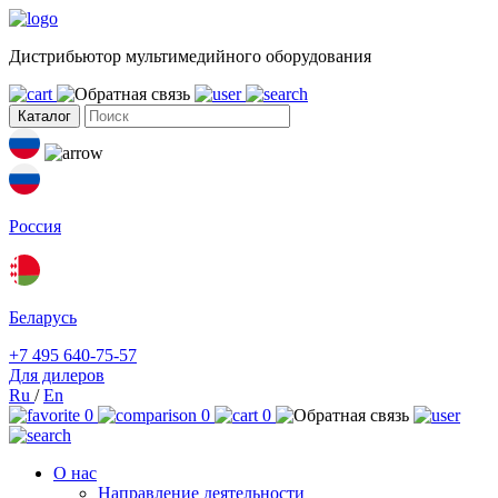
Дистрибьютор мультимедийного оборудования
Каталог
Россия
Беларусь
+7 495 640-75-57
Для дилеров
Ru
/
En
0
0
0
О нас
Направление деятельности