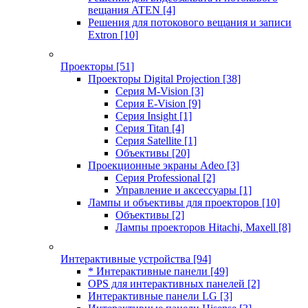
вещания ATEN
[4]
Решения для потокового вещания и записи
Extron
[10]
Проекторы
[51]
Проекторы Digital Projection
[38]
Серия M-Vision
[3]
Серия E-Vision
[9]
Серия Insight
[1]
Серия Titan
[4]
Серия Satellite
[1]
Объективы
[20]
Проекционные экраны Adeo
[3]
Серия Professional
[2]
Управление и аксессуары
[1]
Лампы и объективы для проекторов
[10]
Объективы
[2]
Лампы проекторов Hitachi, Maxell
[8]
Интерактивные устройства
[94]
* Интерактивные панели
[49]
OPS для интерактивных панелей
[2]
Интерактивные панели LG
[3]