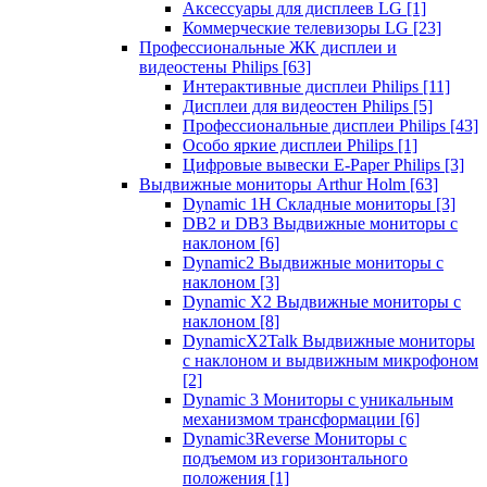
Аксессуары для дисплеев LG
[1]
Коммерческие телевизоры LG
[23]
Профессиональные ЖК дисплеи и
видеостены Philips
[63]
Интерактивные дисплеи Philips
[11]
Дисплеи для видеостен Philips
[5]
Профессиональные дисплеи Philips
[43]
Особо яркие дисплеи Philips
[1]
Цифровые вывески E-Paper Philips
[3]
Выдвижные мониторы Arthur Holm
[63]
Dynamic 1Н Складные мониторы
[3]
DB2 и DB3 Выдвижные мониторы с
наклоном
[6]
Dynamic2 Выдвижные мониторы с
наклоном
[3]
Dynamic X2 Выдвижные мониторы с
наклоном
[8]
DynamicX2Talk Выдвижные мониторы
с наклоном и выдвижным микрофоном
[2]
Dynamic 3 Мониторы с уникальным
механизмом трансформации
[6]
Dynamic3Reverse Мониторы с
подъемом из горизонтального
положения
[1]