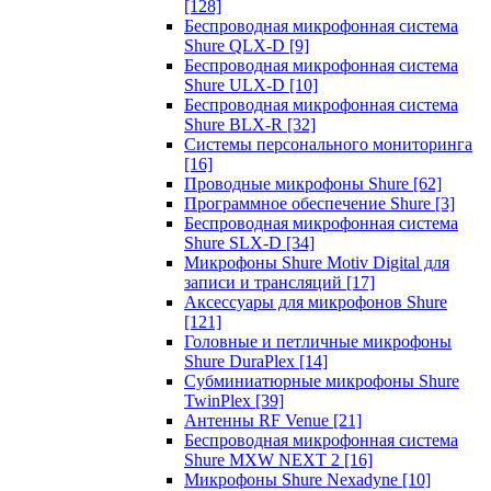
[128]
Беспроводная микрофонная система
Shure QLX-D
[9]
Беспроводная микрофонная система
Shure ULX-D
[10]
Беспроводная микрофонная система
Shure BLX-R
[32]
Системы персонального мониторинга
[16]
Проводные микрофоны Shure
[62]
Программное обеспечение Shure
[3]
Беспроводная микрофонная система
Shure SLX-D
[34]
Микрофоны Shure Motiv Digital для
записи и трансляций
[17]
Аксессуары для микрофонов Shure
[121]
Головные и петличные микрофоны
Shure DuraPlex
[14]
Субминиатюрные микрофоны Shure
TwinPlex
[39]
Антенны RF Venue
[21]
Беспроводная микрофонная система
Shure MXW NEXT 2
[16]
Микрофоны Shure Nexadyne
[10]