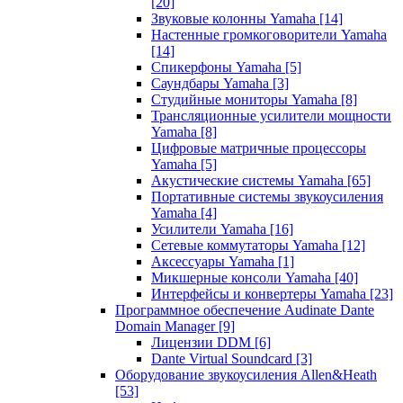
[20]
Звуковые колонны Yamaha
[14]
Настенные громкоговорители Yamaha
[14]
Спикерфоны Yamaha
[5]
Саундбары Yamaha
[3]
Студийные мониторы Yamaha
[8]
Трансляционные усилители мощности
Yamaha
[8]
Цифровые матричные процессоры
Yamaha
[5]
Акустические системы Yamaha
[65]
Портативные системы звукоусиления
Yamaha
[4]
Усилители Yamaha
[16]
Сетевые коммутаторы Yamaha
[12]
Аксессуары Yamaha
[1]
Микшерные консоли Yamaha
[40]
Интерфейсы и конвертеры Yamaha
[23]
Программное обеспечение Audinate Dante
Domain Manager
[9]
Лицензии DDM
[6]
Dante Virtual Soundcard
[3]
Оборудование звукоусиления Allen&Heath
[53]