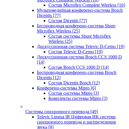
Состав Microflex Complete Wireless
[16]
Мультимедийная конференц-система Bosch
Dicentis
[77]
Состав Dicentis
[77]
Беспроводная конференц-система Shure
Microflex Wireless
[25]
Состав системы Shure Microflex
Wireless
[25]
Дискуссионная система Televic D-Cerno
[19]
Состав Televic D-Cerno
[19]
Дискуссионная система Bosch CCS 1000 D
[14]
Состав Bosch CCS 1000 D
[14]
Беспроводная конференц-система Bosch
Dicentis
[12]
Состав Dicentis Bosch
[12]
Конференц-системы Mipro
[6]
Состав системы Mipro
[3]
Комплекты системы Mipro
[3]
Системы синхронного перевода
[49]
Televic Lingua IR Цифровая ИК система
синхронного перевода и распределения
звука
[8]