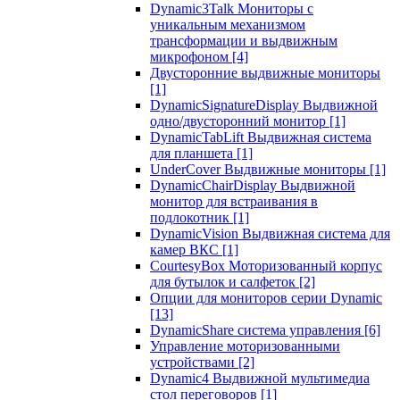
Dynamic3Talk Мониторы с
уникальным механизмом
трансформации и выдвижным
микрофоном
[4]
Двусторонние выдвижные мониторы
[1]
DynamicSignatureDisplay Выдвижной
одно/двусторонний монитор
[1]
DynamicTabLift Выдвижная система
для планшета
[1]
UnderCover Выдвижные мониторы
[1]
DynamicChairDisplay Выдвижной
монитор для встраивания в
подлокотник
[1]
DynamicVision Выдвижная система для
камер ВКС
[1]
CourtesyBox Моторизованный корпус
для бутылок и салфеток
[2]
Опции для мониторов серии Dynamic
[13]
DynamicShare система управления
[6]
Управление моторизованными
устройствами
[2]
Dynamic4 Выдвижной мультимедиа
стол переговоров
[1]