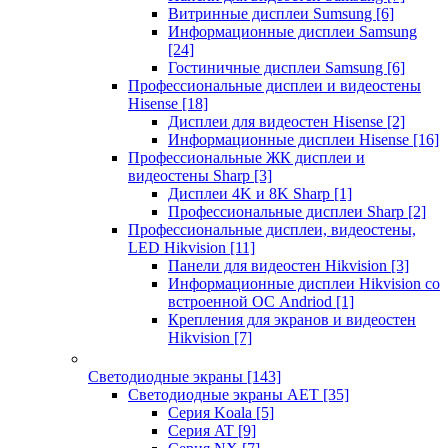
Витринные дисплеи Sumsung
[6]
Информационные дисплеи Samsung
[24]
Гостиничные дисплеи Samsung
[6]
Профессиональные дисплеи и видеостены
Hisense
[18]
Дисплеи для видеостен Hisense
[2]
Информационные дисплеи Hisense
[16]
Профессиональные ЖК дисплеи и
видеостены Sharp
[3]
Дисплеи 4K и 8K Sharp
[1]
Профессиональные дисплеи Sharp
[2]
Профессиональные дисплеи, видеостены,
LED Hikvision
[11]
Панели для видеостен Hikvision
[3]
Информационные дисплеи Hikvision со
встроенной ОС Andriod
[1]
Крепления для экранов и видеостен
Hikvision
[7]
Светодиодные экраны
[143]
Светодиодные экраны AET
[35]
Cерия Koala
[5]
Серия AT
[9]