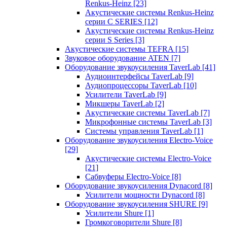
Renkus-Heinz
[23]
Акустические системы Renkus-Heinz
серии C SERIES
[12]
Акустические системы Renkus-Heinz
серии S Series
[3]
Акустические системы TEFRA
[15]
Звуковое оборудование ATEN
[7]
Оборудование звукоусиления TaverLab
[41]
Аудиоинтерфейсы TaverLab
[9]
Аудиопроцессоры TaverLab
[10]
Усилители TaverLab
[9]
Микшеры TaverLab
[2]
Акустические системы TaverLab
[7]
Микрофонные системы TaverLab
[3]
Системы управления TaverLab
[1]
Оборудование звукоусиления Electro-Voice
[29]
Акустические системы Electro-Voice
[21]
Сабвуферы Electro-Voice
[8]
Оборудование звукоусиления Dynacord
[8]
Усилители мощности Dynacord
[8]
Оборудование звукоусиления SHURE
[9]
Усилители Shure
[1]
Громкоговорители Shure
[8]