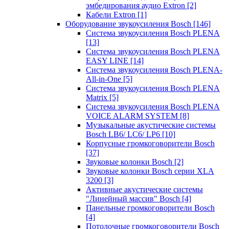
эмбедирования аудио Extron
[2]
Кабели Extron
[1]
Оборудование звукоусиления Bosch
[146]
Система звукоусиления Bosch PLENA
[13]
Система звукоусиления Bosch PLENA
EASY LINE
[14]
Система звукоусиления Bosch PLENA-
All-in-One
[5]
Система звукоусиления Bosch PLENA
Matrix
[5]
Система звукоусиления Bosch PLENA
VOICE ALARM SYSTEM
[8]
Музыкальные акустические системы
Bosch LB6/ LC6/ LP6
[10]
Корпусные громкоговорители Bosch
[37]
Звуковые колонки Bosch
[2]
Звуковые колонки Bosch серии XLA
3200
[3]
Активные акустические системы
"Линейный массив" Bosch
[4]
Панельные громкоговорители Bosch
[4]
Потолочные громкоговорители Bosch