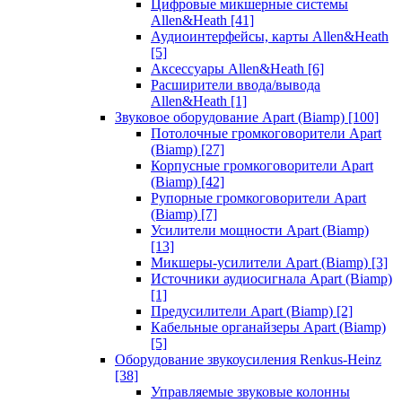
Цифровые микшерные системы
Allen&Heath
[41]
Аудиоинтерфейсы, карты Allen&Heath
[5]
Аксессуары Allen&Heath
[6]
Расширители ввода/вывода
Allen&Heath
[1]
Звуковое оборудование Apart (Biamp)
[100]
Потолочные громкоговорители Apart
(Biamp)
[27]
Корпусные громкоговорители Apart
(Biamp)
[42]
Рупорные громкоговорители Apart
(Biamp)
[7]
Усилители мощности Apart (Biamp)
[13]
Микшеры-усилители Apart (Biamp)
[3]
Источники аудиосигнала Apart (Biamp)
[1]
Предусилители Apart (Biamp)
[2]
Кабельные органайзеры Apart (Biamp)
[5]
Оборудование звукоусиления Renkus-Heinz
[38]
Управляемые звуковые колонны