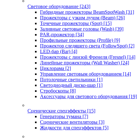
Световое оборудование
[243]
Гибридные прожекторы BeamSpotWash
[31]
Прожекторы с узким лучом (Beam)
[26]
Точечные прожекторы (Spot)
[15]
Заливные световые головы (Wash)
[39]
PAR-прожектор
[34]
Профильные прожекторы (Profile)
[9]
Прожектор следящего света (FollowSpot)
[2]
LED-бар (Bar)
[4]
Прожекторы с линзой Френеля (Fresnel)
[14]
Линейные прожекторы (Wall Washer)
[24]
Циклорама
[2]
Управление световым оборудованием
[14]
Потолочные светильники
[1]
Светодиодный диско-шар
[1]
Стробоскопы
[8]
Аксессуары для светового оборудования
[19]
Сценические спецэффекты
[15]
Генераторы тумана
[7]
Сценические вентиляторы
[3]
Жидкости для спецэффектов
[5]