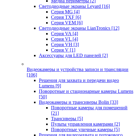
Медиа периметры
[2]
Светодиодные экраны Leyard
[16]
Серия MG
[4]
Серия TXF
[6]
Серия VEM
[6]
Светодиодные экраны LianTronics
[12]
Серия VA
[4]
Серия VL
[4]
Серия VH
[3]
Серия V
[1]
Аксессуары для LED панелей
[2]
Видеокамеры и устройства записи и трансляции
[106]
Решения для захвата и передачи видео
Lumens
[9]
Поворотные и стационарные камеры Lumens
[50]
Видеокамеры и трансиверы Bolin
[33]
Поворотные камеры для помещений
[21]
Трансиверы
[5]
Пульты управления камерами
[2]
Поворотные уличные камеры
[5]
Решения для видеозахвата и потокового