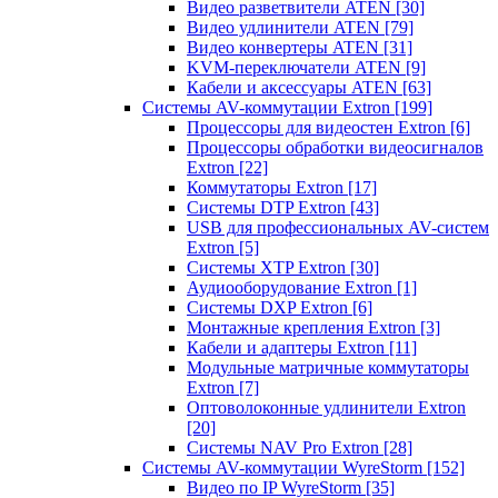
Видео разветвители ATEN
[30]
Видео удлинители ATEN
[79]
Видео конвертеры ATEN
[31]
KVM-переключатели ATEN
[9]
Кабели и аксессуары ATEN
[63]
Системы AV-коммутации Extron
[199]
Процессоры для видеостен Extron
[6]
Процессоры обработки видеосигналов
Extron
[22]
Коммутаторы Extron
[17]
Системы DTP Extron
[43]
USB для профессиональных AV-систем
Extron
[5]
Системы XTP Extron
[30]
Аудиооборудование Extron
[1]
Системы DXP Extron
[6]
Монтажные крепления Extron
[3]
Кабели и адаптеры Extron
[11]
Модульные матричные коммутаторы
Extron
[7]
Оптоволоконные удлинители Extron
[20]
Системы NAV Pro Extron
[28]
Системы AV-коммутации WyreStorm
[152]
Видео по IP WyreStorm
[35]