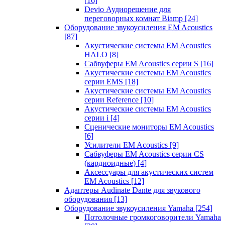
[16]
Devio Аудиорешение для
переговорных комнат Biamp
[24]
Оборудование звукоусиления EM Acoustics
[87]
Акустические системы EM Acoustics
HALO
[8]
Сабвуферы EM Acoustics серии S
[16]
Акустические системы EM Acoustics
серии EMS
[18]
Акустические системы EM Acoustics
серии Reference
[10]
Акустические системы EM Acoustics
серии i
[4]
Сценические мониторы EM Acoustics
[6]
Усилители EM Acoustics
[9]
Сабвуферы EM Acoustics серии CS
(кардиоидные)
[4]
Аксессуары для акустических систем
EM Acoustics
[12]
Адаптеры Audinate Dante для звукового
оборудования
[13]
Оборудование звукоусиления Yamaha
[254]
Потолочные громкоговорители Yamaha