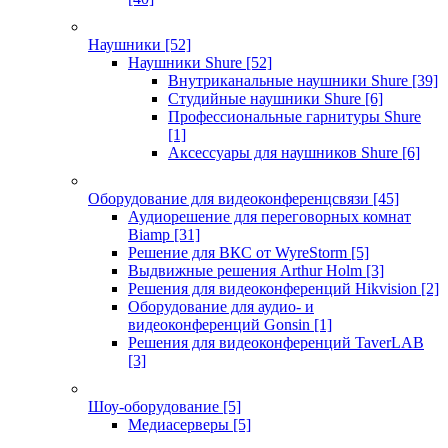
Наушники
[52]
Наушники Shure
[52]
Внутриканальные наушники Shure
[39]
Студийные наушники Shure
[6]
Профессиональные гарнитуры Shure
[1]
Аксессуары для наушников Shure
[6]
Оборудование для видеоконференцсвязи
[45]
Аудиорешение для переговорных комнат
Biamp
[31]
Решение для ВКС от WyreStorm
[5]
Выдвижные решения Arthur Holm
[3]
Решения для видеоконференций Hikvision
[2]
Оборудование для аудио- и
видеоконференций Gonsin
[1]
Решения для видеоконференций TaverLAB
[3]
Шоу-оборудование
[5]
Медиасерверы
[5]