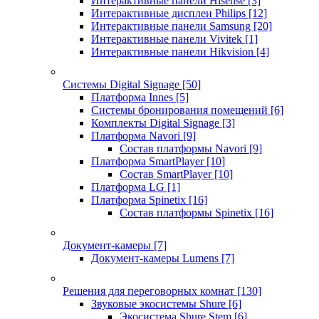
Интерактивные панели Hisense
[3]
Интерактивные дисплеи Philips
[12]
Интерактивные панели Samsung
[20]
Интерактивные панели Vivitek
[1]
Интерактивные панели Hikvision
[4]
Системы Digital Signage
[50]
Платформа Innes
[5]
Системы бронирования помещений
[6]
Комплекты Digital Signage
[3]
Платформа Navori
[9]
Состав платформы Navori
[9]
Платформа SmartPlayer
[10]
Состав SmartPlayer
[10]
Платформа LG
[1]
Платформа Spinetix
[16]
Состав платформы Spinetix
[16]
Документ-камеры
[7]
Документ-камеры Lumens
[7]
Решения для переговорных комнат
[130]
Звуковые экосистемы Shure
[6]
Экосистема Shure Stem
[6]