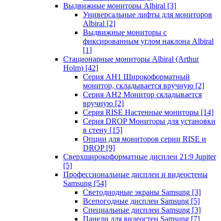
Выдвижные мониторы Albiral
[3]
Универсальные лифты для мониторов
Albiral
[2]
Выдвижные мониторы с
фиксированным углом наклона Albiral
[1]
Стационарные мониторы Albiral (Arthur
Holm)
[42]
Серия AH1 Широкоформатный
монитор, складывается вручную
[2]
Серия AH2 Монитор складывается
вручную
[2]
Серия RISE Настенные мониторы
[14]
Серия DROP Мониторы для установки
в стену
[15]
Опции для мониторов серии RISE и
DROP
[9]
Сверхширокоформатные дисплеи 21:9 Jupiter
[5]
Профессиональные дисплеи и видеостены
Samsung
[54]
Светодиодные экраны Samsung
[3]
Всепогодные дисплеи Samsung
[5]
Специальные дисплеи Samsung
[3]
Панели для видеостен Samsung
[7]