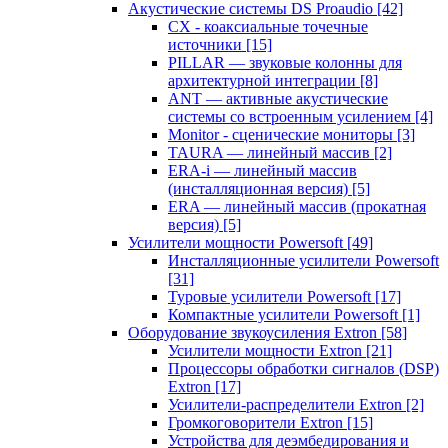
Акустические системы DS Proaudio
[42]
CX - коаксиальные точечные
источники
[15]
PILLAR — звуковые колонны для
архитектурной интеграции
[8]
ANT — активные акустические
системы со встроенным усилением
[4]
Monitor - сценические мониторы
[3]
TAURA — линейный массив
[2]
ERA-i — линейный массив
(инсталляционная версия)
[5]
ERA — линейный массив (прокатная
версия)
[5]
Усилители мощности Powersoft
[49]
Инсталляционные усилители Powersoft
[31]
Туровые усилители Powersoft
[17]
Компактные усилители Powersoft
[1]
Оборудование звукоусиления Extron
[58]
Усилители мощности Extron
[21]
Процессоры обработки сигналов (DSP)
Extron
[17]
Усилители-распределители Extron
[2]
Громкоговорители Extron
[15]
Устройства для деэмбедирования и