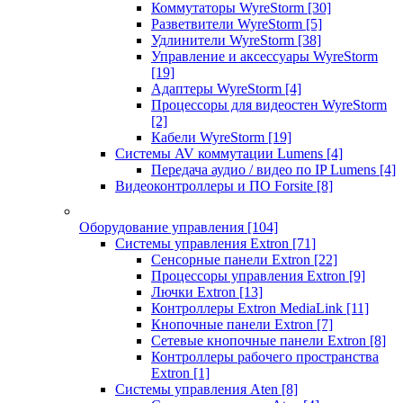
Коммутаторы WyreStorm
[30]
Разветвители WyreStorm
[5]
Удлинители WyreStorm
[38]
Управление и аксессуары WyreStorm
[19]
Адаптеры WyreStorm
[4]
Процессоры для видеостен WyreStorm
[2]
Кабели WyreStorm
[19]
Системы AV коммутации Lumens
[4]
Передача аудио / видео по IP Lumens
[4]
Видеоконтроллеры и ПО Forsite
[8]
Оборудование управления
[104]
Системы управления Extron
[71]
Сенсорные панели Extron
[22]
Процессоры управления Extron
[9]
Лючки Extron
[13]
Контроллеры Extron MediaLink
[11]
Кнопочные панели Extron
[7]
Сетевые кнопочные панели Extron
[8]
Контроллеры рабочего пространства
Extron
[1]
Системы управления Aten
[8]