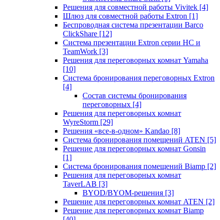
Решения для совместной работы Vivitek
[4]
Шлюз для совместной работы Extron
[1]
Беспроводная система презентации Barco
ClickShare
[12]
Система презентации Extron серии HC и
TeamWork
[3]
Решения для переговорных комнат Yamaha
[10]
Система бронирования переговорных Extron
[4]
Состав системы бронирования
переговорных
[4]
Решения для переговорных комнат
WyreStorm
[29]
Решения «все-в-одном» Kandao
[8]
Система бронирования помещений ATEN
[5]
Решение для переговорных комнат Gonsin
[1]
Система бронирования помещений Biamp
[2]
Решения для переговорных комнат
TaverLAB
[3]
BYOD/BYOM-решения
[3]
Решение для переговорных комнат ATEN
[2]
Решение для переговорных комнат Biamp
[40]