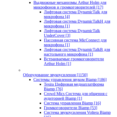
Выдвижные механизмы Arthur Holm для
микрофонов и громкоговорителей
[17]
Лифтовая система DynamicTalk для
микрофона
[4]
Лифтовая система DynamicTalkH для
микрофона
[1]
Лифтовая система DynamicTalk
UnderCover
[3]
Пассивная система MicConnect для
микрофона
[1]
Лифтовая система DynamicTalkB для
настольного микрофона
[1]
Встраиваемые громкоговорители
Arthur Holm
[1]
Оборудование звукоусиления
[1150]
Системы управления звуком Biamp
[186]
Tesira Цифровая медиаплатформа
Biamp
[76]
Crowd Mics Система для общения с
аудиторией Biamp
[1]
Система управления Biamp
[16]
Громкоговорители Biamp
[53]
Система звукоусиления Voltera Biamp