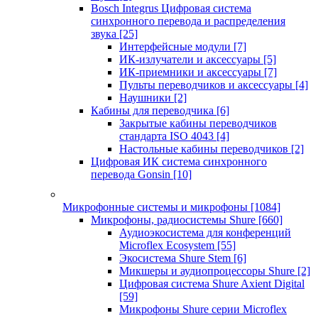
Bosch Integrus Цифровая система
синхронного перевода и распределения
звука
[25]
Интерфейсные модули
[7]
ИК-излучатели и аксессуары
[5]
ИК-приемники и аксессуары
[7]
Пульты переводчиков и аксессуары
[4]
Наушники
[2]
Кабины для переводчика
[6]
Закрытые кабины переводчиков
стандарта ISO 4043
[4]
Настольные кабины переводчиков
[2]
Цифровая ИК система синхронного
перевода Gonsin
[10]
Микрофонные системы и микрофоны
[1084]
Микрофоны, радиосистемы Shure
[660]
Аудиоэкосистема для конференций
Microflex Ecosystem
[55]
Экосистема Shure Stem
[6]
Микшеры и аудиопроцессоры Shure
[2]
Цифровая система Shure Axient Digital
[59]
Микрофоны Shure серии Microflex