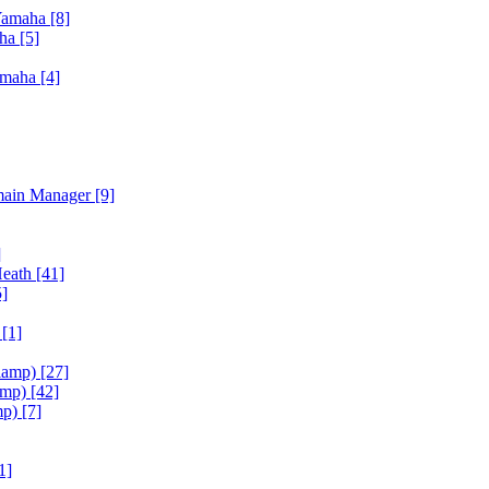
Yamaha
[8]
aha
[5]
amaha
[4]
main Manager
[9]
]
Heath
[41]
5]
h
[1]
iamp)
[27]
amp)
[42]
mp)
[7]
1]