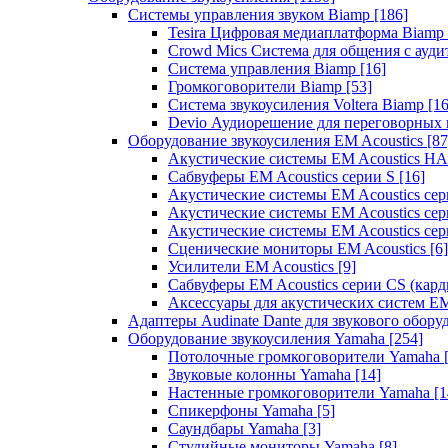
Системы управления звуком Biamp
[186]
Tesira Цифровая медиаплатформа Biamp
Crowd Mics Система для общения с ауд
Система управления Biamp
[16]
Громкоговорители Biamp
[53]
Система звукоусиления Voltera Biamp
[16
Devio Аудиорешение для переговорных
Оборудование звукоусиления EM Acoustics
[87
Акустические системы EM Acoustics 
Сабвуферы EM Acoustics серии S
[16]
Акустические системы EM Acoustics с
Акустические системы EM Acoustics сер
Акустические системы EM Acoustics сер
Сценические мониторы EM Acoustics
[6]
Усилители EM Acoustics
[9]
Сабвуферы EM Acoustics серии CS (кар
Аксессуары для акустических систем EM
Адаптеры Audinate Dante для звукового обор
Оборудование звукоусиления Yamaha
[254]
Потолочные громкоговорители Yamaha
Звуковые колонны Yamaha
[14]
Настенные громкоговорители Yamaha
[1
Спикерфоны Yamaha
[5]
Саундбары Yamaha
[3]
Студийные мониторы Yamaha
[8]