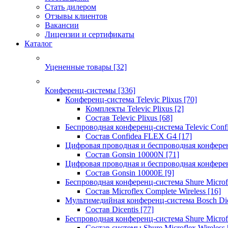
Стать дилером
Отзывы клиентов
Вакансии
Лицензии и сертификаты
Каталог
Уцененные товары
[32]
Конференц-системы
[336]
Конференц-система Televic Plixus
[70]
Комплекты Televic Plixus
[2]
Состав Televic Plixus
[68]
Беспроводная конференц-система Televic Con
Состав Confidea FLEX G4
[17]
Цифровая проводная и беспроводная конфере
Состав Gonsin 10000N
[71]
Цифровая проводная и беспроводная конфере
Состав Gonsin 10000E
[9]
Беспроводная конференц-система Shure Microfl
Состав Microflex Complete Wireless
[16]
Мультимедийная конференц-система Bosch Dic
Состав Dicentis
[77]
Беспроводная конференц-система Shure Microfl
Состав системы Shure Microflex Wireless