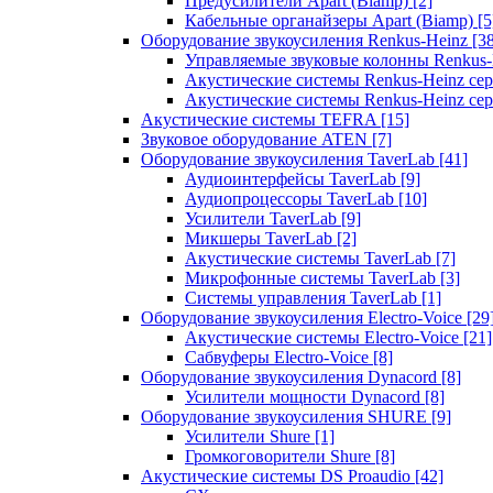
Предусилители Apart (Biamp)
[2]
Кабельные органайзеры Apart (Biamp)
[5
Оборудование звукоусиления Renkus-Heinz
[3
Управляемые звуковые колонны Renkus
Акустические системы Renkus-Heinz с
Акустические системы Renkus-Heinz сер
Акустические системы TEFRA
[15]
Звуковое оборудование ATEN
[7]
Оборудование звукоусиления TaverLab
[41]
Аудиоинтерфейсы TaverLab
[9]
Аудиопроцессоры TaverLab
[10]
Усилители TaverLab
[9]
Микшеры TaverLab
[2]
Акустические системы TaverLab
[7]
Микрофонные системы TaverLab
[3]
Системы управления TaverLab
[1]
Оборудование звукоусиления Electro-Voice
[29
Акустические системы Electro-Voice
[21]
Сабвуферы Electro-Voice
[8]
Оборудование звукоусиления Dynacord
[8]
Усилители мощности Dynacord
[8]
Оборудование звукоусиления SHURE
[9]
Усилители Shure
[1]
Громкоговорители Shure
[8]
Акустические системы DS Proaudio
[42]