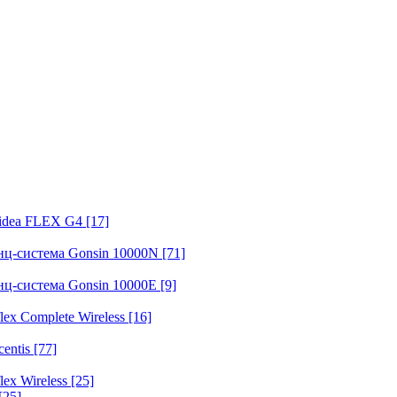
fidea FLEX G4
[17]
нц-система Gonsin 10000N
[71]
нц-система Gonsin 10000E
[9]
ex Complete Wireless
[16]
entis
[77]
ex Wireless
[25]
[25]