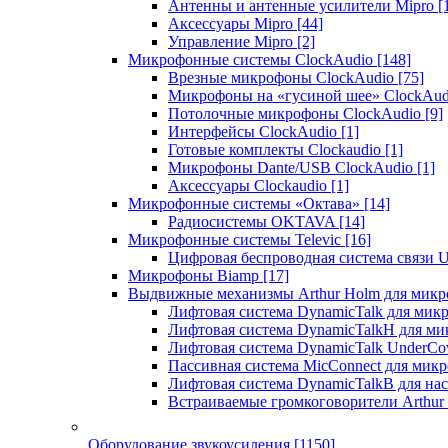
Антенны и антенные усилители Mipro
[
Аксессуары Mipro
[44]
Управление Mipro
[2]
Микрофонные системы ClockAudio
[148]
Врезные микрофоны ClockAudio
[75]
Микрофоны на «гусиной шее» ClockAu
Потолочные микрофоны ClockAudio
[9]
Интерфейсы ClockAudio
[1]
Готовые комплекты Clockaudio
[1]
Микрофоны Dante/USB ClockAudio
[1]
Аксессуары Clockaudio
[1]
Микрофонные системы «Октава»
[14]
Радиосистемы OKTAVA
[14]
Микрофонные системы Televic
[16]
Цифровая беспроводная система связи U
Микрофоны Biamp
[17]
Выдвижные механизмы Arthur Holm для микр
Лифтовая система DynamicTalk для ми
Лифтовая система DynamicTalkH для м
Лифтовая система DynamicTalk UnderCo
Пассивная система MicConnect для мик
Лифтовая система DynamicTalkB для на
Встраиваемые громкоговорители Arthu
Оборудование звукоусиления
[1150]