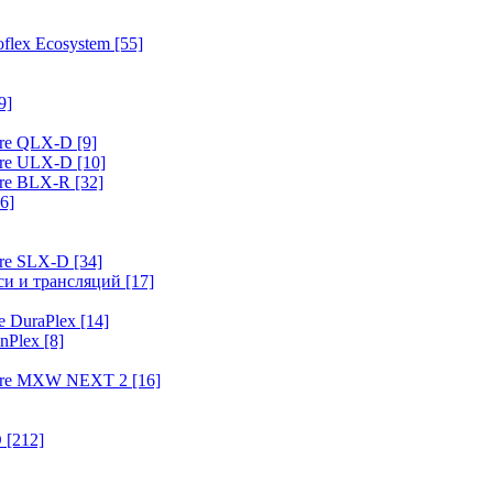
flex Ecosystem
[55]
9]
ure QLX-D
[9]
ure ULX-D
[10]
ure BLX-R
[32]
6]
ure SLX-D
[34]
иси и трансляций
[17]
e DuraPlex
[14]
nPlex
[8]
hure MXW NEXT 2
[16]
O
[212]