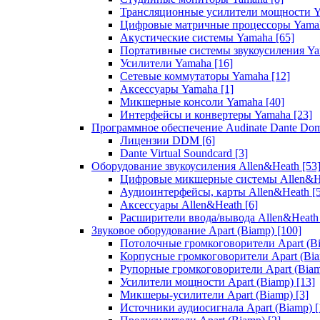
Трансляционные усилители мощности 
Цифровые матричные процессоры Yam
Акустические системы Yamaha
[65]
Портативные системы звукоусиления Y
Усилители Yamaha
[16]
Сетевые коммутаторы Yamaha
[12]
Аксессуары Yamaha
[1]
Микшерные консоли Yamaha
[40]
Интерфейсы и конвертеры Yamaha
[23]
Программное обеспечение Audinate Dante Do
Лицензии DDM
[6]
Dante Virtual Soundcard
[3]
Оборудование звукоусиления Allen&Heath
[53
Цифровые микшерные системы Allen&
Аудиоинтерфейсы, карты Allen&Heath
[
Аксессуары Allen&Heath
[6]
Расширители ввода/вывода Allen&Heat
Звуковое оборудование Apart (Biamp)
[100]
Потолочные громкоговорители Apart (B
Корпусные громкоговорители Apart (Bi
Рупорные громкоговорители Apart (Bia
Усилители мощности Apart (Biamp)
[13]
Микшеры-усилители Apart (Biamp)
[3]
Источники аудиосигнала Apart (Biamp)
[