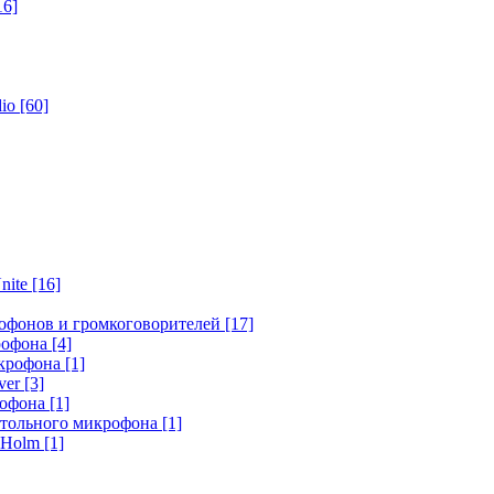
16]
dio
[60]
nite
[16]
офонов и громкоговорителей
[17]
крофона
[4]
икрофона
[1]
ver
[3]
рофона
[1]
стольного микрофона
[1]
r Holm
[1]