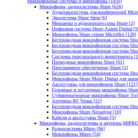
Микрофонные системы и микрофоны
[1050]
Микрофоны, радиосистемы Shure
[626]
Аудиоэкосистема для конференций Micro
Экосистема Shure Stem
[6]
Микшеры и аудиопроцессоры Shure
[2]
Цифровая система Shure Axient Digital
[5
Микрофоны Shure серии Microflex
[128]
Беспроводная микрофонная система Sh
Беспроводная микрофонная система Sh
Беспроводная микрофонная система Sh
Системы персонального мониторинга
[1
Проводные микрофоны Shure
[61]
Программное обеспечение Shure
[2]
Беспроводная микрофонная система Sh
Микрофоны Shure Motiv Digital для зап
Аксессуары для микрофонов Shure
[121]
Головные и петличные микрофоны Shur
Субминиатюрные микрофоны Shure Twi
Антенны RF Venue
[21]
Беспроводная микрофонная система S
Микрофоны Shure Nexadyne
[10]
Кабели и аксессуары Shure
[5]
Микрофоны, радиосистемы и антенны MIPR
Радиосистемы Mipro
[96]
Микрофоны Mipro
[54]