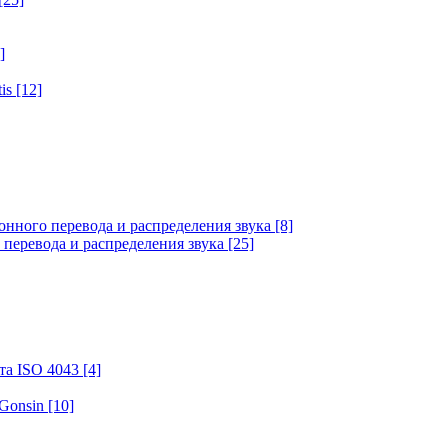
]
tis
[12]
онного перевода и распределения звука
[8]
 перевода и распределения звука
[25]
та ISO 4043
[4]
 Gonsin
[10]