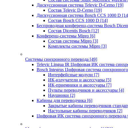
Дискуссионная система Televic D-Cerno
[19]
Состав Televic D-Cerno
[19]
Дискуссионная система Bosch CCS 1000 D
[14
Состав Bosch CCS 1000 D
[14]
Беспроводная конференц-система Bosch Dicen
Состав Dicentis Bosch
[12]
Конференц-системы Mipro
[6]
Состав системы Mipro
[3]
Комплекты системы Mipro
[3]
Системы синхронного перевода
[49]
Televic Lingua IR Цифровая ИК система синхр
Bosch Integrus Цифровая система синхронного
Интерфейсные модули
[7]
ИК-излучатели и аксессуары
[5]
ИК-приемники и аксессуары
[7]
Пульты переводчиков и аксессуары
[4]
Наушники
[2]
Кабины для переводчика
[6]
Закрытые кабины переводчиков стандар
Настольные кабины переводчиков
[2]
Цифровая ИК система синхронного перевода