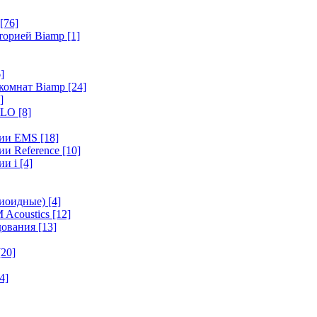
[76]
иторией Biamp
[1]
]
 комнат Biamp
[24]
]
HALO
[8]
ерии EMS
[18]
ии Reference
[10]
ии i
[4]
диоидные)
[4]
 Acoustics
[12]
удования
[13]
[20]
4]