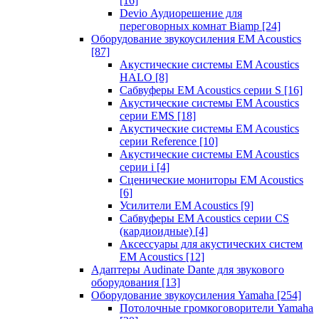
[16]
Devio Аудиорешение для
переговорных комнат Biamp
[24]
Оборудование звукоусиления EM Acoustics
[87]
Акустические системы EM Acoustics
HALO
[8]
Сабвуферы EM Acoustics серии S
[16]
Акустические системы EM Acoustics
серии EMS
[18]
Акустические системы EM Acoustics
серии Reference
[10]
Акустические системы EM Acoustics
серии i
[4]
Сценические мониторы EM Acoustics
[6]
Усилители EM Acoustics
[9]
Сабвуферы EM Acoustics серии CS
(кардиоидные)
[4]
Аксессуары для акустических систем
EM Acoustics
[12]
Адаптеры Audinate Dante для звукового
оборудования
[13]
Оборудование звукоусиления Yamaha
[254]
Потолочные громкоговорители Yamaha