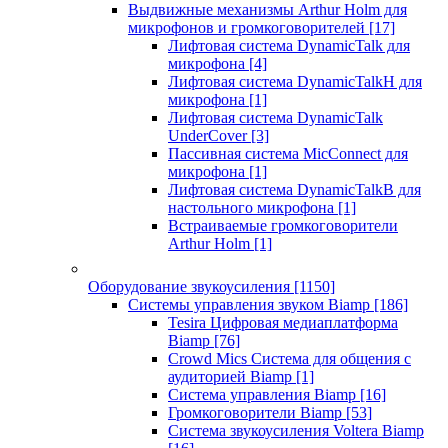
Выдвижные механизмы Arthur Holm для
микрофонов и громкоговорителей
[17]
Лифтовая система DynamicTalk для
микрофона
[4]
Лифтовая система DynamicTalkH для
микрофона
[1]
Лифтовая система DynamicTalk
UnderCover
[3]
Пассивная система MicConnect для
микрофона
[1]
Лифтовая система DynamicTalkB для
настольного микрофона
[1]
Встраиваемые громкоговорители
Arthur Holm
[1]
Оборудование звукоусиления
[1150]
Системы управления звуком Biamp
[186]
Tesira Цифровая медиаплатформа
Biamp
[76]
Crowd Mics Система для общения с
аудиторией Biamp
[1]
Система управления Biamp
[16]
Громкоговорители Biamp
[53]
Система звукоусиления Voltera Biamp