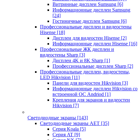
Витринные дисплеи Sumsung
[6]
Информационные дисплеи Samsung
[24]
Гостиничные дисплеи Samsung
[6]
Профессиональные дисплеи и видеостены
Hisense
[18]
Дисплеи для видеостен Hisense
[2]
Информационные дисплеи Hisense
[16]
Профессиональные ЖК дисплеи и
видеостены Sharp
[3]
Дисплеи 4K и 8K Sharp
[1]
Профессиональные дисплеи Sharp
[2]
Профессиональные дисплеи, видеостены,
LED Hikvision
[11]
Панели для видеостен Hikvision
[3]
Информационные дисплеи Hikvision со
встроенной ОС Andriod
[1]
Крепления для экранов и видеостен
Hikvision
[7]
Светодиодные экраны
[143]
Светодиодные экраны AET
[35]
Cерия Koala
[5]
Серия AT
[9]