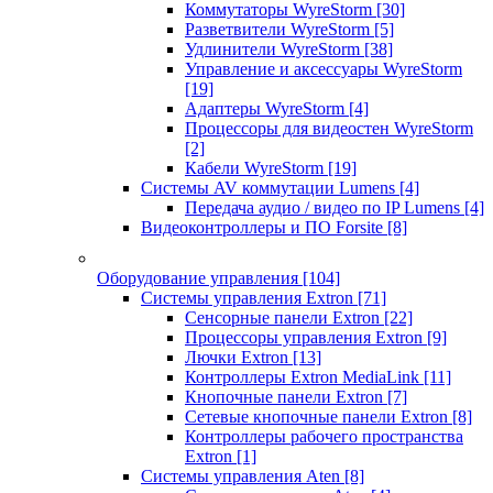
Коммутаторы WyreStorm
[30]
Разветвители WyreStorm
[5]
Удлинители WyreStorm
[38]
Управление и аксессуары WyreStorm
[19]
Адаптеры WyreStorm
[4]
Процессоры для видеостен WyreStorm
[2]
Кабели WyreStorm
[19]
Системы AV коммутации Lumens
[4]
Передача аудио / видео по IP Lumens
[4]
Видеоконтроллеры и ПО Forsite
[8]
Оборудование управления
[104]
Системы управления Extron
[71]
Сенсорные панели Extron
[22]
Процессоры управления Extron
[9]
Лючки Extron
[13]
Контроллеры Extron MediaLink
[11]
Кнопочные панели Extron
[7]
Сетевые кнопочные панели Extron
[8]
Контроллеры рабочего пространства
Extron
[1]
Системы управления Aten
[8]