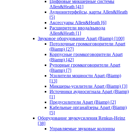
Цифровые микшерные системы
Allen&Heath
[41]
Аудиоинтерфейсы, карты Allen&Heath
[5]
Аксессуары Allen&Heath
[6]
Расширители ввода/вывода
Allen&Heath
[1]
Звуковое оборудование Apart (Biamp)
[100]
Потолочные громкоговорители Apart
(Biamp)
[27]
Корпусные громкоговорители Apart
(Biamp)
[42]
Рупорные громкоговорители Apart
(Biamp)
[7]
Усилители мощности Apart (Biamp)
[13]
Микшеры-усилители Apart (Biamp)
[3]
Источники аудиосигнала Apart (Biamp)
[1]
Предусилители Apart (Biamp)
[2]
Кабельные органайзеры Apart (Biamp)
[5]
Оборудование звукоусиления Renkus-Heinz
[38]
Управляемые звуковые колонны