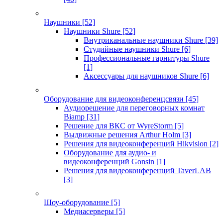
Наушники
[52]
Наушники Shure
[52]
Внутриканальные наушники Shure
[39]
Студийные наушники Shure
[6]
Профессиональные гарнитуры Shure
[1]
Аксессуары для наушников Shure
[6]
Оборудование для видеоконференцсвязи
[45]
Аудиорешение для переговорных комнат
Biamp
[31]
Решение для ВКС от WyreStorm
[5]
Выдвижные решения Arthur Holm
[3]
Решения для видеоконференций Hikvision
[2]
Оборудование для аудио- и
видеоконференций Gonsin
[1]
Решения для видеоконференций TaverLAB
[3]
Шоу-оборудование
[5]
Медиасерверы
[5]