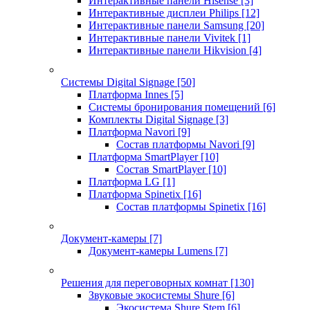
Интерактивные панели Hisense
[3]
Интерактивные дисплеи Philips
[12]
Интерактивные панели Samsung
[20]
Интерактивные панели Vivitek
[1]
Интерактивные панели Hikvision
[4]
Системы Digital Signage
[50]
Платформа Innes
[5]
Системы бронирования помещений
[6]
Комплекты Digital Signage
[3]
Платформа Navori
[9]
Состав платформы Navori
[9]
Платформа SmartPlayer
[10]
Состав SmartPlayer
[10]
Платформа LG
[1]
Платформа Spinetix
[16]
Состав платформы Spinetix
[16]
Документ-камеры
[7]
Документ-камеры Lumens
[7]
Решения для переговорных комнат
[130]
Звуковые экосистемы Shure
[6]
Экосистема Shure Stem
[6]