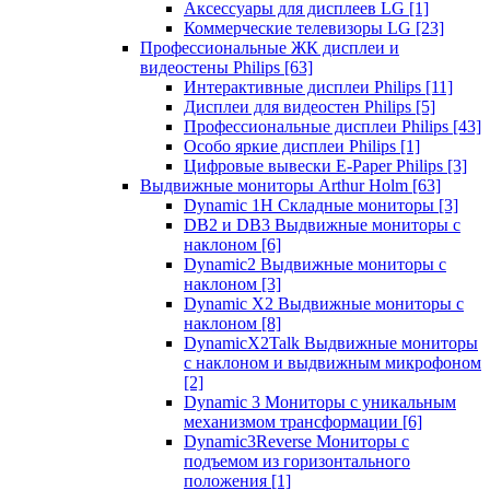
Аксессуары для дисплеев LG
[1]
Коммерческие телевизоры LG
[23]
Профессиональные ЖК дисплеи и
видеостены Philips
[63]
Интерактивные дисплеи Philips
[11]
Дисплеи для видеостен Philips
[5]
Профессиональные дисплеи Philips
[43]
Особо яркие дисплеи Philips
[1]
Цифровые вывески E-Paper Philips
[3]
Выдвижные мониторы Arthur Holm
[63]
Dynamic 1Н Складные мониторы
[3]
DB2 и DB3 Выдвижные мониторы с
наклоном
[6]
Dynamic2 Выдвижные мониторы с
наклоном
[3]
Dynamic X2 Выдвижные мониторы с
наклоном
[8]
DynamicX2Talk Выдвижные мониторы
с наклоном и выдвижным микрофоном
[2]
Dynamic 3 Мониторы с уникальным
механизмом трансформации
[6]
Dynamic3Reverse Мониторы с
подъемом из горизонтального
положения
[1]