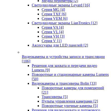
Медиа периметры
[2]
Светодиодные экраны Leyard
[16]
Серия MG
[4]
Серия TXF
[6]
Серия VEM
[6]
Светодиодные экраны LianTronics
[12]
Серия VA
[4]
Серия VL
[4]
Серия VH
[3]
Серия V
[1]
Аксессуары для LED панелей
[2]
Видеокамеры и устройства записи и трансляции
[106]
Решения для захвата и передачи видео
Lumens
[9]
Поворотные и стационарные камеры Lumens
[50]
Видеокамеры и трансиверы Bolin
[33]
Поворотные камеры для помещений
[21]
Трансиверы
[5]
Пульты управления камерами
[2]
Поворотные уличные камеры
[5]
Решения для видеозахвата и потокового