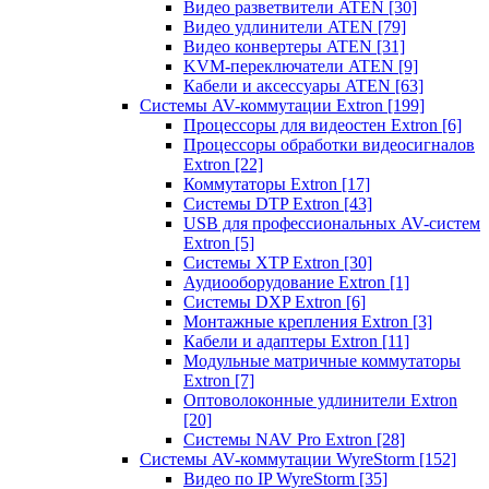
Видео разветвители ATEN
[30]
Видео удлинители ATEN
[79]
Видео конвертеры ATEN
[31]
KVM-переключатели ATEN
[9]
Кабели и аксессуары ATEN
[63]
Системы AV-коммутации Extron
[199]
Процессоры для видеостен Extron
[6]
Процессоры обработки видеосигналов
Extron
[22]
Коммутаторы Extron
[17]
Системы DTP Extron
[43]
USB для профессиональных AV-систем
Extron
[5]
Системы XTP Extron
[30]
Аудиооборудование Extron
[1]
Системы DXP Extron
[6]
Монтажные крепления Extron
[3]
Кабели и адаптеры Extron
[11]
Модульные матричные коммутаторы
Extron
[7]
Оптоволоконные удлинители Extron
[20]
Системы NAV Pro Extron
[28]
Системы AV-коммутации WyreStorm
[152]
Видео по IP WyreStorm
[35]