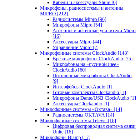
Кабели и аксессуары Shure
[6]
Микрофоны, радиосистемы и антенны
MIPRO
[212]
Радиосистемы Mipro
[96]
Микрофоны Mipro
[54]
Антенны и антенные усилители Mipro
[16]
Аксессуары Mipro
[44]
Управление Mipro
[2]
Микрофонные системы ClockAudio
[148]
Врезные микрофоны ClockAudio
[75]
Микрофоны на «гусиной шее»
ClockAudio
[60]
Потолочные микрофоны ClockAudio
[9]
Интерфейсы ClockAudio
[1]
Готовые комплекты Clockaudio
[1]
Микрофоны Dante/USB ClockAudio
[1]
Аксессуары Clockaudio
[1]
Микрофонные системы «Октава»
[14]
Радиосистемы OKTAVA
[14]
Микрофонные системы Televic
[16]
Цифровая беспроводная система связи
Unite
[16]
Микрофоны Biamp
[17]