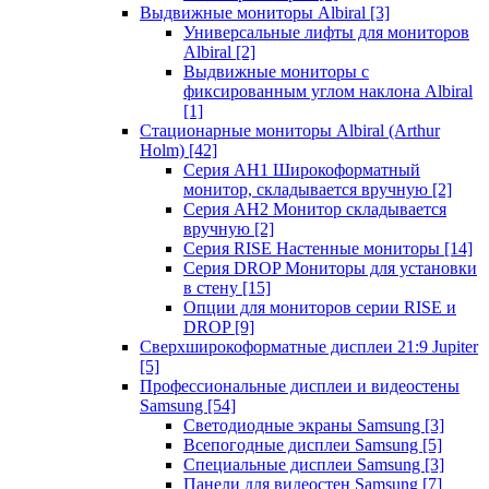
Выдвижные мониторы Albiral
[3]
Универсальные лифты для мониторов
Albiral
[2]
Выдвижные мониторы с
фиксированным углом наклона Albiral
[1]
Стационарные мониторы Albiral (Arthur
Holm)
[42]
Серия AH1 Широкоформатный
монитор, складывается вручную
[2]
Серия AH2 Монитор складывается
вручную
[2]
Серия RISE Настенные мониторы
[14]
Серия DROP Мониторы для установки
в стену
[15]
Опции для мониторов серии RISE и
DROP
[9]
Сверхширокоформатные дисплеи 21:9 Jupiter
[5]
Профессиональные дисплеи и видеостены
Samsung
[54]
Светодиодные экраны Samsung
[3]
Всепогодные дисплеи Samsung
[5]
Специальные дисплеи Samsung
[3]
Панели для видеостен Samsung
[7]