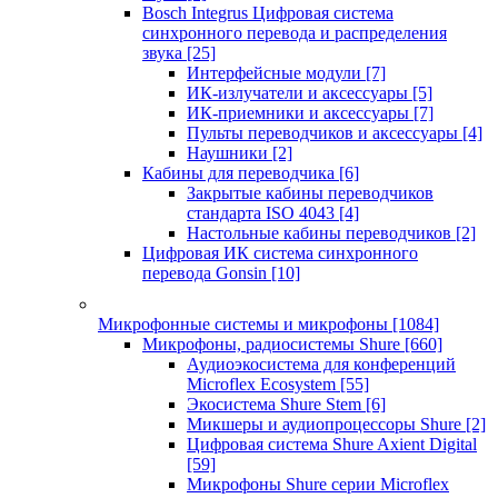
Bosch Integrus Цифровая система
синхронного перевода и распределения
звука
[25]
Интерфейсные модули
[7]
ИК-излучатели и аксессуары
[5]
ИК-приемники и аксессуары
[7]
Пульты переводчиков и аксессуары
[4]
Наушники
[2]
Кабины для переводчика
[6]
Закрытые кабины переводчиков
стандарта ISO 4043
[4]
Настольные кабины переводчиков
[2]
Цифровая ИК система синхронного
перевода Gonsin
[10]
Микрофонные системы и микрофоны
[1084]
Микрофоны, радиосистемы Shure
[660]
Аудиоэкосистема для конференций
Microflex Ecosystem
[55]
Экосистема Shure Stem
[6]
Микшеры и аудиопроцессоры Shure
[2]
Цифровая система Shure Axient Digital
[59]
Микрофоны Shure серии Microflex