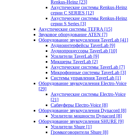
Renkus-Heinz
[23]
Акустические системы Renkus-Heinz
серии C SERIES
[12]
Акустические системы Renkus-Heinz
серии S Series
[3]
Акустические системы TEFRA
[15]
Звуковое оборудование ATEN
[7]
Оборудование звукоусиления TaverLab
[41]
Аудиоинтерфейсы TaverLab
[9]
Аудиопроцессоры TaverLab
[10]
Усилители TaverLab
[9]
Микшеры TaverLab
[2]
Акустические системы TaverLab
[7]
Микрофонные системы TaverLab
[3]
Системы управления TaverLab
[1]
Оборудование звукоусиления Electro-Voice
[29]
Акустические системы Electro-Voice
[21]
Сабвуферы Electro-Voice
[8]
Оборудование звукоусиления Dynacord
[8]
Усилители мощности Dynacord
[8]
Оборудование звукоусиления SHURE
[9]
Усилители Shure
[1]
Громкоговорители Shure
[8]