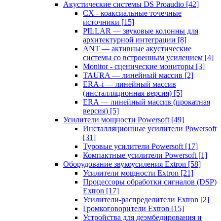
Акустические системы DS Proaudio
[42]
CX - коаксиальные точечные
источники
[15]
PILLAR — звуковые колонны для
архитектурной интеграции
[8]
ANT — активные акустические
системы со встроенным усилением
[4]
Monitor - сценические мониторы
[3]
TAURA — линейный массив
[2]
ERA-i — линейный массив
(инсталляционная версия)
[5]
ERA — линейный массив (прокатная
версия)
[5]
Усилители мощности Powersoft
[49]
Инсталляционные усилители Powersoft
[31]
Туровые усилители Powersoft
[17]
Компактные усилители Powersoft
[1]
Оборудование звукоусиления Extron
[58]
Усилители мощности Extron
[21]
Процессоры обработки сигналов (DSP)
Extron
[17]
Усилители-распределители Extron
[2]
Громкоговорители Extron
[15]
Устройства для деэмбедирования и