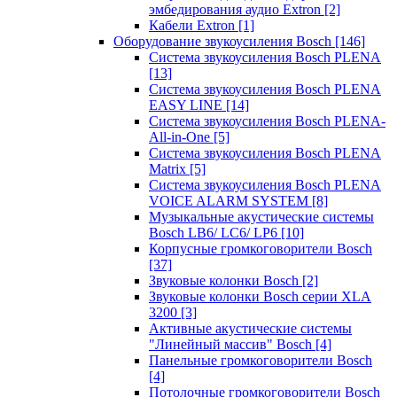
эмбедирования аудио Extron
[2]
Кабели Extron
[1]
Оборудование звукоусиления Bosch
[146]
Система звукоусиления Bosch PLENA
[13]
Система звукоусиления Bosch PLENA
EASY LINE
[14]
Система звукоусиления Bosch PLENA-
All-in-One
[5]
Система звукоусиления Bosch PLENA
Matrix
[5]
Система звукоусиления Bosch PLENA
VOICE ALARM SYSTEM
[8]
Музыкальные акустические системы
Bosch LB6/ LC6/ LP6
[10]
Корпусные громкоговорители Bosch
[37]
Звуковые колонки Bosch
[2]
Звуковые колонки Bosch серии XLA
3200
[3]
Активные акустические системы
"Линейный массив" Bosch
[4]
Панельные громкоговорители Bosch
[4]
Потолочные громкоговорители Bosch