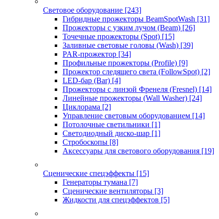
Световое оборудование
[243]
Гибридные прожекторы BeamSpotWash
[31]
Прожекторы с узким лучом (Beam)
[26]
Точечные прожекторы (Spot)
[15]
Заливные световые головы (Wash)
[39]
PAR-прожектор
[34]
Профильные прожекторы (Profile)
[9]
Прожектор следящего света (FollowSpot)
[2]
LED-бар (Bar)
[4]
Прожекторы с линзой Френеля (Fresnel)
[14]
Линейные прожекторы (Wall Washer)
[24]
Циклорама
[2]
Управление световым оборудованием
[14]
Потолочные светильники
[1]
Светодиодный диско-шар
[1]
Стробоскопы
[8]
Аксессуары для светового оборудования
[19]
Сценические спецэффекты
[15]
Генераторы тумана
[7]
Сценические вентиляторы
[3]
Жидкости для спецэффектов
[5]