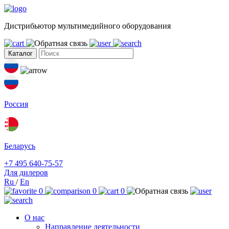
Дистрибьютор мультимедийного оборудования
Каталог
Россия
Беларусь
+7 495 640-75-57
Для дилеров
Ru
/
En
0
0
0
О нас
Направление деятельности