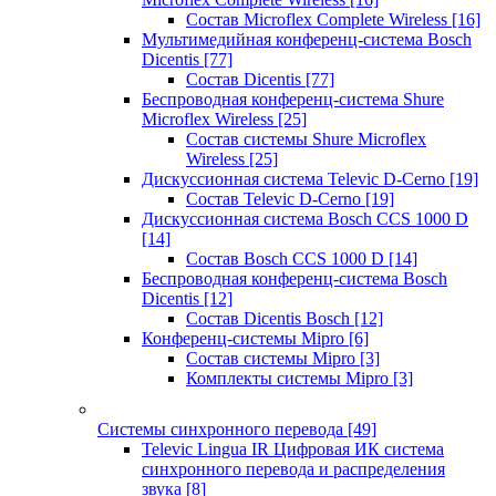
Состав Microflex Complete Wireless
[16]
Мультимедийная конференц-система Bosch
Dicentis
[77]
Состав Dicentis
[77]
Беспроводная конференц-система Shure
Microflex Wireless
[25]
Состав системы Shure Microflex
Wireless
[25]
Дискуссионная система Televic D-Cerno
[19]
Состав Televic D-Cerno
[19]
Дискуссионная система Bosch CCS 1000 D
[14]
Состав Bosch CCS 1000 D
[14]
Беспроводная конференц-система Bosch
Dicentis
[12]
Состав Dicentis Bosch
[12]
Конференц-системы Mipro
[6]
Состав системы Mipro
[3]
Комплекты системы Mipro
[3]
Системы синхронного перевода
[49]
Televic Lingua IR Цифровая ИК система
синхронного перевода и распределения
звука
[8]