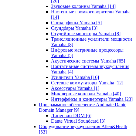
[20]
Звуковые колонны Yamaha
[14]
Настенные громкоговорители Yamaha
[14]
Спикерфоны Yamaha
[5]
Саундбары Yamaha
[3]
Студийные мониторы Yamaha
[8]
Трансляционные усилители мощности
Yamaha
[8]
Цифровые матричные процессоры
Yamaha
[5]
Акустические системы Yamaha
[65]
Портативные системы звукоусиления
Yamaha
[4]
Усилители Yamaha
[16]
Сетевые коммутаторы Yamaha
[12]
Аксессуары Yamaha
[1]
Микшерные консоли Yamaha
[40]
Интерфейсы и конвертеры Yamaha
[23]
Программное обеспечение Audinate Dante
Domain Manager
[9]
Лицензии DDM
[6]
Dante Virtual Soundcard
[3]
Оборудование звукоусиления Allen&Heath
[53]