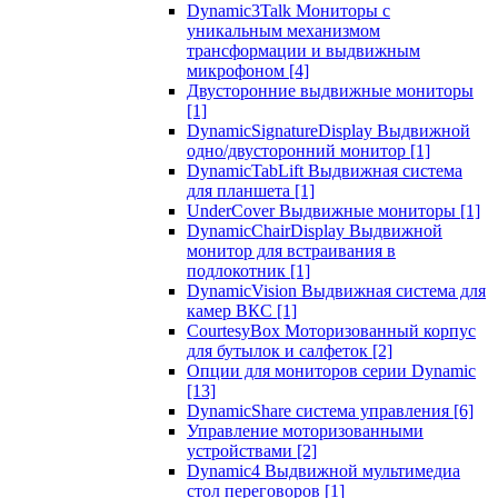
Dynamic3Talk Мониторы с
уникальным механизмом
трансформации и выдвижным
микрофоном
[4]
Двусторонние выдвижные мониторы
[1]
DynamicSignatureDisplay Выдвижной
одно/двусторонний монитор
[1]
DynamicTabLift Выдвижная система
для планшета
[1]
UnderCover Выдвижные мониторы
[1]
DynamicChairDisplay Выдвижной
монитор для встраивания в
подлокотник
[1]
DynamicVision Выдвижная система для
камер ВКС
[1]
CourtesyBox Моторизованный корпус
для бутылок и салфеток
[2]
Опции для мониторов серии Dynamic
[13]
DynamicShare система управления
[6]
Управление моторизованными
устройствами
[2]
Dynamic4 Выдвижной мультимедиа
стол переговоров
[1]