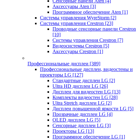
Сенсорные панели Aten
[4]
Аксессуары Aten
[3]
Программное обеспечение Aten
[1]
Системы управления WyreStorm
[2]
Системы управления Crestron
[23]
Проводные сенсорные панели Crestron
[10]
Системы управления Crestron
[7]
Видеосистемы Crestron
[5]
Аксессуары Crestron
[1]
Профессиональные дисплеи
[389]
Профессиональные дисплеи, видеостены и
проекторы LG
[127]
Стандартные дисплеи LG
[2]
Ultra HD дисплеи LG
[26]
Дисплеи для видеостен LG
[13]
Комплекты видеостен LG
[28]
Ultra Stretch дисплеи LG
[2]
Дисплеи повышенной яркости LG
[5]
Прозрачные дисплеи LG
[4]
OLED дисплеи LG
[5]
Сенсорные дисплеи LG
[3]
Проекторы LG
[13]
Программное обеспечение LG
[1]