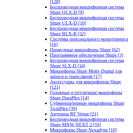
[128]
Беспроводная микрофонная система
Shure QLX-D
[9]
Беспроводная микрофонная система
Shure ULX-D
[10]
Беспроводная микрофонная система
Shure BLX-R
[32]
Системы персонального мониторинга
[16]
Проводные микрофоны Shure
[62]
Программное обеспечение Shure
[3]
Беспроводная микрофонная система
Shure SLX-D
[34]
Микрофоны Shure Motiv Digital для
записи и трансляций
[17]
Аксессуары для микрофонов Shure
[121]
Головные и петличные микрофоны
Shure DuraPlex
[14]
Субминиатюрные микрофоны Shure
TwinPlex
[39]
Антенны RF Venue
[21]
Беспроводная микрофонная система
Shure MXW NEXT 2
[16]
Микрофоны Shure Nexadyne
[10]