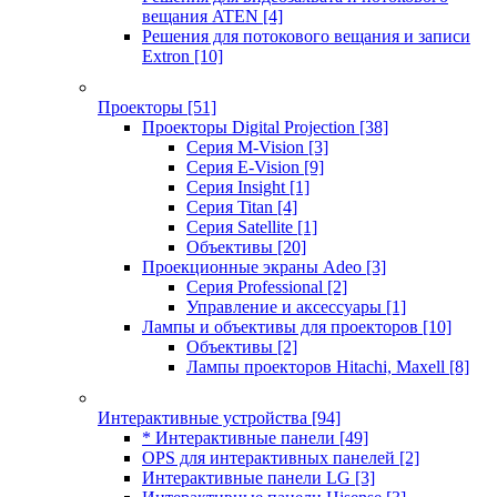
вещания ATEN
[4]
Решения для потокового вещания и записи
Extron
[10]
Проекторы
[51]
Проекторы Digital Projection
[38]
Серия M-Vision
[3]
Серия E-Vision
[9]
Серия Insight
[1]
Серия Titan
[4]
Серия Satellite
[1]
Объективы
[20]
Проекционные экраны Adeo
[3]
Серия Professional
[2]
Управление и аксессуары
[1]
Лампы и объективы для проекторов
[10]
Объективы
[2]
Лампы проекторов Hitachi, Maxell
[8]
Интерактивные устройства
[94]
* Интерактивные панели
[49]
OPS для интерактивных панелей
[2]
Интерактивные панели LG
[3]