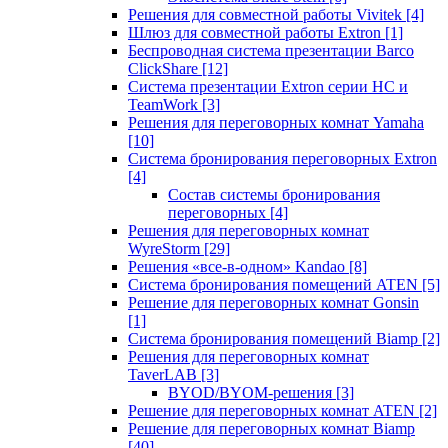
Решения для совместной работы Vivitek
[4]
Шлюз для совместной работы Extron
[1]
Беспроводная система презентации Barco
ClickShare
[12]
Система презентации Extron серии HC и
TeamWork
[3]
Решения для переговорных комнат Yamaha
[10]
Система бронирования переговорных Extron
[4]
Состав системы бронирования
переговорных
[4]
Решения для переговорных комнат
WyreStorm
[29]
Решения «все-в-одном» Kandao
[8]
Система бронирования помещений ATEN
[5]
Решение для переговорных комнат Gonsin
[1]
Система бронирования помещений Biamp
[2]
Решения для переговорных комнат
TaverLAB
[3]
BYOD/BYOM-решения
[3]
Решение для переговорных комнат ATEN
[2]
Решение для переговорных комнат Biamp
[40]