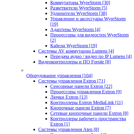
Коммутаторы WyreStorm
[30]
Разветвители WyreStorm
[5]
Удлинители WyreStorm
[38]
Управление и аксессуары WyreStorm
[19]
Адаптеры WyreStorm
[4]
Процессоры для видеостен WyreStorm
[2]
Кабели WyreStorm
[19]
Системы AV коммутации Lumens
[4]
Передача аудио / видео по IP Lumens
[4]
Видеоконтроллеры и ПО Forsite
[8]
Оборудование управления
[104]
Системы управления Extron
[71]
Сенсорные панели Extron
[22]
Процессоры управления Extron
[9]
Лючки Extron
[13]
Контроллеры Extron MediaLink
[11]
Кнопочные панели Extron
[7]
Сетевые кнопочные панели Extron
[8]
Контроллеры рабочего пространства
Extron
[1]
Системы управления Aten
[8]