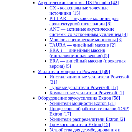
Акустические системы DS Proaudio
[42]
CX - коаксиальные точечные
источники
[15]
PILLAR — звуковые колонны для
архитектурной интеграции
[8]
ANT — активные акустические
системы со встроенным усилением
[4]
Monitor - сценические мониторы
[3]
TAURA — линейный массив
[2]
ERA-i — линейный массив
(инсталляционная версия)
[5]
ERA — линейный массив (прокатная
версия)
[5]
Усилители мощности Powersoft
[49]
Инсталляционные усилители Powersoft
[31]
Туровые усилители Powersoft
[17]
Компактные усилители Powersoft
[1]
Оборудование звукоусиления Extron
[58]
Усилители мощности Extron
[21]
Процессоры обработки сигналов (DSP)
Extron
[17]
Усилители-распределители Extron
[2]
Громкоговорители Extron
[15]
Устройства для деэмбедирования и