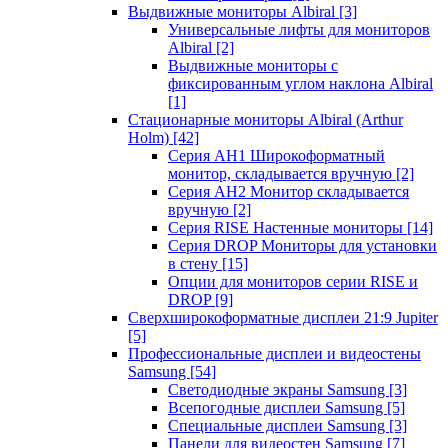
Выдвижные мониторы Albiral
[3]
Универсальные лифты для мониторов
Albiral
[2]
Выдвижные мониторы с
фиксированным углом наклона Albiral
[1]
Стационарные мониторы Albiral (Arthur
Holm)
[42]
Серия AH1 Широкоформатный
монитор, складывается вручную
[2]
Серия AH2 Монитор складывается
вручную
[2]
Серия RISE Настенные мониторы
[14]
Серия DROP Мониторы для установки
в стену
[15]
Опции для мониторов серии RISE и
DROP
[9]
Сверхширокоформатные дисплеи 21:9 Jupiter
[5]
Профессиональные дисплеи и видеостены
Samsung
[54]
Светодиодные экраны Samsung
[3]
Всепогодные дисплеи Samsung
[5]
Специальные дисплеи Samsung
[3]
Панели для видеостен Samsung
[7]