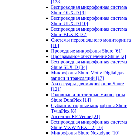
[128]
Беспроводная микрофонная система
Shure QLX-D
[9]
Беспроводная микрофонная система
Shure ULX-D
[10]
Беспроводная микрофонная система
Shure BLX-R
[32]
Системы персонального мониторинга
[16]
Проводные микрофоны Shure
[61]
Программное обеспечение Shure
[2]
Беспроводная микрофонная система
Shure SLX-D
[34]
Микрофоны Shure Motiv Digital для
записи и трансляций
[17]
Аксессуары для микрофонов Shure
[121]
Головные и петличные микрофоны
Shure DuraPlex
[14]
Субминиатюрные микрофоны Shure
TwinPlex
[8]
Антенны RF Venue
[21]
Беспроводная микрофонная система
Shure MXW NEXT 2
[16]
Микрофоны Shure Nexadyne
[10]