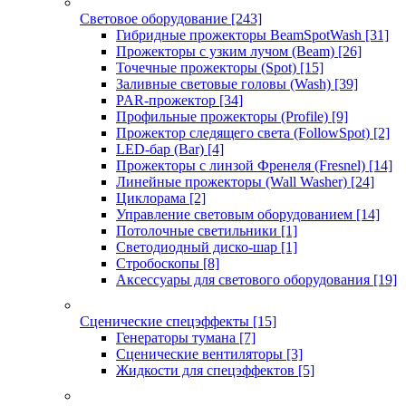
Световое оборудование
[243]
Гибридные прожекторы BeamSpotWash
[31]
Прожекторы с узким лучом (Beam)
[26]
Точечные прожекторы (Spot)
[15]
Заливные световые головы (Wash)
[39]
PAR-прожектор
[34]
Профильные прожекторы (Profile)
[9]
Прожектор следящего света (FollowSpot)
[2]
LED-бар (Bar)
[4]
Прожекторы с линзой Френеля (Fresnel)
[14]
Линейные прожекторы (Wall Washer)
[24]
Циклорама
[2]
Управление световым оборудованием
[14]
Потолочные светильники
[1]
Светодиодный диско-шар
[1]
Стробоскопы
[8]
Аксессуары для светового оборудования
[19]
Сценические спецэффекты
[15]
Генераторы тумана
[7]
Сценические вентиляторы
[3]
Жидкости для спецэффектов
[5]