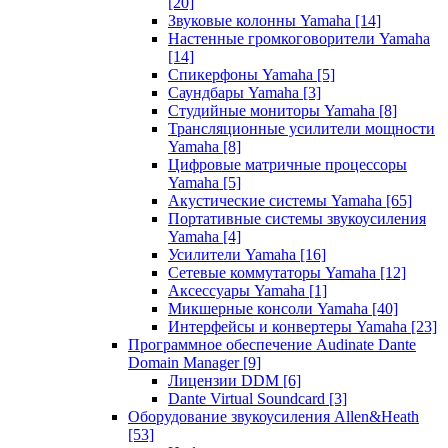
[20]
Звуковые колонны Yamaha
[14]
Настенные громкоговорители Yamaha
[14]
Спикерфоны Yamaha
[5]
Саундбары Yamaha
[3]
Студийные мониторы Yamaha
[8]
Трансляционные усилители мощности
Yamaha
[8]
Цифровые матричные процессоры
Yamaha
[5]
Акустические системы Yamaha
[65]
Портативные системы звукоусиления
Yamaha
[4]
Усилители Yamaha
[16]
Сетевые коммутаторы Yamaha
[12]
Аксессуары Yamaha
[1]
Микшерные консоли Yamaha
[40]
Интерфейсы и конвертеры Yamaha
[23]
Программное обеспечение Audinate Dante
Domain Manager
[9]
Лицензии DDM
[6]
Dante Virtual Soundcard
[3]
Оборудование звукоусиления Allen&Heath
[53]