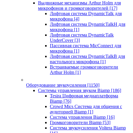
Выдвижные механизмы Arthur Holm для
микрофонов и громкоговорителей
[17]
Лифтовая система DynamicTalk для
микрофона
[4]
Лифтовая система DynamicTalkH для
микрофона
[1]
Лифтовая система DynamicTalk
UnderCover
[3]
Пассивная система MicConnect для
микрофона
[1]
Лифтовая система DynamicTalkB для
настольного микрофона
[1]
Встраиваемые громкоговорители
Arthur Holm
[1]
Оборудование звукоусиления
[1150]
Системы управления звуком Biamp
[186]
Tesira Цифровая медиаплатформа
Biamp
[76]
Crowd Mics Система для общения с
аудиторией Biamp
[1]
Система управления Biamp
[16]
Громкоговорители Biamp
[53]
Система звукоусиления Voltera Biamp