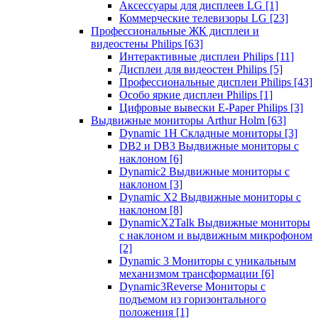
Аксессуары для дисплеев LG
[1]
Коммерческие телевизоры LG
[23]
Профессиональные ЖК дисплеи и
видеостены Philips
[63]
Интерактивные дисплеи Philips
[11]
Дисплеи для видеостен Philips
[5]
Профессиональные дисплеи Philips
[43]
Особо яркие дисплеи Philips
[1]
Цифровые вывески E-Paper Philips
[3]
Выдвижные мониторы Arthur Holm
[63]
Dynamic 1Н Складные мониторы
[3]
DB2 и DB3 Выдвижные мониторы с
наклоном
[6]
Dynamic2 Выдвижные мониторы с
наклоном
[3]
Dynamic X2 Выдвижные мониторы с
наклоном
[8]
DynamicX2Talk Выдвижные мониторы
с наклоном и выдвижным микрофоном
[2]
Dynamic 3 Мониторы с уникальным
механизмом трансформации
[6]
Dynamic3Reverse Мониторы с
подъемом из горизонтального
положения
[1]