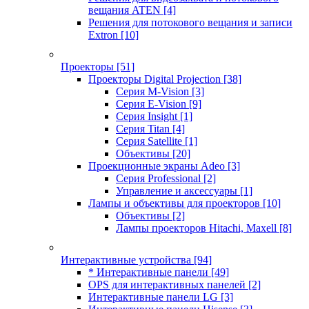
вещания ATEN
[4]
Решения для потокового вещания и записи
Extron
[10]
Проекторы
[51]
Проекторы Digital Projection
[38]
Серия M-Vision
[3]
Серия E-Vision
[9]
Серия Insight
[1]
Серия Titan
[4]
Серия Satellite
[1]
Объективы
[20]
Проекционные экраны Adeo
[3]
Серия Professional
[2]
Управление и аксессуары
[1]
Лампы и объективы для проекторов
[10]
Объективы
[2]
Лампы проекторов Hitachi, Maxell
[8]
Интерактивные устройства
[94]
* Интерактивные панели
[49]
OPS для интерактивных панелей
[2]
Интерактивные панели LG
[3]