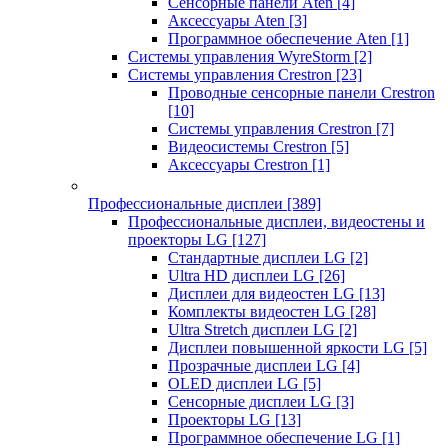
Сенсорные панели Aten
[4]
Аксессуары Aten
[3]
Программное обеспечение Aten
[1]
Системы управления WyreStorm
[2]
Системы управления Crestron
[23]
Проводные сенсорные панели Crestron
[10]
Системы управления Crestron
[7]
Видеосистемы Crestron
[5]
Аксессуары Crestron
[1]
Профессиональные дисплеи
[389]
Профессиональные дисплеи, видеостены и
проекторы LG
[127]
Стандартные дисплеи LG
[2]
Ultra HD дисплеи LG
[26]
Дисплеи для видеостен LG
[13]
Комплекты видеостен LG
[28]
Ultra Stretch дисплеи LG
[2]
Дисплеи повышенной яркости LG
[5]
Прозрачные дисплеи LG
[4]
OLED дисплеи LG
[5]
Сенсорные дисплеи LG
[3]
Проекторы LG
[13]
Программное обеспечение LG
[1]