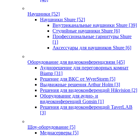
Наушники
[52]
Наушники Shure
[52]
Внутриканальные наушники Shure
[39]
Студийные наушники Shure
[6]
Профессиональные гарнитуры Shure
[1]
Аксессуары для наушников Shure
[6]
Оборудование для видеоконференцсвязи
[45]
Аудиорешение для переговорных комнат
Biamp
[31]
Решение для ВКС от WyreStorm
[5]
Выдвижные решения Arthur Holm
[3]
Решения для видеоконференций Hikvision
[2]
Оборудование для аудио- и
видеоконференций Gonsin
[1]
Решения для видеоконференций TaverLAB
[3]
Шоу-оборудование
[5]
Медиасерверы
[5]