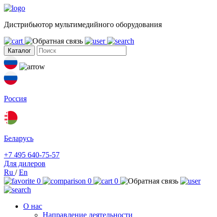
Дистрибьютор мультимедийного оборудования
Каталог
Россия
Беларусь
+7 495 640-75-57
Для дилеров
Ru
/
En
0
0
0
О нас
Направление деятельности