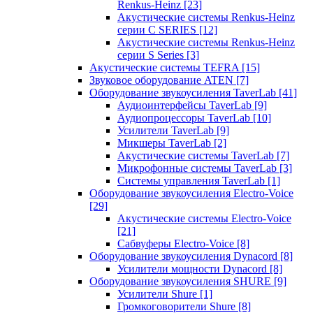
Renkus-Heinz
[23]
Акустические системы Renkus-Heinz
серии C SERIES
[12]
Акустические системы Renkus-Heinz
серии S Series
[3]
Акустические системы TEFRA
[15]
Звуковое оборудование ATEN
[7]
Оборудование звукоусиления TaverLab
[41]
Аудиоинтерфейсы TaverLab
[9]
Аудиопроцессоры TaverLab
[10]
Усилители TaverLab
[9]
Микшеры TaverLab
[2]
Акустические системы TaverLab
[7]
Микрофонные системы TaverLab
[3]
Системы управления TaverLab
[1]
Оборудование звукоусиления Electro-Voice
[29]
Акустические системы Electro-Voice
[21]
Сабвуферы Electro-Voice
[8]
Оборудование звукоусиления Dynacord
[8]
Усилители мощности Dynacord
[8]
Оборудование звукоусиления SHURE
[9]
Усилители Shure
[1]
Громкоговорители Shure
[8]