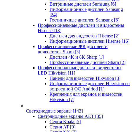
Витринные дисплеи Sumsung
[6]
Информационные дисплеи Samsung
[24]
Гостиничные дисплеи Samsung
[6]
Профессиональные дисплеи и видеостены
Hisense
[18]
Дисплеи для видеостен Hisense
[2]
Информационные дисплеи Hisense
[16]
Профессиональные ЖК дисплеи и
видеостены Sharp
[3]
Дисплеи 4K и 8K Sharp
[1]
Профессиональные дисплеи Sharp
[2]
Профессиональные дисплеи, видеостены,
LED Hikvision
[11]
Панели для видеостен Hikvision
[3]
Информационные дисплеи Hikvision со
встроенной ОС Andriod
[1]
Крепления для экранов и видеостен
Hikvision
[7]
Светодиодные экраны
[143]
Светодиодные экраны AET
[35]
Cерия Koala
[5]
Серия AT
[9]