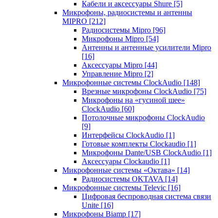
Кабели и аксессуары Shure
[5]
Микрофоны, радиосистемы и антенны
MIPRO
[212]
Радиосистемы Mipro
[96]
Микрофоны Mipro
[54]
Антенны и антенные усилители Mipro
[16]
Аксессуары Mipro
[44]
Управление Mipro
[2]
Микрофонные системы ClockAudio
[148]
Врезные микрофоны ClockAudio
[75]
Микрофоны на «гусиной шее»
ClockAudio
[60]
Потолочные микрофоны ClockAudio
[9]
Интерфейсы ClockAudio
[1]
Готовые комплекты Clockaudio
[1]
Микрофоны Dante/USB ClockAudio
[1]
Аксессуары Clockaudio
[1]
Микрофонные системы «Октава»
[14]
Радиосистемы OKTAVA
[14]
Микрофонные системы Televic
[16]
Цифровая беспроводная система связи
Unite
[16]
Микрофоны Biamp
[17]