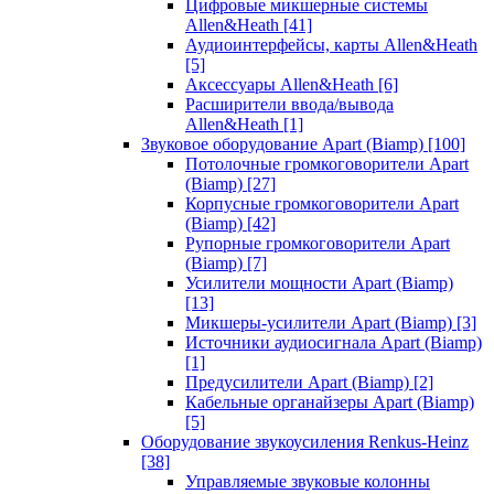
Цифровые микшерные системы
Allen&Heath
[41]
Аудиоинтерфейсы, карты Allen&Heath
[5]
Аксессуары Allen&Heath
[6]
Расширители ввода/вывода
Allen&Heath
[1]
Звуковое оборудование Apart (Biamp)
[100]
Потолочные громкоговорители Apart
(Biamp)
[27]
Корпусные громкоговорители Apart
(Biamp)
[42]
Рупорные громкоговорители Apart
(Biamp)
[7]
Усилители мощности Apart (Biamp)
[13]
Микшеры-усилители Apart (Biamp)
[3]
Источники аудиосигнала Apart (Biamp)
[1]
Предусилители Apart (Biamp)
[2]
Кабельные органайзеры Apart (Biamp)
[5]
Оборудование звукоусиления Renkus-Heinz
[38]
Управляемые звуковые колонны