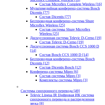
Состав Microflex Complete Wireless
[16]
Мультимедийная конференц-система Bosch
Dicentis
[77]
Состав Dicentis
[77]
Беспроводная конференц-система Shure
Microflex Wireless
[25]
Состав системы Shure Microflex
Wireless
[25]
Дискуссионная система Televic D-Cerno
[19]
Состав Televic D-Cerno
[19]
Дискуссионная система Bosch CCS 1000 D
[14]
Состав Bosch CCS 1000 D
[14]
Беспроводная конференц-система Bosch
Dicentis
[12]
Состав Dicentis Bosch
[12]
Конференц-системы Mipro
[6]
Состав системы Mipro
[3]
Комплекты системы Mipro
[3]
Системы синхронного перевода
[49]
Televic Lingua IR Цифровая ИК система
синхронного перевода и распределения
звука
[8]