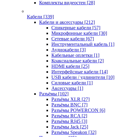
Комплекты видеостен
[28]
Кабели
[339]
Кабели и аксессуары
[212]
Спикерные кабели
[57]
Микрофонные кабели
[30]
Сетевые кабели
[67]
Инструментальный кабель
[1]
Аудиокабели
[3]
Кабельные оплетки
[1]
Коаксиальные кабели
[2]
HDMI кабели
[25]
Интерфейсные кабели
[14]
USB кабели / удлинители
[10]
Силовые кабели
[1]
Аксессуары
[1]
Разъёмы
[102]
Разъёмы XLR
[27]
Разъёмы BNC
[7]
Разъёмы POWERCON
[6]
Разъёмы RCA
[2]
Разъёмы RJ45
[3]
Разъёмы Jack
[25]
Разъёмы Speakon
[32]