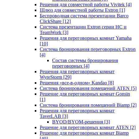
Решения для совместной работы Vivitek
[4]
Шлюз для совместной работы Extron
[1]
Беспроводная система презентации Barco
ClickShare
[12]
Система презентации Extron серии HC и
TeamWork
[3]
Решения для переговорных комнат Yamaha
[10]
Система бронирования переговорных Extron
[4]
Состав системы бронирования
переговорных
[4]
Решения для переговорных комнат
WyreStorm
[29]
Решения «все-в-одном» Kandao
[8]
Система бронирования помещений ATEN
[5]
Решение для переговорных комнат Gonsin
[1]
Система бронирования помещений Biamp
[2]
Решения для переговорных комнат
TaverLAB
[3]
BYOD/BYOM-решения
[3]
Решение для переговорных комнат ATEN
[2]
Решение для переговорных комнат Biamp
[40]