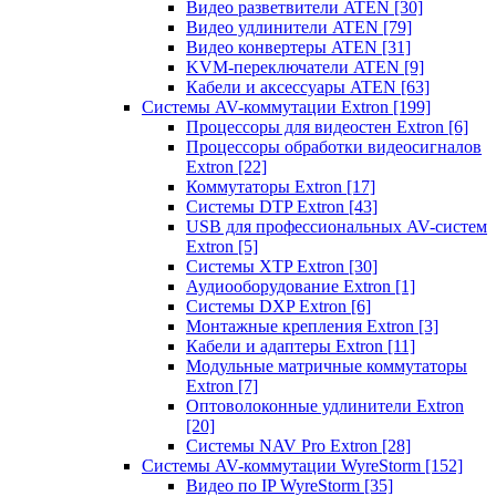
Видео разветвители ATEN
[30]
Видео удлинители ATEN
[79]
Видео конвертеры ATEN
[31]
KVM-переключатели ATEN
[9]
Кабели и аксессуары ATEN
[63]
Системы AV-коммутации Extron
[199]
Процессоры для видеостен Extron
[6]
Процессоры обработки видеосигналов
Extron
[22]
Коммутаторы Extron
[17]
Системы DTP Extron
[43]
USB для профессиональных AV-систем
Extron
[5]
Системы XTP Extron
[30]
Аудиооборудование Extron
[1]
Системы DXP Extron
[6]
Монтажные крепления Extron
[3]
Кабели и адаптеры Extron
[11]
Модульные матричные коммутаторы
Extron
[7]
Оптоволоконные удлинители Extron
[20]
Системы NAV Pro Extron
[28]
Системы AV-коммутации WyreStorm
[152]
Видео по IP WyreStorm
[35]