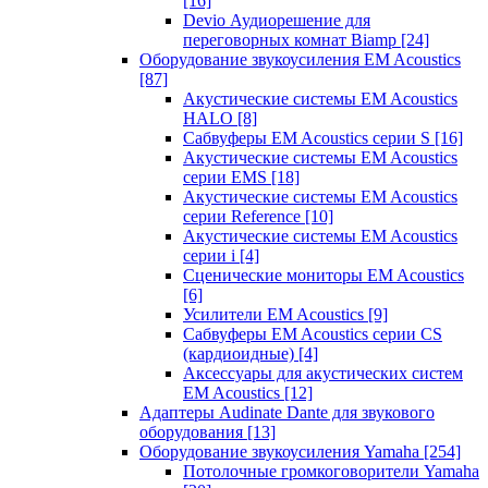
[16]
Devio Аудиорешение для
переговорных комнат Biamp
[24]
Оборудование звукоусиления EM Acoustics
[87]
Акустические системы EM Acoustics
HALO
[8]
Сабвуферы EM Acoustics серии S
[16]
Акустические системы EM Acoustics
серии EMS
[18]
Акустические системы EM Acoustics
серии Reference
[10]
Акустические системы EM Acoustics
серии i
[4]
Сценические мониторы EM Acoustics
[6]
Усилители EM Acoustics
[9]
Сабвуферы EM Acoustics серии CS
(кардиоидные)
[4]
Аксессуары для акустических систем
EM Acoustics
[12]
Адаптеры Audinate Dante для звукового
оборудования
[13]
Оборудование звукоусиления Yamaha
[254]
Потолочные громкоговорители Yamaha