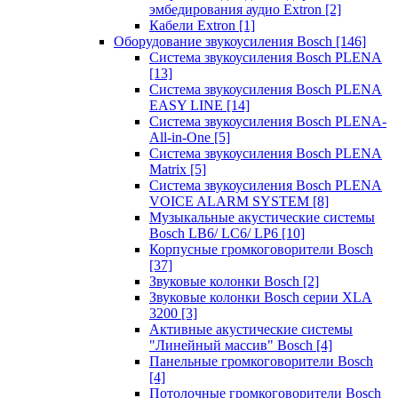
эмбедирования аудио Extron
[2]
Кабели Extron
[1]
Оборудование звукоусиления Bosch
[146]
Система звукоусиления Bosch PLENA
[13]
Система звукоусиления Bosch PLENA
EASY LINE
[14]
Система звукоусиления Bosch PLENA-
All-in-One
[5]
Система звукоусиления Bosch PLENA
Matrix
[5]
Система звукоусиления Bosch PLENA
VOICE ALARM SYSTEM
[8]
Музыкальные акустические системы
Bosch LB6/ LC6/ LP6
[10]
Корпусные громкоговорители Bosch
[37]
Звуковые колонки Bosch
[2]
Звуковые колонки Bosch серии XLA
3200
[3]
Активные акустические системы
"Линейный массив" Bosch
[4]
Панельные громкоговорители Bosch
[4]
Потолочные громкоговорители Bosch