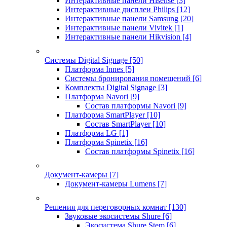
Интерактивные панели Hisense
[3]
Интерактивные дисплеи Philips
[12]
Интерактивные панели Samsung
[20]
Интерактивные панели Vivitek
[1]
Интерактивные панели Hikvision
[4]
Системы Digital Signage
[50]
Платформа Innes
[5]
Системы бронирования помещений
[6]
Комплекты Digital Signage
[3]
Платформа Navori
[9]
Состав платформы Navori
[9]
Платформа SmartPlayer
[10]
Состав SmartPlayer
[10]
Платформа LG
[1]
Платформа Spinetix
[16]
Состав платформы Spinetix
[16]
Документ-камеры
[7]
Документ-камеры Lumens
[7]
Решения для переговорных комнат
[130]
Звуковые экосистемы Shure
[6]
Экосистема Shure Stem
[6]