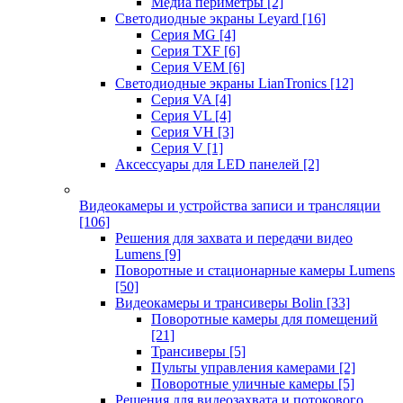
Медиа периметры
[2]
Светодиодные экраны Leyard
[16]
Серия MG
[4]
Серия TXF
[6]
Серия VEM
[6]
Светодиодные экраны LianTronics
[12]
Серия VA
[4]
Серия VL
[4]
Серия VH
[3]
Серия V
[1]
Аксессуары для LED панелей
[2]
Видеокамеры и устройства записи и трансляции
[106]
Решения для захвата и передачи видео
Lumens
[9]
Поворотные и стационарные камеры Lumens
[50]
Видеокамеры и трансиверы Bolin
[33]
Поворотные камеры для помещений
[21]
Трансиверы
[5]
Пульты управления камерами
[2]
Поворотные уличные камеры
[5]
Решения для видеозахвата и потокового