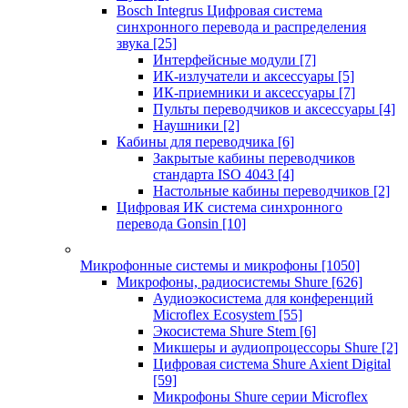
Bosch Integrus Цифровая система
синхронного перевода и распределения
звука
[25]
Интерфейсные модули
[7]
ИК-излучатели и аксессуары
[5]
ИК-приемники и аксессуары
[7]
Пульты переводчиков и аксессуары
[4]
Наушники
[2]
Кабины для переводчика
[6]
Закрытые кабины переводчиков
стандарта ISO 4043
[4]
Настольные кабины переводчиков
[2]
Цифровая ИК система синхронного
перевода Gonsin
[10]
Микрофонные системы и микрофоны
[1050]
Микрофоны, радиосистемы Shure
[626]
Аудиоэкосистема для конференций
Microflex Ecosystem
[55]
Экосистема Shure Stem
[6]
Микшеры и аудиопроцессоры Shure
[2]
Цифровая система Shure Axient Digital
[59]
Микрофоны Shure серии Microflex