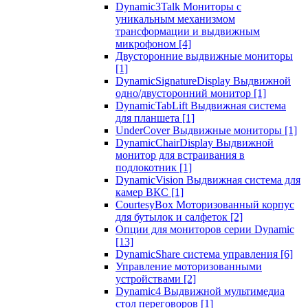
Dynamic3Talk Мониторы с
уникальным механизмом
трансформации и выдвижным
микрофоном
[4]
Двусторонние выдвижные мониторы
[1]
DynamicSignatureDisplay Выдвижной
одно/двусторонний монитор
[1]
DynamicTabLift Выдвижная система
для планшета
[1]
UnderCover Выдвижные мониторы
[1]
DynamicChairDisplay Выдвижной
монитор для встраивания в
подлокотник
[1]
DynamicVision Выдвижная система для
камер ВКС
[1]
CourtesyBox Моторизованный корпус
для бутылок и салфеток
[2]
Опции для мониторов серии Dynamic
[13]
DynamicShare система управления
[6]
Управление моторизованными
устройствами
[2]
Dynamic4 Выдвижной мультимедиа
стол переговоров
[1]