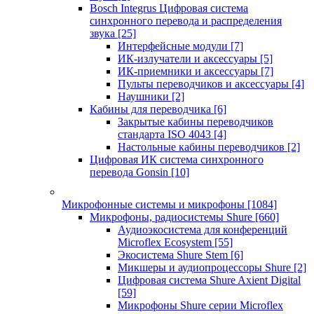
Bosch Integrus Цифровая система
синхронного перевода и распределения
звука
[25]
Интерфейсные модули
[7]
ИК-излучатели и аксессуары
[5]
ИК-приемники и аксессуары
[7]
Пульты переводчиков и аксессуары
[4]
Наушники
[2]
Кабины для переводчика
[6]
Закрытые кабины переводчиков
стандарта ISO 4043
[4]
Настольные кабины переводчиков
[2]
Цифровая ИК система синхронного
перевода Gonsin
[10]
Микрофонные системы и микрофоны
[1084]
Микрофоны, радиосистемы Shure
[660]
Аудиоэкосистема для конференций
Microflex Ecosystem
[55]
Экосистема Shure Stem
[6]
Микшеры и аудиопроцессоры Shure
[2]
Цифровая система Shure Axient Digital
[59]
Микрофоны Shure серии Microflex