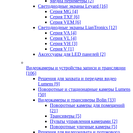
Медиа периметры
[2]
Светодиодные экраны Leyard
[16]
Серия MG
[4]
Серия TXF
[6]
Серия VEM
[6]
Светодиодные экраны LianTronics
[12]
Серия VA
[4]
Серия VL
[4]
Серия VH
[3]
Серия V
[1]
Аксессуары для LED панелей
[2]
Видеокамеры и устройства записи и трансляции
[106]
Решения для захвата и передачи видео
Lumens
[9]
Поворотные и стационарные камеры Lumens
[50]
Видеокамеры и трансиверы Bolin
[33]
Поворотные камеры для помещений
[21]
Трансиверы
[5]
Пульты управления камерами
[2]
Поворотные уличные камеры
[5]
Решения для видеозахвата и потокового