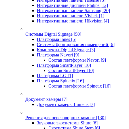
Интерактивные панели Hisense
[3]
Интерактивные дисплеи Philips
[12]
Интерактивные панели Samsung
[20]
Интерактивные панели Vivitek
[1]
Интерактивные панели Hikvision
[4]
Системы Digital Signage
[50]
Платформа Innes
[5]
Системы бронирования помещений
[6]
Комплекты Digital Signage
[3]
Платформа Navori
[9]
Состав платформы Navori
[9]
Платформа SmartPlayer
[10]
Состав SmartPlayer
[10]
Платформа LG
[1]
Платформа Spinetix
[16]
Состав платформы Spinetix
[16]
Документ-камеры
[7]
Документ-камеры Lumens
[7]
Решения для переговорных комнат
[130]
Звуковые экосистемы Shure
[6]
Экосистема Shure Stem
[6]