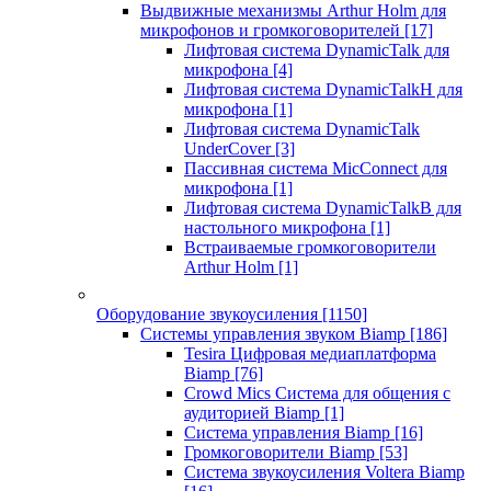
Выдвижные механизмы Arthur Holm для
микрофонов и громкоговорителей
[17]
Лифтовая система DynamicTalk для
микрофона
[4]
Лифтовая система DynamicTalkH для
микрофона
[1]
Лифтовая система DynamicTalk
UnderCover
[3]
Пассивная система MicConnect для
микрофона
[1]
Лифтовая система DynamicTalkB для
настольного микрофона
[1]
Встраиваемые громкоговорители
Arthur Holm
[1]
Оборудование звукоусиления
[1150]
Системы управления звуком Biamp
[186]
Tesira Цифровая медиаплатформа
Biamp
[76]
Crowd Mics Система для общения с
аудиторией Biamp
[1]
Система управления Biamp
[16]
Громкоговорители Biamp
[53]
Система звукоусиления Voltera Biamp