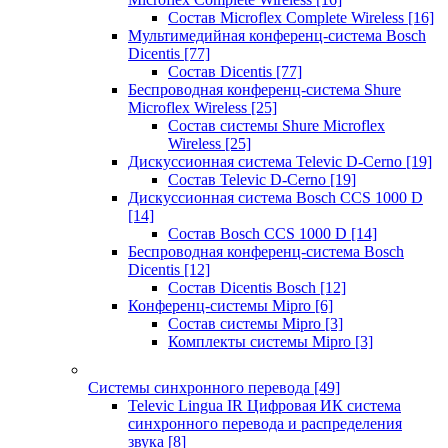
Состав Microflex Complete Wireless
[16]
Мультимедийная конференц-система Bosch
Dicentis
[77]
Состав Dicentis
[77]
Беспроводная конференц-система Shure
Microflex Wireless
[25]
Состав системы Shure Microflex
Wireless
[25]
Дискуссионная система Televic D-Cerno
[19]
Состав Televic D-Cerno
[19]
Дискуссионная система Bosch CCS 1000 D
[14]
Состав Bosch CCS 1000 D
[14]
Беспроводная конференц-система Bosch
Dicentis
[12]
Состав Dicentis Bosch
[12]
Конференц-системы Mipro
[6]
Состав системы Mipro
[3]
Комплекты системы Mipro
[3]
Системы синхронного перевода
[49]
Televic Lingua IR Цифровая ИК система
синхронного перевода и распределения
звука
[8]