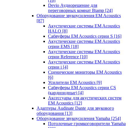
[16]
Devio Аудиорешение для
переговорных комнат Biamp
[24]
Оборудование звукоусиления EM Acoustics
[87]
Акустические системы EM Acoustics
HALO
[8]
Сабвуферы EM Acoustics серии S
[16]
Акустические системы EM Acoustics
серии EMS
[18]
Акустические системы EM Acoustics
серии Reference
[10]
Акустические системы EM Acoustics
серии i
[4]
Сценические мониторы EM Acoustics
[6]
Усилители EM Acoustics
[9]
Сабвуферы EM Acoustics серии CS
(кардиоидные)
[4]
Аксессуары для акустических систем
EM Acoustics
[12]
Адаптеры Audinate Dante для звукового
оборудования
[13]
Оборудование звукоусиления Yamaha
[254]
Потолочные громкоговорители Yamaha