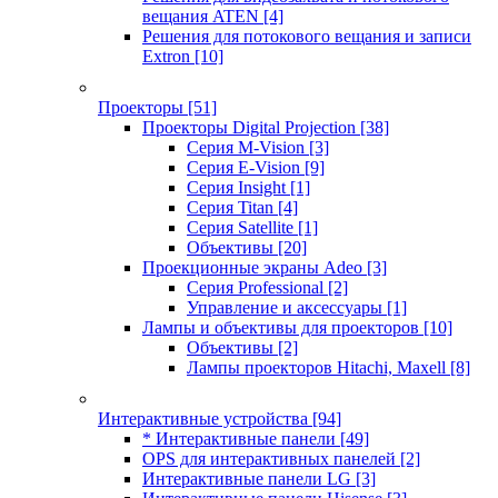
вещания ATEN
[4]
Решения для потокового вещания и записи
Extron
[10]
Проекторы
[51]
Проекторы Digital Projection
[38]
Серия M-Vision
[3]
Серия E-Vision
[9]
Серия Insight
[1]
Серия Titan
[4]
Серия Satellite
[1]
Объективы
[20]
Проекционные экраны Adeo
[3]
Серия Professional
[2]
Управление и аксессуары
[1]
Лампы и объективы для проекторов
[10]
Объективы
[2]
Лампы проекторов Hitachi, Maxell
[8]
Интерактивные устройства
[94]
* Интерактивные панели
[49]
OPS для интерактивных панелей
[2]
Интерактивные панели LG
[3]