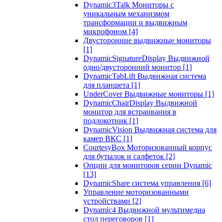
Dynamic3Talk Мониторы с
уникальным механизмом
трансформации и выдвижным
микрофоном
[4]
Двусторонние выдвижные мониторы
[1]
DynamicSignatureDisplay Выдвижной
одно/двусторонний монитор
[1]
DynamicTabLift Выдвижная система
для планшета
[1]
UnderCover Выдвижные мониторы
[1]
DynamicChairDisplay Выдвижной
монитор для встраивания в
подлокотник
[1]
DynamicVision Выдвижная система для
камер ВКС
[1]
CourtesyBox Моторизованный корпус
для бутылок и салфеток
[2]
Опции для мониторов серии Dynamic
[13]
DynamicShare система управления
[6]
Управление моторизованными
устройствами
[2]
Dynamic4 Выдвижной мультимедиа
стол переговоров
[1]