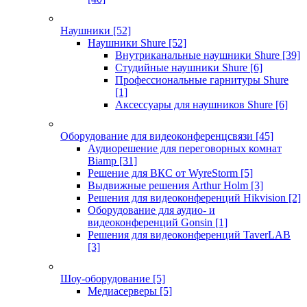
Наушники
[52]
Наушники Shure
[52]
Внутриканальные наушники Shure
[39]
Студийные наушники Shure
[6]
Профессиональные гарнитуры Shure
[1]
Аксессуары для наушников Shure
[6]
Оборудование для видеоконференцсвязи
[45]
Аудиорешение для переговорных комнат
Biamp
[31]
Решение для ВКС от WyreStorm
[5]
Выдвижные решения Arthur Holm
[3]
Решения для видеоконференций Hikvision
[2]
Оборудование для аудио- и
видеоконференций Gonsin
[1]
Решения для видеоконференций TaverLAB
[3]
Шоу-оборудование
[5]
Медиасерверы
[5]