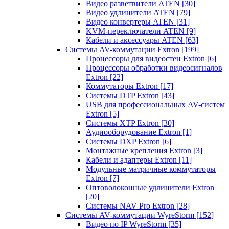
Видео разветвители ATEN
[30]
Видео удлинители ATEN
[79]
Видео конвертеры ATEN
[31]
KVM-переключатели ATEN
[9]
Кабели и аксессуары ATEN
[63]
Системы AV-коммутации Extron
[199]
Процессоры для видеостен Extron
[6]
Процессоры обработки видеосигналов
Extron
[22]
Коммутаторы Extron
[17]
Системы DTP Extron
[43]
USB для профессиональных AV-систем
Extron
[5]
Системы XTP Extron
[30]
Аудиооборудование Extron
[1]
Системы DXP Extron
[6]
Монтажные крепления Extron
[3]
Кабели и адаптеры Extron
[11]
Модульные матричные коммутаторы
Extron
[7]
Оптоволоконные удлинители Extron
[20]
Системы NAV Pro Extron
[28]
Системы AV-коммутации WyreStorm
[152]
Видео по IP WyreStorm
[35]