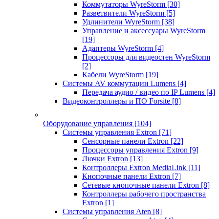
Коммутаторы WyreStorm
[30]
Разветвители WyreStorm
[5]
Удлинители WyreStorm
[38]
Управление и аксессуары WyreStorm
[19]
Адаптеры WyreStorm
[4]
Процессоры для видеостен WyreStorm
[2]
Кабели WyreStorm
[19]
Системы AV коммутации Lumens
[4]
Передача аудио / видео по IP Lumens
[4]
Видеоконтроллеры и ПО Forsite
[8]
Оборудование управления
[104]
Системы управления Extron
[71]
Сенсорные панели Extron
[22]
Процессоры управления Extron
[9]
Лючки Extron
[13]
Контроллеры Extron MediaLink
[11]
Кнопочные панели Extron
[7]
Сетевые кнопочные панели Extron
[8]
Контроллеры рабочего пространства
Extron
[1]
Системы управления Aten
[8]