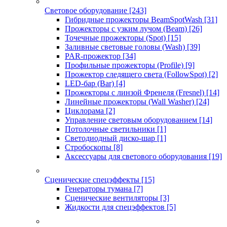
Световое оборудование
[243]
Гибридные прожекторы BeamSpotWash
[31]
Прожекторы с узким лучом (Beam)
[26]
Точечные прожекторы (Spot)
[15]
Заливные световые головы (Wash)
[39]
PAR-прожектор
[34]
Профильные прожекторы (Profile)
[9]
Прожектор следящего света (FollowSpot)
[2]
LED-бар (Bar)
[4]
Прожекторы с линзой Френеля (Fresnel)
[14]
Линейные прожекторы (Wall Washer)
[24]
Циклорама
[2]
Управление световым оборудованием
[14]
Потолочные светильники
[1]
Светодиодный диско-шар
[1]
Стробоскопы
[8]
Аксессуары для светового оборудования
[19]
Сценические спецэффекты
[15]
Генераторы тумана
[7]
Сценические вентиляторы
[3]
Жидкости для спецэффектов
[5]