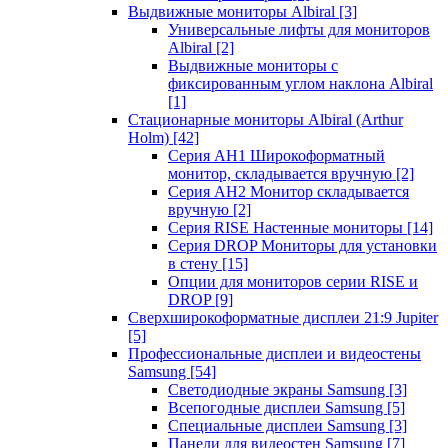
Выдвижные мониторы Albiral
[3]
Универсальные лифты для мониторов
Albiral
[2]
Выдвижные мониторы с
фиксированным углом наклона Albiral
[1]
Стационарные мониторы Albiral (Arthur
Holm)
[42]
Серия AH1 Широкоформатный
монитор, складывается вручную
[2]
Серия AH2 Монитор складывается
вручную
[2]
Серия RISE Настенные мониторы
[14]
Серия DROP Мониторы для установки
в стену
[15]
Опции для мониторов серии RISE и
DROP
[9]
Сверхширокоформатные дисплеи 21:9 Jupiter
[5]
Профессиональные дисплеи и видеостены
Samsung
[54]
Светодиодные экраны Samsung
[3]
Всепогодные дисплеи Samsung
[5]
Специальные дисплеи Samsung
[3]
Панели для видеостен Samsung
[7]