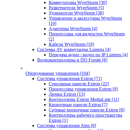
Коммутаторы WyreStorm
[30]
Разветвители WyreStorm
[5]
Удлинители WyreStorm
[38]
Управление и аксессуары WyreStorm
[19]
Адаптеры WyreStorm
[4]
Процессоры для видеостен WyreStorm
[2]
Кабели WyreStorm
[19]
Системы AV коммутации Lumens
[4]
Передача аудио / видео по IP Lumens
[4]
Видеоконтроллеры и ПО Forsite
[8]
Оборудование управления
[104]
Системы управления Extron
[71]
Сенсорные панели Extron
[22]
Процессоры управления Extron
[9]
Лючки Extron
[13]
Контроллеры Extron MediaLink
[11]
Кнопочные панели Extron
[7]
Сетевые кнопочные панели Extron
[8]
Контроллеры рабочего пространства
Extron
[1]
Системы управления Aten
[8]