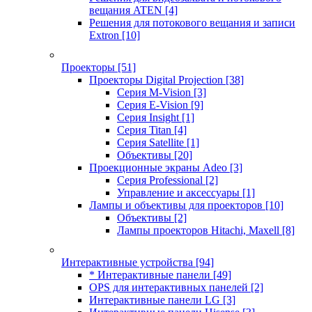
вещания ATEN
[4]
Решения для потокового вещания и записи
Extron
[10]
Проекторы
[51]
Проекторы Digital Projection
[38]
Серия M-Vision
[3]
Серия E-Vision
[9]
Серия Insight
[1]
Серия Titan
[4]
Серия Satellite
[1]
Объективы
[20]
Проекционные экраны Adeo
[3]
Серия Professional
[2]
Управление и аксессуары
[1]
Лампы и объективы для проекторов
[10]
Объективы
[2]
Лампы проекторов Hitachi, Maxell
[8]
Интерактивные устройства
[94]
* Интерактивные панели
[49]
OPS для интерактивных панелей
[2]
Интерактивные панели LG
[3]