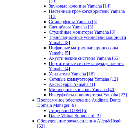
[20]
Звуковые колонны Yamaha
[14]
Настенные громкоговорители Yamaha
[14]
Спикерфоны Yamaha
[5]
Саундбары Yamaha
[3]
Студийные мониторы Yamaha
[8]
Трансляционные усилители мощности
Yamaha
[8]
Цифровые матричные процессоры
Yamaha
[5]
Акустические системы Yamaha
[65]
Портативные системы звукоусиления
Yamaha
[4]
Усилители Yamaha
[16]
Сетевые коммутаторы Yamaha
[12]
Аксессуары Yamaha
[1]
Микшерные консоли Yamaha
[40]
Интерфейсы и конвертеры Yamaha
[23]
Программное обеспечение Audinate Dante
Domain Manager
[9]
Лицензии DDM
[6]
Dante Virtual Soundcard
[3]
Оборудование звукоусиления Allen&Heath
[53]