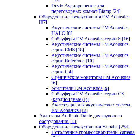
[16]
Devio Аудиорешение для
переговорных комнат Biamp
[24]
Оборудование звукоусиления EM Acoustics
[87]
Акустические системы EM Acoustics
HALO
[8]
Сабвуферы EM Acoustics серии S
[16]
Акустические системы EM Acoustics
серии EMS
[18]
Акустические системы EM Acoustics
серии Reference
[10]
Акустические системы EM Acoustics
серии i
[4]
Сценические мониторы EM Acoustics
[6]
Усилители EM Acoustics
[9]
Сабвуферы EM Acoustics серии CS
(кардиоидные)
[4]
Аксессуары для акустических систем
EM Acoustics
[12]
Адаптеры Audinate Dante для звукового
оборудования
[13]
Оборудование звукоусиления Yamaha
[254]
Потолочные громкоговорители Yamaha