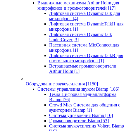
Выдвижные механизмы Arthur Holm для
микрофонов и громкоговорителей
[17]
Лифтовая система DynamicTalk для
микрофона
[4]
Лифтовая система DynamicTalkH для
микрофона
[1]
Лифтовая система DynamicTalk
UnderCover
[3]
Пассивная система MicConnect для
микрофона
[1]
Лифтовая система DynamicTalkB для
настольного микрофона
[1]
Встраиваемые громкоговорители
Arthur Holm
[1]
Оборудование звукоусиления
[1150]
Системы управления звуком Biamp
[186]
Tesira Цифровая медиаплатформа
Biamp
[76]
Crowd Mics Система для общения с
аудиторией Biamp
[1]
Система управления Biamp
[16]
Громкоговорители Biamp
[53]
Система звукоусиления Voltera Biamp