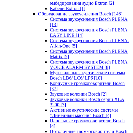
эмбедирования аудио Extron
[2]
Кабели Extron
[1]
Оборудование звукоусиления Bosch
[146]
Система звукоусиления Bosch PLENA
[13]
Система звукоусиления Bosch PLENA
EASY LINE
[14]
Система звукоусиления Bosch PLENA-
All-in-One
[5]
Система звукоусиления Bosch PLENA
Matrix
[5]
Система звукоусиления Bosch PLENA
VOICE ALARM SYSTEM
[8]
Музыкальные акустические системы
Bosch LB6/ LC6/ LP6
[10]
Корпусные громкоговорители Bosch
[37]
Звуковые колонки Bosch
[2]
Звуковые колонки Bosch серии XLA
3200
[3]
Активные акустические системы
"Линейный массив" Bosch
[4]
Панельные громкоговорители Bosch
[4]
Потолочные громкоговорители Bosch