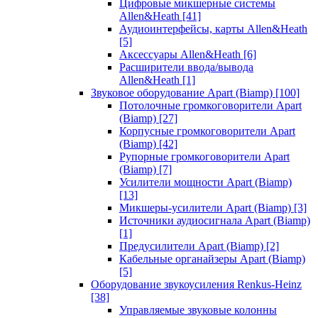
Цифровые микшерные системы
Allen&Heath
[41]
Аудиоинтерфейсы, карты Allen&Heath
[5]
Аксессуары Allen&Heath
[6]
Расширители ввода/вывода
Allen&Heath
[1]
Звуковое оборудование Apart (Biamp)
[100]
Потолочные громкоговорители Apart
(Biamp)
[27]
Корпусные громкоговорители Apart
(Biamp)
[42]
Рупорные громкоговорители Apart
(Biamp)
[7]
Усилители мощности Apart (Biamp)
[13]
Микшеры-усилители Apart (Biamp)
[3]
Источники аудиосигнала Apart (Biamp)
[1]
Предусилители Apart (Biamp)
[2]
Кабельные органайзеры Apart (Biamp)
[5]
Оборудование звукоусиления Renkus-Heinz
[38]
Управляемые звуковые колонны