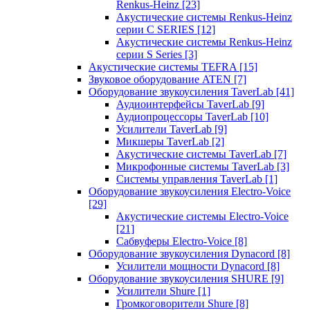
Renkus-Heinz
[23]
Акустические системы Renkus-Heinz
серии C SERIES
[12]
Акустические системы Renkus-Heinz
серии S Series
[3]
Акустические системы TEFRA
[15]
Звуковое оборудование ATEN
[7]
Оборудование звукоусиления TaverLab
[41]
Аудиоинтерфейсы TaverLab
[9]
Аудиопроцессоры TaverLab
[10]
Усилители TaverLab
[9]
Микшеры TaverLab
[2]
Акустические системы TaverLab
[7]
Микрофонные системы TaverLab
[3]
Системы управления TaverLab
[1]
Оборудование звукоусиления Electro-Voice
[29]
Акустические системы Electro-Voice
[21]
Сабвуферы Electro-Voice
[8]
Оборудование звукоусиления Dynacord
[8]
Усилители мощности Dynacord
[8]
Оборудование звукоусиления SHURE
[9]
Усилители Shure
[1]
Громкоговорители Shure
[8]