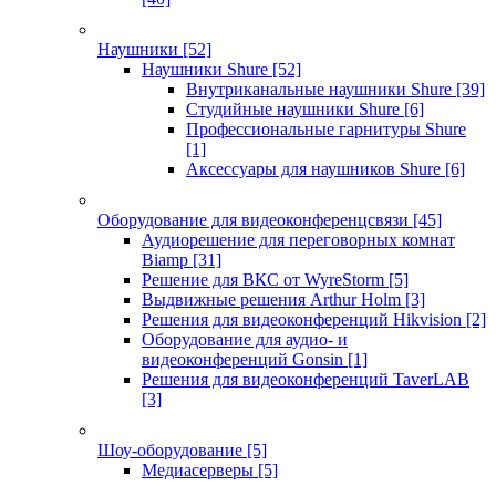
Наушники
[52]
Наушники Shure
[52]
Внутриканальные наушники Shure
[39]
Студийные наушники Shure
[6]
Профессиональные гарнитуры Shure
[1]
Аксессуары для наушников Shure
[6]
Оборудование для видеоконференцсвязи
[45]
Аудиорешение для переговорных комнат
Biamp
[31]
Решение для ВКС от WyreStorm
[5]
Выдвижные решения Arthur Holm
[3]
Решения для видеоконференций Hikvision
[2]
Оборудование для аудио- и
видеоконференций Gonsin
[1]
Решения для видеоконференций TaverLAB
[3]
Шоу-оборудование
[5]
Медиасерверы
[5]