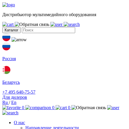
Дистрибьютор мультимедийного оборудования
Каталог
Россия
Беларусь
+7 495 640-75-57
Для дилеров
Ru
/
En
0
0
0
О нас
Направление деятельности