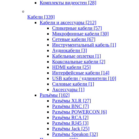
Комплекты видеостен
[28]
Кабели
[339]
Кабели и аксессуары
[212]
Спикерные кабели
[57]
Микрофонные кабели
[30]
Сетевые кабели
[67]
Инструментальный кабель
[1]
Аудиокабели
[3]
Кабельные оплетки
[1]
Коаксиальные кабели
[2]
HDMI кабели
[25]
Интерфейсные кабели
[14]
USB кабели / удлинители
[10]
Силовые кабели
[1]
Аксессуары
[1]
Разъёмы
[102]
Разъёмы XLR
[27]
Разъёмы BNC
[7]
Разъёмы POWERCON
[6]
Разъёмы RCA
[2]
Разъёмы RJ45
[3]
Разъёмы Jack
[25]
Разъёмы Speakon
[32]