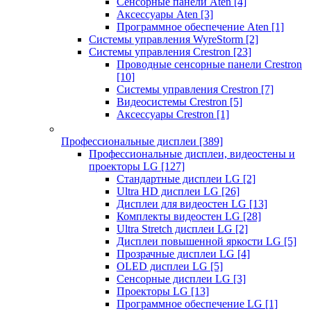
Сенсорные панели Aten
[4]
Аксессуары Aten
[3]
Программное обеспечение Aten
[1]
Системы управления WyreStorm
[2]
Системы управления Crestron
[23]
Проводные сенсорные панели Crestron
[10]
Системы управления Crestron
[7]
Видеосистемы Crestron
[5]
Аксессуары Crestron
[1]
Профессиональные дисплеи
[389]
Профессиональные дисплеи, видеостены и
проекторы LG
[127]
Стандартные дисплеи LG
[2]
Ultra HD дисплеи LG
[26]
Дисплеи для видеостен LG
[13]
Комплекты видеостен LG
[28]
Ultra Stretch дисплеи LG
[2]
Дисплеи повышенной яркости LG
[5]
Прозрачные дисплеи LG
[4]
OLED дисплеи LG
[5]
Сенсорные дисплеи LG
[3]
Проекторы LG
[13]
Программное обеспечение LG
[1]