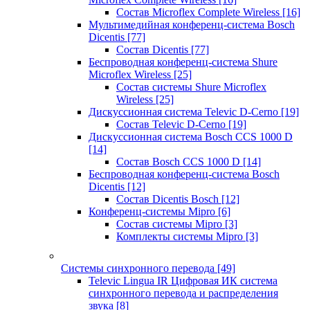
Состав Microflex Complete Wireless
[16]
Мультимедийная конференц-система Bosch
Dicentis
[77]
Состав Dicentis
[77]
Беспроводная конференц-система Shure
Microflex Wireless
[25]
Состав системы Shure Microflex
Wireless
[25]
Дискуссионная система Televic D-Cerno
[19]
Состав Televic D-Cerno
[19]
Дискуссионная система Bosch CCS 1000 D
[14]
Состав Bosch CCS 1000 D
[14]
Беспроводная конференц-система Bosch
Dicentis
[12]
Состав Dicentis Bosch
[12]
Конференц-системы Mipro
[6]
Состав системы Mipro
[3]
Комплекты системы Mipro
[3]
Системы синхронного перевода
[49]
Televic Lingua IR Цифровая ИК система
синхронного перевода и распределения
звука
[8]