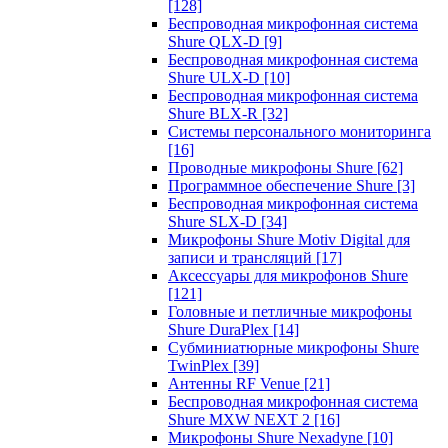
[128]
Беспроводная микрофонная система
Shure QLX-D
[9]
Беспроводная микрофонная система
Shure ULX-D
[10]
Беспроводная микрофонная система
Shure BLX-R
[32]
Системы персонального мониторинга
[16]
Проводные микрофоны Shure
[62]
Программное обеспечение Shure
[3]
Беспроводная микрофонная система
Shure SLX-D
[34]
Микрофоны Shure Motiv Digital для
записи и трансляций
[17]
Аксессуары для микрофонов Shure
[121]
Головные и петличные микрофоны
Shure DuraPlex
[14]
Субминиатюрные микрофоны Shure
TwinPlex
[39]
Антенны RF Venue
[21]
Беспроводная микрофонная система
Shure MXW NEXT 2
[16]
Микрофоны Shure Nexadyne
[10]