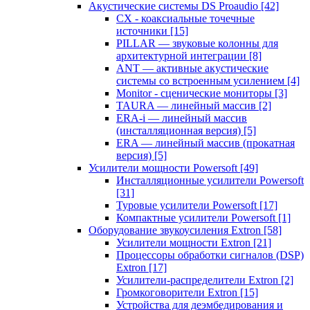
Акустические системы DS Proaudio
[42]
CX - коаксиальные точечные
источники
[15]
PILLAR — звуковые колонны для
архитектурной интеграции
[8]
ANT — активные акустические
системы со встроенным усилением
[4]
Monitor - сценические мониторы
[3]
TAURA — линейный массив
[2]
ERA-i — линейный массив
(инсталляционная версия)
[5]
ERA — линейный массив (прокатная
версия)
[5]
Усилители мощности Powersoft
[49]
Инсталляционные усилители Powersoft
[31]
Туровые усилители Powersoft
[17]
Компактные усилители Powersoft
[1]
Оборудование звукоусиления Extron
[58]
Усилители мощности Extron
[21]
Процессоры обработки сигналов (DSP)
Extron
[17]
Усилители-распределители Extron
[2]
Громкоговорители Extron
[15]
Устройства для деэмбедирования и