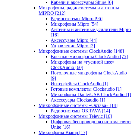
Кабели и аксессуары Shure
[6]
Микрофоны, радиосистемы и антенны
MIPRO
[212]
Радиосистемы Mipro
[96]
Микрофоны Mipro
[54]
Антенны и антенные усилители Mipro
[16]
Аксессуары Mipro
[44]
Управление Mipro
[2]
Микрофонные системы ClockAudio
[148]
Врезные микрофоны ClockAudio
[75]
Микрофоны на «гусиной шее»
ClockAudio
[60]
Потолочные микрофоны ClockAudio
[9]
Интерфейсы ClockAudio
[1]
Готовые комплекты Clockaudio
[1]
Микрофоны Dante/USB ClockAudio
[1]
Аксессуары Clockaudio
[1]
Микрофонные системы «Октава»
[14]
Радиосистемы OKTAVA
[14]
Микрофонные системы Televic
[16]
Цифровая беспроводная система связи
Unite
[16]
Микрофоны Biamp
[17]