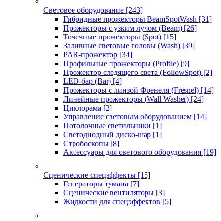
Световое оборудование
[243]
Гибридные прожекторы BeamSpotWash
[31]
Прожекторы с узким лучом (Beam)
[26]
Точечные прожекторы (Spot)
[15]
Заливные световые головы (Wash)
[39]
PAR-прожектор
[34]
Профильные прожекторы (Profile)
[9]
Прожектор следящего света (FollowSpot)
[2]
LED-бар (Bar)
[4]
Прожекторы с линзой Френеля (Fresnel)
[14]
Линейные прожекторы (Wall Washer)
[24]
Циклорама
[2]
Управление световым оборудованием
[14]
Потолочные светильники
[1]
Светодиодный диско-шар
[1]
Стробоскопы
[8]
Аксессуары для светового оборудования
[19]
Сценические спецэффекты
[15]
Генераторы тумана
[7]
Сценические вентиляторы
[3]
Жидкости для спецэффектов
[5]