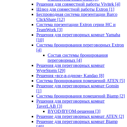
Решения для совместной работы Vivitek
[4]
Шлюз для совместной работы Extron
[1]
Беспроводная система презентации Barco
ClickShare
[12]
Система презентации Extron серии HC и
TeamWork
[3]
Решения для переговорных комнат Yamaha
[10]
Система бронирования переговорных Extron
[4]
Состав системы бронирования
переговорных
[4]
Решения для переговорных комнат
WyreStorm
[29]
Решения «все-в-одном» Kandao
[8]
Система бронирования помещений ATEN
[5]
Решение для переговорных комнат Gonsin
[1]
Система бронирования помещений Biamp
[2]
Решения для переговорных комнат
TaverLAB
[3]
BYOD/BYOM-решения
[3]
Решение для переговорных комнат ATEN
[2]
Решение для переговорных комнат Biamp
[40]