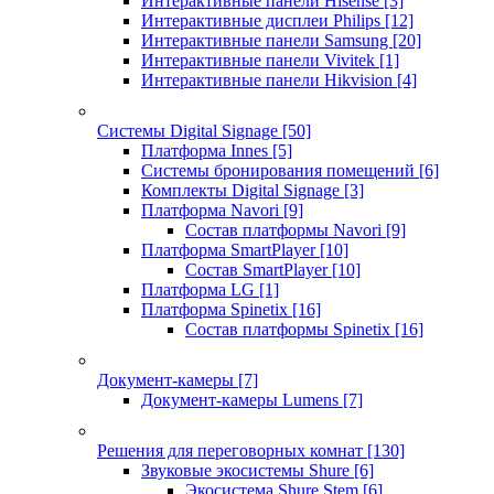
Интерактивные панели Hisense
[3]
Интерактивные дисплеи Philips
[12]
Интерактивные панели Samsung
[20]
Интерактивные панели Vivitek
[1]
Интерактивные панели Hikvision
[4]
Системы Digital Signage
[50]
Платформа Innes
[5]
Системы бронирования помещений
[6]
Комплекты Digital Signage
[3]
Платформа Navori
[9]
Состав платформы Navori
[9]
Платформа SmartPlayer
[10]
Состав SmartPlayer
[10]
Платформа LG
[1]
Платформа Spinetix
[16]
Состав платформы Spinetix
[16]
Документ-камеры
[7]
Документ-камеры Lumens
[7]
Решения для переговорных комнат
[130]
Звуковые экосистемы Shure
[6]
Экосистема Shure Stem
[6]