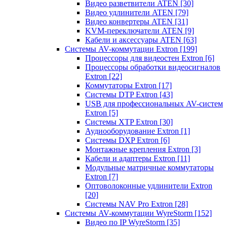
Видео разветвители ATEN
[30]
Видео удлинители ATEN
[79]
Видео конвертеры ATEN
[31]
KVM-переключатели ATEN
[9]
Кабели и аксессуары ATEN
[63]
Системы AV-коммутации Extron
[199]
Процессоры для видеостен Extron
[6]
Процессоры обработки видеосигналов
Extron
[22]
Коммутаторы Extron
[17]
Системы DTP Extron
[43]
USB для профессиональных AV-систем
Extron
[5]
Системы XTP Extron
[30]
Аудиооборудование Extron
[1]
Системы DXP Extron
[6]
Монтажные крепления Extron
[3]
Кабели и адаптеры Extron
[11]
Модульные матричные коммутаторы
Extron
[7]
Оптоволоконные удлинители Extron
[20]
Системы NAV Pro Extron
[28]
Системы AV-коммутации WyreStorm
[152]
Видео по IP WyreStorm
[35]