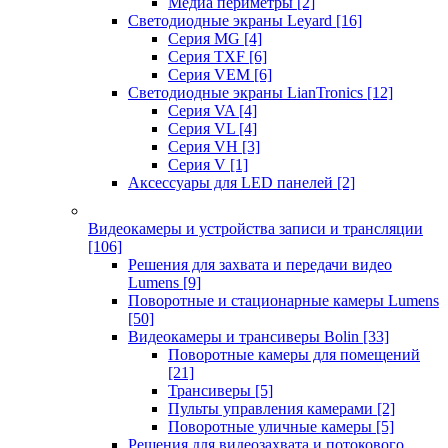
Медиа периметры
[2]
Светодиодные экраны Leyard
[16]
Серия MG
[4]
Серия TXF
[6]
Серия VEM
[6]
Светодиодные экраны LianTronics
[12]
Серия VA
[4]
Серия VL
[4]
Серия VH
[3]
Серия V
[1]
Аксессуары для LED панелей
[2]
Видеокамеры и устройства записи и трансляции
[106]
Решения для захвата и передачи видео
Lumens
[9]
Поворотные и стационарные камеры Lumens
[50]
Видеокамеры и трансиверы Bolin
[33]
Поворотные камеры для помещений
[21]
Трансиверы
[5]
Пульты управления камерами
[2]
Поворотные уличные камеры
[5]
Решения для видеозахвата и потокового