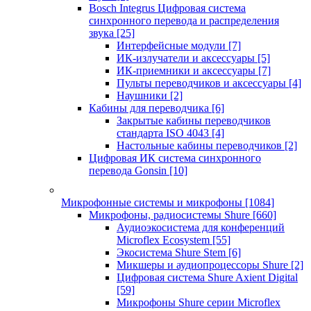
Bosch Integrus Цифровая система
синхронного перевода и распределения
звука
[25]
Интерфейсные модули
[7]
ИК-излучатели и аксессуары
[5]
ИК-приемники и аксессуары
[7]
Пульты переводчиков и аксессуары
[4]
Наушники
[2]
Кабины для переводчика
[6]
Закрытые кабины переводчиков
стандарта ISO 4043
[4]
Настольные кабины переводчиков
[2]
Цифровая ИК система синхронного
перевода Gonsin
[10]
Микрофонные системы и микрофоны
[1084]
Микрофоны, радиосистемы Shure
[660]
Аудиоэкосистема для конференций
Microflex Ecosystem
[55]
Экосистема Shure Stem
[6]
Микшеры и аудиопроцессоры Shure
[2]
Цифровая система Shure Axient Digital
[59]
Микрофоны Shure серии Microflex