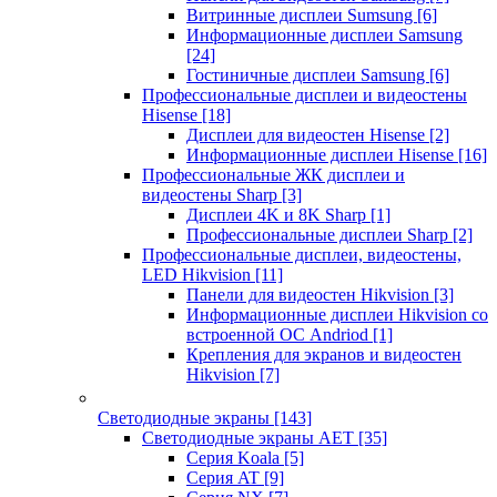
Витринные дисплеи Sumsung
[6]
Информационные дисплеи Samsung
[24]
Гостиничные дисплеи Samsung
[6]
Профессиональные дисплеи и видеостены
Hisense
[18]
Дисплеи для видеостен Hisense
[2]
Информационные дисплеи Hisense
[16]
Профессиональные ЖК дисплеи и
видеостены Sharp
[3]
Дисплеи 4K и 8K Sharp
[1]
Профессиональные дисплеи Sharp
[2]
Профессиональные дисплеи, видеостены,
LED Hikvision
[11]
Панели для видеостен Hikvision
[3]
Информационные дисплеи Hikvision со
встроенной ОС Andriod
[1]
Крепления для экранов и видеостен
Hikvision
[7]
Светодиодные экраны
[143]
Светодиодные экраны AET
[35]
Cерия Koala
[5]
Серия AT
[9]