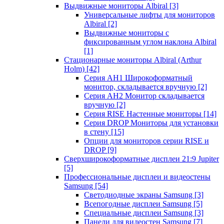
Выдвижные мониторы Albiral
[3]
Универсальные лифты для мониторов
Albiral
[2]
Выдвижные мониторы с
фиксированным углом наклона Albiral
[1]
Стационарные мониторы Albiral (Arthur
Holm)
[42]
Серия AH1 Широкоформатный
монитор, складывается вручную
[2]
Серия AH2 Монитор складывается
вручную
[2]
Серия RISE Настенные мониторы
[14]
Серия DROP Мониторы для установки
в стену
[15]
Опции для мониторов серии RISE и
DROP
[9]
Сверхширокоформатные дисплеи 21:9 Jupiter
[5]
Профессиональные дисплеи и видеостены
Samsung
[54]
Светодиодные экраны Samsung
[3]
Всепогодные дисплеи Samsung
[5]
Специальные дисплеи Samsung
[3]
Панели для видеостен Samsung
[7]