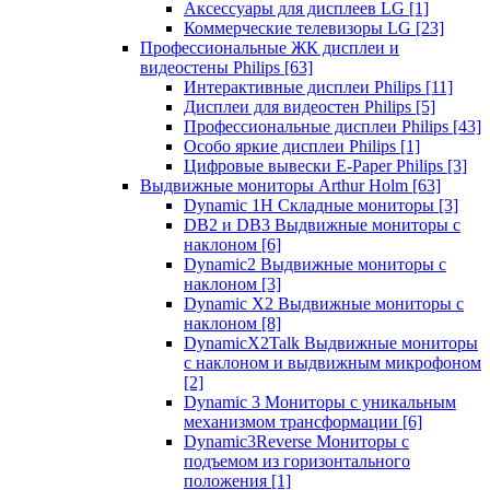
Аксессуары для дисплеев LG
[1]
Коммерческие телевизоры LG
[23]
Профессиональные ЖК дисплеи и
видеостены Philips
[63]
Интерактивные дисплеи Philips
[11]
Дисплеи для видеостен Philips
[5]
Профессиональные дисплеи Philips
[43]
Особо яркие дисплеи Philips
[1]
Цифровые вывески E-Paper Philips
[3]
Выдвижные мониторы Arthur Holm
[63]
Dynamic 1Н Складные мониторы
[3]
DB2 и DB3 Выдвижные мониторы с
наклоном
[6]
Dynamic2 Выдвижные мониторы с
наклоном
[3]
Dynamic X2 Выдвижные мониторы с
наклоном
[8]
DynamicX2Talk Выдвижные мониторы
с наклоном и выдвижным микрофоном
[2]
Dynamic 3 Мониторы с уникальным
механизмом трансформации
[6]
Dynamic3Reverse Мониторы с
подъемом из горизонтального
положения
[1]