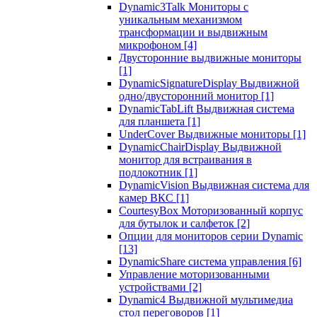
Dynamic3Talk Мониторы с
уникальным механизмом
трансформации и выдвижным
микрофоном
[4]
Двусторонние выдвижные мониторы
[1]
DynamicSignatureDisplay Выдвижной
одно/двусторонний монитор
[1]
DynamicTabLift Выдвижная система
для планшета
[1]
UnderCover Выдвижные мониторы
[1]
DynamicChairDisplay Выдвижной
монитор для встраивания в
подлокотник
[1]
DynamicVision Выдвижная система для
камер ВКС
[1]
CourtesyBox Моторизованный корпус
для бутылок и салфеток
[2]
Опции для мониторов серии Dynamic
[13]
DynamicShare система управления
[6]
Управление моторизованными
устройствами
[2]
Dynamic4 Выдвижной мультимедиа
стол переговоров
[1]