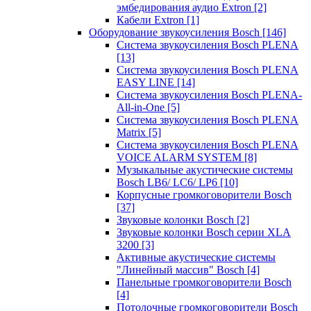
эмбедирования аудио Extron
[2]
Кабели Extron
[1]
Оборудование звукоусиления Bosch
[146]
Система звукоусиления Bosch PLENA
[13]
Система звукоусиления Bosch PLENA
EASY LINE
[14]
Система звукоусиления Bosch PLENA-
All-in-One
[5]
Система звукоусиления Bosch PLENA
Matrix
[5]
Система звукоусиления Bosch PLENA
VOICE ALARM SYSTEM
[8]
Музыкальные акустические системы
Bosch LB6/ LC6/ LP6
[10]
Корпусные громкоговорители Bosch
[37]
Звуковые колонки Bosch
[2]
Звуковые колонки Bosch серии XLA
3200
[3]
Активные акустические системы
"Линейный массив" Bosch
[4]
Панельные громкоговорители Bosch
[4]
Потолочные громкоговорители Bosch