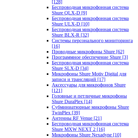
[128]
Беспроводная микрофонная система
Shure QLX-D
[9]
Беспроводная микрофонная система
Shure ULX-D
[10]
Беспроводная микрофонная система
Shure BLX-R
[32]
Системы персонального мониторинга
[16]
Проводные микрофоны Shure
[62]
Программное обеспечение Shure
[3]
Беспроводная микрофонная система
Shure SLX-D
[34]
Микрофоны Shure Motiv Digital для
записи и трансляций
[17]
Аксессуары для микрофонов Shure
[121]
Головные и петличные микрофоны
Shure DuraPlex
[14]
Субминиатюрные микрофоны Shure
TwinPlex
[39]
Антенны RF Venue
[21]
Беспроводная микрофонная система
Shure MXW NEXT 2
[16]
Микрофоны Shure Nexadyne
[10]