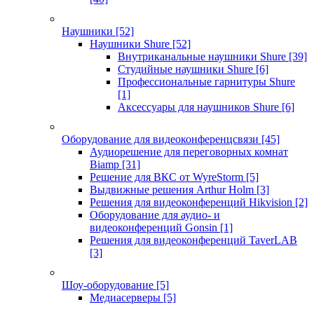
Наушники
[52]
Наушники Shure
[52]
Внутриканальные наушники Shure
[39]
Студийные наушники Shure
[6]
Профессиональные гарнитуры Shure
[1]
Аксессуары для наушников Shure
[6]
Оборудование для видеоконференцсвязи
[45]
Аудиорешение для переговорных комнат
Biamp
[31]
Решение для ВКС от WyreStorm
[5]
Выдвижные решения Arthur Holm
[3]
Решения для видеоконференций Hikvision
[2]
Оборудование для аудио- и
видеоконференций Gonsin
[1]
Решения для видеоконференций TaverLAB
[3]
Шоу-оборудование
[5]
Медиасерверы
[5]