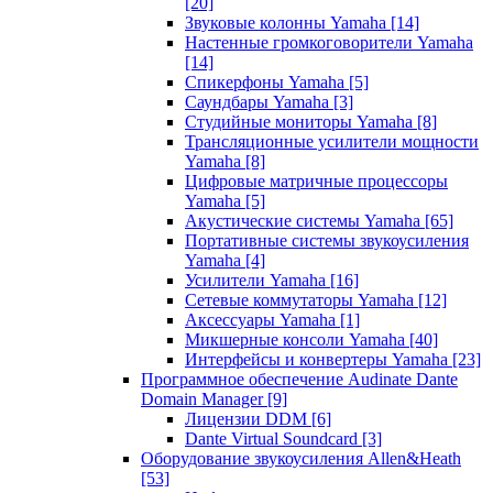
[20]
Звуковые колонны Yamaha
[14]
Настенные громкоговорители Yamaha
[14]
Спикерфоны Yamaha
[5]
Саундбары Yamaha
[3]
Студийные мониторы Yamaha
[8]
Трансляционные усилители мощности
Yamaha
[8]
Цифровые матричные процессоры
Yamaha
[5]
Акустические системы Yamaha
[65]
Портативные системы звукоусиления
Yamaha
[4]
Усилители Yamaha
[16]
Сетевые коммутаторы Yamaha
[12]
Аксессуары Yamaha
[1]
Микшерные консоли Yamaha
[40]
Интерфейсы и конвертеры Yamaha
[23]
Программное обеспечение Audinate Dante
Domain Manager
[9]
Лицензии DDM
[6]
Dante Virtual Soundcard
[3]
Оборудование звукоусиления Allen&Heath
[53]