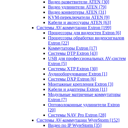
Видео разветвители ATEN
[30]
Видео удлинители ATEN
[79]
Видео конвертеры ATEN
[31]
KVM-переключатели ATEN
[9]
Кабели и аксессуары ATEN
[63]
Системы AV-коммутации Extron
[199]
Процессоры для видеостен Extron
[6]
Процессоры обработки видеосигналов
Extron
[22]
Коммутаторы Extron
[17]
Системы DTP Extron
[43]
USB для профессиональных AV-систем
Extron
[5]
Системы XTP Extron
[30]
Аудиооборудование Extron
[1]
Системы DXP Extron
[6]
Монтажные крепления Extron
[3]
Кабели и адаптеры Extron
[11]
Модульные матричные коммутаторы
Extron
[7]
Оптоволоконные удлинители Extron
[20]
Системы NAV Pro Extron
[28]
Системы AV-коммутации WyreStorm
[152]
Видео по IP WyreStorm
[35]