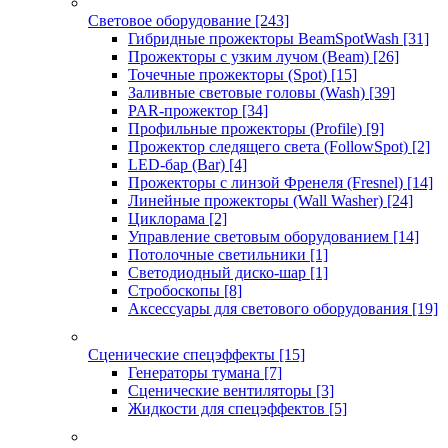
Световое оборудование
[243]
Гибридные прожекторы BeamSpotWash
[31]
Прожекторы с узким лучом (Beam)
[26]
Точечные прожекторы (Spot)
[15]
Заливные световые головы (Wash)
[39]
PAR-прожектор
[34]
Профильные прожекторы (Profile)
[9]
Прожектор следящего света (FollowSpot)
[2]
LED-бар (Bar)
[4]
Прожекторы с линзой Френеля (Fresnel)
[14]
Линейные прожекторы (Wall Washer)
[24]
Циклорама
[2]
Управление световым оборудованием
[14]
Потолочные светильники
[1]
Светодиодный диско-шар
[1]
Стробоскопы
[8]
Аксессуары для светового оборудования
[19]
Сценические спецэффекты
[15]
Генераторы тумана
[7]
Сценические вентиляторы
[3]
Жидкости для спецэффектов
[5]