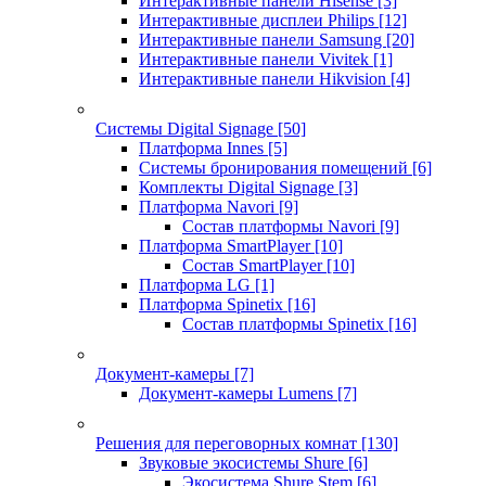
Интерактивные панели Hisense
[3]
Интерактивные дисплеи Philips
[12]
Интерактивные панели Samsung
[20]
Интерактивные панели Vivitek
[1]
Интерактивные панели Hikvision
[4]
Системы Digital Signage
[50]
Платформа Innes
[5]
Системы бронирования помещений
[6]
Комплекты Digital Signage
[3]
Платформа Navori
[9]
Состав платформы Navori
[9]
Платформа SmartPlayer
[10]
Состав SmartPlayer
[10]
Платформа LG
[1]
Платформа Spinetix
[16]
Состав платформы Spinetix
[16]
Документ-камеры
[7]
Документ-камеры Lumens
[7]
Решения для переговорных комнат
[130]
Звуковые экосистемы Shure
[6]
Экосистема Shure Stem
[6]