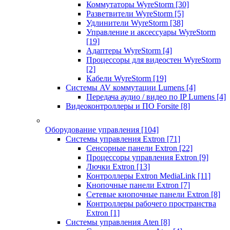
Коммутаторы WyreStorm
[30]
Разветвители WyreStorm
[5]
Удлинители WyreStorm
[38]
Управление и аксессуары WyreStorm
[19]
Адаптеры WyreStorm
[4]
Процессоры для видеостен WyreStorm
[2]
Кабели WyreStorm
[19]
Системы AV коммутации Lumens
[4]
Передача аудио / видео по IP Lumens
[4]
Видеоконтроллеры и ПО Forsite
[8]
Оборудование управления
[104]
Системы управления Extron
[71]
Сенсорные панели Extron
[22]
Процессоры управления Extron
[9]
Лючки Extron
[13]
Контроллеры Extron MediaLink
[11]
Кнопочные панели Extron
[7]
Сетевые кнопочные панели Extron
[8]
Контроллеры рабочего пространства
Extron
[1]
Системы управления Aten
[8]