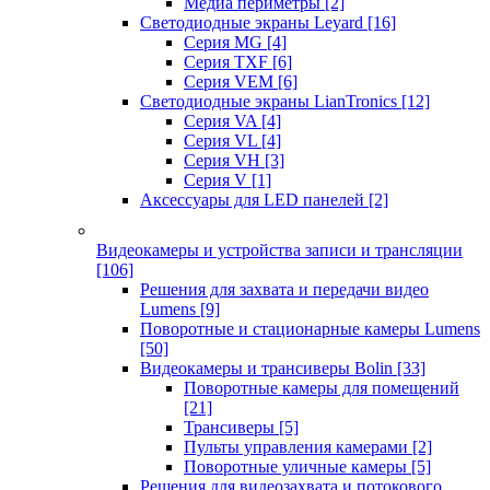
Медиа периметры
[2]
Светодиодные экраны Leyard
[16]
Серия MG
[4]
Серия TXF
[6]
Серия VEM
[6]
Светодиодные экраны LianTronics
[12]
Серия VA
[4]
Серия VL
[4]
Серия VH
[3]
Серия V
[1]
Аксессуары для LED панелей
[2]
Видеокамеры и устройства записи и трансляции
[106]
Решения для захвата и передачи видео
Lumens
[9]
Поворотные и стационарные камеры Lumens
[50]
Видеокамеры и трансиверы Bolin
[33]
Поворотные камеры для помещений
[21]
Трансиверы
[5]
Пульты управления камерами
[2]
Поворотные уличные камеры
[5]
Решения для видеозахвата и потокового