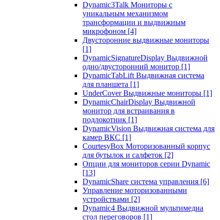
Dynamic3Talk Мониторы с
уникальным механизмом
трансформации и выдвижным
микрофоном
[4]
Двусторонние выдвижные мониторы
[1]
DynamicSignatureDisplay Выдвижной
одно/двусторонний монитор
[1]
DynamicTabLift Выдвижная система
для планшета
[1]
UnderCover Выдвижные мониторы
[1]
DynamicChairDisplay Выдвижной
монитор для встраивания в
подлокотник
[1]
DynamicVision Выдвижная система для
камер ВКС
[1]
CourtesyBox Моторизованный корпус
для бутылок и салфеток
[2]
Опции для мониторов серии Dynamic
[13]
DynamicShare система управления
[6]
Управление моторизованными
устройствами
[2]
Dynamic4 Выдвижной мультимедиа
стол переговоров
[1]