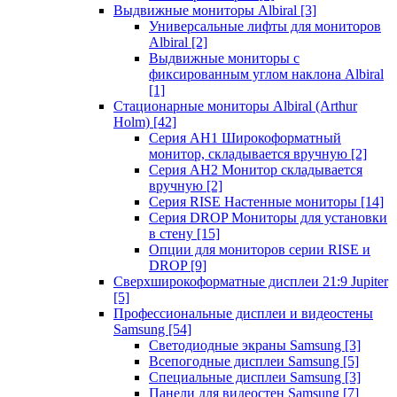
Выдвижные мониторы Albiral
[3]
Универсальные лифты для мониторов
Albiral
[2]
Выдвижные мониторы с
фиксированным углом наклона Albiral
[1]
Стационарные мониторы Albiral (Arthur
Holm)
[42]
Серия AH1 Широкоформатный
монитор, складывается вручную
[2]
Серия AH2 Монитор складывается
вручную
[2]
Серия RISE Настенные мониторы
[14]
Серия DROP Мониторы для установки
в стену
[15]
Опции для мониторов серии RISE и
DROP
[9]
Сверхширокоформатные дисплеи 21:9 Jupiter
[5]
Профессиональные дисплеи и видеостены
Samsung
[54]
Светодиодные экраны Samsung
[3]
Всепогодные дисплеи Samsung
[5]
Специальные дисплеи Samsung
[3]
Панели для видеостен Samsung
[7]