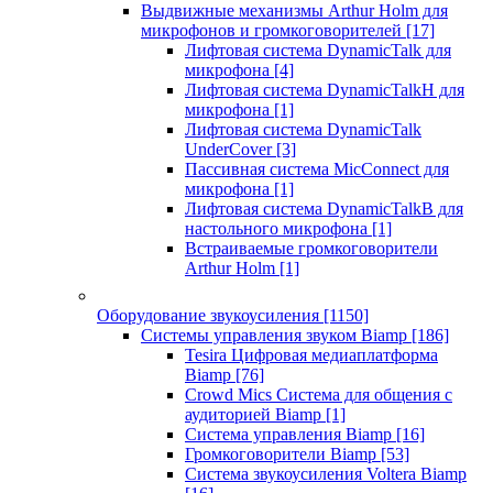
Выдвижные механизмы Arthur Holm для
микрофонов и громкоговорителей
[17]
Лифтовая система DynamicTalk для
микрофона
[4]
Лифтовая система DynamicTalkH для
микрофона
[1]
Лифтовая система DynamicTalk
UnderCover
[3]
Пассивная система MicConnect для
микрофона
[1]
Лифтовая система DynamicTalkB для
настольного микрофона
[1]
Встраиваемые громкоговорители
Arthur Holm
[1]
Оборудование звукоусиления
[1150]
Системы управления звуком Biamp
[186]
Tesira Цифровая медиаплатформа
Biamp
[76]
Crowd Mics Система для общения с
аудиторией Biamp
[1]
Система управления Biamp
[16]
Громкоговорители Biamp
[53]
Система звукоусиления Voltera Biamp