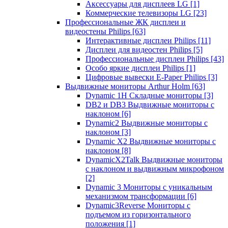
Аксессуары для дисплеев LG
[1]
Коммерческие телевизоры LG
[23]
Профессиональные ЖК дисплеи и
видеостены Philips
[63]
Интерактивные дисплеи Philips
[11]
Дисплеи для видеостен Philips
[5]
Профессиональные дисплеи Philips
[43]
Особо яркие дисплеи Philips
[1]
Цифровые вывески E-Paper Philips
[3]
Выдвижные мониторы Arthur Holm
[63]
Dynamic 1Н Складные мониторы
[3]
DB2 и DB3 Выдвижные мониторы с
наклоном
[6]
Dynamic2 Выдвижные мониторы с
наклоном
[3]
Dynamic X2 Выдвижные мониторы с
наклоном
[8]
DynamicX2Talk Выдвижные мониторы
с наклоном и выдвижным микрофоном
[2]
Dynamic 3 Мониторы с уникальным
механизмом трансформации
[6]
Dynamic3Reverse Мониторы с
подъемом из горизонтального
положения
[1]