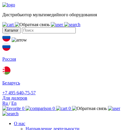
Дистрибьютор мультимедийного оборудования
Каталог
Россия
Беларусь
+7 495 640-75-57
Для дилеров
Ru
/
En
0
0
0
О нас
Направление деятельности