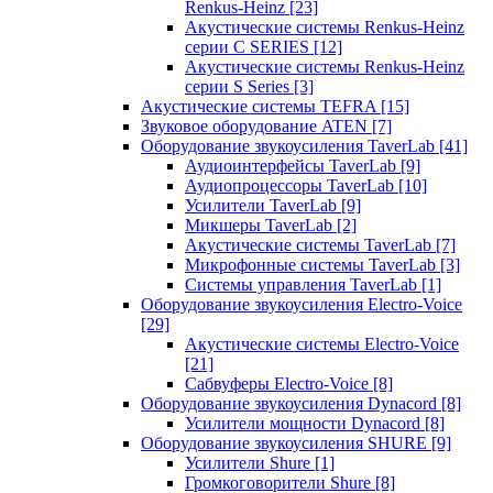
Renkus-Heinz
[23]
Акустические системы Renkus-Heinz
серии C SERIES
[12]
Акустические системы Renkus-Heinz
серии S Series
[3]
Акустические системы TEFRA
[15]
Звуковое оборудование ATEN
[7]
Оборудование звукоусиления TaverLab
[41]
Аудиоинтерфейсы TaverLab
[9]
Аудиопроцессоры TaverLab
[10]
Усилители TaverLab
[9]
Микшеры TaverLab
[2]
Акустические системы TaverLab
[7]
Микрофонные системы TaverLab
[3]
Системы управления TaverLab
[1]
Оборудование звукоусиления Electro-Voice
[29]
Акустические системы Electro-Voice
[21]
Сабвуферы Electro-Voice
[8]
Оборудование звукоусиления Dynacord
[8]
Усилители мощности Dynacord
[8]
Оборудование звукоусиления SHURE
[9]
Усилители Shure
[1]
Громкоговорители Shure
[8]