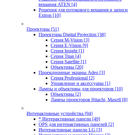
вещания ATEN
[4]
Решения для потокового вещания и записи
Extron
[10]
Проекторы
[51]
Проекторы Digital Projection
[38]
Серия M-Vision
[3]
Серия E-Vision
[9]
Серия Insight
[1]
Серия Titan
[4]
Серия Satellite
[1]
Объективы
[20]
Проекционные экраны Adeo
[3]
Серия Professional
[2]
Управление и аксессуары
[1]
Лампы и объективы для проекторов
[10]
Объективы
[2]
Лампы проекторов Hitachi, Maxell
[8]
Интерактивные устройства
[94]
* Интерактивные панели
[49]
OPS для интерактивных панелей
[2]
Интерактивные панели LG
[3]