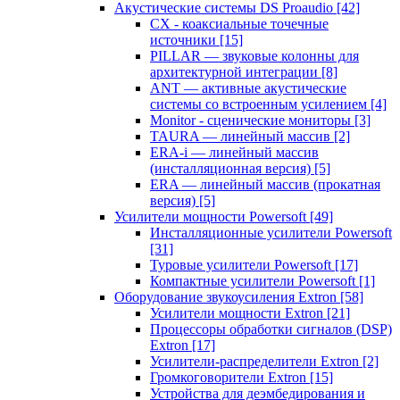
Акустические системы DS Proaudio
[42]
CX - коаксиальные точечные
источники
[15]
PILLAR — звуковые колонны для
архитектурной интеграции
[8]
ANT — активные акустические
системы со встроенным усилением
[4]
Monitor - сценические мониторы
[3]
TAURA — линейный массив
[2]
ERA-i — линейный массив
(инсталляционная версия)
[5]
ERA — линейный массив (прокатная
версия)
[5]
Усилители мощности Powersoft
[49]
Инсталляционные усилители Powersoft
[31]
Туровые усилители Powersoft
[17]
Компактные усилители Powersoft
[1]
Оборудование звукоусиления Extron
[58]
Усилители мощности Extron
[21]
Процессоры обработки сигналов (DSP)
Extron
[17]
Усилители-распределители Extron
[2]
Громкоговорители Extron
[15]
Устройства для деэмбедирования и