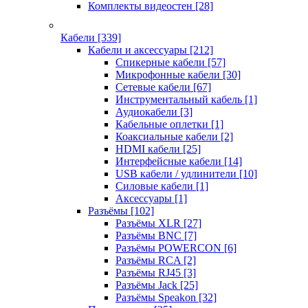
Комплекты видеостен
[28]
Кабели
[339]
Кабели и аксессуары
[212]
Спикерные кабели
[57]
Микрофонные кабели
[30]
Сетевые кабели
[67]
Инструментальный кабель
[1]
Аудиокабели
[3]
Кабельные оплетки
[1]
Коаксиальные кабели
[2]
HDMI кабели
[25]
Интерфейсные кабели
[14]
USB кабели / удлинители
[10]
Силовые кабели
[1]
Аксессуары
[1]
Разъёмы
[102]
Разъёмы XLR
[27]
Разъёмы BNC
[7]
Разъёмы POWERCON
[6]
Разъёмы RCA
[2]
Разъёмы RJ45
[3]
Разъёмы Jack
[25]
Разъёмы Speakon
[32]