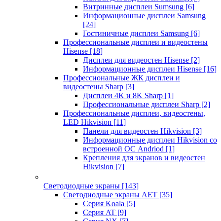
Витринные дисплеи Sumsung
[6]
Информационные дисплеи Samsung
[24]
Гостиничные дисплеи Samsung
[6]
Профессиональные дисплеи и видеостены
Hisense
[18]
Дисплеи для видеостен Hisense
[2]
Информационные дисплеи Hisense
[16]
Профессиональные ЖК дисплеи и
видеостены Sharp
[3]
Дисплеи 4K и 8K Sharp
[1]
Профессиональные дисплеи Sharp
[2]
Профессиональные дисплеи, видеостены,
LED Hikvision
[11]
Панели для видеостен Hikvision
[3]
Информационные дисплеи Hikvision со
встроенной ОС Andriod
[1]
Крепления для экранов и видеостен
Hikvision
[7]
Светодиодные экраны
[143]
Светодиодные экраны AET
[35]
Cерия Koala
[5]
Серия AT
[9]