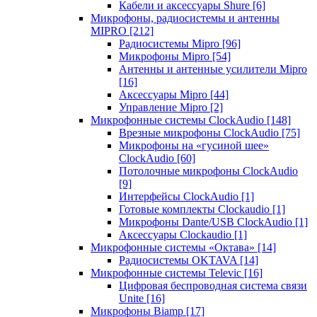
Кабели и аксессуары Shure
[6]
Микрофоны, радиосистемы и антенны
MIPRO
[212]
Радиосистемы Mipro
[96]
Микрофоны Mipro
[54]
Антенны и антенные усилители Mipro
[16]
Аксессуары Mipro
[44]
Управление Mipro
[2]
Микрофонные системы ClockAudio
[148]
Врезные микрофоны ClockAudio
[75]
Микрофоны на «гусиной шее»
ClockAudio
[60]
Потолочные микрофоны ClockAudio
[9]
Интерфейсы ClockAudio
[1]
Готовые комплекты Clockaudio
[1]
Микрофоны Dante/USB ClockAudio
[1]
Аксессуары Clockaudio
[1]
Микрофонные системы «Октава»
[14]
Радиосистемы OKTAVA
[14]
Микрофонные системы Televic
[16]
Цифровая беспроводная система связи
Unite
[16]
Микрофоны Biamp
[17]