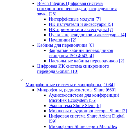
Bosch Integrus Цифровая система
синхронного перевода и распределения
звука
[25]
Интерфейсные модули
[7]
ИК-излучатели и аксессуары
[5]
ИК-приемники и аксессуары
[7]
Пульты переводчиков и аксессуары
[4]
Наушники
[2]
Кабины для переводчика
[6]
Закрытые кабины переводчиков
стандарта ISO 4043
[4]
Настольные кабины переводчиков
[2]
Цифровая ИК система синхронного
перевода Gonsin
[10]
Микрофонные системы и микрофоны
[1084]
Микрофоны, радиосистемы Shure
[660]
Аудиоэкосистема для конференций
Microflex Ecosystem
[55]
Экосистема Shure Stem
[6]
Микшеры и аудиопроцессоры Shure
[2]
Цифровая система Shure Axient Digital
[59]
Микрофоны Shure серии Microflex