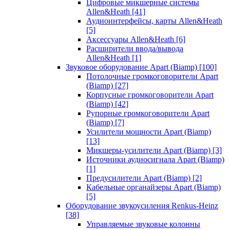
Цифровые микшерные системы
Allen&Heath
[41]
Аудиоинтерфейсы, карты Allen&Heath
[5]
Аксессуары Allen&Heath
[6]
Расширители ввода/вывода
Allen&Heath
[1]
Звуковое оборудование Apart (Biamp)
[100]
Потолочные громкоговорители Apart
(Biamp)
[27]
Корпусные громкоговорители Apart
(Biamp)
[42]
Рупорные громкоговорители Apart
(Biamp)
[7]
Усилители мощности Apart (Biamp)
[13]
Микшеры-усилители Apart (Biamp)
[3]
Источники аудиосигнала Apart (Biamp)
[1]
Предусилители Apart (Biamp)
[2]
Кабельные органайзеры Apart (Biamp)
[5]
Оборудование звукоусиления Renkus-Heinz
[38]
Управляемые звуковые колонны