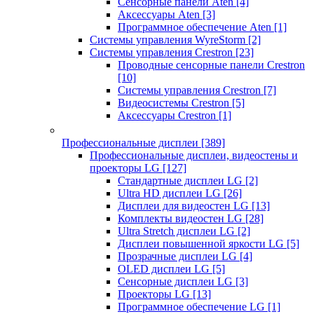
Сенсорные панели Aten
[4]
Аксессуары Aten
[3]
Программное обеспечение Aten
[1]
Системы управления WyreStorm
[2]
Системы управления Crestron
[23]
Проводные сенсорные панели Crestron
[10]
Системы управления Crestron
[7]
Видеосистемы Crestron
[5]
Аксессуары Crestron
[1]
Профессиональные дисплеи
[389]
Профессиональные дисплеи, видеостены и
проекторы LG
[127]
Стандартные дисплеи LG
[2]
Ultra HD дисплеи LG
[26]
Дисплеи для видеостен LG
[13]
Комплекты видеостен LG
[28]
Ultra Stretch дисплеи LG
[2]
Дисплеи повышенной яркости LG
[5]
Прозрачные дисплеи LG
[4]
OLED дисплеи LG
[5]
Сенсорные дисплеи LG
[3]
Проекторы LG
[13]
Программное обеспечение LG
[1]