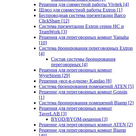
Решения для совместной работы Vivitek
[4]
Шлюз для совместной работы Extron
[1]
Беспроводная система презентации Barco
ClickShare
[12]
Система презентации Extron серии HC и
TeamWork
[3]
Решения для переговорных комнат Yamaha
[10]
Система бронирования переговорных Extron
[4]
Состав системы бронирования
переговорных
[4]
Решения для переговорных комнат
WyreStorm
[29]
Решения «все-в-одном» Kandao
[8]
Система бронирования помещений ATEN
[5]
Решение для переговорных комнат Gonsin
[1]
Система бронирования помещений Biamp
[2]
Решения для переговорных комнат
TaverLAB
[3]
BYOD/BYOM-решения
[3]
Решение для переговорных комнат ATEN
[2]
Решение для переговорных комнат Biamp
[40]