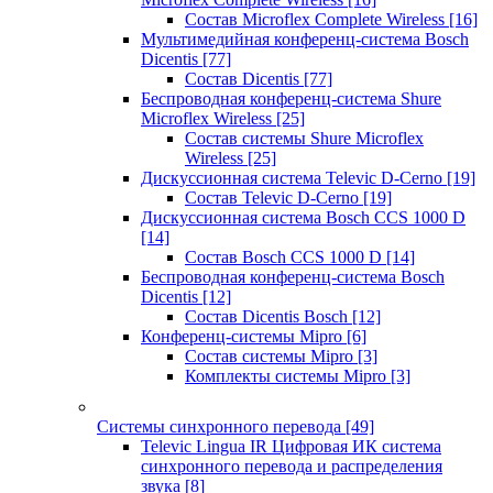
Состав Microflex Complete Wireless
[16]
Мультимедийная конференц-система Bosch
Dicentis
[77]
Состав Dicentis
[77]
Беспроводная конференц-система Shure
Microflex Wireless
[25]
Состав системы Shure Microflex
Wireless
[25]
Дискуссионная система Televic D-Cerno
[19]
Состав Televic D-Cerno
[19]
Дискуссионная система Bosch CCS 1000 D
[14]
Состав Bosch CCS 1000 D
[14]
Беспроводная конференц-система Bosch
Dicentis
[12]
Состав Dicentis Bosch
[12]
Конференц-системы Mipro
[6]
Состав системы Mipro
[3]
Комплекты системы Mipro
[3]
Системы синхронного перевода
[49]
Televic Lingua IR Цифровая ИК система
синхронного перевода и распределения
звука
[8]