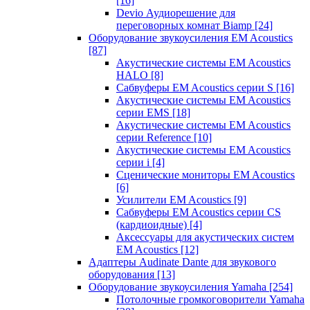
[16]
Devio Аудиорешение для
переговорных комнат Biamp
[24]
Оборудование звукоусиления EM Acoustics
[87]
Акустические системы EM Acoustics
HALO
[8]
Сабвуферы EM Acoustics серии S
[16]
Акустические системы EM Acoustics
серии EMS
[18]
Акустические системы EM Acoustics
серии Reference
[10]
Акустические системы EM Acoustics
серии i
[4]
Сценические мониторы EM Acoustics
[6]
Усилители EM Acoustics
[9]
Сабвуферы EM Acoustics серии CS
(кардиоидные)
[4]
Аксессуары для акустических систем
EM Acoustics
[12]
Адаптеры Audinate Dante для звукового
оборудования
[13]
Оборудование звукоусиления Yamaha
[254]
Потолочные громкоговорители Yamaha