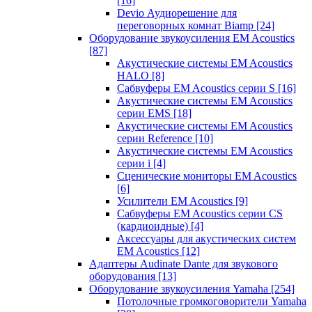
[16]
Devio Аудиорешение для
переговорных комнат Biamp
[24]
Оборудование звукоусиления EM Acoustics
[87]
Акустические системы EM Acoustics
HALO
[8]
Сабвуферы EM Acoustics серии S
[16]
Акустические системы EM Acoustics
серии EMS
[18]
Акустические системы EM Acoustics
серии Reference
[10]
Акустические системы EM Acoustics
серии i
[4]
Сценические мониторы EM Acoustics
[6]
Усилители EM Acoustics
[9]
Сабвуферы EM Acoustics серии CS
(кардиоидные)
[4]
Аксессуары для акустических систем
EM Acoustics
[12]
Адаптеры Audinate Dante для звукового
оборудования
[13]
Оборудование звукоусиления Yamaha
[254]
Потолочные громкоговорители Yamaha