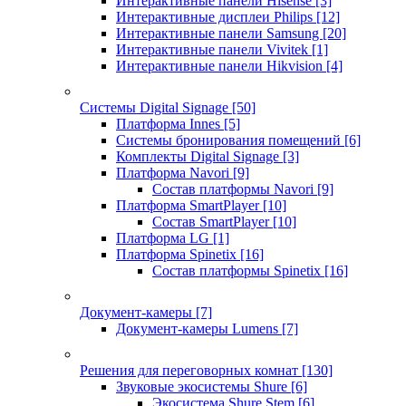
Интерактивные панели Hisense
[3]
Интерактивные дисплеи Philips
[12]
Интерактивные панели Samsung
[20]
Интерактивные панели Vivitek
[1]
Интерактивные панели Hikvision
[4]
Системы Digital Signage
[50]
Платформа Innes
[5]
Системы бронирования помещений
[6]
Комплекты Digital Signage
[3]
Платформа Navori
[9]
Состав платформы Navori
[9]
Платформа SmartPlayer
[10]
Состав SmartPlayer
[10]
Платформа LG
[1]
Платформа Spinetix
[16]
Состав платформы Spinetix
[16]
Документ-камеры
[7]
Документ-камеры Lumens
[7]
Решения для переговорных комнат
[130]
Звуковые экосистемы Shure
[6]
Экосистема Shure Stem
[6]