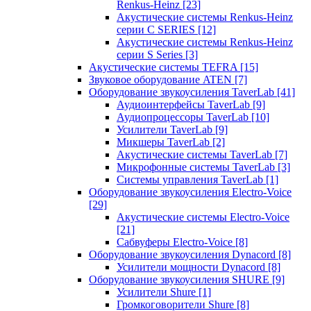
Renkus-Heinz
[23]
Акустические системы Renkus-Heinz
серии C SERIES
[12]
Акустические системы Renkus-Heinz
серии S Series
[3]
Акустические системы TEFRA
[15]
Звуковое оборудование ATEN
[7]
Оборудование звукоусиления TaverLab
[41]
Аудиоинтерфейсы TaverLab
[9]
Аудиопроцессоры TaverLab
[10]
Усилители TaverLab
[9]
Микшеры TaverLab
[2]
Акустические системы TaverLab
[7]
Микрофонные системы TaverLab
[3]
Системы управления TaverLab
[1]
Оборудование звукоусиления Electro-Voice
[29]
Акустические системы Electro-Voice
[21]
Сабвуферы Electro-Voice
[8]
Оборудование звукоусиления Dynacord
[8]
Усилители мощности Dynacord
[8]
Оборудование звукоусиления SHURE
[9]
Усилители Shure
[1]
Громкоговорители Shure
[8]