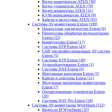
Видео разветвители ATEN
[30]
Видео удлинители ATEN
[79]
Видео конвертеры ATEN
[31]
KVM-переключатели ATEN
[9]
Кабели и аксессуары ATEN
[63]
Системы AV-коммутации Extron
[199]
Процессоры для видеостен Extron
[6]
Процессоры обработки видеосигналов
Extron
[22]
Коммутаторы Extron
[17]
Системы DTP Extron
[43]
USB для профессиональных AV-систем
Extron
[5]
Системы XTP Extron
[30]
Аудиооборудование Extron
[1]
Системы DXP Extron
[6]
Монтажные крепления Extron
[3]
Кабели и адаптеры Extron
[11]
Модульные матричные коммутаторы
Extron
[7]
Оптоволоконные удлинители Extron
[20]
Системы NAV Pro Extron
[28]
Системы AV-коммутации WyreStorm
[152]
Видео по IP WyreStorm
[35]