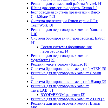
Решения для совместной работы Vivitek
[4]
Шлюз для совместной работы Extron
[1]
Беспроводная система презентации Barco
ClickShare
[12]
Система презентации Extron серии HC и
TeamWork
[3]
Решения для переговорных комнат Yamaha
[10]
Система бронирования переговорных Extron
[4]
Состав системы бронирования
переговорных
[4]
Решения для переговорных комнат
WyreStorm
[29]
Решения «все-в-одном» Kandao
[8]
Система бронирования помещений ATEN
[5]
Решение для переговорных комнат Gonsin
[1]
Система бронирования помещений Biamp
[2]
Решения для переговорных комнат
TaverLAB
[3]
BYOD/BYOM-решения
[3]
Решение для переговорных комнат ATEN
[2]
Решение для переговорных комнат Biamp
[40]