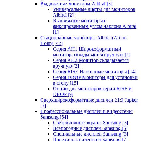
Выдвижные мониторы Albiral
[3]
Универсальные лифты для мониторов
Albiral
[2]
Выдвижные мониторы с
фиксированным углом наклона Albiral
[1]
Стационарные мониторы Albiral (Arthur
Holm)
[42]
Серия AH1 Широкоформатный
монитор, складывается вручную
[2]
Серия AH2 Монитор складывается
вручную
[2]
Серия RISE Настенные мониторы
[14]
Серия DROP Мониторы для установки
в стену
[15]
Опции для мониторов серии RISE и
DROP
[9]
Сверхширокоформатные дисплеи 21:9 Jupiter
[5]
Профессиональные дисплеи и видеостены
Samsung
[54]
Светодиодные экраны Samsung
[3]
Всепогодные дисплеи Samsung
[5]
Специальные дисплеи Samsung
[3]
Панели для видеостен Samsung
[7]