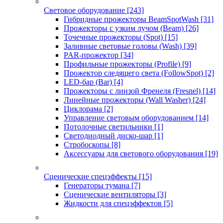
Световое оборудование
[243]
Гибридные прожекторы BeamSpotWash
[31]
Прожекторы с узким лучом (Beam)
[26]
Точечные прожекторы (Spot)
[15]
Заливные световые головы (Wash)
[39]
PAR-прожектор
[34]
Профильные прожекторы (Profile)
[9]
Прожектор следящего света (FollowSpot)
[2]
LED-бар (Bar)
[4]
Прожекторы с линзой Френеля (Fresnel)
[14]
Линейные прожекторы (Wall Washer)
[24]
Циклорама
[2]
Управление световым оборудованием
[14]
Потолочные светильники
[1]
Светодиодный диско-шар
[1]
Стробоскопы
[8]
Аксессуары для светового оборудования
[19]
Сценические спецэффекты
[15]
Генераторы тумана
[7]
Сценические вентиляторы
[3]
Жидкости для спецэффектов
[5]