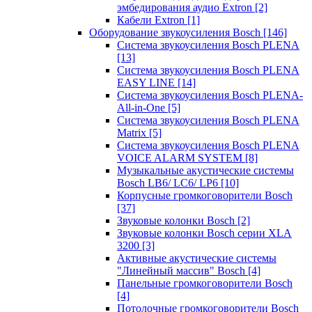
эмбедирования аудио Extron
[2]
Кабели Extron
[1]
Оборудование звукоусиления Bosch
[146]
Система звукоусиления Bosch PLENA
[13]
Система звукоусиления Bosch PLENA
EASY LINE
[14]
Система звукоусиления Bosch PLENA-
All-in-One
[5]
Система звукоусиления Bosch PLENA
Matrix
[5]
Система звукоусиления Bosch PLENA
VOICE ALARM SYSTEM
[8]
Музыкальные акустические системы
Bosch LB6/ LC6/ LP6
[10]
Корпусные громкоговорители Bosch
[37]
Звуковые колонки Bosch
[2]
Звуковые колонки Bosch серии XLA
3200
[3]
Активные акустические системы
"Линейный массив" Bosch
[4]
Панельные громкоговорители Bosch
[4]
Потолочные громкоговорители Bosch