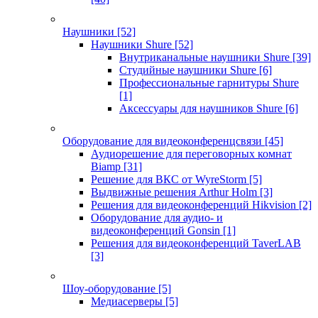
Наушники
[52]
Наушники Shure
[52]
Внутриканальные наушники Shure
[39]
Студийные наушники Shure
[6]
Профессиональные гарнитуры Shure
[1]
Аксессуары для наушников Shure
[6]
Оборудование для видеоконференцсвязи
[45]
Аудиорешение для переговорных комнат
Biamp
[31]
Решение для ВКС от WyreStorm
[5]
Выдвижные решения Arthur Holm
[3]
Решения для видеоконференций Hikvision
[2]
Оборудование для аудио- и
видеоконференций Gonsin
[1]
Решения для видеоконференций TaverLAB
[3]
Шоу-оборудование
[5]
Медиасерверы
[5]