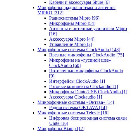
Кабели и аксессуары Shure
[6]
Микрофоны, радиосистемы и антенны
MIPRO
[212]
Радиосистемы Mipro
[96]
Микрофоны Mipro
[54]
Антенны и антенные усилители Mipro
[16]
Аксессуары Mipro
[44]
Управление Mipro
[2]
Микрофонные системы ClockAudio
[148]
Врезные микрофоны ClockAudio
[75]
Микрофоны на «гусиной шее»
ClockAudio
[60]
Потолочные микрофоны ClockAudio
[9]
Интерфейсы ClockAudio
[1]
Готовые комплекты Clockaudio
[1]
Микрофоны Dante/USB ClockAudio
[1]
Аксессуары Clockaudio
[1]
Микрофонные системы «Октава»
[14]
Радиосистемы OKTAVA
[14]
Микрофонные системы Televic
[16]
Цифровая беспроводная система связи
Unite
[16]
Микрофоны Biamp
[17]