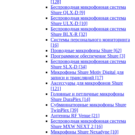
[128]
Беспроводная микрофонная система
Shure QLX-D
[9]
Беспроводная микрофонная система
Shure ULX-D
[10]
Беспроводная микрофонная система
Shure BLX-R
[32]
Системы персонального мониторинга
[16]
Проводные микрофоны Shure
[62]
Программное обеспечение Shure
[3]
Беспроводная микрофонная система
Shure SLX-D
[34]
Микрофоны Shure Motiv Digital для
записи и трансляций
[17]
Аксессуары для микрофонов Shure
[121]
Головные и петличные микрофоны
Shure DuraPlex
[14]
Субминиатюрные микрофоны Shure
TwinPlex
[39]
Антенны RF Venue
[21]
Беспроводная микрофонная система
Shure MXW NEXT 2
[16]
Микрофоны Shure Nexadyne
[10]