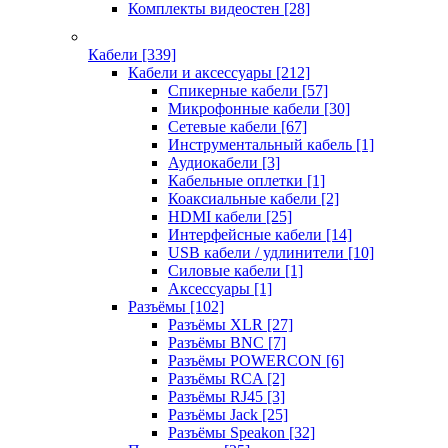
Комплекты видеостен
[28]
Кабели
[339]
Кабели и аксессуары
[212]
Спикерные кабели
[57]
Микрофонные кабели
[30]
Сетевые кабели
[67]
Инструментальный кабель
[1]
Аудиокабели
[3]
Кабельные оплетки
[1]
Коаксиальные кабели
[2]
HDMI кабели
[25]
Интерфейсные кабели
[14]
USB кабели / удлинители
[10]
Силовые кабели
[1]
Аксессуары
[1]
Разъёмы
[102]
Разъёмы XLR
[27]
Разъёмы BNC
[7]
Разъёмы POWERCON
[6]
Разъёмы RCA
[2]
Разъёмы RJ45
[3]
Разъёмы Jack
[25]
Разъёмы Speakon
[32]