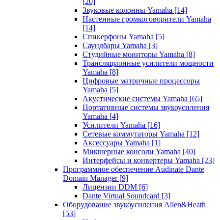
[20]
Звуковые колонны Yamaha
[14]
Настенные громкоговорители Yamaha
[14]
Спикерфоны Yamaha
[5]
Саундбары Yamaha
[3]
Студийные мониторы Yamaha
[8]
Трансляционные усилители мощности
Yamaha
[8]
Цифровые матричные процессоры
Yamaha
[5]
Акустические системы Yamaha
[65]
Портативные системы звукоусиления
Yamaha
[4]
Усилители Yamaha
[16]
Сетевые коммутаторы Yamaha
[12]
Аксессуары Yamaha
[1]
Микшерные консоли Yamaha
[40]
Интерфейсы и конвертеры Yamaha
[23]
Программное обеспечение Audinate Dante
Domain Manager
[9]
Лицензии DDM
[6]
Dante Virtual Soundcard
[3]
Оборудование звукоусиления Allen&Heath
[53]