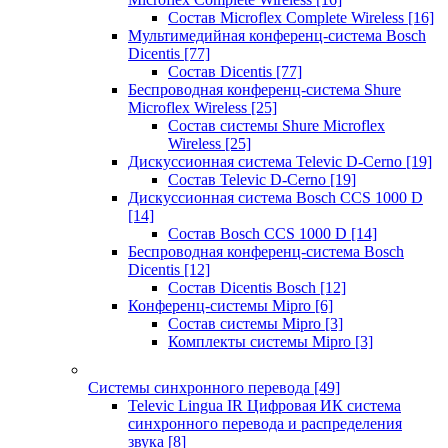
Состав Microflex Complete Wireless
[16]
Мультимедийная конференц-система Bosch
Dicentis
[77]
Состав Dicentis
[77]
Беспроводная конференц-система Shure
Microflex Wireless
[25]
Состав системы Shure Microflex
Wireless
[25]
Дискуссионная система Televic D-Cerno
[19]
Состав Televic D-Cerno
[19]
Дискуссионная система Bosch CCS 1000 D
[14]
Состав Bosch CCS 1000 D
[14]
Беспроводная конференц-система Bosch
Dicentis
[12]
Состав Dicentis Bosch
[12]
Конференц-системы Mipro
[6]
Состав системы Mipro
[3]
Комплекты системы Mipro
[3]
Системы синхронного перевода
[49]
Televic Lingua IR Цифровая ИК система
синхронного перевода и распределения
звука
[8]