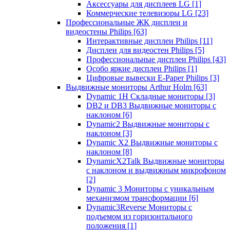
Аксессуары для дисплеев LG
[1]
Коммерческие телевизоры LG
[23]
Профессиональные ЖК дисплеи и
видеостены Philips
[63]
Интерактивные дисплеи Philips
[11]
Дисплеи для видеостен Philips
[5]
Профессиональные дисплеи Philips
[43]
Особо яркие дисплеи Philips
[1]
Цифровые вывески E-Paper Philips
[3]
Выдвижные мониторы Arthur Holm
[63]
Dynamic 1Н Складные мониторы
[3]
DB2 и DB3 Выдвижные мониторы с
наклоном
[6]
Dynamic2 Выдвижные мониторы с
наклоном
[3]
Dynamic X2 Выдвижные мониторы с
наклоном
[8]
DynamicX2Talk Выдвижные мониторы
с наклоном и выдвижным микрофоном
[2]
Dynamic 3 Мониторы с уникальным
механизмом трансформации
[6]
Dynamic3Reverse Мониторы с
подъемом из горизонтального
положения
[1]