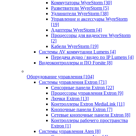
Коммутаторы WyreStorm
[30]
Разветвители WyreStorm
[5]
Удлинители WyreStorm
[38]
Управление и аксессуары WyreStorm
[19]
Адаптеры WyreStorm
[4]
Процессоры для видеостен WyreStorm
[2]
Кабели WyreStorm
[19]
Системы AV коммутации Lumens
[4]
Передача аудио / видео по IP Lumens
[4]
Видеоконтроллеры и ПО Forsite
[8]
Оборудование управления
[104]
Системы управления Extron
[71]
Сенсорные панели Extron
[22]
Процессоры управления Extron
[9]
Лючки Extron
[13]
Контроллеры Extron MediaLink
[11]
Кнопочные панели Extron
[7]
Сетевые кнопочные панели Extron
[8]
Контроллеры рабочего пространства
Extron
[1]
Системы управления Aten
[8]