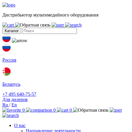
Дистрибьютор мультимедийного оборудования
Каталог
Россия
Беларусь
+7 495 640-75-57
Для дилеров
Ru
/
En
0
0
0
О нас
Направление деятельности