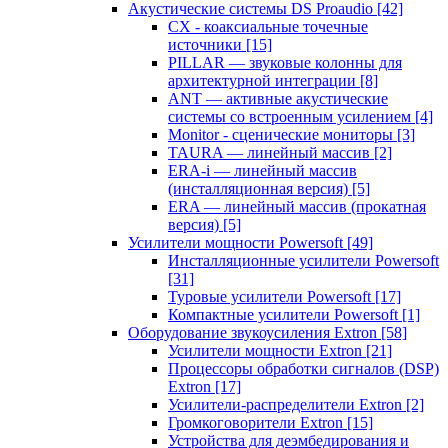
Акустические системы DS Proaudio
[42]
CX - коаксиальные точечные
источники
[15]
PILLAR — звуковые колонны для
архитектурной интеграции
[8]
ANT — активные акустические
системы со встроенным усилением
[4]
Monitor - сценические мониторы
[3]
TAURA — линейный массив
[2]
ERA-i — линейный массив
(инсталляционная версия)
[5]
ERA — линейный массив (прокатная
версия)
[5]
Усилители мощности Powersoft
[49]
Инсталляционные усилители Powersoft
[31]
Туровые усилители Powersoft
[17]
Компактные усилители Powersoft
[1]
Оборудование звукоусиления Extron
[58]
Усилители мощности Extron
[21]
Процессоры обработки сигналов (DSP)
Extron
[17]
Усилители-распределители Extron
[2]
Громкоговорители Extron
[15]
Устройства для деэмбедирования и