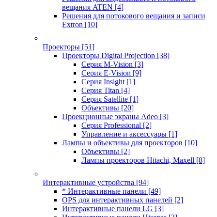
вещания ATEN
[4]
Решения для потокового вещания и записи
Extron
[10]
Проекторы
[51]
Проекторы Digital Projection
[38]
Серия M-Vision
[3]
Серия E-Vision
[9]
Серия Insight
[1]
Серия Titan
[4]
Серия Satellite
[1]
Объективы
[20]
Проекционные экраны Adeo
[3]
Серия Professional
[2]
Управление и аксессуары
[1]
Лампы и объективы для проекторов
[10]
Объективы
[2]
Лампы проекторов Hitachi, Maxell
[8]
Интерактивные устройства
[94]
* Интерактивные панели
[49]
OPS для интерактивных панелей
[2]
Интерактивные панели LG
[3]