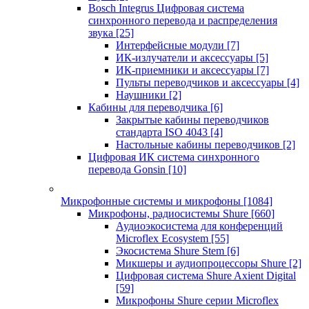
Bosch Integrus Цифровая система
синхронного перевода и распределения
звука
[25]
Интерфейсные модули
[7]
ИК-излучатели и аксессуары
[5]
ИК-приемники и аксессуары
[7]
Пульты переводчиков и аксессуары
[4]
Наушники
[2]
Кабины для переводчика
[6]
Закрытые кабины переводчиков
стандарта ISO 4043
[4]
Настольные кабины переводчиков
[2]
Цифровая ИК система синхронного
перевода Gonsin
[10]
Микрофонные системы и микрофоны
[1084]
Микрофоны, радиосистемы Shure
[660]
Аудиоэкосистема для конференций
Microflex Ecosystem
[55]
Экосистема Shure Stem
[6]
Микшеры и аудиопроцессоры Shure
[2]
Цифровая система Shure Axient Digital
[59]
Микрофоны Shure серии Microflex