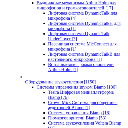
Выдвижные механизмы Arthur Holm для
микрофонов и громкоговорителей
[17]
Лифтовая система DynamicTalk для
микрофона
[4]
Лифтовая система DynamicTalkH для
микрофона
[1]
Лифтовая система DynamicTalk
UnderCover
[3]
Пассивная система MicConnect для
микрофона
[1]
Лифтовая система DynamicTalkB для
настольного микрофона
[1]
Встраиваемые громкоговорители
Arthur Holm
[1]
Оборудование звукоусиления
[1150]
Системы управления звуком Biamp
[186]
Tesira Цифровая медиаплатформа
Biamp
[76]
Crowd Mics Система для общения с
аудиторией Biamp
[1]
Система управления Biamp
[16]
Громкоговорители Biamp
[53]
Система звукоусиления Voltera Biamp