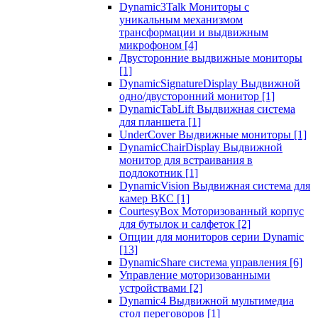
Dynamic3Talk Мониторы с
уникальным механизмом
трансформации и выдвижным
микрофоном
[4]
Двусторонние выдвижные мониторы
[1]
DynamicSignatureDisplay Выдвижной
одно/двусторонний монитор
[1]
DynamicTabLift Выдвижная система
для планшета
[1]
UnderCover Выдвижные мониторы
[1]
DynamicChairDisplay Выдвижной
монитор для встраивания в
подлокотник
[1]
DynamicVision Выдвижная система для
камер ВКС
[1]
CourtesyBox Моторизованный корпус
для бутылок и салфеток
[2]
Опции для мониторов серии Dynamic
[13]
DynamicShare система управления
[6]
Управление моторизованными
устройствами
[2]
Dynamic4 Выдвижной мультимедиа
стол переговоров
[1]