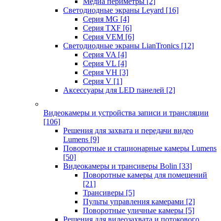
Медиа периметры
[2]
Светодиодные экраны Leyard
[16]
Серия MG
[4]
Серия TXF
[6]
Серия VEM
[6]
Светодиодные экраны LianTronics
[12]
Серия VA
[4]
Серия VL
[4]
Серия VH
[3]
Серия V
[1]
Аксессуары для LED панелей
[2]
Видеокамеры и устройства записи и трансляции
[106]
Решения для захвата и передачи видео
Lumens
[9]
Поворотные и стационарные камеры Lumens
[50]
Видеокамеры и трансиверы Bolin
[33]
Поворотные камеры для помещений
[21]
Трансиверы
[5]
Пульты управления камерами
[2]
Поворотные уличные камеры
[5]
Решения для видеозахвата и потокового