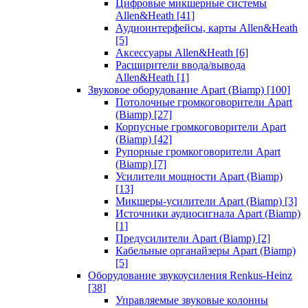
Цифровые микшерные системы
Allen&Heath
[41]
Аудиоинтерфейсы, карты Allen&Heath
[5]
Аксессуары Allen&Heath
[6]
Расширители ввода/вывода
Allen&Heath
[1]
Звуковое оборудование Apart (Biamp)
[100]
Потолочные громкоговорители Apart
(Biamp)
[27]
Корпусные громкоговорители Apart
(Biamp)
[42]
Рупорные громкоговорители Apart
(Biamp)
[7]
Усилители мощности Apart (Biamp)
[13]
Микшеры-усилители Apart (Biamp)
[3]
Источники аудиосигнала Apart (Biamp)
[1]
Предусилители Apart (Biamp)
[2]
Кабельные органайзеры Apart (Biamp)
[5]
Оборудование звукоусиления Renkus-Heinz
[38]
Управляемые звуковые колонны