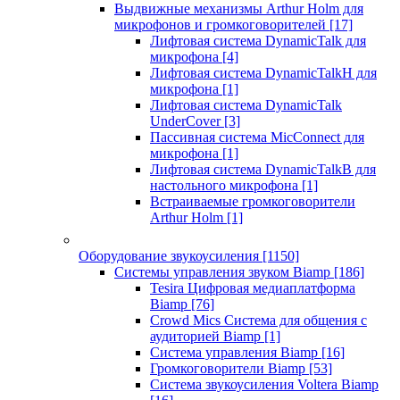
Выдвижные механизмы Arthur Holm для
микрофонов и громкоговорителей
[17]
Лифтовая система DynamicTalk для
микрофона
[4]
Лифтовая система DynamicTalkH для
микрофона
[1]
Лифтовая система DynamicTalk
UnderCover
[3]
Пассивная система MicConnect для
микрофона
[1]
Лифтовая система DynamicTalkB для
настольного микрофона
[1]
Встраиваемые громкоговорители
Arthur Holm
[1]
Оборудование звукоусиления
[1150]
Системы управления звуком Biamp
[186]
Tesira Цифровая медиаплатформа
Biamp
[76]
Crowd Mics Система для общения с
аудиторией Biamp
[1]
Система управления Biamp
[16]
Громкоговорители Biamp
[53]
Система звукоусиления Voltera Biamp