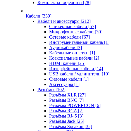
Комплекты видеостен
[28]
Кабели
[339]
Кабели и аксессуары
[212]
Спикерные кабели
[57]
Микрофонные кабели
[30]
Сетевые кабели
[67]
Инструментальный кабель
[1]
Аудиокабели
[3]
Кабельные оплетки
[1]
Коаксиальные кабели
[2]
HDMI кабели
[25]
Интерфейсные кабели
[14]
USB кабели / удлинители
[10]
Силовые кабели
[1]
Аксессуары
[1]
Разъёмы
[102]
Разъёмы XLR
[27]
Разъёмы BNC
[7]
Разъёмы POWERCON
[6]
Разъёмы RCA
[2]
Разъёмы RJ45
[3]
Разъёмы Jack
[25]
Разъёмы Speakon
[32]