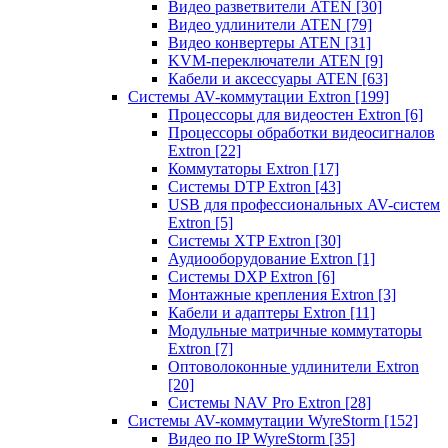
Видео разветвители ATEN
[30]
Видео удлинители ATEN
[79]
Видео конвертеры ATEN
[31]
KVM-переключатели ATEN
[9]
Кабели и аксессуары ATEN
[63]
Системы AV-коммутации Extron
[199]
Процессоры для видеостен Extron
[6]
Процессоры обработки видеосигналов
Extron
[22]
Коммутаторы Extron
[17]
Системы DTP Extron
[43]
USB для профессиональных AV-систем
Extron
[5]
Системы XTP Extron
[30]
Аудиооборудование Extron
[1]
Системы DXP Extron
[6]
Монтажные крепления Extron
[3]
Кабели и адаптеры Extron
[11]
Модульные матричные коммутаторы
Extron
[7]
Оптоволоконные удлинители Extron
[20]
Системы NAV Pro Extron
[28]
Системы AV-коммутации WyreStorm
[152]
Видео по IP WyreStorm
[35]