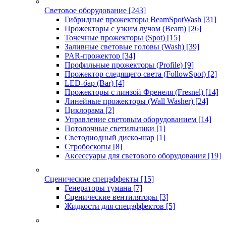
Световое оборудование
[243]
Гибридные прожекторы BeamSpotWash
[31]
Прожекторы с узким лучом (Beam)
[26]
Точечные прожекторы (Spot)
[15]
Заливные световые головы (Wash)
[39]
PAR-прожектор
[34]
Профильные прожекторы (Profile)
[9]
Прожектор следящего света (FollowSpot)
[2]
LED-бар (Bar)
[4]
Прожекторы с линзой Френеля (Fresnel)
[14]
Линейные прожекторы (Wall Washer)
[24]
Циклорама
[2]
Управление световым оборудованием
[14]
Потолочные светильники
[1]
Светодиодный диско-шар
[1]
Стробоскопы
[8]
Аксессуары для светового оборудования
[19]
Сценические спецэффекты
[15]
Генераторы тумана
[7]
Сценические вентиляторы
[3]
Жидкости для спецэффектов
[5]