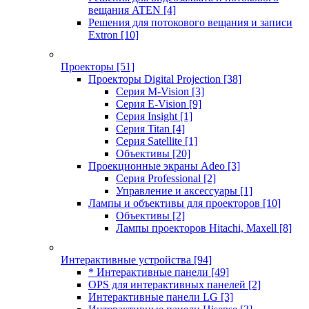
вещания ATEN
[4]
Решения для потокового вещания и записи
Extron
[10]
Проекторы
[51]
Проекторы Digital Projection
[38]
Серия M-Vision
[3]
Серия E-Vision
[9]
Серия Insight
[1]
Серия Titan
[4]
Серия Satellite
[1]
Объективы
[20]
Проекционные экраны Adeo
[3]
Серия Professional
[2]
Управление и аксессуары
[1]
Лампы и объективы для проекторов
[10]
Объективы
[2]
Лампы проекторов Hitachi, Maxell
[8]
Интерактивные устройства
[94]
* Интерактивные панели
[49]
OPS для интерактивных панелей
[2]
Интерактивные панели LG
[3]