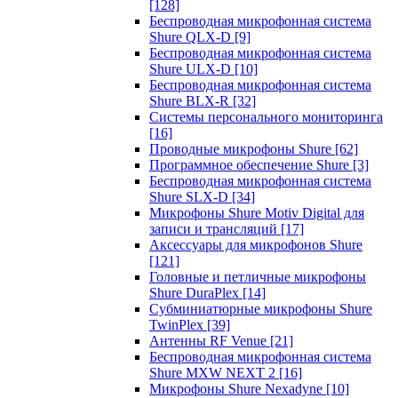
[128]
Беспроводная микрофонная система
Shure QLX-D
[9]
Беспроводная микрофонная система
Shure ULX-D
[10]
Беспроводная микрофонная система
Shure BLX-R
[32]
Системы персонального мониторинга
[16]
Проводные микрофоны Shure
[62]
Программное обеспечение Shure
[3]
Беспроводная микрофонная система
Shure SLX-D
[34]
Микрофоны Shure Motiv Digital для
записи и трансляций
[17]
Аксессуары для микрофонов Shure
[121]
Головные и петличные микрофоны
Shure DuraPlex
[14]
Субминиатюрные микрофоны Shure
TwinPlex
[39]
Антенны RF Venue
[21]
Беспроводная микрофонная система
Shure MXW NEXT 2
[16]
Микрофоны Shure Nexadyne
[10]