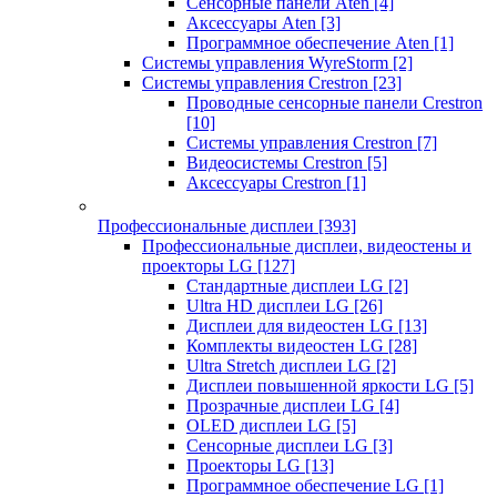
Сенсорные панели Aten
[4]
Аксессуары Aten
[3]
Программное обеспечение Aten
[1]
Системы управления WyreStorm
[2]
Системы управления Crestron
[23]
Проводные сенсорные панели Crestron
[10]
Системы управления Crestron
[7]
Видеосистемы Crestron
[5]
Аксессуары Crestron
[1]
Профессиональные дисплеи
[393]
Профессиональные дисплеи, видеостены и
проекторы LG
[127]
Стандартные дисплеи LG
[2]
Ultra HD дисплеи LG
[26]
Дисплеи для видеостен LG
[13]
Комплекты видеостен LG
[28]
Ultra Stretch дисплеи LG
[2]
Дисплеи повышенной яркости LG
[5]
Прозрачные дисплеи LG
[4]
OLED дисплеи LG
[5]
Сенсорные дисплеи LG
[3]
Проекторы LG
[13]
Программное обеспечение LG
[1]