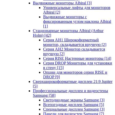
Выдвижные мониторы Albiral
[3]
Универсальные лифты для мониторов
Albiral
[2]
Выдвижные мониторы с
фиксированным углом наклона Albiral
[1]
Стационарные мониторы Albiral (Arthur
Holm)
[42]
Серия AH1 Широкоформатный
монитор, складывается вручную
[2]
Серия AH2 Монитор складывается
вручную
[2]
Серия RISE Настенные мониторы
[14]
Серия DROP Мониторы для установки
в стену
[15]
Опции для мониторов серии RISE и
DROP
[9]
Сверхширокоформатные дисплеи 21:9 Jupiter
[5]
Профессиональные дисплеи и видеостены
Samsung
[58]
Светодиодные экраны Samsung
[3]
Всепогодные дисплеи Samsung
[5]
Специальные дисплеи Samsung
[3]
Панели для видеостен Samsung
[7]