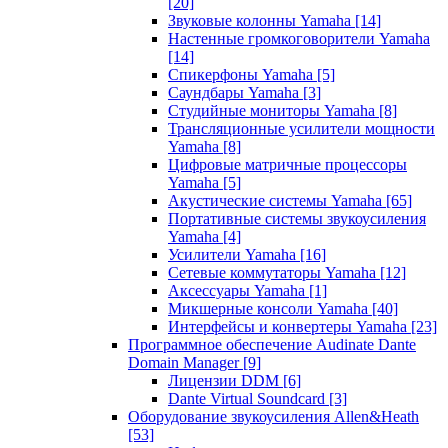
[20]
Звуковые колонны Yamaha
[14]
Настенные громкоговорители Yamaha
[14]
Спикерфоны Yamaha
[5]
Саундбары Yamaha
[3]
Студийные мониторы Yamaha
[8]
Трансляционные усилители мощности
Yamaha
[8]
Цифровые матричные процессоры
Yamaha
[5]
Акустические системы Yamaha
[65]
Портативные системы звукоусиления
Yamaha
[4]
Усилители Yamaha
[16]
Сетевые коммутаторы Yamaha
[12]
Аксессуары Yamaha
[1]
Микшерные консоли Yamaha
[40]
Интерфейсы и конвертеры Yamaha
[23]
Программное обеспечение Audinate Dante
Domain Manager
[9]
Лицензии DDM
[6]
Dante Virtual Soundcard
[3]
Оборудование звукоусиления Allen&Heath
[53]