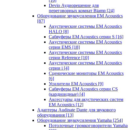
[16]
Devio Аудиорешение для
переговорных комнат Biamp
[24]
Оборудование звукоусиления EM Acoustics
[87]
Акустические системы EM Acoustics
HALO
[8]
Сабвуферы EM Acoustics серии S
[16]
Акустические системы EM Acoustics
серии EMS
[18]
Акустические системы EM Acoustics
серии Reference
[10]
Акустические системы EM Acoustics
серии i
[4]
Сценические мониторы EM Acoustics
[6]
Усилители EM Acoustics
[9]
Сабвуферы EM Acoustics серии CS
(кардиоидные)
[4]
Аксессуары для акустических систем
EM Acoustics
[12]
Адаптеры Audinate Dante для звукового
оборудования
[13]
Оборудование звукоусиления Yamaha
[254]
Потолочные громкоговорители Yamaha