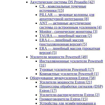
Акустические системы DS Proaudio
[42]
CX - коаксиальные точечные
источники
[15]
PILLAR — звуковые колонны для
архитектурной интеграции
[8]
ANT — активные акустические
системы со встроенным усилением
[4]
Monitor - сценические мониторы
[3]
TAURA — линейный массив
[2]
ERA-i — линейный массив
(инсталляционная версия)
[5]
ERA — линейный массив (прокатная
версия)
[5]
Усилители мощности Powersoft
[49]
Инсталляционные усилители Powersoft
[31]
Туровые усилители Powersoft
[17]
Компактные усилители Powersoft
[1]
Оборудование звукоусиления Extron
[58]
Усилители мощности Extron
[21]
Процессоры обработки сигналов (DSP)
Extron
[17]
Усилители-распределители Extron
[2]
Громкоговорители Extron
[15]
Устройства для деэмбедирования и