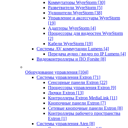
Коммутаторы WyreStorm
[30]
Разветвители WyreStorm
[5]
Удлинители WyreStorm
[38]
Управление и аксессуары WyreStorm
[19]
Адаптеры WyreStorm
[4]
Процессоры для видеостен WyreStorm
[2]
Кабели WyreStorm
[19]
Системы AV коммутации Lumens
[4]
Передача аудио / видео по IP Lumens
[4]
Видеоконтроллеры и ПО Forsite
[8]
Оборудование управления
[104]
Системы управления Extron
[71]
Сенсорные панели Extron
[22]
Процессоры управления Extron
[9]
Лючки Extron
[13]
Контроллеры Extron MediaLink
[11]
Кнопочные панели Extron
[7]
Сетевые кнопочные панели Extron
[8]
Контроллеры рабочего пространства
Extron
[1]
Системы управления Aten
[8]