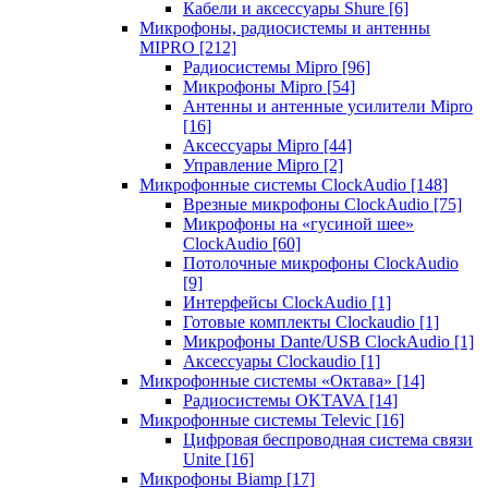
Кабели и аксессуары Shure
[6]
Микрофоны, радиосистемы и антенны
MIPRO
[212]
Радиосистемы Mipro
[96]
Микрофоны Mipro
[54]
Антенны и антенные усилители Mipro
[16]
Аксессуары Mipro
[44]
Управление Mipro
[2]
Микрофонные системы ClockAudio
[148]
Врезные микрофоны ClockAudio
[75]
Микрофоны на «гусиной шее»
ClockAudio
[60]
Потолочные микрофоны ClockAudio
[9]
Интерфейсы ClockAudio
[1]
Готовые комплекты Clockaudio
[1]
Микрофоны Dante/USB ClockAudio
[1]
Аксессуары Clockaudio
[1]
Микрофонные системы «Октава»
[14]
Радиосистемы OKTAVA
[14]
Микрофонные системы Televic
[16]
Цифровая беспроводная система связи
Unite
[16]
Микрофоны Biamp
[17]