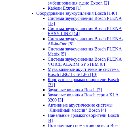
эмбедирования аудио Extron
[2]
Кабели Extron
[1]
Оборудование звукоусиления Bosch
[146]
Система звукоусиления Bosch PLENA
[13]
Система звукоусиления Bosch PLENA
EASY LINE
[14]
Система звукоусиления Bosch PLENA-
All-in-One
[5]
Система звукоусиления Bosch PLENA
Matrix
[5]
Система звукоусиления Bosch PLENA
VOICE ALARM SYSTEM
[8]
Музыкальные акустические системы
Bosch LB6/ LC6/ LP6
[10]
Корпусные громкоговорители Bosch
[37]
Звуковые колонки Bosch
[2]
Звуковые колонки Bosch серии XLA
3200
[3]
Активные акустические системы
"Линейный массив" Bosch
[4]
Панельные громкоговорители Bosch
[4]
Потолочные громкоговорители Bosch