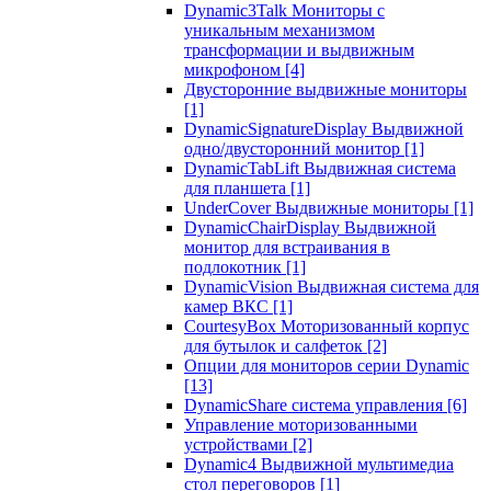
Dynamic3Talk Мониторы с
уникальным механизмом
трансформации и выдвижным
микрофоном
[4]
Двусторонние выдвижные мониторы
[1]
DynamicSignatureDisplay Выдвижной
одно/двусторонний монитор
[1]
DynamicTabLift Выдвижная система
для планшета
[1]
UnderCover Выдвижные мониторы
[1]
DynamicChairDisplay Выдвижной
монитор для встраивания в
подлокотник
[1]
DynamicVision Выдвижная система для
камер ВКС
[1]
CourtesyBox Моторизованный корпус
для бутылок и салфеток
[2]
Опции для мониторов серии Dynamic
[13]
DynamicShare система управления
[6]
Управление моторизованными
устройствами
[2]
Dynamic4 Выдвижной мультимедиа
стол переговоров
[1]