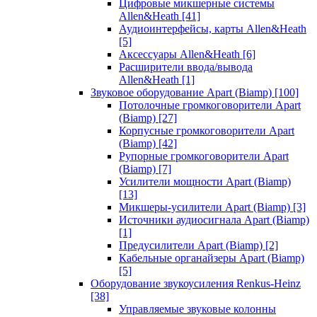
Цифровые микшерные системы
Allen&Heath
[41]
Аудиоинтерфейсы, карты Allen&Heath
[5]
Аксессуары Allen&Heath
[6]
Расширители ввода/вывода
Allen&Heath
[1]
Звуковое оборудование Apart (Biamp)
[100]
Потолочные громкоговорители Apart
(Biamp)
[27]
Корпусные громкоговорители Apart
(Biamp)
[42]
Рупорные громкоговорители Apart
(Biamp)
[7]
Усилители мощности Apart (Biamp)
[13]
Микшеры-усилители Apart (Biamp)
[3]
Источники аудиосигнала Apart (Biamp)
[1]
Предусилители Apart (Biamp)
[2]
Кабельные органайзеры Apart (Biamp)
[5]
Оборудование звукоусиления Renkus-Heinz
[38]
Управляемые звуковые колонны