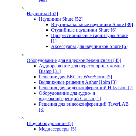
Наушники
[52]
Наушники Shure
[52]
Внутриканальные наушники Shure
[39]
Студийные наушники Shure
[6]
Профессиональные гарнитуры Shure
[1]
Аксессуары для наушников Shure
[6]
Оборудование для видеоконференцсвязи
[45]
Аудиорешение для переговорных комнат
Biamp
[31]
Решение для ВКС от WyreStorm
[5]
Выдвижные решения Arthur Holm
[3]
Решения для видеоконференций Hikvision
[2]
Оборудование для аудио- и
видеоконференций Gonsin
[1]
Решения для видеоконференций TaverLAB
[3]
Шоу-оборудование
[5]
Медиасерверы
[5]