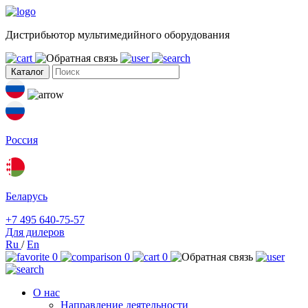
Дистрибьютор мультимедийного оборудования
Каталог
Россия
Беларусь
+7 495 640-75-57
Для дилеров
Ru
/
En
0
0
0
О нас
Направление деятельности