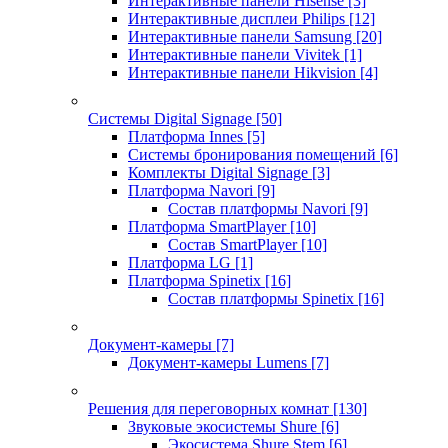
Интерактивные панели Hisense
[3]
Интерактивные дисплеи Philips
[12]
Интерактивные панели Samsung
[20]
Интерактивные панели Vivitek
[1]
Интерактивные панели Hikvision
[4]
Системы Digital Signage
[50]
Платформа Innes
[5]
Системы бронирования помещений
[6]
Комплекты Digital Signage
[3]
Платформа Navori
[9]
Состав платформы Navori
[9]
Платформа SmartPlayer
[10]
Состав SmartPlayer
[10]
Платформа LG
[1]
Платформа Spinetix
[16]
Состав платформы Spinetix
[16]
Документ-камеры
[7]
Документ-камеры Lumens
[7]
Решения для переговорных комнат
[130]
Звуковые экосистемы Shure
[6]
Экосистема Shure Stem
[6]