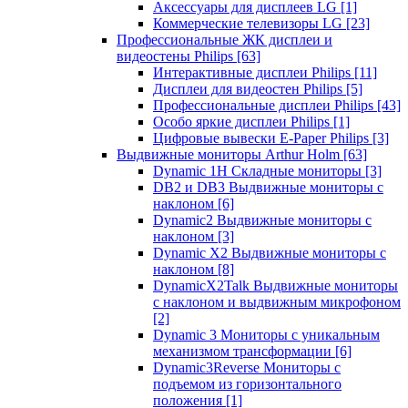
Аксессуары для дисплеев LG
[1]
Коммерческие телевизоры LG
[23]
Профессиональные ЖК дисплеи и
видеостены Philips
[63]
Интерактивные дисплеи Philips
[11]
Дисплеи для видеостен Philips
[5]
Профессиональные дисплеи Philips
[43]
Особо яркие дисплеи Philips
[1]
Цифровые вывески E-Paper Philips
[3]
Выдвижные мониторы Arthur Holm
[63]
Dynamic 1Н Складные мониторы
[3]
DB2 и DB3 Выдвижные мониторы с
наклоном
[6]
Dynamic2 Выдвижные мониторы с
наклоном
[3]
Dynamic X2 Выдвижные мониторы с
наклоном
[8]
DynamicX2Talk Выдвижные мониторы
с наклоном и выдвижным микрофоном
[2]
Dynamic 3 Мониторы с уникальным
механизмом трансформации
[6]
Dynamic3Reverse Мониторы с
подъемом из горизонтального
положения
[1]