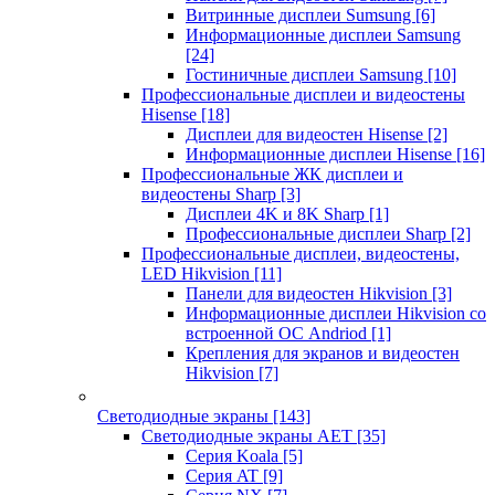
Витринные дисплеи Sumsung
[6]
Информационные дисплеи Samsung
[24]
Гостиничные дисплеи Samsung
[10]
Профессиональные дисплеи и видеостены
Hisense
[18]
Дисплеи для видеостен Hisense
[2]
Информационные дисплеи Hisense
[16]
Профессиональные ЖК дисплеи и
видеостены Sharp
[3]
Дисплеи 4K и 8K Sharp
[1]
Профессиональные дисплеи Sharp
[2]
Профессиональные дисплеи, видеостены,
LED Hikvision
[11]
Панели для видеостен Hikvision
[3]
Информационные дисплеи Hikvision со
встроенной ОС Andriod
[1]
Крепления для экранов и видеостен
Hikvision
[7]
Светодиодные экраны
[143]
Светодиодные экраны AET
[35]
Cерия Koala
[5]
Серия AT
[9]