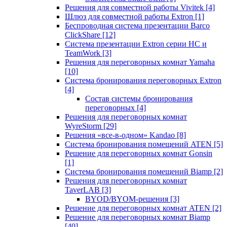
Решения для совместной работы Vivitek
[4]
Шлюз для совместной работы Extron
[1]
Беспроводная система презентации Barco
ClickShare
[12]
Система презентации Extron серии HC и
TeamWork
[3]
Решения для переговорных комнат Yamaha
[10]
Система бронирования переговорных Extron
[4]
Состав системы бронирования
переговорных
[4]
Решения для переговорных комнат
WyreStorm
[29]
Решения «все-в-одном» Kandao
[8]
Система бронирования помещений ATEN
[5]
Решение для переговорных комнат Gonsin
[1]
Система бронирования помещений Biamp
[2]
Решения для переговорных комнат
TaverLAB
[3]
BYOD/BYOM-решения
[3]
Решение для переговорных комнат ATEN
[2]
Решение для переговорных комнат Biamp
[40]