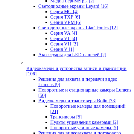
Медиа периметры
[2]
Светодиодные экраны Leyard
[16]
Серия MG
[4]
Серия TXF
[6]
Серия VEM
[6]
Светодиодные экраны LianTronics
[12]
Серия VA
[4]
Серия VL
[4]
Серия VH
[3]
Серия V
[1]
Аксессуары для LED панелей
[2]
Видеокамеры и устройства записи и трансляции
[106]
Решения для захвата и передачи видео
Lumens
[9]
Поворотные и стационарные камеры Lumens
[50]
Видеокамеры и трансиверы Bolin
[33]
Поворотные камеры для помещений
[21]
Трансиверы
[5]
Пульты управления камерами
[2]
Поворотные уличные камеры
[5]
Решения для видеозахвата и потокового