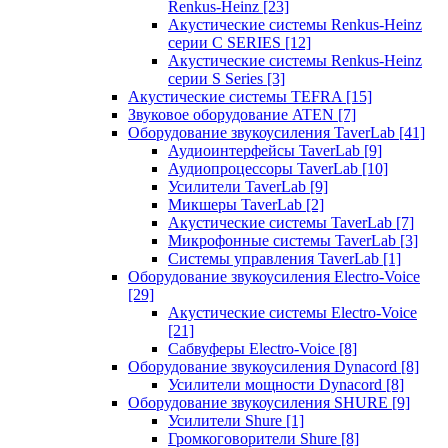
Renkus-Heinz
[23]
Акустические системы Renkus-Heinz
серии C SERIES
[12]
Акустические системы Renkus-Heinz
серии S Series
[3]
Акустические системы TEFRA
[15]
Звуковое оборудование ATEN
[7]
Оборудование звукоусиления TaverLab
[41]
Аудиоинтерфейсы TaverLab
[9]
Аудиопроцессоры TaverLab
[10]
Усилители TaverLab
[9]
Микшеры TaverLab
[2]
Акустические системы TaverLab
[7]
Микрофонные системы TaverLab
[3]
Системы управления TaverLab
[1]
Оборудование звукоусиления Electro-Voice
[29]
Акустические системы Electro-Voice
[21]
Сабвуферы Electro-Voice
[8]
Оборудование звукоусиления Dynacord
[8]
Усилители мощности Dynacord
[8]
Оборудование звукоусиления SHURE
[9]
Усилители Shure
[1]
Громкоговорители Shure
[8]