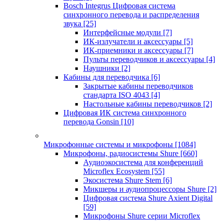
Bosch Integrus Цифровая система
синхронного перевода и распределения
звука
[25]
Интерфейсные модули
[7]
ИК-излучатели и аксессуары
[5]
ИК-приемники и аксессуары
[7]
Пульты переводчиков и аксессуары
[4]
Наушники
[2]
Кабины для переводчика
[6]
Закрытые кабины переводчиков
стандарта ISO 4043
[4]
Настольные кабины переводчиков
[2]
Цифровая ИК система синхронного
перевода Gonsin
[10]
Микрофонные системы и микрофоны
[1084]
Микрофоны, радиосистемы Shure
[660]
Аудиоэкосистема для конференций
Microflex Ecosystem
[55]
Экосистема Shure Stem
[6]
Микшеры и аудиопроцессоры Shure
[2]
Цифровая система Shure Axient Digital
[59]
Микрофоны Shure серии Microflex