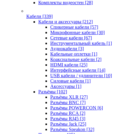
Комплекты видеостен
[28]
Кабели
[339]
Кабели и аксессуары
[212]
Спикерные кабели
[57]
Микрофонные кабели
[30]
Сетевые кабели
[67]
Инструментальный кабель
[1]
Аудиокабели
[3]
Кабельные оплетки
[1]
Коаксиальные кабели
[2]
HDMI кабели
[25]
Интерфейсные кабели
[14]
USB кабели / удлинители
[10]
Силовые кабели
[1]
Аксессуары
[1]
Разъёмы
[102]
Разъёмы XLR
[27]
Разъёмы BNC
[7]
Разъёмы POWERCON
[6]
Разъёмы RCA
[2]
Разъёмы RJ45
[3]
Разъёмы Jack
[25]
Разъёмы Speakon
[32]