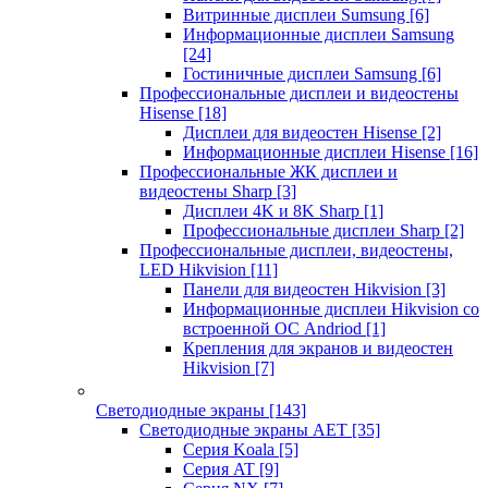
Витринные дисплеи Sumsung
[6]
Информационные дисплеи Samsung
[24]
Гостиничные дисплеи Samsung
[6]
Профессиональные дисплеи и видеостены
Hisense
[18]
Дисплеи для видеостен Hisense
[2]
Информационные дисплеи Hisense
[16]
Профессиональные ЖК дисплеи и
видеостены Sharp
[3]
Дисплеи 4K и 8K Sharp
[1]
Профессиональные дисплеи Sharp
[2]
Профессиональные дисплеи, видеостены,
LED Hikvision
[11]
Панели для видеостен Hikvision
[3]
Информационные дисплеи Hikvision со
встроенной ОС Andriod
[1]
Крепления для экранов и видеостен
Hikvision
[7]
Светодиодные экраны
[143]
Светодиодные экраны AET
[35]
Cерия Koala
[5]
Серия AT
[9]