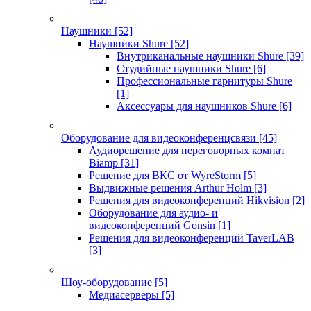
Наушники
[52]
Наушники Shure
[52]
Внутриканальные наушники Shure
[39]
Студийные наушники Shure
[6]
Профессиональные гарнитуры Shure
[1]
Аксессуары для наушников Shure
[6]
Оборудование для видеоконференцсвязи
[45]
Аудиорешение для переговорных комнат
Biamp
[31]
Решение для ВКС от WyreStorm
[5]
Выдвижные решения Arthur Holm
[3]
Решения для видеоконференций Hikvision
[2]
Оборудование для аудио- и
видеоконференций Gonsin
[1]
Решения для видеоконференций TaverLAB
[3]
Шоу-оборудование
[5]
Медиасерверы
[5]