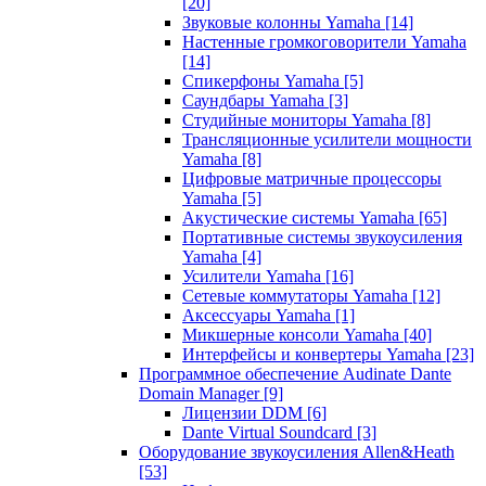
[20]
Звуковые колонны Yamaha
[14]
Настенные громкоговорители Yamaha
[14]
Спикерфоны Yamaha
[5]
Саундбары Yamaha
[3]
Студийные мониторы Yamaha
[8]
Трансляционные усилители мощности
Yamaha
[8]
Цифровые матричные процессоры
Yamaha
[5]
Акустические системы Yamaha
[65]
Портативные системы звукоусиления
Yamaha
[4]
Усилители Yamaha
[16]
Сетевые коммутаторы Yamaha
[12]
Аксессуары Yamaha
[1]
Микшерные консоли Yamaha
[40]
Интерфейсы и конвертеры Yamaha
[23]
Программное обеспечение Audinate Dante
Domain Manager
[9]
Лицензии DDM
[6]
Dante Virtual Soundcard
[3]
Оборудование звукоусиления Allen&Heath
[53]