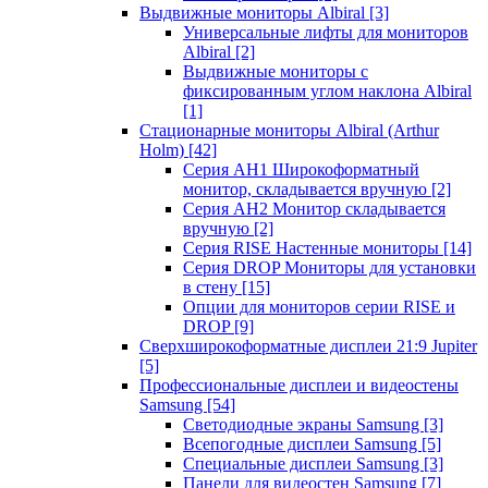
Выдвижные мониторы Albiral
[3]
Универсальные лифты для мониторов
Albiral
[2]
Выдвижные мониторы с
фиксированным углом наклона Albiral
[1]
Стационарные мониторы Albiral (Arthur
Holm)
[42]
Серия AH1 Широкоформатный
монитор, складывается вручную
[2]
Серия AH2 Монитор складывается
вручную
[2]
Серия RISE Настенные мониторы
[14]
Серия DROP Мониторы для установки
в стену
[15]
Опции для мониторов серии RISE и
DROP
[9]
Сверхширокоформатные дисплеи 21:9 Jupiter
[5]
Профессиональные дисплеи и видеостены
Samsung
[54]
Светодиодные экраны Samsung
[3]
Всепогодные дисплеи Samsung
[5]
Специальные дисплеи Samsung
[3]
Панели для видеостен Samsung
[7]