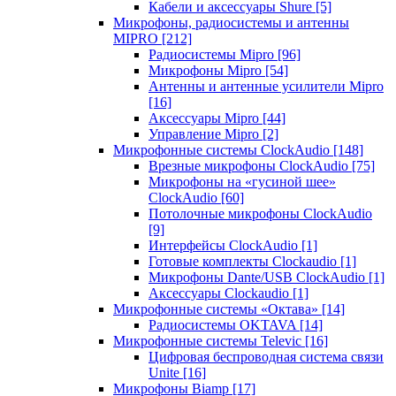
Кабели и аксессуары Shure
[5]
Микрофоны, радиосистемы и антенны
MIPRO
[212]
Радиосистемы Mipro
[96]
Микрофоны Mipro
[54]
Антенны и антенные усилители Mipro
[16]
Аксессуары Mipro
[44]
Управление Mipro
[2]
Микрофонные системы ClockAudio
[148]
Врезные микрофоны ClockAudio
[75]
Микрофоны на «гусиной шее»
ClockAudio
[60]
Потолочные микрофоны ClockAudio
[9]
Интерфейсы ClockAudio
[1]
Готовые комплекты Clockaudio
[1]
Микрофоны Dante/USB ClockAudio
[1]
Аксессуары Clockaudio
[1]
Микрофонные системы «Октава»
[14]
Радиосистемы OKTAVA
[14]
Микрофонные системы Televic
[16]
Цифровая беспроводная система связи
Unite
[16]
Микрофоны Biamp
[17]