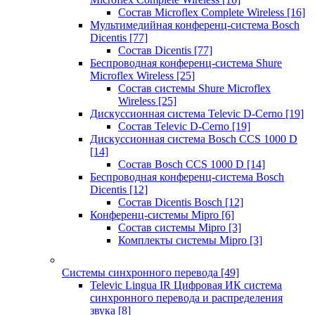
Состав Microflex Complete Wireless
[16]
Мультимедийная конференц-система Bosch
Dicentis
[77]
Состав Dicentis
[77]
Беспроводная конференц-система Shure
Microflex Wireless
[25]
Состав системы Shure Microflex
Wireless
[25]
Дискуссионная система Televic D-Cerno
[19]
Состав Televic D-Cerno
[19]
Дискуссионная система Bosch CCS 1000 D
[14]
Состав Bosch CCS 1000 D
[14]
Беспроводная конференц-система Bosch
Dicentis
[12]
Состав Dicentis Bosch
[12]
Конференц-системы Mipro
[6]
Состав системы Mipro
[3]
Комплекты системы Mipro
[3]
Системы синхронного перевода
[49]
Televic Lingua IR Цифровая ИК система
синхронного перевода и распределения
звука
[8]