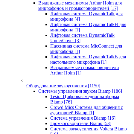
Выдвижные механизмы Arthur Holm для
микрофонов и громкоговорителей
[17]
Лифтовая система DynamicTalk для
микрофона
[4]
Лифтовая система DynamicTalkH для
микрофона
[1]
Лифтовая система DynamicTalk
UnderCover
[3]
Пассивная система MicConnect для
микрофона
[1]
Лифтовая система DynamicTalkB для
настольного микрофона
[1]
Встраиваемые громкоговорители
Arthur Holm
[1]
Оборудование звукоусиления
[1150]
Системы управления звуком Biamp
[186]
Tesira Цифровая медиаплатформа
Biamp
[76]
Crowd Mics Система для общения с
аудиторией Biamp
[1]
Система управления Biamp
[16]
Громкоговорители Biamp
[53]
Система звукоусиления Voltera Biamp