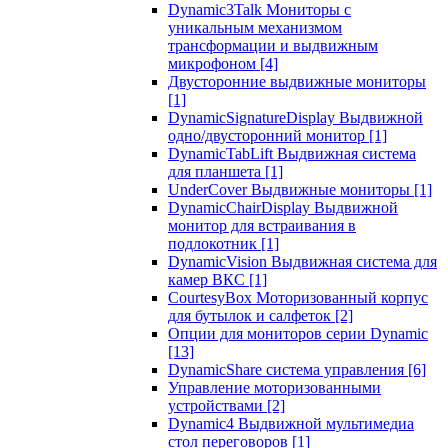
Dynamic3Talk Мониторы с
уникальным механизмом
трансформации и выдвижным
микрофоном
[4]
Двусторонние выдвижные мониторы
[1]
DynamicSignatureDisplay Выдвижной
одно/двусторонний монитор
[1]
DynamicTabLift Выдвижная система
для планшета
[1]
UnderCover Выдвижные мониторы
[1]
DynamicChairDisplay Выдвижной
монитор для встраивания в
подлокотник
[1]
DynamicVision Выдвижная система для
камер ВКС
[1]
CourtesyBox Моторизованный корпус
для бутылок и салфеток
[2]
Опции для мониторов серии Dynamic
[13]
DynamicShare система управления
[6]
Управление моторизованными
устройствами
[2]
Dynamic4 Выдвижной мультимедиа
стол переговоров
[1]