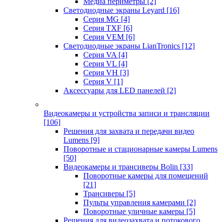
Медиа периметры
[2]
Светодиодные экраны Leyard
[16]
Серия MG
[4]
Серия TXF
[6]
Серия VEM
[6]
Светодиодные экраны LianTronics
[12]
Серия VA
[4]
Серия VL
[4]
Серия VH
[3]
Серия V
[1]
Аксессуары для LED панелей
[2]
Видеокамеры и устройства записи и трансляции
[106]
Решения для захвата и передачи видео
Lumens
[9]
Поворотные и стационарные камеры Lumens
[50]
Видеокамеры и трансиверы Bolin
[33]
Поворотные камеры для помещений
[21]
Трансиверы
[5]
Пульты управления камерами
[2]
Поворотные уличные камеры
[5]
Решения для видеозахвата и потокового