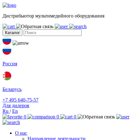
Дистрибьютор мультимедийного оборудования
Каталог
Россия
Беларусь
+7 495 640-75-57
Для дилеров
Ru
/
En
0
0
0
О нас
Направление деятельности