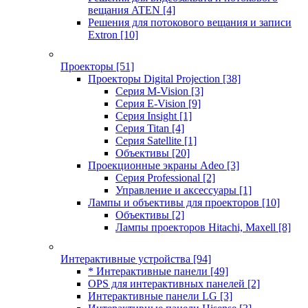
вещания ATEN
[4]
Решения для потокового вещания и записи
Extron
[10]
Проекторы
[51]
Проекторы Digital Projection
[38]
Серия M-Vision
[3]
Серия E-Vision
[9]
Серия Insight
[1]
Серия Titan
[4]
Серия Satellite
[1]
Объективы
[20]
Проекционные экраны Adeo
[3]
Серия Professional
[2]
Управление и аксессуары
[1]
Лампы и объективы для проекторов
[10]
Объективы
[2]
Лампы проекторов Hitachi, Maxell
[8]
Интерактивные устройства
[94]
* Интерактивные панели
[49]
OPS для интерактивных панелей
[2]
Интерактивные панели LG
[3]