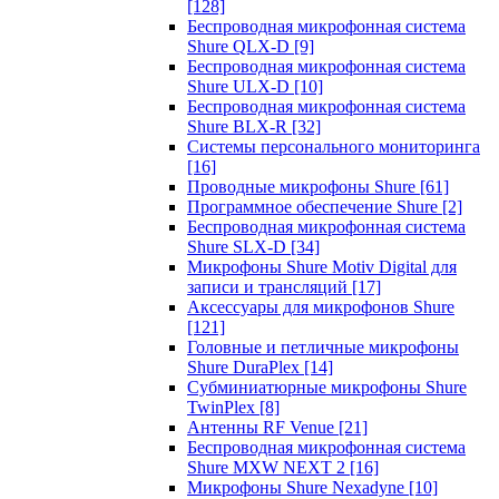
[128]
Беспроводная микрофонная система
Shure QLX-D
[9]
Беспроводная микрофонная система
Shure ULX-D
[10]
Беспроводная микрофонная система
Shure BLX-R
[32]
Системы персонального мониторинга
[16]
Проводные микрофоны Shure
[61]
Программное обеспечение Shure
[2]
Беспроводная микрофонная система
Shure SLX-D
[34]
Микрофоны Shure Motiv Digital для
записи и трансляций
[17]
Аксессуары для микрофонов Shure
[121]
Головные и петличные микрофоны
Shure DuraPlex
[14]
Субминиатюрные микрофоны Shure
TwinPlex
[8]
Антенны RF Venue
[21]
Беспроводная микрофонная система
Shure MXW NEXT 2
[16]
Микрофоны Shure Nexadyne
[10]