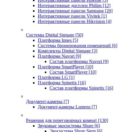
Интерактивные панели Hisense
[3]
Интерактивные дисплеи Philips
[12]
Интерактивные панели Samsung
[20]
Интерактивные панели Vivitek
[1]
Интерактивные панели Hikvision
[4]
Системы Digital Signage
[50]
Платформа Innes
[5]
Системы бронирования помещений
[6]
Комплекты Digital Signage
[3]
Платформа Navori
[9]
Состав платформы Navori
[9]
Платформа SmartPlayer
[10]
Состав SmartPlayer
[10]
Платформа LG
[1]
Платформа Spinetix
[16]
Состав платформы Spinetix
[16]
Документ-камеры
[7]
Документ-камеры Lumens
[7]
Решения для переговорных комнат
[130]
Звуковые экосистемы Shure
[6]
Экосистема Shure Stem
[6]