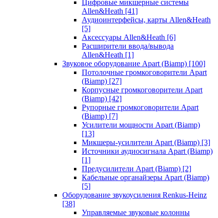
Цифровые микшерные системы
Allen&Heath
[41]
Аудиоинтерфейсы, карты Allen&Heath
[5]
Аксессуары Allen&Heath
[6]
Расширители ввода/вывода
Allen&Heath
[1]
Звуковое оборудование Apart (Biamp)
[100]
Потолочные громкоговорители Apart
(Biamp)
[27]
Корпусные громкоговорители Apart
(Biamp)
[42]
Рупорные громкоговорители Apart
(Biamp)
[7]
Усилители мощности Apart (Biamp)
[13]
Микшеры-усилители Apart (Biamp)
[3]
Источники аудиосигнала Apart (Biamp)
[1]
Предусилители Apart (Biamp)
[2]
Кабельные органайзеры Apart (Biamp)
[5]
Оборудование звукоусиления Renkus-Heinz
[38]
Управляемые звуковые колонны