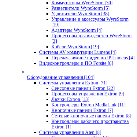
Коммутаторы WyreStorm
[30]
Разветвители WyreStorm
[5]
Удлинители WyreStorm
[38]
Управление и аксессуары WyreStorm
[19]
Адаптеры WyreStorm
[4]
Процессоры для видеостен WyreStorm
[2]
Кабели WyreStorm
[19]
Системы AV коммутации Lumens
[4]
Передача аудио / видео по IP Lumens
[4]
Видеоконтроллеры и ПО Forsite
[8]
Оборудование управления
[104]
Системы управления Extron
[71]
Сенсорные панели Extron
[22]
Процессоры управления Extron
[9]
Лючки Extron
[13]
Контроллеры Extron MediaLink
[11]
Кнопочные панели Extron
[7]
Сетевые кнопочные панели Extron
[8]
Контроллеры рабочего пространства
Extron
[1]
Системы управления Aten
[8]