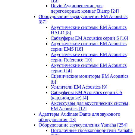
[16]
Devio Аудиорешение для
переговорных комнат Biamp
[24]
Оборудование звукоусиления EM Acoustics
[87]
Акустические системы EM Acoustics
HALO
[8]
Сабвуферы EM Acoustics серии S
[16]
Акустические системы EM Acoustics
серии EMS
[18]
Акустические системы EM Acoustics
серии Reference
[10]
Акустические системы EM Acoustics
серии i
[4]
Сценические мониторы EM Acoustics
[6]
Усилители EM Acoustics
[9]
Сабвуферы EM Acoustics серии CS
(кардиоидные)
[4]
Аксессуары для акустических систем
EM Acoustics
[12]
Адаптеры Audinate Dante для звукового
оборудования
[13]
Оборудование звукоусиления Yamaha
[254]
Потолочные громкоговорители Yamaha