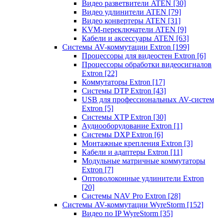
Видео разветвители ATEN
[30]
Видео удлинители ATEN
[79]
Видео конвертеры ATEN
[31]
KVM-переключатели ATEN
[9]
Кабели и аксессуары ATEN
[63]
Системы AV-коммутации Extron
[199]
Процессоры для видеостен Extron
[6]
Процессоры обработки видеосигналов
Extron
[22]
Коммутаторы Extron
[17]
Системы DTP Extron
[43]
USB для профессиональных AV-систем
Extron
[5]
Системы XTP Extron
[30]
Аудиооборудование Extron
[1]
Системы DXP Extron
[6]
Монтажные крепления Extron
[3]
Кабели и адаптеры Extron
[11]
Модульные матричные коммутаторы
Extron
[7]
Оптоволоконные удлинители Extron
[20]
Системы NAV Pro Extron
[28]
Системы AV-коммутации WyreStorm
[152]
Видео по IP WyreStorm
[35]