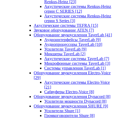
Renkus-Heinz
[23]
Акустические системы Renkus-Heinz
серии C SERIES
[12]
Акустические системы Renkus-Heinz
серии S Series
[3]
Акустические системы TEFRA
[15]
Звуковое оборудование ATEN
[7]
Оборудование звукоусиления TaverLab
[41]
Аудиоинтерфейсы TaverLab
[9]
Аудиопроцессоры TaverLab
[10]
Усилители TaverLab
[9]
Микшеры TaverLab
[2]
Акустические системы TaverLab
[7]
Микрофонные системы TaverLab
[3]
Системы управления TaverLab
[1]
Оборудование звукоусиления Electro-Voice
[29]
Акустические системы Electro-Voice
[21]
Сабвуферы Electro-Voice
[8]
Оборудование звукоусиления Dynacord
[8]
Усилители мощности Dynacord
[8]
Оборудование звукоусиления SHURE
[9]
Усилители Shure
[1]
Громкоговорители Shure
[8]