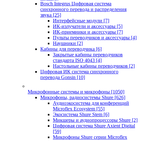
Bosch Integrus Цифровая система
синхронного перевода и распределения
звука
[25]
Интерфейсные модули
[7]
ИК-излучатели и аксессуары
[5]
ИК-приемники и аксессуары
[7]
Пульты переводчиков и аксессуары
[4]
Наушники
[2]
Кабины для переводчика
[6]
Закрытые кабины переводчиков
стандарта ISO 4043
[4]
Настольные кабины переводчиков
[2]
Цифровая ИК система синхронного
перевода Gonsin
[10]
Микрофонные системы и микрофоны
[1050]
Микрофоны, радиосистемы Shure
[626]
Аудиоэкосистема для конференций
Microflex Ecosystem
[55]
Экосистема Shure Stem
[6]
Микшеры и аудиопроцессоры Shure
[2]
Цифровая система Shure Axient Digital
[59]
Микрофоны Shure серии Microflex