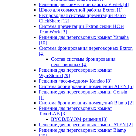
Решения для совместной работы Vivitek
[4]
Шлюз для совместной работы Extron
[1]
Беспроводная система презентации Barco
ClickShare
[12]
Система презентации Extron серии HC и
TeamWork
[3]
Решения для переговорных комнат Yamaha
[10]
Система бронирования переговорных Extron
[4]
Состав системы бронирования
переговорных
[4]
Решения для переговорных комнат
WyreStorm
[29]
Решения «все-в-одном» Kandao
[8]
Система бронирования помещений ATEN
[5]
Решение для переговорных комнат Gonsin
[1]
Система бронирования помещений Biamp
[2]
Решения для переговорных комнат
TaverLAB
[3]
BYOD/BYOM-решения
[3]
Решение для переговорных комнат ATEN
[2]
Решение для переговорных комнат Biamp
[40]