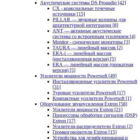
Акустические системы DS Proaudio
[42]
CX - коаксиальные точечные
источники
[15]
PILLAR — звуковые колонны для
архитектурной интеграции
[8]
ANT — активные акустические
системы со встроенным усилением
[4]
Monitor - сценические мониторы
[3]
TAURA — линейный массив
[2]
ERA-i — линейный массив
(инсталляционная версия)
[5]
ERA — линейный массив (прокатная
версия)
[5]
Усилители мощности Powersoft
[49]
Инсталляционные усилители Powersoft
[31]
Туровые усилители Powersoft
[17]
Компактные усилители Powersoft
[1]
Оборудование звукоусиления Extron
[58]
Усилители мощности Extron
[21]
Процессоры обработки сигналов (DSP)
Extron
[17]
Усилители-распределители Extron
[2]
Громкоговорители Extron
[15]
Устройства для деэмбедирования и