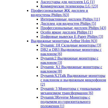
Аксессуары для дисплеев LG
[1]
Коммерческие телевизоры LG
[23]
Профессиональные ЖК дисплеи и
видеостены Philips
[63]
Интерактивные дисплеи Philips
[11]
Дисплеи для видеостен Philips
[5]
Профессиональные дисплеи Philips
[43]
Особо яркие дисплеи Philips
[1]
Цифровые вывески E-Paper Philips
[3]
Выдвижные мониторы Arthur Holm
[63]
Dynamic 1Н Складные мониторы
[3]
DB2 и DB3 Выдвижные мониторы с
наклоном
[6]
Dynamic2 Выдвижные мониторы с
наклоном
[3]
Dynamic X2 Выдвижные мониторы с
наклоном
[8]
DynamicX2Talk Выдвижные мониторы
с наклоном и выдвижным микрофоном
[2]
Dynamic 3 Мониторы с уникальным
механизмом трансформации
[6]
Dynamic3Reverse Мониторы с
подъемом из горизонтального
положения
[1]