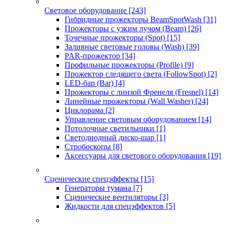
Световое оборудование
[243]
Гибридные прожекторы BeamSpotWash
[31]
Прожекторы с узким лучом (Beam)
[26]
Точечные прожекторы (Spot)
[15]
Заливные световые головы (Wash)
[39]
PAR-прожектор
[34]
Профильные прожекторы (Profile)
[9]
Прожектор следящего света (FollowSpot)
[2]
LED-бар (Bar)
[4]
Прожекторы с линзой Френеля (Fresnel)
[14]
Линейные прожекторы (Wall Washer)
[24]
Циклорама
[2]
Управление световым оборудованием
[14]
Потолочные светильники
[1]
Светодиодный диско-шар
[1]
Стробоскопы
[8]
Аксессуары для светового оборудования
[19]
Сценические спецэффекты
[15]
Генераторы тумана
[7]
Сценические вентиляторы
[3]
Жидкости для спецэффектов
[5]