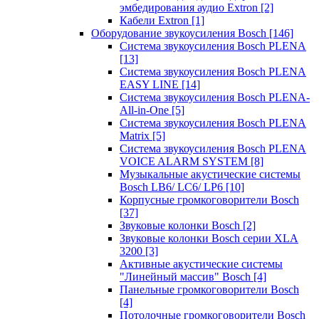
эмбедирования аудио Extron
[2]
Кабели Extron
[1]
Оборудование звукоусиления Bosch
[146]
Система звукоусиления Bosch PLENA
[13]
Система звукоусиления Bosch PLENA
EASY LINE
[14]
Система звукоусиления Bosch PLENA-
All-in-One
[5]
Система звукоусиления Bosch PLENA
Matrix
[5]
Система звукоусиления Bosch PLENA
VOICE ALARM SYSTEM
[8]
Музыкальные акустические системы
Bosch LB6/ LC6/ LP6
[10]
Корпусные громкоговорители Bosch
[37]
Звуковые колонки Bosch
[2]
Звуковые колонки Bosch серии XLA
3200
[3]
Активные акустические системы
"Линейный массив" Bosch
[4]
Панельные громкоговорители Bosch
[4]
Потолочные громкоговорители Bosch