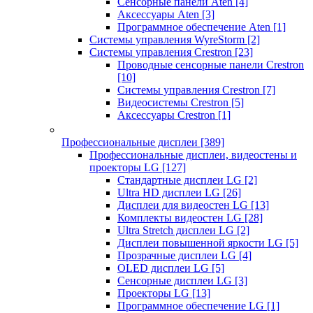
Сенсорные панели Aten
[4]
Аксессуары Aten
[3]
Программное обеспечение Aten
[1]
Системы управления WyreStorm
[2]
Системы управления Crestron
[23]
Проводные сенсорные панели Crestron
[10]
Системы управления Crestron
[7]
Видеосистемы Crestron
[5]
Аксессуары Crestron
[1]
Профессиональные дисплеи
[389]
Профессиональные дисплеи, видеостены и
проекторы LG
[127]
Стандартные дисплеи LG
[2]
Ultra HD дисплеи LG
[26]
Дисплеи для видеостен LG
[13]
Комплекты видеостен LG
[28]
Ultra Stretch дисплеи LG
[2]
Дисплеи повышенной яркости LG
[5]
Прозрачные дисплеи LG
[4]
OLED дисплеи LG
[5]
Сенсорные дисплеи LG
[3]
Проекторы LG
[13]
Программное обеспечение LG
[1]