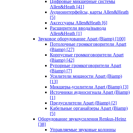
Цифровые микшерные системы
Allen&Heath
[41]
Аудиоинтерфейсы, карты Allen&Heath
[5]
Аксессуары Allen&Heath
[6]
Расширители ввода/вывода
Allen&Heath
[1]
Звуковое оборудование Apart (Biamp)
[100]
Потолочные громкоговорители Apart
(Biamp)
[27]
Корпусные громкоговорители Apart
(Biamp)
[42]
Рупорные громкоговорители Apart
(Biamp)
[7]
Усилители мощности Apart (Biamp)
[13]
Микшеры-усилители Apart (Biamp)
[3]
Источники аудиосигнала Apart (Biamp)
[1]
Предусилители Apart (Biamp)
[2]
Кабельные органайзеры Apart (Biamp)
[5]
Оборудование звукоусиления Renkus-Heinz
[38]
Управляемые звуковые колонны