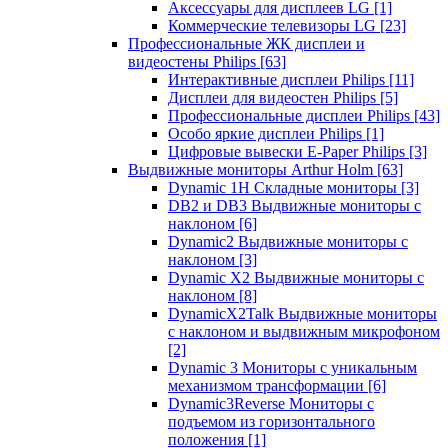
Аксессуары для дисплеев LG
[1]
Коммерческие телевизоры LG
[23]
Профессиональные ЖК дисплеи и
видеостены Philips
[63]
Интерактивные дисплеи Philips
[11]
Дисплеи для видеостен Philips
[5]
Профессиональные дисплеи Philips
[43]
Особо яркие дисплеи Philips
[1]
Цифровые вывески E-Paper Philips
[3]
Выдвижные мониторы Arthur Holm
[63]
Dynamic 1Н Складные мониторы
[3]
DB2 и DB3 Выдвижные мониторы с
наклоном
[6]
Dynamic2 Выдвижные мониторы с
наклоном
[3]
Dynamic X2 Выдвижные мониторы с
наклоном
[8]
DynamicX2Talk Выдвижные мониторы
с наклоном и выдвижным микрофоном
[2]
Dynamic 3 Мониторы с уникальным
механизмом трансформации
[6]
Dynamic3Reverse Мониторы с
подъемом из горизонтального
положения
[1]