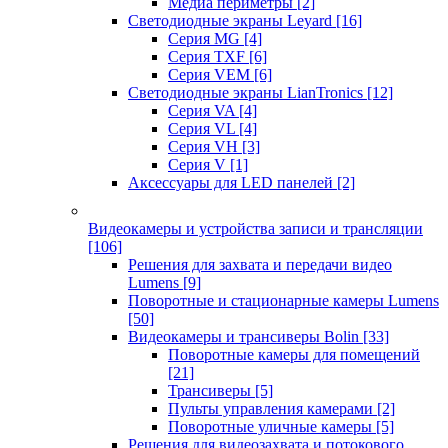
Медиа периметры
[2]
Светодиодные экраны Leyard
[16]
Серия MG
[4]
Серия TXF
[6]
Серия VEM
[6]
Светодиодные экраны LianTronics
[12]
Серия VA
[4]
Серия VL
[4]
Серия VH
[3]
Серия V
[1]
Аксессуары для LED панелей
[2]
Видеокамеры и устройства записи и трансляции
[106]
Решения для захвата и передачи видео
Lumens
[9]
Поворотные и стационарные камеры Lumens
[50]
Видеокамеры и трансиверы Bolin
[33]
Поворотные камеры для помещений
[21]
Трансиверы
[5]
Пульты управления камерами
[2]
Поворотные уличные камеры
[5]
Решения для видеозахвата и потокового