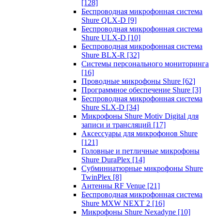
[128]
Беспроводная микрофонная система
Shure QLX-D
[9]
Беспроводная микрофонная система
Shure ULX-D
[10]
Беспроводная микрофонная система
Shure BLX-R
[32]
Системы персонального мониторинга
[16]
Проводные микрофоны Shure
[62]
Программное обеспечение Shure
[3]
Беспроводная микрофонная система
Shure SLX-D
[34]
Микрофоны Shure Motiv Digital для
записи и трансляций
[17]
Аксессуары для микрофонов Shure
[121]
Головные и петличные микрофоны
Shure DuraPlex
[14]
Субминиатюрные микрофоны Shure
TwinPlex
[8]
Антенны RF Venue
[21]
Беспроводная микрофонная система
Shure MXW NEXT 2
[16]
Микрофоны Shure Nexadyne
[10]