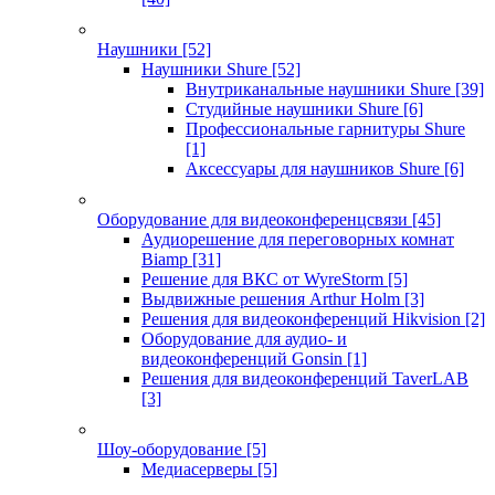
Наушники
[52]
Наушники Shure
[52]
Внутриканальные наушники Shure
[39]
Студийные наушники Shure
[6]
Профессиональные гарнитуры Shure
[1]
Аксессуары для наушников Shure
[6]
Оборудование для видеоконференцсвязи
[45]
Аудиорешение для переговорных комнат
Biamp
[31]
Решение для ВКС от WyreStorm
[5]
Выдвижные решения Arthur Holm
[3]
Решения для видеоконференций Hikvision
[2]
Оборудование для аудио- и
видеоконференций Gonsin
[1]
Решения для видеоконференций TaverLAB
[3]
Шоу-оборудование
[5]
Медиасерверы
[5]