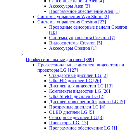
Сенсорные панели Aten
[4]
Аксессуары Aten
[3]
Программное обеспечение Aten
[1]
Системы управления WyreStorm
[2]
Системы управления Crestron
[23]
Проводные сенсорные панели Crestron
[10]
Системы управления Crestron
[7]
Видеосистемы Crestron
[5]
Аксессуары Crestron
[1]
Профессиональные дисплеи
[389]
Профессиональные дисплеи, видеостены и
проекторы LG
[127]
Стандартные дисплеи LG
[2]
Ultra HD дисплеи LG
[26]
Дисплеи для видеостен LG
[13]
Комплекты видеостен LG
[28]
Ultra Stretch дисплеи LG
[2]
Дисплеи повышенной яркости LG
[5]
Прозрачные дисплеи LG
[4]
OLED дисплеи LG
[5]
Сенсорные дисплеи LG
[3]
Проекторы LG
[13]
Программное обеспечение LG
[1]