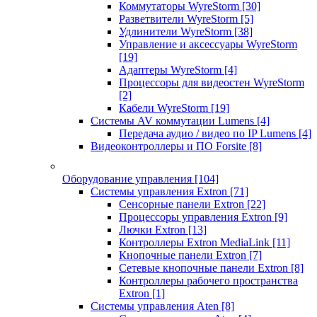
Коммутаторы WyreStorm
[30]
Разветвители WyreStorm
[5]
Удлинители WyreStorm
[38]
Управление и аксессуары WyreStorm
[19]
Адаптеры WyreStorm
[4]
Процессоры для видеостен WyreStorm
[2]
Кабели WyreStorm
[19]
Системы AV коммутации Lumens
[4]
Передача аудио / видео по IP Lumens
[4]
Видеоконтроллеры и ПО Forsite
[8]
Оборудование управления
[104]
Системы управления Extron
[71]
Сенсорные панели Extron
[22]
Процессоры управления Extron
[9]
Лючки Extron
[13]
Контроллеры Extron MediaLink
[11]
Кнопочные панели Extron
[7]
Сетевые кнопочные панели Extron
[8]
Контроллеры рабочего пространства
Extron
[1]
Системы управления Aten
[8]