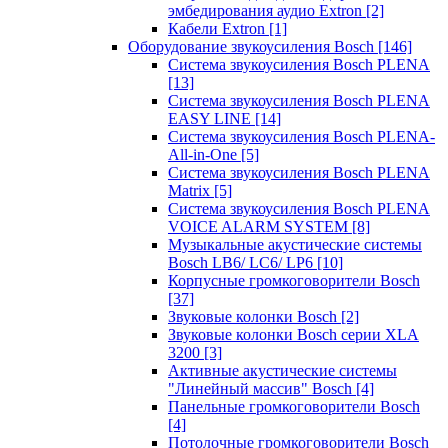
эмбедирования аудио Extron
[2]
Кабели Extron
[1]
Оборудование звукоусиления Bosch
[146]
Система звукоусиления Bosch PLENA
[13]
Система звукоусиления Bosch PLENA
EASY LINE
[14]
Система звукоусиления Bosch PLENA-
All-in-One
[5]
Система звукоусиления Bosch PLENA
Matrix
[5]
Система звукоусиления Bosch PLENA
VOICE ALARM SYSTEM
[8]
Музыкальные акустические системы
Bosch LB6/ LC6/ LP6
[10]
Корпусные громкоговорители Bosch
[37]
Звуковые колонки Bosch
[2]
Звуковые колонки Bosch серии XLA
3200
[3]
Активные акустические системы
"Линейный массив" Bosch
[4]
Панельные громкоговорители Bosch
[4]
Потолочные громкоговорители Bosch