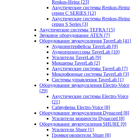
Renkus-Heinz
[23]
Акустические системы Renkus-Heinz
серии C SERIES
[12]
Акустические системы Renkus-Heinz
серии S Series
[3]
Акустические системы TEFRA
[15]
Звуковое оборудование ATEN
[7]
Оборудование звукоусиления TaverLab
[41]
Аудиоинтерфейсы TaverLab
[9]
Аудиопроцессоры TaverLab
[10]
Усилители TaverLab
[9]
Микшеры TaverLab
[2]
Акустические системы TaverLab
[7]
Микрофонные системы TaverLab
[3]
Системы управления TaverLab
[1]
Оборудование звукоусиления Electro-Voice
[29]
Акустические системы Electro-Voice
[21]
Сабвуферы Electro-Voice
[8]
Оборудование звукоусиления Dynacord
[8]
Усилители мощности Dynacord
[8]
Оборудование звукоусиления SHURE
[9]
Усилители Shure
[1]
Громкоговорители Shure
[8]