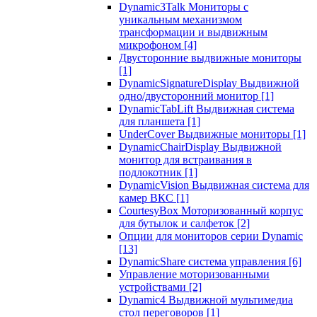
Dynamic3Talk Мониторы с
уникальным механизмом
трансформации и выдвижным
микрофоном
[4]
Двусторонние выдвижные мониторы
[1]
DynamicSignatureDisplay Выдвижной
одно/двусторонний монитор
[1]
DynamicTabLift Выдвижная система
для планшета
[1]
UnderCover Выдвижные мониторы
[1]
DynamicChairDisplay Выдвижной
монитор для встраивания в
подлокотник
[1]
DynamicVision Выдвижная система для
камер ВКС
[1]
CourtesyBox Моторизованный корпус
для бутылок и салфеток
[2]
Опции для мониторов серии Dynamic
[13]
DynamicShare система управления
[6]
Управление моторизованными
устройствами
[2]
Dynamic4 Выдвижной мультимедиа
стол переговоров
[1]