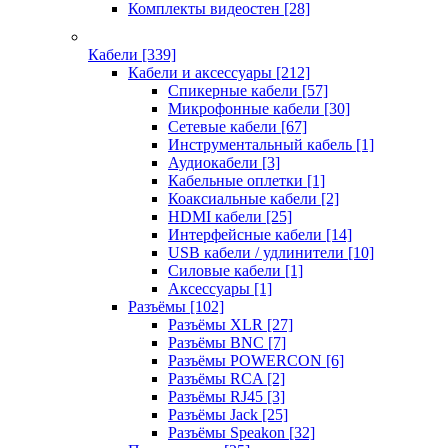
Комплекты видеостен
[28]
Кабели
[339]
Кабели и аксессуары
[212]
Спикерные кабели
[57]
Микрофонные кабели
[30]
Сетевые кабели
[67]
Инструментальный кабель
[1]
Аудиокабели
[3]
Кабельные оплетки
[1]
Коаксиальные кабели
[2]
HDMI кабели
[25]
Интерфейсные кабели
[14]
USB кабели / удлинители
[10]
Силовые кабели
[1]
Аксессуары
[1]
Разъёмы
[102]
Разъёмы XLR
[27]
Разъёмы BNC
[7]
Разъёмы POWERCON
[6]
Разъёмы RCA
[2]
Разъёмы RJ45
[3]
Разъёмы Jack
[25]
Разъёмы Speakon
[32]