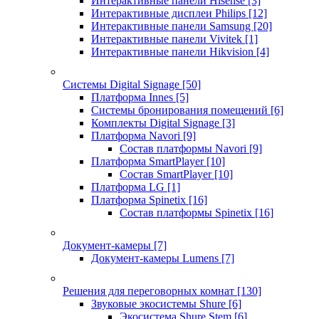
Интерактивные панели Hisense
[3]
Интерактивные дисплеи Philips
[12]
Интерактивные панели Samsung
[20]
Интерактивные панели Vivitek
[1]
Интерактивные панели Hikvision
[4]
Системы Digital Signage
[50]
Платформа Innes
[5]
Системы бронирования помещений
[6]
Комплекты Digital Signage
[3]
Платформа Navori
[9]
Состав платформы Navori
[9]
Платформа SmartPlayer
[10]
Состав SmartPlayer
[10]
Платформа LG
[1]
Платформа Spinetix
[16]
Состав платформы Spinetix
[16]
Документ-камеры
[7]
Документ-камеры Lumens
[7]
Решения для переговорных комнат
[130]
Звуковые экосистемы Shure
[6]
Экосистема Shure Stem
[6]