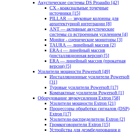
Акустические системы DS Proaudio
[42]
CX - коаксиальные точечные
источники
[15]
PILLAR — звуковые колонны для
архитектурной интеграции
[8]
ANT — активные акустические
системы со встроенным усилением
[4]
Monitor - сценические мониторы
[3]
TAURA — линейный массив
[2]
ERA-i — линейный массив
(инсталляционная версия)
[5]
ERA — линейный массив (прокатная
версия)
[5]
Усилители мощности Powersoft
[49]
Инсталляционные усилители Powersoft
[31]
Туровые усилители Powersoft
[17]
Компактные усилители Powersoft
[1]
Оборудование звукоусиления Extron
[58]
Усилители мощности Extron
[21]
Процессоры обработки сигналов (DSP)
Extron
[17]
Усилители-распределители Extron
[2]
Громкоговорители Extron
[15]
Устройства для деэмбедирования и