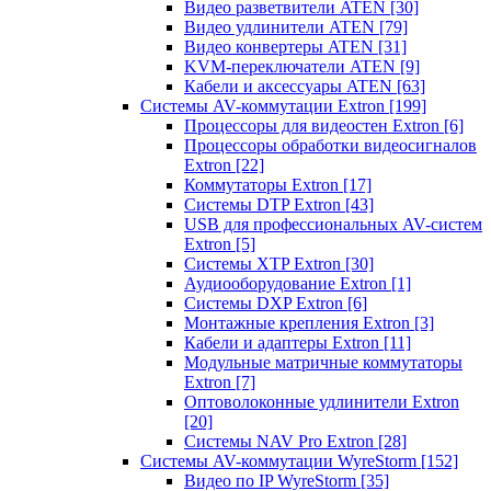
Видео разветвители ATEN
[30]
Видео удлинители ATEN
[79]
Видео конвертеры ATEN
[31]
KVM-переключатели ATEN
[9]
Кабели и аксессуары ATEN
[63]
Системы AV-коммутации Extron
[199]
Процессоры для видеостен Extron
[6]
Процессоры обработки видеосигналов
Extron
[22]
Коммутаторы Extron
[17]
Системы DTP Extron
[43]
USB для профессиональных AV-систем
Extron
[5]
Системы XTP Extron
[30]
Аудиооборудование Extron
[1]
Системы DXP Extron
[6]
Монтажные крепления Extron
[3]
Кабели и адаптеры Extron
[11]
Модульные матричные коммутаторы
Extron
[7]
Оптоволоконные удлинители Extron
[20]
Системы NAV Pro Extron
[28]
Системы AV-коммутации WyreStorm
[152]
Видео по IP WyreStorm
[35]