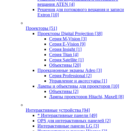
вещания ATEN
[4]
Решения для потокового вещания и записи
Extron
[10]
Проекторы
[51]
Проекторы Digital Projection
[38]
Серия M-Vision
[3]
Серия E-Vision
[9]
Серия Insight
[1]
Серия Titan
[4]
Серия Satellite
[1]
Объективы
[20]
Проекционные экраны Adeo
[3]
Серия Professional
[2]
Управление и аксессуары
[1]
Лампы и объективы для проекторов
[10]
Объективы
[2]
Лампы проекторов Hitachi, Maxell
[8]
Интерактивные устройства
[94]
* Интерактивные панели
[49]
OPS для интерактивных панелей
[2]
Интерактивные панели LG
[3]