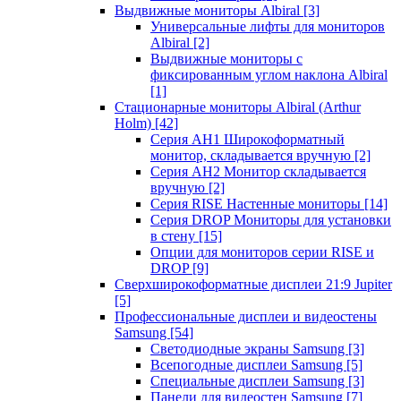
Выдвижные мониторы Albiral
[3]
Универсальные лифты для мониторов
Albiral
[2]
Выдвижные мониторы с
фиксированным углом наклона Albiral
[1]
Стационарные мониторы Albiral (Arthur
Holm)
[42]
Серия AH1 Широкоформатный
монитор, складывается вручную
[2]
Серия AH2 Монитор складывается
вручную
[2]
Серия RISE Настенные мониторы
[14]
Серия DROP Мониторы для установки
в стену
[15]
Опции для мониторов серии RISE и
DROP
[9]
Сверхширокоформатные дисплеи 21:9 Jupiter
[5]
Профессиональные дисплеи и видеостены
Samsung
[54]
Светодиодные экраны Samsung
[3]
Всепогодные дисплеи Samsung
[5]
Специальные дисплеи Samsung
[3]
Панели для видеостен Samsung
[7]