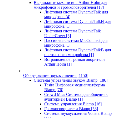
Выдвижные механизмы Arthur Holm для
микрофонов и громкоговорителей
[17]
Лифтовая система DynamicTalk для
микрофона
[4]
Лифтовая система DynamicTalkH для
микрофона
[1]
Лифтовая система DynamicTalk
UnderCover
[3]
Пассивная система MicConnect для
микрофона
[1]
Лифтовая система DynamicTalkB для
настольного микрофона
[1]
Встраиваемые громкоговорители
Arthur Holm
[1]
Оборудование звукоусиления
[1150]
Системы управления звуком Biamp
[186]
Tesira Цифровая медиаплатформа
Biamp
[76]
Crowd Mics Система для общения с
аудиторией Biamp
[1]
Система управления Biamp
[16]
Громкоговорители Biamp
[53]
Система звукоусиления Voltera Biamp