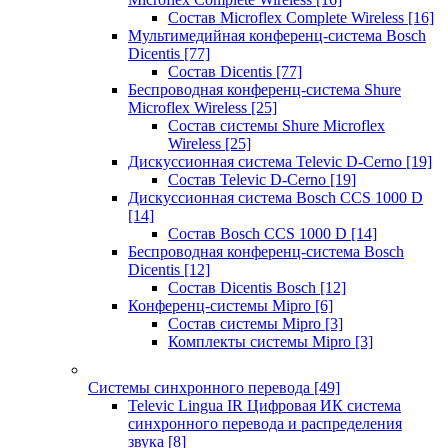
Состав Microflex Complete Wireless
[16]
Мультимедийная конференц-система Bosch
Dicentis
[77]
Состав Dicentis
[77]
Беспроводная конференц-система Shure
Microflex Wireless
[25]
Состав системы Shure Microflex
Wireless
[25]
Дискуссионная система Televic D-Cerno
[19]
Состав Televic D-Cerno
[19]
Дискуссионная система Bosch CCS 1000 D
[14]
Состав Bosch CCS 1000 D
[14]
Беспроводная конференц-система Bosch
Dicentis
[12]
Состав Dicentis Bosch
[12]
Конференц-системы Mipro
[6]
Состав системы Mipro
[3]
Комплекты системы Mipro
[3]
Системы синхронного перевода
[49]
Televic Lingua IR Цифровая ИК система
синхронного перевода и распределения
звука
[8]