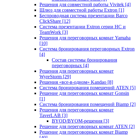
Решения для совместной работы Vivitek
[4]
Шлюз для совместной работы Extron
[1]
Беспроводная система презентации Barco
ClickShare
[12]
Система презентации Extron серии HC и
TeamWork
[3]
Решения для переговорных комнат Yamaha
[10]
Система бронирования переговорных Extron
[4]
Состав системы бронирования
переговорных
[4]
Решения для переговорных комнат
WyreStorm
[29]
Решения «все-в-одном» Kandao
[8]
Система бронирования помещений ATEN
[5]
Решение для переговорных комнат Gonsin
[1]
Система бронирования помещений Biamp
[2]
Решения для переговорных комнат
TaverLAB
[3]
BYOD/BYOM-решения
[3]
Решение для переговорных комнат ATEN
[2]
Решение для переговорных комнат Biamp
[40]