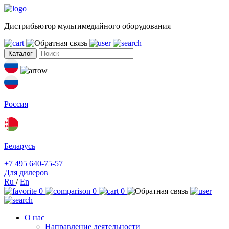
Дистрибьютор мультимедийного оборудования
Каталог
Россия
Беларусь
+7 495 640-75-57
Для дилеров
Ru
/
En
0
0
0
О нас
Направление деятельности