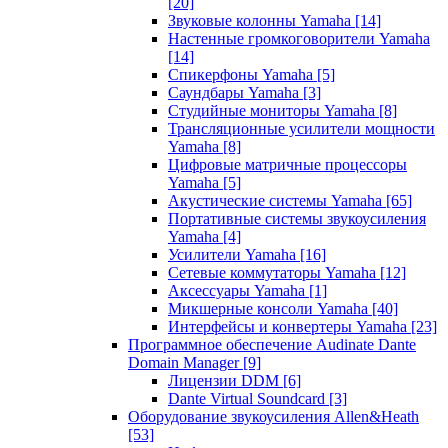
[20]
Звуковые колонны Yamaha
[14]
Настенные громкоговорители Yamaha
[14]
Спикерфоны Yamaha
[5]
Саундбары Yamaha
[3]
Студийные мониторы Yamaha
[8]
Трансляционные усилители мощности
Yamaha
[8]
Цифровые матричные процессоры
Yamaha
[5]
Акустические системы Yamaha
[65]
Портативные системы звукоусиления
Yamaha
[4]
Усилители Yamaha
[16]
Сетевые коммутаторы Yamaha
[12]
Аксессуары Yamaha
[1]
Микшерные консоли Yamaha
[40]
Интерфейсы и конвертеры Yamaha
[23]
Программное обеспечение Audinate Dante
Domain Manager
[9]
Лицензии DDM
[6]
Dante Virtual Soundcard
[3]
Оборудование звукоусиления Allen&Heath
[53]