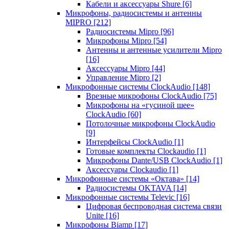
Кабели и аксессуары Shure
[6]
Микрофоны, радиосистемы и антенны
MIPRO
[212]
Радиосистемы Mipro
[96]
Микрофоны Mipro
[54]
Антенны и антенные усилители Mipro
[16]
Аксессуары Mipro
[44]
Управление Mipro
[2]
Микрофонные системы ClockAudio
[148]
Врезные микрофоны ClockAudio
[75]
Микрофоны на «гусиной шее»
ClockAudio
[60]
Потолочные микрофоны ClockAudio
[9]
Интерфейсы ClockAudio
[1]
Готовые комплекты Clockaudio
[1]
Микрофоны Dante/USB ClockAudio
[1]
Аксессуары Clockaudio
[1]
Микрофонные системы «Октава»
[14]
Радиосистемы OKTAVA
[14]
Микрофонные системы Televic
[16]
Цифровая беспроводная система связи
Unite
[16]
Микрофоны Biamp
[17]