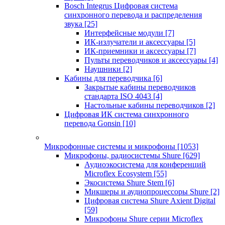
Bosch Integrus Цифровая система
синхронного перевода и распределения
звука
[25]
Интерфейсные модули
[7]
ИК-излучатели и аксессуары
[5]
ИК-приемники и аксессуары
[7]
Пульты переводчиков и аксессуары
[4]
Наушники
[2]
Кабины для переводчика
[6]
Закрытые кабины переводчиков
стандарта ISO 4043
[4]
Настольные кабины переводчиков
[2]
Цифровая ИК система синхронного
перевода Gonsin
[10]
Микрофонные системы и микрофоны
[1053]
Микрофоны, радиосистемы Shure
[629]
Аудиоэкосистема для конференций
Microflex Ecosystem
[55]
Экосистема Shure Stem
[6]
Микшеры и аудиопроцессоры Shure
[2]
Цифровая система Shure Axient Digital
[59]
Микрофоны Shure серии Microflex