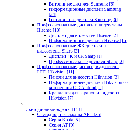
Витринные дисплеи Sumsung
[6]
Информационные дисплеи Samsung
[24]
Гостиничные дисплеи Samsung
[6]
Профессиональные дисплеи и видеостены
Hisense
[18]
Дисплеи для видеостен Hisense
[2]
Информационные дисплеи Hisense
[16]
Профессиональные ЖК дисплеи и
видеостены Sharp
[3]
Дисплеи 4K и 8K Sharp
[1]
Профессиональные дисплеи Sharp
[2]
Профессиональные дисплеи, видеостены,
LED Hikvision
[11]
Панели для видеостен Hikvision
[3]
Информационные дисплеи Hikvision со
встроенной ОС Andriod
[1]
Крепления для экранов и видеостен
Hikvision
[7]
Светодиодные экраны
[143]
Светодиодные экраны AET
[35]
Cерия Koala
[5]
Серия AT
[9]