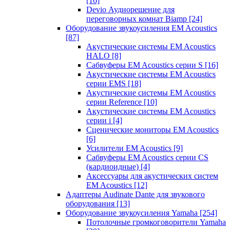
[16]
Devio Аудиорешение для
переговорных комнат Biamp
[24]
Оборудование звукоусиления EM Acoustics
[87]
Акустические системы EM Acoustics
HALO
[8]
Сабвуферы EM Acoustics серии S
[16]
Акустические системы EM Acoustics
серии EMS
[18]
Акустические системы EM Acoustics
серии Reference
[10]
Акустические системы EM Acoustics
серии i
[4]
Сценические мониторы EM Acoustics
[6]
Усилители EM Acoustics
[9]
Сабвуферы EM Acoustics серии CS
(кардиоидные)
[4]
Аксессуары для акустических систем
EM Acoustics
[12]
Адаптеры Audinate Dante для звукового
оборудования
[13]
Оборудование звукоусиления Yamaha
[254]
Потолочные громкоговорители Yamaha