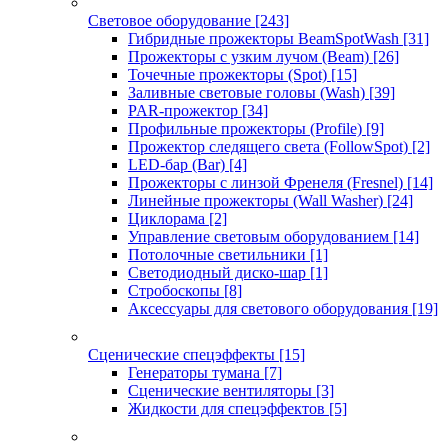
Световое оборудование
[243]
Гибридные прожекторы BeamSpotWash
[31]
Прожекторы с узким лучом (Beam)
[26]
Точечные прожекторы (Spot)
[15]
Заливные световые головы (Wash)
[39]
PAR-прожектор
[34]
Профильные прожекторы (Profile)
[9]
Прожектор следящего света (FollowSpot)
[2]
LED-бар (Bar)
[4]
Прожекторы с линзой Френеля (Fresnel)
[14]
Линейные прожекторы (Wall Washer)
[24]
Циклорама
[2]
Управление световым оборудованием
[14]
Потолочные светильники
[1]
Светодиодный диско-шар
[1]
Стробоскопы
[8]
Аксессуары для светового оборудования
[19]
Сценические спецэффекты
[15]
Генераторы тумана
[7]
Сценические вентиляторы
[3]
Жидкости для спецэффектов
[5]