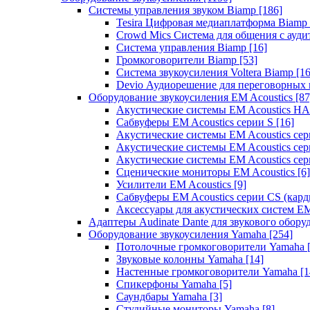
Системы управления звуком Biamp
[186]
Tesira Цифровая медиаплатформа Biamp
Crowd Mics Система для общения с ауд
Система управления Biamp
[16]
Громкоговорители Biamp
[53]
Система звукоусиления Voltera Biamp
[16
Devio Аудиорешение для переговорных
Оборудование звукоусиления EM Acoustics
[87
Акустические системы EM Acoustics 
Сабвуферы EM Acoustics серии S
[16]
Акустические системы EM Acoustics с
Акустические системы EM Acoustics сер
Акустические системы EM Acoustics сер
Сценические мониторы EM Acoustics
[6]
Усилители EM Acoustics
[9]
Сабвуферы EM Acoustics серии CS (кар
Аксессуары для акустических систем EM
Адаптеры Audinate Dante для звукового обор
Оборудование звукоусиления Yamaha
[254]
Потолочные громкоговорители Yamaha
Звуковые колонны Yamaha
[14]
Настенные громкоговорители Yamaha
[1
Спикерфоны Yamaha
[5]
Саундбары Yamaha
[3]
Студийные мониторы Yamaha
[8]