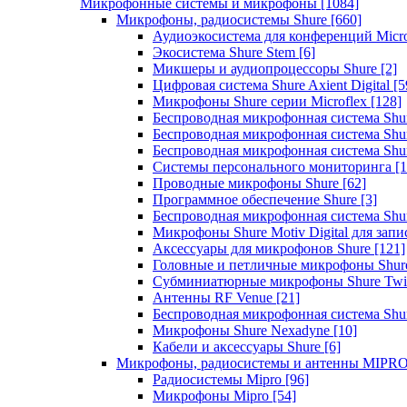
Микрофонные системы и микрофоны
[1084]
Микрофоны, радиосистемы Shure
[660]
Аудиоэкосистема для конференций Micro
Экосистема Shure Stem
[6]
Микшеры и аудиопроцессоры Shure
[2]
Цифровая система Shure Axient Digital
[5
Микрофоны Shure серии Microflex
[128]
Беспроводная микрофонная система Sh
Беспроводная микрофонная система Sh
Беспроводная микрофонная система Sh
Системы персонального мониторинга
[1
Проводные микрофоны Shure
[62]
Программное обеспечение Shure
[3]
Беспроводная микрофонная система Sh
Микрофоны Shure Motiv Digital для зап
Аксессуары для микрофонов Shure
[121]
Головные и петличные микрофоны Shur
Субминиатюрные микрофоны Shure Twi
Антенны RF Venue
[21]
Беспроводная микрофонная система S
Микрофоны Shure Nexadyne
[10]
Кабели и аксессуары Shure
[6]
Микрофоны, радиосистемы и антенны MIPR
Радиосистемы Mipro
[96]
Микрофоны Mipro
[54]