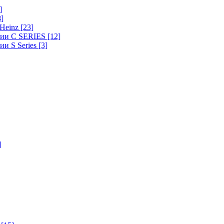
]
8]
-Heinz
[23]
ерии C SERIES
[12]
ии S Series
[3]
]