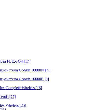
fidea FLEX G4
[17]
нц-система Gonsin 10000N
[71]
нц-система Gonsin 10000E
[9]
ex Complete Wireless
[16]
entis
[77]
ex Wireless
[25]
[25]