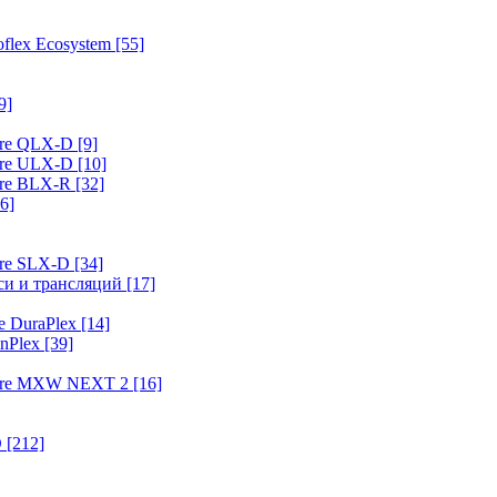
flex Ecosystem
[55]
9]
ure QLX-D
[9]
ure ULX-D
[10]
ure BLX-R
[32]
6]
ure SLX-D
[34]
иси и трансляций
[17]
e DuraPlex
[14]
nPlex
[39]
hure MXW NEXT 2
[16]
O
[212]