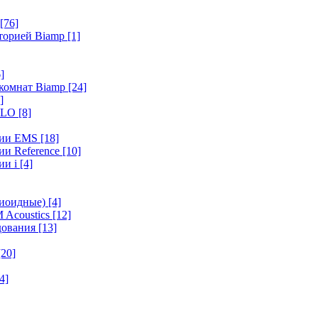
[76]
иторией Biamp
[1]
]
 комнат Biamp
[24]
]
HALO
[8]
ерии EMS
[18]
ии Reference
[10]
ии i
[4]
диоидные)
[4]
 Acoustics
[12]
удования
[13]
[20]
4]