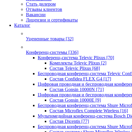
Стать дилером
Отзывы клиентов
Вакансии
Лицензии и сертификаты
Каталог
Уцененные товары
[32]
Конференц-системы
[336]
Конференц-система Televic Plixus
[70]
Комплекты Televic Plixus
[2]
Состав Televic Plixus
[68]
Беспроводная конференц-система Televic Con
Состав Confidea FLEX G4
[17]
Цифровая проводная и беспроводная конфере
Состав Gonsin 10000N
[71]
Цифровая проводная и беспроводная конфере
Состав Gonsin 10000E
[9]
Беспроводная конференц-система Shure Microfl
Состав Microflex Complete Wireless
[16]
Мультимедийная конференц-система Bosch Dic
Состав Dicentis
[77]
Беспроводная конференц-система Shure Microfl
Состав системы Shure Microflex Wireless