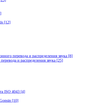
]
tis
[12]
онного перевода и распределения звука
[8]
 перевода и распределения звука
[25]
та ISO 4043
[4]
 Gonsin
[10]