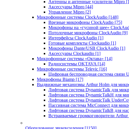
Антенны и антенные усилители Mipro
[
Аксессуары Mipro
[44]
Управление Mipro
[2]
Микрофонные системы ClockAudio
[148]
Врезные микрофоны ClockAudio
[75]
Микрофоны на «гусиной шее» ClockAu
Потолочные микрофоны ClockAudio
[9]
Интерфейсы ClockAudio
[1]
Готовые комплекты Clockaudio
[1]
Микрофоны Dante/USB ClockAudio
[1]
Аксессуары Clockaudio
[1]
Микрофонные системы «Октава»
[14]
Радиосистемы OKTAVA
[14]
Микрофонные системы Televic
[16]
Цифровая беспроводная система связи U
Микрофоны Biamp
[17]
Выдвижные механизмы Arthur Holm для микр
Лифтовая система DynamicTalk для ми
Лифтовая система DynamicTalkH для м
Лифтовая система DynamicTalk UnderCo
Пассивная система MicConnect для мик
Лифтовая система DynamicTalkB для на
Встраиваемые громкоговорители Arthu
Оборудование звукоусиления
[1150]