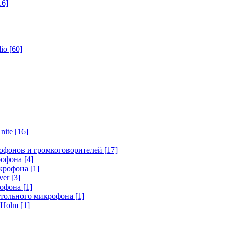
16]
dio
[60]
nite
[16]
офонов и громкоговорителей
[17]
крофона
[4]
икрофона
[1]
ver
[3]
рофона
[1]
стольного микрофона
[1]
r Holm
[1]