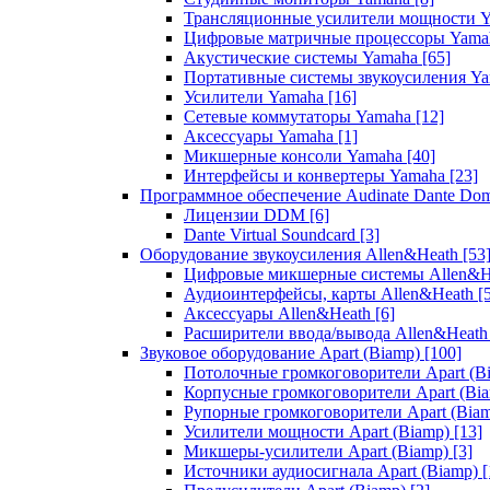
Трансляционные усилители мощности 
Цифровые матричные процессоры Yam
Акустические системы Yamaha
[65]
Портативные системы звукоусиления Y
Усилители Yamaha
[16]
Сетевые коммутаторы Yamaha
[12]
Аксессуары Yamaha
[1]
Микшерные консоли Yamaha
[40]
Интерфейсы и конвертеры Yamaha
[23]
Программное обеспечение Audinate Dante Do
Лицензии DDM
[6]
Dante Virtual Soundcard
[3]
Оборудование звукоусиления Allen&Heath
[53
Цифровые микшерные системы Allen&
Аудиоинтерфейсы, карты Allen&Heath
[
Аксессуары Allen&Heath
[6]
Расширители ввода/вывода Allen&Heat
Звуковое оборудование Apart (Biamp)
[100]
Потолочные громкоговорители Apart (B
Корпусные громкоговорители Apart (Bi
Рупорные громкоговорители Apart (Bia
Усилители мощности Apart (Biamp)
[13]
Микшеры-усилители Apart (Biamp)
[3]
Источники аудиосигнала Apart (Biamp)
[