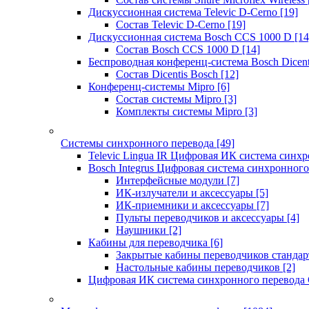
Дискуссионная система Televic D-Cerno
[19]
Состав Televic D-Cerno
[19]
Дискуссионная система Bosch CCS 1000 D
[14
Состав Bosch CCS 1000 D
[14]
Беспроводная конференц-система Bosch Dicen
Состав Dicentis Bosch
[12]
Конференц-системы Mipro
[6]
Состав системы Mipro
[3]
Комплекты системы Mipro
[3]
Системы синхронного перевода
[49]
Televic Lingua IR Цифровая ИК система синхр
Bosch Integrus Цифровая система синхронного
Интерфейсные модули
[7]
ИК-излучатели и аксессуары
[5]
ИК-приемники и аксессуары
[7]
Пульты переводчиков и аксессуары
[4]
Наушники
[2]
Кабины для переводчика
[6]
Закрытые кабины переводчиков стандар
Настольные кабины переводчиков
[2]
Цифровая ИК система синхронного перевода