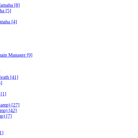
Yamaha
[8]
aha
[5]
amaha
[4]
main Manager
[9]
]
Heath
[41]
5]
h
[1]
iamp)
[27]
amp)
[42]
mp)
[7]
1]