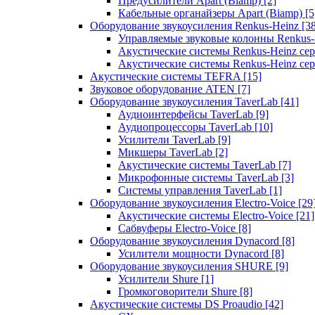
Предусилители Apart (Biamp)
[2]
Кабельные органайзеры Apart (Biamp)
[5
Оборудование звукоусиления Renkus-Heinz
[3
Управляемые звуковые колонны Renkus
Акустические системы Renkus-Heinz с
Акустические системы Renkus-Heinz сер
Акустические системы TEFRA
[15]
Звуковое оборудование ATEN
[7]
Оборудование звукоусиления TaverLab
[41]
Аудиоинтерфейсы TaverLab
[9]
Аудиопроцессоры TaverLab
[10]
Усилители TaverLab
[9]
Микшеры TaverLab
[2]
Акустические системы TaverLab
[7]
Микрофонные системы TaverLab
[3]
Системы управления TaverLab
[1]
Оборудование звукоусиления Electro-Voice
[29
Акустические системы Electro-Voice
[21]
Сабвуферы Electro-Voice
[8]
Оборудование звукоусиления Dynacord
[8]
Усилители мощности Dynacord
[8]
Оборудование звукоусиления SHURE
[9]
Усилители Shure
[1]
Громкоговорители Shure
[8]
Акустические системы DS Proaudio
[42]