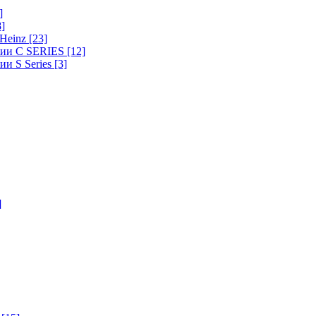
]
8]
-Heinz
[23]
ерии C SERIES
[12]
ии S Series
[3]
]