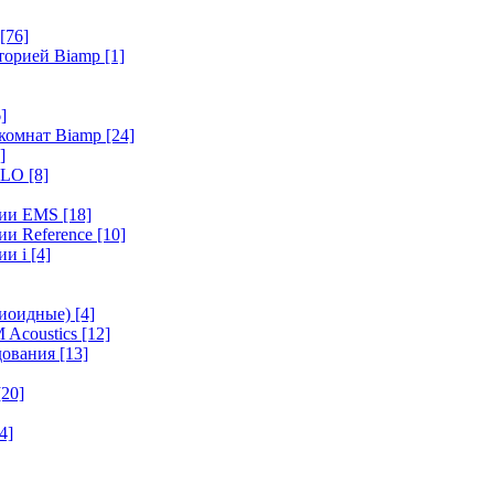
[76]
иторией Biamp
[1]
]
 комнат Biamp
[24]
]
HALO
[8]
ерии EMS
[18]
ии Reference
[10]
ии i
[4]
диоидные)
[4]
 Acoustics
[12]
удования
[13]
[20]
4]