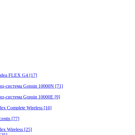
fidea FLEX G4
[17]
нц-система Gonsin 10000N
[71]
нц-система Gonsin 10000E
[9]
ex Complete Wireless
[16]
entis
[77]
ex Wireless
[25]
[25]