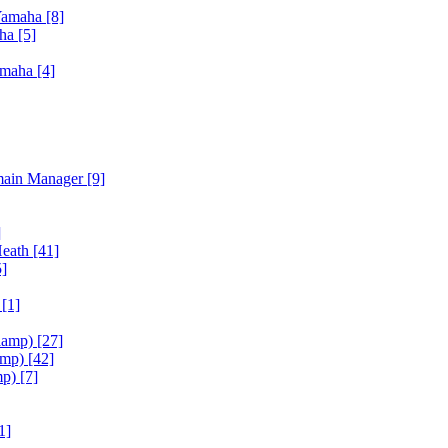
Yamaha
[8]
aha
[5]
amaha
[4]
main Manager
[9]
]
Heath
[41]
5]
h
[1]
iamp)
[27]
amp)
[42]
mp)
[7]
1]