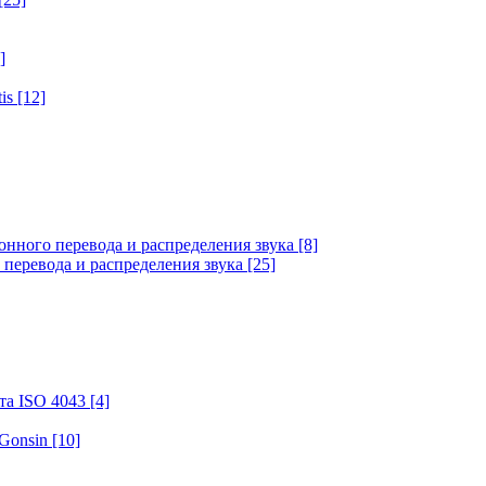
]
tis
[12]
онного перевода и распределения звука
[8]
 перевода и распределения звука
[25]
та ISO 4043
[4]
 Gonsin
[10]