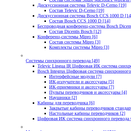
Дискуссионная система Televic D-Cerno
[19]
Состав Televic D-Cerno
[19]
Дискуссионная система Bosch CCS 1000 D
[14
Состав Bosch CCS 1000 D
[14]
Беспроводная конференц-система Bosch Dicen
Состав Dicentis Bosch
[12]
Конференц-системы Mipro
[6]
Состав системы Mipro
[3]
Комплекты системы Mipro
[3]
Системы синхронного перевода
[49]
Televic Lingua IR Цифровая ИК система синхр
Bosch Integrus Цифровая система синхронного
Интерфейсные модули
[7]
ИК-излучатели и аксессуары
[5]
ИК-приемники и аксессуары
[7]
Пульты переводчиков и аксессуары
[4]
Наушники
[2]
Кабины для переводчика
[6]
Закрытые кабины переводчиков стандар
Настольные кабины переводчиков
[2]
Цифровая ИК система синхронного перевода