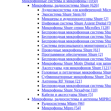
Микрофонные системы и микрофоны
[1050]
Микрофоны, радиосистемы Shure
[626]
Аудиоэкосистема для конференций Micro
Экосистема Shure Stem
[6]
Микшеры и аудиопроцессоры Shure
[2]
Цифровая система Shure Axient Digital
[5
Микрофоны Shure серии Microflex
[128]
Беспроводная микрофонная система Sh
Беспроводная микрофонная система Sh
Беспроводная микрофонная система Sh
Системы персонального мониторинга
[1
Проводные микрофоны Shure
[61]
Программное обеспечение Shure
[2]
Беспроводная микрофонная система Sh
Микрофоны Shure Motiv Digital для зап
Аксессуары для микрофонов Shure
[121]
Головные и петличные микрофоны Shur
Субминиатюрные микрофоны Shure Twi
Антенны RF Venue
[21]
Беспроводная микрофонная система S
Микрофоны Shure Nexadyne
[10]
Кабели и аксессуары Shure
[5]
Микрофоны, радиосистемы и антенны MIPR
Радиосистемы Mipro
[96]
Микрофоны Mipro
[54]