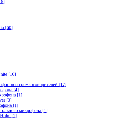
16]
dio
[60]
nite
[16]
офонов и громкоговорителей
[17]
крофона
[4]
икрофона
[1]
ver
[3]
рофона
[1]
стольного микрофона
[1]
r Holm
[1]