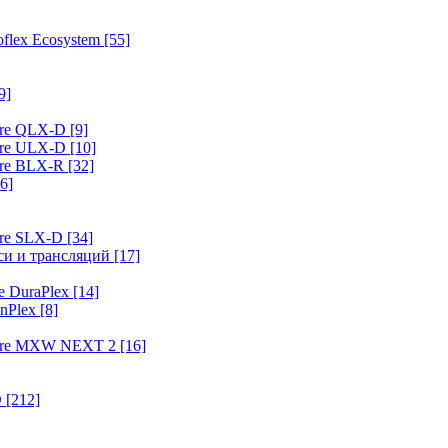
flex Ecosystem
[55]
9]
ure QLX-D
[9]
ure ULX-D
[10]
ure BLX-R
[32]
6]
ure SLX-D
[34]
иси и трансляций
[17]
e DuraPlex
[14]
nPlex
[8]
hure MXW NEXT 2
[16]
O
[212]