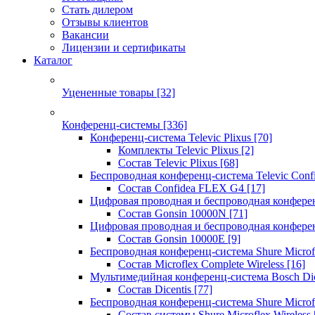
Стать дилером
Отзывы клиентов
Вакансии
Лицензии и сертификаты
Каталог
Уцененные товары
[32]
Конференц-системы
[336]
Конференц-система Televic Plixus
[70]
Комплекты Televic Plixus
[2]
Состав Televic Plixus
[68]
Беспроводная конференц-система Televic Con
Состав Confidea FLEX G4
[17]
Цифровая проводная и беспроводная конфере
Состав Gonsin 10000N
[71]
Цифровая проводная и беспроводная конфере
Состав Gonsin 10000E
[9]
Беспроводная конференц-система Shure Microfl
Состав Microflex Complete Wireless
[16]
Мультимедийная конференц-система Bosch Dic
Состав Dicentis
[77]
Беспроводная конференц-система Shure Microfl
Состав системы Shure Microflex Wireless