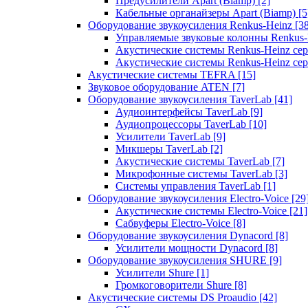
Предусилители Apart (Biamp)
[2]
Кабельные органайзеры Apart (Biamp)
[5
Оборудование звукоусиления Renkus-Heinz
[3
Управляемые звуковые колонны Renkus
Акустические системы Renkus-Heinz с
Акустические системы Renkus-Heinz сер
Акустические системы TEFRA
[15]
Звуковое оборудование ATEN
[7]
Оборудование звукоусиления TaverLab
[41]
Аудиоинтерфейсы TaverLab
[9]
Аудиопроцессоры TaverLab
[10]
Усилители TaverLab
[9]
Микшеры TaverLab
[2]
Акустические системы TaverLab
[7]
Микрофонные системы TaverLab
[3]
Системы управления TaverLab
[1]
Оборудование звукоусиления Electro-Voice
[29
Акустические системы Electro-Voice
[21]
Сабвуферы Electro-Voice
[8]
Оборудование звукоусиления Dynacord
[8]
Усилители мощности Dynacord
[8]
Оборудование звукоусиления SHURE
[9]
Усилители Shure
[1]
Громкоговорители Shure
[8]
Акустические системы DS Proaudio
[42]