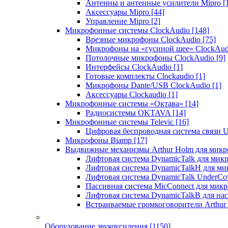
Антенны и антенные усилители Mipro
[
Аксессуары Mipro
[44]
Управление Mipro
[2]
Микрофонные системы ClockAudio
[148]
Врезные микрофоны ClockAudio
[75]
Микрофоны на «гусиной шее» ClockAu
Потолочные микрофоны ClockAudio
[9]
Интерфейсы ClockAudio
[1]
Готовые комплекты Clockaudio
[1]
Микрофоны Dante/USB ClockAudio
[1]
Аксессуары Clockaudio
[1]
Микрофонные системы «Октава»
[14]
Радиосистемы OKTAVA
[14]
Микрофонные системы Televic
[16]
Цифровая беспроводная система связи U
Микрофоны Biamp
[17]
Выдвижные механизмы Arthur Holm для микр
Лифтовая система DynamicTalk для ми
Лифтовая система DynamicTalkH для м
Лифтовая система DynamicTalk UnderCo
Пассивная система MicConnect для мик
Лифтовая система DynamicTalkB для на
Встраиваемые громкоговорители Arthu
Оборудование звукоусиления
[1150]