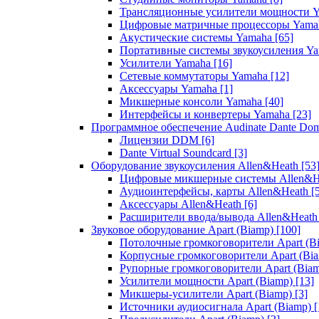
Трансляционные усилители мощности 
Цифровые матричные процессоры Yam
Акустические системы Yamaha
[65]
Портативные системы звукоусиления Y
Усилители Yamaha
[16]
Сетевые коммутаторы Yamaha
[12]
Аксессуары Yamaha
[1]
Микшерные консоли Yamaha
[40]
Интерфейсы и конвертеры Yamaha
[23]
Программное обеспечение Audinate Dante Do
Лицензии DDM
[6]
Dante Virtual Soundcard
[3]
Оборудование звукоусиления Allen&Heath
[53
Цифровые микшерные системы Allen&
Аудиоинтерфейсы, карты Allen&Heath
[
Аксессуары Allen&Heath
[6]
Расширители ввода/вывода Allen&Heat
Звуковое оборудование Apart (Biamp)
[100]
Потолочные громкоговорители Apart (B
Корпусные громкоговорители Apart (Bi
Рупорные громкоговорители Apart (Bia
Усилители мощности Apart (Biamp)
[13]
Микшеры-усилители Apart (Biamp)
[3]
Источники аудиосигнала Apart (Biamp)
[