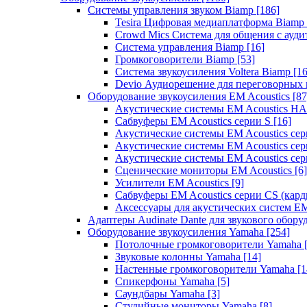
Системы управления звуком Biamp
[186]
Tesira Цифровая медиаплатформа Biamp
Crowd Mics Система для общения с ауд
Система управления Biamp
[16]
Громкоговорители Biamp
[53]
Система звукоусиления Voltera Biamp
[16
Devio Аудиорешение для переговорных
Оборудование звукоусиления EM Acoustics
[87
Акустические системы EM Acoustics 
Сабвуферы EM Acoustics серии S
[16]
Акустические системы EM Acoustics с
Акустические системы EM Acoustics сер
Акустические системы EM Acoustics сер
Сценические мониторы EM Acoustics
[6]
Усилители EM Acoustics
[9]
Сабвуферы EM Acoustics серии CS (кар
Аксессуары для акустических систем EM
Адаптеры Audinate Dante для звукового обор
Оборудование звукоусиления Yamaha
[254]
Потолочные громкоговорители Yamaha
Звуковые колонны Yamaha
[14]
Настенные громкоговорители Yamaha
[1
Спикерфоны Yamaha
[5]
Саундбары Yamaha
[3]
Студийные мониторы Yamaha
[8]