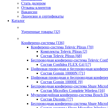
Стать дилером
Отзывы клиентов
Вакансии
Лицензии и сертификаты
Каталог
Уцененные товары
[32]
Конференц-системы
[336]
Конференц-система Televic Plixus
[70]
Комплекты Televic Plixus
[2]
Состав Televic Plixus
[68]
Беспроводная конференц-система Televic Con
Состав Confidea FLEX G4
[17]
Цифровая проводная и беспроводная конфере
Состав Gonsin 10000N
[71]
Цифровая проводная и беспроводная конфере
Состав Gonsin 10000E
[9]
Беспроводная конференц-система Shure Microfl
Состав Microflex Complete Wireless
[16]
Мультимедийная конференц-система Bosch Dic
Состав Dicentis
[77]
Беспроводная конференц-система Shure Microfl
Состав системы Shure Microflex Wireless