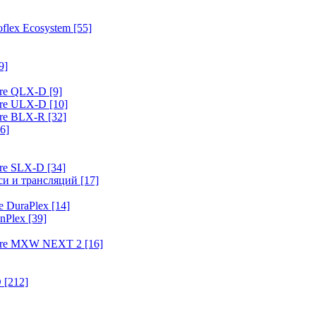
flex Ecosystem
[55]
9]
ure QLX-D
[9]
ure ULX-D
[10]
ure BLX-R
[32]
6]
ure SLX-D
[34]
иси и трансляций
[17]
e DuraPlex
[14]
nPlex
[39]
hure MXW NEXT 2
[16]
O
[212]