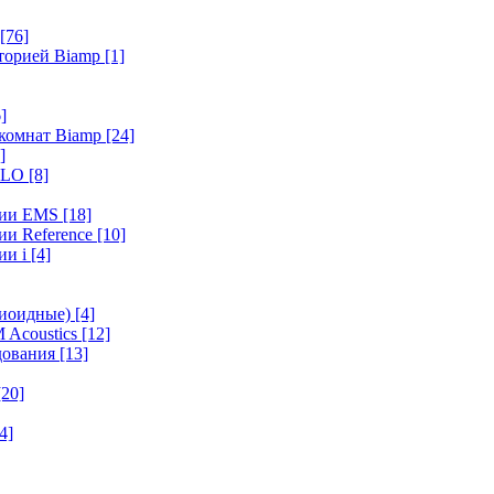
[76]
иторией Biamp
[1]
]
 комнат Biamp
[24]
]
HALO
[8]
ерии EMS
[18]
ии Reference
[10]
ии i
[4]
диоидные)
[4]
 Acoustics
[12]
удования
[13]
[20]
4]