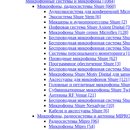
Микрофонные системы и микрофоны
[1084]
Микрофоны, радиосистемы Shure
[660]
Аудиоэкосистема для конференций Micro
Экосистема Shure Stem
[6]
Микшеры и аудиопроцессоры Shure
[2]
Цифровая система Shure Axient Digital
[5
Микрофоны Shure серии Microflex
[128]
Беспроводная микрофонная система Sh
Беспроводная микрофонная система Sh
Беспроводная микрофонная система Sh
Системы персонального мониторинга
[1
Проводные микрофоны Shure
[62]
Программное обеспечение Shure
[3]
Беспроводная микрофонная система Sh
Микрофоны Shure Motiv Digital для зап
Аксессуары для микрофонов Shure
[121]
Головные и петличные микрофоны Shur
Субминиатюрные микрофоны Shure Twi
Антенны RF Venue
[21]
Беспроводная микрофонная система S
Микрофоны Shure Nexadyne
[10]
Кабели и аксессуары Shure
[6]
Микрофоны, радиосистемы и антенны MIPR
Радиосистемы Mipro
[96]
Микрофоны Mipro
[54]