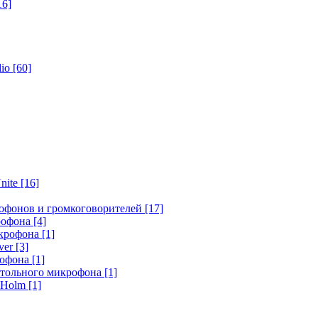
16]
dio
[60]
nite
[16]
офонов и громкоговорителей
[17]
крофона
[4]
икрофона
[1]
ver
[3]
рофона
[1]
стольного микрофона
[1]
r Holm
[1]