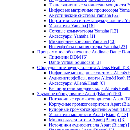
Трансляционные усилители мощности 
Цифровые матричные процессоры Yam
Акустические системы Yamaha
[65]
Портативные системы звукоусиления Y
Усилители Yamaha
[16]
Сетевые коммутаторы Yamaha
[12]
Аксессуары Yamaha
[1]
Микшерные консоли Yamaha
[40]
Интерфейсы и конвертеры Yamaha
[23]
Программное обеспечение Audinate Dante Do
Лицензии DDM
[6]
Dante Virtual Soundcard
[3]
Оборудование звукоусиления Allen&Heath
[53
Цифровые микшерные системы Allen&
Аудиоинтерфейсы, карты Allen&Heath
[
Аксессуары Allen&Heath
[6]
Расширители ввода/вывода Allen&Heat
Звуковое оборудование Apart (Biamp)
[100]
Потолочные громкоговорители Apart (B
Корпусные громкоговорители Apart (Bi
Рупорные громкоговорители Apart (Bia
Усилители мощности Apart (Biamp)
[13]
Микшеры-усилители Apart (Biamp)
[3]
Источники аудиосигнала Apart (Biamp)
[