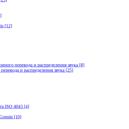
]
tis
[12]
онного перевода и распределения звука
[8]
 перевода и распределения звука
[25]
та ISO 4043
[4]
 Gonsin
[10]