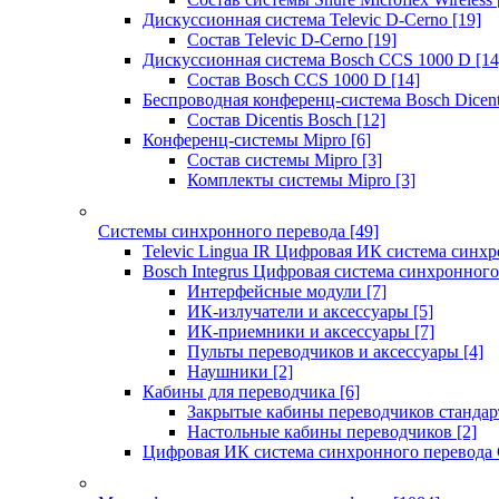
Дискуссионная система Televic D-Cerno
[19]
Состав Televic D-Cerno
[19]
Дискуссионная система Bosch CCS 1000 D
[14
Состав Bosch CCS 1000 D
[14]
Беспроводная конференц-система Bosch Dicen
Состав Dicentis Bosch
[12]
Конференц-системы Mipro
[6]
Состав системы Mipro
[3]
Комплекты системы Mipro
[3]
Системы синхронного перевода
[49]
Televic Lingua IR Цифровая ИК система синхр
Bosch Integrus Цифровая система синхронного
Интерфейсные модули
[7]
ИК-излучатели и аксессуары
[5]
ИК-приемники и аксессуары
[7]
Пульты переводчиков и аксессуары
[4]
Наушники
[2]
Кабины для переводчика
[6]
Закрытые кабины переводчиков стандар
Настольные кабины переводчиков
[2]
Цифровая ИК система синхронного перевода