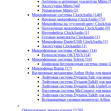
Антенны и антенные усилители Mipro
[
Аксессуары Mipro
[44]
Управление Mipro
[2]
Микрофонные системы ClockAudio
[148]
Врезные микрофоны ClockAudio
[75]
Микрофоны на «гусиной шее» ClockAu
Потолочные микрофоны ClockAudio
[9]
Интерфейсы ClockAudio
[1]
Готовые комплекты Clockaudio
[1]
Микрофоны Dante/USB ClockAudio
[1]
Аксессуары Clockaudio
[1]
Микрофонные системы «Октава»
[14]
Радиосистемы OKTAVA
[14]
Микрофонные системы Televic
[16]
Цифровая беспроводная система связи U
Микрофоны Biamp
[17]
Выдвижные механизмы Arthur Holm для микр
Лифтовая система DynamicTalk для ми
Лифтовая система DynamicTalkH для м
Лифтовая система DynamicTalk UnderCo
Пассивная система MicConnect для мик
Лифтовая система DynamicTalkB для на
Встраиваемые громкоговорители Arthu
Оборудование звукоусиления
[1150]