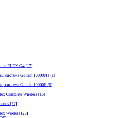
fidea FLEX G4
[17]
нц-система Gonsin 10000N
[71]
нц-система Gonsin 10000E
[9]
ex Complete Wireless
[16]
entis
[77]
ex Wireless
[25]
[25]