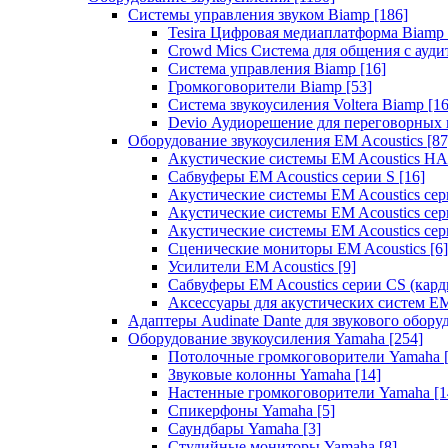
Системы управления звуком Biamp
[186]
Tesira Цифровая медиаплатформа Biamp
Crowd Mics Система для общения с ауд
Система управления Biamp
[16]
Громкоговорители Biamp
[53]
Система звукоусиления Voltera Biamp
[16
Devio Аудиорешение для переговорных
Оборудование звукоусиления EM Acoustics
[87
Акустические системы EM Acoustics 
Сабвуферы EM Acoustics серии S
[16]
Акустические системы EM Acoustics с
Акустические системы EM Acoustics сер
Акустические системы EM Acoustics сер
Сценические мониторы EM Acoustics
[6]
Усилители EM Acoustics
[9]
Сабвуферы EM Acoustics серии CS (кар
Аксессуары для акустических систем EM
Адаптеры Audinate Dante для звукового обор
Оборудование звукоусиления Yamaha
[254]
Потолочные громкоговорители Yamaha
Звуковые колонны Yamaha
[14]
Настенные громкоговорители Yamaha
[1
Спикерфоны Yamaha
[5]
Саундбары Yamaha
[3]
Студийные мониторы Yamaha
[8]