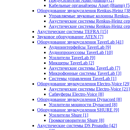
Предусилители Apart (Biamp)
[2]
Кабельные органайзеры Apart (Biamp)
[5
Оборудование звукоусиления Renkus-Heinz
[3
Управляемые звуковые колонны Renkus
Акустические системы Renkus-Heinz с
Акустические системы Renkus-Heinz сер
Акустические системы TEFRA
[15]
Звуковое оборудование ATEN
[7]
Оборудование звукоусиления TaverLab
[41]
Аудиоинтерфейсы TaverLab
[9]
Аудиопроцессоры TaverLab
[10]
Усилители TaverLab
[9]
Микшеры TaverLab
[2]
Акустические системы TaverLab
[7]
Микрофонные системы TaverLab
[3]
Системы управления TaverLab
[1]
Оборудование звукоусиления Electro-Voice
[29
Акустические системы Electro-Voice
[21]
Сабвуферы Electro-Voice
[8]
Оборудование звукоусиления Dynacord
[8]
Усилители мощности Dynacord
[8]
Оборудование звукоусиления SHURE
[9]
Усилители Shure
[1]
Громкоговорители Shure
[8]
Акустические системы DS Proaudio
[42]