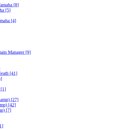
Yamaha
[8]
aha
[5]
amaha
[4]
main Manager
[9]
]
Heath
[41]
5]
h
[1]
iamp)
[27]
amp)
[42]
mp)
[7]
1]