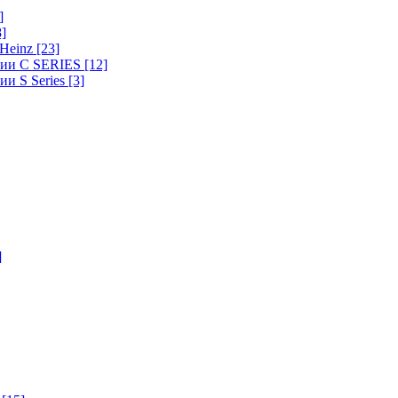
]
8]
-Heinz
[23]
ерии C SERIES
[12]
ии S Series
[3]
]