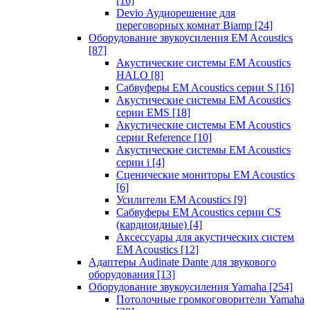
[16]
Devio Аудиорешение для
переговорных комнат Biamp
[24]
Оборудование звукоусиления EM Acoustics
[87]
Акустические системы EM Acoustics
HALO
[8]
Сабвуферы EM Acoustics серии S
[16]
Акустические системы EM Acoustics
серии EMS
[18]
Акустические системы EM Acoustics
серии Reference
[10]
Акустические системы EM Acoustics
серии i
[4]
Сценические мониторы EM Acoustics
[6]
Усилители EM Acoustics
[9]
Сабвуферы EM Acoustics серии CS
(кардиоидные)
[4]
Аксессуары для акустических систем
EM Acoustics
[12]
Адаптеры Audinate Dante для звукового
оборудования
[13]
Оборудование звукоусиления Yamaha
[254]
Потолочные громкоговорители Yamaha