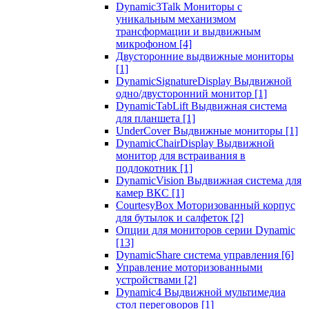
Dynamic3Talk Мониторы с
уникальным механизмом
трансформации и выдвижным
микрофоном
[4]
Двусторонние выдвижные мониторы
[1]
DynamicSignatureDisplay Выдвижной
одно/двусторонний монитор
[1]
DynamicTabLift Выдвижная система
для планшета
[1]
UnderCover Выдвижные мониторы
[1]
DynamicChairDisplay Выдвижной
монитор для встраивания в
подлокотник
[1]
DynamicVision Выдвижная система для
камер ВКС
[1]
CourtesyBox Моторизованный корпус
для бутылок и салфеток
[2]
Опции для мониторов серии Dynamic
[13]
DynamicShare система управления
[6]
Управление моторизованными
устройствами
[2]
Dynamic4 Выдвижной мультимедиа
стол переговоров
[1]