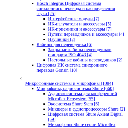
Bosch Integrus Цифровая система
синхронного перевода и распределения
звука
[25]
Интерфейсные модули
[7]
ИК-излучатели и аксессуары
[5]
ИК-приемники и аксессуары
[7]
Пульты переводчиков и аксессуары
[4]
Наушники
[2]
Кабины для переводчика
[6]
Закрытые кабины переводчиков
стандарта ISO 4043
[4]
Настольные кабины переводчиков
[2]
Цифровая ИК система синхронного
перевода Gonsin
[10]
Микрофонные системы и микрофоны
[1084]
Микрофоны, радиосистемы Shure
[660]
Аудиоэкосистема для конференций
Microflex Ecosystem
[55]
Экосистема Shure Stem
[6]
Микшеры и аудиопроцессоры Shure
[2]
Цифровая система Shure Axient Digital
[59]
Микрофоны Shure серии Microflex