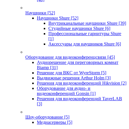
Наушники
[52]
Наушники Shure
[52]
Внутриканальные наушники Shure
[39]
Студийные наушники Shure
[6]
Профессиональные гарнитуры Shure
[1]
Аксессуары для наушников Shure
[6]
Оборудование для видеоконференцсвязи
[45]
Аудиорешение для переговорных комнат
Biamp
[31]
Решение для ВКС от WyreStorm
[5]
Выдвижные решения Arthur Holm
[3]
Решения для видеоконференций Hikvision
[2]
Оборудование для аудио- и
видеоконференций Gonsin
[1]
Решения для видеоконференций TaverLAB
[3]
Шоу-оборудование
[5]
Медиасерверы
[5]