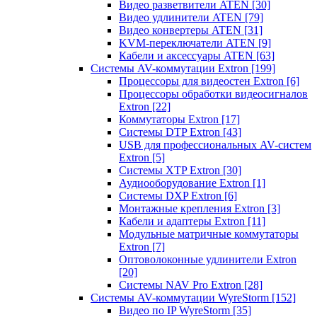
Видео разветвители ATEN
[30]
Видео удлинители ATEN
[79]
Видео конвертеры ATEN
[31]
KVM-переключатели ATEN
[9]
Кабели и аксессуары ATEN
[63]
Системы AV-коммутации Extron
[199]
Процессоры для видеостен Extron
[6]
Процессоры обработки видеосигналов
Extron
[22]
Коммутаторы Extron
[17]
Системы DTP Extron
[43]
USB для профессиональных AV-систем
Extron
[5]
Системы XTP Extron
[30]
Аудиооборудование Extron
[1]
Системы DXP Extron
[6]
Монтажные крепления Extron
[3]
Кабели и адаптеры Extron
[11]
Модульные матричные коммутаторы
Extron
[7]
Оптоволоконные удлинители Extron
[20]
Системы NAV Pro Extron
[28]
Системы AV-коммутации WyreStorm
[152]
Видео по IP WyreStorm
[35]