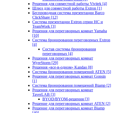
Решения для совместной работы Vivitek
[4]
Шлюз для совместной работы Extron
[1]
Беспроводная система презентации Barco
ClickShare
[12]
Система презентации Extron серии HC и
TeamWork
[3]
Решения для переговорных комнат Yamaha
[10]
Система бронирования переговорных Extron
[4]
Состав системы бронирования
переговорных
[4]
Решения для переговорных комнат
WyreStorm
[29]
Решения «все-в-одном» Kandao
[8]
Система бронирования помещений ATEN
[5]
Решение для переговорных комнат Gonsin
[1]
Система бронирования помещений Biamp
[2]
Решения для переговорных комнат
TaverLAB
[3]
BYOD/BYOM-решения
[3]
Решение для переговорных комнат ATEN
[2]
Решение для переговорных комнат Biamp
[40]