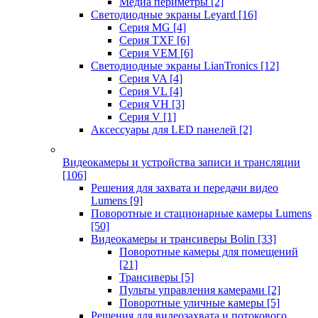
Медиа периметры
[2]
Светодиодные экраны Leyard
[16]
Серия MG
[4]
Серия TXF
[6]
Серия VEM
[6]
Светодиодные экраны LianTronics
[12]
Серия VA
[4]
Серия VL
[4]
Серия VH
[3]
Серия V
[1]
Аксессуары для LED панелей
[2]
Видеокамеры и устройства записи и трансляции
[106]
Решения для захвата и передачи видео
Lumens
[9]
Поворотные и стационарные камеры Lumens
[50]
Видеокамеры и трансиверы Bolin
[33]
Поворотные камеры для помещений
[21]
Трансиверы
[5]
Пульты управления камерами
[2]
Поворотные уличные камеры
[5]
Решения для видеозахвата и потокового