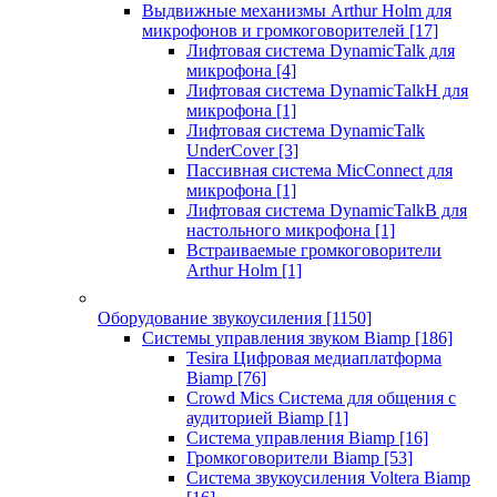
Выдвижные механизмы Arthur Holm для
микрофонов и громкоговорителей
[17]
Лифтовая система DynamicTalk для
микрофона
[4]
Лифтовая система DynamicTalkH для
микрофона
[1]
Лифтовая система DynamicTalk
UnderCover
[3]
Пассивная система MicConnect для
микрофона
[1]
Лифтовая система DynamicTalkB для
настольного микрофона
[1]
Встраиваемые громкоговорители
Arthur Holm
[1]
Оборудование звукоусиления
[1150]
Системы управления звуком Biamp
[186]
Tesira Цифровая медиаплатформа
Biamp
[76]
Crowd Mics Система для общения с
аудиторией Biamp
[1]
Система управления Biamp
[16]
Громкоговорители Biamp
[53]
Система звукоусиления Voltera Biamp