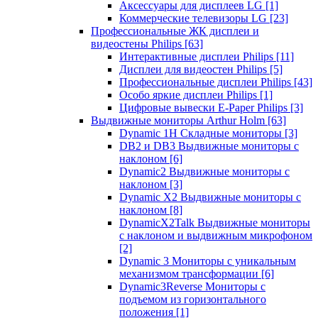
Аксессуары для дисплеев LG
[1]
Коммерческие телевизоры LG
[23]
Профессиональные ЖК дисплеи и
видеостены Philips
[63]
Интерактивные дисплеи Philips
[11]
Дисплеи для видеостен Philips
[5]
Профессиональные дисплеи Philips
[43]
Особо яркие дисплеи Philips
[1]
Цифровые вывески E-Paper Philips
[3]
Выдвижные мониторы Arthur Holm
[63]
Dynamic 1Н Складные мониторы
[3]
DB2 и DB3 Выдвижные мониторы с
наклоном
[6]
Dynamic2 Выдвижные мониторы с
наклоном
[3]
Dynamic X2 Выдвижные мониторы с
наклоном
[8]
DynamicX2Talk Выдвижные мониторы
с наклоном и выдвижным микрофоном
[2]
Dynamic 3 Мониторы с уникальным
механизмом трансформации
[6]
Dynamic3Reverse Мониторы с
подъемом из горизонтального
положения
[1]