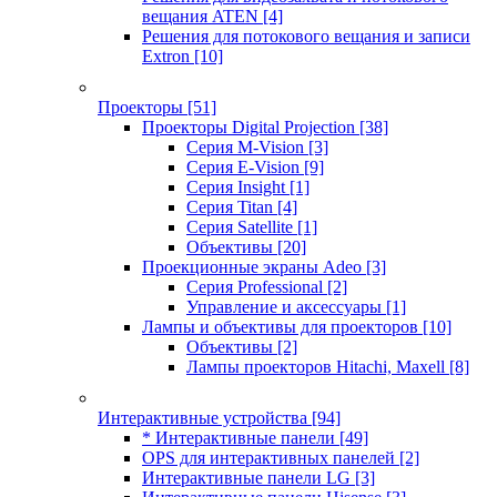
вещания ATEN
[4]
Решения для потокового вещания и записи
Extron
[10]
Проекторы
[51]
Проекторы Digital Projection
[38]
Серия M-Vision
[3]
Серия E-Vision
[9]
Серия Insight
[1]
Серия Titan
[4]
Серия Satellite
[1]
Объективы
[20]
Проекционные экраны Adeo
[3]
Серия Professional
[2]
Управление и аксессуары
[1]
Лампы и объективы для проекторов
[10]
Объективы
[2]
Лампы проекторов Hitachi, Maxell
[8]
Интерактивные устройства
[94]
* Интерактивные панели
[49]
OPS для интерактивных панелей
[2]
Интерактивные панели LG
[3]