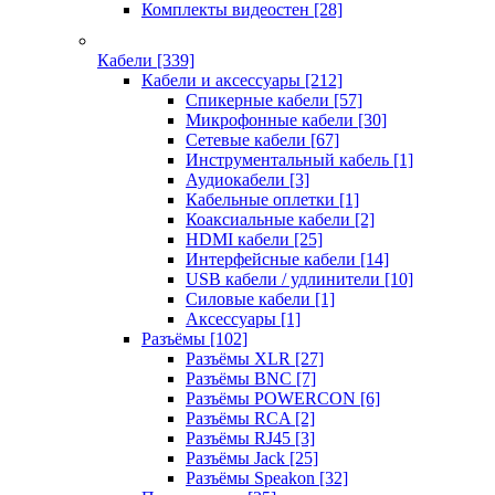
Комплекты видеостен
[28]
Кабели
[339]
Кабели и аксессуары
[212]
Спикерные кабели
[57]
Микрофонные кабели
[30]
Сетевые кабели
[67]
Инструментальный кабель
[1]
Аудиокабели
[3]
Кабельные оплетки
[1]
Коаксиальные кабели
[2]
HDMI кабели
[25]
Интерфейсные кабели
[14]
USB кабели / удлинители
[10]
Силовые кабели
[1]
Аксессуары
[1]
Разъёмы
[102]
Разъёмы XLR
[27]
Разъёмы BNC
[7]
Разъёмы POWERCON
[6]
Разъёмы RCA
[2]
Разъёмы RJ45
[3]
Разъёмы Jack
[25]
Разъёмы Speakon
[32]