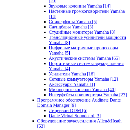
[20]
Звуковые колонны Yamaha
[14]
Настенные громкоговорители Yamaha
[14]
Спикерфоны Yamaha
[5]
Саундбары Yamaha
[3]
Студийные мониторы Yamaha
[8]
Трансляционные усилители мощности
Yamaha
[8]
Цифровые матричные процессоры
Yamaha
[5]
Акустические системы Yamaha
[65]
Портативные системы звукоусиления
Yamaha
[4]
Усилители Yamaha
[16]
Сетевые коммутаторы Yamaha
[12]
Аксессуары Yamaha
[1]
Микшерные консоли Yamaha
[40]
Интерфейсы и конвертеры Yamaha
[23]
Программное обеспечение Audinate Dante
Domain Manager
[9]
Лицензии DDM
[6]
Dante Virtual Soundcard
[3]
Оборудование звукоусиления Allen&Heath
[53]