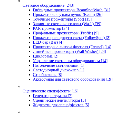
Световое оборудование
[243]
Гибридные прожекторы BeamSpotWash
[31]
Прожекторы с узким лучом (Beam)
[26]
Точечные прожекторы (Spot)
[15]
Заливные световые головы (Wash)
[39]
PAR-прожектор
[34]
Профильные прожекторы (Profile)
[9]
Прожектор следящего света (FollowSpot)
[2]
LED-бар (Bar)
[4]
Прожекторы с линзой Френеля (Fresnel)
[14]
Линейные прожекторы (Wall Washer)
[24]
Циклорама
[2]
Управление световым оборудованием
[14]
Потолочные светильники
[1]
Светодиодный диско-шар
[1]
Стробоскопы
[8]
Аксессуары для светового оборудования
[19]
Сценические спецэффекты
[15]
Генераторы тумана
[7]
Сценические вентиляторы
[3]
Жидкости для спецэффектов
[5]