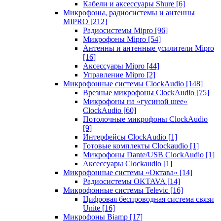
Кабели и аксессуары Shure
[6]
Микрофоны, радиосистемы и антенны
MIPRO
[212]
Радиосистемы Mipro
[96]
Микрофоны Mipro
[54]
Антенны и антенные усилители Mipro
[16]
Аксессуары Mipro
[44]
Управление Mipro
[2]
Микрофонные системы ClockAudio
[148]
Врезные микрофоны ClockAudio
[75]
Микрофоны на «гусиной шее»
ClockAudio
[60]
Потолочные микрофоны ClockAudio
[9]
Интерфейсы ClockAudio
[1]
Готовые комплекты Clockaudio
[1]
Микрофоны Dante/USB ClockAudio
[1]
Аксессуары Clockaudio
[1]
Микрофонные системы «Октава»
[14]
Радиосистемы OKTAVA
[14]
Микрофонные системы Televic
[16]
Цифровая беспроводная система связи
Unite
[16]
Микрофоны Biamp
[17]