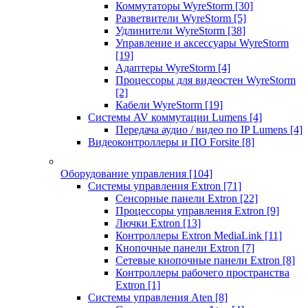
Коммутаторы WyreStorm
[30]
Разветвители WyreStorm
[5]
Удлинители WyreStorm
[38]
Управление и аксессуары WyreStorm
[19]
Адаптеры WyreStorm
[4]
Процессоры для видеостен WyreStorm
[2]
Кабели WyreStorm
[19]
Системы AV коммутации Lumens
[4]
Передача аудио / видео по IP Lumens
[4]
Видеоконтроллеры и ПО Forsite
[8]
Оборудование управления
[104]
Системы управления Extron
[71]
Сенсорные панели Extron
[22]
Процессоры управления Extron
[9]
Лючки Extron
[13]
Контроллеры Extron MediaLink
[11]
Кнопочные панели Extron
[7]
Сетевые кнопочные панели Extron
[8]
Контроллеры рабочего пространства
Extron
[1]
Системы управления Aten
[8]