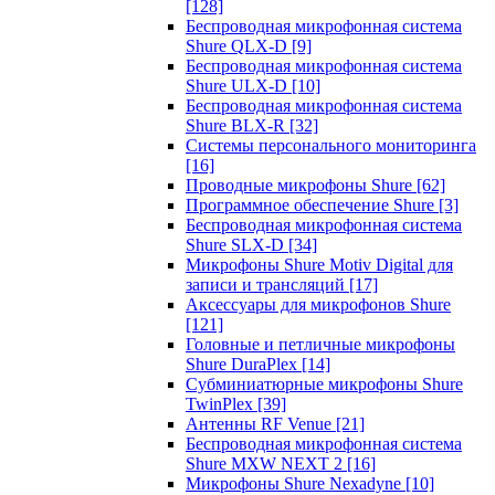
[128]
Беспроводная микрофонная система
Shure QLX-D
[9]
Беспроводная микрофонная система
Shure ULX-D
[10]
Беспроводная микрофонная система
Shure BLX-R
[32]
Системы персонального мониторинга
[16]
Проводные микрофоны Shure
[62]
Программное обеспечение Shure
[3]
Беспроводная микрофонная система
Shure SLX-D
[34]
Микрофоны Shure Motiv Digital для
записи и трансляций
[17]
Аксессуары для микрофонов Shure
[121]
Головные и петличные микрофоны
Shure DuraPlex
[14]
Субминиатюрные микрофоны Shure
TwinPlex
[39]
Антенны RF Venue
[21]
Беспроводная микрофонная система
Shure MXW NEXT 2
[16]
Микрофоны Shure Nexadyne
[10]