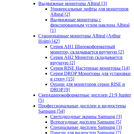
Выдвижные мониторы Albiral
[3]
Универсальные лифты для мониторов
Albiral
[2]
Выдвижные мониторы с
фиксированным углом наклона Albiral
[1]
Стационарные мониторы Albiral (Arthur
Holm)
[42]
Серия AH1 Широкоформатный
монитор, складывается вручную
[2]
Серия AH2 Монитор складывается
вручную
[2]
Серия RISE Настенные мониторы
[14]
Серия DROP Мониторы для установки
в стену
[15]
Опции для мониторов серии RISE и
DROP
[9]
Сверхширокоформатные дисплеи 21:9 Jupiter
[5]
Профессиональные дисплеи и видеостены
Samsung
[54]
Светодиодные экраны Samsung
[3]
Всепогодные дисплеи Samsung
[5]
Специальные дисплеи Samsung
[3]
Панели для видеостен Samsung
[7]