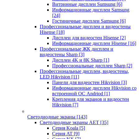
Витринные дисплеи Sumsung
[6]
Информационные дисплеи Samsung
[24]
Гостиничные дисплеи Samsung
[6]
Профессиональные дисплеи и видеостены
Hisense
[18]
Дисплеи для видеостен Hisense
[2]
Информационные дисплеи Hisense
[16]
Профессиональные ЖК дисплеи и
видеостены Sharp
[3]
Дисплеи 4K и 8K Sharp
[1]
Профессиональные дисплеи Sharp
[2]
Профессиональные дисплеи, видеостены,
LED Hikvision
[11]
Панели для видеостен Hikvision
[3]
Информационные дисплеи Hikvision со
встроенной ОС Andriod
[1]
Крепления для экранов и видеостен
Hikvision
[7]
Светодиодные экраны
[143]
Светодиодные экраны AET
[35]
Cерия Koala
[5]
Серия AT
[9]