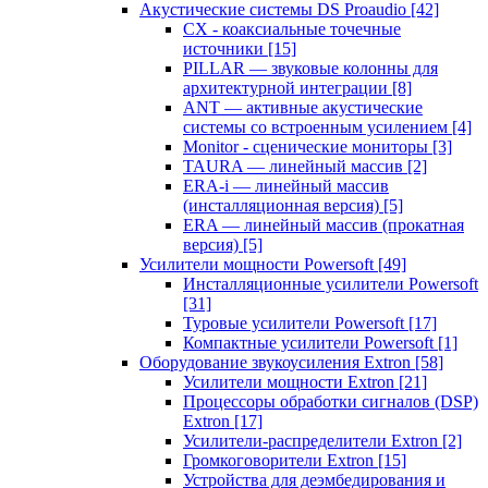
Акустические системы DS Proaudio
[42]
CX - коаксиальные точечные
источники
[15]
PILLAR — звуковые колонны для
архитектурной интеграции
[8]
ANT — активные акустические
системы со встроенным усилением
[4]
Monitor - сценические мониторы
[3]
TAURA — линейный массив
[2]
ERA-i — линейный массив
(инсталляционная версия)
[5]
ERA — линейный массив (прокатная
версия)
[5]
Усилители мощности Powersoft
[49]
Инсталляционные усилители Powersoft
[31]
Туровые усилители Powersoft
[17]
Компактные усилители Powersoft
[1]
Оборудование звукоусиления Extron
[58]
Усилители мощности Extron
[21]
Процессоры обработки сигналов (DSP)
Extron
[17]
Усилители-распределители Extron
[2]
Громкоговорители Extron
[15]
Устройства для деэмбедирования и