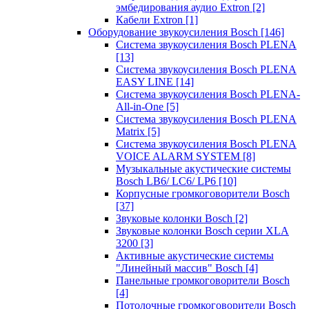
эмбедирования аудио Extron
[2]
Кабели Extron
[1]
Оборудование звукоусиления Bosch
[146]
Система звукоусиления Bosch PLENA
[13]
Система звукоусиления Bosch PLENA
EASY LINE
[14]
Система звукоусиления Bosch PLENA-
All-in-One
[5]
Система звукоусиления Bosch PLENA
Matrix
[5]
Система звукоусиления Bosch PLENA
VOICE ALARM SYSTEM
[8]
Музыкальные акустические системы
Bosch LB6/ LC6/ LP6
[10]
Корпусные громкоговорители Bosch
[37]
Звуковые колонки Bosch
[2]
Звуковые колонки Bosch серии XLA
3200
[3]
Активные акустические системы
"Линейный массив" Bosch
[4]
Панельные громкоговорители Bosch
[4]
Потолочные громкоговорители Bosch