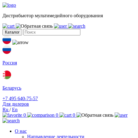
Дистрибьютор мультимедийного оборудования
Каталог
Россия
Беларусь
+7 495 640-75-57
Для дилеров
Ru
/
En
0
0
0
О нас
Направление деятельности