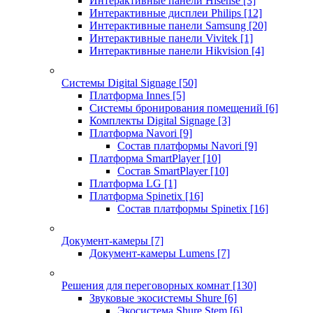
Интерактивные панели Hisense
[3]
Интерактивные дисплеи Philips
[12]
Интерактивные панели Samsung
[20]
Интерактивные панели Vivitek
[1]
Интерактивные панели Hikvision
[4]
Системы Digital Signage
[50]
Платформа Innes
[5]
Системы бронирования помещений
[6]
Комплекты Digital Signage
[3]
Платформа Navori
[9]
Состав платформы Navori
[9]
Платформа SmartPlayer
[10]
Состав SmartPlayer
[10]
Платформа LG
[1]
Платформа Spinetix
[16]
Состав платформы Spinetix
[16]
Документ-камеры
[7]
Документ-камеры Lumens
[7]
Решения для переговорных комнат
[130]
Звуковые экосистемы Shure
[6]
Экосистема Shure Stem
[6]