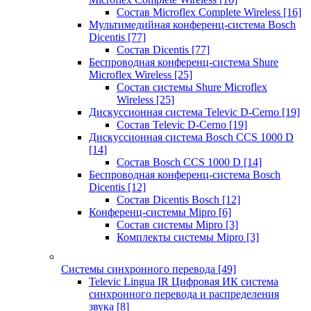
Состав Microflex Complete Wireless
[16]
Мультимедийная конференц-система Bosch
Dicentis
[77]
Состав Dicentis
[77]
Беспроводная конференц-система Shure
Microflex Wireless
[25]
Состав системы Shure Microflex
Wireless
[25]
Дискуссионная система Televic D-Cerno
[19]
Состав Televic D-Cerno
[19]
Дискуссионная система Bosch CCS 1000 D
[14]
Состав Bosch CCS 1000 D
[14]
Беспроводная конференц-система Bosch
Dicentis
[12]
Состав Dicentis Bosch
[12]
Конференц-системы Mipro
[6]
Состав системы Mipro
[3]
Комплекты системы Mipro
[3]
Системы синхронного перевода
[49]
Televic Lingua IR Цифровая ИК система
синхронного перевода и распределения
звука
[8]