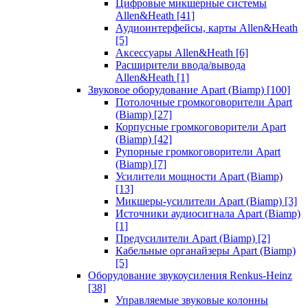
Цифровые микшерные системы
Allen&Heath
[41]
Аудиоинтерфейсы, карты Allen&Heath
[5]
Аксессуары Allen&Heath
[6]
Расширители ввода/вывода
Allen&Heath
[1]
Звуковое оборудование Apart (Biamp)
[100]
Потолочные громкоговорители Apart
(Biamp)
[27]
Корпусные громкоговорители Apart
(Biamp)
[42]
Рупорные громкоговорители Apart
(Biamp)
[7]
Усилители мощности Apart (Biamp)
[13]
Микшеры-усилители Apart (Biamp)
[3]
Источники аудиосигнала Apart (Biamp)
[1]
Предусилители Apart (Biamp)
[2]
Кабельные органайзеры Apart (Biamp)
[5]
Оборудование звукоусиления Renkus-Heinz
[38]
Управляемые звуковые колонны