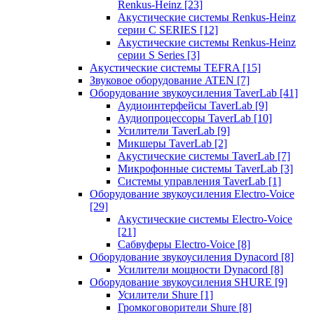
Renkus-Heinz
[23]
Акустические системы Renkus-Heinz
серии C SERIES
[12]
Акустические системы Renkus-Heinz
серии S Series
[3]
Акустические системы TEFRA
[15]
Звуковое оборудование ATEN
[7]
Оборудование звукоусиления TaverLab
[41]
Аудиоинтерфейсы TaverLab
[9]
Аудиопроцессоры TaverLab
[10]
Усилители TaverLab
[9]
Микшеры TaverLab
[2]
Акустические системы TaverLab
[7]
Микрофонные системы TaverLab
[3]
Системы управления TaverLab
[1]
Оборудование звукоусиления Electro-Voice
[29]
Акустические системы Electro-Voice
[21]
Сабвуферы Electro-Voice
[8]
Оборудование звукоусиления Dynacord
[8]
Усилители мощности Dynacord
[8]
Оборудование звукоусиления SHURE
[9]
Усилители Shure
[1]
Громкоговорители Shure
[8]