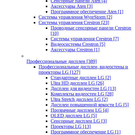
Сенсорные панели Aten
[4]
Аксессуары Aten
[3]
Программное обеспечение Aten
[1]
Системы управления WyreStorm
[2]
Системы управления Crestron
[23]
Проводные сенсорные панели Crestron
[10]
Системы управления Crestron
[7]
Видеосистемы Crestron
[5]
Аксессуары Crestron
[1]
Профессиональные дисплеи
[389]
Профессиональные дисплеи, видеостены и
проекторы LG
[127]
Стандартные дисплеи LG
[2]
Ultra HD дисплеи LG
[26]
Дисплеи для видеостен LG
[13]
Комплекты видеостен LG
[28]
Ultra Stretch дисплеи LG
[2]
Дисплеи повышенной яркости LG
[5]
Прозрачные дисплеи LG
[4]
OLED дисплеи LG
[5]
Сенсорные дисплеи LG
[3]
Проекторы LG
[13]
Программное обеспечение LG
[1]