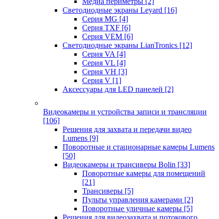
Медиа периметры
[2]
Светодиодные экраны Leyard
[16]
Серия MG
[4]
Серия TXF
[6]
Серия VEM
[6]
Светодиодные экраны LianTronics
[12]
Серия VA
[4]
Серия VL
[4]
Серия VH
[3]
Серия V
[1]
Аксессуары для LED панелей
[2]
Видеокамеры и устройства записи и трансляции
[106]
Решения для захвата и передачи видео
Lumens
[9]
Поворотные и стационарные камеры Lumens
[50]
Видеокамеры и трансиверы Bolin
[33]
Поворотные камеры для помещений
[21]
Трансиверы
[5]
Пульты управления камерами
[2]
Поворотные уличные камеры
[5]
Решения для видеозахвата и потокового