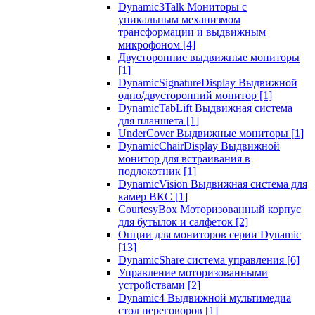
Dynamic3Talk Мониторы с
уникальным механизмом
трансформации и выдвижным
микрофоном
[4]
Двусторонние выдвижные мониторы
[1]
DynamicSignatureDisplay Выдвижной
одно/двусторонний монитор
[1]
DynamicTabLift Выдвижная система
для планшета
[1]
UnderCover Выдвижные мониторы
[1]
DynamicChairDisplay Выдвижной
монитор для встраивания в
подлокотник
[1]
DynamicVision Выдвижная система для
камер ВКС
[1]
CourtesyBox Моторизованный корпус
для бутылок и салфеток
[2]
Опции для мониторов серии Dynamic
[13]
DynamicShare система управления
[6]
Управление моторизованными
устройствами
[2]
Dynamic4 Выдвижной мультимедиа
стол переговоров
[1]