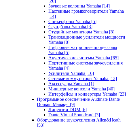
[20]
Звуковые колонны Yamaha
[14]
Настенные громкоговорители Yamaha
[14]
Спикерфоны Yamaha
[5]
Саундбары Yamaha
[3]
Студийные мониторы Yamaha
[8]
Трансляционные усилители мощности
Yamaha
[8]
Цифровые матричные процессоры
Yamaha
[5]
Акустические системы Yamaha
[65]
Портативные системы звукоусиления
Yamaha
[4]
Усилители Yamaha
[16]
Сетевые коммутаторы Yamaha
[12]
Аксессуары Yamaha
[1]
Микшерные консоли Yamaha
[40]
Интерфейсы и конвертеры Yamaha
[23]
Программное обеспечение Audinate Dante
Domain Manager
[9]
Лицензии DDM
[6]
Dante Virtual Soundcard
[3]
Оборудование звукоусиления Allen&Heath
[53]