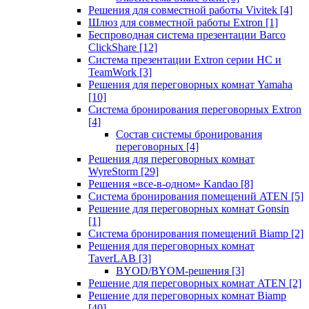
Решения для совместной работы Vivitek
[4]
Шлюз для совместной работы Extron
[1]
Беспроводная система презентации Barco
ClickShare
[12]
Система презентации Extron серии HC и
TeamWork
[3]
Решения для переговорных комнат Yamaha
[10]
Система бронирования переговорных Extron
[4]
Состав системы бронирования
переговорных
[4]
Решения для переговорных комнат
WyreStorm
[29]
Решения «все-в-одном» Kandao
[8]
Система бронирования помещений ATEN
[5]
Решение для переговорных комнат Gonsin
[1]
Система бронирования помещений Biamp
[2]
Решения для переговорных комнат
TaverLAB
[3]
BYOD/BYOM-решения
[3]
Решение для переговорных комнат ATEN
[2]
Решение для переговорных комнат Biamp
[40]