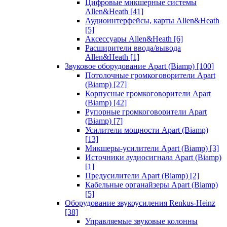
Цифровые микшерные системы
Allen&Heath
[41]
Аудиоинтерфейсы, карты Allen&Heath
[5]
Аксессуары Allen&Heath
[6]
Расширители ввода/вывода
Allen&Heath
[1]
Звуковое оборудование Apart (Biamp)
[100]
Потолочные громкоговорители Apart
(Biamp)
[27]
Корпусные громкоговорители Apart
(Biamp)
[42]
Рупорные громкоговорители Apart
(Biamp)
[7]
Усилители мощности Apart (Biamp)
[13]
Микшеры-усилители Apart (Biamp)
[3]
Источники аудиосигнала Apart (Biamp)
[1]
Предусилители Apart (Biamp)
[2]
Кабельные органайзеры Apart (Biamp)
[5]
Оборудование звукоусиления Renkus-Heinz
[38]
Управляемые звуковые колонны