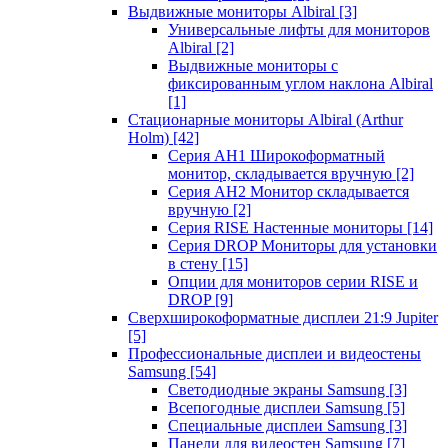
Выдвижные мониторы Albiral
[3]
Универсальные лифты для мониторов
Albiral
[2]
Выдвижные мониторы с
фиксированным углом наклона Albiral
[1]
Стационарные мониторы Albiral (Arthur
Holm)
[42]
Серия AH1 Широкоформатный
монитор, складывается вручную
[2]
Серия AH2 Монитор складывается
вручную
[2]
Серия RISE Настенные мониторы
[14]
Серия DROP Мониторы для установки
в стену
[15]
Опции для мониторов серии RISE и
DROP
[9]
Сверхширокоформатные дисплеи 21:9 Jupiter
[5]
Профессиональные дисплеи и видеостены
Samsung
[54]
Светодиодные экраны Samsung
[3]
Всепогодные дисплеи Samsung
[5]
Специальные дисплеи Samsung
[3]
Панели для видеостен Samsung
[7]