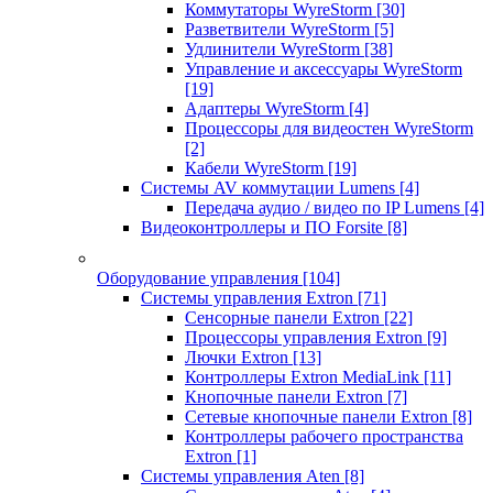
Коммутаторы WyreStorm
[30]
Разветвители WyreStorm
[5]
Удлинители WyreStorm
[38]
Управление и аксессуары WyreStorm
[19]
Адаптеры WyreStorm
[4]
Процессоры для видеостен WyreStorm
[2]
Кабели WyreStorm
[19]
Системы AV коммутации Lumens
[4]
Передача аудио / видео по IP Lumens
[4]
Видеоконтроллеры и ПО Forsite
[8]
Оборудование управления
[104]
Системы управления Extron
[71]
Сенсорные панели Extron
[22]
Процессоры управления Extron
[9]
Лючки Extron
[13]
Контроллеры Extron MediaLink
[11]
Кнопочные панели Extron
[7]
Сетевые кнопочные панели Extron
[8]
Контроллеры рабочего пространства
Extron
[1]
Системы управления Aten
[8]