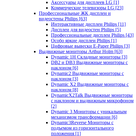
Аксессуары для дисплеев LG
[1]
Коммерческие телевизоры LG
[23]
Профессиональные ЖК дисплеи и
видеостены Philips
[63]
Интерактивные дисплеи Philips
[11]
Дисплеи для видеостен Philips
[5]
Профессиональные дисплеи Philips
[43]
Особо яркие дисплеи Philips
[1]
Цифровые вывески E-Paper Philips
[3]
Выдвижные мониторы Arthur Holm
[63]
Dynamic 1Н Складные мониторы
[3]
DB2 и DB3 Выдвижные мониторы с
наклоном
[6]
Dynamic2 Выдвижные мониторы с
наклоном
[3]
Dynamic X2 Выдвижные мониторы с
наклоном
[8]
DynamicX2Talk Выдвижные мониторы
с наклоном и выдвижным микрофоном
[2]
Dynamic 3 Мониторы с уникальным
механизмом трансформации
[6]
Dynamic3Reverse Мониторы с
подъемом из горизонтального
положения
[1]