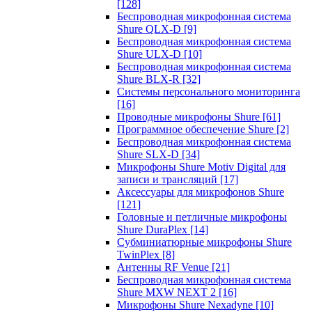
[128]
Беспроводная микрофонная система
Shure QLX-D
[9]
Беспроводная микрофонная система
Shure ULX-D
[10]
Беспроводная микрофонная система
Shure BLX-R
[32]
Системы персонального мониторинга
[16]
Проводные микрофоны Shure
[61]
Программное обеспечение Shure
[2]
Беспроводная микрофонная система
Shure SLX-D
[34]
Микрофоны Shure Motiv Digital для
записи и трансляций
[17]
Аксессуары для микрофонов Shure
[121]
Головные и петличные микрофоны
Shure DuraPlex
[14]
Субминиатюрные микрофоны Shure
TwinPlex
[8]
Антенны RF Venue
[21]
Беспроводная микрофонная система
Shure MXW NEXT 2
[16]
Микрофоны Shure Nexadyne
[10]