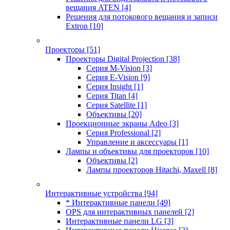
вещания ATEN
[4]
Решения для потокового вещания и записи
Extron
[10]
Проекторы
[51]
Проекторы Digital Projection
[38]
Серия M-Vision
[3]
Серия E-Vision
[9]
Серия Insight
[1]
Серия Titan
[4]
Серия Satellite
[1]
Объективы
[20]
Проекционные экраны Adeo
[3]
Серия Professional
[2]
Управление и аксессуары
[1]
Лампы и объективы для проекторов
[10]
Объективы
[2]
Лампы проекторов Hitachi, Maxell
[8]
Интерактивные устройства
[94]
* Интерактивные панели
[49]
OPS для интерактивных панелей
[2]
Интерактивные панели LG
[3]