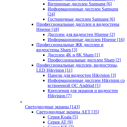
Витринные дисплеи Sumsung
[6]
Информационные дисплеи Samsung
[24]
Гостиничные дисплеи Samsung
[6]
Профессиональные дисплеи и видеостены
Hisense
[18]
Дисплеи для видеостен Hisense
[2]
Информационные дисплеи Hisense
[16]
Профессиональные ЖК дисплеи и
видеостены Sharp
[3]
Дисплеи 4K и 8K Sharp
[1]
Профессиональные дисплеи Sharp
[2]
Профессиональные дисплеи, видеостены,
LED Hikvision
[11]
Панели для видеостен Hikvision
[3]
Информационные дисплеи Hikvision со
встроенной ОС Andriod
[1]
Крепления для экранов и видеостен
Hikvision
[7]
Светодиодные экраны
[143]
Светодиодные экраны AET
[35]
Cерия Koala
[5]
Серия AT
[9]