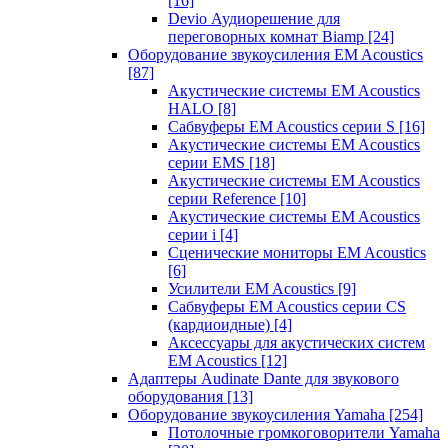
[16]
Devio Аудиорешение для
переговорных комнат Biamp
[24]
Оборудование звукоусиления EM Acoustics
[87]
Акустические системы EM Acoustics
HALO
[8]
Сабвуферы EM Acoustics серии S
[16]
Акустические системы EM Acoustics
серии EMS
[18]
Акустические системы EM Acoustics
серии Reference
[10]
Акустические системы EM Acoustics
серии i
[4]
Сценические мониторы EM Acoustics
[6]
Усилители EM Acoustics
[9]
Сабвуферы EM Acoustics серии CS
(кардиоидные)
[4]
Аксессуары для акустических систем
EM Acoustics
[12]
Адаптеры Audinate Dante для звукового
оборудования
[13]
Оборудование звукоусиления Yamaha
[254]
Потолочные громкоговорители Yamaha