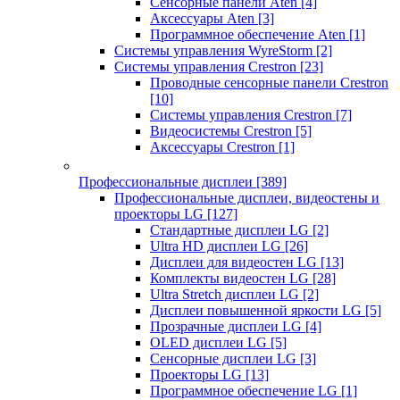
Сенсорные панели Aten
[4]
Аксессуары Aten
[3]
Программное обеспечение Aten
[1]
Системы управления WyreStorm
[2]
Системы управления Crestron
[23]
Проводные сенсорные панели Crestron
[10]
Системы управления Crestron
[7]
Видеосистемы Crestron
[5]
Аксессуары Crestron
[1]
Профессиональные дисплеи
[389]
Профессиональные дисплеи, видеостены и
проекторы LG
[127]
Стандартные дисплеи LG
[2]
Ultra HD дисплеи LG
[26]
Дисплеи для видеостен LG
[13]
Комплекты видеостен LG
[28]
Ultra Stretch дисплеи LG
[2]
Дисплеи повышенной яркости LG
[5]
Прозрачные дисплеи LG
[4]
OLED дисплеи LG
[5]
Сенсорные дисплеи LG
[3]
Проекторы LG
[13]
Программное обеспечение LG
[1]