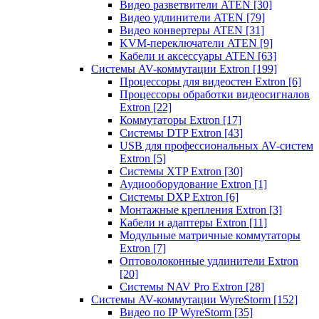
Видео разветвители ATEN
[30]
Видео удлинители ATEN
[79]
Видео конвертеры ATEN
[31]
KVM-переключатели ATEN
[9]
Кабели и аксессуары ATEN
[63]
Системы AV-коммутации Extron
[199]
Процессоры для видеостен Extron
[6]
Процессоры обработки видеосигналов
Extron
[22]
Коммутаторы Extron
[17]
Системы DTP Extron
[43]
USB для профессиональных AV-систем
Extron
[5]
Системы XTP Extron
[30]
Аудиооборудование Extron
[1]
Системы DXP Extron
[6]
Монтажные крепления Extron
[3]
Кабели и адаптеры Extron
[11]
Модульные матричные коммутаторы
Extron
[7]
Оптоволоконные удлинители Extron
[20]
Системы NAV Pro Extron
[28]
Системы AV-коммутации WyreStorm
[152]
Видео по IP WyreStorm
[35]