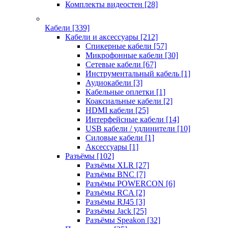
Комплекты видеостен
[28]
Кабели
[339]
Кабели и аксессуары
[212]
Спикерные кабели
[57]
Микрофонные кабели
[30]
Сетевые кабели
[67]
Инструментальный кабель
[1]
Аудиокабели
[3]
Кабельные оплетки
[1]
Коаксиальные кабели
[2]
HDMI кабели
[25]
Интерфейсные кабели
[14]
USB кабели / удлинители
[10]
Силовые кабели
[1]
Аксессуары
[1]
Разъёмы
[102]
Разъёмы XLR
[27]
Разъёмы BNC
[7]
Разъёмы POWERCON
[6]
Разъёмы RCA
[2]
Разъёмы RJ45
[3]
Разъёмы Jack
[25]
Разъёмы Speakon
[32]