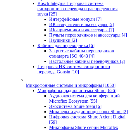
Bosch Integrus Цифровая система
синхронного перевода и распределения
звука
[25]
Интерфейсные модули
[7]
ИК-излучатели и аксессуары
[5]
ИК-приемники и аксессуары
[7]
Пульты переводчиков и аксессуары
[4]
Наушники
[2]
Кабины для переводчика
[6]
Закрытые кабины переводчиков
стандарта ISO 4043
[4]
Настольные кабины переводчиков
[2]
Цифровая ИК система синхронного
перевода Gonsin
[10]
Микрофонные системы и микрофоны
[1050]
Микрофоны, радиосистемы Shure
[626]
Аудиоэкосистема для конференций
Microflex Ecosystem
[55]
Экосистема Shure Stem
[6]
Микшеры и аудиопроцессоры Shure
[2]
Цифровая система Shure Axient Digital
[59]
Микрофоны Shure серии Microflex