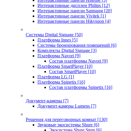
Интерактивные панели Hisense
[3]
Интерактивные дисплеи Philips
[12]
Интерактивные панели Samsung
[20]
Интерактивные панели Vivitek
[1]
Интерактивные панели Hikvision
[4]
Системы Digital Signage
[50]
Платформа Innes
[5]
Системы бронирования помещений
[6]
Комплекты Digital Signage
[3]
Платформа Navori
[9]
Состав платформы Navori
[9]
Платформа SmartPlayer
[10]
Состав SmartPlayer
[10]
Платформа LG
[1]
Платформа Spinetix
[16]
Состав платформы Spinetix
[16]
Документ-камеры
[7]
Документ-камеры Lumens
[7]
Решения для переговорных комнат
[130]
Звуковые экосистемы Shure
[6]
Экосистема Shure Stem
[6]