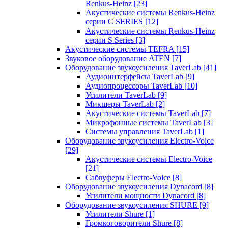
Renkus-Heinz
[23]
Акустические системы Renkus-Heinz
серии C SERIES
[12]
Акустические системы Renkus-Heinz
серии S Series
[3]
Акустические системы TEFRA
[15]
Звуковое оборудование ATEN
[7]
Оборудование звукоусиления TaverLab
[41]
Аудиоинтерфейсы TaverLab
[9]
Аудиопроцессоры TaverLab
[10]
Усилители TaverLab
[9]
Микшеры TaverLab
[2]
Акустические системы TaverLab
[7]
Микрофонные системы TaverLab
[3]
Системы управления TaverLab
[1]
Оборудование звукоусиления Electro-Voice
[29]
Акустические системы Electro-Voice
[21]
Сабвуферы Electro-Voice
[8]
Оборудование звукоусиления Dynacord
[8]
Усилители мощности Dynacord
[8]
Оборудование звукоусиления SHURE
[9]
Усилители Shure
[1]
Громкоговорители Shure
[8]