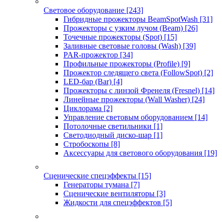
Световое оборудование
[243]
Гибридные прожекторы BeamSpotWash
[31]
Прожекторы с узким лучом (Beam)
[26]
Точечные прожекторы (Spot)
[15]
Заливные световые головы (Wash)
[39]
PAR-прожектор
[34]
Профильные прожекторы (Profile)
[9]
Прожектор следящего света (FollowSpot)
[2]
LED-бар (Bar)
[4]
Прожекторы с линзой Френеля (Fresnel)
[14]
Линейные прожекторы (Wall Washer)
[24]
Циклорама
[2]
Управление световым оборудованием
[14]
Потолочные светильники
[1]
Светодиодный диско-шар
[1]
Стробоскопы
[8]
Аксессуары для светового оборудования
[19]
Сценические спецэффекты
[15]
Генераторы тумана
[7]
Сценические вентиляторы
[3]
Жидкости для спецэффектов
[5]