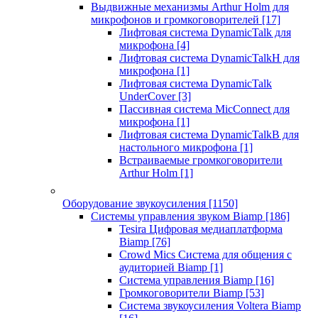
Выдвижные механизмы Arthur Holm для
микрофонов и громкоговорителей
[17]
Лифтовая система DynamicTalk для
микрофона
[4]
Лифтовая система DynamicTalkH для
микрофона
[1]
Лифтовая система DynamicTalk
UnderCover
[3]
Пассивная система MicConnect для
микрофона
[1]
Лифтовая система DynamicTalkB для
настольного микрофона
[1]
Встраиваемые громкоговорители
Arthur Holm
[1]
Оборудование звукоусиления
[1150]
Системы управления звуком Biamp
[186]
Tesira Цифровая медиаплатформа
Biamp
[76]
Crowd Mics Система для общения с
аудиторией Biamp
[1]
Система управления Biamp
[16]
Громкоговорители Biamp
[53]
Система звукоусиления Voltera Biamp