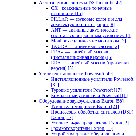
Акустические системы DS Proaudio
[42]
CX - коаксиальные точечные
источники
[15]
PILLAR — звуковые колонны для
архитектурной интеграции
[8]
ANT — активные акустические
системы со встроенным усилением
[4]
Monitor - сценические мониторы
[3]
TAURA — линейный массив
[2]
ERA-i — линейный массив
(инсталляционная версия)
[5]
ERA — линейный массив (прокатная
версия)
[5]
Усилители мощности Powersoft
[49]
Инсталляционные усилители Powersoft
[31]
Туровые усилители Powersoft
[17]
Компактные усилители Powersoft
[1]
Оборудование звукоусиления Extron
[58]
Усилители мощности Extron
[21]
Процессоры обработки сигналов (DSP)
Extron
[17]
Усилители-распределители Extron
[2]
Громкоговорители Extron
[15]
Устройства для деэмбедирования и