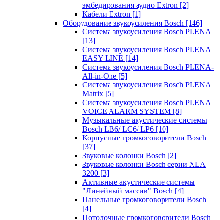
эмбедирования аудио Extron
[2]
Кабели Extron
[1]
Оборудование звукоусиления Bosch
[146]
Система звукоусиления Bosch PLENA
[13]
Система звукоусиления Bosch PLENA
EASY LINE
[14]
Система звукоусиления Bosch PLENA-
All-in-One
[5]
Система звукоусиления Bosch PLENA
Matrix
[5]
Система звукоусиления Bosch PLENA
VOICE ALARM SYSTEM
[8]
Музыкальные акустические системы
Bosch LB6/ LC6/ LP6
[10]
Корпусные громкоговорители Bosch
[37]
Звуковые колонки Bosch
[2]
Звуковые колонки Bosch серии XLA
3200
[3]
Активные акустические системы
"Линейный массив" Bosch
[4]
Панельные громкоговорители Bosch
[4]
Потолочные громкоговорители Bosch