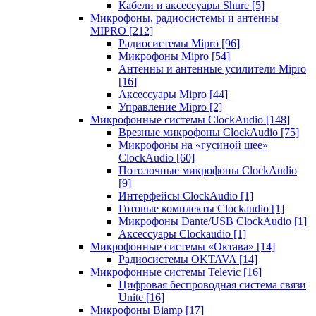
Кабели и аксессуары Shure
[5]
Микрофоны, радиосистемы и антенны
MIPRO
[212]
Радиосистемы Mipro
[96]
Микрофоны Mipro
[54]
Антенны и антенные усилители Mipro
[16]
Аксессуары Mipro
[44]
Управление Mipro
[2]
Микрофонные системы ClockAudio
[148]
Врезные микрофоны ClockAudio
[75]
Микрофоны на «гусиной шее»
ClockAudio
[60]
Потолочные микрофоны ClockAudio
[9]
Интерфейсы ClockAudio
[1]
Готовые комплекты Clockaudio
[1]
Микрофоны Dante/USB ClockAudio
[1]
Аксессуары Clockaudio
[1]
Микрофонные системы «Октава»
[14]
Радиосистемы OKTAVA
[14]
Микрофонные системы Televic
[16]
Цифровая беспроводная система связи
Unite
[16]
Микрофоны Biamp
[17]