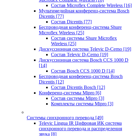
Состав Microflex Complete Wireless
[16]
Мультимедийная конференц-система Bosch
Dicentis
[77]
Состав Dicentis
[77]
Беспроводная конференц-система Shure
Microflex Wireless
[25]
Состав системы Shure Microflex
Wireless
[25]
Дискуссионная система Televic D-Cerno
[19]
Состав Televic D-Cerno
[19]
Дискуссионная система Bosch CCS 1000 D
[14]
Состав Bosch CCS 1000 D
[14]
Беспроводная конференц-система Bosch
Dicentis
[12]
Состав Dicentis Bosch
[12]
Конференц-системы Mipro
[6]
Состав системы Mipro
[3]
Комплекты системы Mipro
[3]
Системы синхронного перевода
[49]
Televic Lingua IR Цифровая ИК система
синхронного перевода и распределения
звука
[8]