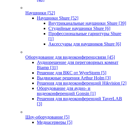
Наушники
[52]
Наушники Shure
[52]
Внутриканальные наушники Shure
[39]
Студийные наушники Shure
[6]
Профессиональные гарнитуры Shure
[1]
Аксессуары для наушников Shure
[6]
Оборудование для видеоконференцсвязи
[45]
Аудиорешение для переговорных комнат
Biamp
[31]
Решение для ВКС от WyreStorm
[5]
Выдвижные решения Arthur Holm
[3]
Решения для видеоконференций Hikvision
[2]
Оборудование для аудио- и
видеоконференций Gonsin
[1]
Решения для видеоконференций TaverLAB
[3]
Шоу-оборудование
[5]
Медиасерверы
[5]