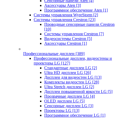
Сенсорные панели Aten
[4]
Аксессуары Aten
[3]
Программное обеспечение Aten
[1]
Системы управления WyreStorm
[2]
Системы управления Crestron
[23]
Проводные сенсорные панели Crestron
[10]
Системы управления Crestron
[7]
Видеосистемы Crestron
[5]
Аксессуары Crestron
[1]
Профессиональные дисплеи
[389]
Профессиональные дисплеи, видеостены и
проекторы LG
[127]
Стандартные дисплеи LG
[2]
Ultra HD дисплеи LG
[26]
Дисплеи для видеостен LG
[13]
Комплекты видеостен LG
[28]
Ultra Stretch дисплеи LG
[2]
Дисплеи повышенной яркости LG
[5]
Прозрачные дисплеи LG
[4]
OLED дисплеи LG
[5]
Сенсорные дисплеи LG
[3]
Проекторы LG
[13]
Программное обеспечение LG
[1]