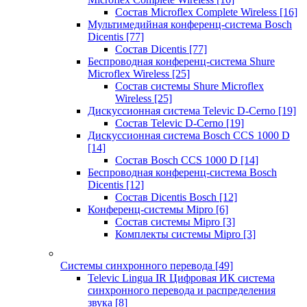
Состав Microflex Complete Wireless
[16]
Мультимедийная конференц-система Bosch
Dicentis
[77]
Состав Dicentis
[77]
Беспроводная конференц-система Shure
Microflex Wireless
[25]
Состав системы Shure Microflex
Wireless
[25]
Дискуссионная система Televic D-Cerno
[19]
Состав Televic D-Cerno
[19]
Дискуссионная система Bosch CCS 1000 D
[14]
Состав Bosch CCS 1000 D
[14]
Беспроводная конференц-система Bosch
Dicentis
[12]
Состав Dicentis Bosch
[12]
Конференц-системы Mipro
[6]
Состав системы Mipro
[3]
Комплекты системы Mipro
[3]
Системы синхронного перевода
[49]
Televic Lingua IR Цифровая ИК система
синхронного перевода и распределения
звука
[8]