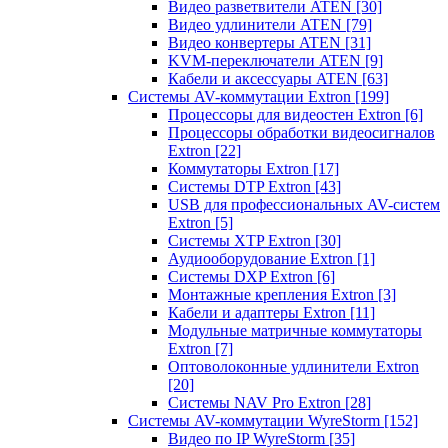
Видео разветвители ATEN
[30]
Видео удлинители ATEN
[79]
Видео конвертеры ATEN
[31]
KVM-переключатели ATEN
[9]
Кабели и аксессуары ATEN
[63]
Системы AV-коммутации Extron
[199]
Процессоры для видеостен Extron
[6]
Процессоры обработки видеосигналов
Extron
[22]
Коммутаторы Extron
[17]
Системы DTP Extron
[43]
USB для профессиональных AV-систем
Extron
[5]
Системы XTP Extron
[30]
Аудиооборудование Extron
[1]
Системы DXP Extron
[6]
Монтажные крепления Extron
[3]
Кабели и адаптеры Extron
[11]
Модульные матричные коммутаторы
Extron
[7]
Оптоволоконные удлинители Extron
[20]
Системы NAV Pro Extron
[28]
Системы AV-коммутации WyreStorm
[152]
Видео по IP WyreStorm
[35]