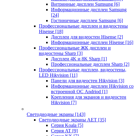
Витринные дисплеи Sumsung
[6]
Информационные дисплеи Samsung
[24]
Гостиничные дисплеи Samsung
[6]
Профессиональные дисплеи и видеостены
Hisense
[18]
Дисплеи для видеостен Hisense
[2]
Информационные дисплеи Hisense
[16]
Профессиональные ЖК дисплеи и
видеостены Sharp
[3]
Дисплеи 4K и 8K Sharp
[1]
Профессиональные дисплеи Sharp
[2]
Профессиональные дисплеи, видеостены,
LED Hikvision
[11]
Панели для видеостен Hikvision
[3]
Информационные дисплеи Hikvision со
встроенной ОС Andriod
[1]
Крепления для экранов и видеостен
Hikvision
[7]
Светодиодные экраны
[143]
Светодиодные экраны AET
[35]
Cерия Koala
[5]
Серия AT
[9]