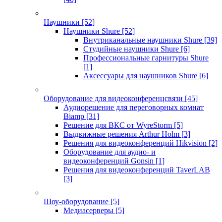
Наушники
[52]
Наушники Shure
[52]
Внутриканальные наушники Shure
[39]
Студийные наушники Shure
[6]
Профессиональные гарнитуры Shure
[1]
Аксессуары для наушников Shure
[6]
Оборудование для видеоконференцсвязи
[45]
Аудиорешение для переговорных комнат
Biamp
[31]
Решение для ВКС от WyreStorm
[5]
Выдвижные решения Arthur Holm
[3]
Решения для видеоконференций Hikvision
[2]
Оборудование для аудио- и
видеоконференций Gonsin
[1]
Решения для видеоконференций TaverLAB
[3]
Шоу-оборудование
[5]
Медиасерверы
[5]