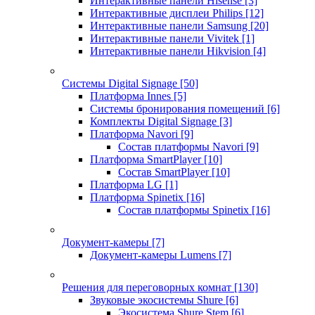
Интерактивные панели Hisense
[3]
Интерактивные дисплеи Philips
[12]
Интерактивные панели Samsung
[20]
Интерактивные панели Vivitek
[1]
Интерактивные панели Hikvision
[4]
Системы Digital Signage
[50]
Платформа Innes
[5]
Системы бронирования помещений
[6]
Комплекты Digital Signage
[3]
Платформа Navori
[9]
Состав платформы Navori
[9]
Платформа SmartPlayer
[10]
Состав SmartPlayer
[10]
Платформа LG
[1]
Платформа Spinetix
[16]
Состав платформы Spinetix
[16]
Документ-камеры
[7]
Документ-камеры Lumens
[7]
Решения для переговорных комнат
[130]
Звуковые экосистемы Shure
[6]
Экосистема Shure Stem
[6]