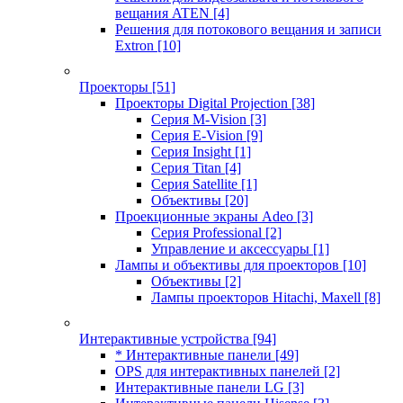
вещания ATEN
[4]
Решения для потокового вещания и записи
Extron
[10]
Проекторы
[51]
Проекторы Digital Projection
[38]
Серия M-Vision
[3]
Серия E-Vision
[9]
Серия Insight
[1]
Серия Titan
[4]
Серия Satellite
[1]
Объективы
[20]
Проекционные экраны Adeo
[3]
Серия Professional
[2]
Управление и аксессуары
[1]
Лампы и объективы для проекторов
[10]
Объективы
[2]
Лампы проекторов Hitachi, Maxell
[8]
Интерактивные устройства
[94]
* Интерактивные панели
[49]
OPS для интерактивных панелей
[2]
Интерактивные панели LG
[3]