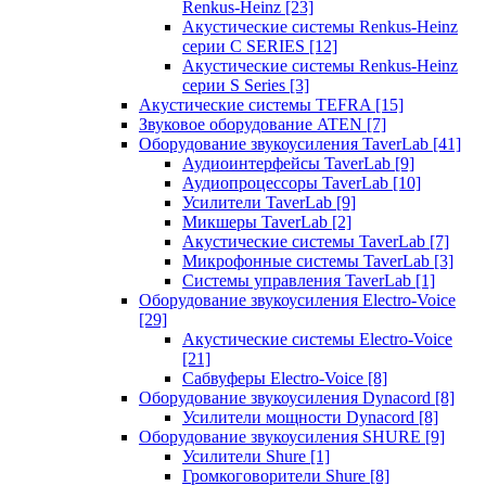
Renkus-Heinz
[23]
Акустические системы Renkus-Heinz
серии C SERIES
[12]
Акустические системы Renkus-Heinz
серии S Series
[3]
Акустические системы TEFRA
[15]
Звуковое оборудование ATEN
[7]
Оборудование звукоусиления TaverLab
[41]
Аудиоинтерфейсы TaverLab
[9]
Аудиопроцессоры TaverLab
[10]
Усилители TaverLab
[9]
Микшеры TaverLab
[2]
Акустические системы TaverLab
[7]
Микрофонные системы TaverLab
[3]
Системы управления TaverLab
[1]
Оборудование звукоусиления Electro-Voice
[29]
Акустические системы Electro-Voice
[21]
Сабвуферы Electro-Voice
[8]
Оборудование звукоусиления Dynacord
[8]
Усилители мощности Dynacord
[8]
Оборудование звукоусиления SHURE
[9]
Усилители Shure
[1]
Громкоговорители Shure
[8]