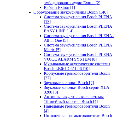
эмбедирования аудио Extron
[2]
Кабели Extron
[1]
Оборудование звукоусиления Bosch
[146]
Система звукоусиления Bosch PLENA
[13]
Система звукоусиления Bosch PLENA
EASY LINE
[14]
Система звукоусиления Bosch PLENA-
All-in-One
[5]
Система звукоусиления Bosch PLENA
Matrix
[5]
Система звукоусиления Bosch PLENA
VOICE ALARM SYSTEM
[8]
Музыкальные акустические системы
Bosch LB6/ LC6/ LP6
[10]
Корпусные громкоговорители Bosch
[37]
Звуковые колонки Bosch
[2]
Звуковые колонки Bosch серии XLA
3200
[3]
Активные акустические системы
"Линейный массив" Bosch
[4]
Панельные громкоговорители Bosch
[4]
Потолочные громкоговорители Bosch