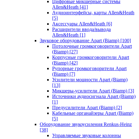
Цифровые микшерные системы
Allen&Heath
[41]
Аудиоинтерфейсы, карты Allen&Heath
[5]
Аксессуары Allen&Heath
[6]
Расширители ввода/вывода
Allen&Heath
[1]
Звуковое оборудование Apart (Biamp)
[100]
Потолочные громкоговорители Apart
(Biamp)
[27]
Корпусные громкоговорители Apart
(Biamp)
[42]
Рупорные громкоговорители Apart
(Biamp)
[7]
Усилители мощности Apart (Biamp)
[13]
Микшеры-усилители Apart (Biamp)
[3]
Источники аудиосигнала Apart (Biamp)
[1]
Предусилители Apart (Biamp)
[2]
Кабельные органайзеры Apart (Biamp)
[5]
Оборудование звукоусиления Renkus-Heinz
[38]
Управляемые звуковые колонны