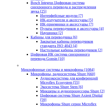
Bosch Integrus Цифровая система
синхронного перевода и распределения
звука
[25]
Интерфейсные модули
[7]
ИК-излучатели и аксессуары
[5]
ИК-приемники и аксессуары
[7]
Пульты переводчиков и аксессуары
[4]
Наушники
[2]
Кабины для переводчика
[6]
Закрытые кабины переводчиков
стандарта ISO 4043
[4]
Настольные кабины переводчиков
[2]
Цифровая ИК система синхронного
перевода Gonsin
[10]
Микрофонные системы и микрофоны
[1084]
Микрофоны, радиосистемы Shure
[660]
Аудиоэкосистема для конференций
Microflex Ecosystem
[55]
Экосистема Shure Stem
[6]
Микшеры и аудиопроцессоры Shure
[2]
Цифровая система Shure Axient Digital
[59]
Микрофоны Shure серии Microflex