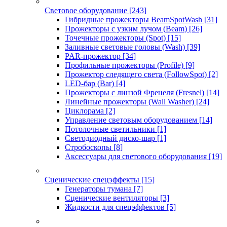
Световое оборудование
[243]
Гибридные прожекторы BeamSpotWash
[31]
Прожекторы с узким лучом (Beam)
[26]
Точечные прожекторы (Spot)
[15]
Заливные световые головы (Wash)
[39]
PAR-прожектор
[34]
Профильные прожекторы (Profile)
[9]
Прожектор следящего света (FollowSpot)
[2]
LED-бар (Bar)
[4]
Прожекторы с линзой Френеля (Fresnel)
[14]
Линейные прожекторы (Wall Washer)
[24]
Циклорама
[2]
Управление световым оборудованием
[14]
Потолочные светильники
[1]
Светодиодный диско-шар
[1]
Стробоскопы
[8]
Аксессуары для светового оборудования
[19]
Сценические спецэффекты
[15]
Генераторы тумана
[7]
Сценические вентиляторы
[3]
Жидкости для спецэффектов
[5]