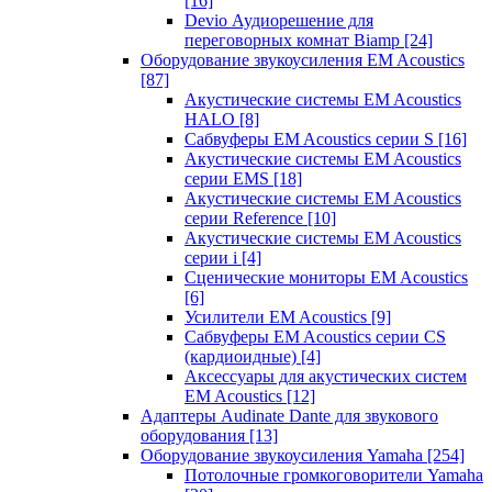
[16]
Devio Аудиорешение для
переговорных комнат Biamp
[24]
Оборудование звукоусиления EM Acoustics
[87]
Акустические системы EM Acoustics
HALO
[8]
Сабвуферы EM Acoustics серии S
[16]
Акустические системы EM Acoustics
серии EMS
[18]
Акустические системы EM Acoustics
серии Reference
[10]
Акустические системы EM Acoustics
серии i
[4]
Сценические мониторы EM Acoustics
[6]
Усилители EM Acoustics
[9]
Сабвуферы EM Acoustics серии CS
(кардиоидные)
[4]
Аксессуары для акустических систем
EM Acoustics
[12]
Адаптеры Audinate Dante для звукового
оборудования
[13]
Оборудование звукоусиления Yamaha
[254]
Потолочные громкоговорители Yamaha