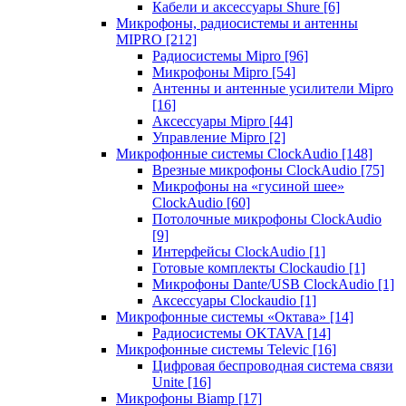
Кабели и аксессуары Shure
[6]
Микрофоны, радиосистемы и антенны
MIPRO
[212]
Радиосистемы Mipro
[96]
Микрофоны Mipro
[54]
Антенны и антенные усилители Mipro
[16]
Аксессуары Mipro
[44]
Управление Mipro
[2]
Микрофонные системы ClockAudio
[148]
Врезные микрофоны ClockAudio
[75]
Микрофоны на «гусиной шее»
ClockAudio
[60]
Потолочные микрофоны ClockAudio
[9]
Интерфейсы ClockAudio
[1]
Готовые комплекты Clockaudio
[1]
Микрофоны Dante/USB ClockAudio
[1]
Аксессуары Clockaudio
[1]
Микрофонные системы «Октава»
[14]
Радиосистемы OKTAVA
[14]
Микрофонные системы Televic
[16]
Цифровая беспроводная система связи
Unite
[16]
Микрофоны Biamp
[17]