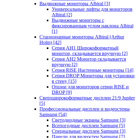
Выдвижные мониторы Albiral
[3]
Универсальные лифты для мониторов
Albiral
[2]
Выдвижные мониторы с
фиксированным углом наклона Albiral
[1]
Стационарные мониторы Albiral (Arthur
Holm)
[42]
Серия AH1 Широкоформатный
монитор, складывается вручную
[2]
Серия AH2 Монитор складывается
вручную
[2]
Серия RISE Настенные мониторы
[14]
Серия DROP Мониторы для установки
в стену
[15]
Опции для мониторов серии RISE и
DROP
[9]
Сверхширокоформатные дисплеи 21:9 Jupiter
[5]
Профессиональные дисплеи и видеостены
Samsung
[54]
Светодиодные экраны Samsung
[3]
Всепогодные дисплеи Samsung
[5]
Специальные дисплеи Samsung
[3]
Панели для видеостен Samsung
[7]