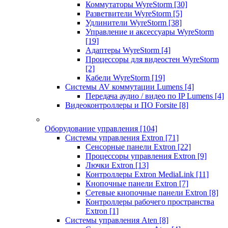
Коммутаторы WyreStorm
[30]
Разветвители WyreStorm
[5]
Удлинители WyreStorm
[38]
Управление и аксессуары WyreStorm
[19]
Адаптеры WyreStorm
[4]
Процессоры для видеостен WyreStorm
[2]
Кабели WyreStorm
[19]
Системы AV коммутации Lumens
[4]
Передача аудио / видео по IP Lumens
[4]
Видеоконтроллеры и ПО Forsite
[8]
Оборудование управления
[104]
Системы управления Extron
[71]
Сенсорные панели Extron
[22]
Процессоры управления Extron
[9]
Лючки Extron
[13]
Контроллеры Extron MediaLink
[11]
Кнопочные панели Extron
[7]
Сетевые кнопочные панели Extron
[8]
Контроллеры рабочего пространства
Extron
[1]
Системы управления Aten
[8]