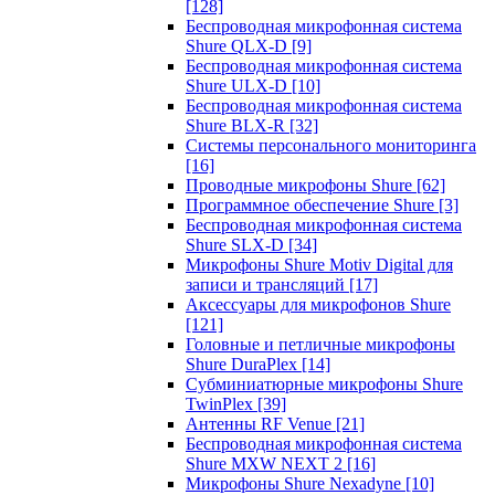
[128]
Беспроводная микрофонная система
Shure QLX-D
[9]
Беспроводная микрофонная система
Shure ULX-D
[10]
Беспроводная микрофонная система
Shure BLX-R
[32]
Системы персонального мониторинга
[16]
Проводные микрофоны Shure
[62]
Программное обеспечение Shure
[3]
Беспроводная микрофонная система
Shure SLX-D
[34]
Микрофоны Shure Motiv Digital для
записи и трансляций
[17]
Аксессуары для микрофонов Shure
[121]
Головные и петличные микрофоны
Shure DuraPlex
[14]
Субминиатюрные микрофоны Shure
TwinPlex
[39]
Антенны RF Venue
[21]
Беспроводная микрофонная система
Shure MXW NEXT 2
[16]
Микрофоны Shure Nexadyne
[10]