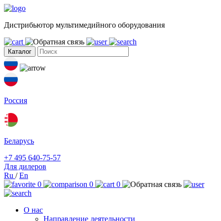
Дистрибьютор мультимедийного оборудования
Каталог
Россия
Беларусь
+7 495 640-75-57
Для дилеров
Ru
/
En
0
0
0
О нас
Направление деятельности