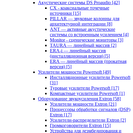
Акустические системы DS Proaudio
[42]
CX - коаксиальные точечные
источники
[15]
PILLAR — звуковые колонны для
архитектурной интеграции
[8]
ANT — активные акустические
системы со встроенным усилением
[4]
Monitor - сценические мониторы
[3]
TAURA — линейный массив
[2]
ERA-i — линейный массив
(инсталляционная версия)
[5]
ERA — линейный массив (прокатная
версия)
[5]
Усилители мощности Powersoft
[49]
Инсталляционные усилители Powersoft
[31]
Туровые усилители Powersoft
[17]
Компактные усилители Powersoft
[1]
Оборудование звукоусиления Extron
[58]
Усилители мощности Extron
[21]
Процессоры обработки сигналов (DSP)
Extron
[17]
Усилители-распределители Extron
[2]
Громкоговорители Extron
[15]
Устройства для деэмбедирования и