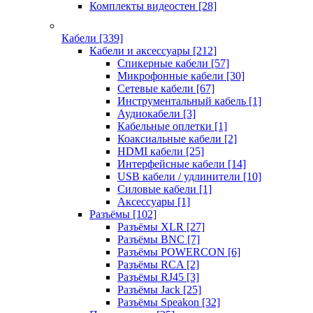
Комплекты видеостен
[28]
Кабели
[339]
Кабели и аксессуары
[212]
Спикерные кабели
[57]
Микрофонные кабели
[30]
Сетевые кабели
[67]
Инструментальный кабель
[1]
Аудиокабели
[3]
Кабельные оплетки
[1]
Коаксиальные кабели
[2]
HDMI кабели
[25]
Интерфейсные кабели
[14]
USB кабели / удлинители
[10]
Силовые кабели
[1]
Аксессуары
[1]
Разъёмы
[102]
Разъёмы XLR
[27]
Разъёмы BNC
[7]
Разъёмы POWERCON
[6]
Разъёмы RCA
[2]
Разъёмы RJ45
[3]
Разъёмы Jack
[25]
Разъёмы Speakon
[32]