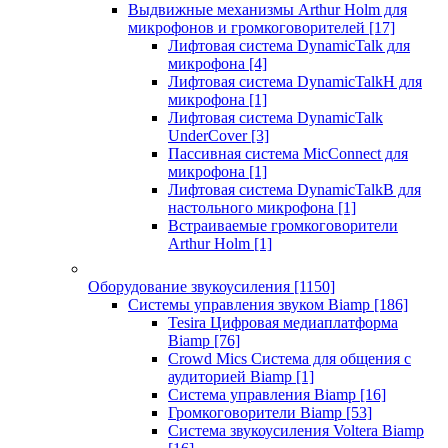
Выдвижные механизмы Arthur Holm для
микрофонов и громкоговорителей
[17]
Лифтовая система DynamicTalk для
микрофона
[4]
Лифтовая система DynamicTalkH для
микрофона
[1]
Лифтовая система DynamicTalk
UnderCover
[3]
Пассивная система MicConnect для
микрофона
[1]
Лифтовая система DynamicTalkB для
настольного микрофона
[1]
Встраиваемые громкоговорители
Arthur Holm
[1]
Оборудование звукоусиления
[1150]
Системы управления звуком Biamp
[186]
Tesira Цифровая медиаплатформа
Biamp
[76]
Crowd Mics Система для общения с
аудиторией Biamp
[1]
Система управления Biamp
[16]
Громкоговорители Biamp
[53]
Система звукоусиления Voltera Biamp