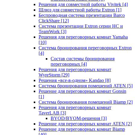
Решения для совместной работы Vivitek
[4]
Шлюз для совместной работы Extron
[1]
Беспроводная система презентации Barco
ClickShare
[12]
Система презентации Extron серии HC и
TeamWork
[3]
Решения для переговорных комнат Yamaha
[10]
Система бронирования переговорных Extron
[4]
Состав системы бронирования
переговорных
[4]
Решения для переговорных комнат
WyreStorm
[29]
Решения «все-в-одном» Kandao
[8]
Система бронирования помещений ATEN
[5]
Решение для переговорных комнат Gonsin
[1]
Система бронирования помещений Biamp
[2]
Решения для переговорных комнат
TaverLAB
[3]
BYOD/BYOM-решения
[3]
Решение для переговорных комнат ATEN
[2]
Решение для переговорных комнат Biamp
[40]