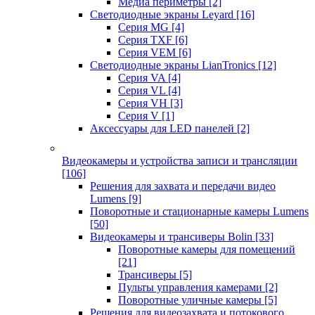
Медиа периметры
[2]
Светодиодные экраны Leyard
[16]
Серия MG
[4]
Серия TXF
[6]
Серия VEM
[6]
Светодиодные экраны LianTronics
[12]
Серия VA
[4]
Серия VL
[4]
Серия VH
[3]
Серия V
[1]
Аксессуары для LED панелей
[2]
Видеокамеры и устройства записи и трансляции
[106]
Решения для захвата и передачи видео
Lumens
[9]
Поворотные и стационарные камеры Lumens
[50]
Видеокамеры и трансиверы Bolin
[33]
Поворотные камеры для помещений
[21]
Трансиверы
[5]
Пульты управления камерами
[2]
Поворотные уличные камеры
[5]
Решения для видеозахвата и потокового