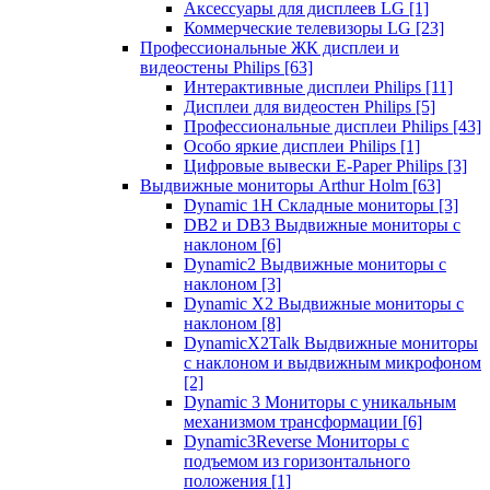
Аксессуары для дисплеев LG
[1]
Коммерческие телевизоры LG
[23]
Профессиональные ЖК дисплеи и
видеостены Philips
[63]
Интерактивные дисплеи Philips
[11]
Дисплеи для видеостен Philips
[5]
Профессиональные дисплеи Philips
[43]
Особо яркие дисплеи Philips
[1]
Цифровые вывески E-Paper Philips
[3]
Выдвижные мониторы Arthur Holm
[63]
Dynamic 1Н Складные мониторы
[3]
DB2 и DB3 Выдвижные мониторы с
наклоном
[6]
Dynamic2 Выдвижные мониторы с
наклоном
[3]
Dynamic X2 Выдвижные мониторы с
наклоном
[8]
DynamicX2Talk Выдвижные мониторы
с наклоном и выдвижным микрофоном
[2]
Dynamic 3 Мониторы с уникальным
механизмом трансформации
[6]
Dynamic3Reverse Мониторы с
подъемом из горизонтального
положения
[1]