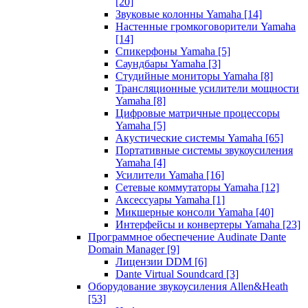
[20]
Звуковые колонны Yamaha
[14]
Настенные громкоговорители Yamaha
[14]
Спикерфоны Yamaha
[5]
Саундбары Yamaha
[3]
Студийные мониторы Yamaha
[8]
Трансляционные усилители мощности
Yamaha
[8]
Цифровые матричные процессоры
Yamaha
[5]
Акустические системы Yamaha
[65]
Портативные системы звукоусиления
Yamaha
[4]
Усилители Yamaha
[16]
Сетевые коммутаторы Yamaha
[12]
Аксессуары Yamaha
[1]
Микшерные консоли Yamaha
[40]
Интерфейсы и конвертеры Yamaha
[23]
Программное обеспечение Audinate Dante
Domain Manager
[9]
Лицензии DDM
[6]
Dante Virtual Soundcard
[3]
Оборудование звукоусиления Allen&Heath
[53]