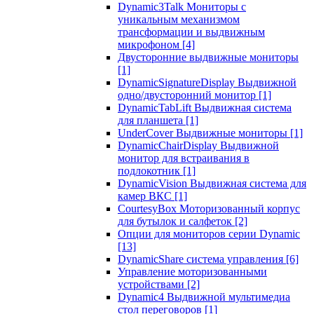
Dynamic3Talk Мониторы с
уникальным механизмом
трансформации и выдвижным
микрофоном
[4]
Двусторонние выдвижные мониторы
[1]
DynamicSignatureDisplay Выдвижной
одно/двусторонний монитор
[1]
DynamicTabLift Выдвижная система
для планшета
[1]
UnderCover Выдвижные мониторы
[1]
DynamicChairDisplay Выдвижной
монитор для встраивания в
подлокотник
[1]
DynamicVision Выдвижная система для
камер ВКС
[1]
CourtesyBox Моторизованный корпус
для бутылок и салфеток
[2]
Опции для мониторов серии Dynamic
[13]
DynamicShare система управления
[6]
Управление моторизованными
устройствами
[2]
Dynamic4 Выдвижной мультимедиа
стол переговоров
[1]