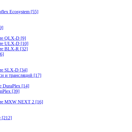
flex Ecosystem
[55]
9]
ure QLX-D
[9]
ure ULX-D
[10]
ure BLX-R
[32]
6]
ure SLX-D
[34]
иси и трансляций
[17]
e DuraPlex
[14]
nPlex
[39]
hure MXW NEXT 2
[16]
O
[212]