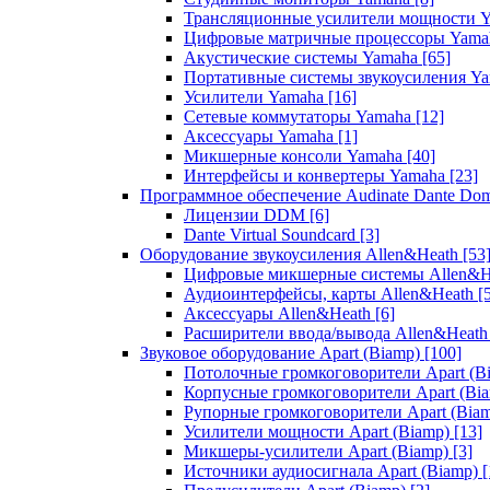
Трансляционные усилители мощности 
Цифровые матричные процессоры Yam
Акустические системы Yamaha
[65]
Портативные системы звукоусиления Y
Усилители Yamaha
[16]
Сетевые коммутаторы Yamaha
[12]
Аксессуары Yamaha
[1]
Микшерные консоли Yamaha
[40]
Интерфейсы и конвертеры Yamaha
[23]
Программное обеспечение Audinate Dante Do
Лицензии DDM
[6]
Dante Virtual Soundcard
[3]
Оборудование звукоусиления Allen&Heath
[53
Цифровые микшерные системы Allen&
Аудиоинтерфейсы, карты Allen&Heath
[
Аксессуары Allen&Heath
[6]
Расширители ввода/вывода Allen&Heat
Звуковое оборудование Apart (Biamp)
[100]
Потолочные громкоговорители Apart (B
Корпусные громкоговорители Apart (Bi
Рупорные громкоговорители Apart (Bia
Усилители мощности Apart (Biamp)
[13]
Микшеры-усилители Apart (Biamp)
[3]
Источники аудиосигнала Apart (Biamp)
[