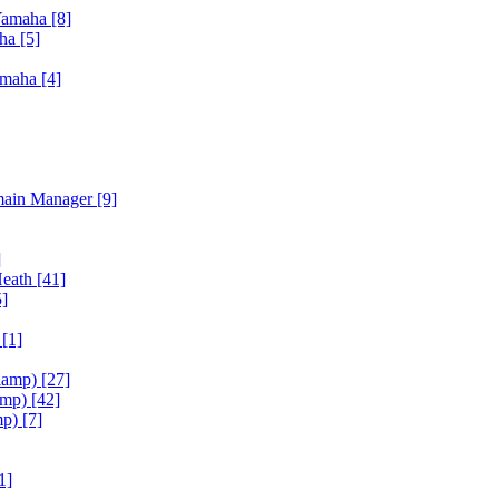
Yamaha
[8]
aha
[5]
amaha
[4]
main Manager
[9]
]
Heath
[41]
5]
h
[1]
iamp)
[27]
amp)
[42]
mp)
[7]
1]