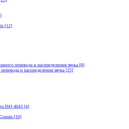
]
tis
[12]
онного перевода и распределения звука
[8]
 перевода и распределения звука
[25]
та ISO 4043
[4]
 Gonsin
[10]