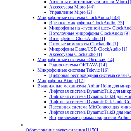
Антенны и антенные усилители Mipro
[
Аксессуары Mipro
[44]
Управление Mipro
[2]
Микрофонные системы ClockAudio
[148]
Врезные микрофоны ClockAudio
[75]
Микрофоны на «гусиной шее» ClockAu
Потолочные микрофоны ClockAudio
[9]
Интерфейсы ClockAudio
[1]
Готовые комплекты Clockaudio
[1]
Микрофоны Dante/USB ClockAudio
[1]
Аксессуары Clockaudio
[1]
Микрофонные системы «Октава»
[14]
Радиосистемы OKTAVA
[14]
Микрофонные системы Televic
[16]
Цифровая беспроводная система связи U
Микрофоны Biamp
[17]
Выдвижные механизмы Arthur Holm для микр
Лифтовая система DynamicTalk для ми
Лифтовая система DynamicTalkH для м
Лифтовая система DynamicTalk UnderCo
Пассивная система MicConnect для мик
Лифтовая система DynamicTalkB для на
Встраиваемые громкоговорители Arthu
Оборудование звукоусиления
[1150]