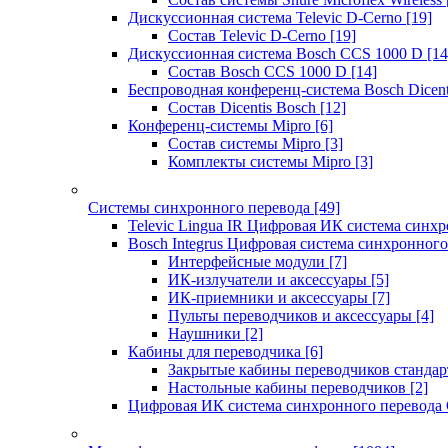
Дискуссионная система Televic D-Cerno
[19]
Состав Televic D-Cerno
[19]
Дискуссионная система Bosch CCS 1000 D
[14
Состав Bosch CCS 1000 D
[14]
Беспроводная конференц-система Bosch Dicen
Состав Dicentis Bosch
[12]
Конференц-системы Mipro
[6]
Состав системы Mipro
[3]
Комплекты системы Mipro
[3]
Системы синхронного перевода
[49]
Televic Lingua IR Цифровая ИК система синхр
Bosch Integrus Цифровая система синхронного
Интерфейсные модули
[7]
ИК-излучатели и аксессуары
[5]
ИК-приемники и аксессуары
[7]
Пульты переводчиков и аксессуары
[4]
Наушники
[2]
Кабины для переводчика
[6]
Закрытые кабины переводчиков стандар
Настольные кабины переводчиков
[2]
Цифровая ИК система синхронного перевода