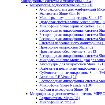
Микрофонные системы и микрофоны
[1084]
Микрофоны, радиосистемы Shure
[660]
Аудиоэкосистема для конференций Micro
Экосистема Shure Stem
[6]
Микшеры и аудиопроцессоры Shure
[2]
Цифровая система Shure Axient Digital
[5
Микрофоны Shure серии Microflex
[128]
Беспроводная микрофонная система Sh
Беспроводная микрофонная система Sh
Беспроводная микрофонная система Sh
Системы персонального мониторинга
[1
Проводные микрофоны Shure
[62]
Программное обеспечение Shure
[3]
Беспроводная микрофонная система Sh
Микрофоны Shure Motiv Digital для зап
Аксессуары для микрофонов Shure
[121]
Головные и петличные микрофоны Shur
Субминиатюрные микрофоны Shure Twi
Антенны RF Venue
[21]
Беспроводная микрофонная система S
Микрофоны Shure Nexadyne
[10]
Кабели и аксессуары Shure
[6]
Микрофоны, радиосистемы и антенны MIPR
Радиосистемы Mipro
[96]
Микрофоны Mipro
[54]