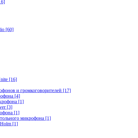
16]
dio
[60]
nite
[16]
офонов и громкоговорителей
[17]
крофона
[4]
икрофона
[1]
ver
[3]
рофона
[1]
стольного микрофона
[1]
r Holm
[1]