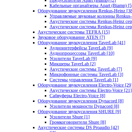
Предусилители Apart (Biamp)
[2]
Кабельные органайзеры Apart (Biamp)
[5
Оборудование звукоусиления Renkus-Heinz
[3
Управляемые звуковые колонны Renkus
Акустические системы Renkus-Heinz с
Акустические системы Renkus-Heinz сер
Акустические системы TEFRA
[15]
Звуковое оборудование ATEN
[7]
Оборудование звукоусиления TaverLab
[41]
Аудиоинтерфейсы TaverLab
[9]
Аудиопроцессоры TaverLab
[10]
Усилители TaverLab
[9]
Микшеры TaverLab
[2]
Акустические системы TaverLab
[7]
Микрофонные системы TaverLab
[3]
Системы управления TaverLab
[1]
Оборудование звукоусиления Electro-Voice
[29
Акустические системы Electro-Voice
[21]
Сабвуферы Electro-Voice
[8]
Оборудование звукоусиления Dynacord
[8]
Усилители мощности Dynacord
[8]
Оборудование звукоусиления SHURE
[9]
Усилители Shure
[1]
Громкоговорители Shure
[8]
Акустические системы DS Proaudio
[42]