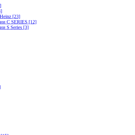
]
8]
-Heinz
[23]
ерии C SERIES
[12]
ии S Series
[3]
]