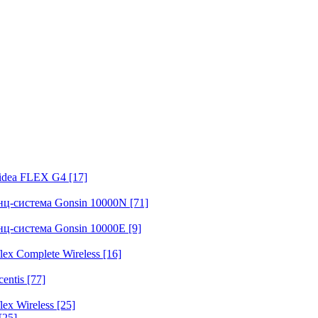
fidea FLEX G4
[17]
нц-система Gonsin 10000N
[71]
нц-система Gonsin 10000E
[9]
ex Complete Wireless
[16]
entis
[77]
ex Wireless
[25]
[25]