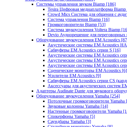
Системы управления звуком Biamp
[186]
Tesira Цифровая медиаплатформа Biamp
Crowd Mics Система для общения с ауд
Система управления Biamp
[16]
Громкоговорители Biamp
[53]
Система звукоусиления Voltera Biamp
[16
Devio Аудиорешение для переговорных
Оборудование звукоусиления EM Acoustics
[87
Акустические системы EM Acoustics 
Сабвуферы EM Acoustics серии S
[16]
Акустические системы EM Acoustics с
Акустические системы EM Acoustics сер
Акустические системы EM Acoustics сер
Сценические мониторы EM Acoustics
[6]
Усилители EM Acoustics
[9]
Сабвуферы EM Acoustics серии CS (кар
Аксессуары для акустических систем EM
Адаптеры Audinate Dante для звукового обор
Оборудование звукоусиления Yamaha
[254]
Потолочные громкоговорители Yamaha
Звуковые колонны Yamaha
[14]
Настенные громкоговорители Yamaha
[1
Спикерфоны Yamaha
[5]
Саундбары Yamaha
[3]
Студийные мониторы Yamaha
[8]