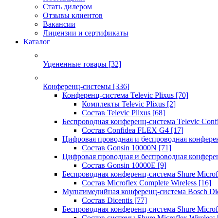
Стать дилером
Отзывы клиентов
Вакансии
Лицензии и сертификаты
Каталог
Уцененные товары
[32]
Конференц-системы
[336]
Конференц-система Televic Plixus
[70]
Комплекты Televic Plixus
[2]
Состав Televic Plixus
[68]
Беспроводная конференц-система Televic Con
Состав Confidea FLEX G4
[17]
Цифровая проводная и беспроводная конфере
Состав Gonsin 10000N
[71]
Цифровая проводная и беспроводная конфере
Состав Gonsin 10000E
[9]
Беспроводная конференц-система Shure Microfl
Состав Microflex Complete Wireless
[16]
Мультимедийная конференц-система Bosch Dic
Состав Dicentis
[77]
Беспроводная конференц-система Shure Microfl
Состав системы Shure Microflex Wireless