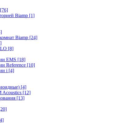
[76]
иторией Biamp
[1]
]
 комнат Biamp
[24]
]
HALO
[8]
ерии EMS
[18]
ии Reference
[10]
ии i
[4]
диоидные)
[4]
 Acoustics
[12]
удования
[13]
[20]
4]